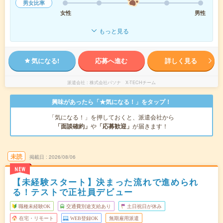
男女比率
女性
男性
もっと見る
気になる!
応募へ進む
詳しく見る
派遣会社
株式会社パソナ X-TECHチーム
興味があったら「★気になる！」をタップ！
「気になる！」を押しておくと、派遣会社から
「面談確約」
や
「応募歓迎」
が届きます！
未読
掲載日
2026/08/06
NEW
【未経験スタート】決まった流れで進められ
る！テストで正社員デビュー
職種未経験OK
交通費別途支給あり
土日祝日が休み
在宅・リモート
WEB登録OK
無期雇用派遣