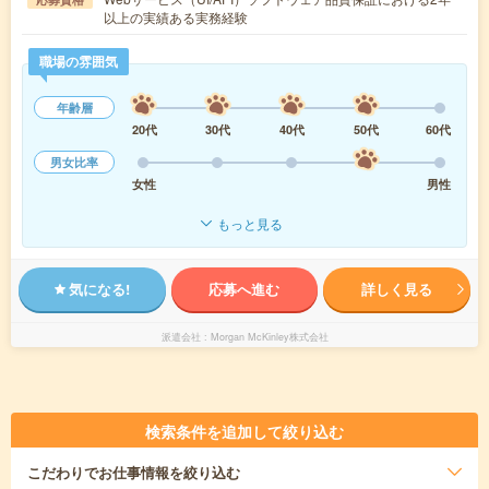
以上の実績ある実務経験
職場の雰囲気
年齢層
20代
30代
40代
50代
60代
男女比率
女性
男性
もっと見る
気になる!
応募へ進む
詳しく見る
派遣会社
Morgan McKinley株式会社
検索条件を追加して絞り込む
こだわり
でお仕事情報を絞り込む