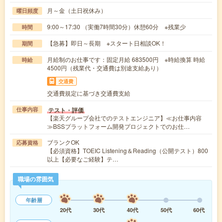
月～金（土日祝休み）
曜日頻度
9:00～17:30 （実働7時間30分）休憩60分 ※残業少
時間
【急募】即日～長期 ※スタート日相談OK！
期間
月給制のお仕事です：固定月給 683500円 ※時給換算 時給
時給
4500円（残業代・交通費は別途支給あり）
交通費
交通費規定に基づき交通費支給
テスト・評価
仕事内容
【楽天グループ会社でのテストエンジニア】≪お仕事内容
≫BSSプラットフォーム開発プロジェクトでのお仕…
ブランクOK
応募資格
【必須資格】TOEIC Listening＆Reading（公開テスト）800
以上【必要なご経験】テ…
職場の雰囲気
年齢層
20代
30代
40代
50代
60代