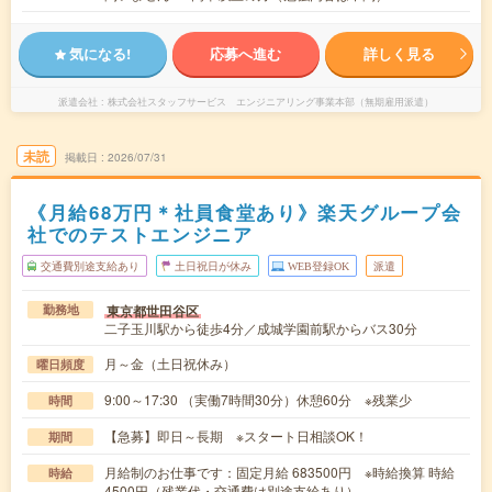
気になる!
応募へ進む
詳しく見る
派遣会社
株式会社スタッフサービス エンジニアリング事業本部（無期雇用派遣）
未読
掲載日
2026/07/31
《月給68万円＊社員食堂あり》楽天グループ会
社でのテストエンジニア
交通費別途支給あり
土日祝日が休み
WEB登録OK
派遣
東京都世田谷区
勤務地
二子玉川駅から徒歩4分／成城学園前駅からバス30分
月～金（土日祝休み）
曜日頻度
9:00～17:30 （実働7時間30分）休憩60分 ※残業少
時間
【急募】即日～長期 ※スタート日相談OK！
期間
月給制のお仕事です：固定月給 683500円 ※時給換算 時給
時給
4500円（残業代・交通費は別途支給あり）