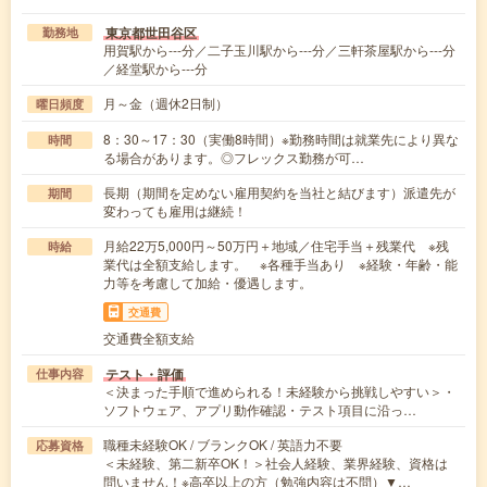
東京都世田谷区
勤務地
用賀駅から---分／二子玉川駅から---分／三軒茶屋駅から---分
／経堂駅から---分
月～金（週休2日制）
曜日頻度
8：30～17：30（実働8時間）※勤務時間は就業先により異な
時間
る場合があります。◎フレックス勤務が可…
長期（期間を定めない雇用契約を当社と結びます）派遣先が
期間
変わっても雇用は継続！
月給22万5,000円～50万円＋地域／住宅手当＋残業代 ※残
時給
業代は全額支給します。 ※各種手当あり ※経験・年齢・能
力等を考慮して加給・優遇します。
交通費
交通費全額支給
テスト・評価
仕事内容
＜決まった手順で進められる！未経験から挑戦しやすい＞・
ソフトウェア、アプリ動作確認・テスト項目に沿っ…
職種未経験OK / ブランクOK / 英語力不要
応募資格
＜未経験、第二新卒OK！＞社会人経験、業界経験、資格は
問いません！※高卒以上の方（勉強内容は不問）▼…