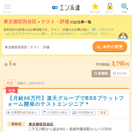
メニュー
気になる!
ログイン
検索
東京都世田谷区
×
テスト・評価
のお仕事一覧
世田谷区の派遣のお仕事情報です。テスト・評価のお仕事の他に、
SE・プログラマ
（ビジネスアプリケーション系）
、
テクニカルサポート・ヘルプデスク
、
サーバ・ネ
ットワークエンジニア
などを取り揃えています。さらに、
短期
・
単発
などの期間や、
職種未経験OK
などのこだわり条件で絞り込んでいただけます。職種辞典：
テスト・評
条件の変更
価のお仕事とは？とは？
東京都世田谷区 / テスト・評価
5
3,190
全
件
平均時給:
円
時給順
新着順
未読
掲載日
2026/08/07
NEW
【月給68万円】楽天グループでBSSプラットフ
ォーム開発のテストエンジニア＊
交通費別途支給あり
土日祝日が休み
WEB登録OK
派遣
東京都世田谷区
勤務地
二子玉川駅から徒歩4分／成城学園前駅からバス30分