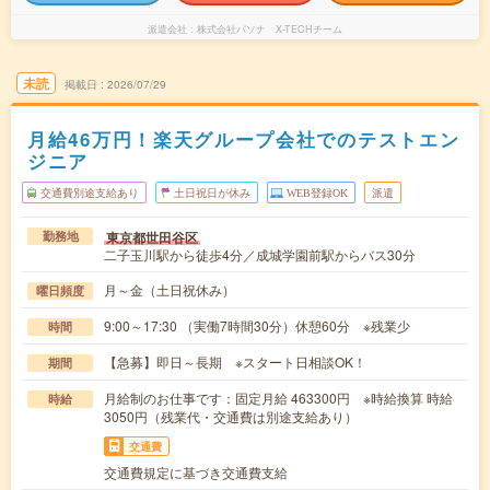
派遣会社
株式会社パソナ X-TECHチーム
未読
掲載日
2026/07/29
月給46万円！楽天グループ会社でのテストエン
ジニア
交通費別途支給あり
土日祝日が休み
WEB登録OK
派遣
東京都世田谷区
勤務地
二子玉川駅から徒歩4分／成城学園前駅からバス30分
月～金（土日祝休み）
曜日頻度
9:00～17:30 （実働7時間30分）休憩60分 ※残業少
時間
【急募】即日～長期 ※スタート日相談OK！
期間
月給制のお仕事です：固定月給 463300円 ※時給換算 時給
時給
3050円（残業代・交通費は別途支給あり）
交通費
交通費規定に基づき交通費支給