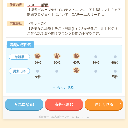
テスト・評価
仕事内容
【楽天グループ会社でのテストエンジニア】SSソフトウェア
開発プロジェクトにおいて、QAチームのリード…
ブランクOK
応募資格
【必要なご経験】テスト設計(IT)【活かせるスキル】ビジネ
ス英会話学歴不問！ブランク期間の不安やご経…
職場の雰囲気
年齢層
20代
30代
40代
50代
60代
男女比率
女性
男性
もっと見る
気になる!
応募へ進む
詳しく見る
派遣会社
株式会社パソナ X-TECHチーム