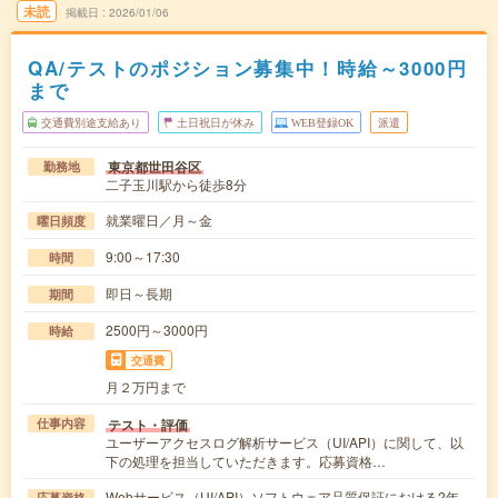
未読
掲載日
2026/01/06
QA/テストのポジション募集中！時給～3000円
まで
交通費別途支給あり
土日祝日が休み
WEB登録OK
派遣
東京都世田谷区
勤務地
二子玉川駅から徒歩8分
就業曜日／月～金
曜日頻度
9:00～17:30
時間
即日～長期
期間
2500円～3000円
時給
交通費
月２万円まで
テスト・評価
仕事内容
ユーザーアクセスログ解析サービス（UI/API）に関して、以
下の処理を担当していただきます。応募資格…
Webサービス（UI/API）ソフトウェア品質保証における2年
応募資格