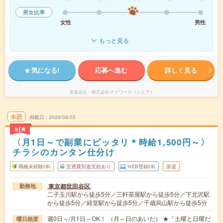
男女比率
女性
男性
もっと見る
気になる!
応募へ進む
詳しく見る
派遣会社
株式会社マイワーク（シニア）
未読
掲載日
2026/08/05
NEW
〈月1日～で副業にピッタリ＊時給1,500円～〉
チラシのカンタン仕分け
職種未経験OK
交通費別途支給あり
WEB登録OK
派遣
東京都世田谷区
勤務地
二子玉川駅から徒歩5分／三軒茶屋駅から徒歩5分／下北沢駅
から徒歩5分／経堂駅から徒歩5分／千歳烏山駅から徒歩5分
週0日～/月1日～OK！ （月～日のあいだ） ★「土曜と日曜だ
曜日頻度