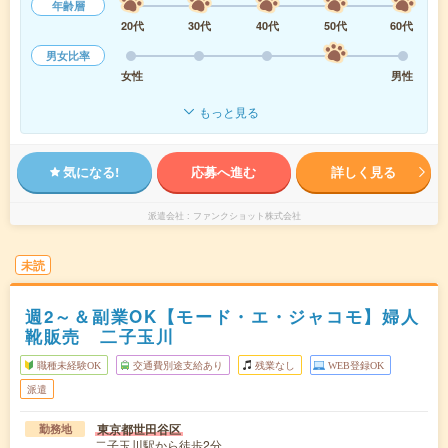
年齢層
20代
30代
40代
50代
60代
男女比率
女性
男性
もっと見る
気になる!
応募へ進む
詳しく見る
派遣会社
ファンクショット株式会社
未読
週2～＆副業OK【モード・エ・ジャコモ】婦人
靴販売 二子玉川
職種未経験OK
交通費別途支給あり
残業なし
WEB登録OK
派遣
東京都世田谷区
勤務地
二子玉川駅から徒歩2分