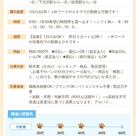
--分／下北沢駅から---分／経堂駅から---分
1日のみOK！ ※Ｗワークやスキマでの勤務も可能です！
曜日頻度
9:00～18:00希望の時間帯を選べます！＜シフト例＞・8：30
時間
～12：00・10：00～19：0…
【急募】1日のみOK！ 即日スタートもOK！ ＜Ｗワーク
期間
や扶養内での勤務もＯＫです＞
時給1500円 ■日払い・週払いOK！(規定あり) ■現金日払
時給
いもOK（規定あり）■週払い（銀行振込）もOK
軽作業（仕分け・ピッキング・検品、商品管理）
仕事内容
＼お菓子やパンの仕分けやシール貼り／・商品を「種類ご
と」に分ける・数の確認やキズや汚れがないか見た目…
職種未経験OK / ブランクOK / パソコンスキル不要 / 英語力不
応募資格
要
＜経験・学歴・年齢不問（60代も活躍中！）＞※高校生不可
派遣は派遣法に基づく就業となります。アルバイ…
職場の雰囲気
年齢層
20代
30代
40代
50代
60代