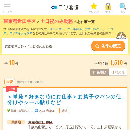
メニュー
気になる!
ログイン
検索
東京都世田谷区
×
土日祝のみ勤務
のお仕事一覧
世田谷区の派遣のお仕事情報です。
オフィスワーク・事務系
、
営業・販売・サービス
系
、
クリエイティブ系
などのお仕事を取り揃えています。土日祝のみ勤務の条件の他
に、
交通費別途支給あり
、
職種未経験OK
、
友だちと一緒の応募OK
などのこだわり条
件も取り揃えています。
条件の変更
東京都世田谷区 / 土日祝のみ勤務
10
1,510
全
件
平均時給:
円
時給順
新着順
未読
掲載日
2026/08/06
NEW
＜単発＊好きな時にお仕事＞お菓子やパンの仕
分けやシール貼りなど
職種未経験OK
WEB登録OK
派遣
東京都世田谷区
勤務地
千歳烏山駅から---分／二子玉川駅から---分／三軒茶屋駅から-