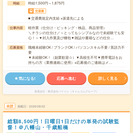
時給1,500円～1,875円
時給
交通費
■ 交通費規定内支給 ※派遣先による
軽作業（仕分け・ピッキング・検品、商品管理）
仕事内容
＼チラシの仕分け／＜とってもシンプルなので未経験でも安
心！＞▼封入作業及び梱包▼雑誌や書籍などの仕分…
職種未経験OK / ブランクOK / パソコンスキル不要 / 英語力不
応募資格
要
▼未経験OK！（副業歓迎☆）▼高校生不可▼携帯電話をお
持ちの方（業務連絡に使用）※応募後のご連絡はメ…
気になる!
応募へ進む
詳しく見る
派遣会社
株式会社バイトレ（キャムコムグループ）
未読
掲載日
2026/08/02
総額8,500円！日曜日1日だけの単発の試験監
督！＠八幡山・千歳船橋