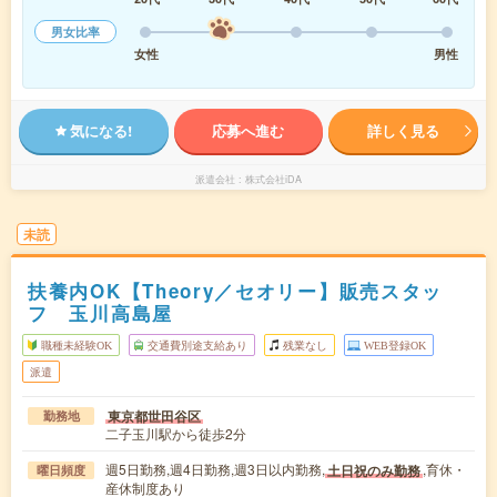
男女比率
女性
男性
気になる!
応募へ進む
詳しく見る
派遣会社
株式会社iDA
未読
扶養内OK【Theory／セオリー】販売スタッ
フ 玉川高島屋
職種未経験OK
交通費別途支給あり
残業なし
WEB登録OK
派遣
東京都世田谷区
勤務地
二子玉川駅から徒歩2分
週5日勤務,週4日勤務,週3日以内勤務,
,育休・
土日祝のみ勤務
曜日頻度
産休制度あり