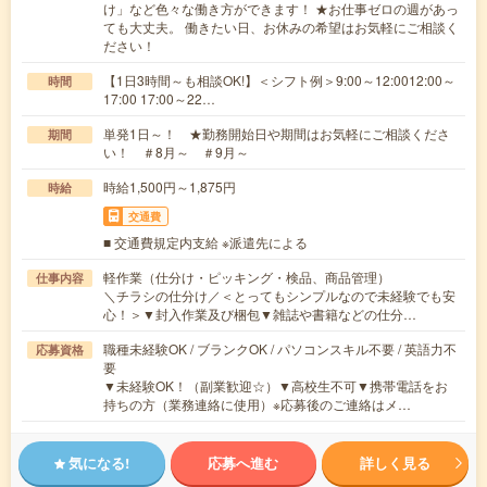
け」など色々な働き方ができます！ ★お仕事ゼロの週があっ
ても大丈夫。 働きたい日、お休みの希望はお気軽にご相談く
ださい！
【1日3時間～も相談OK!】＜シフト例＞9:00～12:0012:00～
時間
17:00 17:00～22…
単発1日～！ ★勤務開始日や期間はお気軽にご相談くださ
期間
い！ ＃8月～ ＃9月～
時給1,500円～1,875円
時給
交通費
■ 交通費規定内支給 ※派遣先による
軽作業（仕分け・ピッキング・検品、商品管理）
仕事内容
＼チラシの仕分け／＜とってもシンプルなので未経験でも安
心！＞▼封入作業及び梱包▼雑誌や書籍などの仕分…
職種未経験OK / ブランクOK / パソコンスキル不要 / 英語力不
応募資格
要
▼未経験OK！（副業歓迎☆）▼高校生不可▼携帯電話をお
持ちの方（業務連絡に使用）※応募後のご連絡はメ…
気になる!
応募へ進む
詳しく見る