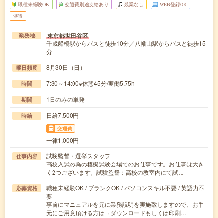
職種未経験OK
交通費別途支給あり
残業なし
WEB登録OK
派遣
東京都世田谷区
勤務地
千歳船橋駅からバスと徒歩10分／八幡山駅からバスと徒歩15
分
8月30日（日）
曜日頻度
7:30～14:00※休憩45分/実働5.75h
時間
1日のみの単発
期間
日給7,500円
時給
交通費
一律1,000円
試験監督・選挙スタッフ
仕事内容
高校入試の為の模擬試験会場でのお仕事です。お仕事は大き
く2つございます。試験監督：高校の教室内にて試…
職種未経験OK / ブランクOK / パソコンスキル不要 / 英語力不
応募資格
要
事前にマニュアルを元に業務説明を実施致しますので、お手
元にご用意頂ける方は（ダウンロードもしくは印刷…