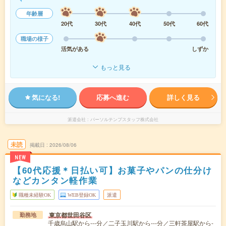
年齢層
20代
30代
40代
50代
60代
職場の様子
活気がある
しずか
もっと見る
気になる!
応募へ進む
詳しく見る
派遣会社
パーソルテンプスタッフ株式会社
未読
掲載日
2026/08/06
NEW
【60代応援＊日払い可】お菓子やパンの仕分け
などカンタン軽作業
職種未経験OK
WEB登録OK
派遣
東京都世田谷区
勤務地
千歳烏山駅から---分／二子玉川駅から---分／三軒茶屋駅から-