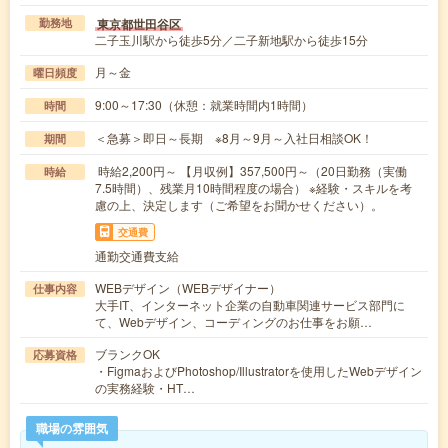
東京都世田谷区
勤務地
二子玉川駅から徒歩5分／二子新地駅から徒歩15分
月～金
曜日頻度
9:00～17:30（休憩：就業時間内1時間）
時間
＜急募＞即日～長期 ※8月～9月～入社日相談OK！
期間
時給2,200円～ 【月収例】357,500円～（20日勤務（実働
時給
7.5時間）、残業月10時間程度の場合） ※経験・スキルを考
慮の上、決定します（ご希望をお聞かせください）。
交通費
通勤交通費支給
WEBデザイン（WEBデザイナー）
仕事内容
大手IT、インターネット企業の自動車関連サービス部門に
て、Webデザイン、コーディングのお仕事をお願…
ブランクOK
応募資格
・FigmaおよびPhotoshop/Illustratorを使用したWebデザイン
の実務経験・HT…
職場の雰囲気