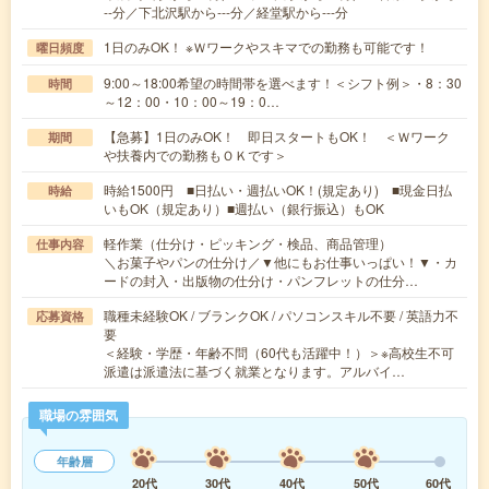
--分／下北沢駅から---分／経堂駅から---分
1日のみOK！ ※Ｗワークやスキマでの勤務も可能です！
曜日頻度
9:00～18:00希望の時間帯を選べます！＜シフト例＞・8：30
時間
～12：00・10：00～19：0…
【急募】1日のみOK！ 即日スタートもOK！ ＜Ｗワーク
期間
や扶養内での勤務もＯＫです＞
時給1500円 ■日払い・週払いOK！(規定あり) ■現金日払
時給
いもOK（規定あり）■週払い（銀行振込）もOK
軽作業（仕分け・ピッキング・検品、商品管理）
仕事内容
＼お菓子やパンの仕分け／▼他にもお仕事いっぱい！▼・カ
ードの封入・出版物の仕分け・パンフレットの仕分…
職種未経験OK / ブランクOK / パソコンスキル不要 / 英語力不
応募資格
要
＜経験・学歴・年齢不問（60代も活躍中！）＞※高校生不可
派遣は派遣法に基づく就業となります。アルバイ…
職場の雰囲気
年齢層
20代
30代
40代
50代
60代