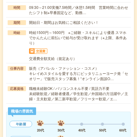
09:30～21:00実働7.5時間／休憩1.5時間 営業時間に合わせ
時間
たシフト制※早番固定など、勤務…
開始日・期間はお気軽にご相談ください！
期間
時給1500円～1600円 ※ご経験・スキルにより優遇 スマホ
時給
でかんたんに前払いで給与が受け取れます（※上限、条件あ
り）
交通費
交通費全額支給（規定あり）
販売（アパレル・ファッション・コスメ）
仕事内容
キレイめスタイルを愛する方にピッタリニューヨーク発「セ
オリー」で販売スタッフ募集！“オンライン面談O…
職種未経験OK / パソコンスキル不要 / 英語力不要
応募資格
未経験歓迎／経験者優遇／学生歓迎／外国籍の方活躍中／主
婦・主夫歓迎／第二新卒歓迎／フリーター歓迎／エ…
職場の雰囲気
年齢層
20代
30代
40代
50代
60代