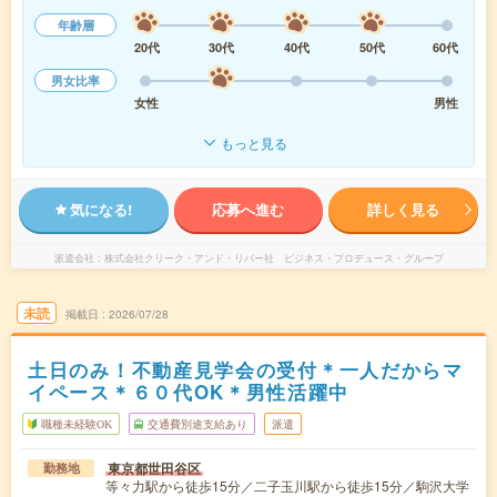
年齢層
20代
30代
40代
50代
60代
男女比率
女性
男性
もっと見る
気になる!
応募へ進む
詳しく見る
派遣会社
株式会社クリーク・アンド・リバー社 ビジネス・プロデュース・グループ
未読
掲載日
2026/07/28
土日のみ！不動産見学会の受付＊一人だからマ
イペース＊６０代OK＊男性活躍中
職種未経験OK
交通費別途支給あり
派遣
東京都世田谷区
勤務地
等々力駅から徒歩15分／二子玉川駅から徒歩15分／駒沢大学