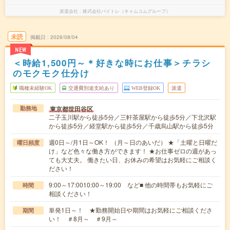
派遣会社
株式会社バイトレ（キャムコムグループ）
未読
掲載日
2026/08/04
NEW
＜時給1,500円～＊好きな時にお仕事＞チラシ
のモクモク仕分け
職種未経験OK
交通費別途支給あり
WEB登録OK
派遣
東京都世田谷区
勤務地
二子玉川駅から徒歩5分／三軒茶屋駅から徒歩5分／下北沢駅
から徒歩5分／経堂駅から徒歩5分／千歳烏山駅から徒歩5分
週0日～/月1日～OK！ （月～日のあいだ） ★「土曜と日曜だ
曜日頻度
け」など色々な働き方ができます！ ★お仕事ゼロの週があっ
ても大丈夫。 働きたい日、お休みの希望はお気軽にご相談く
ださい！
9:00～17:0010:00～19:00 など■ 他の時間帯もお気軽にご
時間
相談ください！
単発1日～！ ★勤務開始日や期間はお気軽にご相談くださ
期間
い！ ＃8月～ ＃9月～