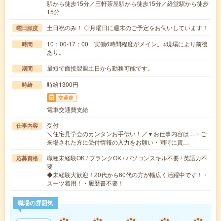
駅から徒歩15分／三軒茶屋駅から徒歩15分／経堂駅から徒歩
15分
土日祝のみ！ ◇月曜日に週末のご予定をお伺いしています！
曜日頻度
10：00-17：00 実働6時間程度がメイン。※現場により前後
時間
あり。
最短で面接翌週土日から勤務可能です。
期間
時給1300円
時給
交通費
電車交通費支給
受付
仕事内容
＼住宅見学会のカンタンお手伝い！／▼お仕事内容は…・ご
来場された方に受付情報の入力をお願い・同時に資…
職種未経験OK / ブランクOK / パソコンスキル不要 / 英語力不
応募資格
要
◆未経験大歓迎！20代から60代の方が幅広く活躍中です！・
スーツ着用！・履歴書不要！
職場の雰囲気