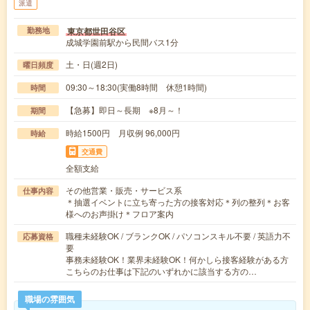
派遣
東京都世田谷区
勤務地
成城学園前駅から民間バス1分
土・日(週2日)
曜日頻度
09:30～18:30(実働8時間 休憩1時間)
時間
【急募】即日～長期 ※8月～！
期間
時給1500円 月収例 96,000円
時給
交通費
全額支給
その他営業・販売・サービス系
仕事内容
＊抽選イベントに立ち寄った方の接客対応＊列の整列＊お客
様へのお声掛け＊フロア案内
職種未経験OK / ブランクOK / パソコンスキル不要 / 英語力不
応募資格
要
事務未経験OK！業界未経験OK！何かしら接客経験がある方
こちらのお仕事は下記のいずれかに該当する方の…
職場の雰囲気