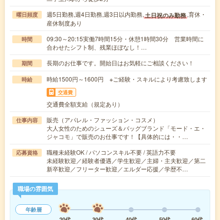
週5日勤務,週4日勤務,週3日以内勤務,
,育休・
土日祝のみ勤務
曜日頻度
産休制度あり
09:30～20:15実働7時間15分・休憩1時間30分 営業時間に
時間
合わせたシフト制、残業ほぼなし！…
長期のお仕事です。開始日はお気軽にご相談ください！
期間
時給1500円～1600円 ※ご経験・スキルにより考慮致します
時給
交通費
交通費全額支給（規定あり）
販売（アパレル・ファッション・コスメ）
仕事内容
大人女性のためのシューズ＆バッグブランド「モード・エ・
ジャコモ」で販売のお仕事です！【具体的には・・…
職種未経験OK / パソコンスキル不要 / 英語力不要
応募資格
未経験歓迎／経験者優遇／学生歓迎／主婦・主夫歓迎／第二
新卒歓迎／フリーター歓迎／エルダー応援／学歴不…
職場の雰囲気
年齢層
20代
30代
40代
50代
60代