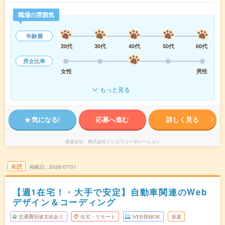
職場の雰囲気
年齢層
20代
30代
40代
50代
60代
男女比率
女性
男性
もっと見る
気になる!
応募へ進む
詳しく見る
派遣会社
株式会社イシカワコーポレーション
未読
掲載日
2026/07/31
【週1在宅！・大手で安定】自動車関連のWeb
デザイン＆コーディング
交通費別途支給あり
在宅・リモート
WEB登録OK
派遣