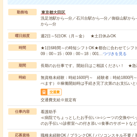
勤務地
東京都大田区
洗足池駅から---分／石川台駅から---分／御嶽山駅から-
から---分
曜日頻度
週2日～5日OK（月～金） ★土日休みOK
時間
★1日6時間～の時短シフトOK★都合に合わせてシフト
09：00～15：009：00～18：001…
つづきを見る
期間
長期のお仕事です。開始日はご相談ください！ ★急
時給
無資格未経験：時給1600円～ 経験者：時給1800
べます）※稼働開始時は手続き完了次第のお支払いと
交通費
交通費支給※規定有
仕事内容
看護助手
≪病院でちょっとしたお手伝い≫○シーツの交換やベ
のお手伝い○診察室への付き添い○食事のサポートな
応募資格
職種未経験OK / ブランクOK / パソコンスキル不要 /