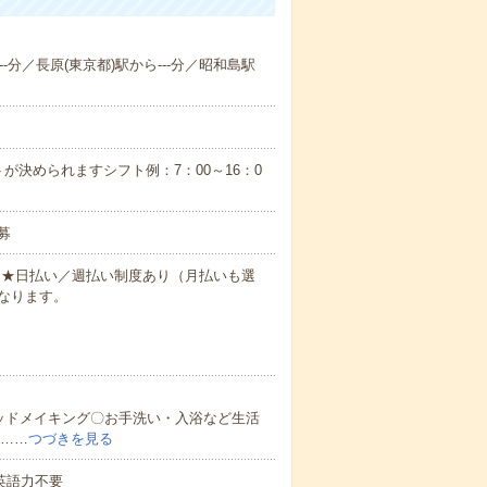
--分／長原(東京都)駅から---分／昭和島駅
が決められますシフト例：7：00～16：0
募
円～★日払い／週払い制度あり（月払いも選
なります。
ッドメイキング〇お手洗い・入浴など生活
ど……
つづきを見る
 英語力不要