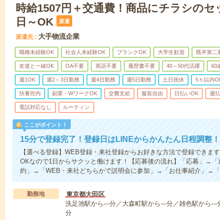
時給1507円＋交通費！商品にチラシのセ
日～OK
派遣
大手物流企業
派遣先
職種未経験OK
社会人未経験OK
ブランクOK
大学生歓迎
既卒第二
友達と一緒OK
OA不要
英語不要
履歴書不要
40～50代活躍
6
週1OK
週2～3日勤務
週4日勤務
週5日勤務
土日祝休
5ｈ以内O
扶養控内
副業・WワークOK
交費支給
服装自由
日払いOK
週払
電話対応なし
ルーティン
ここがポイント！
15分で登録完了！登録日はLINEからかんたん日程調整！
【選べる登録】WEB登録・来社登録からお好きな方法で登録できま
OKなので1日からサクッと働けます！【応募後の流れ】「応募」→「
約」→「WEB・来社どちらかで説明会に参加」→「お仕事紹介」→
勤務地
東京都大田区
洗足池駅から---分／大森町駅から---分／雑色駅から---
分