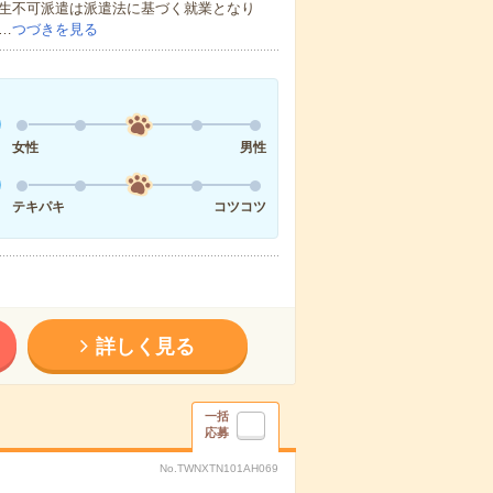
校生不可派遣は派遣法に基づく就業となり
…
つづきを見る
女性
男性
テキパキ
コツコツ
詳しく見る
一括
応募
No.TWNXTN101AH069