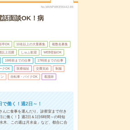
No.MANPWK856442-86
電話面談OK！病
新卒OK
10名以上の大量募集
複数名募集
0歳以上活躍
しゅふ歓迎
WEB登録OK
16時前までの仕事
17時前までの仕事
ークOK
医療福祉
交費支給
制服
ィン
自転車・バイクOK
看護師
日で働く！週2日～！
さんに食事を運んだり、診察室まで付き
に働く！】週2日＆1日6時間～の時短
は水木、この週は月水金」など、都合に合