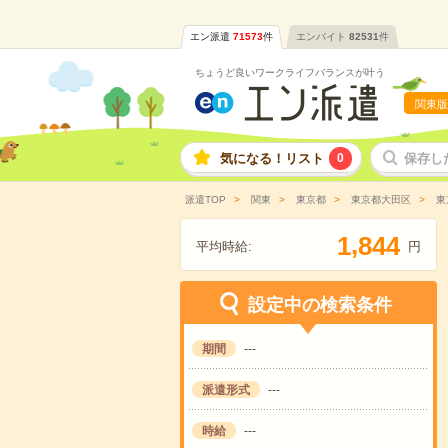
エン派遣
71573
件
エンバイト
82531
件
ちょうど良いワークライフバランスが叶う
関東版
気になる！リスト
0
保存し
派遣TOP
関東
東京都
東京都大田区
東
,
1
8
4
4
平均時給:
円
設定中の検索条件
期間
---
派遣形式
---
時給
---