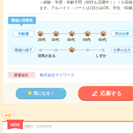
＜経験・学歴・年齢不問（60代も活躍中！）＞※高
ます。アルバイト・パートは1日のみOK。学生・60歳
職場の雰囲気
年齢層
男女比率
20代
30代
40代
50代
60代
職場の様子
仕事の仕方
活気がある
しずか
株式会社マイワーク
派遣会社
応募する
気になる！
未読
NEW
掲載日
2026/08/08