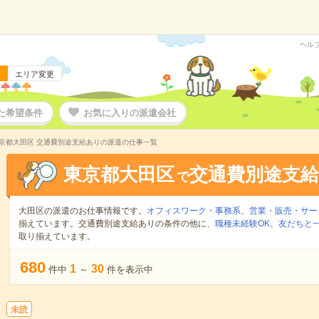
ヘル
エリア変更
た希望条件
お気に入りの派遣会社
京都大田区 交通費別途支給ありの派遣の仕事一覧
東京都大田区
交通費別途支
で
大田区の派遣のお仕事情報です。
オフィスワーク・事務系
、
営業・販売・サー
揃えています。交通費別途支給ありの条件の他に、
職種未経験OK
、
友だちと一
取り揃えています。
680
1
30
件中
～
件を表示中
未読