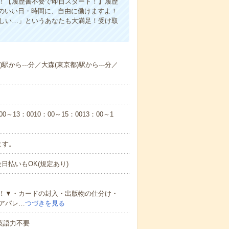
心！【履歴書不要で即日スタート！】履歴
のいい日・時間に、自由に働けますよ！
欲しい…」というあなたも大満足！受け取
から---分／大森(東京都)駅から---分／
3：0010：00～15：0013：00～1
ます。
金日払いもOK(規定あり)
！▼・カードの封入・出版物の仕分け・
アパレ…
つづきを見る
 英語力不要