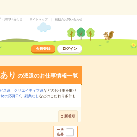
プ・お問い合わせ
サイトマップ
掲載のお問い合わせ
会員登録
ログイン
給あり
の派遣のお仕事情報一覧
ビス系
、
クリエイティブ系
などのお仕事を取り
緒の応募OK
、
残業なし
などのこだわり条件も
新着順
一括
応募