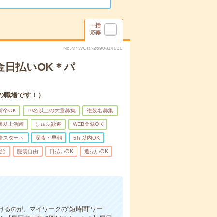
一括
応募
No.MYWORK2690814030
金日払いOK＊パ
の職場です！）
新卒OK
10名以上の大量募集
複数名募集
0歳以上活躍
しゅふ歓迎
WEB登録OK
降スタート
深夜・早朝
5ｈ以内OK
支給
服装自由
日払いOK
週払いOK
るのが、マイワークの“短時間”ワー