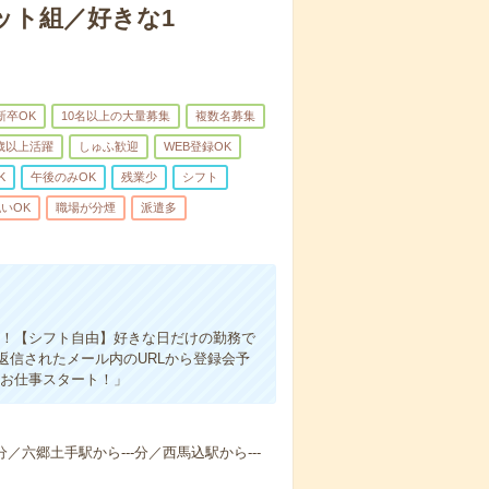
ット組／好きな1
新卒OK
10名以上の大量募集
複数名募集
0歳以上活躍
しゅふ歓迎
WEB登録OK
K
午後のみOK
残業少
シフト
いOK
職場が分煙
派遣多
す！【シフト自由】好きな日だけの勤務で
返信されたメール内のURLから登録会予
「お仕事スタート！」
分／六郷土手駅から---分／西馬込駅から---