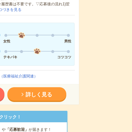
★履歴書は不要です。▽応募後の流れ1)翌
つづきを見る
女性
男性
テキパキ
コツコツ
（医療福祉介護関連）
詳しく見る
クリック！
」
や
「応募歓迎」
が届きます！