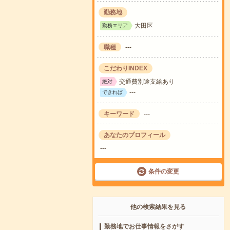
勤務地
大田区
勤務エリア
職種
---
こだわりINDEX
交通費別途支給あり
絶対
---
できれば
キーワード
---
あなたのプロフィール
---
条件の変更
他の検索結果を見る
勤務地でお仕事情報をさがす