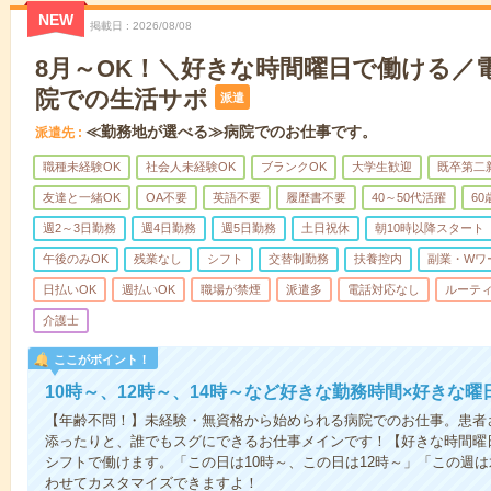
NEW
掲載日
2026/08/08
8月～OK！＼好きな時間曜日で働ける／
院での生活サポ
派遣
≪勤務地が選べる≫病院でのお仕事です。
派遣先
職種未経験OK
社会人未経験OK
ブランクOK
大学生歓迎
既卒第二
友達と一緒OK
OA不要
英語不要
履歴書不要
40～50代活躍
6
週2～3日勤務
週4日勤務
週5日勤務
土日祝休
朝10時以降スタート
午後のみOK
残業なし
シフト
交替制勤務
扶養控内
副業・Wワ
日払いOK
週払いOK
職場が禁煙
派遣多
電話対応なし
ルーテ
介護士
ここがポイント！
10時～、12時～、14時～など好きな勤務時間×好きな曜
【年齢不問！】未経験・無資格から始められる病院でのお仕事。患者
添ったりと、誰でもスグにできるお仕事メインです！【好きな時間曜日
シフトで働けます。「この日は10時～、この日は12時～」「この週
わせてカスタマイズできますよ！