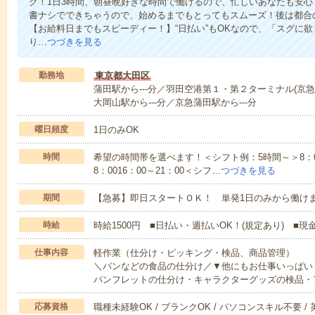
ク！1日3時間、朝昼晩好きな時間で働けるので、忙しいあなたも安
書ナシでできちゃうので、始めるまでもとってもスムーズ！後は都合
【お給料日までもスピーディー！】“日払い”もOKなので、「スグに
り…
つづきを見る
勤務地
東京都大田区
蒲田駅から---分／羽田空港第１・第２ターミナル(京急)駅
大岡山駅から---分／京急蒲田駅から---分
曜日頻度
1日のみOK
時間
希望の時間帯を選べます！＜シフト例：5時間～＞8：00～1
8：0016：00～21：00＜シフ…
つづきを見る
期間
【急募】即日スタートＯＫ！ 単発1日のみから働け
時給
時給1500円 ■日払い・週払いOK！(規定あり) ■現
仕事内容
軽作業（仕分け・ピッキング・検品、商品管理）
＼パンなどの食品の仕分け／▼他にもお仕事いっぱい
パンフレットの仕分け・キャラクターグッズの検品・
応募資格
職種未経験OK / ブランクOK / パソコンスキル不要 /