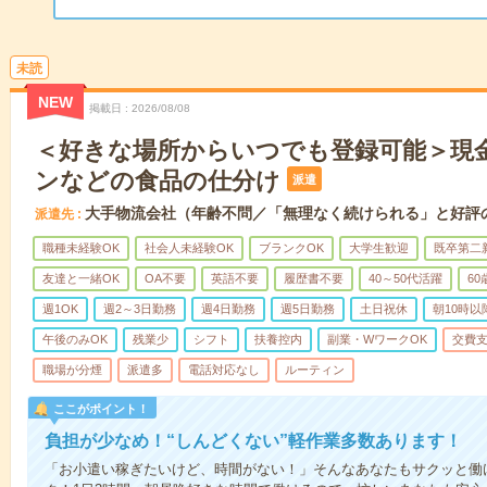
未読
NEW
掲載日
2026/08/08
＜好きな場所からいつでも登録可能＞現
ンなどの食品の仕分け
派遣
大手物流会社（年齢不問／「無理なく続けられる」と好評
派遣先
職種未経験OK
社会人未経験OK
ブランクOK
大学生歓迎
既卒第二
友達と一緒OK
OA不要
英語不要
履歴書不要
40～50代活躍
6
週1OK
週2～3日勤務
週4日勤務
週5日勤務
土日祝休
朝10時以
午後のみOK
残業少
シフト
扶養控内
副業・WワークOK
交費
職場が分煙
派遣多
電話対応なし
ルーティン
ここがポイント！
負担が少なめ！“しんどくない”軽作業多数あります！
「お小遣い稼ぎたいけど、時間がない！」そんなあなたもサクッと働け