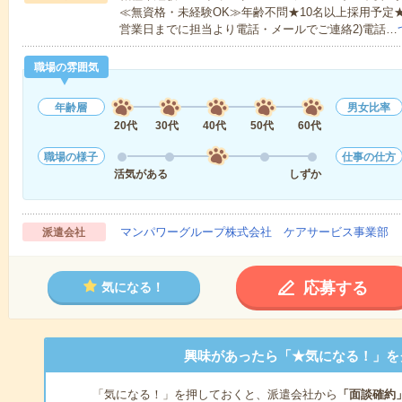
≪無資格・未経験OK≫年齢不問★10名以上採用予定
営業日までに担当より電話・メールでご連絡2)電話…
職場の雰囲気
年齢層
男女比率
20代
30代
40代
50代
60代
職場の様子
仕事の仕方
活気がある
しずか
マンパワーグループ株式会社 ケアサービス事業部 
派遣会社
応募する
気になる！
興味があったら「★気になる！」を
「気になる！」を押しておくと、派遣会社から
「面談確約