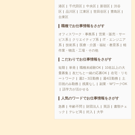
港区
千代田区
中央区
新宿区
渋谷
区
品川区
江東区
世田谷区
豊島区
台東区
職種でお仕事情報をさがす
オフィスワーク・事務系
営業・販売・サー
ビス系
クリエイティブ系
IT・エンジニア
系
技術系
医療・介護・福祉・教育系
軽
作業・物流・工場・その他
こだわりでお仕事情報をさがす
短期
単発
職種未経験OK
10名以上の大
量募集
友だちと一緒の応募OK
在宅・リモ
ートワーク
週2～3日勤務
週4日勤務
土
日祝のみ勤務
残業なし
副業・WワークOK
語学力が活かせる
人気のワードでお仕事情報をさがす
急募
年齢不問
財団法人
英語
書類チェ
ック
テレビ局
封入
大学