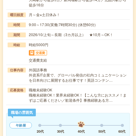
徒歩16分
月～金※土日休み！
曜日頻度
9:00～17:30(実働:7時間30分) (休憩60分)
時間
2026/10/上旬～長期（3カ月以上） ★10月～OK！
期間
時給5000円
時給
交通費
交通費支給
外国語事務
仕事内容
外資系IT企業で、グローバル発信の社内コミュニケーション
を日本向けに展開するお仕事です！英語コンテン…
職種未経験OK
応募資格
職種未経験OK！業界未経験OK！【こんな方におススメ！ま
ずはご応募ください／歓迎条件】事務経験ある方…
職場の雰囲気
年齢層
20代
30代
40代
50代
60代