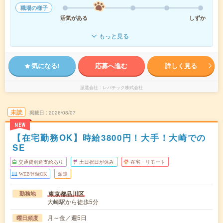
職場の様子
活気がある
しずか
もっと見る
気になる!
応募へ進む
詳しく見る
派遣会社
レバテック株式会社
未読
掲載日
2026/08/07
NEW
【在宅勤務OK】時給3800円！大手！大崎での
SE
交通費別途支給あり
土日祝日が休み
在宅・リモート
WEB登録OK
派遣
東京都品川区
勤務地
大崎駅から徒歩5分
月～金／週5日
曜日頻度