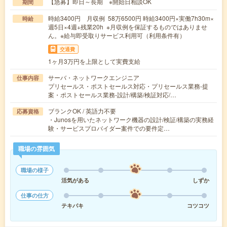
【急募】即日～長期 ※開始日相談OK
期間
時給3400円 月収例 58万6500円 時給3400円×実働7h30m×
時給
週5日×4週+残業20h ※月収例を保証するものではありませ
ん。※給与即受取りサービス利用可（利用条件有）
交通費
1ヶ月3万円を上限として実費支給
サーバ・ネットワークエンジニア
仕事内容
プリセールス・ポストセールス対応・プリセールス業務-提
案・ポストセールス業務-設計/構築/検証対応/…
ブランクOK / 英語力不要
応募資格
・Junosを用いたネットワーク機器の設計/検証/構築の実務経
験・サービスプロバイダー案件での要件定…
職場の雰囲気
職場の様子
活気がある
しずか
仕事の仕方
テキパキ
コツコツ