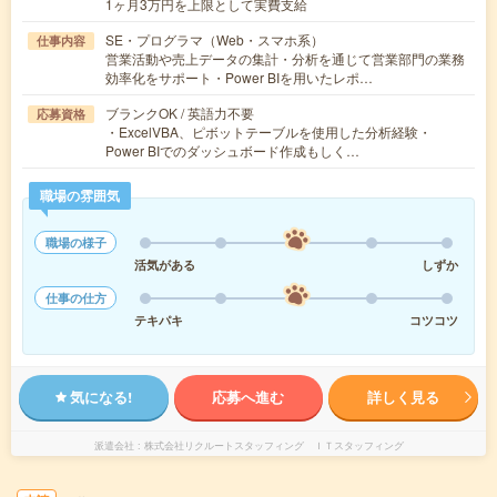
1ヶ月3万円を上限として実費支給
SE・プログラマ（Web・スマホ系）
仕事内容
営業活動や売上データの集計・分析を通じて営業部門の業務
効率化をサポート・Power BIを用いたレポ…
ブランクOK / 英語力不要
応募資格
・ExcelVBA、ピボットテーブルを使用した分析経験・
Power BIでのダッシュボード作成もしく…
職場の雰囲気
職場の様子
活気がある
しずか
仕事の仕方
テキパキ
コツコツ
気になる!
応募へ進む
詳しく見る
派遣会社
株式会社リクルートスタッフィング ＩＴスタッフィング