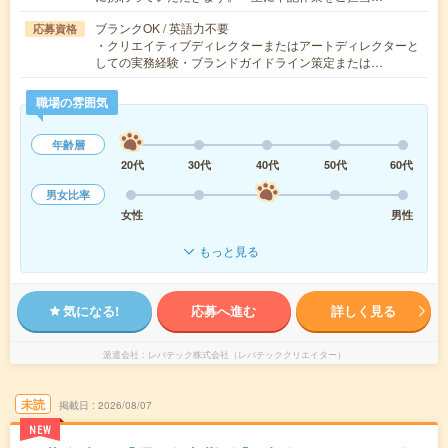
ブランクOK / 英語力不要
応募資格
・クリエイティブディレクターまたはアートディレクターと
しての実務経験・ブランドガイドライン策定または…
職場の雰囲気
年齢層
20代
30代
40代
50代
60代
男女比率
女性
男性
もっと見る
気になる!
応募へ進む
詳しく見る
派遣会社
レバテック株式会社（レバテッククリエイター）
未読
掲載日
2026/08/07
NEW