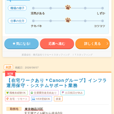
職場の様子
活気がある
しずか
仕事の仕方
テキパキ
コツコツ
気になる!
応募へ進む
詳しく見る
派遣会社
株式会社リクルートスタッフィング ＩＴスタッフィング
未読
掲載日
2026/08/07
NEW
【在宅ワークあり＊Canonグループ】インフラ
運用保守・システムサポート業務
職種未経験OK
交通費別途支給あり
土日祝日が休み
在宅・リモート
WEB登録OK
派遣
東京都品川区
勤務地
天王洲アイル駅から徒歩3分