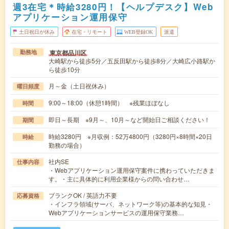
週3在宅＊時給3280円！【ヘルプデスク】Web
アプリケーション運用保守
土日祝日が休み
在宅・リモート
WEB登録OK
派遣
東京都品川区
勤務地
大崎駅から徒歩5分／五反田駅から徒歩8分／大崎広小路駅か
ら徒歩10分
月～金（土日祝休み）
曜日頻度
9:00～18:00（休憩1時間） ※残業ほぼなし
時間
即日～長期 ※9月～、10月～など開始日ご相談ください！
期間
時給3280円 ※月収例：52万4800円（3280円×8時間×20日
時給
勤務の場合）
社内SE
仕事内容
・Webアプリケーション運用保守案件に携わっていただきま
す。・主に具体的に利用企業様からの問い合わせ…
ブランクOK / 英語力不要
応募資格
・インフラ領域(サーバ、ネットワーク等)の基本的な知見・
Webアプリケーションサービスの運用保守業務…