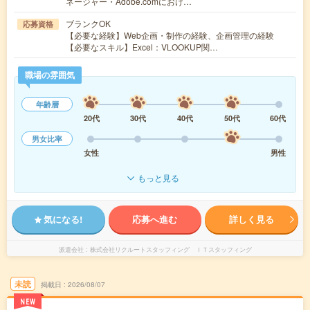
ネージャー・Adobe.comにおけ…
ブランクOK
応募資格
【必要な経験】Web企画・制作の経験、企画管理の経験
【必要なスキル】Excel：VLOOKUP関…
職場の雰囲気
年齢層
20代
30代
40代
50代
60代
男女比率
女性
男性
もっと見る
気になる!
応募へ進む
詳しく見る
派遣会社
株式会社リクルートスタッフィング ＩＴスタッフィング
未読
掲載日
2026/08/07
NEW