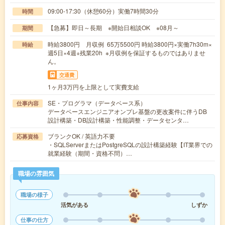
09:00-17:30（休憩60分）実働7時間30分
時間
【急募】即日～長期 ※開始日相談OK ※08月～
期間
時給3800円 月収例 65万5500円 時給3800円×実働7h30m×
時給
週5日×4週+残業20h ※月収例を保証するものではありませ
ん。
交通費
1ヶ月3万円を上限として実費支給
SE・プログラマ（データベース系）
仕事内容
データベースエンジニアオンプレ基盤の更改案件に伴うDB
設計構築・DB設計構築・性能調整・データセンタ…
ブランクOK / 英語力不要
応募資格
・SQLServerまたはPostgreSQLの設計構築経験【IT業界での
就業経験（期間・資格不問）…
職場の雰囲気
職場の様子
活気がある
しずか
仕事の仕方