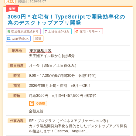
未読
掲載日
2026/08/07
NEW
3050円＊在宅有！TypeScriptで開発効率化の
為のデスクトップアプリ開発
交通費別途支給あり
土日祝日が休み
在宅・リモート
WEB登録OK
派遣
東京都品川区
勤務地
天王洲アイル駅から徒歩5分
月～金（週5日／土日祝休み）
曜日頻度
9:00～17:30(実働7時間30分 休憩1時間)
時間
2026年09月上旬～長期 ※9月～OK！
期間
時給3050円 ※月収例 457,500円+残業代
時給
交通費
全額支給
SE・プログラマ（ビジネスアプリケーション系）
仕事内容
カメラ製品開発効率化を目的としたデスクトップアプリ開発
を担当します！Electron、Angular…