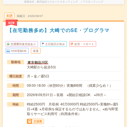
派遣会社
株式会社リクルートスタッフィング ＩＴスタッフィング
未読
掲載日
2026/08/07
NEW
【在宅勤務多め】大崎でのSE・プログラマ
交通費別途支給あり
土日祝日が休み
在宅・リモート
WEB登録OK
派遣
東京都品川区
勤務地
大崎駅から徒歩5分
月～金／週5日
曜日頻度
09:00-18:00（休憩60分）実働8時間 （残業少なめ！）
時間
2026年09月01日～長期 ※開始日相談OK ※09月～
期間
時給2500円 月収例 40万0000円 時給2500円×実働8h×週5
時給
日×4週 ※月収例を保証するものではありません。※給与即受
取りサービス利用可（利用条件有）
交通費