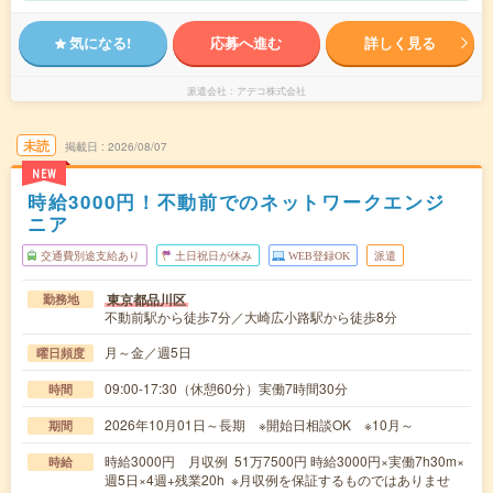
気になる!
応募へ進む
詳しく見る
派遣会社
アデコ株式会社
未読
掲載日
2026/08/07
NEW
時給3000円！不動前でのネットワークエンジ
ニア
交通費別途支給あり
土日祝日が休み
WEB登録OK
派遣
東京都品川区
勤務地
不動前駅から徒歩7分／大崎広小路駅から徒歩8分
月～金／週5日
曜日頻度
09:00-17:30（休憩60分）実働7時間30分
時間
2026年10月01日～長期 ※開始日相談OK ※10月～
期間
時給3000円 月収例 51万7500円 時給3000円×実働7h30m×
時給
週5日×4週+残業20h ※月収例を保証するものではありませ