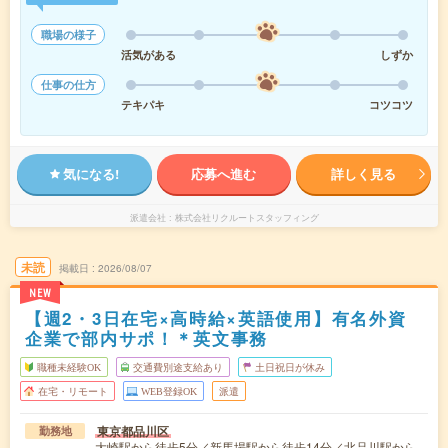
職場の様子
活気がある
しずか
仕事の仕方
テキパキ
コツコツ
気になる!
応募へ進む
詳しく見る
派遣会社
株式会社リクルートスタッフィング
未読
掲載日
2026/08/07
NEW
【週2・3日在宅×高時給×英語使用】有名外資
企業で部内サポ！＊英文事務
職種未経験OK
交通費別途支給あり
土日祝日が休み
在宅・リモート
WEB登録OK
派遣
東京都品川区
勤務地
大崎駅から徒歩5分／新馬場駅から徒歩14分／北品川駅から