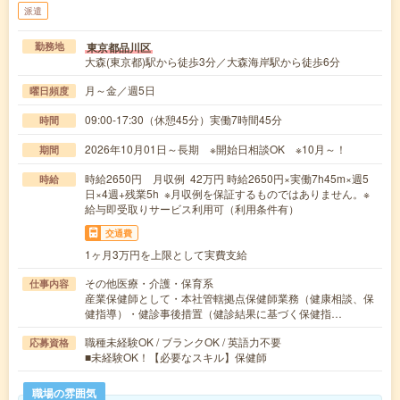
派遣
東京都品川区
勤務地
大森(東京都)駅から徒歩3分／大森海岸駅から徒歩6分
月～金／週5日
曜日頻度
09:00-17:30（休憩45分）実働7時間45分
時間
2026年10月01日～長期 ※開始日相談OK ※10月～！
期間
時給2650円 月収例 42万円 時給2650円×実働7h45m×週5
時給
日×4週+残業5h ※月収例を保証するものではありません。※
給与即受取りサービス利用可（利用条件有）
交通費
1ヶ月3万円を上限として実費支給
その他医療・介護・保育系
仕事内容
産業保健師として・本社管轄拠点保健師業務（健康相談、保
健指導）・健診事後措置（健診結果に基づく保健指…
職種未経験OK / ブランクOK / 英語力不要
応募資格
■未経験OK！【必要なスキル】保健師
職場の雰囲気