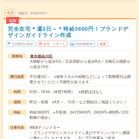
未読
掲載日
2026/08/07
NEW
完全在宅＊週3日～＊時給3600円！ブランドデ
ザインガイドライン作成
土日祝日が休み
在宅・リモート
WEB登録OK
派遣
東京都品川区
勤務地
大崎駅から徒歩5分／五反田駅から徒歩8分／大崎広小路駅か
ら徒歩10分
平日週3日～ ※保有スキルや経験などによって勤務曜日は調
曜日頻度
整させていただく可能性があります。
9:00～18:00（休憩1時間） ※残業ほぼなし
時間
即日～長期 ※9月～、10月～など開始日ご相談ください！
期間
時給3600円 ※月収例：34万5600円（3600円×8時間×12日
時給
勤務の場合）
WEBディレクター
仕事内容
・ブランドデザインガイドライン及びデザインパターン構築
に携わっていただきます。・主に下記作業をご担当…