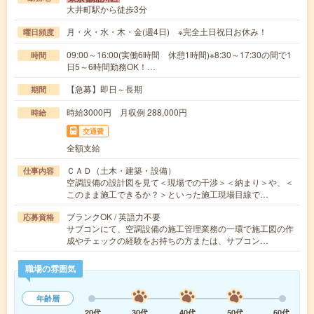
大井町駅から徒歩3分
月・火・水・木・金(週4日) ※完全土日祝日お休み！
曜日頻度
09:00～16:00(実働6時間 休憩1時間)※8:30～17:30の間で1
時間
日5～6時間勤務OK！…
【急募】即日～長期
期間
時給3000円 月収例 288,000円
時給
交通費
全額支給
ＣＡＤ（土木・建築・設備）
仕事内容
空調設備の設計図を見て＜現場での干渉＞＜納まり＞や、＜
このまま施工できるか？＞といった施工現場目線で…
ブランクOK / 英語力不要
応募資格
サブコンにて、空調設備の施工管理業務の一環で施工図の作
成やチェックの経験をお持ちの方または、サブコン…
職場の雰囲気
年齢層
20代
30代
40代
50代
60代