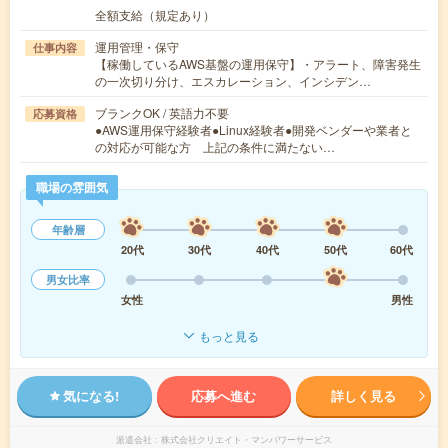
全額支給（規定あり）
運用管理・保守
仕事内容
【稼働しているAWS基盤の運用保守】・アラート、障害発生
の一次切り分け、エスカレーション、インシデン…
ブランクOK / 英語力不要
応募資格
●AWS運用保守経験者●Linux経験者●開発ベンダーや業者と
の対応が可能な方 上記の条件に満たない…
職場の雰囲気
年齢層
20代
30代
40代
50代
60代
男女比率
女性
男性
もっと見る
気になる!
応募へ進む
詳しく見る
派遣会社
株式会社クリエイト・マンパワーサービス