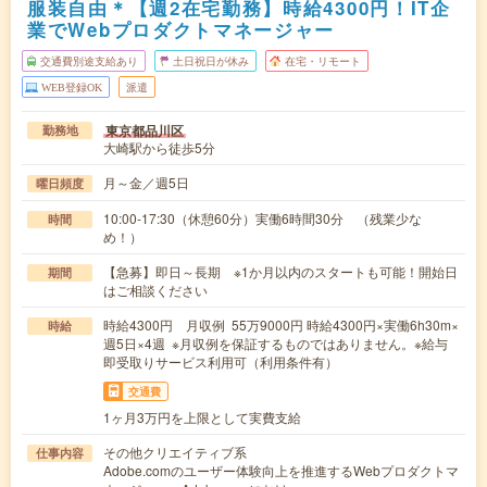
服装自由＊【週2在宅勤務】時給4300円！IT企
業でWebプロダクトマネージャー
交通費別途支給あり
土日祝日が休み
在宅・リモート
WEB登録OK
派遣
東京都品川区
勤務地
大崎駅から徒歩5分
月～金／週5日
曜日頻度
10:00-17:30（休憩60分）実働6時間30分 （残業少な
時間
め！）
【急募】即日～長期 ※1か月以内のスタートも可能！開始日
期間
はご相談ください
時給4300円 月収例 55万9000円 時給4300円×実働6h30m×
時給
週5日×4週 ※月収例を保証するものではありません。※給与
即受取りサービス利用可（利用条件有）
交通費
1ヶ月3万円を上限として実費支給
その他クリエイティブ系
仕事内容
Adobe.comのユーザー体験向上を推進するWebプロダクトマ