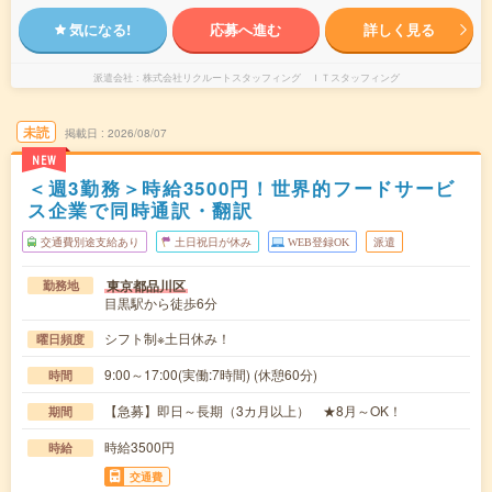
気になる!
応募へ進む
詳しく見る
派遣会社
株式会社リクルートスタッフィング ＩＴスタッフィング
未読
掲載日
2026/08/07
NEW
＜週3勤務＞時給3500円！世界的フードサービ
ス企業で同時通訳・翻訳
交通費別途支給あり
土日祝日が休み
WEB登録OK
派遣
東京都品川区
勤務地
目黒駅から徒歩6分
シフト制※土日休み！
曜日頻度
9:00～17:00(実働:7時間) (休憩60分)
時間
【急募】即日～長期（3カ月以上） ★8月～OK！
期間
時給3500円
時給
交通費