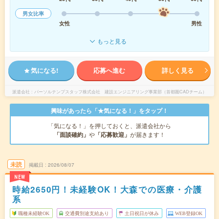
男女比率
女性
男性
もっと見る
気になる!
応募へ進む
詳しく見る
派遣会社
パーソルテンプスタッフ株式会社 建設エンジニアリング事業部（首都圏CADチーム）
興味があったら「★気になる！」をタップ！
「気になる！」を押しておくと、派遣会社から
「面談確約」
や
「応募歓迎」
が届きます！
未読
掲載日
2026/08/07
NEW
時給2650円！未経験OK！大森での医療・介護
系
職種未経験OK
交通費別途支給あり
土日祝日が休み
WEB登録OK