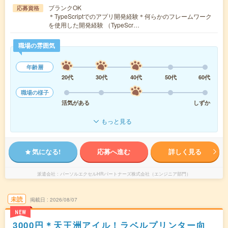
ブランクOK
応募資格
＊TypeScriptでのアプリ開発経験＊何らかのフレームワーク
を使用した開発経験 （TypeScr…
職場の雰囲気
年齢層
20代
30代
40代
50代
60代
職場の様子
活気がある
しずか
もっと見る
気になる!
応募へ進む
詳しく見る
派遣会社
パーソルエクセルHRパートナーズ株式会社（エンジニア部門）
未読
掲載日
2026/08/07
NEW
3000円＊天王洲アイル！ラベルプリンター向