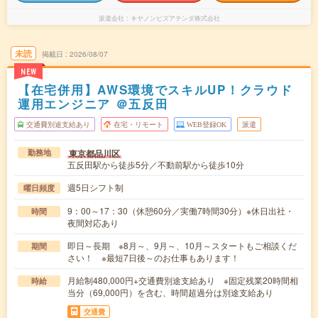
派遣会社
キヤノンビズアテンダ株式会社
未読
掲載日
2026/08/07
NEW
【在宅併用】AWS環境でスキルUP！クラウド
運用エンジニア ＠五反田
交通費別途支給あり
在宅・リモート
WEB登録OK
派遣
東京都品川区
勤務地
五反田駅から徒歩5分／不動前駅から徒歩10分
週5日シフト制
曜日頻度
9：00～17：30（休憩60分／実働7時間30分）※休日出社・
時間
夜間対応あり
即日～長期 ※8月～、9月～、10月～スタートもご相談くだ
期間
さい！ ※最短7日後～のお仕事もあります！
月給制480,000円+交通費別途支給あり ※固定残業20時間相
時給
当分（69,000円）を含む、時間超過分は別途支給あり
交通費