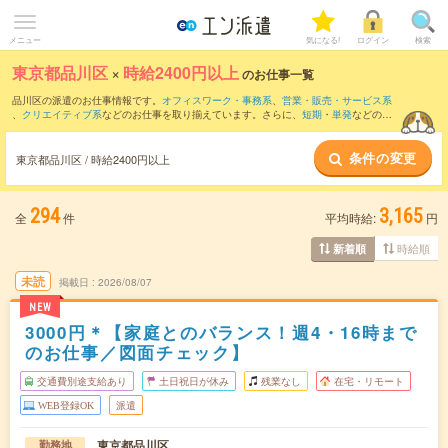
メニュー
気になる!
ログイン
検索
東京都品川区
×
時給2400円以上
のお仕事一覧
品川区の派遣のお仕事情報です。
オフィスワーク・事務系
、
営業・販売・サービス系
、
クリエイティブ系
などのお仕事を取り揃えています。さらに、
短期
・
単発
などの期
間や、
職種未経験OK
などのこだわり条件で絞り込んでいただけます。
条件の変更
東京都品川区 / 時給2400円以上
294
3,165
全
件
平均時給:
円
時給順
新着順
未読
掲載日
2026/08/07
NEW
3000円＊【家庭とのバランス！週4・16時まで
のお仕事／図面チェック】
交通費別途支給あり
土日祝日が休み
残業なし
在宅・リモート
WEB登録OK
派遣
東京都品川区
勤務地