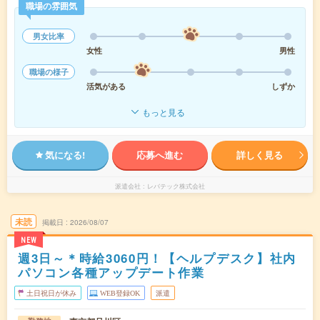
職場の雰囲気
男女比率
女性
男性
職場の様子
活気がある
しずか
もっと見る
気になる!
応募へ進む
詳しく見る
派遣会社
レバテック株式会社
未読
掲載日
2026/08/07
NEW
週3日～＊時給3060円！【ヘルプデスク】社内
パソコン各種アップデート作業
土日祝日が休み
WEB登録OK
派遣