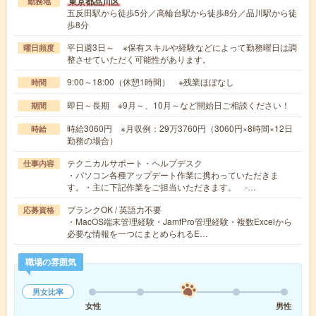
東京都品川区
勤務地
五反田駅から徒歩5分／高輪台駅から徒歩8分／品川駅から徒
歩8分
平日週3日～ ※保有スキルや経験などによって勤務曜日は調
曜日頻度
整させていただく可能性があります。
9:00～18:00（休憩1時間） ※残業ほぼなし
時間
即日～長期 ※9月～、10月～など開始日ご相談ください！
期間
時給3060円 ※月収例：29万3760円（3060円×8時間×12日
時給
勤務の場合）
テクニカルサポート・ヘルプデスク
仕事内容
・パソコン各種アップデート作業に携わっていただきま
す。・主に下記作業をご担当いただきます。 -…
ブランクOK / 英語力不要
応募資格
・MacOS端末管理経験・JamfPro管理経験・複数Excelから
必要な情報を一つにまとめられるE…
職場の雰囲気
男女比率
女性
男性