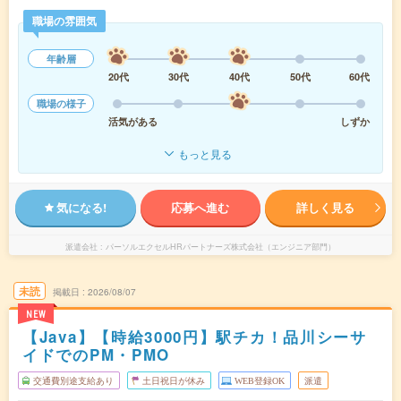
職場の雰囲気
年齢層
20代
30代
40代
50代
60代
職場の様子
活気がある
しずか
もっと見る
気になる!
応募へ進む
詳しく見る
派遣会社
パーソルエクセルHRパートナーズ株式会社（エンジニア部門）
未読
掲載日
2026/08/07
NEW
【Java】【時給3000円】駅チカ！品川シーサ
イドでのPM・PMO
交通費別途支給あり
土日祝日が休み
WEB登録OK
派遣