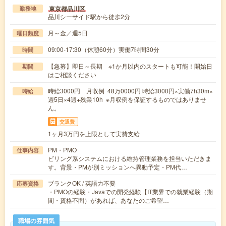
東京都品川区
勤務地
品川シーサイド駅から徒歩2分
月～金／週5日
曜日頻度
09:00-17:30（休憩60分）実働7時間30分
時間
【急募】即日～長期 ※1か月以内のスタートも可能！開始日
期間
はご相談ください
時給3000円 月収例 48万0000円 時給3000円×実働7h30m×
時給
週5日×4週+残業10h ※月収例を保証するものではありませ
ん。
交通費
1ヶ月3万円を上限として実費支給
PM・PMO
仕事内容
ビリング系システムにおける維持管理業務を担当いただきま
す。背景・PMが別ミッションへ異動予定・PM代…
ブランクOK / 英語力不要
応募資格
・PMOの経験・Javaでの開発経験【IT業界での就業経験（期
間・資格不問）があれば、あなたのご希望…
職場の雰囲気