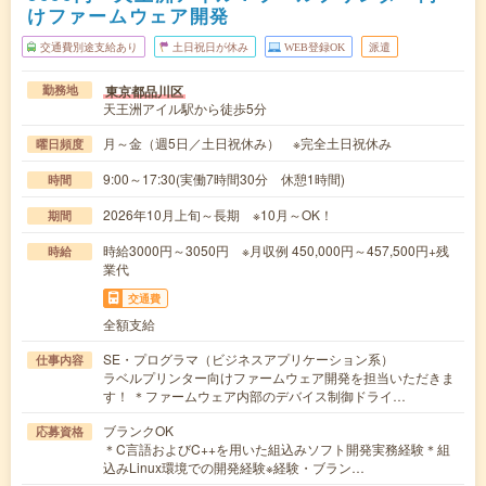
けファームウェア開発
交通費別途支給あり
土日祝日が休み
WEB登録OK
派遣
東京都品川区
勤務地
天王洲アイル駅から徒歩5分
月～金（週5日／土日祝休み） ※完全土日祝休み
曜日頻度
9:00～17:30(実働7時間30分 休憩1時間)
時間
2026年10月上旬～長期 ※10月～OK！
期間
時給3000円～3050円 ※月収例 450,000円～457,500円+残
時給
業代
交通費
全額支給
SE・プログラマ（ビジネスアプリケーション系）
仕事内容
ラベルプリンター向けファームウェア開発を担当いただきま
す！ ＊ファームウェア内部のデバイス制御ドライ…
ブランクOK
応募資格
＊C言語およびC++を用いた組込みソフト開発実務経験＊組
込みLinux環境での開発経験※経験・ブラン…