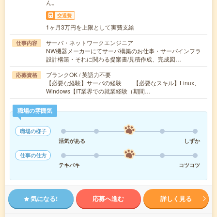
ん。
交通費
1ヶ月3万円を上限として実費支給
サーバ・ネットワークエンジニア
仕事内容
NW機器メーカーにてサーバ構築のお仕事・サーバインフラ
設計構築・それに関わる提案書/見積作成、完成図…
ブランクOK / 英語力不要
応募資格
【必要な経験】サーバの経験 【必要なスキル】Linux、
Windows【IT業界での就業経験（期間…
職場の雰囲気
職場の様子
活気がある
しずか
仕事の仕方
テキパキ
コツコツ
気になる!
応募へ進む
詳しく見る