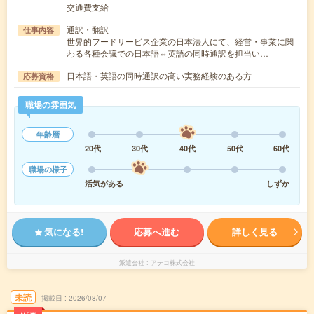
交通費支給
通訳・翻訳
仕事内容
世界的フードサービス企業の日本法人にて、経営・事業に関
わる各種会議での日本語⇔英語の同時通訳を担当い…
日本語・英語の同時通訳の高い実務経験のある方
応募資格
職場の雰囲気
年齢層
20代
30代
40代
50代
60代
職場の様子
活気がある
しずか
気になる!
応募へ進む
詳しく見る
派遣会社
アデコ株式会社
未読
掲載日
2026/08/07