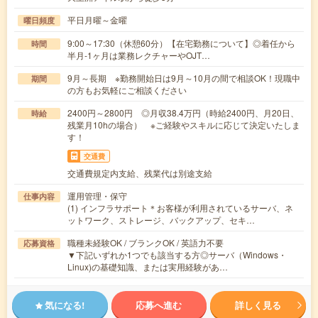
平日月曜～金曜
曜日頻度
9:00～17:30（休憩60分）【在宅勤務について】◎着任から
時間
半月-1ヶ月は業務レクチャーやOJT…
9月～長期 ※勤務開始日は9月～10月の間で相談OK！現職中
期間
の方もお気軽にご相談ください
2400円～2800円 ◎月収38.4万円（時給2400円、月20日、
時給
残業月10hの場合） ※ご経験やスキルに応じて決定いたしま
す！
交通費
交通費規定内支給、残業代は別途支給
運用管理・保守
仕事内容
(1) インフラサポート＊お客様が利用されているサーバ、ネ
ットワーク、ストレージ、バックアップ、セキ…
職種未経験OK / ブランクOK / 英語力不要
応募資格
▼下記いずれか1つでも該当する方◎サーバ（Windows・
Linux)の基礎知識、または実用経験があ…
気になる!
応募へ進む
詳しく見る