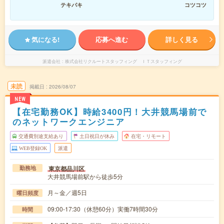
テキパキ
コツコツ
気になる!
応募へ進む
詳しく見る
派遣会社
株式会社リクルートスタッフィング ＩＴスタッフィング
未読
掲載日
2026/08/07
NEW
【在宅勤務OK】時給3400円！大井競馬場前で
のネットワークエンジニア
交通費別途支給あり
土日祝日が休み
在宅・リモート
WEB登録OK
派遣
東京都品川区
勤務地
大井競馬場前駅から徒歩5分
月～金／週5日
曜日頻度
09:00-17:30（休憩60分）実働7時間30分
時間