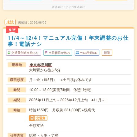
派遣会社
アデコ株式会社
未読
掲載日
2026/08/05
NEW
11/4～12/4！マニュアル完備！年末調整のお仕
事！電話ナシ
交通費別途支給あり
土日祝日が休み
WEB登録OK
派遣
東京都品川区
勤務地
大崎駅から徒歩6分
月～金（週5日） ※土日祝お休みです
曜日頻度
10:00～18:00(実働7時間 休憩1時間)
時間
2026年11月上旬～2026年12月上旬 ※11月～！
期間
時給1650円 月収例 231,000円+残業代
時給
交通費
全額支給
総務・人事・労務
仕事内容