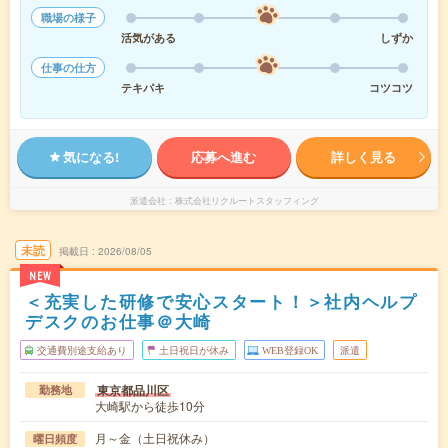
職場の様子
活気がある
しずか
仕事の仕方
テキパキ
コツコツ
気になる!
応募へ進む
詳しく見る
派遣会社
株式会社リクルートスタッフィング
未読
掲載日
2026/08/05
NEW
＜充実した研修で安心スタート！＞社内ヘルプ
デスクのお仕事＠大崎
交通費別途支給あり
土日祝日が休み
WEB登録OK
派遣
東京都品川区
勤務地
大崎駅から徒歩10分
月～金（土日祝休み）
曜日頻度