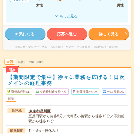
女性
男性
もっと見る
気になる!
応募へ進む
詳しく見る
派遣会社
マンパワーグループ株式会社 ケアサービス事業部 （医療福祉介護関連）
未読
掲載日
2026/08/05
NEW
【期間限定で集中】徐々に業務を広げる！日次
メインの経理事務
職種未経験OK
交通費別途支給あり
土日祝日が休み
WEB登録OK
派遣
東京都品川区
勤務地
五反田駅から徒歩5分／大崎広小路駅から徒歩12分／不動前
駅から徒歩12分
月～金※土日休み！
曜日頻度