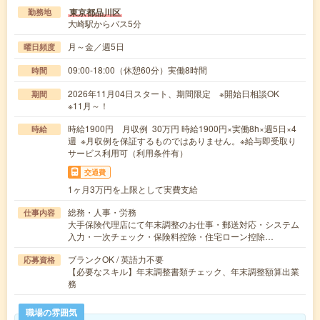
東京都品川区
勤務地
大崎駅からバス5分
月～金／週5日
曜日頻度
09:00-18:00（休憩60分）実働8時間
時間
2026年11月04日スタート、期間限定 ※開始日相談OK
期間
※11月～！
時給1900円 月収例 30万円 時給1900円×実働8h×週5日×4
時給
週 ※月収例を保証するものではありません。※給与即受取り
サービス利用可（利用条件有）
交通費
1ヶ月3万円を上限として実費支給
総務・人事・労務
仕事内容
大手保険代理店にて年末調整のお仕事・郵送対応・システム
入力・一次チェック・保険料控除・住宅ローン控除…
ブランクOK / 英語力不要
応募資格
【必要なスキル】年末調整書類チェック、年末調整額算出業
務
職場の雰囲気