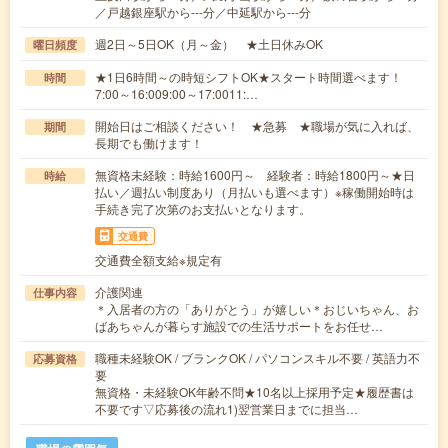
／戸越銀座駅から---分／中延駅から---分
週2日～5日OK（月～金） ★土日休みOK
曜日頻度
★1日6時間～の時短シフトOK★スタート時間選べます！
時間
7:00～16:009:00～17:0011:…
開始日はご相談ください！ ★急募 ★職場が気に入れば、
期間
長期でも働けます！
無資格未経験：時給1600円～ 経験者：時給1800円～★日
時給
払い／週払い制度あり（月払いも選べます）※稼働開始時は
手続き完了次第のお支払いとなります。
交通費
交通費全額支給※規定有
介護関連
仕事内容
＊入居者の方の「ありがとう」が嬉しい＊おじいちゃん、お
ばあちゃんが暮らす施設での生活サポートをお任せ…
職種未経験OK / ブランクOK / パソコンスキル不要 / 英語力不
応募資格
要
無資格・未経験OK年齢不問★10名以上採用予定★履歴書は
不要です▽応募後の流れ1)翌営業日までに担当…