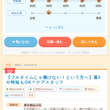
年齢層
20代
30代
40代
50代
60代
男女比率
女性
男性
もっと見る
気になる!
応募へ進む
詳しく見る
派遣会社
日研トータルソーシング株式会社 メディカルケア事業部
未読
掲載日
2026/08/06
NEW
【フルタイムじゃ働けない！という方へ】週2
や時短もOK＊ケアスタッフ
職種未経験OK
交通費別途支給あり
土日祝日が休み
残業なし
WEB登録OK
派遣
東京都品川区
勤務地
五反田駅から---分／武蔵小山駅から---分／旗の台駅から---分