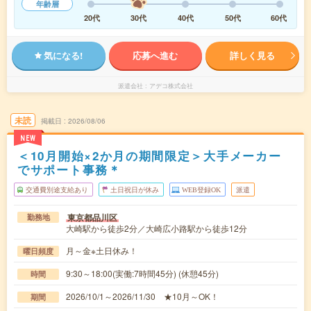
年齢層
20代
30代
40代
50代
60代
気になる!
応募へ進む
詳しく見る
派遣会社
アデコ株式会社
未読
掲載日
2026/08/06
NEW
＜10月開始×2か月の期間限定＞大手メーカー
でサポート事務＊
交通費別途支給あり
土日祝日が休み
WEB登録OK
派遣
東京都品川区
勤務地
大崎駅から徒歩2分／大崎広小路駅から徒歩12分
月～金※土日休み！
曜日頻度
9:30～18:00(実働:7時間45分) (休憩45分)
時間
2026/10/1～2026/11/30 ★10月～OK！
期間