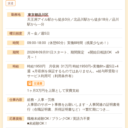
派遣
東京都品川区
勤務地
天王洲アイル駅から徒歩3分／北品川駅から徒歩18分／品川
駅から---分
月～金／週5日
曜日頻度
09:00-18:00（休憩60分）実働8時間（残業少なめ！）
時間
2026年09月01日スタート、期間限定 ※開始日相談OK ※9
期間
月～！
時給1950円 月収例 31万円 時給1950円×実働8h×週5日×4
時給
週 ※月収例を保証するものではありません。※給与即受取り
サービス利用可（利用条件有）
交通費
1ヶ月3万円を上限として実費支給
総務・人事・労務
仕事内容
人事部のサポート事務をお願いします・人事関連の証明書発
行（在職証明書、所得証明書など）⇒繁忙期につき…
職種未経験OK / ブランクOK / 英語力不要
応募資格
■未経験OK！