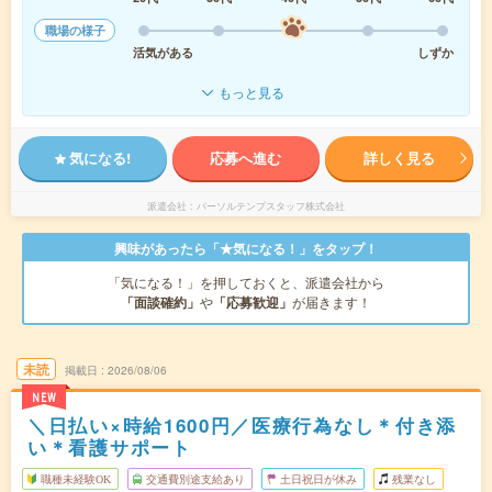
職場の様子
活気がある
しずか
もっと見る
気になる!
応募へ進む
詳しく見る
派遣会社
パーソルテンプスタッフ株式会社
興味があったら「★気になる！」をタップ！
「気になる！」を押しておくと、派遣会社から
「面談確約」
や
「応募歓迎」
が届きます！
未読
掲載日
2026/08/06
NEW
＼日払い×時給1600円／医療行為なし＊付き添
い＊看護サポート
職種未経験OK
交通費別途支給あり
土日祝日が休み
残業なし