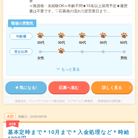
要
≪無資格・未経験OK≫年齢不問★10名以上採用予定★履歴
書は不要です。▽応募後の流れ1)翌営業日まで…
職場の雰囲気
年齢層
20代
30代
40代
50代
60代
男女比率
女性
男性
もっと見る
気になる!
応募へ進む
詳しく見る
派遣会社
マンパワーグループ株式会社 ケアサービス事業部 （医療福祉介護関連）
未読
掲載日
2026/08/06
NEW
基本定時まで＊10月まで＊入金処理など＊時給
1800円