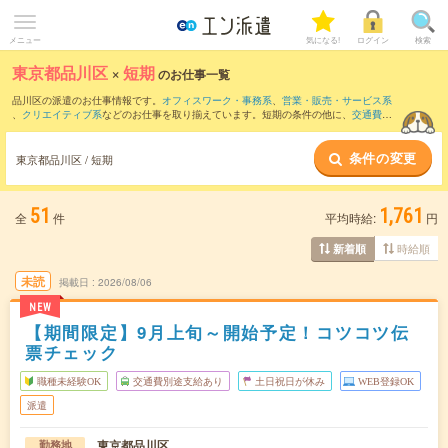
メニュー
気になる!
ログイン
検索
東京都品川区
×
短期
のお仕事一覧
品川区の派遣のお仕事情報です。
オフィスワーク・事務系
、
営業・販売・サービス系
、
クリエイティブ系
などのお仕事を取り揃えています。短期の条件の他に、
交通費別
途支給あり
、
職種未経験OK
、
友だちと一緒の応募OK
などでもお探し頂けます。
条件の変更
東京都品川区 / 短期
51
1,761
全
件
平均時給:
円
時給順
新着順
未読
掲載日
2026/08/06
NEW
【期間限定】9月上旬～開始予定！コツコツ伝
票チェック
職種未経験OK
交通費別途支給あり
土日祝日が休み
WEB登録OK
派遣
東京都品川区
勤務地