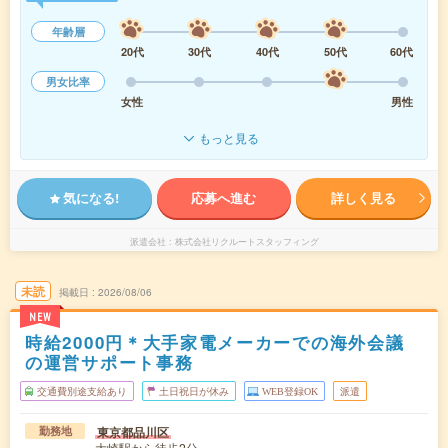
年齢層
20代
30代
40代
50代
60代
男女比率
女性
男性
もっと見る
気になる!
応募へ進む
詳しく見る
派遣会社
株式会社リクルートスタッフィング
未読
掲載日
2026/08/06
NEW
時給2000円＊大手家電メーカーでの海外会議
の運営サポート事務
交通費別途支給あり
土日祝日が休み
WEB登録OK
派遣
東京都品川区
勤務地
大崎駅から徒歩2分