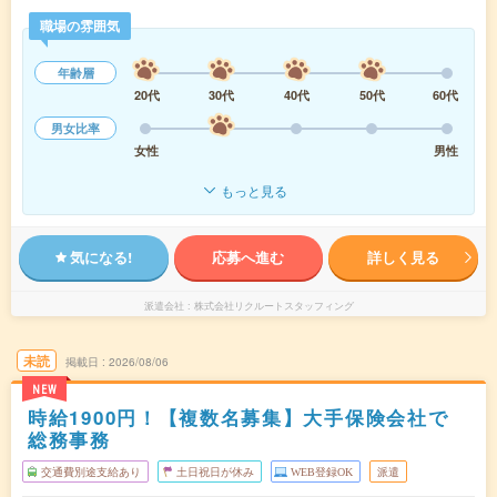
職場の雰囲気
年齢層
20代
30代
40代
50代
60代
男女比率
女性
男性
もっと見る
気になる!
応募へ進む
詳しく見る
派遣会社
株式会社リクルートスタッフィング
未読
掲載日
2026/08/06
NEW
時給1900円！【複数名募集】大手保険会社で
総務事務
交通費別途支給あり
土日祝日が休み
WEB登録OK
派遣