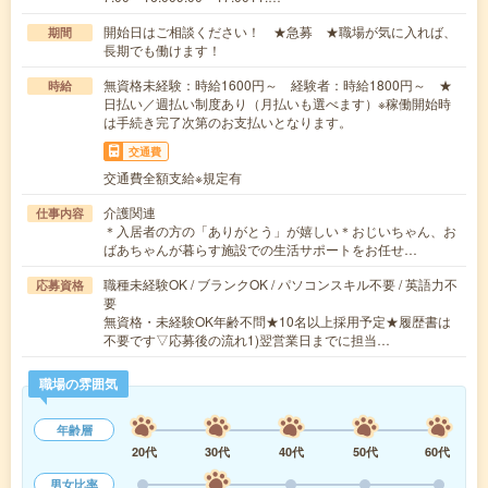
開始日はご相談ください！ ★急募 ★職場が気に入れば、
期間
長期でも働けます！
無資格未経験：時給1600円～ 経験者：時給1800円～ ★
時給
日払い／週払い制度あり（月払いも選べます）※稼働開始時
は手続き完了次第のお支払いとなります。
交通費
交通費全額支給※規定有
介護関連
仕事内容
＊入居者の方の「ありがとう」が嬉しい＊おじいちゃん、お
ばあちゃんが暮らす施設での生活サポートをお任せ…
職種未経験OK / ブランクOK / パソコンスキル不要 / 英語力不
応募資格
要
無資格・未経験OK年齢不問★10名以上採用予定★履歴書は
不要です▽応募後の流れ1)翌営業日までに担当…
職場の雰囲気
年齢層
20代
30代
40代
50代
60代
男女比率