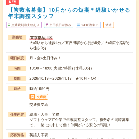
NEW
【複数名募集】10月からの短期＊経験いかせる
年末調整スタッフ
交通費別途支給あり
土日祝日が休み
WEB登録OK
派遣
東京都品川区
勤務地
大崎駅から徒歩4分／五反田駅から徒歩8分／大崎広小路駅か
ら徒歩9分
月～金※土日休み！
曜日頻度
10:00～18:00(実働:7時間) (休憩60分)
時間
2026/10/19～2026/11/18 ★10月～OK！
期間
時給1950円
時給
交通費
交通費支給
総務・人事・労務
仕事内容
ソフトウェアIT企業で年末調整スタッフ。複数名の同時募集
で、一緒に集中して働く仲間がいる安心の環境！…
英語力不要
応募資格