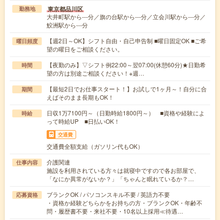
東京都品川区
勤務地
大井町駅から---分／旗の台駅から---分／立会川駅から---分／
鮫洲駅から---分
【週2日～OK】シフト自由・自己申告制 ■曜日固定OK ■ご希
曜日頻度
望の曜日をご相談ください。
【夜勤のみ】▽シフト例22:00～翌07:00(休憩60分)★日勤希
時間
望の方は別途ご相談ください！※週…
【最短2日でお仕事スタート！】お試しで1ヶ月～！自分に合
期間
えばそのまま長期もOK！
日収1万7100円～（日勤時給1800円～） ■資格や経験によ
時給
って時給UP ■日払いOK！
交通費
交通費全額支給（ガソリン代もOK）
介護関連
仕事内容
施設を利用されている方々は就寝中ですので各お部屋で、
「なにか異常がないか？」「ちゃんと眠れているか？…
ブランクOK / パソコンスキル不要 / 英語力不要
応募資格
・資格か経験どちらかをお持ちの方・ブランクOK・年齢不
問・履歴書不要・来社不要・10名以上採用≪待遇…