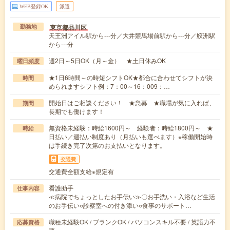
WEB登録OK
派遣
東京都品川区
勤務地
天王洲アイル駅から---分／大井競馬場前駅から---分／鮫洲駅
から---分
週2日～5日OK（月～金） ★土日休みOK
曜日頻度
★1日6時間～の時短シフトOK★都合に合わせてシフトが決
時間
められますシフト例：7：00～16：009：…
開始日はご相談ください！ ★急募 ★職場が気に入れば、
期間
長期でも働けます！
無資格未経験：時給1600円～ 経験者：時給1800円～ ★
時給
日払い／週払い制度あり（月払いも選べます）※稼働開始時
は手続き完了次第のお支払いとなります。
交通費
交通費全額支給※規定有
看護助手
仕事内容
≪病院でちょっとしたお手伝い≫〇お手洗い・入浴など生活
のお手伝い○診察室への付き添い○食事のサポート…
職種未経験OK / ブランクOK / パソコンスキル不要 / 英語力不
応募資格