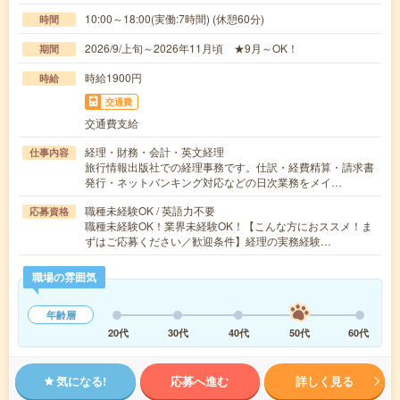
10:00～18:00(実働:7時間) (休憩60分)
時間
2026/9/上旬～2026年11月頃 ★9月～OK！
期間
時給1900円
時給
交通費
交通費支給
経理・財務・会計・英文経理
仕事内容
旅行情報出版社での経理事務です。仕訳・経費精算・請求書
発行・ネットバンキング対応などの日次業務をメイ…
職種未経験OK / 英語力不要
応募資格
職種未経験OK！業界未経験OK！【こんな方におススメ！ま
ずはご応募ください／歓迎条件】経理の実務経験…
職場の雰囲気
年齢層
20代
30代
40代
50代
60代
気になる!
応募へ進む
詳しく見る