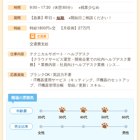
9:00～17:30（休憩:60分） ※残業少なめ
時間
【急募】即日～
※開始日ご相談ください！
短期
期間
時給1800円+交 【月収例】27万円
時給
交通費
交通費支給
テクニカルサポート・ヘルプデスク
仕事内容
【クラウドサービス運営・開発企業での社内ヘルプデスク業
務】＊業務内容：社員向けヘルプデスク業務（シス…
ブランクOK / 英語力不要
応募資格
・IT機器運用サービス（キッティング、IT機器のセットアッ
プ、 IT機器管理台帳 登録／更新）スキル…
職場の雰囲気
年齢層
20代
30代
40代
50代
60代
男女比率
女性
男性