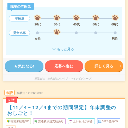
職場の雰囲気
年齢層
20代
30代
40代
50代
60代
男女比率
女性
男性
もっと見る
気になる!
応募へ進む
詳しく見る
派遣会社
株式会社ブレイブ（マイナビグループ）
未読
掲載日
2026/08/06
NEW
【11／4～12／4までの期間限定】年末調整の
おしごと！
職種未経験OK
交通費別途支給あり
土日祝日が休み
WEB登録OK