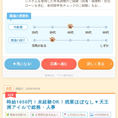
システムを使用した年末調整のご経験（扶養・保険料・住宅
ローンを含む、各控除申告チェックのご経験）をお…
職場の雰囲気
年齢層
20代
30代
40代
50代
60代
職場の様子
活気がある
しずか
気になる!
応募へ進む
詳しく見る
派遣会社
アデコ株式会社
未読
掲載日
2026/08/06
NEW
時給1950円！未経験OK！残業ほぼなし▼天王
洲アイルで総務・人事
職種未経験OK
交通費別途支給あり
土日祝日が休み
WEB登録OK