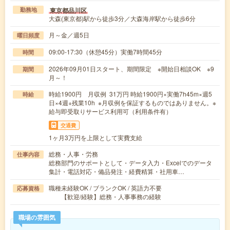
東京都品川区
勤務地
大森(東京都)駅から徒歩3分／大森海岸駅から徒歩6分
月～金／週5日
曜日頻度
09:00-17:30（休憩45分）実働7時間45分
時間
2026年09月01日スタート、期間限定 ※開始日相談OK ※9
期間
月～！
時給1900円 月収例 31万円 時給1900円×実働7h45m×週5
時給
日×4週+残業10h ※月収例を保証するものではありません。※
給与即受取りサービス利用可（利用条件有）
交通費
1ヶ月3万円を上限として実費支給
総務・人事・労務
仕事内容
総務部門のサポートとして・データ入力・Excelでのデータ
集計・電話対応・備品発注・経費精算・社用車…
職種未経験OK / ブランクOK / 英語力不要
応募資格
【歓迎/経験】総務・人事事務の経験
職場の雰囲気