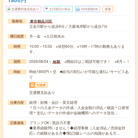
交通費別途支給あり
土日祝日が休み
WEB登録OK
派遣
東京都品川区
勤務地
立会川駅から徒歩6分／大森海岸駅から徒歩7分
月～金 ※土日祝休み
曜日頻度
10:00～15:00 ※休憩60分。※10時～17時の勤務もありま
時間
す。
2026/08/24～
※開始日はご相談可能です！ ※8月～！
短期
期間
時給1800円＋交 ■給与の前払いが可能な速払いサービスあ
時給
り
交通費
交通費支給あり
経理・財務・会計・英文経理
仕事内容
＊日々の入金データの作成・入金金額の消込／確認＊口座管
理＊支払いデータの作成や金融機関へのデータ送信…
ブランクOK / 英語力不要
応募資格
◆業界経験問いません！◆経理事務（入金消込／売掛金対
応）の経験がある方◆簿記3級レベルの知識がある方…