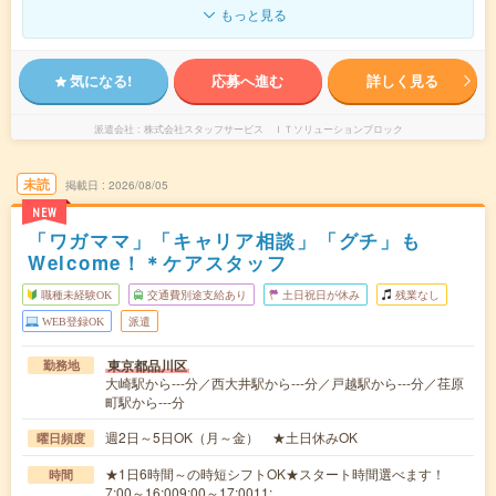
もっと見る
気になる!
応募へ進む
詳しく見る
派遣会社
株式会社スタッフサービス ＩＴソリューションブロック
未読
掲載日
2026/08/05
NEW
「ワガママ」「キャリア相談」「グチ」も
Welcome！＊ケアスタッフ
職種未経験OK
交通費別途支給あり
土日祝日が休み
残業なし
WEB登録OK
派遣
東京都品川区
勤務地
大崎駅から---分／西大井駅から---分／戸越駅から---分／荏原
町駅から---分
週2日～5日OK（月～金） ★土日休みOK
曜日頻度
★1日6時間～の時短シフトOK★スタート時間選べます！
時間
7:00～16:009:00～17:0011:…