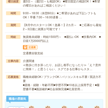
週3日～（週2日～も相談OK） ■曜日固定の相談OK！ ■希望
曜日頻度
の曜日があればご相談ください！
9:00～18:00（休憩60分）■ご希望があれば下記シフトも
時間
OK！早番 7:00～16:00遅番 …
【8月中のスタートOK！急募！】2カ月～ ■ご応募から最短
期間
2～3日後に就業が可能です！
無資格未経験：時給1500円～ ■週払いOK ■扶養内OK ■
時給
日収1万2000円以上
交通費
交通費全額支給
介護関連
仕事内容
≪散歩に付き添ったり、お話し相手になったり≫「え？意外
に簡単！」と思うくらい、スグできる仕事からスタ…
職種未経験OK / ブランクOK / パソコンスキル不要 / 英語力不
応募資格
要
■資格・経験・年齢不問■学歴不問■10名以上採用予定！■履
歴書不要■面談確約■社会保険完備■社員登用…
職場の雰囲気