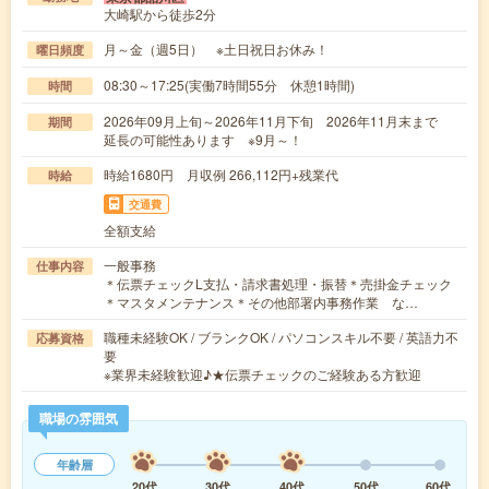
大崎駅から徒歩2分
月～金（週5日） ※土日祝日お休み！
曜日頻度
08:30～17:25(実働7時間55分 休憩1時間)
時間
2026年09月上旬～2026年11月下旬 2026年11月末まで
期間
延長の可能性あります ※9月～！
時給1680円 月収例 266,112円+残業代
時給
交通費
全額支給
一般事務
仕事内容
＊伝票チェックL支払・請求書処理・振替＊売掛金チェック
＊マスタメンテナンス＊その他部署内事務作業 な…
職種未経験OK / ブランクOK / パソコンスキル不要 / 英語力不
応募資格
要
※業界未経験歓迎♪★伝票チェックのご経験ある方歓迎
職場の雰囲気
年齢層
20代
30代
40代
50代
60代