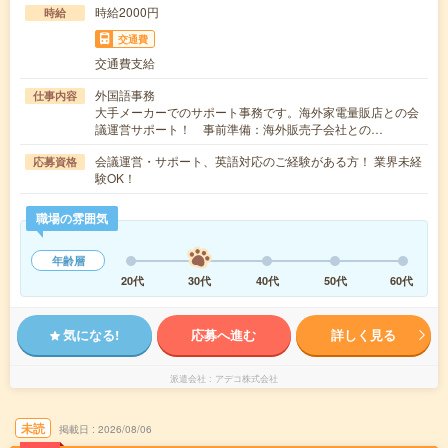
時給2000円
時給
交通費
交通費支給
外国語事務
仕事内容
大手メーカーでのサポート事務です。海外家電量販店との会
議運営サポート！ 事前準備：海外販売子会社との…
会議運営・サポート、英語対応のご経験がある方！ 業界未経
応募資格
験OK！
職場の雰囲気
年齢層
20代
30代
40代
50代
60代
気になる!
応募へ進む
詳しく見る
派遣会社
アデコ株式会社
未読
掲載日
2026/08/06