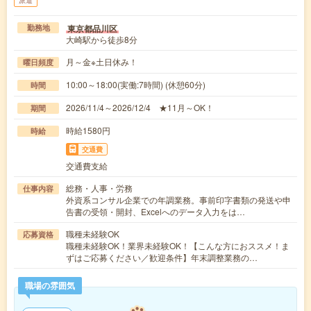
派遣
東京都品川区
勤務地
大崎駅から徒歩8分
月～金※土日休み！
曜日頻度
10:00～18:00(実働:7時間) (休憩60分)
時間
2026/11/4～2026/12/4 ★11月～OK！
期間
時給1580円
時給
交通費
交通費支給
総務・人事・労務
仕事内容
外資系コンサル企業での年調業務。事前印字書類の発送や申
告書の受領・開封、Excelへのデータ入力をは…
職種未経験OK
応募資格
職種未経験OK！業界未経験OK！【こんな方におススメ！ま
ずはご応募ください／歓迎条件】年末調整業務の…
職場の雰囲気