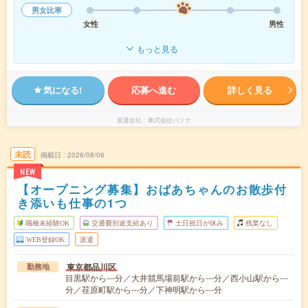
男女比率
女性
男性
もっと見る
気になる!
応募へ進む
詳しく見る
派遣会社
株式会社パソナ
未読
掲載日
2026/08/06
NEW
【オープニング募集】おばあちゃんのお散歩付
き添いも仕事の1つ
職種未経験OK
交通費別途支給あり
土日祝日が休み
残業なし
WEB登録OK
派遣
東京都品川区
勤務地
目黒駅から---分／大井競馬場前駅から---分／西小山駅から---
分／荏原町駅から---分／下神明駅から---分