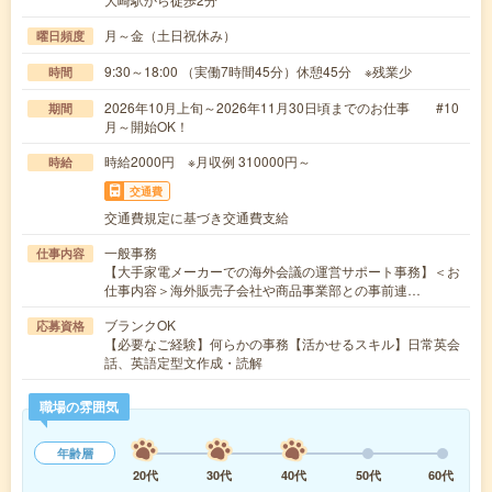
月～金（土日祝休み）
曜日頻度
9:30～18:00 （実働7時間45分）休憩45分 ※残業少
時間
2026年10月上旬～2026年11月30日頃までのお仕事 #10
期間
月～開始OK！
時給2000円 ※月収例 310000円～
時給
交通費
交通費規定に基づき交通費支給
一般事務
仕事内容
【大手家電メーカーでの海外会議の運営サポート事務】＜お
仕事内容＞海外販売子会社や商品事業部との事前連…
ブランクOK
応募資格
【必要なご経験】何らかの事務【活かせるスキル】日常英会
話、英語定型文作成・読解
職場の雰囲気
年齢層
20代
30代
40代
50代
60代