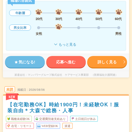
職場の雰囲気
年齢層
20代
30代
40代
50代
60代
男女比率
女性
男性
もっと見る
気になる!
応募へ進む
詳しく見る
派遣会社
マンパワーグループ株式会社 ケアサービス事業部 （医療福祉介護関連）
未読
掲載日
2026/08/06
NEW
【在宅勤務OK】時給1900円！未経験OK！服
装自由＊大森で総務・人事
職種未経験OK
交通費別途支給あり
土日祝日が休み
在宅・リモート
WEB登録OK
派遣