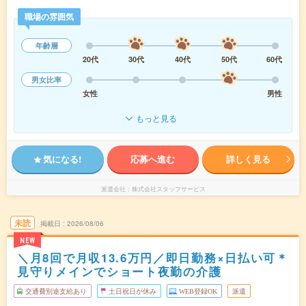
職場の雰囲気
年齢層
20代
30代
40代
50代
60代
男女比率
女性
男性
もっと見る
気になる!
応募へ進む
詳しく見る
派遣会社
株式会社スタッフサービス
未読
掲載日
2026/08/06
NEW
＼月8回で月収13.6万円／即日勤務×日払い可＊
見守りメインでショート夜勤の介護
交通費別途支給あり
土日祝日が休み
WEB登録OK
派遣