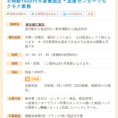
≪時給1650円≫遅番固定＊血液センターでモ
クモク業務
職種未経験OK
交通費別途支給あり
WEB登録OK
派遣
東京都江東区
勤務地
辰巳駅から徒歩5分／新木場駅から徒歩20分
月曜～日曜日 週5日 シフトあり ・土日祝含むシフト制とな
曜日頻度
ります ・4～5日希望休を提出できるのでお休みの調整も可
能です
13：00～21：00（実働8h/休憩60分）
時間
9月～長期 （ご契約は3か月更新となります）
期間
時給 1,650円 ～
時給
交通費
全額支給 月収例：321,150円（22日勤務、残業30ｈの場
合）
軽作業（仕分け・ピッキング・検品、商品管理）
仕事内容
≪血液センターでライン作業のオシゴト≫届いた献血パック
の受取り↓機械にセット↓完成したパックにラベル…
職種未経験OK / ブランクOK / 英語力不要
応募資格