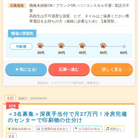
職種未経験OK / ブランクOK / パソコンスキル不要 / 英語力不
応募資格
要
高校生は不可過度な染髪、ヒゲ、ネイルはご遠慮ください携
帯電話をお持ちの方（連絡に必要なため）【雇用契…
職場の雰囲気
年齢層
20代
30代
40代
50代
60代
気になる!
応募へ進む
詳しく見る
派遣会社
テイケイワークス株式会社（募集担当）
未読
掲載日
2026/08/05
NEW
＜3名募集＞深夜手当付で月27万円！冷房完備
のセンターで印刷物の仕分け
職種未経験OK
交通費別途支給あり
土日祝日が休み
残業なし
派遣