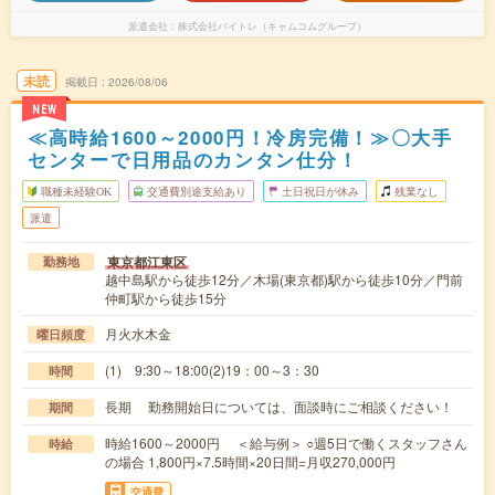
派遣会社
株式会社バイトレ（キャムコムグループ）
未読
掲載日
2026/08/06
NEW
≪高時給1600～2000円！冷房完備！≫〇大手
センターで日用品のカンタン仕分！
職種未経験OK
交通費別途支給あり
土日祝日が休み
残業なし
派遣
東京都江東区
勤務地
越中島駅から徒歩12分／木場(東京都)駅から徒歩10分／門前
仲町駅から徒歩15分
月火水木金
曜日頻度
(1) 9:30～18:00(2)19：00～3：30
時間
長期 勤務開始日については、面談時にご相談ください！
期間
時給1600～2000円 ＜給与例＞ ○週5日で働くスタッフさん
時給
の場合 1,800円×7.5時間×20日間=月収270,000円
交通費