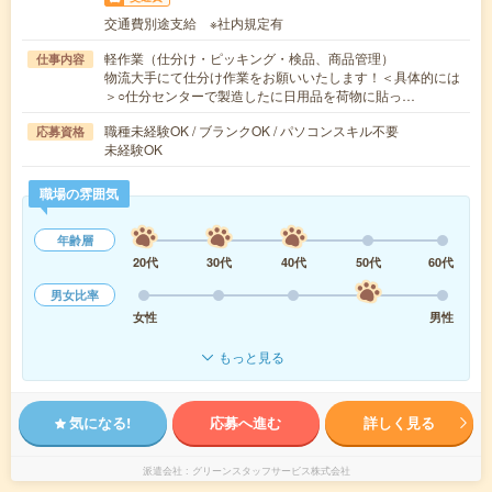
交通費別途支給 ※社内規定有
軽作業（仕分け・ピッキング・検品、商品管理）
仕事内容
物流大手にて仕分け作業をお願いいたします！＜具体的には
＞○仕分センターで製造したに日用品を荷物に貼っ…
職種未経験OK / ブランクOK / パソコンスキル不要
応募資格
未経験OK
職場の雰囲気
年齢層
20代
30代
40代
50代
60代
男女比率
女性
男性
もっと見る
気になる!
応募へ進む
詳しく見る
派遣会社
グリーンスタッフサービス株式会社