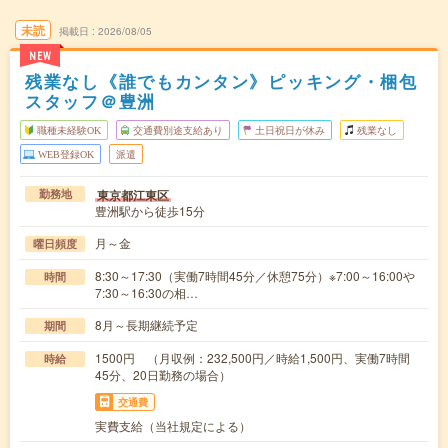
未読
掲載日
2026/08/05
NEW
残業なし《誰でもカンタン》ピッキング・梱包
スタッフ＠豊洲
職種未経験OK
交通費別途支給あり
土日祝日が休み
残業なし
WEB登録OK
派遣
東京都江東区
勤務地
豊洲駅から徒歩15分
月～金
曜日頻度
8:30～17:30（実働7時間45分／休憩75分）※7:00～16:00や
時間
7:30～16:30の相…
8月～長期継続予定
期間
1500円 （月収例：232,500円／時給1,500円、実働7時間
時給
45分、20日勤務の場合）
交通費
実費支給（当社規定による）