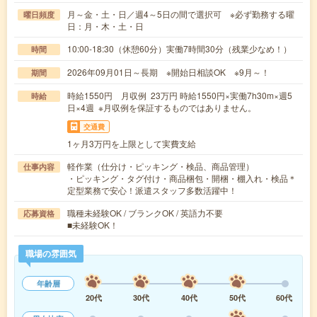
月～金・土・日／週4～5日の間で選択可 ※必ず勤務する曜
曜日頻度
日：月・木・土・日
10:00-18:30（休憩60分）実働7時間30分（残業少なめ！）
時間
2026年09月01日～長期 ※開始日相談OK ※9月～！
期間
時給1550円 月収例 23万円 時給1550円×実働7h30m×週5
時給
日×4週 ※月収例を保証するものではありません。
交通費
1ヶ月3万円を上限として実費支給
軽作業（仕分け・ピッキング・検品、商品管理）
仕事内容
・ピッキング・タグ付け・商品梱包・開梱・棚入れ・検品＊
定型業務で安心！派遣スタッフ多数活躍中！
職種未経験OK / ブランクOK / 英語力不要
応募資格
■未経験OK！
職場の雰囲気
年齢層
20代
30代
40代
50代
60代