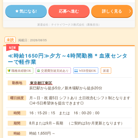
気になる!
応募へ進む
詳しく見る
派遣会社
テイケイワークス株式会社（募集担当）
未読
掲載日
2026/08/05
NEW
≪時給1650円≫夕方～4時間勤務＊血液センタ
ーで軽作業
職種未経験OK
交通費別途支給あり
WEB登録OK
派遣
東京都江東区
勤務地
辰巳駅から徒歩5分／新木場駅から徒歩20分
月～日・祝 週5日 シフトあり 土日祝含むシフト制となります
曜日頻度
◎4~5日希望休を提出できます◎
16：15-20：15 または 16：00-20：00
時間
8月または9月～長期 （ご契約は3か月更新となります）
期間
時給 1,650円 ～
時給