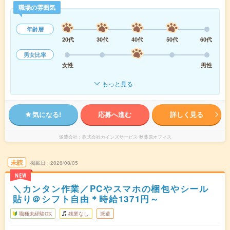
職場の雰囲気
年齢層
20代
30代
40代
50代
60代
男女比率
女性
男性
もっと見る
気になる!
応募へ進む
詳しく見る
派遣会社
株式会社カインズサービス 秋葉原オフィス
未読
掲載日
2026/08/05
NEW
＼カンタン作業／PCやスマホの梱包やシール
貼り＠シフト自由＊時給1371円～
職種未経験OK
残業なし
派遣