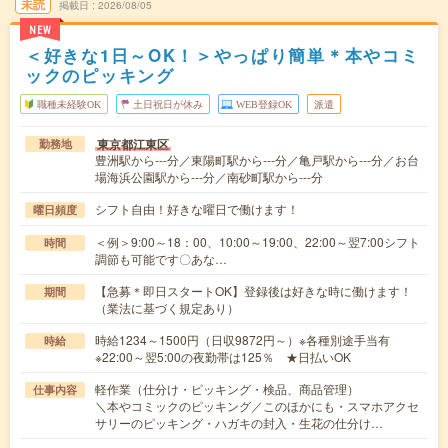
未読
掲載日
2026/08/05
NEW
＜好きな1日～OK！＞やっぱり簡単＊本やコミ
ックのピッキング
職種未経験OK
土日祝日が休み
WEB登録OK
派遣
東京都江東区
勤務地
豊洲駅から---分／東陽町駅から---分／亀戸駅から---分／お台
場海浜公園駅から---分／南砂町駅から---分
シフト自由！好きな曜日で働けます！
曜日頻度
＜例＞9:00～18：00、10:00～19:00、22:00～翌7:00シフト
時間
調節も可能です〇あな…
【急募＊即日スタートOK】登録後は好きな時に働けます！
期間
（業法に基づく規定あり）
時給1234～1500円（日収9872円～）※各種別途手当有
時給
※22:00～翌5:00の夜勤帯は125％ ★日払いOK
軽作業（仕分け・ピッキング・検品、商品管理）
仕事内容
＼本やコミックのピッキング／このほかにも・スマホアクセ
サリーのピッキング・ハガキの封入・生花の仕分け…