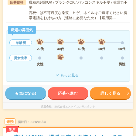
職種未経験OK / ブランクOK / パソコンスキル不要 / 英語力不
応募資格
要
高校生は不可過度な染髪、ヒゲ、ネイルはご遠慮ください携
帯電話をお持ちの方（連絡に必要なため）【雇用契…
職場の雰囲気
年齢層
20代
30代
40代
50代
60代
男女比率
女性
男性
もっと見る
気になる!
応募へ進む
詳しく見る
派遣会社
株式会社エスケイコンサルタント
未読
掲載日
2026/08/05
NEW