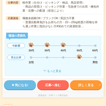
軽作業（仕分け・ピッキング・検品、商品管理）
仕事内容
・商品の荷受け・ピッキング作業・宅急便での出荷・梱包作
業・近隣への配達（状況により）
職種未経験OK / ブランクOK / 英語力不要
応募資格
・普通自動車免許をお持ちの方・20～25kg程度の荷物を持
ち運ぶ作業に抵抗がない方#初めての派遣歓迎…
職場の雰囲気
年齢層
20代
30代
40代
50代
60代
男女比率
女性
男性
もっと見る
気になる!
応募へ進む
詳しく見る
派遣会社
日本リック株式会社