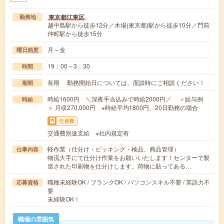
東京都江東区
勤務地
越中島駅から徒歩12分／木場(東京都)駅から徒歩10分／門前
仲町駅から徒歩15分
月～金
曜日頻度
19：00～3：30
時間
長期 勤務開始日については、面談時にご相談ください！
期間
時給1600円 ＼深夜手当込みで時給2000円／ ＜給与例
時給
＞ 月収270,000円 ※時給平均1800円、20日勤務の場合
交通費
交通費別途支給 ※社内規定有
軽作業（仕分け・ピッキング・検品、商品管理）
仕事内容
物流大手にて仕分け作業をお願いいたします！センターで製
造された印刷物を仕分けします。荷物に貼ってある…
職種未経験OK / ブランクOK / パソコンスキル不要 / 英語力不
応募資格
要
未経験OK！
職場の雰囲気