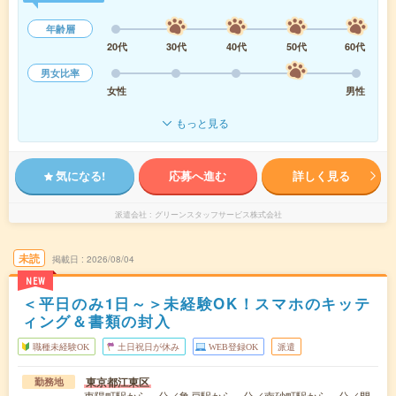
年齢層
20代
30代
40代
50代
60代
男女比率
女性
男性
もっと見る
気になる!
応募へ進む
詳しく見る
派遣会社
グリーンスタッフサービス株式会社
未読
掲載日
2026/08/04
NEW
＜平日のみ1日～＞未経験OK！スマホのキッテ
ィング＆書類の封入
職種未経験OK
土日祝日が休み
WEB登録OK
派遣
東京都江東区
勤務地
東陽町駅から---分／亀戸駅から---分／南砂町駅から---分／門