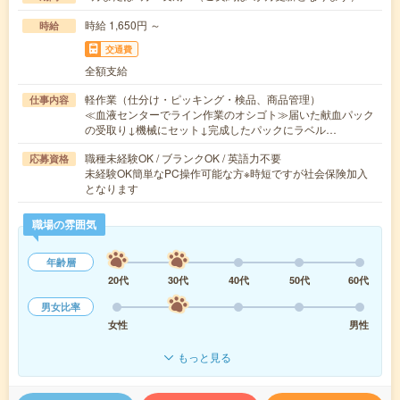
時給 1,650円 ～
時給
交通費
全額支給
軽作業（仕分け・ピッキング・検品、商品管理）
仕事内容
≪血液センターでライン作業のオシゴト≫届いた献血パック
の受取り↓機械にセット↓完成したパックにラベル…
職種未経験OK / ブランクOK / 英語力不要
応募資格
未経験OK簡単なPC操作可能な方※時短ですが社会保険加入
となります
職場の雰囲気
年齢層
20代
30代
40代
50代
60代
男女比率
女性
男性
もっと見る