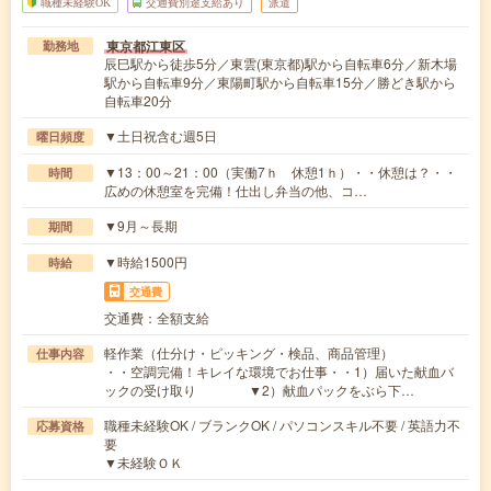
職種未経験OK
交通費別途支給あり
派遣
東京都江東区
勤務地
辰巳駅から徒歩5分／東雲(東京都)駅から自転車6分／新木場
駅から自転車9分／東陽町駅から自転車15分／勝どき駅から
自転車20分
▼土日祝含む週5日
曜日頻度
▼13：00～21：00（実働7ｈ 休憩1ｈ）・・休憩は？・・
時間
広めの休憩室を完備！仕出し弁当の他、コ…
▼9月～長期
期間
▼時給1500円
時給
交通費
交通費：全額支給
軽作業（仕分け・ピッキング・検品、商品管理）
仕事内容
・・空調完備！キレイな環境でお仕事・・1）届いた献血バ
ックの受け取り ▼2）献血パックをぶら下…
職種未経験OK / ブランクOK / パソコンスキル不要 / 英語力不
応募資格
要
▼未経験ＯＫ