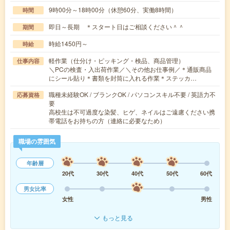
9時00分～18時00分（休憩60分、実働8時間）
時間
即日～長期 ＊スタート日はご相談ください＾＾
期間
時給1450円～
時給
軽作業（仕分け・ピッキング・検品、商品管理）
仕事内容
＼PCの検査・入出荷作業／＼その他お仕事例／＊通販商品
にシール貼り＊書類を封筒に入れる作業＊ステッカ…
職種未経験OK / ブランクOK / パソコンスキル不要 / 英語力不
応募資格
要
高校生は不可過度な染髪、ヒゲ、ネイルはご遠慮ください携
帯電話をお持ちの方（連絡に必要なため）
職場の雰囲気
年齢層
20代
30代
40代
50代
60代
男女比率
女性
男性
もっと見る