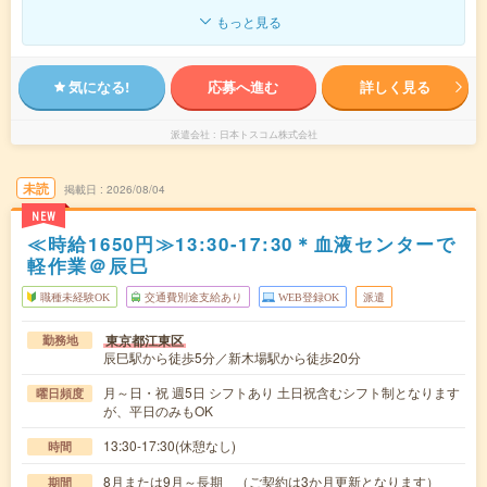
もっと見る
気になる!
応募へ進む
詳しく見る
派遣会社
日本トスコム株式会社
未読
掲載日
2026/08/04
NEW
≪時給1650円≫13:30-17:30＊血液センターで
軽作業＠辰巳
職種未経験OK
交通費別途支給あり
WEB登録OK
派遣
東京都江東区
勤務地
辰巳駅から徒歩5分／新木場駅から徒歩20分
月～日・祝 週5日 シフトあり 土日祝含むシフト制となります
曜日頻度
が、平日のみもOK
13:30-17:30(休憩なし)
時間
8月または9月～長期 （ご契約は3か月更新となります）
期間