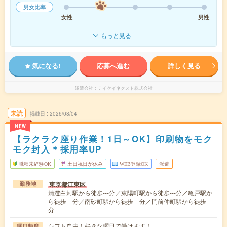
男女比率
女性
男性
もっと見る
気になる!
応募へ進む
詳しく見る
派遣会社
テイケイネクスト株式会社
未読
掲載日
2026/08/04
NEW
【ラクラク座り作業！1日～OK】印刷物をモク
モク封入＊採用率UP
職種未経験OK
土日祝日が休み
WEB登録OK
派遣
東京都江東区
勤務地
清澄白河駅から徒歩---分／東陽町駅から徒歩---分／亀戸駅か
ら徒歩---分／南砂町駅から徒歩---分／門前仲町駅から徒歩---
分
シフト自由！好きな曜日で働けます！
曜日頻度