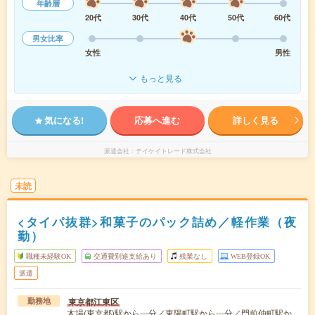
年齢層
20代
30代
40代
50代
60代
男女比率
女性
男性
もっと見る
気になる!
応募へ進む
詳しく見る
派遣会社
テイケイトレード株式会社
未読
<タイパ抜群>和菓子のパック詰め／軽作業（夜
勤）
職種未経験OK
交通費別途支給あり
残業なし
WEB登録OK
派遣
東京都江東区
勤務地
木場(東京都)駅から---分／東陽町駅から---分／門前仲町駅か