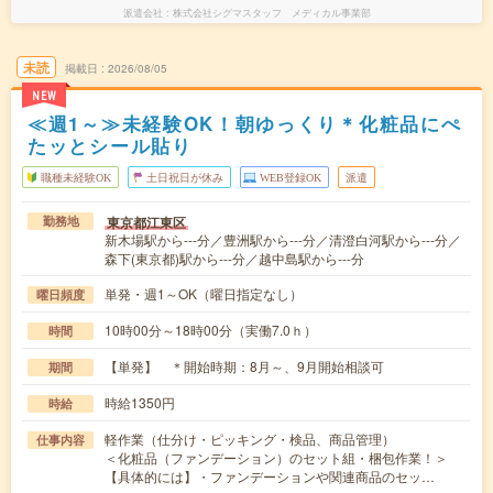
派遣会社
株式会社シグマスタッフ メディカル事業部
未読
掲載日
2026/08/05
NEW
≪週1～≫未経験OK！朝ゆっくり＊化粧品にぺ
たッとシール貼り
職種未経験OK
土日祝日が休み
WEB登録OK
派遣
東京都江東区
勤務地
新木場駅から---分／豊洲駅から---分／清澄白河駅から---分／
森下(東京都)駅から---分／越中島駅から---分
単発・週1～OK（曜日指定なし）
曜日頻度
10時00分～18時00分（実働7.0ｈ）
時間
【単発】 ＊開始時期：8月～、9月開始相談可
期間
時給1350円
時給
軽作業（仕分け・ピッキング・検品、商品管理）
仕事内容
＜化粧品（ファンデーション）のセット組・梱包作業！＞
【具体的には】・ファンデーションや関連商品のセッ…