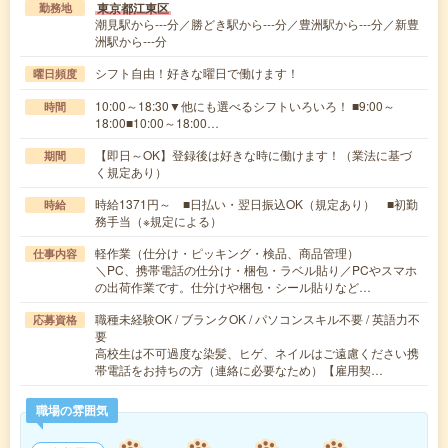
東京都江東区
勤務地
潮見駅から---分／勝どき駅から---分／豊洲駅から---分／新豊
洲駅から---分
シフト自由！好きな曜日で働けます！
曜日頻度
10:00～18:30▼他にも選べるシフトいろいろ！ ■9:00～
時間
18:00■10:00～18:00…
【即日～OK】登録後は好きな時に働けます！（業法に基づ
期間
く規定あり）
時給1371円～ ■日払い・翌日振込OK（規定あり） ■初勤
時給
務手当（※規定による）
軽作業（仕分け・ピッキング・検品、商品管理）
仕事内容
＼PC、携帯電話の仕分け・梱包・ラベル貼り／PCやスマホ
の出荷作業です。仕分けや梱包・シール貼りなど…
職種未経験OK / ブランクOK / パソコンスキル不要 / 英語力不
応募資格
要
高校生は不可過度な染髪、ヒゲ、ネイルはご遠慮ください携
帯電話をお持ちの方（連絡に必要なため）【雇用契…
職場の雰囲気