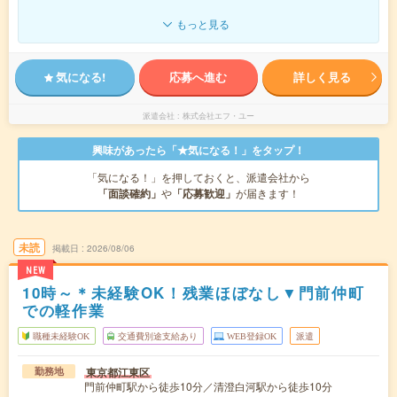
もっと見る
気になる!
応募へ進む
詳しく見る
派遣会社
株式会社エフ・ユー
興味があったら「★気になる！」をタップ！
「気になる！」を押しておくと、派遣会社から
「面談確約」
や
「応募歓迎」
が届きます！
未読
掲載日
2026/08/06
NEW
10時～＊未経験OK！残業ほぼなし▼門前仲町
での軽作業
職種未経験OK
交通費別途支給あり
WEB登録OK
派遣
東京都江東区
勤務地
門前仲町駅から徒歩10分／清澄白河駅から徒歩10分