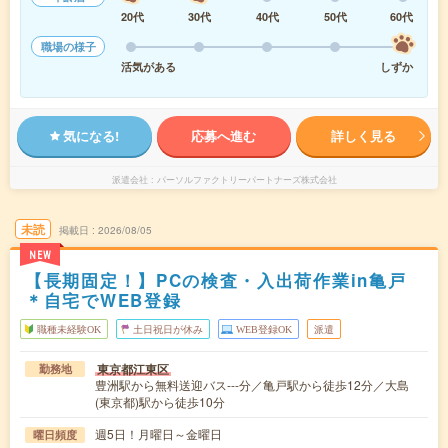
20代
30代
40代
50代
60代
職場の様子
活気がある
しずか
気になる!
応募へ進む
詳しく見る
派遣会社
パーソルファクトリーパートナーズ株式会社
未読
掲載日
2026/08/05
NEW
【長期固定！】PCの検査・入出荷作業in亀戸
＊自宅でWEB登録
職種未経験OK
土日祝日が休み
WEB登録OK
派遣
東京都江東区
勤務地
豊洲駅から無料送迎バス---分／亀戸駅から徒歩12分／大島
(東京都)駅から徒歩10分
週5日！月曜日～金曜日
曜日頻度