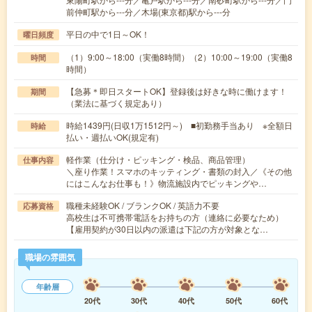
前仲町駅から---分／木場(東京都)駅から---分
平日の中で1日～OK！
曜日頻度
（1）9:00～18:00（実働8時間）（2）10:00～19:00（実働8
時間
時間）
【急募＊即日スタートOK】登録後は好きな時に働けます！
期間
（業法に基づく規定あり）
時給1439円(日収1万1512円～) ■初勤務手当あり ※全額日
時給
払い・週払いOK(規定有)
軽作業（仕分け・ピッキング・検品、商品管理）
仕事内容
＼座り作業！スマホのキッティング・書類の封入／《その他
にはこんなお仕事も！》物流施設内でピッキングや…
職種未経験OK / ブランクOK / 英語力不要
応募資格
高校生は不可携帯電話をお持ちの方（連絡に必要なため）
【雇用契約が30日以内の派遣は下記の方が対象とな…
職場の雰囲気
年齢層
20代
30代
40代
50代
60代