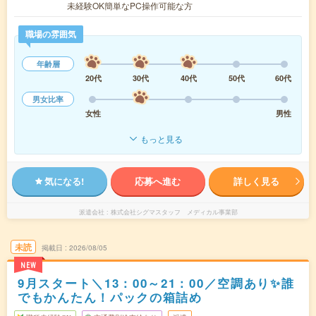
未経験OK簡単なPC操作可能な方
職場の雰囲気
年齢層
20代
30代
40代
50代
60代
男女比率
女性
男性
もっと見る
気になる!
応募へ進む
詳しく見る
派遣会社
株式会社シグマスタッフ メディカル事業部
未読
掲載日
2026/08/05
NEW
9月スタート＼13：00～21：00／空調あり✨誰
でもかんたん！パックの箱詰め