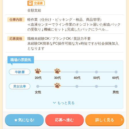
交通費
全額支給
軽作業（仕分け・ピッキング・検品、商品管理）
仕事内容
≪血液センターでライン作業のオシゴト≫届いた献血パック
の受取り↓機械にセット↓完成したパックにラベル…
職種未経験OK / ブランクOK / 英語力不要
応募資格
未経験OK簡単なPC操作可能な方※時短ですが社会保険加入
となります
職場の雰囲気
年齢層
20代
30代
40代
50代
60代
男女比率
女性
男性
もっと見る
気になる!
応募へ進む
詳しく見る