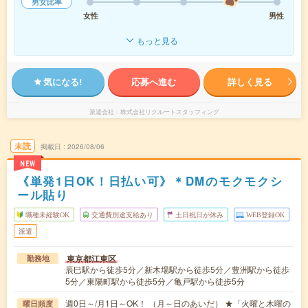
男女比率
女性
男性
もっと見る
気になる!
応募へ進む
詳しく見る
派遣会社
株式会社リクルートスタッフィング
未読
掲載日
2026/08/06
NEW
《単発1日OK！日払い可》＊DMのモクモクシ
ール貼り
職種未経験OK
交通費別途支給あり
土日祝日が休み
WEB登録OK
派遣
東京都江東区
勤務地
辰巳駅から徒歩5分／新木場駅から徒歩5分／豊洲駅から徒歩
5分／東陽町駅から徒歩5分／亀戸駅から徒歩5分
週0日～/月1日～OK！ （月～日のあいだ） ★「火曜と木曜の
曜日頻度