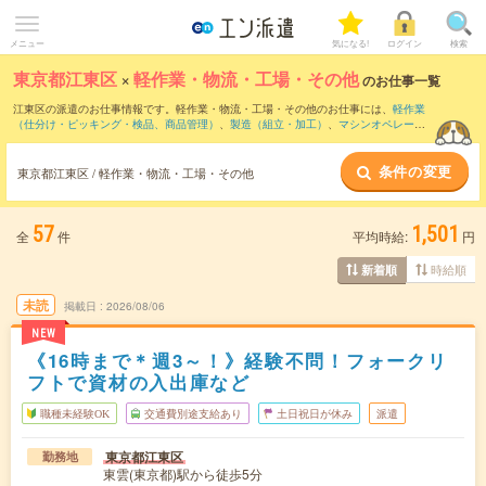
メニュー
気になる!
ログイン
検索
東京都江東区
×
軽作業・物流・工場・その他
のお仕事一覧
江東区の派遣のお仕事情報です。軽作業・物流・工場・その他のお仕事には、
軽作業
（仕分け・ピッキング・検品、商品管理）
、
製造（組立・加工）
、
マシンオペレータ
ー
などがあります。さらに、
短期
・
単発
などの期間や、
職種未経験OK
などのこだわり
条件で絞り込んでいただけます。
条件の変更
東京都江東区 / 軽作業・物流・工場・その他
57
1,501
全
件
平均時給:
円
時給順
新着順
未読
掲載日
2026/08/06
NEW
《16時まで＊週3～！》経験不問！フォークリ
フトで資材の入出庫など
職種未経験OK
交通費別途支給あり
土日祝日が休み
派遣
東京都江東区
勤務地
東雲(東京都)駅から徒歩5分