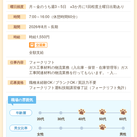
月～金のうち週3～5日 ※3か月に1回程度土曜日出勤あり
曜日頻度
7:00～16:00（休憩時間60分）
時間
2026年8月～長期
期間
時給1,550円
時給
交通費
全額支給
フォークリフト
仕事内容
ガス工事材料の物流業務（入出庫・保管・在庫管理等）ガス
工事関連材料の物流業務を行ってもらいます。・入…
職種未経験OK / ブランクOK / 英語力不要
応募資格
フォークリフト運転技能講習修了証（フォークリフト免許）
職場の雰囲気
年齢層
20代
30代
40代
50代
60代
男女比率
女性
男性