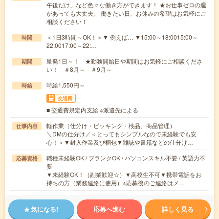
午後だけ」など色々な働き方ができます！ ★お仕事ゼロの週
があっても大丈夫。 働きたい日、お休みの希望はお気軽にご
相談ください！
＜1日3時間～OK！＞▼ 例えば… ▼15:00～18:0015:00～
時間
22:0017:00～22:…
単発1日～！ ★勤務開始日や期間はお気軽にご相談くださ
期間
い！ ＃8月～ ＃9月～
時給1,550円～
時給
交通費
■ 交通費規定内支給 ※派遣先による
軽作業（仕分け・ピッキング・検品、商品管理）
仕事内容
＼DMの仕分け／＜とってもシンプルなので未経験でも安
心！＞▼封入作業及び梱包▼雑誌や書籍などの仕分け…
職種未経験OK / ブランクOK / パソコンスキル不要 / 英語力不
応募資格
要
▼未経験OK！（副業歓迎☆）▼高校生不可▼携帯電話をお
持ちの方（業務連絡に使用）※応募後のご連絡はメ…
気になる!
応募へ進む
詳しく見る