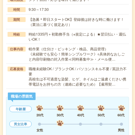
9:30～17:30
時間
【急募＊即日スタートOK】登録後は好きな時に働けます！
期間
（業法に基づく規定あり）
時給1335円＋初勤務手当（※規定による）★翌日払い・週払
時給
いOK！
軽作業（仕分け・ピッキング・検品、商品管理）
仕事内容
《未経験でも安心！簡単シンプルワーク》○具体的なおしご
と内容印刷物の封入作業≪同時募集中≫・メール便…
職種未経験OK / ブランクOK / パソコンスキル不要 / 英語力不
応募資格
要
高校生は不可過度な染髪、ヒゲ、ネイルはご遠慮ください携
帯電話をお持ちの方（連絡に必要なため）【雇用契…
職場の雰囲気
年齢層
20代
30代
40代
50代
60代
男女比率
女性
男性