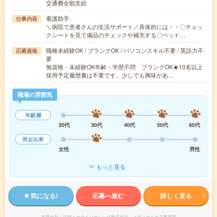
交通費全額支給
看護助手
仕事内容
＼病院で患者さんの生活サポート／具体的には・・〇チェッ
クシートを見て備品のチェックや補充する〇ベッド…
職種未経験OK / ブランクOK / パソコンスキル不要 / 英語力不
応募資格
要
無資格・未経験OK年齢・学歴不問 ブランクOK★10名以上
採用予定履歴書は不要です。少しでも興味があ…
職場の雰囲気
年齢層
20代
30代
40代
50代
60代
男女比率
女性
男性
もっと見る
気になる!
応募へ進む
詳しく見る
派遣会社
日研トータルソーシング株式会社 メディカルケア事業部