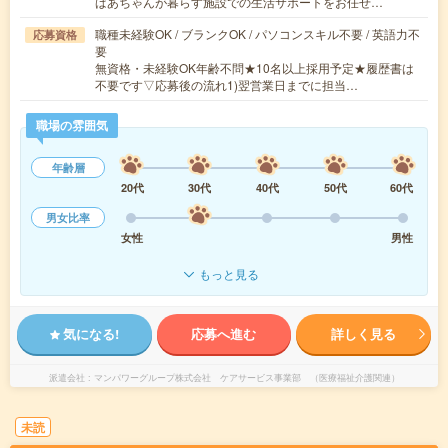
ばあちゃんが暮らす施設での生活サポートをお任せ…
職種未経験OK / ブランクOK / パソコンスキル不要 / 英語力不
応募資格
要
無資格・未経験OK年齢不問★10名以上採用予定★履歴書は
不要です▽応募後の流れ1)翌営業日までに担当…
職場の雰囲気
年齢層
20代
30代
40代
50代
60代
男女比率
女性
男性
もっと見る
気になる!
応募へ進む
詳しく見る
派遣会社
マンパワーグループ株式会社 ケアサービス事業部 （医療福祉介護関連）
未読