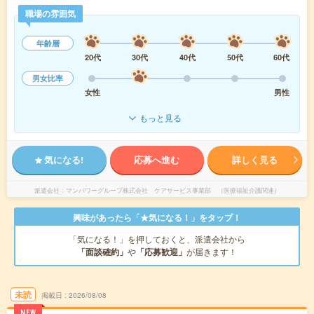
職場の雰囲気
年齢層
20代
30代
40代
50代
60代
男女比率
女性
男性
もっと見る
気になる!
応募へ進む
詳しく見る
派遣会社
マンパワーグループ株式会社 ケアサービス事業部 （医療福祉介護関連）
興味があったら「★気になる！」をタップ！
「気になる！」を押しておくと、派遣会社から
「面談確約」
や
「応募歓迎」
が届きます！
未読
掲載日
2026/08/08
NEW