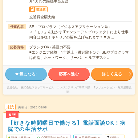
月1万円の継続手当支給
交通費
交通費全額支給
SE・プログラマ（ビジネスアプリケーション系）
仕事内容
＜「モノ」を動かすITエンジニア＞プロジェクトにより仕事
内容は多様！キャリアの幅を広げられます＊▼お…
ブランクOK / 英語力不要
応募資格
■エンジニア経験 1年以上（微経験もOK）SEやプログラマ
は勿論、ネットワーク、サーバ、ヘルプデスク…
気になる!
応募へ進む
詳しく見る
派遣会社
株式会社スタッフサービス エンジニアリング事業本部 ITソリューション（無期雇用派
遣）
未読
掲載日
2026/08/08
NEW
【好きな時間曜日で働ける】電話面談OK！病
院での生活サポ
職種未経験OK
交通費別途支給あり
土日祝日が休み
残業なし