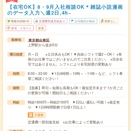
【在宅OK】8・9月入社相談OK＊雑誌小説漫画
のデータ入力＼週2日,4h~
職種未経験OK
交通費別途支給あり
土日祝日が休み
残業なし
在宅・リモート
派遣
東京都台東区
勤務地
上野駅から徒歩5分
月～日 ※土日休みもOK！▼自由シフトで週2～OK！ ※単
曜日頻度
発のお仕事ではございませんのでご注意ください。 ※完全在
宅ではありません。シフトにより在宅頻度の変動あり
8:00～22:00 ▼1日4時間～10時～・11時～など、シフト希
時間
望ご相談ください！
【急募】即日～短期も長期もOK！最短翌月末まで 1か月ごと
期間
の更新が可能！開始日もご相談ください！
時給1900円～時給2100円 ▼日払い週払い可能！※規定有
時給
り ▼1日6時間勤務で日収1万以上！
交通費
交通費一部別途支給 ※お仕事によって変動あり