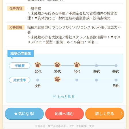
一般事務
仕事内容
＼未経験から始める事務／不動産会社で管理物件の賃貸管
理！▼具体的には・契約更新の書類作成・設備点検の…
職種未経験OK / ブランクOK / パソコンスキル不要 / 英語力不
応募資格
要
＼未経験の方も大歓迎／弊社スタッフも多数活躍中！▼オス
スメPoint＊髪型・服装・ネイル自由＊10名…
職場の雰囲気
年齢層
20代
30代
40代
50代
60代
男女比率
女性
男性
もっと見る
気になる!
応募へ進む
詳しく見る
派遣会社
株式会社ネオキャリア 首都圏第三支店