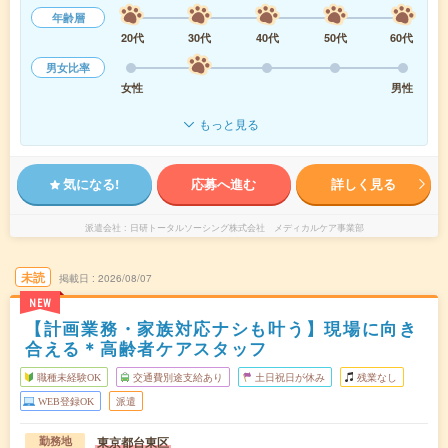
年齢層
20代
30代
40代
50代
60代
男女比率
女性
男性
もっと見る
気になる!
応募へ進む
詳しく見る
派遣会社
日研トータルソーシング株式会社 メディカルケア事業部
未読
掲載日
2026/08/07
NEW
【計画業務・家族対応ナシも叶う】現場に向き
合える＊高齢者ケアスタッフ
職種未経験OK
交通費別途支給あり
土日祝日が休み
残業なし
WEB登録OK
派遣
東京都台東区
勤務地