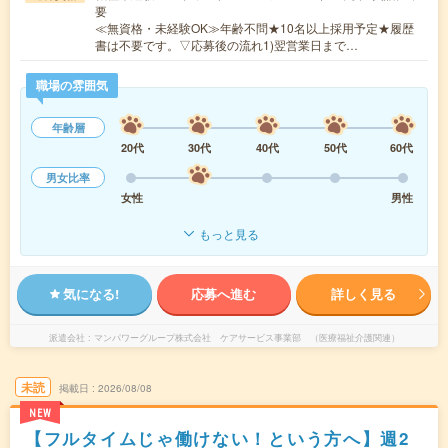
要
≪無資格・未経験OK≫年齢不問★10名以上採用予定★履歴
書は不要です。▽応募後の流れ1)翌営業日まで…
職場の雰囲気
年齢層
20代
30代
40代
50代
60代
男女比率
女性
男性
もっと見る
気になる!
応募へ進む
詳しく見る
派遣会社
マンパワーグループ株式会社 ケアサービス事業部 （医療福祉介護関連）
未読
掲載日
2026/08/08
NEW
【フルタイムじゃ働けない！という方へ】週2