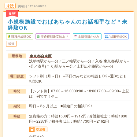
未読
掲載日
2026/08/08
NEW
小規模施設でおばあちゃんのお話相手など＊未
経験OK
職種未経験OK
交通費別途支給あり
土日祝日が休み
WEB登録OK
派遣
東京都台東区
勤務地
浅草橋駅から---分／三ノ輪駅から---分／入谷(東京都)駅から--
-分／浅草(ＴＸ)駅から---分／上野広小路駅から---分
シフト制（月～日） ※平日のみなどの相談もOK ※週3なども
曜日頻度
相談OK
【シフト例】07:00～16:0009:00～18:0017:00～09:00※ 上記
時間
は一例です！そ…
即日～2ヶ月以上 ■開始日の相談OK！
期間
無資格の方：時給1530円～1912円 / 介護福祉士：時給1830
時給
円～2287円 / 初任者以上：時給1730円～2162円
交通費
全額支給