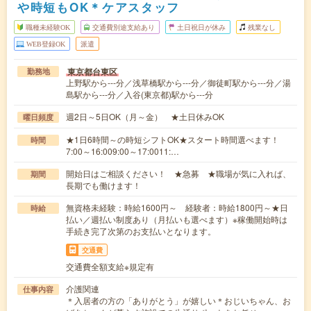
や時短もOK＊ケアスタッフ
職種未経験OK
交通費別途支給あり
土日祝日が休み
残業なし
WEB登録OK
派遣
東京都台東区
勤務地
上野駅から---分／浅草橋駅から---分／御徒町駅から---分／湯
島駅から---分／入谷(東京都)駅から---分
週2日～5日OK（月～金） ★土日休みOK
曜日頻度
★1日6時間～の時短シフトOK★スタート時間選べます！
時間
7:00～16:009:00～17:0011:…
開始日はご相談ください！ ★急募 ★職場が気に入れば、
期間
長期でも働けます！
無資格未経験：時給1600円～ 経験者：時給1800円～★日
時給
払い／週払い制度あり（月払いも選べます）※稼働開始時は
手続き完了次第のお支払いとなります。
交通費
交通費全額支給※規定有
介護関連
仕事内容
＊入居者の方の「ありがとう」が嬉しい＊おじいちゃん、お