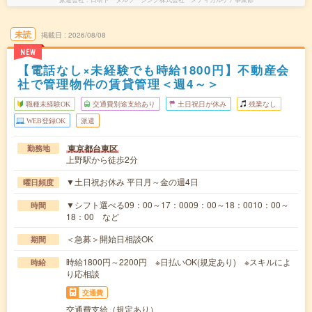
未読
掲載日
2026/08/08
NEW
【電話なし×未経験でも時給1800円】不動産会
社で管理物件の賃貸管理＜週4～＞
職種未経験OK
交通費別途支給あり
土日祝日が休み
残業なし
WEB登録OK
派遣
東京都台東区
勤務地
上野駅から徒歩2分
▼土日祝お休み 平日月～金の週4日
曜日頻度
▼シフト選べる09：00～17：0009：00～18：0010：00～
時間
18：00 など
＜急募＞開始日相談OK
期間
時給1800円～2200円 ※日払いOK(規定あり) ※スキルによ
時給
り応相談
交通費
交通費支給（規定あり）