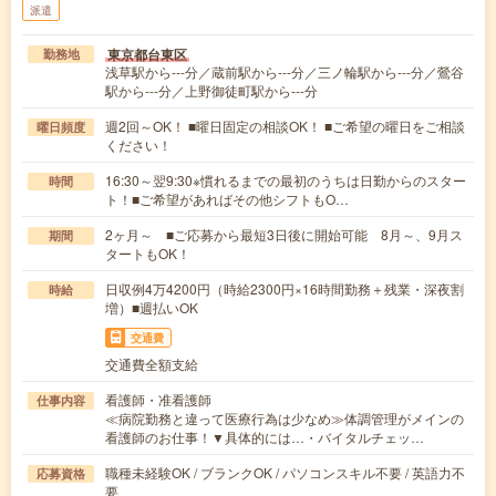
派遣
東京都台東区
勤務地
浅草駅から---分／蔵前駅から---分／三ノ輪駅から---分／鶯谷
駅から---分／上野御徒町駅から---分
週2回～OK！ ■曜日固定の相談OK！ ■ご希望の曜日をご相談
曜日頻度
ください！
16:30～翌9:30※慣れるまでの最初のうちは日勤からのスター
時間
ト！■ご希望があればその他シフトもO…
2ヶ月～ ■ご応募から最短3日後に開始可能 8月～、9月ス
期間
タートもOK！
日収例4万4200円（時給2300円×16時間勤務＋残業・深夜割
時給
増）■週払いOK
交通費
交通費全額支給
看護師・准看護師
仕事内容
≪病院勤務と違って医療行為は少なめ≫体調管理がメインの
看護師のお仕事！▼具体的には…・バイタルチェッ…
職種未経験OK / ブランクOK / パソコンスキル不要 / 英語力不
応募資格
要