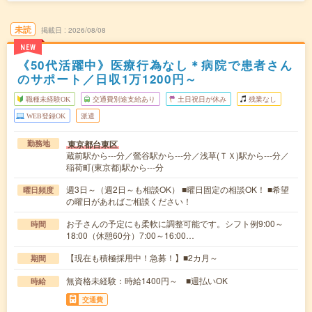
未読
掲載日
2026/08/08
NEW
《50代活躍中》医療行為なし＊病院で患者さん
のサポート／日収1万1200円～
職種未経験OK
交通費別途支給あり
土日祝日が休み
残業なし
WEB登録OK
派遣
東京都台東区
勤務地
蔵前駅から---分／鶯谷駅から---分／浅草(ＴＸ)駅から---分／
稲荷町(東京都)駅から---分
週3日～（週2日～も相談OK） ■曜日固定の相談OK！ ■希望
曜日頻度
の曜日があればご相談ください！
お子さんの予定にも柔軟に調整可能です。シフト例9:00～
時間
18:00（休憩60分）7:00～16:00…
【現在も積極採用中！急募！】■2カ月～
期間
無資格未経験：時給1400円～ ■週払いOK
時給
交通費