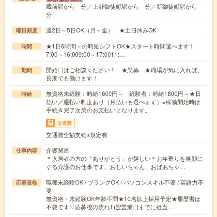
蔵前駅から---分／上野御徒町駅から---分／新御徒町駅から---
分
週2日～5日OK（月～金） ★土日休みOK
曜日頻度
★1日6時間～の時短シフトOK★スタート時間選べます！
時間
7:00～16:009:00～17:0011:…
開始日はご相談ください！ ★急募 ★職場が気に入れば、
期間
長期でも働けます！
無資格未経験：時給1600円～ 経験者：時給1800円～★日
時給
払い／週払い制度あり（月払いも選べます）※稼働開始時は
手続き完了次第のお支払いとなります。
交通費
交通費全額支給※規定有
介護関連
仕事内容
＊入居者の方の「ありがとう」が嬉しい＊お年寄りを笑顔に
する介護のお仕事です。おじいちゃん、おばあちゃ…
職種未経験OK / ブランクOK / パソコンスキル不要 / 英語力不
応募資格
要
無資格・未経験OK年齢不問★10名以上採用予定★履歴書は
不要です▽応募後の流れ1)翌営業日までに担当…