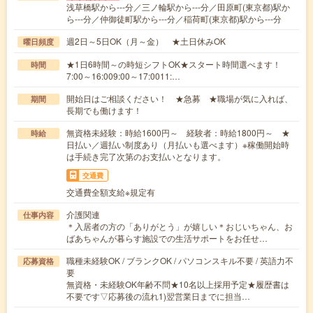
浅草橋駅から---分／三ノ輪駅から---分／田原町(東京都)駅か
ら---分／仲御徒町駅から---分／稲荷町(東京都)駅から---分
週2日～5日OK（月～金） ★土日休みOK
曜日頻度
★1日6時間～の時短シフトOK★スタート時間選べます！
時間
7:00～16:009:00～17:0011:…
開始日はご相談ください！ ★急募 ★職場が気に入れば、
期間
長期でも働けます！
無資格未経験：時給1600円～ 経験者：時給1800円～ ★
時給
日払い／週払い制度あり（月払いも選べます）※稼働開始時
は手続き完了次第のお支払いとなります。
交通費
交通費全額支給※規定有
介護関連
仕事内容
＊入居者の方の「ありがとう」が嬉しい＊おじいちゃん、お
ばあちゃんが暮らす施設での生活サポートをお任せ…
職種未経験OK / ブランクOK / パソコンスキル不要 / 英語力不
応募資格
要
無資格・未経験OK年齢不問★10名以上採用予定★履歴書は
不要です▽応募後の流れ1)翌営業日までに担当…