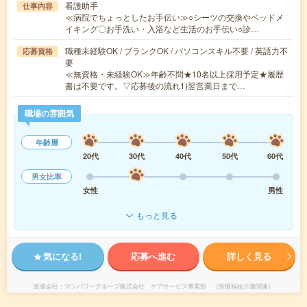
看護助手
仕事内容
≪病院でちょっとしたお手伝い≫○シーツの交換やベッドメ
イキング〇お手洗い・入浴など生活のお手伝い○診…
職種未経験OK / ブランクOK / パソコンスキル不要 / 英語力不
応募資格
要
≪無資格・未経験OK≫年齢不問★10名以上採用予定★履歴
書は不要です。▽応募後の流れ1)翌営業日まで…
職場の雰囲気
年齢層
20代
30代
40代
50代
60代
男女比率
女性
男性
もっと見る
気になる!
応募へ進む
詳しく見る
派遣会社
マンパワーグループ株式会社 ケアサービス事業部 （医療福祉介護関連）