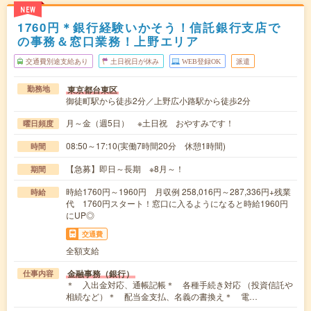
NEW
1760円＊銀行経験いかそう！信託銀行支店で
の事務＆窓口業務！上野エリア
交通費別途支給あり
土日祝日が休み
WEB登録OK
派遣
東京都台東区
勤務地
御徒町駅から徒歩2分／上野広小路駅から徒歩2分
月～金（週5日） ※土日祝 おやすみです！
曜日頻度
08:50～17:10(実働7時間20分 休憩1時間)
時間
【急募】即日～長期 ※8月～！
期間
時給1760円～1960円 月収例 258,016円～287,336円+残業
時給
代 1760円スタート！窓口に入るようになると時給1960円
にUP◎
交通費
全額支給
金融事務（銀行）
仕事内容
＊ 入出金対応、通帳記帳＊ 各種手続き対応 （投資信託や
相続など）＊ 配当金支払、名義の書換え＊ 電…