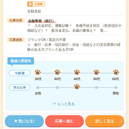
交通費
全額支給
金融事務（銀行）
仕事内容
＊ 入出金対応、通帳記帳＊ 各種手続き対応 （投資信託や
相続など）＊ 配当金支払、名義の書換え＊ 電…
ブランクOK / 英語力不要
応募資格
☆ 銀行・証券・信託銀行・信金・信組などの支店業務の経
験がある方ブランクある方OK
職場の雰囲気
年齢層
20代
30代
40代
50代
60代
男女比率
女性
男性
もっと見る
気になる!
応募へ進む
詳しく見る