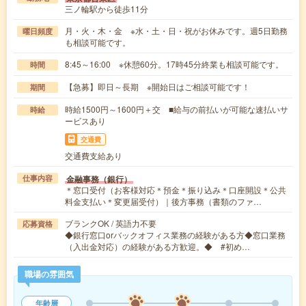
三ノ輪駅から徒歩11分
月・火・木・金 ※水・土・日・祝がお休みです。週5日勤務
曜日頻度
も相談可能です。
8:45～16:00 ※休憩60分。17時45分終業も相談可能です。
時間
【急募】即日～長期 ※開始日はご相談可能です！
期間
時給1500円～1600円＋交 ■給与の前払いが可能な速払いサ
時給
ービスあり
交通費
交通費支給あり
金融事務（銀行）
仕事内容
＊窓口受付（お客様対応＊預金＊振り込み＊口座開設＊公共
料金支払い＊変更届受付）｜後方事務（書類のファ…
ブランクOK / 英語力不要
応募資格
◆銀行窓口orバックオフィス業務の経験がある方◆窓口業務
（入出金対応）の経験がある方歓迎。◆ #初め…
職場の雰囲気
年齢層