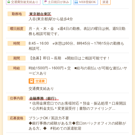
交通費別途支給あり
土日祝日が休み
WEB登録OK
派遣
東京都台東区
勤務地
入谷(東京都)駅から徒歩4分
月・火・木・金 ※週4日の勤務。表記の曜日は例。週5日勤
曜日頻度
務も相談可能です。
8:45～16:00 ※休憩は60分。8時45分～17時15分の勤務も
時間
相談可。
【急募】即日～長期 ※開始日はご相談可能です！
期間
時給1500円～1600円＋交 ■給与の前払いが可能な速払いサ
時給
ービスあり
交通費
交通費支給あり
金融事務（銀行）
仕事内容
＊信用金庫窓口でのお客様対応＊預金・振込処理＊口座開設
＊公共料金支払＊変更届受付｜書類のファイリング…
ブランクOK / 英語力不要
応募資格
◆銀行事務の経験がある方◆窓口orバックオフィスの経験が
ある方。◆ #初めての派遣歓迎