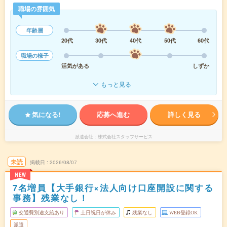
職場の雰囲気
年齢層
20代
30代
40代
50代
60代
職場の様子
活気がある
しずか
もっと見る
気になる!
応募へ進む
詳しく見る
派遣会社
株式会社スタッフサービス
未読
掲載日
2026/08/07
NEW
7名増員【大手銀行×法人向け口座開設に関する
事務】残業なし！
交通費別途支給あり
土日祝日が休み
残業なし
WEB登録OK
派遣