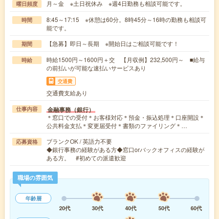
月～金 ※土日祝休み ※週4日勤務も相談可能です。
曜日頻度
8:45～17:15 ※休憩は60分。8時45分～16時の勤務も相談可
時間
能です。
【急募】即日～長期 ※開始日はご相談可能です！
期間
時給1500円～1600円＋交 【月収例】232,500円～ ■給与
時給
の前払いが可能な速払いサービスあり
交通費
交通費支給あり
金融事務（銀行）
仕事内容
＊窓口での受付＊お客様対応＊預金・振込処理＊口座開設＊
公共料金支払＊変更届受付＊書類のファイリング＊…
ブランクOK / 英語力不要
応募資格
◆銀行事務の経験がある方◆窓口orバックオフィスの経験が
ある方。 #初めての派遣歓迎
職場の雰囲気
年齢層
20代
30代
40代
50代
60代