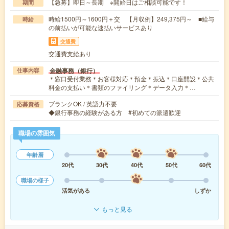
【急募】即日～長期 ※開始日はご相談可能です！
期間
時給1500円～1600円＋交 【月収例】249,375円～ ■給与
時給
の前払いが可能な速払いサービスあり
交通費
交通費支給あり
金融事務（銀行）
仕事内容
＊窓口受付業務＊お客様対応＊預金＊振込＊口座開設＊公共
料金の支払い＊書類のファイリング＊データ入力＊…
ブランクOK / 英語力不要
応募資格
◆銀行事務の経験がある方 #初めての派遣歓迎
職場の雰囲気
年齢層
20代
30代
40代
50代
60代
職場の様子
活気がある
しずか
もっと見る