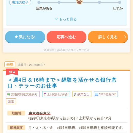
職場の様子
活気がある
しずか
もっと見る
気になる!
応募へ進む
詳しく見る
派遣会社
株式会社スタッフサービス
未読
掲載日
2026/08/07
NEW
＜週4日＆16時まで＞経験を活かせる銀行窓
口・テラーのお仕事
交通費別途支給あり
土日祝日が休み
残業なし
WEB登録OK
派遣
東京都台東区
勤務地
稲荷町(東京都)駅から徒歩8分／上野駅から徒歩12分
月・火・木・金 ※週4日勤務。※週5日勤務も相談可能です。
曜日頻度