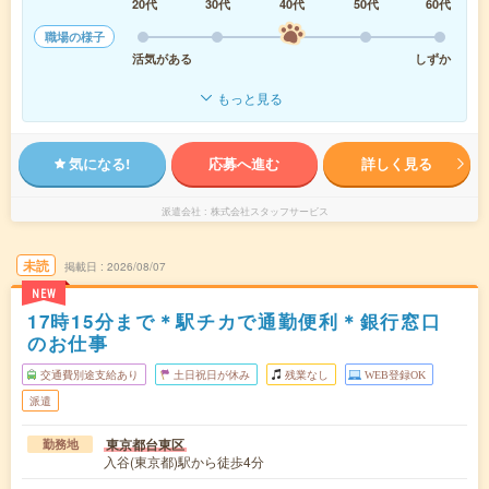
20代
30代
40代
50代
60代
職場の様子
活気がある
しずか
もっと見る
気になる!
応募へ進む
詳しく見る
派遣会社
株式会社スタッフサービス
未読
掲載日
2026/08/07
NEW
17時15分まで＊駅チカで通勤便利＊銀行窓口
のお仕事
交通費別途支給あり
土日祝日が休み
残業なし
WEB登録OK
派遣
東京都台東区
勤務地
入谷(東京都)駅から徒歩4分