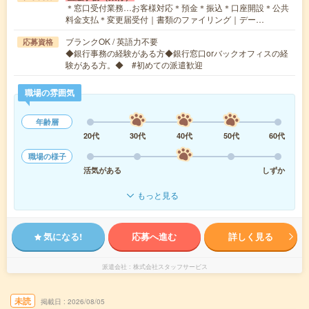
＊窓口受付業務…お客様対応＊預金＊振込＊口座開設＊公共
料金支払＊変更届受付｜書類のファイリング｜デー…
ブランクOK / 英語力不要
応募資格
◆銀行事務の経験がある方◆銀行窓口orバックオフィスの経
験がある方。◆ #初めての派遣歓迎
職場の雰囲気
年齢層
20代
30代
40代
50代
60代
職場の様子
活気がある
しずか
もっと見る
気になる!
応募へ進む
詳しく見る
派遣会社
株式会社スタッフサービス
未読
掲載日
2026/08/05