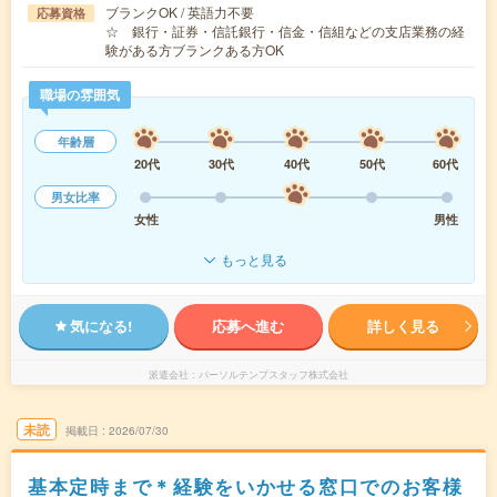
ブランクOK / 英語力不要
応募資格
☆ 銀行・証券・信託銀行・信金・信組などの支店業務の経
験がある方ブランクある方OK
職場の雰囲気
年齢層
20代
30代
40代
50代
60代
男女比率
女性
男性
もっと見る
気になる!
応募へ進む
詳しく見る
派遣会社
パーソルテンプスタッフ株式会社
未読
掲載日
2026/07/30
基本定時まで＊経験をいかせる窓口でのお客様