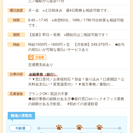
三ノ輪駅から徒歩11分
月～金 ※土日祝休み 週4日勤務も相談可能です。
曜日頻度
8:45～17:45 ※休憩60分。16時／17時15分終業も相談可能
時間
です。
【急募】即日～長期 ※開始日はご相談可能です！
期間
時給1500円～1600円＋交 【月収例】249,375円～ ■給与
時給
の前払いが可能な速払いサービスあり
交通費
交通費支給あり
金融事務（銀行）
仕事内容
＊▼窓口受付／お客様対応＊預金＊振り込み＊口座開設＊公
共料金支払い＊変更届受付）＊▼後方事務／書類の…
ブランクOK / 英語力不要
応募資格
◆銀行事務の経験がある方◆銀行窓口orバックオフィス業務
の経験がある方歓迎。 #初めての派遣歓迎
職場の雰囲気
年齢層