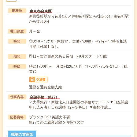
東京都台東区
勤務地
新御徒町駅から徒歩2分／仲御徒町駅から徒歩5分／御徒町駅
から徒歩6分
月～金
曜日頻度
◎8:40～17:10（休憩1h、実働7h30m）⇒9時～17時も相談
時間
可能【残業】なし
即日～契約更新のある長期 ※9月スタート可能
期間
時給1700円～ 月収例:26.7万円（1700円×7.5h×21日）+残
時給
業代
交通費
通勤交通費全額支給
金融事務（銀行）
仕事内容
＜大手銀行！新規法人口座開設の事務サポート＞▼口座開設
申し込み者と日程調整（2～3件/日）▼書類作成…
ブランクOK / 英語力不要
応募資格
銀行でのご就業経験をお持ちの方
職場の雰囲気