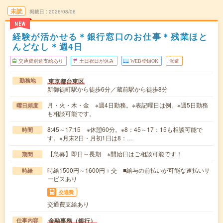
未読
掲載日
2026/08/06
NEW
経験が活かせる＊銀行窓口のお仕事＊残業ほと
んどなし＊週4日
交通費別途支給あり
土日祝日が休み
WEB登録OK
派遣
東京都台東区
勤務地
新御徒町駅から徒歩6分／蔵前駅から徒歩8分
月・火・木・金 ※週4日勤務。※表記曜日は例。※週5日勤務
曜日頻度
も相談可能です。
8:45～17:15 ※休憩60分。※8：45～17：15も相談可能で
時間
す。※月末2日・月初1日は8：…
【急募】即日～長期 ※開始日はご相談可能です！
期間
時給1500円～1600円＋交 ■給与の前払いが可能な速払いサ
時給
ービスあり
交通費
交通費支給あり
金融事務（銀行）
仕事内容