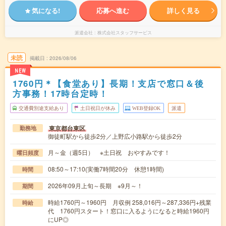
気になる!
応募へ進む
詳しく見る
派遣会社
株式会社スタッフサービス
未読
掲載日
2026/08/06
NEW
1760円＊【食堂あり】長期！支店で窓口＆後
方事務！17時台定時！
交通費別途支給あり
土日祝日が休み
WEB登録OK
派遣
東京都台東区
勤務地
御徒町駅から徒歩2分／上野広小路駅から徒歩2分
月～金（週5日） ※土日祝 おやすみです！
曜日頻度
08:50～17:10(実働7時間20分 休憩1時間)
時間
2026年09月上旬～長期 ※9月～！
期間
時給1760円～1960円 月収例 258,016円～287,336円+残業
時給
代 1760円スタート！窓口に入るようになると時給1960円
にUP◎