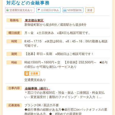
対応などの金融事務
交通費別途支給あり
土日祝日が休み
WEB登録OK
派遣
東京都台東区
勤務地
新御徒町駅から徒歩6分／蔵前駅から徒歩8分
月～金 ※土日祝休み ※週4日も相談可能です。
曜日頻度
8:45～17:15 ※休憩は60分。※8：45～16：00の勤務も相談
時間
可能です。
【急募】即日～長期 ※開始日はご相談可能です！
期間
時給1500円～1600円＋交 【月収例】232,500円～ ■給与
時給
の前払いが可能な速払いサービスあり
交通費
交通費支給あり
金融事務（銀行）
仕事内容
＊窓口でのお客様対応・預金・振込・口座開設・料金支払
い・変更届受付｜書類のファイリング・データ入力（…
ブランクOK / 英語力不要
応募資格
◆銀行事務の経験がある方◆銀行窓口orバックオフィスの業
務経験がある方。◆ #初めての派遣歓迎