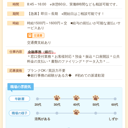
8:45～16:00 ※休憩60分。実働8時間なども相談可能です。
時間
【急募】即日～長期 ※開始日はご相談可能です！
期間
時給1500円～1600円＋交 ■給与の前払いが可能な速払いサ
時給
ービスあり
交通費
交通費支給あり
金融事務（銀行）
仕事内容
＊窓口受付業務＊お客様対応＊預金＊振込＊口座開設＊公共
料金の支払い＊書類のファイリング＊データ入力＊…
ブランクOK / 英語力不要
応募資格
◆銀行事務の経験がある方◆ #初めての派遣歓迎
職場の雰囲気
年齢層
20代
30代
40代
50代
60代
職場の様子
活気がある
しずか