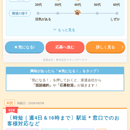
20代
30代
40代
50代
60代
職場の様子
活気がある
しずか
もっと見る
気になる!
応募へ進む
詳しく見る
派遣会社
株式会社スタッフサービス
興味があったら「★気になる！」をタップ！
「気になる！」を押しておくと、派遣会社から
「面談確約」
や
「応募歓迎」
が届きます！
未読
掲載日
2026/08/08
NEW
〔時短｜週4日＆16時まで〕駅近＊窓口でのお
客様対応など