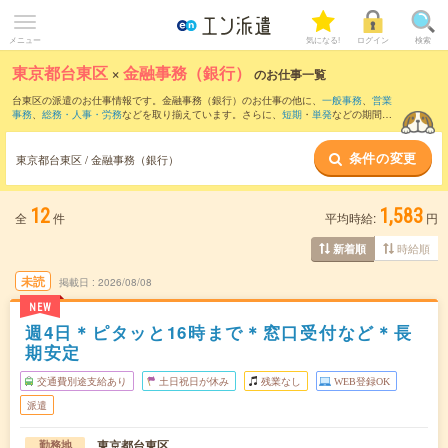
メニュー
気になる!
ログイン
検索
東京都台東区
×
金融事務（銀行）
のお仕事一覧
台東区の派遣のお仕事情報です。金融事務（銀行）のお仕事の他に、
一般事務
、
営業
事務
、
総務・人事・労務
などを取り揃えています。さらに、
短期
・
単発
などの期間
や、
職種未経験OK
などのこだわり条件で絞り込んでいただけます。職種辞典：
金融事
務のお仕事とは？とは？
条件の変更
東京都台東区 / 金融事務（銀行）
12
1,583
全
件
平均時給:
円
時給順
新着順
未読
掲載日
2026/08/08
NEW
週4日＊ピタッと16時まで＊窓口受付など＊長
期安定
交通費別途支給あり
土日祝日が休み
残業なし
WEB登録OK
派遣
東京都台東区
勤務地