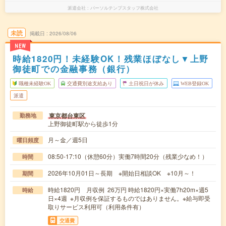
派遣会社
パーソルテンプスタッフ株式会社
未読
掲載日
2026/08/06
NEW
時給1820円！未経験OK！残業ほぼなし▼上野
御徒町での金融事務（銀行）
職種未経験OK
交通費別途支給あり
土日祝日が休み
WEB登録OK
派遣
東京都台東区
勤務地
上野御徒町駅から徒歩1分
月～金／週5日
曜日頻度
08:50-17:10（休憩60分）実働7時間20分（残業少なめ！）
時間
2026年10月01日～長期 ※開始日相談OK ※10月～！
期間
時給1820円 月収例 26万円 時給1820円×実働7h20m×週5
時給
日×4週 ※月収例を保証するものではありません。※給与即受
取りサービス利用可（利用条件有）
交通費