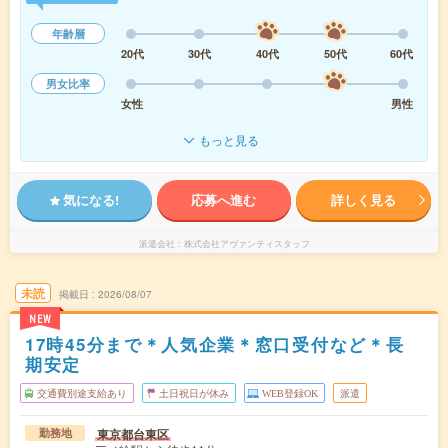
年齢層
20代
30代
40代
50代
60代
男女比率
女性
男性
もっと見る
気になる!
応募へ進む
詳しく見る
派遣会社
株式会社アヴァンティスタッフ
未読
掲載日
2026/08/07
NEW
17時45分まで＊人気企業＊窓口受付など＊長
期安定
交通費別途支給あり
土日祝日が休み
WEB登録OK
派遣
東京都台東区
勤務地