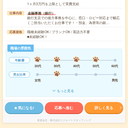
1ヶ月3万円を上限として実費支給
金融事務（銀行）
仕事内容
銀行支店での後方事務を中心に、窓口・ロビー対応まで幅広
くご担当いただくお仕事です！・預金、為替等の銀…
職種未経験OK / ブランクOK / 英語力不要
応募資格
■未経験OK！
職場の雰囲気
年齢層
20代
30代
40代
50代
60代
男女比率
女性
男性
もっと見る
気になる!
応募へ進む
詳しく見る
派遣会社
株式会社リクルートスタッフィング