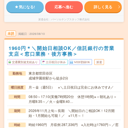
気になる!
応募へ進む
詳しく見る
派遣会社
パーソルテンプスタッフ株式会社
未読
掲載日
2026/08/10
1960円＊＼開始日相談OK／信託銀行の営業
支店＜窓口業務・後方事務＞
交通費別途支給あり
土日祝日が休み
WEB登録OK
派遣
東京都世田谷区
勤務地
成城学園前駅から徒歩2分
月～金（週5日） ※＼土日祝日は完全にお休みです♪／
曜日頻度
08:50～17:10(実働7時間20分 休憩1時間)※＜朝礼あり＞
時間
月曜8:35～／火～金曜8:40…
2026年11月上旬～長期 ＼開始日のご相談OK！12月開
期間
始・1月開始も可能！／ ※11月～！
時給1960円 月収例 287,336円 ※入社時は1760円～／窓
時給