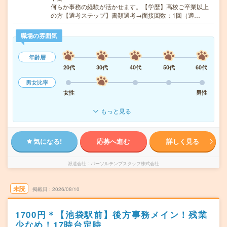
何らか事務の経験が活かせます。【学歴】高校ご卒業以上
の方【選考ステップ】書類選考→面接回数：1回（適…
職場の雰囲気
年齢層
20代
30代
40代
50代
60代
男女比率
女性
男性
もっと見る
気になる!
応募へ進む
詳しく見る
派遣会社
パーソルテンプスタッフ株式会社
未読
掲載日
2026/08/10
1700円＊【池袋駅前】後方事務メイン！残業
少なめ！17時台定時