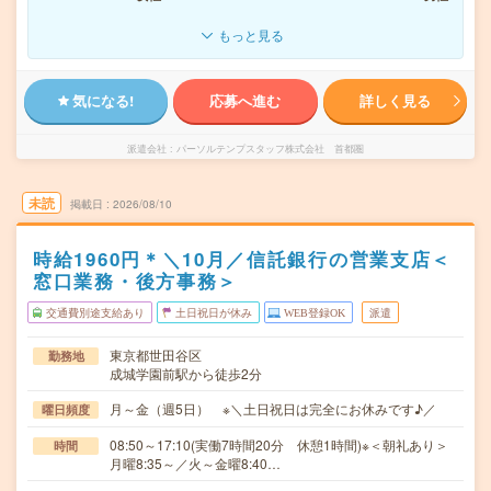
もっと見る
気になる!
応募へ進む
詳しく見る
派遣会社
パーソルテンプスタッフ株式会社 首都圏
未読
掲載日
2026/08/10
時給1960円＊＼10月／信託銀行の営業支店＜
窓口業務・後方事務＞
交通費別途支給あり
土日祝日が休み
WEB登録OK
派遣
東京都世田谷区
勤務地
成城学園前駅から徒歩2分
月～金（週5日） ※＼土日祝日は完全にお休みです♪／
曜日頻度
08:50～17:10(実働7時間20分 休憩1時間)※＜朝礼あり＞
時間
月曜8:35～／火～金曜8:40…