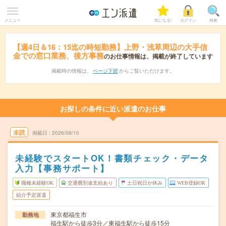
メニュー
気になる!
ログイン
検索
【週4日＆16：15迄の時短勤務】上野・浅草周辺の大手信
金での窓口業務、後方事務
のお仕事情報は、掲載が終了しています
掲載時の情報は、
ページ下部
からご覧いただけます。
お探しの条件に近い派遣のお仕事
未読
掲載日
2026/08/10
未経験でスタートOK！書類チェック・データ
入力【事務サポート】
職種未経験OK
交通費別途支給あり
土日祝日が休み
WEB登録OK
紹介予定派遣
東京都福生市
勤務地
福生駅から徒歩3分／東福生駅から徒歩15分