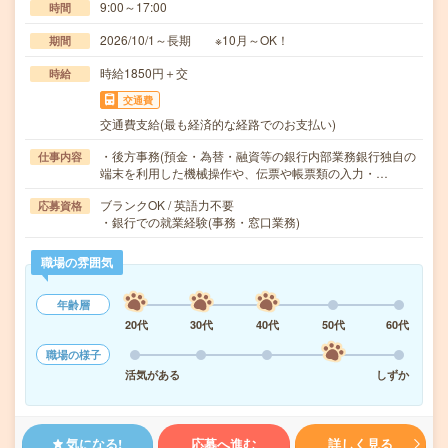
9:00～17:00
時間
2026/10/1～長期 ※10月～OK！
期間
時給1850円＋交
時給
交通費
交通費支給(最も経済的な経路でのお支払い)
・後方事務(預金・為替・融資等の銀行内部業務銀行独自の
仕事内容
端末を利用した機械操作や、伝票や帳票類の入力・…
ブランクOK / 英語力不要
応募資格
・銀行での就業経験(事務・窓口業務)
職場の雰囲気
年齢層
20代
30代
40代
50代
60代
職場の様子
活気がある
しずか
気になる!
応募へ進む
詳しく見る