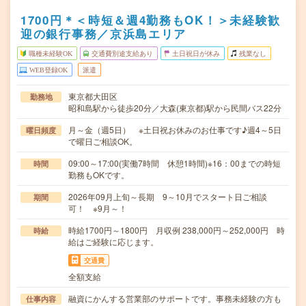
1700円＊＜時短＆週4勤務もOK！＞未経験歓
迎の銀行事務／京浜島エリア
職種未経験OK
交通費別途支給あり
土日祝日が休み
残業なし
WEB登録OK
派遣
東京都大田区
勤務地
昭和島駅から徒歩20分／大森(東京都)駅から民間バス22分
月～金（週5日） ※土日祝お休みのお仕事です♪週4～5日
曜日頻度
で曜日ご相談OK。
09:00～17:00(実働7時間 休憩1時間)※16：00までの時短
時間
勤務もOKです。
2026年09月上旬～長期 9～10月でスタート日ご相談
期間
可！ ※9月～！
時給1700円～1800円 月収例 238,000円～252,000円 時
時給
給はご経験に応じます。
交通費
全額支給
融資にかんする営業部のサポートです。事務未経験の方も
仕事内容