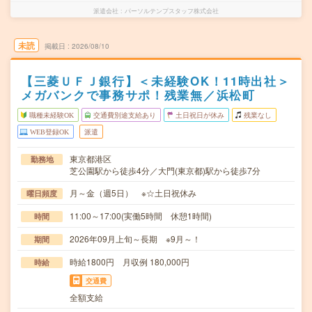
派遣会社
パーソルテンプスタッフ株式会社
未読
掲載日
2026/08/10
【三菱ＵＦＪ銀行】＜未経験OK！11時出社＞
メガバンクで事務サポ！残業無／浜松町
職種未経験OK
交通費別途支給あり
土日祝日が休み
残業なし
WEB登録OK
派遣
東京都港区
勤務地
芝公園駅から徒歩4分／大門(東京都)駅から徒歩7分
月～金（週5日） ※☆土日祝休み
曜日頻度
11:00～17:00(実働5時間 休憩1時間)
時間
2026年09月上旬～長期 ※9月～！
期間
時給1800円 月収例 180,000円
時給
交通費
全額支給