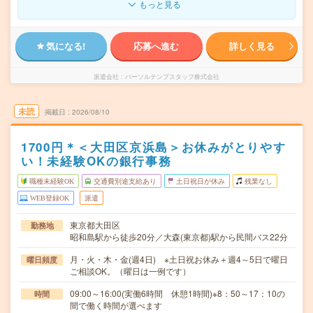
もっと見る
気になる!
応募へ進む
詳しく見る
派遣会社
パーソルテンプスタッフ株式会社
未読
掲載日
2026/08/10
1700円＊＜大田区京浜島＞お休みがとりやす
い！未経験OKの銀行事務
職種未経験OK
交通費別途支給あり
土日祝日が休み
残業なし
WEB登録OK
派遣
東京都大田区
勤務地
昭和島駅から徒歩20分／大森(東京都)駅から民間バス22分
月・火・木・金(週4日) ※土日祝お休み＋週4～5日で曜日
曜日頻度
ご相談OK。（曜日は一例です）
09:00～16:00(実働6時間 休憩1時間)※8：50～17：10の
時間
間で働く時間が選べます