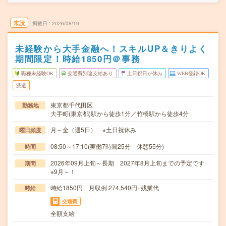
未読
掲載日
2026/08/10
未経験から大手金融へ！スキルUP＆きりよく
期間限定！時給1850円＠事務
職種未経験OK
交通費別途支給あり
土日祝日が休み
WEB登録OK
派遣
東京都千代田区
勤務地
大手町(東京都)駅から徒歩1分／竹橋駅から徒歩4分
月～金（週5日） ※土日祝休み
曜日頻度
08:50～17:10(実働7時間25分 休憩55分)
時間
2026年09月上旬～長期 2027年8月上旬までの予定です
期間
※9月～！
時給1850円 月収例 274,540円+残業代
時給
交通費
全額支給