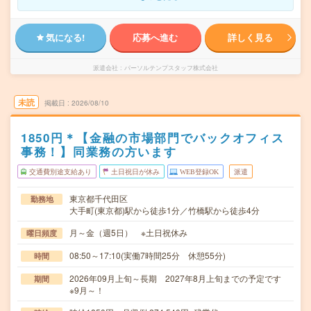
気になる!
応募へ進む
詳しく見る
派遣会社
パーソルテンプスタッフ株式会社
未読
掲載日
2026/08/10
1850円＊【金融の市場部門でバックオフィス
事務！】同業務の方います
交通費別途支給あり
土日祝日が休み
WEB登録OK
派遣
東京都千代田区
勤務地
大手町(東京都)駅から徒歩1分／竹橋駅から徒歩4分
月～金（週5日） ※土日祝休み
曜日頻度
08:50～17:10(実働7時間25分 休憩55分)
時間
2026年09月上旬～長期 2027年8月上旬までの予定です
期間
※9月～！