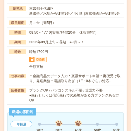
東京都千代田区
勤務地
新御茶ノ水駅から徒歩3分／小川町(東京都)駅から徒歩5分
月～金（週5日）
曜日頻度
08:50～17:10(実働7時間20分 休憩1時間)
時間
2026年09月上旬～長期 ※9月～！
期間
時給1700円
時給
交通費
全額支給
＊金融商品のデータ入力＊稟議サポート申請＊郵便受け取
仕事内容
り、発送業務＊電話取り次ぎ（1日10本ぐらい対応…
ブランクOK / パソコンスキル不要 / 英語力不要
応募資格
●銀行もしくは信託銀行での経験がある方ブランクある方
OK
職場の雰囲気
年齢層
20代
30代
40代
50代
60代