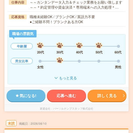
～～カンタンデータ入力＆チェック業務をお願い致します
仕事内容
～～＊約定管理や資金決済＊専用端末への入力処理＊…
職種未経験OK / ブランクOK / 英語力不要
応募資格
●ご経験不問！ブランクある方OK
職場の雰囲気
年齢層
20代
30代
40代
50代
60代
男女比率
女性
男性
もっと見る
気になる!
応募へ進む
詳しく見る
派遣会社
パーソルテンプスタッフ株式会社
未読
掲載日
2026/08/10