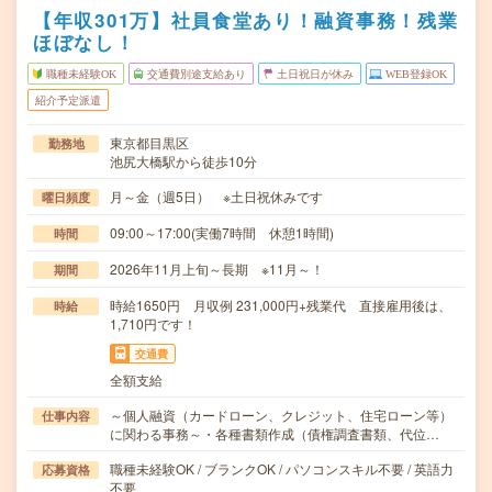
【年収301万】社員食堂あり！融資事務！残業
ほぼなし！
職種未経験OK
交通費別途支給あり
土日祝日が休み
WEB登録OK
紹介予定派遣
東京都目黒区
勤務地
池尻大橋駅から徒歩10分
月～金（週5日） ※土日祝休みです
曜日頻度
09:00～17:00(実働7時間 休憩1時間)
時間
2026年11月上旬～長期 ※11月～！
期間
時給1650円 月収例 231,000円+残業代 直接雇用後は、
時給
1,710円です！
交通費
全額支給
～個人融資（カードローン、クレジット、住宅ローン等）
仕事内容
に関わる事務～・各種書類作成（債権調査書類、代位…
職種未経験OK / ブランクOK / パソコンスキル不要 / 英語力
応募資格
不要