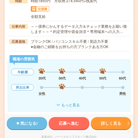
時給1850円 月収例 274,540円+残業代
時給
交通費
全額支給
～～債券にかんするデータ入力＆チェック業務をお願い致
仕事内容
します～～＊約定管理や資金決済＊専用端末への入力…
ブランクOK / パソコンスキル不要 / 英語力不要
応募資格
●金融のご経験をお持ちの方ブランクある方OK
職場の雰囲気
年齢層
20代
30代
40代
50代
60代
男女比率
女性
男性
もっと見る
気になる!
応募へ進む
詳しく見る
派遣会社
パーソルテンプスタッフ株式会社