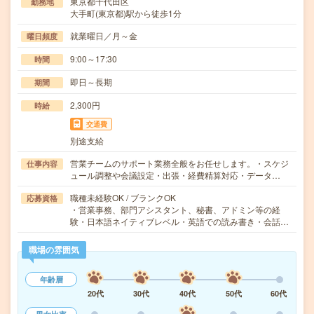
東京都千代田区
勤務地
大手町(東京都)駅から徒歩1分
就業曜日／月～金
曜日頻度
9:00～17:30
時間
即日～長期
期間
2,300円
時給
交通費
別途支給
営業チームのサポート業務全般をお任せします。・スケジ
仕事内容
ュール調整や会議設定・出張・経費精算対応・データ…
職種未経験OK / ブランクOK
応募資格
・営業事務、部門アシスタント、秘書、アドミン等の経
験・日本語ネイティブレベル・英語での読み書き・会話…
職場の雰囲気
年齢層
20代
30代
40代
50代
60代