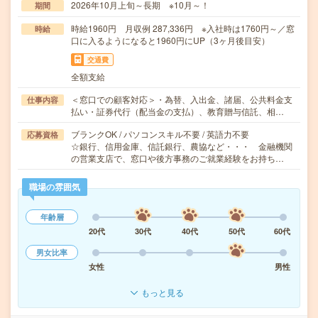
2026年10月上旬～長期 ※10月～！
期間
時給1960円 月収例 287,336円 ※入社時は1760円～／窓
時給
口に入るようになると1960円にUP（3ヶ月後目安）
交通費
全額支給
＜窓口での顧客対応＞・為替、入出金、諸届、公共料金支
仕事内容
払い・証券代行（配当金の支払）、教育贈与信託、相…
ブランクOK / パソコンスキル不要 / 英語力不要
応募資格
☆銀行、信用金庫、信託銀行、農協など・・・ 金融機関
の営業支店で、窓口や後方事務のご就業経験をお持ち…
職場の雰囲気
年齢層
20代
30代
40代
50代
60代
男女比率
女性
男性
もっと見る