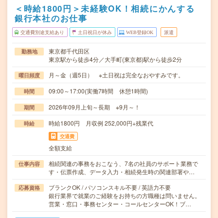
＜時給1800円＞未経験OK！相続にかんする
銀行本社のお仕事
交通費別途支給あり
土日祝日が休み
WEB登録OK
派遣
東京都千代田区
勤務地
東京駅から徒歩4分／大手町(東京都)駅から徒歩2分
月～金（週5日） ※土日祝は完全なおやすみです。
曜日頻度
09:00～17:00(実働7時間 休憩1時間)
時間
2026年09月上旬～長期 ※9月～！
期間
時給1800円 月収例 252,000円+残業代
時給
交通費
全額支給
相続関連の事務をおこなう、7名の社員のサポート業務で
仕事内容
す・伝票作成、データ入力・相続発生時の関連部署や…
ブランクOK / パソコンスキル不要 / 英語力不要
応募資格
銀行業界で就業のご経験をお持ちの方職種は問いません。
営業・窓口・事務センター・コールセンターOK！ブ…