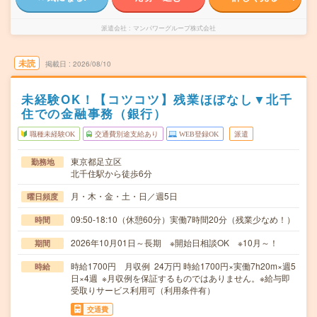
派遣会社
マンパワーグループ株式会社
未読
掲載日
2026/08/10
未経験OK！【コツコツ】残業ほぼなし▼北千
住での金融事務（銀行）
職種未経験OK
交通費別途支給あり
WEB登録OK
派遣
東京都足立区
勤務地
北千住駅から徒歩6分
月・木・金・土・日／週5日
曜日頻度
09:50-18:10（休憩60分）実働7時間20分（残業少なめ！）
時間
2026年10月01日～長期 ※開始日相談OK ※10月～！
期間
時給1700円 月収例 24万円 時給1700円×実働7h20m×週5
時給
日×4週 ※月収例を保証するものではありません。※給与即
受取りサービス利用可（利用条件有）
交通費