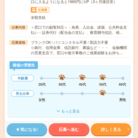
口に入るようになると1960円にUP（3ヶ月後目安）
交通費
全額支給
＜窓口での顧客対応＞・為替、入出金、諸届、公共料金支
仕事内容
払い・証券代行（配当金の支払）、教育贈与信託、相…
ブランクOK / パソコンスキル不要 / 英語力不要
応募資格
☆銀行、信用金庫、信託銀行、農協など・・・ 金融機関
の営業支店で、窓口や後方事務のご就業経験をお持ち…
職場の雰囲気
年齢層
20代
30代
40代
50代
60代
男女比率
女性
男性
もっと見る
気になる!
応募へ進む
詳しく見る