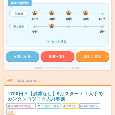
職場の雰囲気
年齢層
20代
30代
40代
50代
60代
男女比率
女性
男性
もっと見る
気になる!
応募へ進む
詳しく見る
派遣会社
パーソルテンプスタッフ株式会社
未読
掲載日
2026/08/10
1700円＊【残業なし】9月スタート！大手で
カンタンコツコツ入力事務
交通費別途支給あり
土日祝日が休み
残業なし
WEB登録OK
派遣