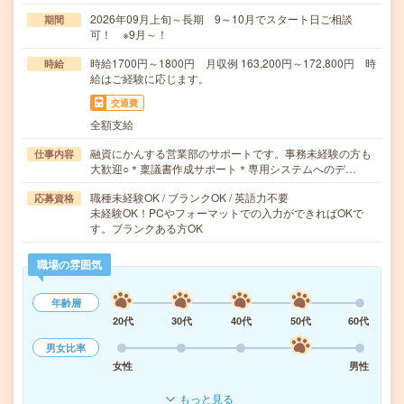
2026年09月上旬～長期 9～10月でスタート日ご相談
期間
可！ ※9月～！
時給1700円～1800円 月収例 163,200円～172,800円 時
時給
給はご経験に応じます。
交通費
全額支給
融資にかんする営業部のサポートです。事務未経験の方も
仕事内容
大歓迎○＊稟議書作成サポート＊専用システムへのデ…
職種未経験OK / ブランクOK / 英語力不要
応募資格
未経験OK！PCやフォーマットでの入力ができればOKで
す。ブランクある方OK
職場の雰囲気
年齢層
20代
30代
40代
50代
60代
男女比率
女性
男性
もっと見る