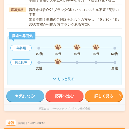
不問！専用システムへのデータ入力）・伝票作成・数…
職種未経験OK / ブランクOK / パソコンスキル不要 / 英語力
応募資格
不要
業界不問！事務のご経験をおもちの方かつ、10：30～18：
30の業務が可能な方ブランクある方OK
職場の雰囲気
年齢層
20代
30代
40代
50代
60代
男女比率
女性
男性
もっと見る
気になる!
応募へ進む
詳しく見る
派遣会社
パーソルテンプスタッフ株式会社
未読
掲載日
2026/08/10