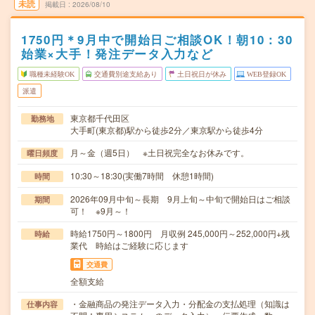
未読
掲載日
2026/08/10
1750円＊9月中で開始日ご相談OK！朝10：30
始業×大手！発注データ入力など
職種未経験OK
交通費別途支給あり
土日祝日が休み
WEB登録OK
派遣
東京都千代田区
勤務地
大手町(東京都)駅から徒歩2分／東京駅から徒歩4分
月～金（週5日） ※土日祝完全なお休みです。
曜日頻度
10:30～18:30(実働7時間 休憩1時間)
時間
2026年09月中旬～長期 9月上旬～中旬で開始日はご相談
期間
可！ ※9月～！
時給1750円～1800円 月収例 245,000円～252,000円+残
時給
業代 時給はご経験に応じます
交通費
全額支給
・金融商品の発注データ入力・分配金の支払処理（知識は
仕事内容