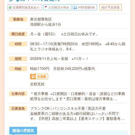
交通費別途支給あり
土日祝日が休み
WEB登録OK
紹介予定派遣
東京都豊島区
勤務地
池袋駅から徒歩1分
月～金（週5日） ※土日祝日お休みです。
曜日頻度
08:50～17:10(実働7時間20分 休憩1時間)※ ※8:45から朝
時間
礼とラジオ体操あり。8:4…
2026年11月上旬～長期 ※11月～！
期間
時給1700円 月収例 249,220円+残業代
時給
交通費
全額支給
＊後方事務 →口座開設・口座解約・送金・諸届などの事務
仕事内容
処理をお任せします＊窓口業務：最初は後方事務を…
ブランクOK / パソコンスキル不要 / 英語力不要
応募資格
金融業界のご経験がある方※銀行経験はいっさい不問で
す。【学歴】高校ご卒業以上【選考ステップ】書類選考…
職場の雰囲気