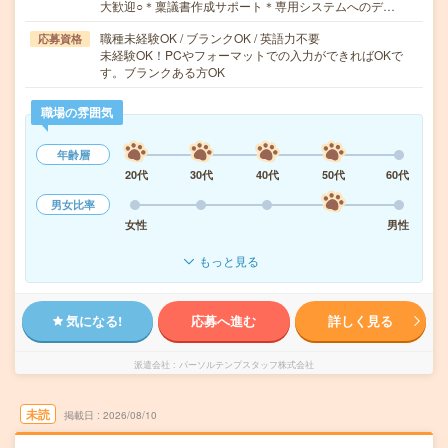
大歓迎○＊稟議書作成サポート＊専用システムへのデ…
職種未経験OK / ブランクOK / 英語力不要
応募資格
未経験OK！PCやフォーマットでの入力ができればOKで
す。ブランクある方OK
職場の雰囲気
年齢層
20代
30代
40代
50代
60代
男女比率
女性
男性
もっと見る
気になる!
応募へ進む
詳しく見る
派遣会社
パーソルテンプスタッフ株式会社
未読
掲載日
2026/08/10