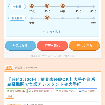
年齢層
20代
30代
40代
50代
60代
男女比率
女性
男性
もっと見る
気になる!
応募へ進む
詳しく見る
派遣会社
パーソルテンプスタッフ株式会社
未読
掲載日
2026/08/10
【時給2,300円！業界未経験OK】大手外資系
金融機関で営業アシスタント＠大手町
職種未経験OK
交通費別途支給あり
土日祝日が休み
WEB登録OK
派遣