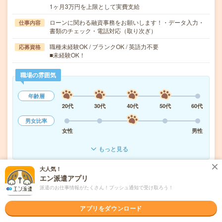
1ヶ月3万円を上限として実費支給
ローンに関わる融資事務をお願いします！・データ入力・
仕事内容
書類のチェック・電話対応（取り次ぎ）
職種未経験OK / ブランクOK / 英語力不要
応募資格
■未経験OK！
職場の雰囲気
年齢層
20代
30代
40代
50代
60代
男女比率
女性
男性
もっと見る
大人気！
エン派遣アプリ
気になる!
応募へ進む
詳しく見る
派遣のお仕事情報がたくさん！プッシュ通知で受け取ろう！
派遣会社
株式会社リクルートスタッフィング
アプリをダウンロード