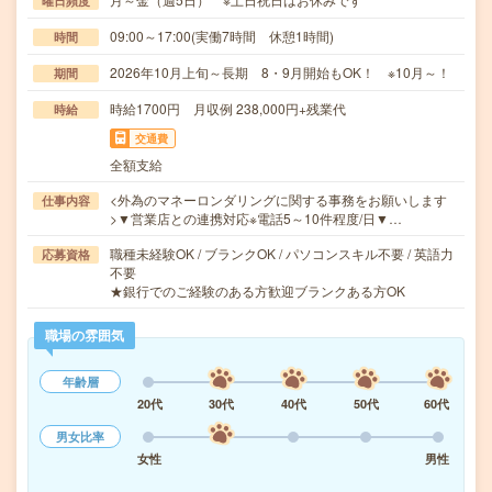
曜日頻度
09:00～17:00(実働7時間 休憩1時間)
時間
2026年10月上旬～長期 8・9月開始もOK！ ※10月～！
期間
時給1700円 月収例 238,000円+残業代
時給
交通費
全額支給
<外為のマネーロンダリングに関する事務をお願いします
仕事内容
>▼営業店との連携対応※電話5～10件程度/日▼…
職種未経験OK / ブランクOK / パソコンスキル不要 / 英語力
応募資格
不要
★銀行でのご経験のある方歓迎ブランクある方OK
職場の雰囲気
年齢層
20代
30代
40代
50代
60代
男女比率
女性
男性