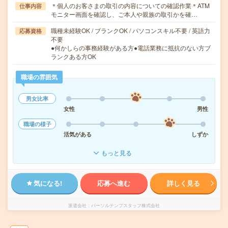
＊個人のお客さまの取引の内容についての確認作業＊ATM
仕事内容
モニター画面を確認し、ご本人や親族の取引かを確…
職種未経験OK / ブランクOK / パソコンスキル不要 / 英語力
応募資格
不要
●何かしらの事務経験がある方●電話業務に抵抗のない方ブ
ランクある方OK
職場の雰囲気
男女比率
女性
男性
職場の様子
活気がある
しずか
もっと見る
気になる!
応募へ進む
詳しく見る
派遣会社
パーソルテンプスタッフ株式会社