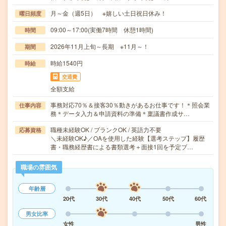
月～金（週5日） ※嬉しい土日祝日休み！
曜日頻度
09:00～17:00(実働7時間 休憩1時間)
時間
2026年11月上旬～長期 ※11月～！
期間
時給1540円
時給
交通費
全額支給
事務対応70％＆接客30％動きがあるお仕事です！＊照会業
仕事内容
務＊データ入力＆申請資料の準備＊稟議書作成サ…
職種未経験OK / ブランクOK / 英語力不要
応募資格
＼未経験OK♪／OAを使用した経験【選考ステップ】履歴
書・職務経歴書による書類選考＋面接1回を予定ブ…
職場の雰囲気
年齢層
20代
30代
40代
50代
60代
男女比率
女性
男性