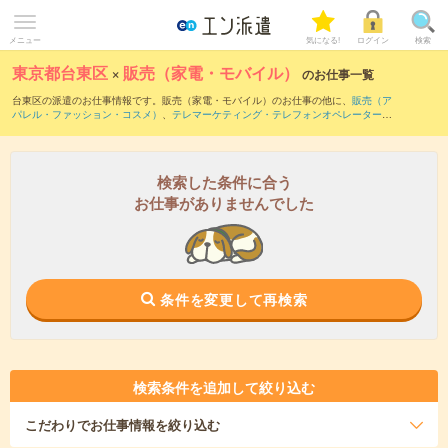
メニュー
気になる!
ログイン
検索
東京都台東区
×
販売（家電・モバイル）
のお仕事一覧
台東区の派遣のお仕事情報です。販売（家電・モバイル）のお仕事の他に、
販売（ア
パレル・ファッション・コスメ）
、
テレマーケティング・テレフォンオペレーター・
コールセンター
、
窓口・ショールーム・カウンター受付
などを取り揃えています。さ
らに、
短期
・
単発
などの期間や、
職種未経験OK
などのこだわり条件で絞り込んでいた
だけます。職種辞典：
販売（家電・モバイル）のお仕事とは？とは？
検索した条件に合う
お仕事がありませんでした
条件を変更して再検索
検索条件を追加して絞り込む
こだわり
でお仕事情報を絞り込む