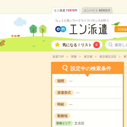
エン派遣
71573
件
エンバイト
82531
件
ちょうど良いワークライフバランスが叶う
関東版
気になる！リスト
0
保存し
派遣TOP
関東
東京都
東京都文京区
東
設定中の検索条件
期間
---
派遣形式
---
時給
---
勤務地
文京区
勤務エリア