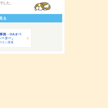
でした。
見る
A事務・OAオペ
レーター」
のエン派遣