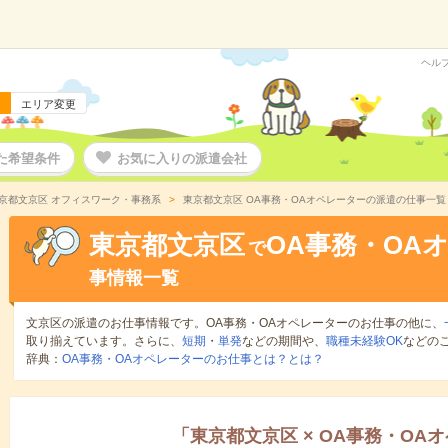
ヘル
エリア変更
た希望条件
お気に入りの派遣会社
京都文京区 オフィスワーク・事務系
東京都文京区 OA事務・OAオペレーターの派遣の仕事一覧
東京都文京区
OA事務・OA
で
事情報一覧
文京区の派遣のお仕事情報です。OA事務・OAオペレーターのお仕事の他に、
取り揃えています。さらに、
短期
・
単発
などの期間や、
職種未経験OK
などの
辞典：
OA事務・OAオペレーターのお仕事とは？とは？
「
東京都文京区
×
OA事務・OA