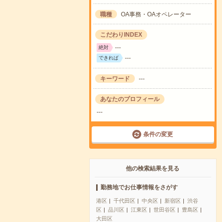
職種
OA事務・OAオペレーター
こだわりINDEX
---
絶対
---
できれば
キーワード
---
あなたのプロフィール
---
条件の変更
他の検索結果を見る
勤務地でお仕事情報をさがす
港区
千代田区
中央区
新宿区
渋谷
区
品川区
江東区
世田谷区
豊島区
大田区