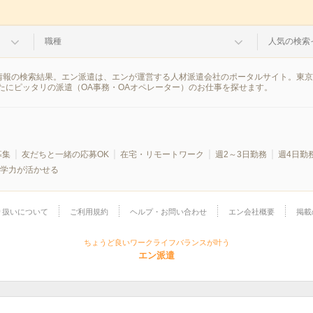
職種
人気の検索
派遣情報の検索結果。エン派遣は、エンが運営する人材派遣会社のポータルサイト。東
たにピッタリの派遣（OA事務・OAオペレーター）のお仕事を探せます。
募集
友だちと一緒の応募OK
在宅・リモートワーク
週2～3日勤務
週4日勤
学力が活かせる
り扱いについて
ご利用規約
ヘルプ・お問い合わせ
エン会社概要
掲載
ちょうど良いワークライフバランスが叶う
エン派遣