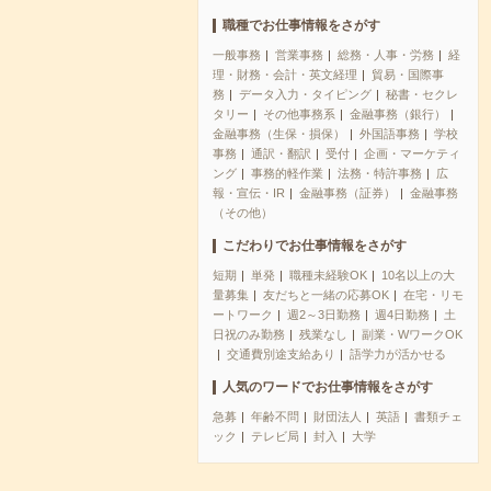
職種でお仕事情報をさがす
一般事務
営業事務
総務・人事・労務
経
理・財務・会計・英文経理
貿易・国際事
務
データ入力・タイピング
秘書・セクレ
タリー
その他事務系
金融事務（銀行）
金融事務（生保・損保）
外国語事務
学校
事務
通訳・翻訳
受付
企画・マーケティ
ング
事務的軽作業
法務・特許事務
広
報・宣伝・IR
金融事務（証券）
金融事務
（その他）
こだわりでお仕事情報をさがす
短期
単発
職種未経験OK
10名以上の大
量募集
友だちと一緒の応募OK
在宅・リモ
ートワーク
週2～3日勤務
週4日勤務
土
日祝のみ勤務
残業なし
副業・WワークOK
交通費別途支給あり
語学力が活かせる
人気のワードでお仕事情報をさがす
急募
年齢不問
財団法人
英語
書類チェ
ック
テレビ局
封入
大学