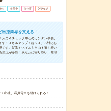
◆
祝休
残業少
官公庁
交費支給
ど医療業界を支える！
＊入力＆チェック中心のカンタン事務、
ます！スキルアップ！新システム対応あ
境です。髪型やネイルも自由！落ち着い
る環境が多数！あなたに寄り添い、無理
り9:30出社、満員電車も避けられる！