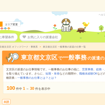
ヘル
エリア変更
た希望条件
お気に入りの派遣会社
京都文京区 オフィスワーク・事務系
東京都文京区 一般事務の派遣の仕事一覧
東京都文京区
一般事務
で
の派遣の
文京区の派遣のお仕事情報です。一般事務のお仕事の他に、
営業事務
、
総務・
を取り揃えています。さらに、
短期
・
単発
などの期間や、
職種未経験OK
など
種辞典：
一般事務のお仕事とは？とは？
100
1
30
件中
～
件を表示中
未読