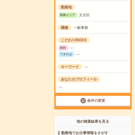
勤務地
文京区
勤務エリア
職種
一般事務
こだわりINDEX
---
絶対
---
できれば
キーワード
---
あなたのプロフィール
---
条件の変更
他の検索結果を見る
勤務地でお仕事情報をさがす