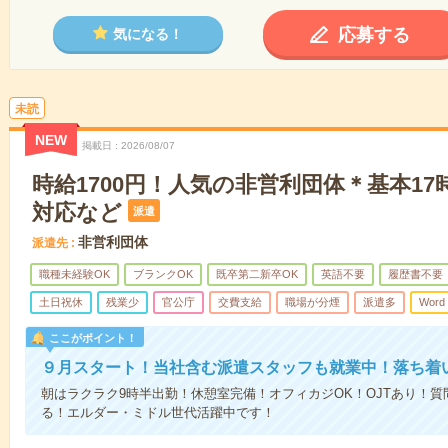
応募する
気になる！
未読
NEW
掲載日
2026/08/07
時給1700円！人気の非営利団体＊基本1
対応など
派遣
非営利団体
派遣先
職種未経験OK
ブランクOK
既卒第二新卒OK
英語不要
履歴書不要
土日祝休
残業少
官公庁
交費支給
職場が分煙
派遣多
Word
ここがポイント！
９月スタート！当社含む派遣スタッフも就業中！落ち着
朝はラクラク9時半出勤！休憩室完備！オフィカジOK！OJTあり！
る！エルダー・ミドル世代活躍中です！