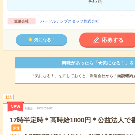
テキパキ
パーソルテンプスタッフ株式会社
派遣会社
応募する
気になる！
興味があったら「★気になる！」を
「気になる！」を押しておくと、派遣会社から
「面談確約
未読
NEW
掲載日
2026/08/07
17時半定時＊高時給1800円＊公益法人
派遣