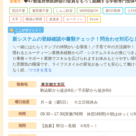
◆47都道府県医師会の会員をもって組織する学術専門団体
派遣先
英語不要
履歴書不要
しゅふ歓迎
WEB登録OK
週5日勤務
土日
大手
職場が禁煙
派遣多
ルーティン
Excel
ここがポイント！
新システムの登録確認や書類チェック！問合わせ対応な
＼一緒にはたらくテンプの仲間がいる環境！／子育て中の方活躍中！
慣れるとルーティーン業務未経験からIT・システムスキルが身につき
り事務＋サポート業務でスキルを広げられますお休みもとりやすい環
た雰囲気の職場です。ライフスタイルの変化があっても安心して働け
なく続…
つづきを見る
勤務地
東京都文京区
駒込駅から徒歩8分／千石駅から徒歩8分
曜日頻度
月～金（週5日） ※土日祝休み
時間
09:30～17:30(実働7時間 休憩1時間)※朝はゆっく
期間
【急募】即日～長期 ※8月～！