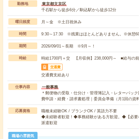
勤務地
東京都文京区
千石駅から徒歩6分／駒込駅から徒歩12分
曜日頻度
月～金 ※土日祝休み
時間
9:30～17:30 ※残業はほとんどありません。※休憩6
期間
2026/09/01～長期 ※9月～！
時給
時給1700円＋交 【月収例】238,000円～ ■給
交通費
交通費支給あり
仕事内容
一般事務
＊郵便物の受取・仕分け・管理簿記入・レターパック
費申請・経費・請求書処理｜委員会準備（月1回の資
応募資格
職種未経験OK / ブランクOK / 英語力不要
◆未経験者歓迎！◆事務経験がある方歓迎。◆【必要なO
派遣歓迎
職場の雰囲気