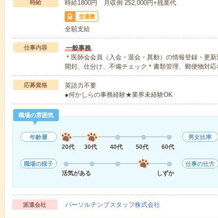
時給
時給1800円 月収例 252,000円+残業代
交通費
全額支給
仕事内容
一般事務
＊医師会会員（入会・退会・異動）の情報登録・更新
開封、仕分け、不備チェック＊書類管理、郵便物対応
応募資格
英語力不要
●何かしらの事務経験★業界未経験OK
職場の雰囲気
年齢層
男女比率
20代
30代
40代
50代
60代
職場の様子
仕事の仕方
活気がある
しずか
パーソルテンプスタッフ株式会社
派遣会社