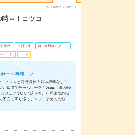
No.TMPE26-0602601
10時～！コツコ
5日勤務
土日祝休
朝10時以降スタート
ーティン
Excel
サポート事務！／
社！ピタッと定時退社＊基本残業なし！
か環境でチームワークもGood！事務経
カジュアルOK＊落ち着いた雰囲気の職
の不安に寄り添うテンプ。初めての転