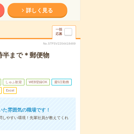
詳しく見る
一括
応募
No.STFSV2204418469
7時半まで＊郵便物
しゅふ歓迎
WEB登録OK
週5日勤務
Excel
いた雰囲気の職場です！
質問しやすい環境！先輩社員が教えてくれ