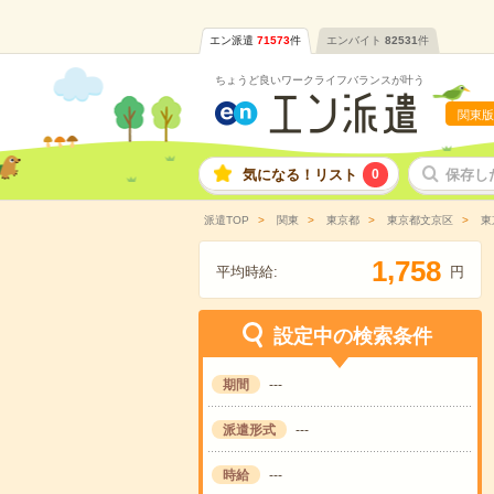
エン派遣
71573
件
エンバイト
82531
件
ちょうど良いワークライフバランスが叶う
関東版
気になる！リスト
0
保存し
派遣TOP
関東
東京都
東京都文京区
東
,
1
7
5
8
平均時給:
円
設定中の検索条件
期間
---
派遣形式
---
時給
---