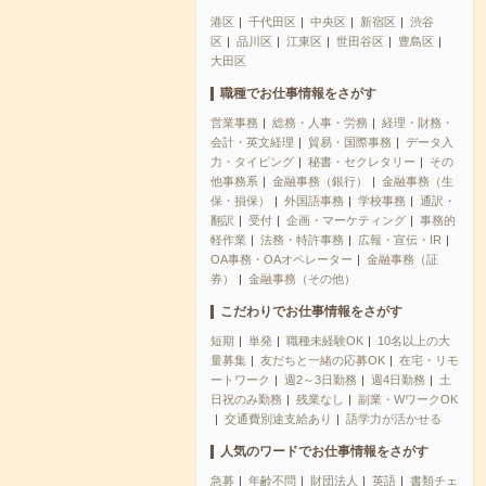
港区
千代田区
中央区
新宿区
渋谷
区
品川区
江東区
世田谷区
豊島区
大田区
職種でお仕事情報をさがす
営業事務
総務・人事・労務
経理・財務・
会計・英文経理
貿易・国際事務
データ入
力・タイピング
秘書・セクレタリー
その
他事務系
金融事務（銀行）
金融事務（生
保・損保）
外国語事務
学校事務
通訳・
翻訳
受付
企画・マーケティング
事務的
軽作業
法務・特許事務
広報・宣伝・IR
OA事務・OAオペレーター
金融事務（証
券）
金融事務（その他）
こだわりでお仕事情報をさがす
短期
単発
職種未経験OK
10名以上の大
量募集
友だちと一緒の応募OK
在宅・リモ
ートワーク
週2～3日勤務
週4日勤務
土
日祝のみ勤務
残業なし
副業・WワークOK
交通費別途支給あり
語学力が活かせる
人気のワードでお仕事情報をさがす
急募
年齢不問
財団法人
英語
書類チェ