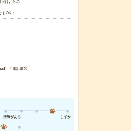
日祝はお休み
までもOK！
el）＊電話取次
！
活気がある
しずか