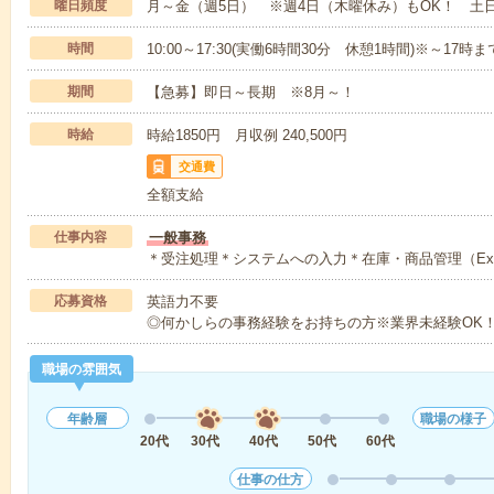
曜日頻度
月～金（週5日） ※週4日（木曜休み）もOK！ 土
時間
10:00～17:30(実働6時間30分 休憩1時間)※～17時
期間
【急募】即日～長期 ※8月～！
時給
時給1850円 月収例 240,500円
交通費
全額支給
仕事内容
一般事務
＊受注処理＊システムへの入力＊在庫・商品管理（Exc
応募資格
英語力不要
◎何かしらの事務経験をお持ちの方※業界未経験OK
職場の雰囲気
年齢層
職場の様子
20代
30代
40代
50代
60代
仕事の仕方