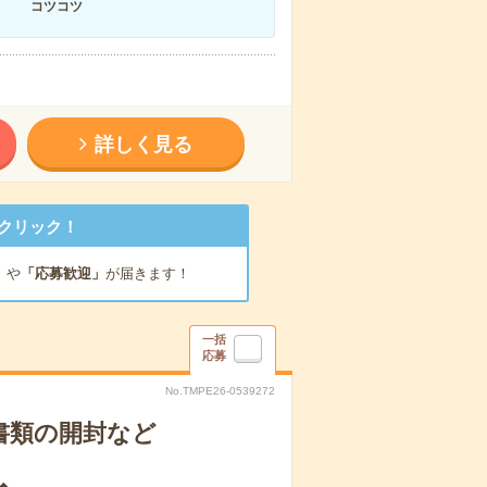
コツコツ
詳しく見る
クリック！
」
や
「応募歓迎」
が届きます！
一括
応募
No.TMPE26-0539272
で書類の開封など