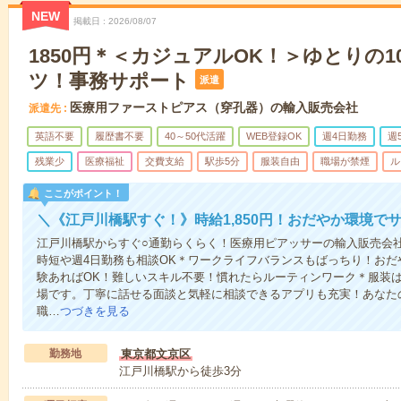
NEW
掲載日
2026/08/07
1850円＊＜カジュアルOK！＞ゆとりの
ツ！事務サポート
派遣
医療用ファーストピアス（穿孔器）の輸入販売会社
派遣先
英語不要
履歴書不要
40～50代活躍
WEB登録OK
週4日勤務
週
残業少
医療福祉
交費支給
駅歩5分
服装自由
職場が禁煙
ル
ここがポイント！
＼《江戸川橋駅すぐ！》時給1,850円！おだやか環境で
江戸川橋駅からすぐ○通勤らくらく！医療用ピアッサーの輸入販売会
時短や週4日勤務も相談OK＊ワークライフバランスもばっちり！おだや
験あればOK！難しいスキル不要！慣れたらルーティンワーク＊服装は
場です。丁寧に話せる面談と気軽に相談できるアプリも充実！あなた
職…
つづきを見る
勤務地
東京都文京区
江戸川橋駅から徒歩3分