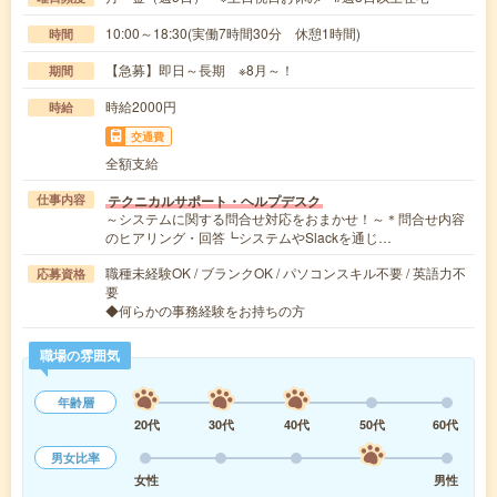
10:00～18:30(実働7時間30分 休憩1時間)
時間
【急募】即日～長期 ※8月～！
期間
時給2000円
時給
交通費
全額支給
テクニカルサポート・ヘルプデスク
仕事内容
～システムに関する問合せ対応をおまかせ！～＊問合せ内容
のヒアリング・回答┗システムやSlackを通じ…
職種未経験OK / ブランクOK / パソコンスキル不要 / 英語力不
応募資格
要
◆何らかの事務経験をお持ちの方
職場の雰囲気
年齢層
20代
30代
40代
50代
60代
男女比率
女性
男性