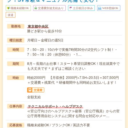
職種未経験OK
交通費別途支給あり
土日祝日が休み
WEB登録OK
派遣
東京都中央区
勤務地
勝どき駅から徒歩10分
月曜日～金曜日の週5日
曜日頻度
7：50～20：10の中で実働7時間30分の2交代シフト制！・
時間
7：50～16：20（休憩60分）・1…
8月～長期のお仕事！スタート希望日調整OK！現在就業中で
期間
も大丈夫です＊まずはご相談ください
時給2000円 【月収例】2000円×7.5H×20.5日＝307,500円
時給
＋交通費＋残業代 ＊研修期間中も同時給お支払いします！
交通費
全額支給
テクニカルサポート・ヘルプデスク
仕事内容
≪官公庁向けのヘルプデスク≫顧客（官公庁職員）からの官
公庁用専用自社システムに関する問合せ対応やメー…
職種未経験OK / ブランクOK / 英語力不要
応募資格