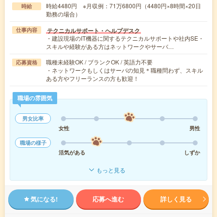
時給4480円 ※月収例：71万6800円（4480円×8時間×20日
時給
勤務の場合）
テクニカルサポート・ヘルプデスク
仕事内容
・建設現場のIT機器に関するテクニカルサポートや社内SE・
スキルや経験がある方はネットワークやサーバ…
職種未経験OK / ブランクOK / 英語力不要
応募資格
・ネットワークもしくはサーバの知見＊職種問わず、スキル
ある方やフリーランスの方も歓迎！
職場の雰囲気
男女比率
女性
男性
職場の様子
活気がある
しずか
もっと見る
気になる!
応募へ進む
詳しく見る