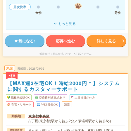
男女比率
女性
男性
もっと見る
気になる!
応募へ進む
詳しく見る
派遣会社
株式会社パソナ X-TECHチーム
未読
掲載日
2026/08/06
NEW
【MAX週3在宅OK！時給2000円＊】システム
に関するカスタマーサポート
職種未経験OK
交通費別途支給あり
土日祝日が休み
在宅・リモート
WEB登録OK
派遣
東京都中央区
勤務地
八丁堀(東京都)駅から徒歩2分／茅場町駅から徒歩6分
月～金（週5日） ※土日祝日お休み #週3日以上在宅
曜日頻度