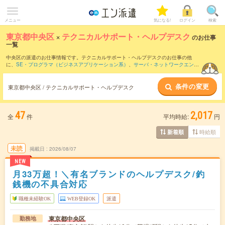
メニュー
気になる!
ログイン
検索
東京都中央区
×
テクニカルサポート・ヘルプデスク
のお仕事
一覧
中央区の派遣のお仕事情報です。テクニカルサポート・ヘルプデスクのお仕事の他
に、
SE・プログラマ（ビジネスアプリケーション系）
、
サーバ・ネットワークエンジ
ニア
、
PM・PMO
などを取り揃えています。さらに、
短期
・
単発
などの期間や、
職種
未経験OK
などのこだわり条件で絞り込んでいただけます。職種辞典：
テクニカルサポ
条件の変更
ート・ヘルプデスクのお仕事とは？とは？
東京都中央区 / テクニカルサポート・ヘルプデスク
47
2,017
全
件
平均時給:
円
時給順
新着順
未読
掲載日
2026/08/07
NEW
月33万超！＼有名ブランドのヘルプデスク/釣
銭機の不具合対応
職種未経験OK
WEB登録OK
派遣
東京都中央区
勤務地