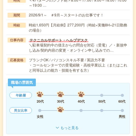
時間
～19:00 …
2026/9/1～ ＃9月～スタートのお仕事です！
期間
時給1,650円【月給例】277,200円（時給×実働8H×21日勤務
時給
の場合）
テクニカルサポート・ヘルプデスク
仕事内容
＼駐車場契約中の借主からの問合せ対応（受電）／・新規申
し込み/契約内容の変更・オンライン申し込みでの…
ブランクOK / パソコンスキル不要 / 英語力不要
応募資格
・コールセンターでの受電経験・高校卒業以上（またはこれ
と同等以上の能力・技能を有する方）
職場の雰囲気
年齢層
20代
30代
40代
50代
60代
男女比率
女性
男性
もっと見る