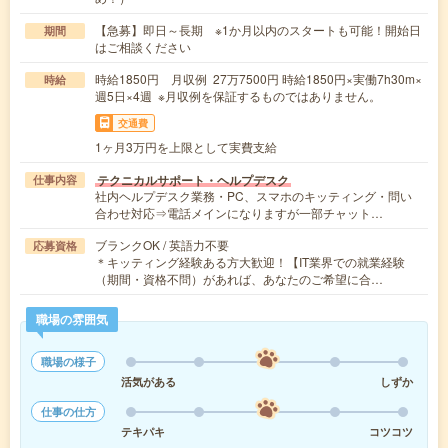
【急募】即日～長期 ※1か月以内のスタートも可能！開始日
期間
はご相談ください
時給1850円 月収例 27万7500円 時給1850円×実働7h30m×
時給
週5日×4週 ※月収例を保証するものではありません。
交通費
1ヶ月3万円を上限として実費支給
テクニカルサポート・ヘルプデスク
仕事内容
社内ヘルプデスク業務・PC、スマホのキッティング・問い
合わせ対応⇒電話メインになりますが一部チャット…
ブランクOK / 英語力不要
応募資格
＊キッティング経験ある方大歓迎！【IT業界での就業経験
（期間・資格不問）があれば、あなたのご希望に合…
職場の雰囲気
職場の様子
活気がある
しずか
仕事の仕方
テキパキ
コツコツ