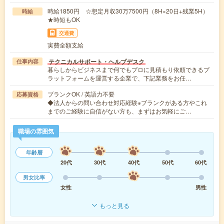
時給1850円 ☆想定月収30万7500円（8H×20日+残業5H）
時給
★時短もOK
交通費
実費全額支給
テクニカルサポート・ヘルプデスク
仕事内容
暮らしからビジネスまで何でもプロに見積もり依頼できるプ
ラットフォームを運営する企業で、下記業務をお任…
ブランクOK / 英語力不要
応募資格
◆法人からの問い合わせ対応経験※ブランクがある方やこれ
までのご経験に自信がない方も、まずはお気軽にご…
職場の雰囲気
年齢層
20代
30代
40代
50代
60代
男女比率
女性
男性
もっと見る