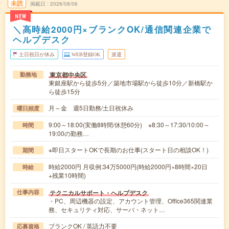
未読
掲載日
2026/08/06
NEW
＼高時給2000円×ブランクOK/通信関連企業で
ヘルプデスク
土日祝日が休み
WEB登録OK
派遣
東京都中央区
勤務地
東銀座駅から徒歩5分／築地市場駅から徒歩10分／新橋駅か
ら徒歩15分
月～金 週5日勤務/土日祝休み
曜日頻度
9:00～18:00(実働8時間/休憩60分) ※8:30～17:30/10:00～
時間
19:00の勤務…
※即日スタートOKで長期のお仕事(スタート日の相談OK！)
期間
時給2000円 月収例:34万5000円(時給2000円×8時間×20日
時給
+残業10時間)
テクニカルサポート・ヘルプデスク
仕事内容
・PC、周辺機器の設定、アカウント管理、Office365関連業
務、セキュリティ対応、サーバ・ネット…
ブランクOK / 英語力不要
応募資格