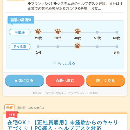
◆ブランクOK！◆システム系のヘルプデスク経験、またはIT
企業での業務経験がある方◇10名募集！お友…
職場の雰囲気
年齢層
20代
30代
40代
50代
60代
男女比率
女性
男性
もっと見る
気になる!
応募へ進む
詳しく見る
派遣会社
株式会社綜合キャリアオプション IT事業部
未読
掲載日
2026/08/05
NEW
在宅OK！【正社員雇用】未経験からのキャリ
アづくり！PC導入・ヘルプデスク対応