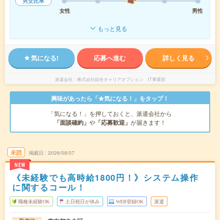
男女比率
女性
男性
もっと見る
気になる!
応募へ進む
詳しく見る
派遣会社
株式会社綜合キャリアオプション IT事業部
興味があったら「★気になる！」をタップ！
「気になる！」を押しておくと、派遣会社から
「面談確約」
や
「応募歓迎」
が届きます！
未読
掲載日
2026/08/07
NEW
《未経験でも高時給1800円！》システム操作
に関するコール！
職種未経験OK
土日祝日が休み
WEB登録OK
派遣