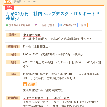
未読
掲載日
2026/08/06
NEW
月給32万円！社内ヘルプデスク・ITサポート＊
残業少
交通費別途支給あり
土日祝日が休み
WEB登録OK
派遣
東京都中央区
勤務地
八丁堀(東京都)駅から徒歩3分／茅場町駅から徒歩7分
月～金（土日祝休み）
曜日頻度
9:00～17:00 （実働7時間）休憩60分 ※残業少
時間
2026年10月上旬～長期 ※スタート日相談OK！ #10月～開
期間
始OK！
月給制のお仕事です：固定月給 326100円 ※時給換算 時給
時給
2300円（残業代・交通費は別途支給あり）
交通費
交通費規定に基づき交通費支給
テクニカルサポート・ヘルプデスク
仕事内容
【社内ヘルプデスク・ITサポートのお仕事】開始時期相談可
能です業務内容・PC、携帯、複合機などの設定…