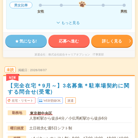
男女比率
女性
男性
もっと見る
気になる!
応募へ進む
詳しく見る
派遣会社
株式会社綜合キャリアオプション IT事業部
未読
掲載日
2026/08/07
NEW
【完全在宅＊9月～】3名募集＊駐車場契約に関
する問合せ(受電)
在宅・リモート
WEB登録OK
派遣
東京都中央区
勤務地
人形町駅から徒歩4分／小伝馬町駅から徒歩6分
土日祝含む週5日シフト制
曜日頻度
＜4パターンのシフト制＞8:00～17:00 / 9:00～18:00 / 10:00