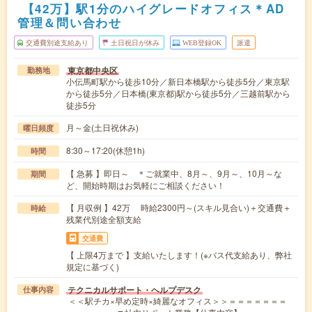
【42万】駅1分のハイグレードオフィス＊AD
管理＆問い合わせ
交通費別途支給あり
土日祝日が休み
WEB登録OK
派遣
東京都中央区
勤務地
小伝馬町駅から徒歩10分／新日本橋駅から徒歩5分／東京駅
から徒歩5分／日本橋(東京都)駅から徒歩5分／三越前駅から
徒歩5分
月～金(土日祝休み)
曜日頻度
8:30～17:20(休憩1h)
時間
【 急募 】即日～ ＊ご就業中、8月～、9月～、10月～な
期間
ど、開始時期はお気軽にご相談ください！
【 月収例 】42万 時給2300円～(スキル見合い)＋交通費＋
時給
残業代別途全額支給
交通費
【 上限4万まで 】支給いたします！(※バス代支給あり、弊社
規定に基づく)
テクニカルサポート・ヘルプデスク
仕事内容
＜＜駅チカ×早め定時×綺麗なオフィス＞＞＝＝＝＝＝＝＝