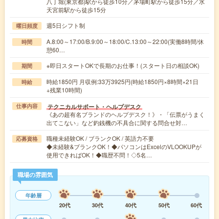
八丁堀(東京都)駅から徒歩10分／茅場町駅から徒歩15分／水
天宮前駅から徒歩15分
週5日シフト制
曜日頻度
A.8:00～17:00/B.9:00～18:00/C.13:00～22:00(実働8時間/休
時間
憩60…
※即日スタートOKで長期のお仕事！(スタート日の相談OK)
期間
時給1850円 月収例:33万3925円(時給1850円×8時間×21日
時給
+残業10時間)
テクニカルサポート・ヘルプデスク
仕事内容
《あの超有名ブランドのヘルプデスク！》・「伝票がうまく
出てこない」など釣銭機の不具合に関する問合せ対…
職種未経験OK / ブランクOK / 英語力不要
応募資格
◆未経験&ブランクOK！◆パソコンはExcelのVLOOKUPが
使用できればOK！◆職歴不問！◇5名…
職場の雰囲気
年齢層
20代
30代
40代
50代
60代