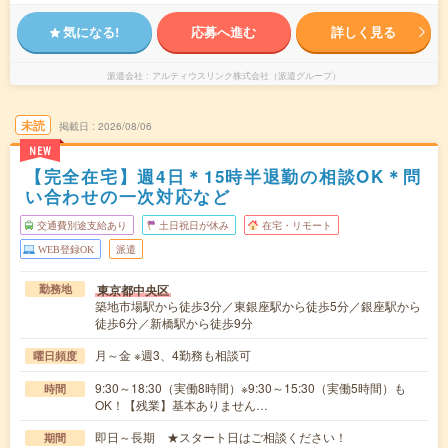
気になる!
応募へ進む
詳しく見る
派遣会社
アルティウスリンク株式会社（派遣グループ）
未読
掲載日
2026/08/06
NEW
【完全在宅】週4日＊15時半退勤の相談OK＊問
い合わせの一次対応など
交通費別途支給あり
土日祝日が休み
在宅・リモート
WEB登録OK
派遣
東京都中央区
勤務地
築地市場駅から徒歩3分／東銀座駅から徒歩5分／銀座駅から
徒歩6分／新橋駅から徒歩9分
月～金 ※週3、4勤務も相談可
曜日頻度
9:30～18:30（実働8時間）※9:30～15:30（実働5時間）も
時間
OK！【残業】基本ありません…
即日～長期 ★スタート日はご相談ください！
期間