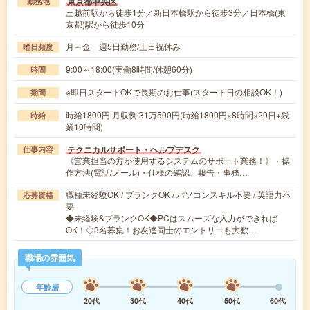
東京都中央区
勤務地
三越前駅から徒歩1分／新日本橋駅から徒歩3分／日本橋(東
京都)駅から徒歩10分
月～金 週5日勤務/土日祝休み
曜日頻度
9:00～18:00(実働8時間/休憩60分)
時間
※即日スタートOKで長期のお仕事(スタート日の相談OK！)
期間
時給1800円 月収例:31万500円(時給1800円×8時間×20日+残
時給
業10時間)
テクニカルサポート・ヘルプデスク
仕事内容
《営業担当の方が使用するシステムのサポート業務！》・操
作方法(電話/メール)・仕様の確認、報告・事務…
職種未経験OK / ブランクOK / パソコンスキル不要 / 英語力不
応募資格
要
◆未経験&ブランクOK◆PCはスムーズな入力ができれば
OK！◇3名募集！お友達同士のエントリーも大歓…
職場の雰囲気
年齢層
20代
30代
40代
50代
60代