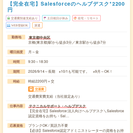
【完全在宅】Salesforceのヘルプデスク*2200
円
交通費別途支給あり
土日祝日が休み
在宅・リモート
WEB登録OK
派遣
東京都中央区
勤務地
京橋(東京都)駅から徒歩3分／東京駅から徒歩7分
月～金
曜日頻度
9:30～18:30
時間
2026/9/14～長期 ※10/1も可能です。 ※9月～OK！
期間
時給2200円＋交
時給
交通費
交通費実費支給（当社規定あり）
テクニカルサポート・ヘルプデスク
仕事内容
【完全在宅】Salesforce:法人向けヘルプデスク＼Salesforce
認定資格をお持ち・Sal…
ブランクOK / 英語力不要
応募資格
【必須】Salesforce認定アドミニストレーターの資格をお持