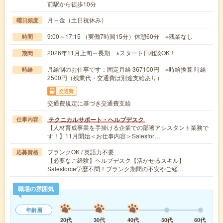
前駅から徒歩10分
月～金（土日祝休み）
曜日頻度
9:00～17:15 （実働7時間15分）休憩60分 ※残業なし
時間
2026年11月上旬～長期 ※スタート日相談OK！
期間
月給制のお仕事です：固定月給 367100円 ※時給換算 時給
時給
2500円（残業代・交通費は別途支給あり）
交通費
交通費規定に基づき交通費支給
テクニカルサポート・ヘルプデスク
仕事内容
【人材育成事業を手掛ける企業での部署アシスタント業務で
す！】11月開始＜お仕事内容＞Salesfor…
ブランクOK / 英語力不要
応募資格
【必要なご経験】ヘルプデスク【活かせるスキル】
Salesforce学歴不問！ブランク期間の不安やご経…
職場の雰囲気
年齢層
20代
30代
40代
50代
60代