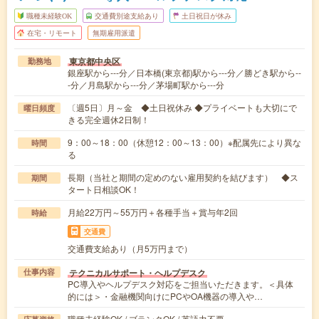
職種未経験OK
交通費別途支給あり
土日祝日が休み
在宅・リモート
無期雇用派遣
東京都中央区
勤務地
銀座駅から---分／日本橋(東京都)駅から---分／勝どき駅から--
-分／月島駅から---分／茅場町駅から---分
〔週5日〕月～金 ◆土日祝休み ◆プライベートも大切にで
曜日頻度
きる完全週休2日制！
9：00～18：00（休憩12：00～13：00）※配属先により異な
時間
る
長期（当社と期間の定めのない雇用契約を結びます） ◆ス
期間
タート日相談OK！
月給22万円～55万円＋各種手当＋賞与年2回
時給
交通費
交通費支給あり（月5万円まで）
テクニカルサポート・ヘルプデスク
仕事内容
PC導入やヘルプデスク対応をご担当いただきます。＜具体
的には＞・金融機関向けにPCやOA機器の導入や…
職種未経験OK / ブランクOK / 英語力不要