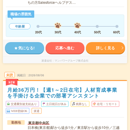
ちの方Salesforceヘルプデス…
職場の雰囲気
年齢層
20代
30代
40代
50代
60代
気になる!
応募へ進む
詳しく見る
派遣会社
マンパワーグループ株式会社
未読
掲載日
2026/08/06
NEW
月給36万円！【週1～2日在宅】人材育成事業
を手掛ける企業での部署アシスタント
交通費別途支給あり
土日祝日が休み
残業なし
在宅・リモート
WEB登録OK
派遣
東京都中央区
勤務地
日本橋(東京都)駅から徒歩1分／東京駅から徒歩10分／三越