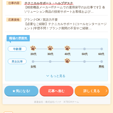
テクニカルサポート・ヘルプデスク
仕事内容
【精密機器メーカーITチームでの運用保守のお仕事です】各
ソリューション商品の技術サポートお客様および…
ブランクOK / 英語力不要
応募資格
【必要なご経験】テクニカルサポート(コールセンターエージ
ェント)学歴不問！ブランク期間の不安やご経験…
職場の雰囲気
年齢層
20代
30代
40代
50代
60代
男女比率
女性
男性
もっと見る
気になる!
応募へ進む
詳しく見る
派遣会社
株式会社パソナ X-TECHチーム