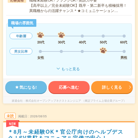
応募資格
【高卒以上／完全未経験OK】既卒・第二新卒も積極採用！
異職種からの活躍チャンス＊★コミュニケーション…
職場の雰囲気
年齢層
20代
30代
40代
50代
60代
男女比率
女性
男性
もっと見る
気になる!
応募へ進む
詳しく見る
派遣会社
株式会社オープンアップネクストエンジニア （東証プライム上場企業グループ）
未読
掲載日
2026/08/05
NEW
＊8月～未経験OK＊官公庁向けのヘルプデス
ク！SV常駐＆マニュアル完備で安心！