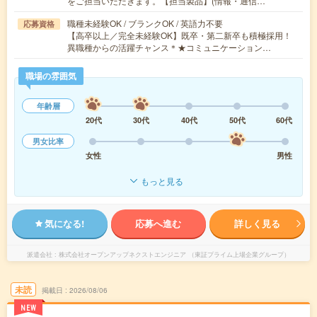
をご担当いただきます。【担当製品】(情報・通信…
職種未経験OK / ブランクOK / 英語力不要
応募資格
【高卒以上／完全未経験OK】既卒・第二新卒も積極採用！
異職種からの活躍チャンス＊★コミュニケーション…
職場の雰囲気
年齢層
20代
30代
40代
50代
60代
男女比率
女性
男性
もっと見る
気になる!
応募へ進む
詳しく見る
派遣会社
株式会社オープンアップネクストエンジニア （東証プライム上場企業グループ）
未読
掲載日
2026/08/06
NEW