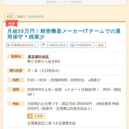
派遣会社
レバテック株式会社
未読
掲載日
2026/08/06
NEW
月給35万円！精密機器メーカーITチームでの運
用保守＊残業少
交通費別途支給あり
土日祝日が休み
WEB登録OK
派遣
東京都中央区
勤務地
勝どき駅から徒歩8分
月～金（土日祝休み）
曜日頻度
9:00～18:00 （実働8時間）休憩60分 ※残業少
時間
2026年9月上旬～長期 ※スタート日相談OK！ #9月～開始
期間
OK！
月給制のお仕事です：固定月給 356400円 ※時給換算 時給
時給
2200円（残業代・交通費は別途支給あり）
交通費
交通費規定に基づき交通費支給