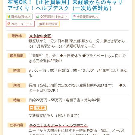
在宅OK！【正社員雇用】未経験からのキャリ
アづくり！ヘルプデスク（一次応答対応）
職種未経験OK
交通費別途支給あり
土日祝日が休み
在宅・リモート
無期雇用派遣
東京都中央区
勤務地
銀座駅から---分／日本橋(東京都)駅から---分／勝どき駅から--
-分／月島駅から---分／茅場町駅から---分
〔週5日〕月～金 ◆土日祝休み ◆プライベートも大切にで
曜日頻度
きる完全週休2日制！
9：00～18：00（休憩12：00～13：00）※配属先により異な
時間
る
長期（当社と期間の定めのない雇用契約を結びます） ◆ス
期間
タート日相談OK！
月給22万円～55万円＋各種手当＋賞与年2回
時給
交通費
交通費支給あり（月5万円まで）
テクニカルサポート・ヘルプデスク
仕事内容
ユーザからの問合せに対する一時応答対応（電話・メール）