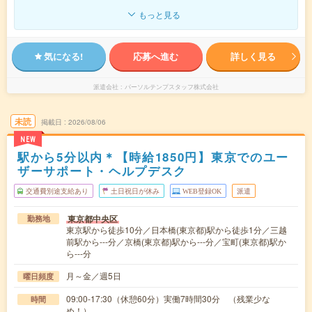
もっと見る
気になる!
応募へ進む
詳しく見る
派遣会社
パーソルテンプスタッフ株式会社
未読
掲載日
2026/08/06
NEW
駅から5分以内＊【時給1850円】東京でのユー
ザーサポート・ヘルプデスク
交通費別途支給あり
土日祝日が休み
WEB登録OK
派遣
東京都中央区
勤務地
東京駅から徒歩10分／日本橋(東京都)駅から徒歩1分／三越
前駅から---分／京橋(東京都)駅から---分／宝町(東京都)駅か
ら---分
月～金／週5日
曜日頻度
09:00-17:30（休憩60分）実働7時間30分 （残業少な
時間
め！）