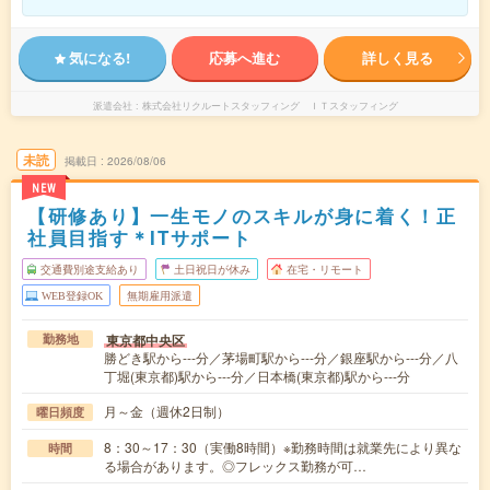
気になる!
応募へ進む
詳しく見る
派遣会社
株式会社リクルートスタッフィング ＩＴスタッフィング
未読
掲載日
2026/08/06
NEW
【研修あり】一生モノのスキルが身に着く！正
社員目指す＊ITサポート
交通費別途支給あり
土日祝日が休み
在宅・リモート
WEB登録OK
無期雇用派遣
東京都中央区
勤務地
勝どき駅から---分／茅場町駅から---分／銀座駅から---分／八
丁堀(東京都)駅から---分／日本橋(東京都)駅から---分
月～金（週休2日制）
曜日頻度
8：30～17：30（実働8時間）※勤務時間は就業先により異な
時間
る場合があります。◎フレックス勤務が可…