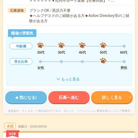
＝＝＝＝＝＝▼社内サポート業務【仕事内容】・…
ブランクOK / 英語力不要
応募資格
★ヘルプデスクのご経験がある方★Active Directory等のご経
験がある方
職場の雰囲気
年齢層
20代
30代
40代
50代
60代
男女比率
女性
男性
もっと見る
気になる!
応募へ進む
詳しく見る
派遣会社
ランスタッド株式会社デジタル・タレント・ソリューション事業本部エンジニア事業部
未読
掲載日
2026/08/06
NEW