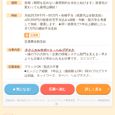
長期（期間を定めない雇用契約を当社と結びます）派遣先が
期間
変わっても雇用は継続！
月給25万6千円～55万円＋各種手当（残業代は全額支給）
時給
※20,000円の地域/住宅手当込み※経験・年齢・能力等を考慮
して加給・優遇します。★同一就業先で1年以上継続したら
月1万円の継続手当支給
交通費
交通費全額支給
テクニカルサポート・ヘルプデスク
仕事内容
＜縁の下の力持ち！企業の情報システム部門を支える＞早さ
よりも正確さが求められるお仕事です。コツコツ丁…
ブランクOK / 英語力不要
応募資格
■エンジニア経験 1年以上（微経験もOK）SEやプログラマ
は勿論、ネットワーク、サーバ、ヘルプデスク…
気になる!
応募へ進む
詳しく見る
派遣会社
株式会社スタッフサービス エンジニアリング事業本部 ITソリューション（無期雇用派
遣）