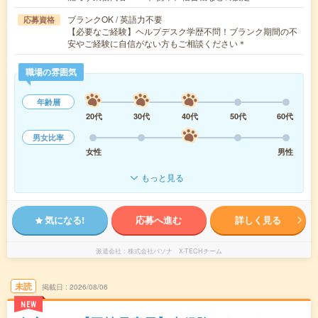
ブランクOK / 英語力不要
応募資格
【必要なご経験】ヘルプデスク学歴不問！ブランク期間の不
安やご経験に自信がない方もご相談ください＊
職場の雰囲気
年齢層
20代
30代
40代
50代
60代
男女比率
女性
男性
もっと見る
気になる!
応募へ進む
詳しく見る
派遣会社
株式会社パソナ X-TECHチーム
未読
掲載日
2026/08/06
NEW