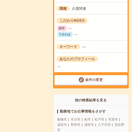
職種
介護関連
こだわりINDEX
---
絶対
---
できれば
キーワード
---
あなたのプロフィール
---
条件の変更
他の検索結果を見る
勤務地でお仕事情報をさがす
船橋市
市川市
柏市
松戸市
市原市
成田市
野田市
浦安市
八千代市
習志野
市