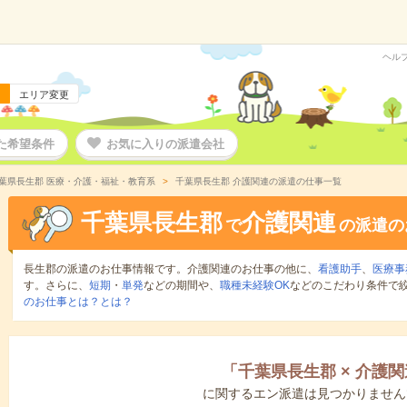
ヘル
エリア変更
た希望条件
お気に入りの派遣会社
葉県長生郡 医療・介護・福祉・教育系
千葉県長生郡 介護関連の派遣の仕事一覧
千葉県長生郡
介護関連
で
の派遣の
長生郡の派遣のお仕事情報です。介護関連のお仕事の他に、
看護助手
、
医療事
す。さらに、
短期
・
単発
などの期間や、
職種未経験OK
などのこだわり条件で
のお仕事とは？とは？
「
千葉県長生郡
×
介護関
に関するエン派遣は見つかりません