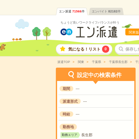
エン派遣
71566
件
エンバイト
82182
件
ちょうど良いワークライフバランスが叶う
関東版
気になる！リスト
0
保存し
派遣TOP
関東
千葉県
千葉県長生郡
千
設定中の検索条件
期間
---
派遣形式
---
時給
---
勤務地
長生郡
勤務エリア