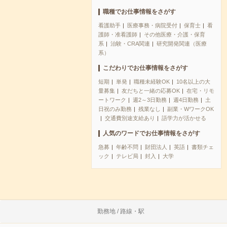
職種でお仕事情報をさがす
看護助手
医療事務・病院受付
保育士
看
護師・准看護師
その他医療・介護・保育
系
治験・CRA関連
研究開発関連（医療
系）
こだわりでお仕事情報をさがす
短期
単発
職種未経験OK
10名以上の大
量募集
友だちと一緒の応募OK
在宅・リモ
ートワーク
週2～3日勤務
週4日勤務
土
日祝のみ勤務
残業なし
副業・WワークOK
交通費別途支給あり
語学力が活かせる
人気のワードでお仕事情報をさがす
急募
年齢不問
財団法人
英語
書類チェ
ック
テレビ局
封入
大学
勤務地 / 路線・駅