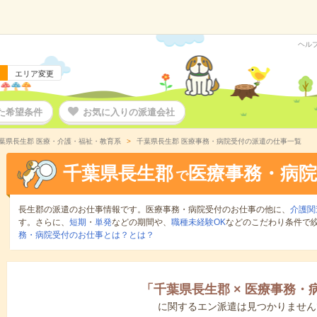
ヘル
エリア変更
た希望条件
お気に入りの派遣会社
葉県長生郡 医療・介護・福祉・教育系
千葉県長生郡 医療事務・病院受付の派遣の仕事一覧
千葉県長生郡
医療事務・病院
で
長生郡の派遣のお仕事情報です。医療事務・病院受付のお仕事の他に、
介護関
す。さらに、
短期
・
単発
などの期間や、
職種未経験OK
などのこだわり条件で
務・病院受付のお仕事とは？とは？
「
千葉県長生郡
×
医療事務・
に関するエン派遣は見つかりません