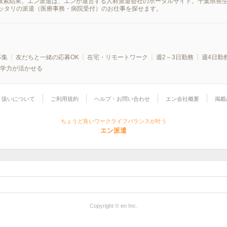
の検索結果。エン派遣は、エンが運営する人材派遣会社のポータルサイト。千葉県長
ッタリの派遣（医療事務・病院受付）のお仕事を探せます。
募集
友だちと一緒の応募OK
在宅・リモートワーク
週2～3日勤務
週4日勤
学力が活かせる
り扱いについて
ご利用規約
ヘルプ・お問い合わせ
エン会社概要
掲載
ちょうど良いワークライフバランスが叶う
エン派遣
Copyright © en Inc.