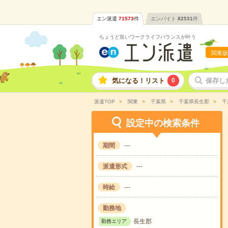
エン派遣
71573
件
エンバイト
82531
件
ちょうど良いワークライフバランスが叶う
関東版
気になる！リスト
0
保存し
派遣TOP
関東
千葉県
千葉県長生郡
千
設定中の検索条件
期間
---
派遣形式
---
時給
---
勤務地
長生郡
勤務エリア