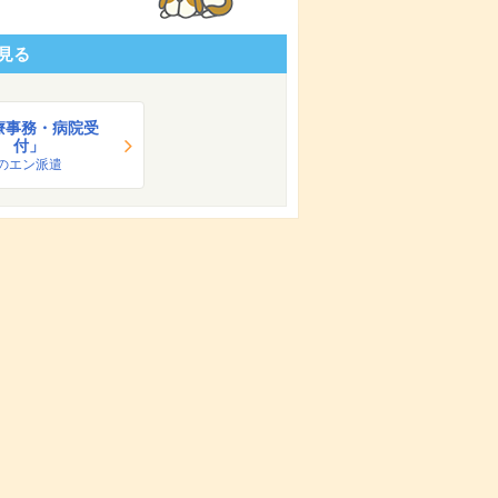
見る
療事務・病院受
付」
のエン派遣