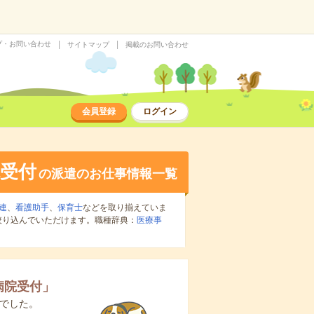
プ・お問い合わせ
サイトマップ
掲載のお問い合わせ
会員登録
ログイン
受付
の派遣のお仕事情報一覧
連
、
看護助手
、
保育士
などを取り揃えていま
絞り込んでいただけます。職種辞典：
医療事
病院受付
」
でした。