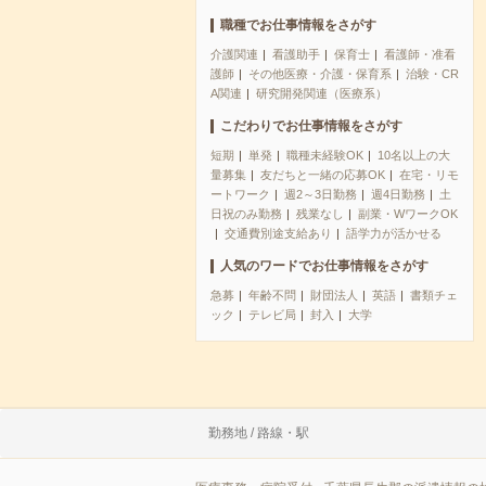
職種でお仕事情報をさがす
介護関連
看護助手
保育士
看護師・准看
護師
その他医療・介護・保育系
治験・CR
A関連
研究開発関連（医療系）
こだわりでお仕事情報をさがす
短期
単発
職種未経験OK
10名以上の大
量募集
友だちと一緒の応募OK
在宅・リモ
ートワーク
週2～3日勤務
週4日勤務
土
日祝のみ勤務
残業なし
副業・WワークOK
交通費別途支給あり
語学力が活かせる
人気のワードでお仕事情報をさがす
急募
年齢不問
財団法人
英語
書類チェ
ック
テレビ局
封入
大学
勤務地 / 路線・駅