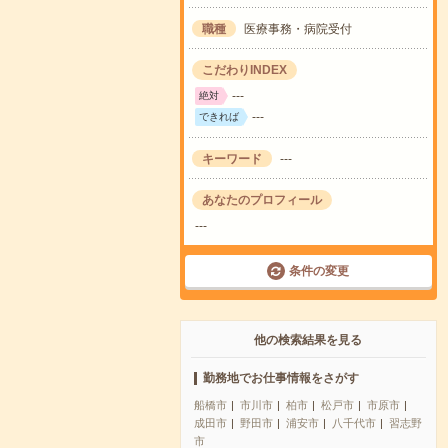
職種
医療事務・病院受付
こだわりINDEX
---
絶対
---
できれば
キーワード
---
あなたのプロフィール
---
条件の変更
他の検索結果を見る
勤務地でお仕事情報をさがす
船橋市
市川市
柏市
松戸市
市原市
成田市
野田市
浦安市
八千代市
習志野
市