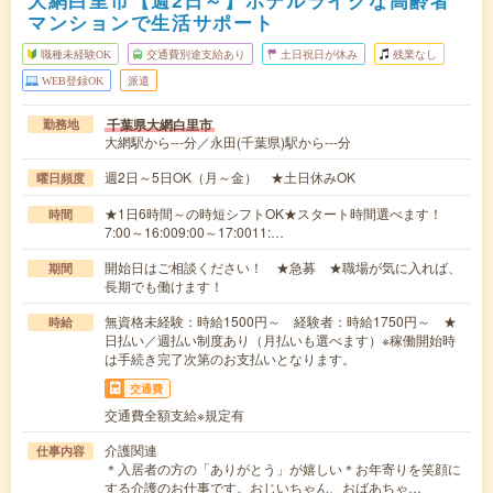
マンションで生活サポート
職種未経験OK
交通費別途支給あり
土日祝日が休み
残業なし
WEB登録OK
派遣
千葉県大網白里市
勤務地
大網駅から---分／永田(千葉県)駅から---分
週2日～5日OK（月～金） ★土日休みOK
曜日頻度
★1日6時間～の時短シフトOK★スタート時間選べます！
時間
7:00～16:009:00～17:0011:…
開始日はご相談ください！ ★急募 ★職場が気に入れば、
期間
長期でも働けます！
無資格未経験：時給1500円～ 経験者：時給1750円～ ★
時給
日払い／週払い制度あり（月払いも選べます）※稼働開始時
は手続き完了次第のお支払いとなります。
交通費
交通費全額支給※規定有
介護関連
仕事内容
＊入居者の方の「ありがとう」が嬉しい＊お年寄りを笑顔に
する介護のお仕事です。おじいちゃん、おばあちゃ…