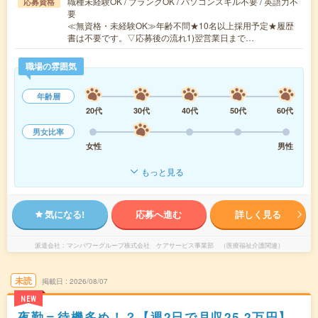
職種未経験OK / ブランクOK / パソコンスキル不要 / 英語力不
応募資格
要
≪無資格・未経験OK≫年齢不問★10名以上採用予定★履歴
書は不要です。▽応募後の流れ1)翌営業日まで…
職場の雰囲気
年齢層
20代
30代
40代
50代
60代
男女比率
女性
男性
もっと見る
気になる!
応募へ進む
詳しく見る
派遣会社
マンパワーグループ株式会社 ケアサービス事業部 （医療福祉介護関連）
未読
掲載日
2026/08/07
NEW
夜勤＝待機多め！？【週2日で月収25.2万円】