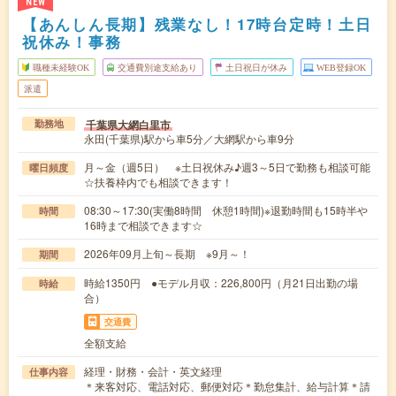
NEW
【あんしん長期】残業なし！17時台定時！土日
祝休み！事務
職種未経験OK
交通費別途支給あり
土日祝日が休み
WEB登録OK
派遣
千葉県大網白里市
勤務地
永田(千葉県)駅から車5分／大網駅から車9分
月～金（週5日） ※土日祝休み♪週3～5日で勤務も相談可能
曜日頻度
☆扶養枠内でも相談できます！
08:30～17:30(実働8時間 休憩1時間)※退勤時間も15時半や
時間
16時まで相談できます☆
2026年09月上旬～長期 ※9月～！
期間
時給1350円 ●モデル月収：226,800円（月21日出勤の場
時給
合）
交通費
全額支給
経理・財務・会計・英文経理
仕事内容
＊来客対応、電話対応、郵便対応＊勤怠集計、給与計算＊請