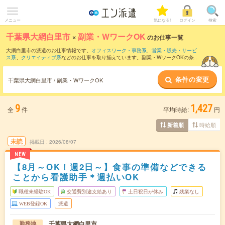
メニュー
気になる!
ログイン
検索
千葉県大網白里市
×
副業・WワークOK
のお仕事一覧
大網白里市の派遣のお仕事情報です。
オフィスワーク・事務系
、
営業・販売・サービ
ス系
、
クリエイティブ系
などのお仕事を取り揃えています。副業・WワークOKの条件
の他に、
交通費別途支給あり
、
職種未経験OK
、
友だちと一緒の応募OK
などのこだわ
り条件も取り揃えています。
条件の変更
千葉県大網白里市 / 副業・WワークOK
9
1,427
全
件
平均時給:
円
時給順
新着順
未読
掲載日
2026/08/07
NEW
【8月～OK！週2日～】食事の準備などできる
ことから看護助手＊週払いOK
職種未経験OK
交通費別途支給あり
土日祝日が休み
残業なし
WEB登録OK
派遣
千葉県大網白里市
勤務地