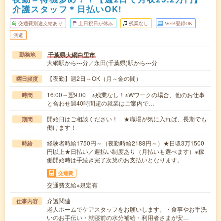
介護スタッフ＊日払いOK!
交通費別途支給あり
土日祝日が休み
残業なし
WEB登録OK
派遣
千葉県大網白里市
勤務地
大網駅から---分／永田(千葉県)駅から---分
【夜勤】週2日～OK（月～金の間）
曜日頻度
16:00～翌9:00 ※残業なし！※Wワークの場合、他のお仕事
時間
と合わせ週40時間超の就業はご案内で…
開始日はご相談ください！ ★職場が気に入れば、長期でも
期間
働けます！
経験者時給1750円～（夜勤時給2188円～）★日収3万1500
時給
円以上★日払い／週払い制度あり（月払いも選べます）※稼
働開始時は手続き完了次第のお支払いとなります。
交通費
交通費支給※規定有
介護関連
仕事内容
老人ホームでケアスタッフをお願いします。・食事やお手洗
いのお手伝い・就寝前の水分補給・利用者さまが安…