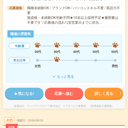
職種未経験OK / ブランクOK / パソコンスキル不要 / 英語力不
応募資格
要
無資格・未経験OK年齢不問★10名以上採用予定★履歴書は
不要です▽応募後の流れ1)翌営業日までに担当…
職場の雰囲気
年齢層
20代
30代
40代
50代
60代
男女比率
女性
男性
もっと見る
気になる!
応募へ進む
詳しく見る
派遣会社
マンパワーグループ株式会社 ケアサービス事業部 （医療福祉介護関連）
未読
掲載日
2026/08/05
NEW