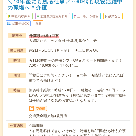
＼10年後にも残る仕事／～60代も現役活躍中
の職場へ＊介護
職種未経験OK
交通費別途支給あり
土日祝日が休み
残業なし
WEB登録OK
派遣
千葉県大網白里市
勤務地
大網駅から---分／永田(千葉県)駅から---分
週2日～5日OK（月～金） ★土日休みOK
曜日頻度
★1日6時間～の時短シフトOK★スタート時間選べます！
時間
7:00～16:009:00～17:0011:…
開始日はご相談ください！ ★急募 ★職場が気に入れば、
期間
長期でも働けます！
無資格未経験：時給1500円～ 経験者：時給1750円～ ★
時給
日払い／週払い制度あり（月払いも選べます）※稼働開始時
は手続き完了次第のお支払いとなります。
交通費
交通費全額支給※規定有
介護関連
仕事内容
＊在宅勤務はできないけれど、時短も週2日勤務も叶う介護
＊おじいちゃん、おばあちゃんが暮らす施設での生…