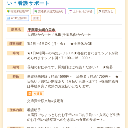
い＊看護サポート
職種未経験OK
交通費別途支給あり
土日祝日が休み
残業なし
WEB登録OK
派遣
千葉県大網白里市
勤務地
大網駅から---分／永田(千葉県)駅から---分
週2日～5日OK（月～金） ★土日休みOK
曜日頻度
★1日6時間～の時短シフトOK★都合に合わせてシフトが決
時間
められますシフト例：7：00～16：009：…
長期のお仕事です。開始日はご相談ください！ ★急募
期間
無資格未経験：時給1500円～ 経験者：時給1750円～ ★
時給
日払い／週払い制度あり（月払いも選べます）※稼働開始時
は手続き完了次第のお支払いとなります。
交通費
交通費全額支給※規定有
看護助手
仕事内容
≪病院でちょっとしたお手伝い≫〇お手洗い・入浴など生活
のお手伝い○診察室への付き添い○食事のサポート…