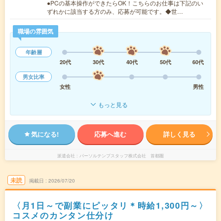
●PCの基本操作ができたらOK！こちらのお仕事は下記のい
ずれかに該当する方のみ、応募が可能です。◆世…
職場の雰囲気
年齢層
20代
30代
40代
50代
60代
男女比率
女性
男性
もっと見る
気になる!
応募へ進む
詳しく見る
派遣会社
パーソルテンプスタッフ株式会社 首都圏
未読
掲載日
2026/07/20
〈月1日～で副業にピッタリ＊時給1,300円～〉
コスメのカンタン仕分け