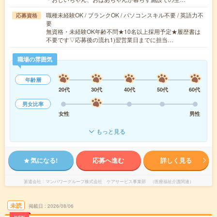
職種未経験OK / ブランクOK / パソコンスキル不要 / 英語力不
応募資格
要
無資格・未経験OK年齢不問★10名以上採用予定★履歴書は
不要です▽応募後の流れ1)翌営業日までに担当…
職場の雰囲気
年齢層
20代
30代
40代
50代
60代
男女比率
女性
男性
もっと見る
気になる!
応募へ進む
詳しく見る
派遣会社
マンパワーグループ株式会社 ケアサービス事業部 （医療福祉介護関連）
未読
掲載日
2026/08/06