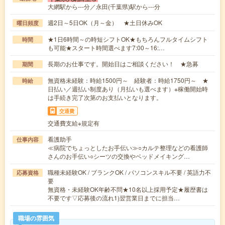
大網駅から---分／永田(千葉県)駅から---分
週2日～5日OK（月～金） ★土日休みOK
曜日頻度
★1日6時間～の時短シフトOK★もちろんフルタイムシフト
時間
も可能★スタート時間選べます7:00～16:…
長期のお仕事です。開始日はご相談ください！ ★急募
期間
無資格未経験：時給1500円～ 経験者：時給1750円～ ★
時給
日払い／週払い制度あり（月払いも選べます）※稼働開始時
は手続き完了次第のお支払いとなります。
交通費
交通費支給※規定有
看護助手
仕事内容
≪病院でちょっとしたお手伝い≫○カルテ整理などの看護師
さんのお手伝い○シーツの交換やベッドメイキング…
職種未経験OK / ブランクOK / パソコンスキル不要 / 英語力不
応募資格
要
無資格・未経験OK年齢不問★10名以上採用予定★履歴書は
不要です▽応募後の流れ1)翌営業日までに担当…
職場の雰囲気