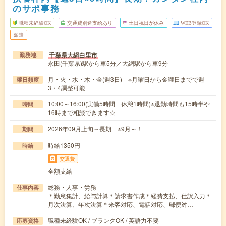
のサポ事務
職種未経験OK
交通費別途支給あり
土日祝日が休み
WEB登録OK
派遣
千葉県大網白里市
勤務地
永田(千葉県)駅から車5分／大網駅から車9分
月・火・水・木・金(週3日) ※月曜日から金曜日までで週
曜日頻度
3・4調整可能
10:00～16:00(実働5時間 休憩1時間)※退勤時間も15時半や
時間
16時まで相談できます☆
2026年09月上旬～長期 ※9月～！
期間
時給1350円
時給
交通費
全額支給
総務・人事・労務
仕事内容
＊勤怠集計、給与計算＊請求書作成＊経費支払、仕訳入力＊
月次決算、年次決算＊来客対応、電話対応、郵便対…
職種未経験OK / ブランクOK / 英語力不要
応募資格