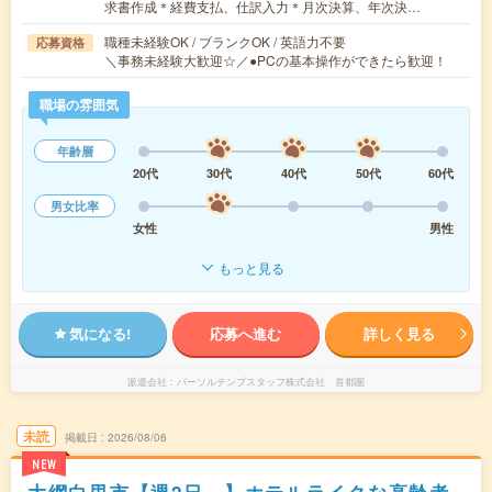
求書作成＊経費支払、仕訳入力＊月次決算、年次決…
職種未経験OK / ブランクOK / 英語力不要
応募資格
＼事務未経験大歓迎☆／●PCの基本操作ができたら歓迎！
職場の雰囲気
年齢層
20代
30代
40代
50代
60代
男女比率
女性
男性
もっと見る
気になる!
応募へ進む
詳しく見る
派遣会社
パーソルテンプスタッフ株式会社 首都圏
未読
掲載日
2026/08/06
NEW
大網白里市【週2日～】ホテルライクな高齢者