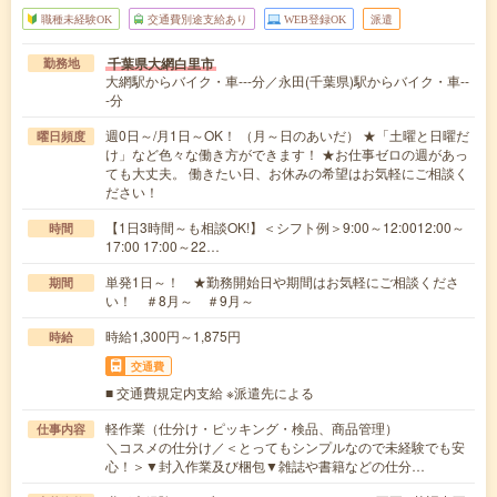
職種未経験OK
交通費別途支給あり
WEB登録OK
派遣
千葉県大網白里市
勤務地
大網駅からバイク・車---分／永田(千葉県)駅からバイク・車--
-分
週0日～/月1日～OK！ （月～日のあいだ） ★「土曜と日曜だ
曜日頻度
け」など色々な働き方ができます！ ★お仕事ゼロの週があっ
ても大丈夫。 働きたい日、お休みの希望はお気軽にご相談く
ださい！
【1日3時間～も相談OK!】＜シフト例＞9:00～12:0012:00～
時間
17:00 17:00～22…
単発1日～！ ★勤務開始日や期間はお気軽にご相談くださ
期間
い！ ＃8月～ ＃9月～
時給1,300円～1,875円
時給
交通費
■ 交通費規定内支給 ※派遣先による
軽作業（仕分け・ピッキング・検品、商品管理）
仕事内容
＼コスメの仕分け／＜とってもシンプルなので未経験でも安
心！＞▼封入作業及び梱包▼雑誌や書籍などの仕分…