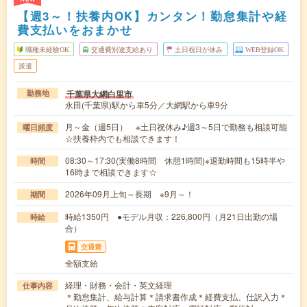
【週3～！扶養内OK】カンタン！勤怠集計や経
費支払いをおまかせ
職種未経験OK
交通費別途支給あり
土日祝日が休み
WEB登録OK
派遣
千葉県大網白里市
勤務地
永田(千葉県)駅から車5分／大網駅から車9分
月～金（週5日） ※土日祝休み♪週3～5日で勤務も相談可能
曜日頻度
☆扶養枠内でも相談できます！
08:30～17:30(実働8時間 休憩1時間)※退勤時間も15時半や
時間
16時まで相談できます☆
2026年09月上旬～長期 ※9月～！
期間
時給1350円 ●モデル月収：226,800円（月21日出勤の場
時給
合）
交通費
全額支給
経理・財務・会計・英文経理
仕事内容
＊勤怠集計、給与計算＊請求書作成＊経費支払、仕訳入力＊