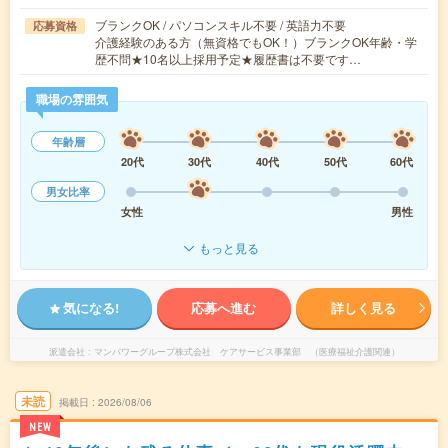
ブランクOK / パソコンスキル不要 / 英語力不要
応募資格
介護経験のある方（無資格でもOK！）ブランクOK年齢・学
歴不問★10名以上採用予定★履歴書は不要です…
職場の雰囲気
年齢層
20代
30代
40代
50代
60代
男女比率
女性
男性
もっと見る
気になる!
応募へ進む
詳しく見る
派遣会社
マンパワーグループ株式会社 ケアサービス事業部 （医療福祉介護関連）
未読
掲載日
2026/08/06
NEW