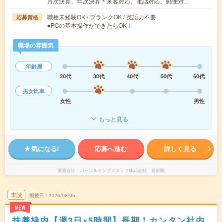
月次決算、年次決算＊来客対応、電話対応、郵便対…
職種未経験OK / ブランクOK / 英語力不要
応募資格
●PCの基本操作ができたらOK！
職場の雰囲気
年齢層
20代
30代
40代
50代
60代
男女比率
女性
男性
もっと見る
気になる!
応募へ進む
詳しく見る
派遣会社
パーソルテンプスタッフ株式会社 首都圏
未読
掲載日
2026/08/05
NEW
扶養枠内【週3日×5時間】長期！カンタン社内