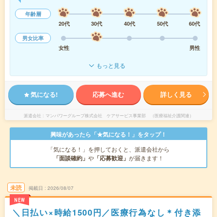
年齢層
20代
30代
40代
50代
60代
男女比率
女性
男性
もっと見る
気になる!
応募へ進む
詳しく見る
派遣会社
マンパワーグループ株式会社 ケアサービス事業部 （医療福祉介護関連）
興味があったら「★気になる！」をタップ！
「気になる！」を押しておくと、派遣会社から
「面談確約」
や
「応募歓迎」
が届きます！
未読
掲載日
2026/08/07
NEW
＼日払い×時給1500円／医療行為なし＊付き添