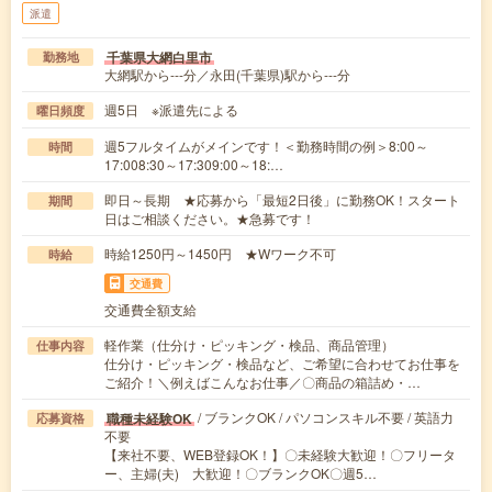
派遣
千葉県大網白里市
勤務地
大網駅から---分／永田(千葉県)駅から---分
週5日 ※派遣先による
曜日頻度
週5フルタイムがメインです！＜勤務時間の例＞8:00～
時間
17:008:30～17:309:00～18:…
即日～長期 ★応募から「最短2日後」に勤務OK！スタート
期間
日はご相談ください。★急募です！
時給1250円～1450円 ★Wワーク不可
時給
交通費
交通費全額支給
軽作業（仕分け・ピッキング・検品、商品管理）
仕事内容
仕分け・ピッキング・検品など、ご希望に合わせてお仕事を
ご紹介！＼例えばこんなお仕事／〇商品の箱詰め・…
/ ブランクOK / パソコンスキル不要 / 英語力
職種未経験OK
応募資格
不要
【来社不要、WEB登録OK！】〇未経験大歓迎！〇フリータ
ー、主婦(夫) 大歓迎！〇ブランクOK〇週5…