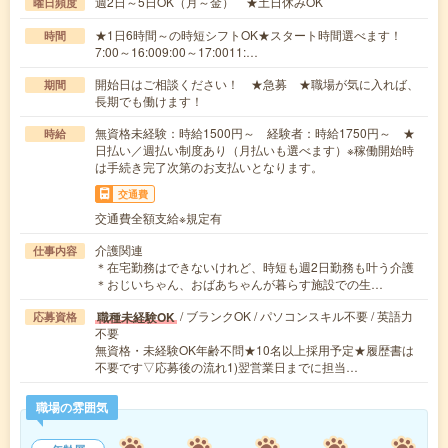
週2日～5日OK（月～金） ★土日休みOK
曜日頻度
★1日6時間～の時短シフトOK★スタート時間選べます！
時間
7:00～16:009:00～17:0011:…
開始日はご相談ください！ ★急募 ★職場が気に入れば、
期間
長期でも働けます！
無資格未経験：時給1500円～ 経験者：時給1750円～ ★
時給
日払い／週払い制度あり（月払いも選べます）※稼働開始時
は手続き完了次第のお支払いとなります。
交通費
交通費全額支給※規定有
介護関連
仕事内容
＊在宅勤務はできないけれど、時短も週2日勤務も叶う介護
＊おじいちゃん、おばあちゃんが暮らす施設での生…
/ ブランクOK / パソコンスキル不要 / 英語力
職種未経験OK
応募資格
不要
無資格・未経験OK年齢不問★10名以上採用予定★履歴書は
不要です▽応募後の流れ1)翌営業日までに担当…
職場の雰囲気