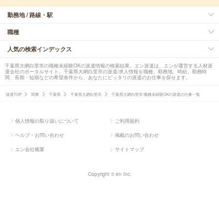
勤務地 / 路線・駅
職種
人気の検索インデックス
千葉県大網白里市の職種未経験OKの派遣情報の検索結果。エン派遣は、エンが運営する人材派
遣会社のポータルサイト。千葉県大網白里市の派遣/求人情報を職種、勤務地、時給、勤務時
間、長期・短期などの希望条件から、あなたにピッタリの派遣のお仕事を探せます。
派遣TOP
関東
千葉県
千葉県大網白里市
千葉県大網白里市 職種未経験OKの派遣の仕事一覧
個人情報の取り扱いについて
ご利用規約
ヘルプ・お問い合わせ
掲載のお問い合わせ
エン会社概要
サイトマップ
Copyright © en Inc.