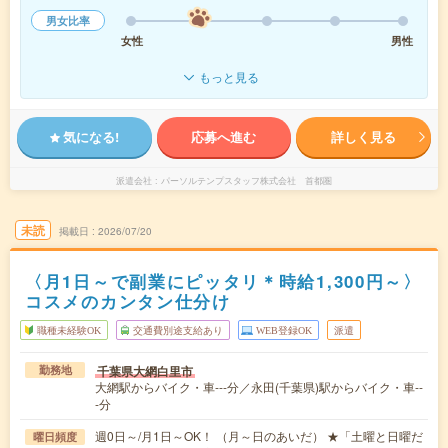
男女比率
女性
男性
もっと見る
気になる!
応募へ進む
詳しく見る
派遣会社
パーソルテンプスタッフ株式会社 首都圏
未読
掲載日
2026/07/20
〈月1日～で副業にピッタリ＊時給1,300円～〉
コスメのカンタン仕分け
職種未経験OK
交通費別途支給あり
WEB登録OK
派遣
千葉県大網白里市
勤務地
大網駅からバイク・車---分／永田(千葉県)駅からバイク・車--
-分
週0日～/月1日～OK！ （月～日のあいだ） ★「土曜と日曜だ
曜日頻度