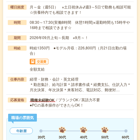
月～金（週5日） ※土日祝休み♪週3～5日で勤務も相談可能
曜日頻度
☆扶養枠内でも相談できます！
08:30～17:30(実働8時間 休憩1時間)※退勤時間も15時半や
時間
16時まで相談できます☆
2026年09月上旬～長期 ※9月～！
期間
時給1350円 ●モデル月収：226,800円（月21日出勤の場
時給
合）
交通費
全額支給
経理・財務・会計・英文経理
仕事内容
＊勤怠集計、給与計算＊請求書作成＊経費支払、仕訳入力＊
月次決算、年次決算＊来客対応、電話対応、郵便対…
/ ブランクOK / 英語力不要
職種未経験OK
応募資格
●PCの基本操作ができたらOK！
職場の雰囲気
年齢層
20代
30代
40代
50代
60代