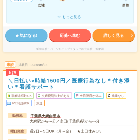
女性
男性
もっと見る
気になる!
応募へ進む
詳しく見る
派遣会社
パーソルテンプスタッフ株式会社 首都圏
未読
掲載日
2026/08/08
NEW
＼日払い×時給1500円／医療行為なし＊付き添
い＊看護サポート
職種未経験OK
交通費別途支給あり
土日祝日が休み
残業なし
WEB登録OK
派遣
千葉県大網白里市
勤務地
大網駅から---分／永田(千葉県)駅から---分
週2日～5日OK（月～金） ★土日休みOK
曜日頻度