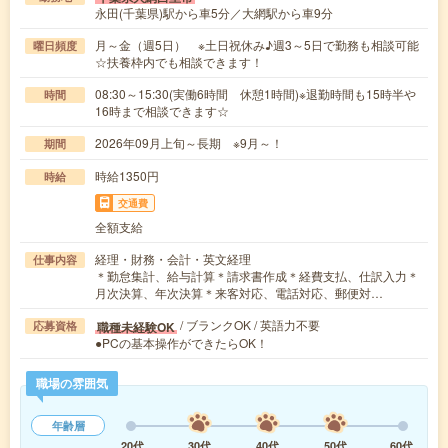
永田(千葉県)駅から車5分／大網駅から車9分
月～金（週5日） ※土日祝休み♪週3～5日で勤務も相談可能
曜日頻度
☆扶養枠内でも相談できます！
08:30～15:30(実働6時間 休憩1時間)※退勤時間も15時半や
時間
16時まで相談できます☆
2026年09月上旬～長期 ※9月～！
期間
時給1350円
時給
交通費
全額支給
経理・財務・会計・英文経理
仕事内容
＊勤怠集計、給与計算＊請求書作成＊経費支払、仕訳入力＊
月次決算、年次決算＊来客対応、電話対応、郵便対…
/ ブランクOK / 英語力不要
職種未経験OK
応募資格
●PCの基本操作ができたらOK！
職場の雰囲気
年齢層
20代
30代
40代
50代
60代