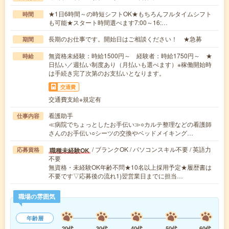
★1日6時間～の時短シフトOK★もちろんフルタイムシフト
時間
も可能★スタート時間選べます7:00～16:…
長期のお仕事です。開始日はご相談ください！ ★急募
期間
無資格未経験：時給1500円～ 経験者：時給1750円～ ★
時給
日払い／週払い制度あり（月払いも選べます）※稼働開始時
は手続き完了次第のお支払いとなります。
交通費
交通費支給※規定有
看護助手
仕事内容
≪病院でちょっとしたお手伝い≫○カルテ整理などの看護師
さんのお手伝い○シーツの交換やベッドメイキング…
/ ブランクOK / パソコンスキル不要 / 英語力
職種未経験OK
応募資格
不要
無資格・未経験OK年齢不問★10名以上採用予定★履歴書は
不要です▽応募後の流れ1)翌営業日までに担当…
職場の雰囲気
年齢層
20代
30代
40代
50代
60代