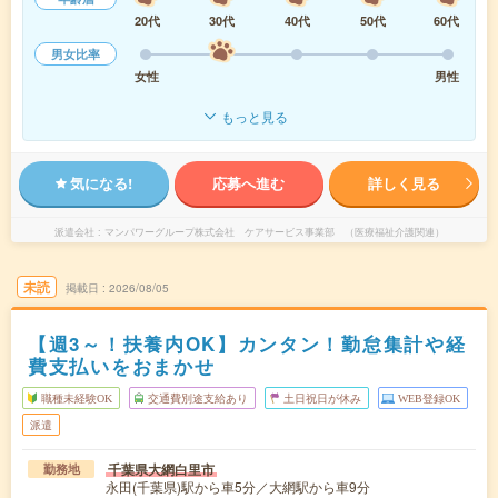
20代
30代
40代
50代
60代
男女比率
女性
男性
もっと見る
気になる!
応募へ進む
詳しく見る
派遣会社
マンパワーグループ株式会社 ケアサービス事業部 （医療福祉介護関連）
未読
掲載日
2026/08/05
【週3～！扶養内OK】カンタン！勤怠集計や経
費支払いをおまかせ
職種未経験OK
交通費別途支給あり
土日祝日が休み
WEB登録OK
派遣
千葉県大網白里市
勤務地
永田(千葉県)駅から車5分／大網駅から車9分