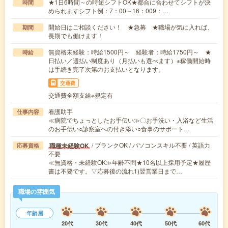
★1日6時間～の時短シフトOK★都合に合わせてシフトが決
時間
められますシフト例：7：00～16：009：…
開始日はご相談ください！ ★急募 ★職場が気に入れば、
期間
長期でも働けます！
無資格未経験：時給1500円～ 経験者：時給1750円～ ★
時給
日払い／週払い制度あり（月払いも選べます）※稼働開始時
は手続き完了次第のお支払いとなります。
交通費
交通費全額支給※規定有
看護助手
仕事内容
≪病院でちょっとしたお手伝い≫〇お手洗い・入浴など生活
のお手伝い○診察室への付き添い○食事のサポート…
/ ブランクOK / パソコンスキル不要 / 英語力
職種未経験OK
応募資格
不要
≪無資格・未経験OK≫年齢不問★10名以上採用予定★履歴
書は不要です。▽応募後の流れ1)翌営業日まで…
職場の雰囲気
年齢層
20代
30代
40代
50代
60代