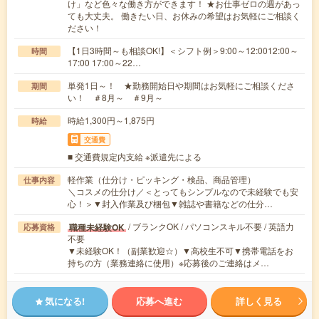
け」など色々な働き方ができます！ ★お仕事ゼロの週があっ
ても大丈夫。 働きたい日、お休みの希望はお気軽にご相談く
ださい！
【1日3時間～も相談OK!】＜シフト例＞9:00～12:0012:00～
時間
17:00 17:00～22…
単発1日～！ ★勤務開始日や期間はお気軽にご相談くださ
期間
い！ ＃8月～ ＃9月～
時給1,300円～1,875円
時給
交通費
■ 交通費規定内支給 ※派遣先による
軽作業（仕分け・ピッキング・検品、商品管理）
仕事内容
＼コスメの仕分け／＜とってもシンプルなので未経験でも安
心！＞▼封入作業及び梱包▼雑誌や書籍などの仕分…
/ ブランクOK / パソコンスキル不要 / 英語力
職種未経験OK
応募資格
不要
▼未経験OK！（副業歓迎☆）▼高校生不可▼携帯電話をお
持ちの方（業務連絡に使用）※応募後のご連絡はメ…
気になる!
応募へ進む
詳しく見る