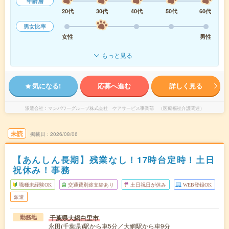
年齢層
20代
30代
40代
50代
60代
男女比率
女性
男性
もっと見る
気になる!
応募へ進む
詳しく見る
派遣会社
マンパワーグループ株式会社 ケアサービス事業部 （医療福祉介護関連）
未読
掲載日
2026/08/06
【あんしん長期】残業なし！17時台定時！土日
祝休み！事務
職種未経験OK
交通費別途支給あり
土日祝日が休み
WEB登録OK
派遣
千葉県大網白里市
勤務地
永田(千葉県)駅から車5分／大網駅から車9分