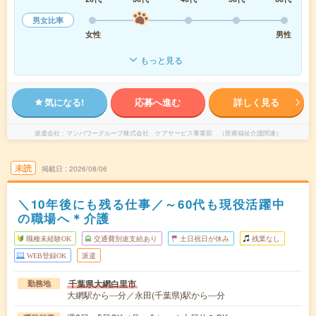
男女比率
女性
男性
もっと見る
気になる!
応募へ進む
詳しく見る
派遣会社
マンパワーグループ株式会社 ケアサービス事業部 （医療福祉介護関連）
未読
掲載日
2026/08/06
＼10年後にも残る仕事／～60代も現役活躍中
の職場へ＊介護
職種未経験OK
交通費別途支給あり
土日祝日が休み
残業なし
WEB登録OK
派遣
千葉県大網白里市
勤務地
大網駅から---分／永田(千葉県)駅から---分