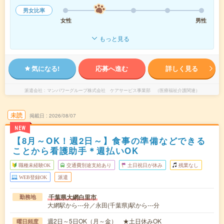
男女比率
女性
男性
もっと見る
気になる!
応募へ進む
詳しく見る
派遣会社
マンパワーグループ株式会社 ケアサービス事業部 （医療福祉介護関連）
未読
掲載日
2026/08/07
NEW
【8月～OK！週2日～】食事の準備などできる
ことから看護助手＊週払いOK
職種未経験OK
交通費別途支給あり
土日祝日が休み
残業なし
WEB登録OK
派遣
千葉県大網白里市
勤務地
大網駅から---分／永田(千葉県)駅から---分
週2日～5日OK（月～金） ★土日休みOK
曜日頻度