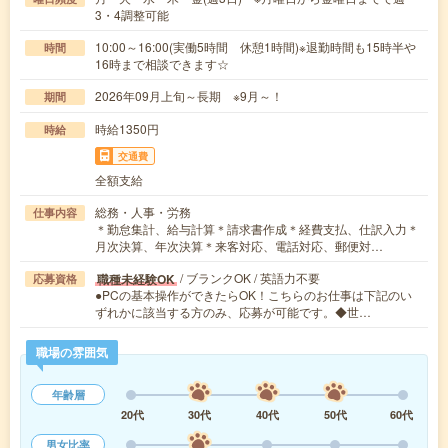
3・4調整可能
10:00～16:00(実働5時間 休憩1時間)※退勤時間も15時半や
時間
16時まで相談できます☆
2026年09月上旬～長期 ※9月～！
期間
時給1350円
時給
交通費
全額支給
総務・人事・労務
仕事内容
＊勤怠集計、給与計算＊請求書作成＊経費支払、仕訳入力＊
月次決算、年次決算＊来客対応、電話対応、郵便対…
/ ブランクOK / 英語力不要
職種未経験OK
応募資格
●PCの基本操作ができたらOK！こちらのお仕事は下記のい
ずれかに該当する方のみ、応募が可能です。◆世…
職場の雰囲気
年齢層
20代
30代
40代
50代
60代
男女比率