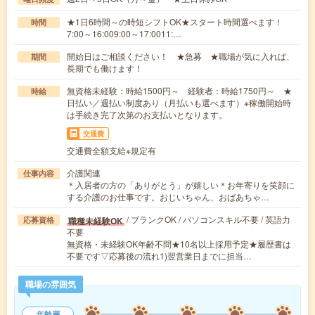
★1日6時間～の時短シフトOK★スタート時間選べます！
時間
7:00～16:009:00～17:0011:…
開始日はご相談ください！ ★急募 ★職場が気に入れば、
期間
長期でも働けます！
無資格未経験：時給1500円～ 経験者：時給1750円～ ★
時給
日払い／週払い制度あり（月払いも選べます）※稼働開始時
は手続き完了次第のお支払いとなります。
交通費
交通費全額支給※規定有
介護関連
仕事内容
＊入居者の方の「ありがとう」が嬉しい＊お年寄りを笑顔に
する介護のお仕事です。おじいちゃん、おばあちゃ…
/ ブランクOK / パソコンスキル不要 / 英語力
職種未経験OK
応募資格
不要
無資格・未経験OK年齢不問★10名以上採用予定★履歴書は
不要です▽応募後の流れ1)翌営業日までに担当…
職場の雰囲気
年齢層