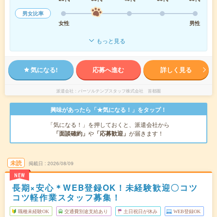
男女比率
女性
男性
もっと見る
気になる!
応募へ進む
詳しく見る
派遣会社
パーソルテンプスタッフ株式会社 首都圏
興味があったら「★気になる！」をタップ！
「気になる！」を押しておくと、派遣会社から
「面談確約」
や
「応募歓迎」
が届きます！
未読
掲載日
2026/08/09
NEW
長期×安心＊WEB登録OK！未経験歓迎〇コツ
コツ軽作業スタッフ募集！
職種未経験OK
交通費別途支給あり
土日祝日が休み
WEB登録OK