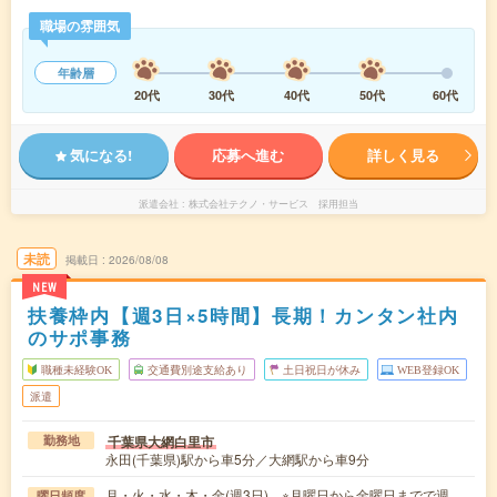
職場の雰囲気
年齢層
20代
30代
40代
50代
60代
気になる!
応募へ進む
詳しく見る
派遣会社
株式会社テクノ・サービス 採用担当
未読
掲載日
2026/08/08
NEW
扶養枠内【週3日×5時間】長期！カンタン社内
のサポ事務
職種未経験OK
交通費別途支給あり
土日祝日が休み
WEB登録OK
派遣
千葉県大網白里市
勤務地
永田(千葉県)駅から車5分／大網駅から車9分
月・火・水・木・金(週3日) ※月曜日から金曜日までで週
曜日頻度