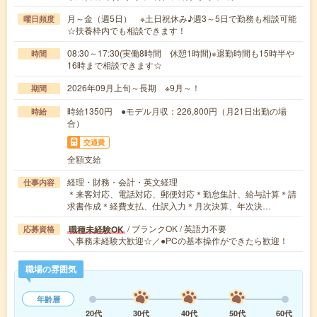
月～金（週5日） ※土日祝休み♪週3～5日で勤務も相談可能
曜日頻度
☆扶養枠内でも相談できます！
08:30～17:30(実働8時間 休憩1時間)※退勤時間も15時半や
時間
16時まで相談できます☆
2026年09月上旬～長期 ※9月～！
期間
時給1350円 ●モデル月収：226,800円（月21日出勤の場
時給
合）
交通費
全額支給
経理・財務・会計・英文経理
仕事内容
＊来客対応、電話対応、郵便対応＊勤怠集計、給与計算＊請
求書作成＊経費支払、仕訳入力＊月次決算、年次決…
/ ブランクOK / 英語力不要
職種未経験OK
応募資格
＼事務未経験大歓迎☆／●PCの基本操作ができたら歓迎！
職場の雰囲気
年齢層
20代
30代
40代
50代
60代