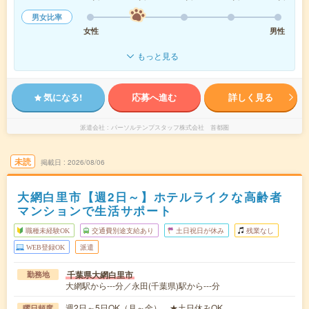
男女比率
女性
男性
もっと見る
気になる!
応募へ進む
詳しく見る
派遣会社
パーソルテンプスタッフ株式会社 首都圏
未読
掲載日
2026/08/06
大網白里市【週2日～】ホテルライクな高齢者
マンションで生活サポート
職種未経験OK
交通費別途支給あり
土日祝日が休み
残業なし
WEB登録OK
派遣
千葉県大網白里市
勤務地
大網駅から---分／永田(千葉県)駅から---分
週2日～5日OK（月～金） ★土日休みOK
曜日頻度