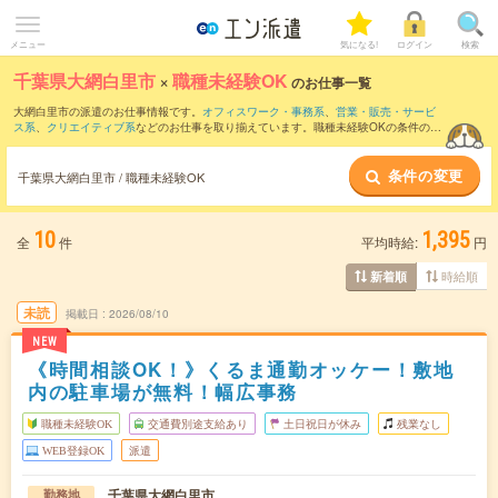
メニュー
気になる!
ログイン
検索
千葉県大網白里市
×
職種未経験OK
のお仕事一覧
大網白里市の派遣のお仕事情報です。
オフィスワーク・事務系
、
営業・販売・サービ
ス系
、
クリエイティブ系
などのお仕事を取り揃えています。職種未経験OKの条件の他
に、
交通費別途支給あり
、
友だちと一緒の応募OK
、
残業なし
などのこだわり条件も取
り揃えています。
条件の変更
千葉県大網白里市 / 職種未経験OK
10
1,395
全
件
平均時給:
円
時給順
新着順
未読
掲載日
2026/08/10
NEW
《時間相談OK！》くるま通勤オッケー！敷地
内の駐車場が無料！幅広事務
職種未経験OK
交通費別途支給あり
土日祝日が休み
残業なし
WEB登録OK
派遣
千葉県大網白里市
勤務地