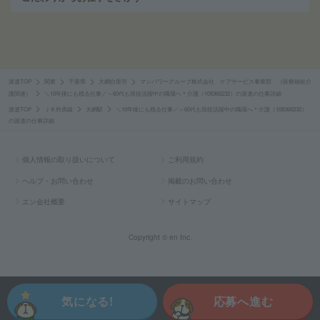
派遣TOP
関東
千葉県
大網白里市
マンパワーグループ株式会社 ケアサービス事業部 （医療福祉介
護関連）
＼10年後にも残る仕事／～60代も現役活躍中の職場へ＊介護（108366232）の派遣の仕事詳細
派遣TOP
ＪＲ外房線
大網駅
＼10年後にも残る仕事／～60代も現役活躍中の職場へ＊介護（108366232）
の派遣の仕事詳細
個人情報の取り扱いについて
ご利用規約
ヘルプ・お問い合わせ
掲載のお問い合わせ
エン会社概要
サイトマップ
Copyright © en Inc.
気になる!
応募へ進む