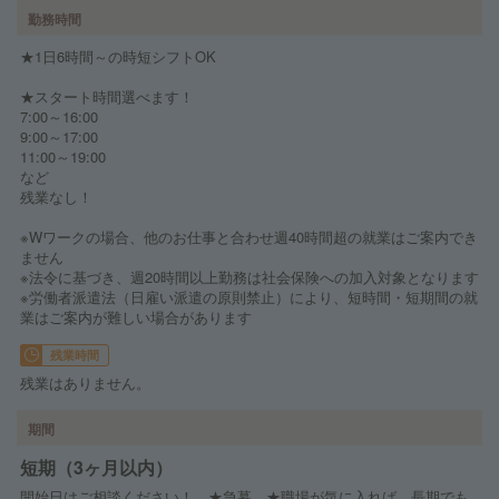
勤務時間
★1日6時間～の時短シフトOK
★スタート時間選べます！
7:00～16:00
9:00～17:00
11:00～19:00
など
残業なし！
※Wワークの場合、他のお仕事と合わせ週40時間超の就業はご案内でき
ません
※法令に基づき、週20時間以上勤務は社会保険への加入対象となります
※労働者派遣法（日雇い派遣の原則禁止）により、短時間・短期間の就
業はご案内が難しい場合があります
残業時間
残業はありません。
期間
短期（3ヶ月以内）
開始日はご相談ください！ ★急募 ★職場が気に入れば、長期でも