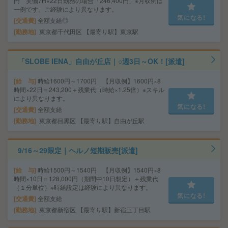
円 実働7H×22日勤務の場合「246,400円」※月収例は
一例です。ご経験により異なります。
気になる!
交通費
全額支給◎
勤務地
東京都千代田区 【最寄り駅】東京駅
「SLOBE IENA」自由が丘店｜○週3日～OK！[派遣]
給 与
時給1600円～1700円 【月収例】1600円×8
時間×22日＝243,200＋残業代（時給×1.25倍）※スキル
により異なります。
気になる!
交通費
全額支給
勤務地
東京都目黒区 【最寄り駅】自由が丘駅
9/16～29限定｜ヘルノ短期販売[派遣]
給 与
時給1500円～1540円 【月収例】1540円×8
時間×10日＝128,000円（期間中10日想定）＋残業代
（１分単位）※時給設定は経験により異なります。
気になる!
交通費
全額支給
勤務地
東京都新宿区 【最寄り駅】新宿三丁目駅