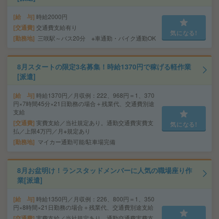
給 与
時給2000円
交通費
交通費支給有り
気になる!
勤務地
三咲駅～バス20分 ※車通勤・バイク通勤OK
8月スタートの限定3名募集！時給1370円で稼げる軽作業
[派遣]
給 与
時給1370円／月収例：222、968円＝1、370
円×7時間45分×21日勤務の場合＋残業代、交通費別途
支給
交通費
実費支給／当社規定あり。通勤交通費実費支
気になる!
払／上限4万円／月※規定あり
勤務地
マイカー通勤可能/駐車場完備
8月お盆明け！ランスタッドメンバーに人気の職場座り作
業[派遣]
給 与
時給1350円／月収例：226、800円＝1、350
円×8時間×21日勤務の場合＋残業代、交通費別途支給
交通費
実費支給／当社規定あり。通勤交通費実費支