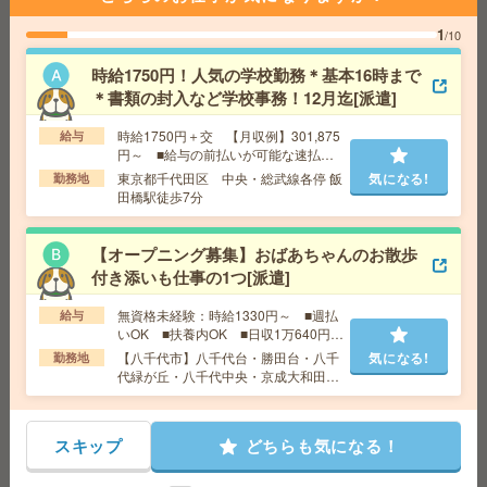
ービス企業で営業事務[派遣]
1
/10
給 与
時給1900円～2100円＋交 ■給与の前払いが
時給1750円！人気の学校勤務＊基本16時まで
可能な速払いサービスあり
＊書類の封入など学校事務！12月迄[派遣]
交通費
交通費支給あり
気になる!
勤務地
東京都千代田区 東京メトロ有楽町線 麹町駅
時給1750円＋交 【月収例】301,875
給与
徒歩1分、東京メトロ半蔵門線 半蔵門駅徒歩5分
円～ ■給与の前払いが可能な速払い
サービスあり
東京都千代田区 中央・総武線各停 飯
気になる!
勤務地
田橋駅徒歩7分
《単発1日OK！日払い可》＊DMのモクモクシール貼り
[派遣]
【オープニング募集】おばあちゃんのお散歩
給 与
時給1,500円～1,875円
付き添いも仕事の1つ[派遣]
交通費
■ 交通費規定内支給 ※派遣先による
無資格未経験：時給1330円～ ■週払
給与
気になる!
勤務地
【牛久市】牛久駅・ひたち野うしく駅など勤
いOK ■扶養内OK ■日収1万640円以
務地多数！
上
【八千代市】八千代台・勝田台・八千
気になる!
勤務地
代緑が丘・八千代中央・京成大和田な
ど勤務地多数！
＼来社不要／単発1日OK＊DMの仕分け[派遣]
給 与
スキップ
時給1,500円～1,875円
どちらも気になる！
勤務地
【水戸市】水戸駅・赤塚駅・内原駅・東水戸
気になる!
駅・常澄駅など勤務地多数！