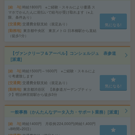
給 与
時給1800円 ※ご経験・スキルにより優遇 ス
マホでかんたんに前払いで給与が受け取れます（※上
限、条件あり）
交通費
交通費全額支給（規定あり）
気になる!
勤務地
東京都中央区 東京メトロ 日本橋駅から直結
（徒歩1分）
【ヴァンクリーフ＆アーペル】コンシェルジュ 表参道
[派遣]
給 与
時給1500円～1600円 ※ご経験・スキルによ
り考慮致します
交通費
交通費全額支給（規定あり）
気になる!
勤務地
東京都渋谷区 【表参道ガーデンブティッ
ク】明治神宮前駅から徒歩3分
一般事務（かんたんなデータ入力・サポート業務）[派遣]
給 与
時給1400円 月収例:224,000円(時給1,400円
×8時間×20日）