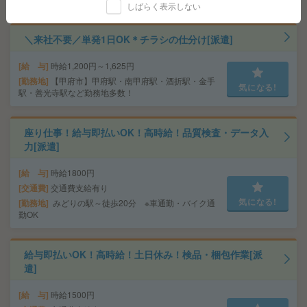
しばらく表示しない
＼来社不要／単発1日OK＊チラシの仕分け[派遣]
給 与
時給1,200円～1,625円
勤務地
【甲府市】甲府駅・南甲府駅・酒折駅・金手
気になる!
駅・善光寺駅など勤務地多数！
座り仕事！給与即払いOK！高時給！品質検査・データ入
力[派遣]
給 与
時給1800円
交通費
交通費支給有り
気になる!
勤務地
みどりの駅～徒歩20分 ※車通勤・バイク通
勤OK
給与即払いOK！高時給！土日休み！検品・梱包作業[派
遣]
給 与
時給1500円