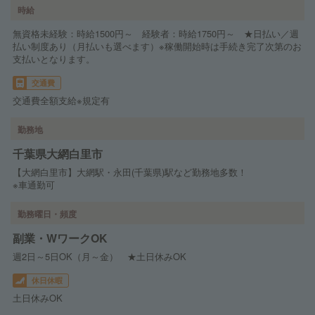
時給
無資格未経験：時給1500円～ 経験者：時給1750円～ ★日払い／週
払い制度あり（月払いも選べます）※稼働開始時は手続き完了次第のお
支払いとなります。
交通費
交通費全額支給※規定有
勤務地
千葉県大網白里市
【大網白里市】大網駅・永田(千葉県)駅など勤務地多数！
※車通勤可
勤務曜日・頻度
副業・WワークOK
週2日～5日OK（月～金） ★土日休みOK
休日休暇
土日休みOK