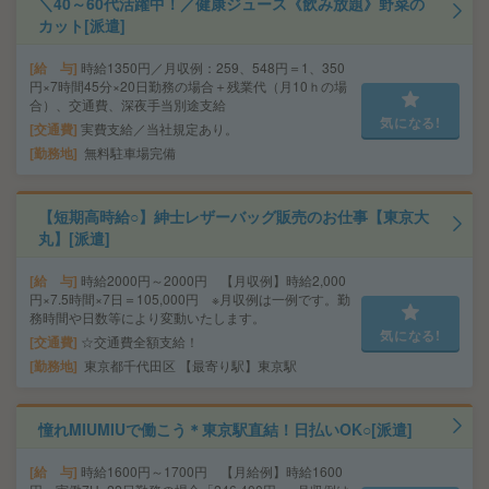
＼40～60代活躍中！／健康ジュース《飲み放題》野菜の
カット[派遣]
給 与
時給1350円／月収例：259、548円＝1、350
円×7時間45分×20日勤務の場合＋残業代（月10ｈの場
合）、交通費、深夜手当別途支給
気になる!
交通費
実費支給／当社規定あり。
勤務地
無料駐車場完備
【短期高時給○】紳士レザーバッグ販売のお仕事【東京大
丸】[派遣]
給 与
時給2000円～2000円 【月収例】時給2,000
円×7.5時間×7日＝105,000円 ※月収例は一例です。勤
務時間や日数等により変動いたします。
気になる!
交通費
☆交通費全額支給！
勤務地
東京都千代田区 【最寄り駅】東京駅
憧れMIUMIUで働こう＊東京駅直結！日払いOK○[派遣]
給 与
時給1600円～1700円 【月給例】時給1600