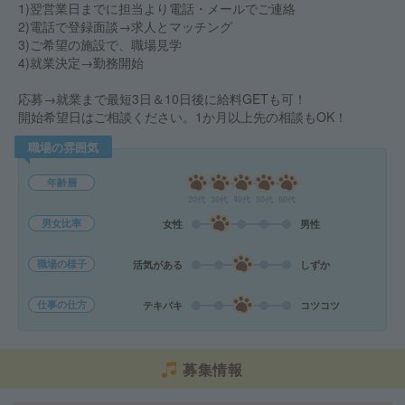
1)翌営業日までに担当より電話・メールでご連絡
2)電話で登録面談→求人とマッチング
3)ご希望の施設で、職場見学
4)就業決定→勤務開始
応募→就業まで最短3日＆10日後に給料GETも可！
開始希望日はご相談ください。1か月以上先の相談もOK！
職場の雰囲気
年齢層
20代
30代
40代
50代
60代
男女比率
女性
男性
職場の様子
活気がある
しずか
仕事の仕方
テキパキ
コツコツ
募集情報