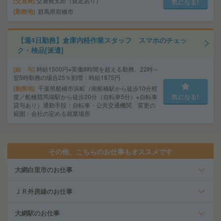
交通費
交通費支給（規定あり）
気になる!
勤務地
群馬県前橋市
【週4日勤務】倉庫内軽作業スタッフ スマホのチェッ
ク・検品[派遣]
給 与
時給1500円※実働8時間を超える勤務、22時～
翌5時勤務の場合25％割増：時給1875円
勤務地
千葉県船橋市浜町（南船橋駅から徒歩10分程
度／船橋競馬場駅から徒歩20分（自転車5分）※自転車
気になる!
貸与あり）通勤手段：自転車・公共交通機関 変更の
範囲：会社の定める就業場所
その他、こちらのお仕事もオススメです
大網白里市のお仕事
ＪＲ外房線のお仕事
大網駅のお仕事