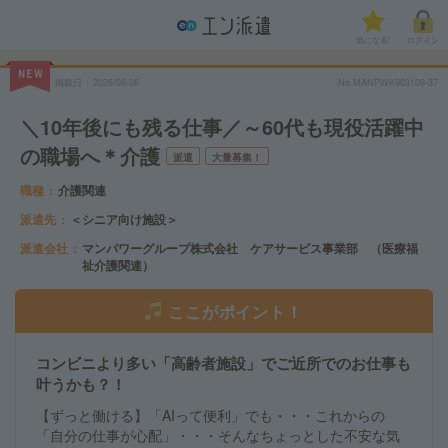
気になる!
ログイン
NEW
掲載日
2026/08/06
No.MANPWK903109-37
＼10年後にも残る仕事／～60代も現役活躍中
の職場へ＊介護
派遣
大量募集！
職種
介護関連
派遣先
＜シニア向け施設＞
派遣会社
マンパワーグループ株式会社 ケアサービス事業部 （医療福
祉介護関連）
ここがポイント！
コンビニより多い「高齢者施設」でご近所でのお仕事も
叶うかも？！
【ずっと働ける】「AIって便利」でも・・・これからの
「自分の仕事が心配」・・・そんなちょっとした不安な気