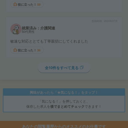
役に立った！
59
投稿時期
2024年07月
就業済み：介護関連
50代男性
敏速な対応ととても丁寧親切にしてくれました
役に立った！
36
全10件をすべて見る
興味があったら「★気になる！」をタップ！
「気になる！」を押しておくと、
保存した求人を
後でまとめてチェック
できます！
あなたの閲覧履歴からのオススメのお仕事です