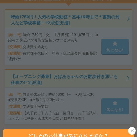
時給1750円！人気の学校勤務＊基本16時まで＊書類の封
入など学校事務！12月迄[派遣]
給 与
時給1750円＋交 【月収例】301,875円～ ■
給与の前払いが可能な速払いサービスあり
交通費
交通費支給あり
気になる!
勤務地
東京都千代田区 中央・総武線各停 飯田橋駅
徒歩7分
【オープニング募集】おばあちゃんのお散歩付き添いも
仕事の1つ[派遣]
給 与
無資格未経験：時給1330円～ ■週払いOK
■扶養内OK ■日収1万640円以上
交通費
交通費全額支給
気になる!
勤務地
【八千代市】八千代台・勝田台・八千代緑が
丘・八千代中央・京成大和田など勤務地多数！
どちらのお仕事が気になりますか？
完全在宅＊時給1900円！週4日＆10-15時半勤務！人材サ