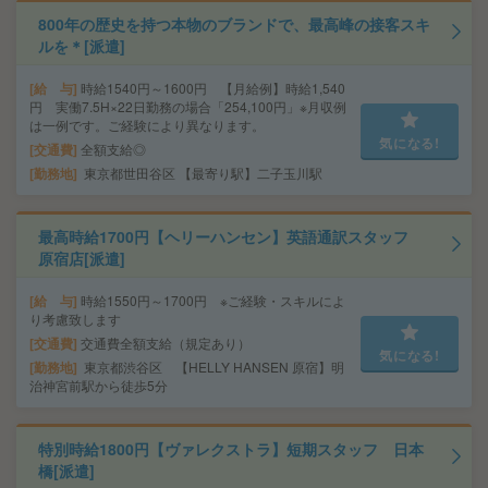
800年の歴史を持つ本物のブランドで、最高峰の接客スキ
ルを＊[派遣]
給 与
時給1540円～1600円 【月給例】時給1,540
円 実働7.5H×22日勤務の場合「254,100円」※月収例
は一例です。ご経験により異なります。
気になる!
交通費
全額支給◎
勤務地
東京都世田谷区 【最寄り駅】二子玉川駅
最高時給1700円【ヘリーハンセン】英語通訳スタッフ
原宿店[派遣]
給 与
時給1550円～1700円 ※ご経験・スキルによ
り考慮致します
交通費
交通費全額支給（規定あり）
気になる!
勤務地
東京都渋谷区 【HELLY HANSEN 原宿】明
治神宮前駅から徒歩5分
特別時給1800円【ヴァレクストラ】短期スタッフ 日本
橋[派遣]