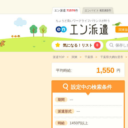
エン派遣
71570
件
エンバイト
82182
件
ちょうど良いワークライフバランスが叶う
関東版
気になる！リスト
0
保存し
派遣TOP
関東
千葉県
千葉県大網白里市
,
1
5
5
0
平均時給:
円
設定中の検索条件
期間
---
派遣形式
---
時給
1450円以上