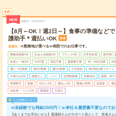
未読
NEW
掲載日
2026/08/07
【8月～OK！週2日～】食事の準備など
護助手＊週払いOK
派遣
≪勤務地が選べる≫病院でのお仕事です。
派遣先
職種未経験OK
社会人未経験OK
ブランクOK
大学生歓迎
既卒第二
友達と一緒OK
OA不要
英語不要
履歴書不要
40～50代活躍
6
週2～3日勤務
週4日勤務
週5日勤務
土日祝休
朝10時以降スタート
午後のみOK
残業なし
シフト
交替制勤務
扶養控内
副業・Wワ
車通勤可
制服
日払いOK
週払いOK
職場が禁煙
派遣多
電
自転車・バイクOK
看護師
介護士
ここがポイント！
≪未経験でも時給1500円！≫来社＆履歴書不要なので
【あくまでお手伝いから】看護師さんのサポート役として、患者さん