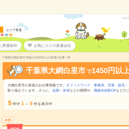
ヘル
エリア変更
た希望条件
お気に入りの派遣会社
千葉県大網白里市 時給1450円以上の派遣の仕事一覧
千葉県大網白里市
1450円以
で
大網白里市の派遣のお仕事情報です。
オフィスワーク・事務系
、
営業・販売・
取り揃えています。さらに、
短期
・
単発
などの期間や、
職種未経験OK
などの
5
1
5
件中
～
件を表示中
未読