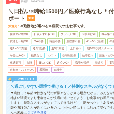
NEW
掲載日
2026/08/08
＼日払い×時給1500円／医療行為なし＊
ポート
派遣
≪勤務地が選べる≫病院でのお仕事です。
派遣先
職種未経験OK
社会人未経験OK
ブランクOK
大学生歓迎
既卒第二
友達と一緒OK
OA不要
英語不要
履歴書不要
40～50代活躍
6
週2～3日勤務
週4日勤務
週5日勤務
土日祝休
朝10時以降スタート
午後のみOK
残業なし
シフト
交替制勤務
扶養控内
副業・Wワ
車通勤可
制服
日払いOK
週払いOK
職場が禁煙
派遣多
電
自転車・バイクOK
看護師
介護士
ここがポイント！
＼過ごしやすい環境で働ける！／特別なスキルがなくて
▼病院って年齢や性別を問わず様々な方が来る場所だから、みんなが
地よい環境でより患者さんが快適に過ごせるよう、お食事やお風呂の
します。特別なスキルがなくてもできるけど、「助かった」「ありが
師や看護師さんが近くにいるのも、困った時はすぐに頼れて安心です
んも未経…
つづきを見る