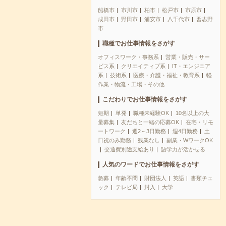
船橋市
市川市
柏市
松戸市
市原市
成田市
野田市
浦安市
八千代市
習志野
市
職種でお仕事情報をさがす
オフィスワーク・事務系
営業・販売・サー
ビス系
クリエイティブ系
IT・エンジニア
系
技術系
医療・介護・福祉・教育系
軽
作業・物流・工場・その他
こだわりでお仕事情報をさがす
短期
単発
職種未経験OK
10名以上の大
量募集
友だちと一緒の応募OK
在宅・リモ
ートワーク
週2～3日勤務
週4日勤務
土
日祝のみ勤務
残業なし
副業・WワークOK
交通費別途支給あり
語学力が活かせる
人気のワードでお仕事情報をさがす
急募
年齢不問
財団法人
英語
書類チェ
ック
テレビ局
封入
大学