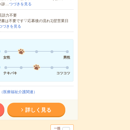
○診…
つづきを見る
 英語力不要
歴書は不要です▽応募後の流れ1)翌営業日
つづきを見る
女性
男性
テキパキ
コツコツ
（医療福祉介護関連）
詳しく見る
一括