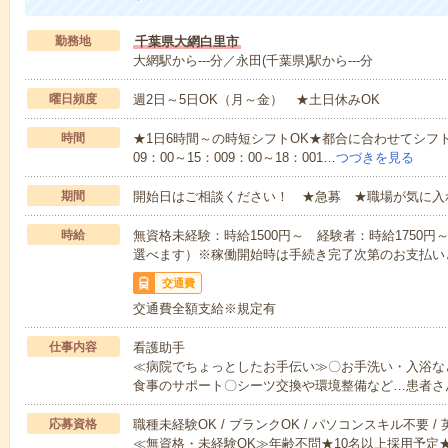
勤務地
千葉県大網白里市
大網駅から---分／永田(千葉県)駅から---分
曜日頻度
週2日～5日OK（月～金） ★土日休みOK
時間
★1日6時間～の時短シフトOK★都合に合わせてシフト
09：00～15：009：00～18：001…
つづきを見る
期間
開始日はご相談ください！ ★急募 ★職場が気に入
時給
無資格未経験：時給1500円～ 経験者：時給1750
選べます）※稼働開始時は手続き完了次第のお支払い
交通費
交通費全額支給※規定有
仕事内容
看護助手
≪病院でちょっとしたお手伝い≫〇お手洗い・入浴な
食事のサポート〇シーツ交換や環境整備など…患者さ
応募資格
職種未経験OK / ブランクOK / パソコンスキル不要 /
≪無資格・未経験OK≫年齢不問★10名以上採用予定