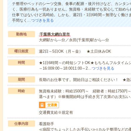
テ整理やベッドのシーツ交換、食事の配膳・後片付けなど、カンタン
く、医療行為も一切ありません。無資格・未経験でも安心して始めら
仕事ではないけど高時給。しかも、週2日・1日6時間～無理なく働け
手間なく…
つづきを見る
勤務地
千葉県大網白里市
大網駅から---分／永田(千葉県)駅から---分
曜日頻度
週2日～5日OK（月～金） ★土日休みOK
時間
★1日6時間～の時短シフトOK★もちろんフルタイムシ
～16:009:00～18:0011:00～2…
つづきを見る
期間
長期のお仕事です。開始日はご相談ください！ ★急
時給
無資格未経験：時給1500円～ 経験者：時給1750
選べます）※稼働開始時は手続き完了次第のお支払い
交通費
交通費支給※規定有
仕事内容
看護助手
≪病院でちょっとしたお手伝い≫○カルテ整理などの