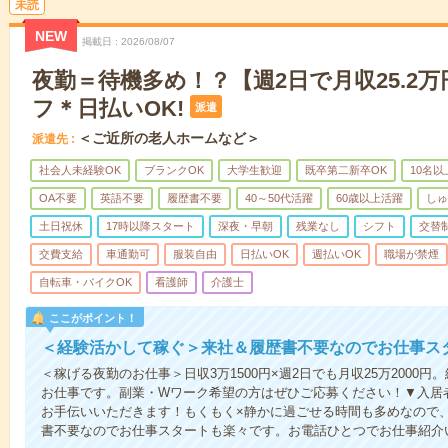
未読
NEW
掲載日
2026/08/07
夜勤＝待機多め！？【週2日で月収25.2
フ＊日払いOK!
派遣
＜ご近所の老人ホームなど＞
派遣先
社会人未経験OK
ブランクOK
大学生歓迎
既卒第二新卒OK
10名
OA不要
英語不要
履歴書不要
40～50代活躍
60歳以上活躍
しゅ
土日祝休
17時以降スタート
深夜・早朝
残業なし
シフト
交替
交費支給
車通勤可
服装自由
日払いOK
週払いOK
職場が禁煙
自転車・バイクOK
看護師
介護士
ここがポイント！
＜経験活かして稼ぐ＞来社＆履歴書不要なのでお仕事ス
＜稼げる夜勤のお仕事＞日収3万1500円×週2日でも月収25万2000
お仕事です。副業・Wワーク希望の方はぜひご応募ください！▼入居
お手伝いいただきます！もくもく×静かに過ごせる時間も多めなので
書不要なのでお仕事スタートも楽々です。お電話ひとつでお仕事紹介