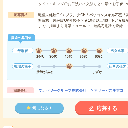
ッドメイキング〇お手洗い・入浴など生活のお手伝い
応募資格
職種未経験OK / ブランクOK / パソコンスキル不要 /
無資格・未経験OK年齢不問★10名以上採用予定★履
までに担当より電話・メールでご連絡2)電話で登録…
職場の雰囲気
年齢層
男女比率
20代
30代
40代
50代
60代
職場の様子
仕事の仕方
活気がある
しずか
マンパワーグループ株式会社 ケアサービス事業部 
派遣会社
応募する
気になる！