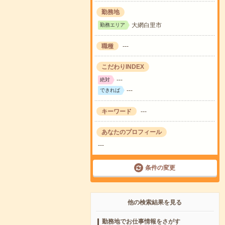
勤務地
大網白里市
勤務エリア
職種
---
こだわりINDEX
---
絶対
---
できれば
キーワード
---
あなたのプロフィール
---
条件の変更
他の検索結果を見る
勤務地でお仕事情報をさがす