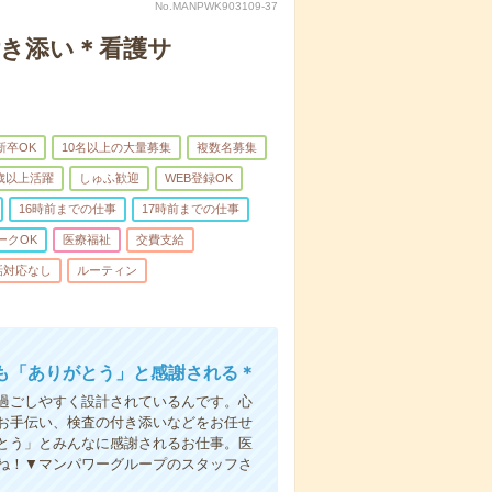
No.MANPWK903109-37
付き添い＊看護サ
新卒OK
10名以上の大量募集
複数名募集
0歳以上活躍
しゅふ歓迎
WEB登録OK
16時前までの仕事
17時前までの仕事
ークOK
医療福祉
交費支給
話対応なし
ルーティン
も「ありがとう」と感謝される＊
過ごしやすく設計されているんです。心
お手伝い、検査の付き添いなどをお任せ
とう」とみんなに感謝されるお仕事。医
ね！▼マンパワーグループのスタッフさ