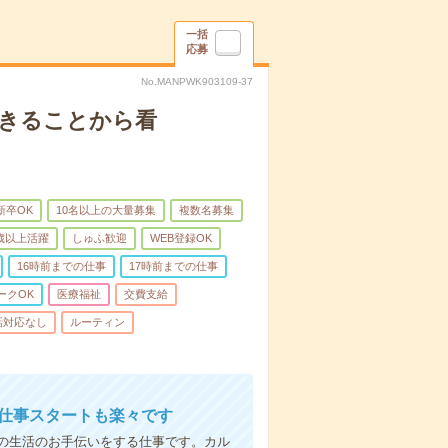
一括
応募
No.MANPWK903109-37
できることから看
新卒OK
10名以上の大量募集
複数名募集
0歳以上活躍
しゅふ歓迎
WEB登録OK
16時前までの仕事
17時前までの仕事
ークOK
医療福祉
交費支給
話対応なし
ルーティン
お仕事スタートも楽々です
の生活のお手伝いをする仕事です。カル