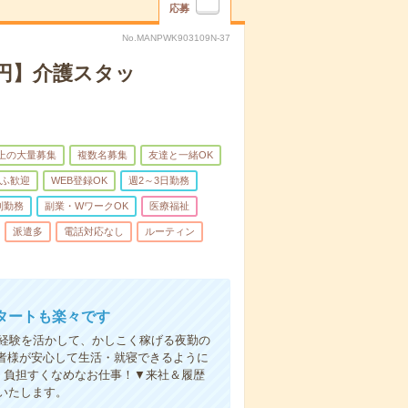
応募
No.MANPWK903109N-37
万円】介護スタッ
以上の大量募集
複数名募集
友達と一緒OK
ふ歓迎
WEB登録OK
週2～3日勤務
制勤務
副業・WワークOK
医療福祉
派遣多
電話対応なし
ルーティン
タートも楽々です
円。経験を活かして、かしこく稼げる夜勤の
者様が安心して生活・就寝できるように
、負担すくなめなお仕事！▼来社＆履歴
いたします。