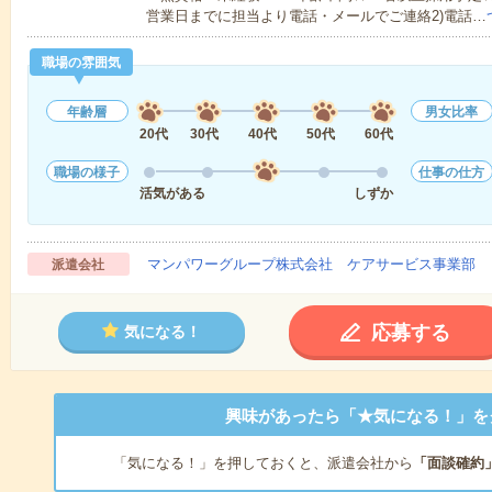
営業日までに担当より電話・メールでご連絡2)電話…
職場の雰囲気
年齢層
男女比率
20代
30代
40代
50代
60代
職場の様子
仕事の仕方
活気がある
しずか
マンパワーグループ株式会社 ケアサービス事業部 
派遣会社
応募する
気になる！
興味があったら「★気になる！」を
「気になる！」を押しておくと、派遣会社から
「面談確約