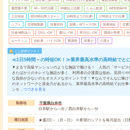
ブランクOK
既卒第二新卒OK
10名以上の大量募集
複数名募集
友達
履歴書不要
40～50代活躍
60歳以上活躍
しゅふ歓迎
WEB登録OK
土日祝休
朝10時以降スタート
16時前までの仕事
17時前までの仕事
シフト
交替制勤務
扶養控内
副業・WワークOK
医療福祉
交費
社食/補助あり
日払いOK
週払いOK
即日払いOK
職場が禁煙
外
ルーティン
自転車・バイクOK
看護師
栄養士
介護士
ここがポイント！
≪1日5時間～の時短OK！≫業界最高水準の高時給でと
▼まるで高級マンションのような施設で働ける！ 人気の「サービス
きたばかりのキレイな施設が多く、利用者の介護度は低め。見回りや
な負担が少ないのもオススメなポイントです！▼なんでそんなに稼げる
のネットワークと資金力があるから、業界最高水準の高時給でお仕事
ンセ…
つづきを見る
勤務地
千葉県白井市
白井駅から---分／西白井駅から---分
曜日頻度
★週2日～（月～日） ※希望のシフトを毎月提出（