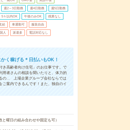
と一緒OK
OA不要
英語不要
週2～3日勤務
週4日勤務
週5日勤務
5ｈ以内OK
午後のみOK
残業なし
支給
車通勤可
服装自由
国人
派遣多
電話対応なし
にかく稼げる＊日払いもOK！
付き高齢者向け住宅」のお仕事です。で
利用者さんの相談を聞いたりと、体力的
の... 上場企業グループ会社ならでは
をご案内できるんです！また、独自のイ
日数と曜日の組み合わせや固定も可）