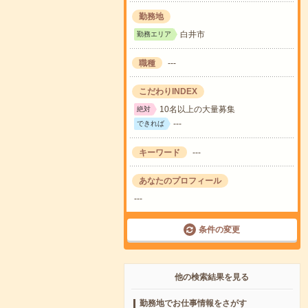
勤務地
白井市
勤務エリア
職種
---
こだわりINDEX
10名以上の大量募集
絶対
---
できれば
キーワード
---
あなたのプロフィール
---
条件の変更
他の検索結果を見る
勤務地でお仕事情報をさがす