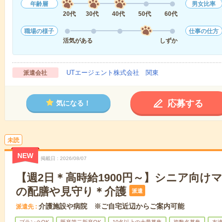
年齢層
男女比率
20代
30代
40代
50代
60代
職場の様子
仕事の仕方
活気がある
しずか
UTエージェント株式会社 関東
派遣会社
応募する
気になる！
未読
NEW
掲載日
2026/08/07
【週2日＊高時給1900円～】シニア向け
の配膳や見守り＊介護
派遣
介護施設や病院 ※ご自宅近辺からご案内可能
派遣先