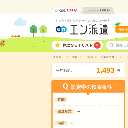
エン派遣
71573
件
エンバイト
82531
件
ちょうど良いワークライフバランスが叶う
関東版
気になる！リスト
0
保存し
派遣TOP
関東
千葉県
千葉県白井市
千
,
1
4
9
3
平均時給:
円
設定中の検索条件
期間
---
派遣形式
---
時給
---