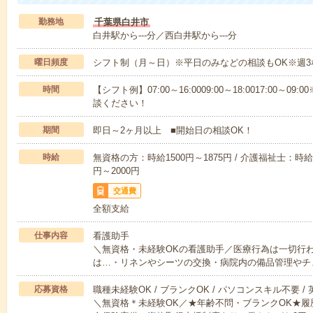
勤務地
千葉県白井市
白井駅から---分／西白井駅から---分
曜日頻度
シフト制（月～日）※平日のみなどの相談もOK※週3
時間
【シフト例】07:00～16:0009:00～18:0017:00
談ください！
期間
即日～2ヶ月以上 ■開始日の相談OK！
時給
無資格の方：時給1500円～1875円 / 介護福祉士：時給1
円～2000円
交通費
全額支給
仕事内容
看護助手
＼無資格・未経験OKの看護助手／医療行為は一切行
は…・リネンやシーツの交換・病院内の備品管理やチ
応募資格
職種未経験OK / ブランクOK / パソコンスキル不要 /
＼無資格＊未経験OK／★年齢不問・ブランクOK★履