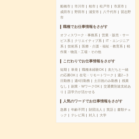
船橋市
市川市
柏市
松戸市
市原市
成田市
野田市
浦安市
八千代市
習志野
市
職種でお仕事情報をさがす
オフィスワーク・事務系
営業・販売・サー
ビス系
クリエイティブ系
IT・エンジニア
系
技術系
医療・介護・福祉・教育系
軽
作業・物流・工場・その他
こだわりでお仕事情報をさがす
短期
単発
職種未経験OK
友だちと一緒
の応募OK
在宅・リモートワーク
週2～3
日勤務
週4日勤務
土日祝のみ勤務
残業
なし
副業・WワークOK
交通費別途支給あ
り
語学力が活かせる
人気のワードでお仕事情報をさがす
急募
年齢不問
財団法人
英語
書類チェ
ック
テレビ局
封入
大学