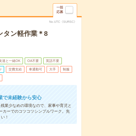
一括
応募
No.UTC《SURSC》
ンタン軽作業＊8
友達と一緒OK
OA不要
英語不要
少
交費支給
車通勤可
大手
制服
業で未経験から安心
。残業少なめの環境なので、家事や育児と
ーカーでのコツコツシンプルワーク。先
さい！