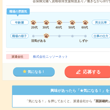
会保険完備＼資格取得支援制度あり／働きながら0円
職場の雰囲気
年齢層
男女比率
20代
30代
40代
50代
60代
職場の様子
仕事の仕方
活気がある
しずか
株式会社ニッソーネット
派遣会社
応募する
気になる！
興味があったら「★気になる！」を
「気になる！」を押しておくと、派遣会社から
「面談確約