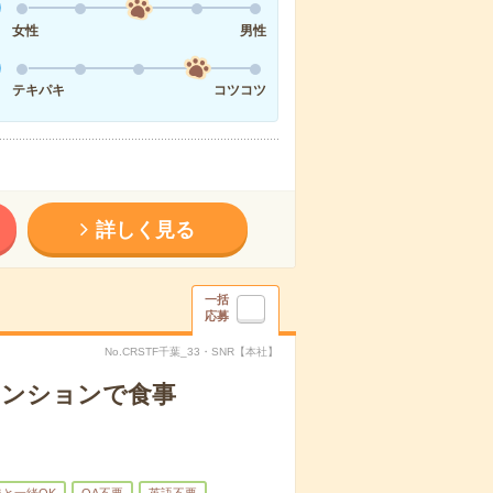
女性
男性
テキパキ
コツコツ
詳しく見る
一括
応募
No.CRSTF千葉_33・SNR【本社】
マンションで食事