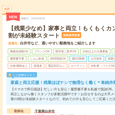
未読
NEW
掲載日
2026/08/08
【残業少なめ】家事と両立！もくもくカ
割が未経験スタート
無期雇用派遣
白井市など、通いやすい勤務地をご紹介します
派遣先
職種未経験OK
ブランクOK
既卒第二新卒OK
10名以上の大量募集
履歴書不要
しゅふ歓迎
WEB登録OK
週5日勤務
土日祝休
残業
社食/補助あり
派遣多
電話対応なし
ルーティン
自転車・バイクOK
ここがポイント！
家庭と両立応援！残業ほぼナシで無理なく働く＊単純作
【スマホで即日面談】忙しい方も安心！履歴書不要＆私服で面談OK
両立しながら働くスタッフが多数活躍中です！お任せするのは大手メ
輩の8割が未経験スタートなので、初めての方も安心してご応募くだ
勤務地
千葉県白井市