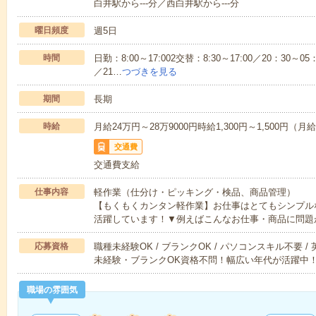
白井駅から---分／西白井駅から---分
曜日頻度
週5日
時間
日勤：8:00～17:002交替：8:30～17:00／20：30～05：
／21…
つづきを見る
期間
長期
時給
月給24万円～28万9000円時給1,300円～1,500円（
交通費
交通費支給
仕事内容
軽作業（仕分け・ピッキング・検品、商品管理）
【もくもくカンタン軽作業】お仕事はとてもシンプル
活躍しています！▼例えばこんなお仕事・商品に問題
応募資格
職種未経験OK / ブランクOK / パソコンスキル不要 /
未経験・ブランクOK資格不問！幅広い年代が活躍中
職場の雰囲気