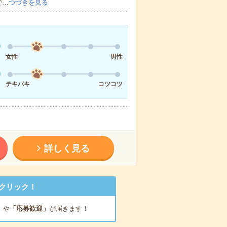
で…
つづきを見る
女性
男性
テキパキ
コツコツ
詳しく見る
クリック！
」
や
「応募歓迎」
が届きます！