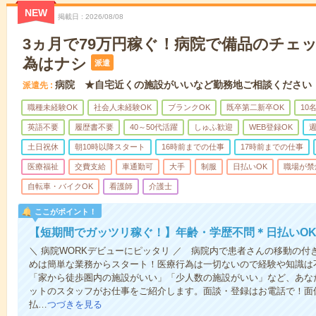
NEW
掲載日
2026/08/08
3ヵ月で79万円稼ぐ！病院で備品のチェ
為はナシ
派遣
病院 ★自宅近くの施設がいいなど勤務地ご相談ください
派遣先
職種未経験OK
社会人未経験OK
ブランクOK
既卒第二新卒OK
10
英語不要
履歴書不要
40～50代活躍
しゅふ歓迎
WEB登録OK
週
土日祝休
朝10時以降スタート
16時前までの仕事
17時前までの仕事
医療福祉
交費支給
車通勤可
大手
制服
日払いOK
職場が禁
自転車・バイクOK
看護師
介護士
ここがポイント！
【短期間でガッツリ稼ぐ！】年齢・学歴不問＊日払いOK
＼ 病院WORKデビューにピッタリ ／ 病院内で患者さんの移動の
めは簡単な業務からスタート！医療行為は一切ないので経験や知識は
「家から徒歩圏内の施設がいい」「少人数の施設がいい」など、あな
ットのスタッフがお仕事をご紹介します。面談・登録はお電話で！面
払…
つづきを見る