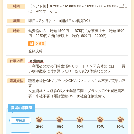
【シフト例】07:00～16:0009:00～18:0017:00～09:00※ 上記
時間
は一例です！そ…
即日～2ヶ月以上 ■開始日の相談OK！
期間
無資格の方：時給1500円～1875円 / 介護福祉士：時給1800
時給
円～2250円 / 初任者以上：時給1600円～2000円
交通費
全額支給
介護関連
仕事内容
／利用者の方の日常生活をサポート！＼▽具体的には…・買
い物や散歩に付き添ったり・折り紙や体操などのレ…
職種未経験OK / ブランクOK / パソコンスキル不要 / 英語力不
応募資格
要
＼無資格＊未経験OK／★年齢不問・ブランクOK★履歴書不
要・来社不要（電話登録OK）★社会保険完備＼…
職場の雰囲気
年齢層
20代
30代
40代
50代
60代