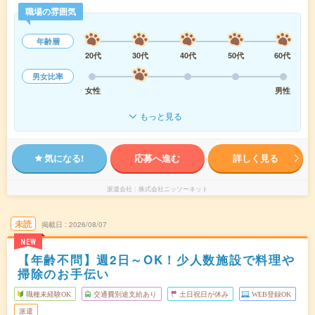
職場の雰囲気
年齢層
20代
30代
40代
50代
60代
男女比率
女性
男性
もっと見る
気になる!
応募へ進む
詳しく見る
派遣会社
株式会社ニッソーネット
未読
掲載日
2026/08/07
NEW
【年齢不問】週2日～OK！少人数施設で料理や
掃除のお手伝い
職種未経験OK
交通費別途支給あり
土日祝日が休み
WEB登録OK
派遣