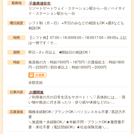
千葉県浦安市
勤務地
リゾートゲートウェイ・ステーション駅から---分／ベイサイ
ド・ステーション駅から---分
シフト制（月～日） ※平日のみなどの相談もOK ※週3なども
曜日頻度
相談OK
【シフト例】07:00～16:0009:00～18:0017:00～09:00※ 上記
時間
は一例です！そ…
即日～2ヶ月以上 ■開始日の相談OK！
期間
無資格の方：時給1500円～1875円 / 介護福祉士：時給1800
時給
円～2250円 / 初任者以上：時給1600円～2000円
交通費
全額支給
介護関連
仕事内容
／利用者の方の日常生活をサポート！＼▽具体的には…・買
い物や散歩に付き添ったり・折り紙や体操などのレ…
職種未経験OK / ブランクOK / パソコンスキル不要 / 英語力不
応募資格
要
＼無資格＊未経験OK／★年齢不問・ブランクOK★履歴書不
要・来社不要（電話登録OK）★社会保険完備＼…