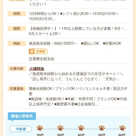
ください！
1日5時間からOK！■シフト例(1)8:00～13:00(2)10:00～
時間
15:00(3)12:00…
【積極採用中！】＊1年以上勤務している方が多数！8月～、
期間
9月スタートもOK！
無資格未経験：時給1330円～ ■週払いOK ■扶養内OK
時給
交通費
交通費全額支給
介護関連
仕事内容
／無資格未経験から始める介護施設での生活サポート！＼
「話し相手になって、うんうんとうなずく」「天気が…
職種未経験OK / ブランクOK / パソコンスキル不要 / 英語力不
応募資格
要
■無資格・未経験OK！■年齢・学歴不問！ブランクOK!■10名
以上採用予定！■履歴書不要■社会保険完…
職場の雰囲気
年齢層
20代
30代
40代
50代
60代