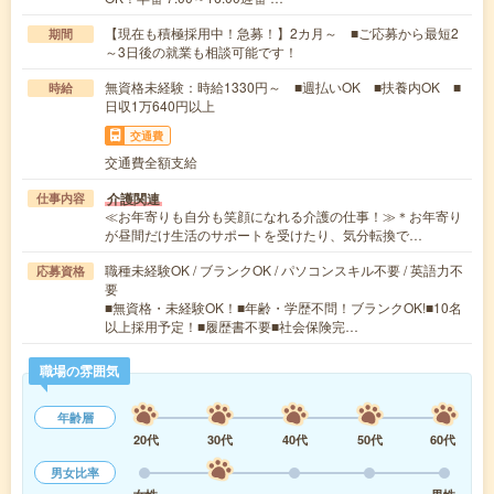
【現在も積極採用中！急募！】2カ月～ ■ご応募から最短2
期間
～3日後の就業も相談可能です！
無資格未経験：時給1330円～ ■週払いOK ■扶養内OK ■
時給
日収1万640円以上
交通費
交通費全額支給
介護関連
仕事内容
≪お年寄りも自分も笑顔になれる介護の仕事！≫＊お年寄り
が昼間だけ生活のサポートを受けたり、気分転換で…
職種未経験OK / ブランクOK / パソコンスキル不要 / 英語力不
応募資格
要
■無資格・未経験OK！■年齢・学歴不問！ブランクOK!■10名
以上採用予定！■履歴書不要■社会保険完…
職場の雰囲気
年齢層
20代
30代
40代
50代
60代
男女比率