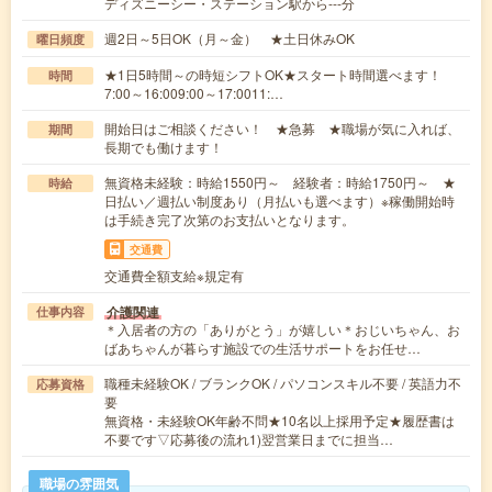
ディズニーシー・ステーション駅から---分
週2日～5日OK（月～金） ★土日休みOK
曜日頻度
★1日5時間～の時短シフトOK★スタート時間選べます！
時間
7:00～16:009:00～17:0011:…
開始日はご相談ください！ ★急募 ★職場が気に入れば、
期間
長期でも働けます！
無資格未経験：時給1550円～ 経験者：時給1750円～ ★
時給
日払い／週払い制度あり（月払いも選べます）※稼働開始時
は手続き完了次第のお支払いとなります。
交通費
交通費全額支給※規定有
介護関連
仕事内容
＊入居者の方の「ありがとう」が嬉しい＊おじいちゃん、お
ばあちゃんが暮らす施設での生活サポートをお任せ…
職種未経験OK / ブランクOK / パソコンスキル不要 / 英語力不
応募資格
要
無資格・未経験OK年齢不問★10名以上採用予定★履歴書は
不要です▽応募後の流れ1)翌営業日までに担当…
職場の雰囲気