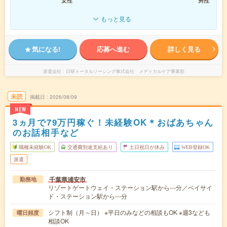
女性
男性
もっと見る
気になる!
応募へ進む
詳しく見る
派遣会社
日研トータルソーシング株式会社 メディカルケア事業部
未読
掲載日
2026/08/09
NEW
3ヵ月で79万円稼ぐ！未経験OK＊おばあちゃん
のお話相手など
職種未経験OK
交通費別途支給あり
土日祝日が休み
WEB登録OK
派遣
千葉県浦安市
勤務地
リゾートゲートウェイ・ステーション駅から---分／ベイサイ
ド・ステーション駅から---分
シフト制（月～日） ※平日のみなどの相談もOK ※週3なども
曜日頻度
相談OK