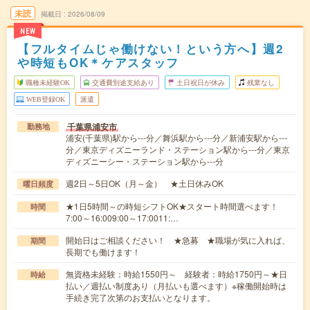
未読
掲載日
2026/08/09
NEW
【フルタイムじゃ働けない！という方へ】週2
や時短もOK＊ケアスタッフ
職種未経験OK
交通費別途支給あり
土日祝日が休み
残業なし
WEB登録OK
派遣
千葉県浦安市
勤務地
浦安(千葉県)駅から---分／舞浜駅から---分／新浦安駅から---
分／東京ディズニーランド・ステーション駅から---分／東京
ディズニーシー・ステーション駅から---分
週2日～5日OK（月～金） ★土日休みOK
曜日頻度
★1日5時間～の時短シフトOK★スタート時間選べます！
時間
7:00～16:009:00～17:0011:…
開始日はご相談ください！ ★急募 ★職場が気に入れば、
期間
長期でも働けます！
無資格未経験：時給1550円～ 経験者：時給1750円～★日
時給
払い／週払い制度あり（月払いも選べます）※稼働開始時は
手続き完了次第のお支払いとなります。