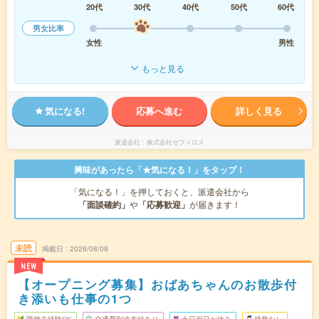
20代
30代
40代
50代
60代
男女比率
女性
男性
もっと見る
気になる!
応募へ進む
詳しく見る
派遣会社
株式会社ゼフィロス
興味があったら「★気になる！」をタップ！
「気になる！」を押しておくと、派遣会社から
「面談確約」
や
「応募歓迎」
が届きます！
未読
掲載日
2026/08/09
NEW
【オープニング募集】おばあちゃんのお散歩付
き添いも仕事の1つ
職種未経験OK
交通費別途支給あり
土日祝日が休み
残業なし