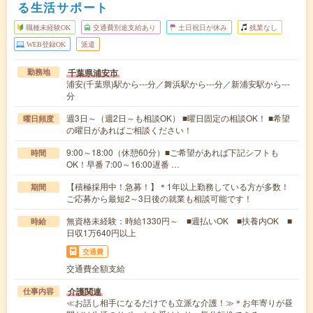
る生活サポート
職種未経験OK
交通費別途支給あり
土日祝日が休み
残業なし
WEB登録OK
派遣
千葉県浦安市
勤務地
浦安(千葉県)駅から---分／舞浜駅から---分／新浦安駅から---
分
週3日～（週2日～も相談OK） ■曜日固定の相談OK！ ■希望
曜日頻度
の曜日があればご相談ください！
9:00～18:00（休憩60分）■ご希望があれば下記シフトも
時間
OK！早番 7:00～16:00遅番 …
【積極採用中！急募！】＊1年以上勤務している方が多数！
期間
ご応募から最短2～3日後の就業も相談可能です！
無資格未経験：時給1330円～ ■週払いOK ■扶養内OK ■
時給
日収1万640円以上
交通費
交通費全額支給
介護関連
仕事内容
≪お話し相手になるだけでも立派な介護！≫＊お年寄りが昼