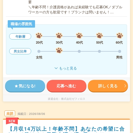
要
＼年齢不問！介護資格があれば未経験でも応募OK／ダブル
ワーカーの方も歓迎です！ブランクは問いません！…
職場の雰囲気
年齢層
20代
30代
40代
50代
60代
男女比率
女性
男性
もっと見る
気になる!
応募へ進む
詳しく見る
派遣会社
株式会社ゼフィロス
未読
掲載日
2026/08/06
NEW
【月収14万以上！年齢不問】あなたの希望に合