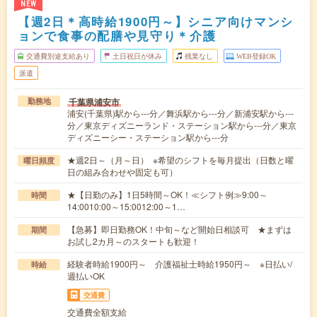
NEW
【週2日＊高時給1900円～】シニア向けマンシ
ョンで食事の配膳や見守り＊介護
交通費別途支給あり
土日祝日が休み
残業なし
WEB登録OK
派遣
千葉県浦安市
勤務地
浦安(千葉県)駅から---分／舞浜駅から---分／新浦安駅から---
分／東京ディズニーランド・ステーション駅から---分／東京
ディズニーシー・ステーション駅から---分
★週2日～（月～日） ※希望のシフトを毎月提出（日数と曜
曜日頻度
日の組み合わせや固定も可）
★【日勤のみ】1日5時間～OK！≪シフト例≫9:00～
時間
14:0010:00～15:0012:00～1…
【急募】即日勤務OK！中旬～など開始日相談可 ★まずは
期間
お試し2カ月～のスタートも歓迎！
経験者時給1900円～ 介護福祉士時給1950円～ ※日払い/
時給
週払いOK
交通費
交通費全額支給