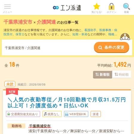
メニュー
気になる!
ログイン
検索
千葉県浦安市
×
介護関連
のお仕事一覧
浦安市の派遣のお仕事情報です。介護関連のお仕事の他に、
看護助手
、
医療事務・病
院受付
、
保育士
などを取り揃えています。さらに、
短期
・
単発
などの期間や、
職種未
経験OK
などのこだわり条件で絞り込んでいただけます。職種辞典：
介護関連のお仕事
とは？とは？
条件の変更
千葉県浦安市 / 介護関連
18
1,492
全
件
平均時給:
円
時給順
新着順
未読
掲載日
2026/08/09
NEW
＼人気の夜勤専従／月10回勤務で月収31.5万円
以上可！介護度低め＊日払いOK
交通費別途支給あり
残業なし
WEB登録OK
派遣
千葉県浦安市
勤務地
浦安(千葉県)駅から---分／舞浜駅から---分／新浦安駅から---