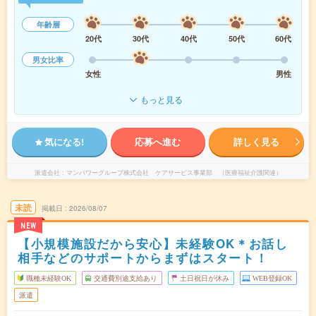
年齢層
20代
30代
40代
50代
60代
男女比率
女性
男性
もっと見る
気になる!
応募へ進む
詳しく見る
派遣会社
マンパワーグループ株式会社 ケアサービス事業部 （医療福祉介護関連）
未読
掲載日
2026/08/07
NEW
【小規模施設だから安心】未経験OK＊お話し
相手などのサポートからまずはスタート！
職種未経験OK
交通費別途支給あり
土日祝日が休み
WEB登録OK
派遣