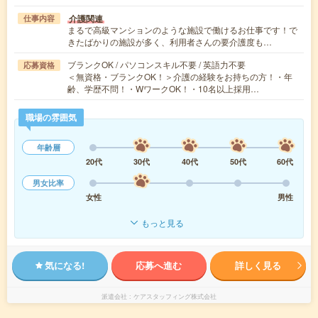
介護関連
仕事内容
まるで高級マンションのような施設で働けるお仕事です！で
きたばかりの施設が多く、利用者さんの要介護度も…
ブランクOK / パソコンスキル不要 / 英語力不要
応募資格
＜無資格・ブランクOK！＞介護の経験をお持ちの方！・年
齢、学歴不問！・WワークOK！・10名以上採用…
職場の雰囲気
年齢層
20代
30代
40代
50代
60代
男女比率
女性
男性
もっと見る
気になる!
応募へ進む
詳しく見る
派遣会社
ケアスタッフィング株式会社