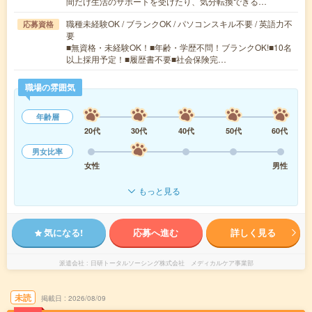
間だけ生活のサポートを受けたり、気分転換できる…
職種未経験OK / ブランクOK / パソコンスキル不要 / 英語力不
応募資格
要
■無資格・未経験OK！■年齢・学歴不問！ブランクOK!■10名
以上採用予定！■履歴書不要■社会保険完…
職場の雰囲気
年齢層
20代
30代
40代
50代
60代
男女比率
女性
男性
もっと見る
気になる!
応募へ進む
詳しく見る
派遣会社
日研トータルソーシング株式会社 メディカルケア事業部
未読
掲載日
2026/08/09