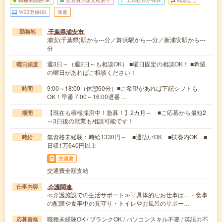
WEB登録OK
派遣
千葉県浦安市
勤務地
浦安(千葉県)駅から---分／舞浜駅から---分／新浦安駅から---
分
週3日～（週2日～も相談OK） ■曜日固定の相談OK！ ■希望
曜日頻度
の曜日があればご相談ください！
9:00～18:00（休憩60分）■ご希望があれば下記シフトも
時間
OK！早番 7:00～16:00遅番 …
【現在も積極採用中！急募！】2カ月～ ■ご応募から最短2
期間
～3日後の就業も相談可能です！
無資格未経験：時給1330円～ ■週払いOK ■扶養内OK ■
時給
日収1万640円以上
交通費
交通費全額支給
介護関連
仕事内容
≪介護施設での生活サポート≫▽具体的なお仕事は…・食事
の配膳や食事中の見守り・トイレやお風呂のサポー…
職種未経験OK / ブランクOK / パソコンスキル不要 / 英語力不
応募資格