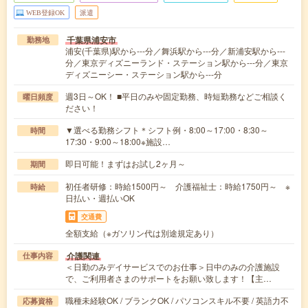
WEB登録OK
派遣
千葉県浦安市
勤務地
浦安(千葉県)駅から---分／舞浜駅から---分／新浦安駅から---
分／東京ディズニーランド・ステーション駅から---分／東京
ディズニーシー・ステーション駅から---分
週3日～OK！ ■平日のみや固定勤務、時短勤務などご相談く
曜日頻度
ださい！
▼選べる勤務シフト＊シフト例・8:00～17:00・8:30～
時間
17:30・9:00～18:00※施設…
即日可能！まずはお試し2ヶ月～
期間
初任者研修：時給1500円～ 介護福祉士：時給1750円～ ※
時給
日払い・週払いOK
交通費
全額支給（※ガソリン代は別途規定あり）
介護関連
仕事内容
＜日勤のみデイサービスでのお仕事＞日中のみの介護施設
で、ご利用者さまのサポートをお願い致します！【主…
職種未経験OK / ブランクOK / パソコンスキル不要 / 英語力不
応募資格