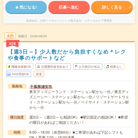
気になる!
応募へ進む
詳しく見る
派遣会社
日研トータルソーシング株式会社 メディカルケア事業部
未読
掲載日
2026/08/09
NEW
【週3日～】少人数だから負担すくなめ＊レク
や食事のサポートなど
職種未経験OK
交通費別途支給あり
土日祝日が休み
残業なし
WEB登録OK
派遣
千葉県浦安市
勤務地
東京ディズニーランド・ステーション駅から---分／東京ディ
ズニーシー・ステーション駅から---分／リゾートゲートウェ
イ・ステーション駅から---分／ベイサイド・ステーション駅
から---分
週3日～（週2日～も相談OK） ■曜日固定の相談OK！ ■希望
曜日頻度
の曜日があればご相談ください！
9:00～18:00（休憩60分）■ご希望があれば下記シフトも
時間
OK！早番 7:00～16:00遅番 …