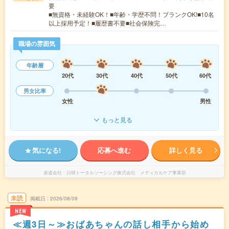
要
■無資格・未経験OK！■年齢・学歴不問！ブランクOK!■10名
以上採用予定！■履歴書不要■社会保険完…
職場の雰囲気
年齢層
20代
30代
40代
50代
60代
男女比率
女性
男性
もっと見る
気になる!
応募へ進む
詳しく見る
派遣会社
日研トータルソーシング株式会社 メディカルケア事業部
未読
掲載日
2026/08/09
NEW
≪週3日～≫おばあちゃんの話し相手から始め