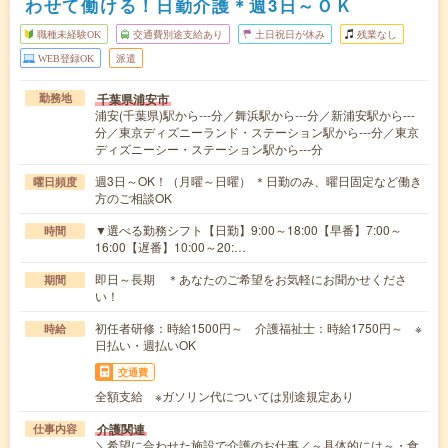
わせて働ける！日勤介護＊週3日～ＯＫ
職種未経験OK
交通費別途支給あり
土日祝日が休み
残業なし
WEB登録OK
派遣
千葉県浦安市
勤務地
浦安(千葉県)駅から---分／舞浜駅から---分／新浦安駅から---
分／東京ディズニーランド・ステーション駅から---分／東京
ディズニーシー・ステーション駅から---分
週3日～OK！（月曜～日曜） ＊日勤のみ、曜日固定など働き
曜日頻度
方のご相談OK
▼選べる勤務シフト【日勤】9:00～18:00【早番】7:00～
時間
16:00【遅番】10:00～20:…
即日～長期 ＊あなたのご希望をお気軽にお聞かせくださ
期間
い！
初任者研修：時給1500円～ 介護福祉士：時給1750円～ ※
時給
日払い・週払いOK
交通費
全額支給 ※ガソリン代については別途規定あり
介護関連
仕事内容
＼希望に合わせた施設で介護のお仕事／～具体的には～・食