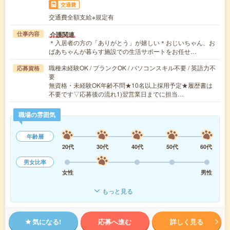
交通費
交通費全額支給※規定有
介護関連
仕事内容
＊入居者の方の「ありがとう」が嬉しい＊おじいちゃん、お
ばあちゃんが暮らす施設での生活サポートをお任せ…
職種未経験OK / ブランクOK / パソコンスキル不要 / 英語力不
応募資格
要
無資格・未経験OK年齢不問★10名以上採用予定★履歴書は
不要です▽応募後の流れ1)翌営業日までに担当…
職場の雰囲気
年齢層
20代
30代
40代
50代
60代
男女比率
女性
男性
もっと見る
気になる!
応募へ進む
詳しく見る