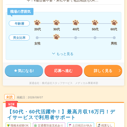
職場の雰囲気
年齢層
20代
30代
40代
50代
60代
男女比率
女性
男性
もっと見る
気になる!
応募へ進む
詳しく見る
派遣会社
株式会社スタッフサービス メディカル事業本部
未読
掲載日
2026/08/07
NEW
【50代・60代活躍中！】最高月収16万円！デ
イサービスで利用者サポート
職種未経験OK
交通費別途支給あり
土日祝日が休み
残業なし