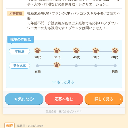
事・入浴・排泄などの身体介助・レクリエーション…
職種未経験OK / ブランクOK / パソコンスキル不要 / 英語力不
応募資格
要
＼年齢不問！介護資格があれば未経験でも応募OK／ダブル
ワーカーの方も歓迎です！ブランクは問いません！…
職場の雰囲気
年齢層
20代
30代
40代
50代
60代
男女比率
女性
男性
もっと見る
気になる!
応募へ進む
詳しく見る
派遣会社
株式会社ゼフィロス
未読
掲載日
2026/08/06