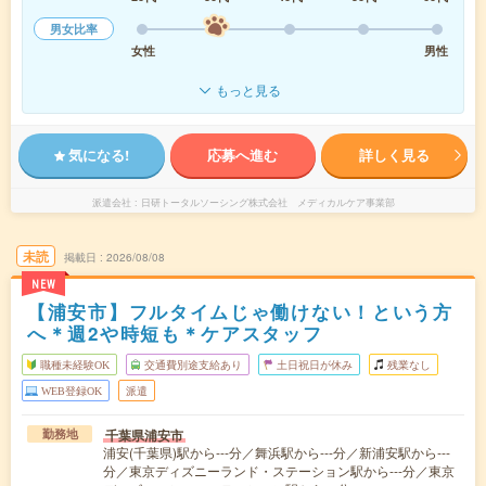
男女比率
女性
男性
もっと見る
気になる!
応募へ進む
詳しく見る
派遣会社
日研トータルソーシング株式会社 メディカルケア事業部
未読
掲載日
2026/08/08
NEW
【浦安市】フルタイムじゃ働けない！という方
へ＊週2や時短も＊ケアスタッフ
職種未経験OK
交通費別途支給あり
土日祝日が休み
残業なし
WEB登録OK
派遣
千葉県浦安市
勤務地
浦安(千葉県)駅から---分／舞浜駅から---分／新浦安駅から---
分／東京ディズニーランド・ステーション駅から---分／東京