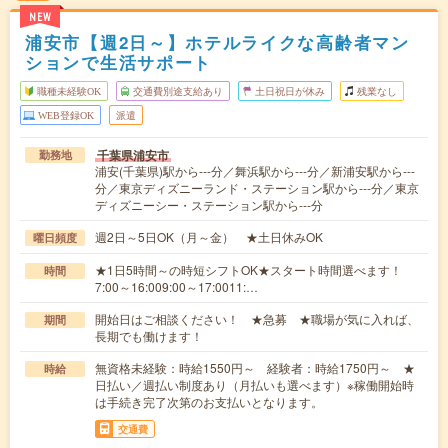
NEW
浦安市【週2日～】ホテルライクな高齢者マン
ションで生活サポート
職種未経験OK
交通費別途支給あり
土日祝日が休み
残業なし
WEB登録OK
派遣
千葉県浦安市
勤務地
浦安(千葉県)駅から---分／舞浜駅から---分／新浦安駅から---
分／東京ディズニーランド・ステーション駅から---分／東京
ディズニーシー・ステーション駅から---分
週2日～5日OK（月～金） ★土日休みOK
曜日頻度
★1日5時間～の時短シフトOK★スタート時間選べます！
時間
7:00～16:009:00～17:0011:…
開始日はご相談ください！ ★急募 ★職場が気に入れば、
期間
長期でも働けます！
無資格未経験：時給1550円～ 経験者：時給1750円～ ★
時給
日払い／週払い制度あり（月払いも選べます）※稼働開始時
は手続き完了次第のお支払いとなります。
交通費