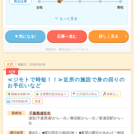
男女比率
女性
男性
もっと見る
気になる!
応募へ進む
詳しく見る
派遣会社
株式会社ニッソーネット
未読
掲載日
2026/08/08
NEW
≪ジモトで時短！！≫近所の施設で身の回りの
お手伝いなど
職種未経験OK
交通費別途支給あり
土日祝日が休み
残業なし
WEB登録OK
派遣
千葉県浦安市
勤務地
浦安(千葉県)駅から---分／舞浜駅から---分／新浦安駅から---
分
週4日～ ■曜日固定の相談OK！ ■希望の曜日があればご相談
曜日頻度