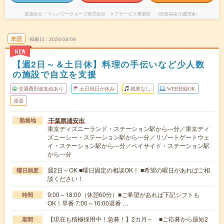
派遣会社
マンパワーグループ株式会社 ケアサービス事業部 （医療福祉介護関連）
未読
掲載日
2026/08/09
NEW
【週2日～＆土日休】料理の手伝いなど少人数
の施設で自立を支援
交通費別途支給あり
土日祝日が休み
残業なし
WEB登録OK
派遣
千葉県浦安市
勤務地
東京ディズニーランド・ステーション駅から---分／東京ディ
ズニーシー・ステーション駅から---分／リゾートゲートウェ
イ・ステーション駅から---分／ベイサイド・ステーション駅
から---分
週2日～OK ■曜日固定の相談OK！ ■希望の曜日があればご相
曜日頻度
談ください！
9:00～18:00（休憩60分）■ご希望があれば下記シフトも
時間
OK！早番 7:00～16:00遅番 …
【現在も積極採用中！急募！】2カ月～ ■ご応募から最短2
期間