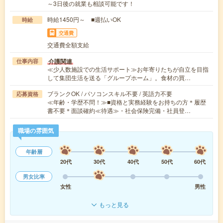
～3日後の就業も相談可能です！
時給1450円～ ■週払いOK
時給
交通費
交通費全額支給
介護関連
仕事内容
≪少人数施設での生活サポート≫お年寄りたちが自立を目指
して集団生活を送る「グループホーム」。食材の買…
ブランクOK / パソコンスキル不要 / 英語力不要
応募資格
≪年齢・学歴不問！≫■資格と実務経験をお持ちの方＊履歴
書不要＊面談確約≪待遇≫・社会保険完備・社員登…
職場の雰囲気
年齢層
20代
30代
40代
50代
60代
男女比率
女性
男性
もっと見る