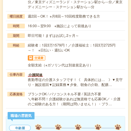
分／東京ディズニーランド・ステーション駅から---分／東京
ディズニーシー・ステーション駅から---分
週2回～OK！ ※月8回～10回程度勤務できる方
曜日頻度
16:00～翌9:00 ※施設によって前後あり
時間
即日可能！まずはお試し2ヶ月～
期間
経験者：1回3万1579円！／介護福祉士：1回3万2725円
時給
～！ ※日払い・週払いOK
交通費
全額支給（※ガソリン代は別途規定あり）
介護関連
仕事内容
夜勤専従の介護スタッフです！《 具体的には… 》▼見守
り・施設巡回▼記録業務▼夕食、朝食の介助、配膳…
ブランクOK / パソコンスキル不要 / 英語力不要
応募資格
＼年齢不問！介護経験があれば無資格でも応募OK／・介護
のご経験のある方！（期間は問いません！）・ブラ…
職場の雰囲気
年齢層