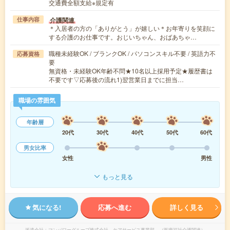
交通費全額支給※規定有
介護関連
仕事内容
＊入居者の方の「ありがとう」が嬉しい＊お年寄りを笑顔に
する介護のお仕事です。おじいちゃん、おばあちゃ…
職種未経験OK / ブランクOK / パソコンスキル不要 / 英語力不
応募資格
要
無資格・未経験OK年齢不問★10名以上採用予定★履歴書は
不要です▽応募後の流れ1)翌営業日までに担当…
職場の雰囲気
年齢層
20代
30代
40代
50代
60代
男女比率
女性
男性
もっと見る
気になる!
応募へ進む
詳しく見る
派遣会社
マンパワーグループ株式会社 ケアサービス事業部 （医療福祉介護関連）