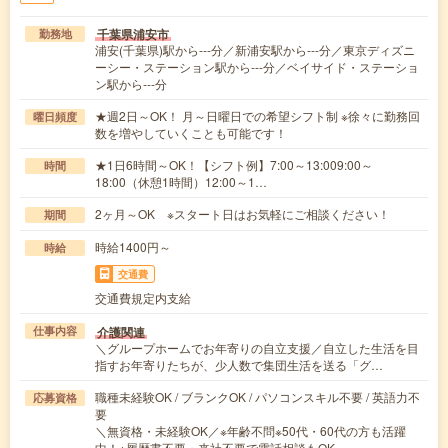
千葉県浦安市
勤務地
浦安(千葉県)駅から---分／新浦安駅から---分／東京ディズニ
ーシー・ステーション駅から---分／ベイサイド・ステーショ
ン駅から---分
★週2日～OK！ 月～日曜日での希望シフト制 ※徐々に勤務回
曜日頻度
数を増やしていくことも可能です！
★1日6時間～OK！【シフト例】7:00～13:009:00～
時間
18:00（休憩1時間）12:00～1…
2ヶ月～OK ※スタート日はお気軽にご相談ください！
期間
時給1400円～
時給
交通費
交通費規定内支給
介護関連
仕事内容
＼グループホームでお年寄りの自立支援／自立した生活を目
指すお年寄りたちが、少人数で集団生活を送る「グ…
職種未経験OK / ブランクOK / パソコンスキル不要 / 英語力不
応募資格
要
＼無資格・未経験OK／※年齢不問※50代・60代の方も活躍
中！※履歴書不要・来社不要で電話相談もOK…