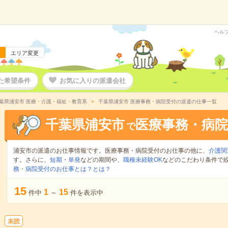
ヘル
エリア変更
た希望条件
お気に入りの派遣会社
葉県浦安市 医療・介護・福祉・教育系
千葉県浦安市 医療事務・病院受付の派遣の仕事一覧
千葉県浦安市
医療事務・病院
で
浦安市の派遣のお仕事情報です。医療事務・病院受付のお仕事の他に、
介護関
す。さらに、
短期
・
単発
などの期間や、
職種未経験OK
などのこだわり条件で
務・病院受付のお仕事とは？とは？
15
1
15
件中
～
件を表示中
未読