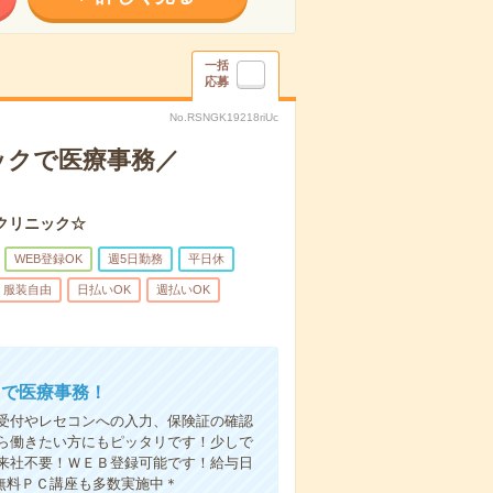
一括
応募
No.RSNGK19218riUc
ックで医療事務／
クリニック☆
WEB登録OK
週5日勤務
平日休
服装自由
日払いOK
週払いOK
クで医療事務！
受付やレセコンへの入力、保険証の確認
ら働きたい方にもピッタリです！少しで
来社不要！ＷＥＢ登録可能です！給与日
無料ＰＣ講座も多数実施中＊