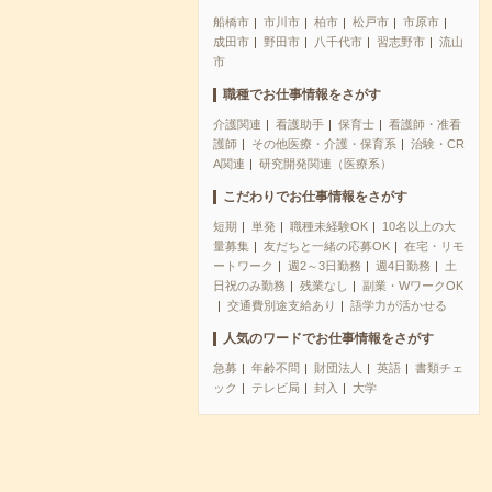
船橋市
市川市
柏市
松戸市
市原市
成田市
野田市
八千代市
習志野市
流山
市
職種でお仕事情報をさがす
介護関連
看護助手
保育士
看護師・准看
護師
その他医療・介護・保育系
治験・CR
A関連
研究開発関連（医療系）
こだわりでお仕事情報をさがす
短期
単発
職種未経験OK
10名以上の大
量募集
友だちと一緒の応募OK
在宅・リモ
ートワーク
週2～3日勤務
週4日勤務
土
日祝のみ勤務
残業なし
副業・WワークOK
交通費別途支給あり
語学力が活かせる
人気のワードでお仕事情報をさがす
急募
年齢不問
財団法人
英語
書類チェ
ック
テレビ局
封入
大学