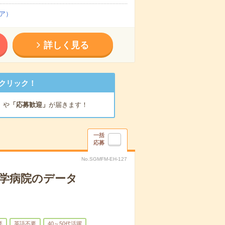
ア）
詳しく見る
クリック！
」
や
「応募歓迎」
が届きます！
一括
応募
No.SGMFM-EH-127
大学病院のデータ
要
英語不要
40～50代活躍