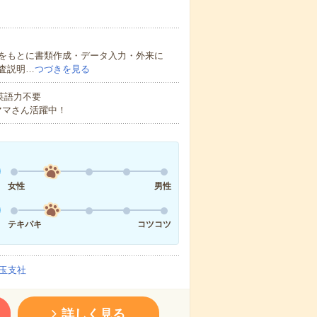
をもとに書類作成・データ入力・外来に
査説明…
つづきを見る
 英語力不要
ママさん活躍中！
女性
男性
テキパキ
コツコツ
玉支社
詳しく見る