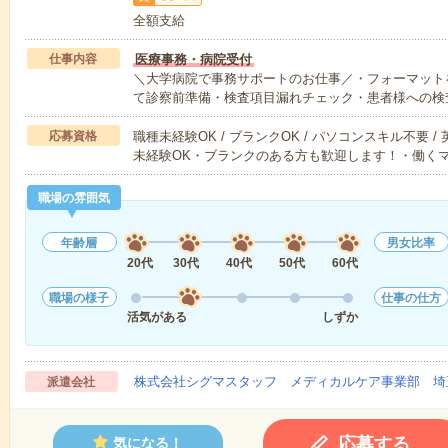
全額支給
仕事内容
医療事務・病院受付
＼大学病院で事務サポートのお仕事／・フォーマット
て診察前準備・検査項目漏れチェック・患者様への検
応募資格
職種未経験OK / ブランクOK / パソコンスキル不要 /
未経験OK・ブランクのある方も歓迎します！・働く
職場の雰囲気
年齢層
男女比率
20代
30代
40代
50代
60代
職場の様子
仕事の仕方
活気がある
しずか
株式会社シグマスタッフ メディカルケア事業部 埼
派遣会社
応募する
気になる！