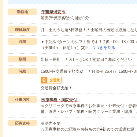
勤務地
千葉県浦安市
浦安(千葉県)駅から徒歩1分
曜日頻度
月～土のうち週5日勤務！＊土曜日の出勤は必須にな
時間
▼下記3パターンのシフト制です！(1)9：00～18：00（実
（実働8ｈ、休憩1ｈ）(3)9…
つづきを見る
期間
即日～長期 ＊9月～もOK！開始日ご相談ください！
時給
1500円+交通費全額支給 ＊月収例:26.4万=1500円×8h
交通費
交通費全額支給！
仕事内容
医療事務・病院受付
≪クリニックで医療事務のお仕事≫・外来受付・患者
備、管理・レセプト業務・院内クラーク業務・総務、
応募資格
英語力不要
☆医療事務のご経験をお持ちの方#初めての派遣歓迎