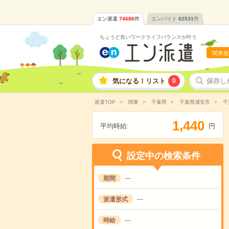
エン派遣
74686
件
エンバイト
82531
件
ちょうど良いワークライフバランスが叶う
関東版
気になる！リスト
0
保存し
派遣TOP
関東
千葉県
千葉県浦安市
千
,
1
4
4
0
平均時給:
円
設定中の検索条件
期間
---
派遣形式
---
時給
---