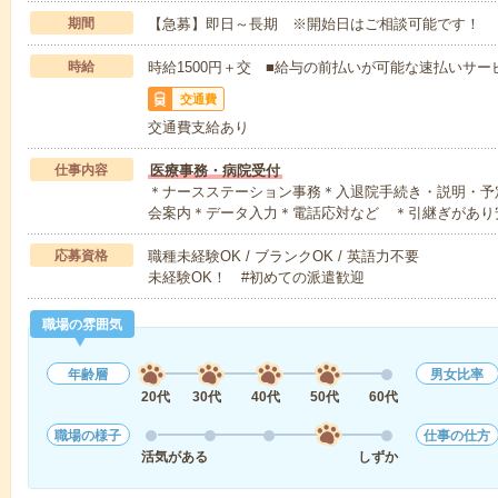
期間
【急募】即日～長期 ※開始日はご相談可能です！
時給
時給1500円＋交 ■給与の前払いが可能な速払いサー
交通費
交通費支給あり
仕事内容
医療事務・病院受付
＊ナースステーション事務＊入退院手続き・説明・予
会案内＊データ入力＊電話応対など ＊引継ぎがあり
応募資格
職種未経験OK / ブランクOK / 英語力不要
未経験OK！ #初めての派遣歓迎
職場の雰囲気
年齢層
男女比率
20代
30代
40代
50代
60代
職場の様子
仕事の仕方
活気がある
しずか