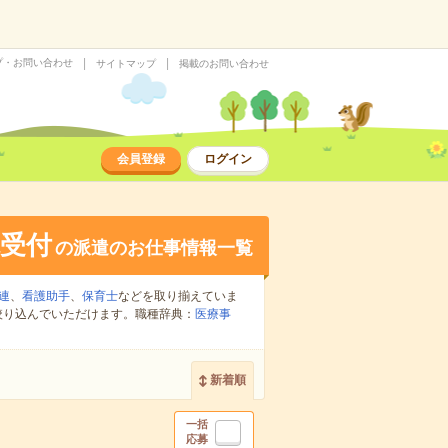
プ・お問い合わせ
サイトマップ
掲載のお問い合わせ
会員登録
ログイン
受付
の派遣のお仕事情報一覧
連
、
看護助手
、
保育士
などを取り揃えていま
絞り込んでいただけます。職種辞典：
医療事
新着順
一括
応募