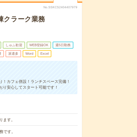
No.SSKCS2404407979
病棟クラーク業務
しゅふ歓迎
WEB登録OK
週5日勤務
煙
派遣多
Word
Excel
り！カフェ併設！ランチスペース完備！
おり安心してスタート可能です！
ります。
勤務です。