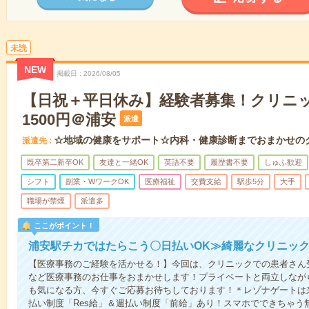
未読
NEW
掲載日
2026/08/05
【日祝＋平日休み】経験者募集！クリニ
1500円＠浦安
派遣
☆地域の健康をサポート☆内科・健康診断までおまかせの
派遣先
既卒第二新卒OK
友達と一緒OK
英語不要
履歴書不要
しゅふ歓迎
シフト
副業・WワークOK
医療福祉
交費支給
駅歩5分
大手
職場が禁煙
派遣多
ここがポイント！
浦安駅チカではたらこう〇日払いOK≫綺麗なクリニッ
【医療事務のご経験を活かせる！】今回は、クリニックでの患者さん
など医療事務のお仕事をおまかせします！プライベートと両立しなが
も気になる方、今すぐご応募お待ちしております！＊レゾナゲートは
払い制度「Res給」＆週払い制度「前給」あり！スマホでできちゃう