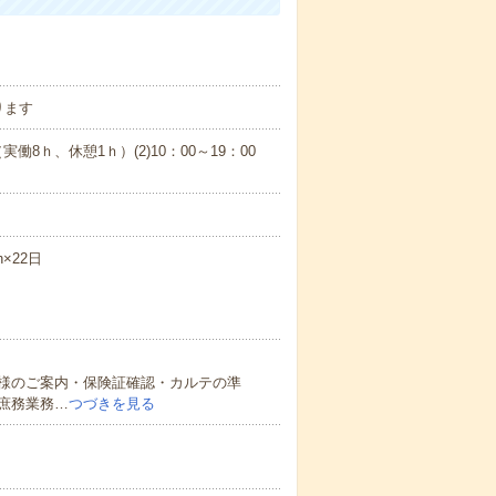
ります
働8ｈ、休憩1ｈ）(2)10：00～19：00
×22日
様のご案内・保険証確認・カルテの準
庶務業務…
つづきを見る