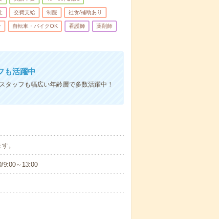
祉
交費支給
制服
社食/補助あり
ン
自転車・バイクOK
看護師
薬剤師
フも活躍中
社スタッフも幅広い年齢層で多数活躍中！
ます。
9:00～13:00