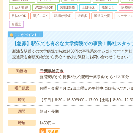
しゅふ歓迎
WEB登録OK
週5日勤務
土日祝休
残業なし
医療福
日払いOK
週払いOK
職場が禁煙
派遣多
派遣先公開
ルーティ
介護士
ここがポイント！
【急募】駅伝でも有名な大学病院での事務！弊社スタッ
新浦安駅近くの大学病院で時給1450円の事務系のオシゴトです＊弊
交通費も全額支給だから安心＊ぜひお気軽にお問い合わせください！
勤務地
千葉県浦安市
新浦安駅から徒歩8分／浦安(千葉県)駅からバス10分
曜日頻度
月曜～金曜＊月に2回土曜日の午前中に勤務がござい
時間
【平日】8:30～16:30/9:00～17:00【土曜】8:30～12:30/
期間
即日～長期
時給
1450円～
交通費