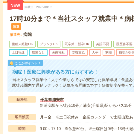
NEW
掲載日
2026/08/05
17時10分まで＊当社スタッフ就業中＊
派遣
病院
派遣先
職種未経験OK
ブランクOK
既卒第二新卒OK
英語不要
履歴書不要
土日祝休
残業なし
医療福祉
交費支給
大手
制服
職場が分
ここがポイント！
病院！医療に興味がある方におすすめ！
当社スタッフ就業中！大手企業ならではの安定した就業環境！食堂あ
駅徒歩圏内で通勤ラクラク！活気ある雰囲気です！研修制度が整って
勤務地
千葉県浦安市
新浦安駅から徒歩10分／浦安(千葉県)駅からバス15分
曜日頻度
月～金 ※土日祝休み 企業カレンダーで土曜出勤あ
時間
9:00～17:10 ※休憩60分。※土曜日は9時～13時の