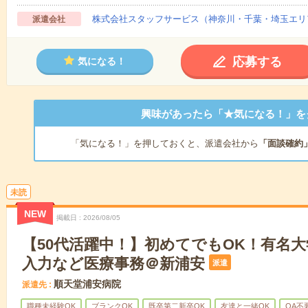
株式会社スタッフサービス（神奈川・千葉・埼玉エリ
派遣会社
応募する
気になる！
興味があったら「★気になる！」を
「気になる！」を押しておくと、派遣会社から
「面談確約
未読
NEW
掲載日
2026/08/05
【50代活躍中！】初めてでもOK！有名
入力など医療事務＠新浦安
派遣
順天堂浦安病院
派遣先
職種未経験OK
ブランクOK
既卒第二新卒OK
友達と一緒OK
OA不