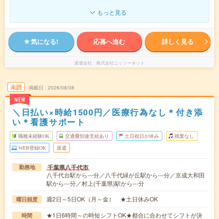
もっと見る
気になる!
応募へ進む
詳しく見る
派遣会社
株式会社ニッソーネット
未読
掲載日
2026/08/08
NEW
＼日払い×時給1500円／医療行為なし＊付き添
い＊看護サポート
職種未経験OK
交通費別途支給あり
土日祝日が休み
残業なし
WEB登録OK
派遣
千葉県八千代市
勤務地
八千代台駅から---分／八千代緑が丘駅から---分／京成大和田
駅から---分／村上(千葉県)駅から---分
週2日～5日OK（月～金） ★土日休みOK
曜日頻度
★1日6時間～の時短シフトOK★都合に合わせてシフトが決
時間