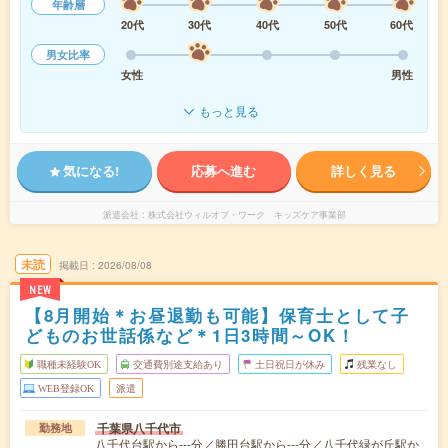
年齢層
20代
30代
40代
50代
60代
男女比率
女性
男性
もっと見る
気になる!
応募へ進む
詳しく見る
派遣会社
株式会社ウィルオブ・ワーク キッズケア事業部
未読
掲載日
2026/08/08
NEW
【8月開始＊お昼退勤も可能】保育士として子
どものお世話係など＊1日3時間～OK！
職種未経験OK
交通費別途支給あり
土日祝日が休み
残業なし
WEB登録OK
派遣
千葉県八千代市
勤務地
八千代台駅から---分／勝田台駅から---分／八千代緑が丘駅か