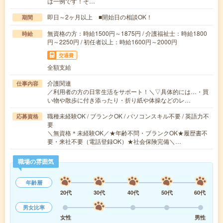
は一例です！そ…
即日～2ヶ月以上 ■開始日の相談OK！
期間
無資格の方：時給1500円～1875円 / 介護福祉士：時給1800
時給
円～2250円 / 初任者以上：時給1600円～2000円
交通費
全額支給
介護関連
仕事内容
／利用者の方の日常生活をサポート！＼▽具体的には…・買
い物や散歩に付き添ったり・折り紙や体操などのレ…
職種未経験OK / ブランクOK / パソコンスキル不要 / 英語力不
応募資格
要
＼無資格＊未経験OK／★年齢不問・ブランクOK★履歴書不
要・来社不要（電話登録OK）★社会保険完備＼…
職場の雰囲気
年齢層
20代
30代
40代
50代
60代
男女比率
女性
男性