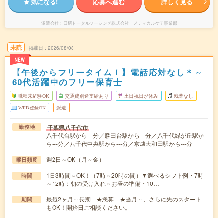
気になる!
応募へ進む
詳しく見る
派遣会社
日研トータルソーシング株式会社 メディカルケア事業部
未読
掲載日
2026/08/08
NEW
【午後からフリータイム！】電話応対なし＊～
60代活躍中のフリー保育士
職種未経験OK
交通費別途支給あり
土日祝日が休み
残業なし
WEB登録OK
派遣
千葉県八千代市
勤務地
八千代台駅から---分／勝田台駅から---分／八千代緑が丘駅か
ら---分／八千代中央駅から---分／京成大和田駅から---分
週2日～OK（月～金）
曜日頻度
1日3時間～OK！（7時～20時の間）▼選べるシフト例・7時
時間
～12時：朝の受け入れ～お昼の準備・10…
最短2ヶ月～長期 ★急募 ★当月～、さらに先のスタート
期間
もOK！開始日ご相談ください。