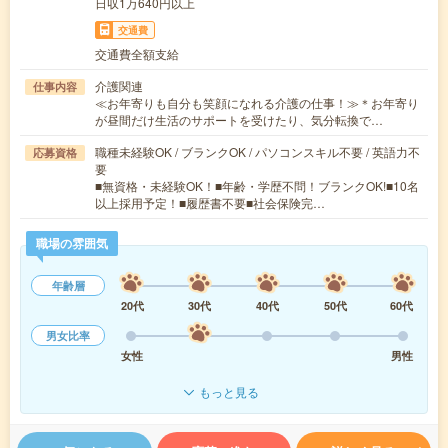
日収1万640円以上
交通費
交通費全額支給
介護関連
仕事内容
≪お年寄りも自分も笑顔になれる介護の仕事！≫＊お年寄り
が昼間だけ生活のサポートを受けたり、気分転換で…
職種未経験OK / ブランクOK / パソコンスキル不要 / 英語力不
応募資格
要
■無資格・未経験OK！■年齢・学歴不問！ブランクOK!■10名
以上採用予定！■履歴書不要■社会保険完…
職場の雰囲気
年齢層
20代
30代
40代
50代
60代
男女比率
女性
男性
もっと見る