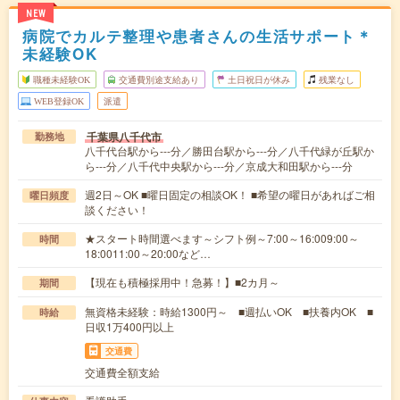
NEW
病院でカルテ整理や患者さんの生活サポート＊
未経験OK
職種未経験OK
交通費別途支給あり
土日祝日が休み
残業なし
WEB登録OK
派遣
千葉県八千代市
勤務地
八千代台駅から---分／勝田台駅から---分／八千代緑が丘駅か
ら---分／八千代中央駅から---分／京成大和田駅から---分
週2日～OK ■曜日固定の相談OK！ ■希望の曜日があればご相
曜日頻度
談ください！
★スタート時間選べます～シフト例～7:00～16:009:00～
時間
18:0011:00～20:00など…
【現在も積極採用中！急募！】■2カ月～
期間
無資格未経験：時給1300円～ ■週払いOK ■扶養内OK ■
時給
日収1万400円以上
交通費
交通費全額支給