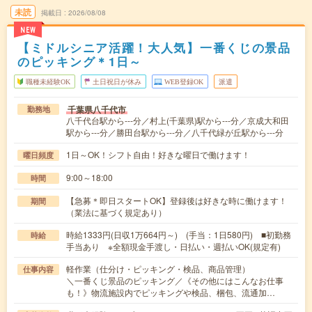
未読
掲載日
2026/08/08
NEW
【ミドルシニア活躍！大人気】一番くじの景品
のピッキング＊1日～
職種未経験OK
土日祝日が休み
WEB登録OK
派遣
千葉県八千代市
勤務地
八千代台駅から---分／村上(千葉県)駅から---分／京成大和田
駅から---分／勝田台駅から---分／八千代緑が丘駅から---分
1日～OK！シフト自由！好きな曜日で働けます！
曜日頻度
9:00～18:00
時間
【急募＊即日スタートOK】登録後は好きな時に働けます！
期間
（業法に基づく規定あり）
時給1333円(日収1万664円～) (手当：1日580円) ■初勤務
時給
手当あり ※全額現金手渡し・日払い・週払いOK(規定有)
軽作業（仕分け・ピッキング・検品、商品管理）
仕事内容
＼一番くじ景品のピッキング／《その他にはこんなお仕事
も！》物流施設内でピッキングや検品、梱包、流通加…