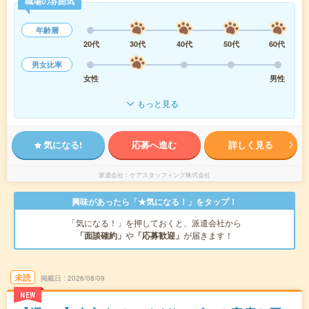
職場の雰囲気
年齢層
20代
30代
40代
50代
60代
男女比率
女性
男性
もっと見る
気になる!
応募へ進む
詳しく見る
派遣会社
ケアスタッフィング株式会社
興味があったら「★気になる！」をタップ！
「気になる！」を押しておくと、派遣会社から
「面談確約」
や
「応募歓迎」
が届きます！
未読
掲載日
2026/08/09
NEW