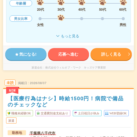
年齢層
20代
30代
40代
50代
60代
男女比率
女性
男性
もっと見る
気になる!
応募へ進む
詳しく見る
派遣会社
株式会社ウィルオブ・ワーク キッズケア事業部
未読
掲載日
2026/08/07
NEW
【医療行為はナシ】時給1500円！病院で備品
のチェックなど
職種未経験OK
交通費別途支給あり
土日祝日が休み
WEB登録OK
派遣
千葉県八千代市
勤務地