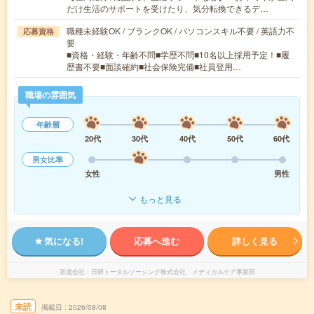
だけ生活のサポートを受けたり、気分転換できるデ…
職種未経験OK / ブランクOK / パソコンスキル不要 / 英語力不
応募資格
要
■資格・経験・年齢不問■学歴不問■10名以上採用予定！■履
歴書不要■面談確約■社会保険完備■社員登用…
職場の雰囲気
年齢層
20代
30代
40代
50代
60代
男女比率
女性
男性
もっと見る
気になる!
応募へ進む
詳しく見る
派遣会社
日研トータルソーシング株式会社 メディカルケア事業部
未読
掲載日
2026/08/08