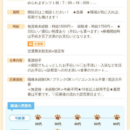
められますシフト例：7：00～16：009：…
開始日はご相談ください！ ★急募 ★職場が気に入れば、
期間
長期でも働けます！
無資格未経験：時給1500円～ 経験者：時給1750円～ ★
時給
日払い／週払い制度あり（月払いも選べます）※稼働開始時
は手続き完了次第のお支払いとなります。
交通費
交通費全額支給※規定有
看護助手
仕事内容
≪病院でちょっとしたお手伝い≫〇お手洗い・入浴など生活
のお手伝い○診察室への付き添い○食事のサポート…
職種未経験OK / ブランクOK / パソコンスキル不要 / 英語力不
応募資格
要
≪無資格・未経験OK≫年齢不問★10名以上採用予定★履歴
書は不要です。▽応募後の流れ1)翌営業日まで…
職場の雰囲気
年齢層
20代
30代
40代
50代
60代