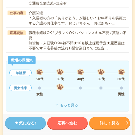
交通費全額支給※規定有
介護関連
仕事内容
＊入居者の方の「ありがとう」が嬉しい＊お年寄りを笑顔に
する介護のお仕事です。おじいちゃん、おばあちゃ…
職種未経験OK / ブランクOK / パソコンスキル不要 / 英語力不
応募資格
要
無資格・未経験OK年齢不問★10名以上採用予定★履歴書は
不要です▽応募後の流れ1)翌営業日までに担当…
職場の雰囲気
年齢層
20代
30代
40代
50代
60代
男女比率
女性
男性
もっと見る
気になる!
応募へ進む
詳しく見る