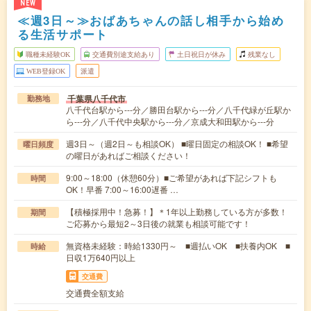
NEW
≪週3日～≫おばあちゃんの話し相手から始め
る生活サポート
職種未経験OK
交通費別途支給あり
土日祝日が休み
残業なし
WEB登録OK
派遣
千葉県八千代市
勤務地
八千代台駅から---分／勝田台駅から---分／八千代緑が丘駅か
ら---分／八千代中央駅から---分／京成大和田駅から---分
週3日～（週2日～も相談OK） ■曜日固定の相談OK！ ■希望
曜日頻度
の曜日があればご相談ください！
9:00～18:00（休憩60分）■ご希望があれば下記シフトも
時間
OK！早番 7:00～16:00遅番 …
【積極採用中！急募！】＊1年以上勤務している方が多数！
期間
ご応募から最短2～3日後の就業も相談可能です！
無資格未経験：時給1330円～ ■週払いOK ■扶養内OK ■
時給
日収1万640円以上
交通費
交通費全額支給