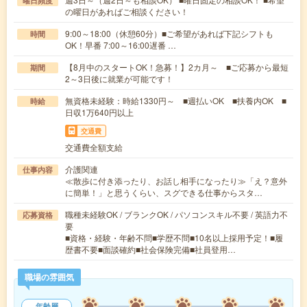
曜日頻度
の曜日があればご相談ください！
9:00～18:00（休憩60分）■ご希望があれば下記シフトも
時間
OK！早番 7:00～16:00遅番 …
【8月中のスタートOK！急募！】2カ月～ ■ご応募から最短
期間
2～3日後に就業が可能です！
無資格未経験：時給1330円～ ■週払いOK ■扶養内OK ■
時給
日収1万640円以上
交通費
交通費全額支給
介護関連
仕事内容
≪散歩に付き添ったり、お話し相手になったり≫「え？意外
に簡単！」と思うくらい、スグできる仕事からスタ…
職種未経験OK / ブランクOK / パソコンスキル不要 / 英語力不
応募資格
要
■資格・経験・年齢不問■学歴不問■10名以上採用予定！■履
歴書不要■面談確約■社会保険完備■社員登用…
職場の雰囲気
年齢層