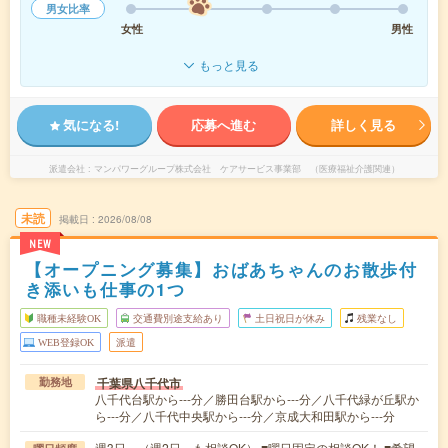
男女比率
女性
男性
もっと見る
気になる!
応募へ進む
詳しく見る
派遣会社
マンパワーグループ株式会社 ケアサービス事業部 （医療福祉介護関連）
未読
掲載日
2026/08/08
NEW
【オープニング募集】おばあちゃんのお散歩付
き添いも仕事の1つ
職種未経験OK
交通費別途支給あり
土日祝日が休み
残業なし
WEB登録OK
派遣
千葉県八千代市
勤務地
八千代台駅から---分／勝田台駅から---分／八千代緑が丘駅か
ら---分／八千代中央駅から---分／京成大和田駅から---分
週3日～（週2日～も相談OK） ■曜日固定の相談OK！ ■希望