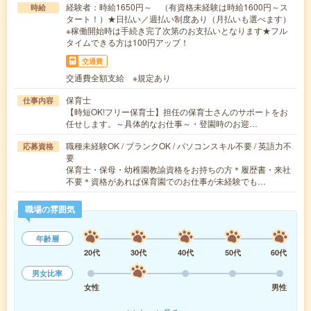
経験者：時給1650円～ （有資格未経験は時給1600円～ス
時給
タート！）★日払い／週払い制度あり（月払いも選べます）
※稼働開始時は手続き完了次第のお支払いとなります★フル
タイムできる方は100円アップ！
交通費
交通費全額支給 ※規定あり
保育士
仕事内容
【時短OK!フリー保育士】担任の保育士さんのサポートをお
任せします。～具体的なお仕事～・登園時のお迎…
職種未経験OK / ブランクOK / パソコンスキル不要 / 英語力不
応募資格
要
保育士・保母・幼稚園教諭資格をお持ちの方＊履歴書・来社
不要＊資格があれば保育園でのお仕事が未経験でも…
職場の雰囲気
年齢層
20代
30代
40代
50代
60代
男女比率
女性
男性