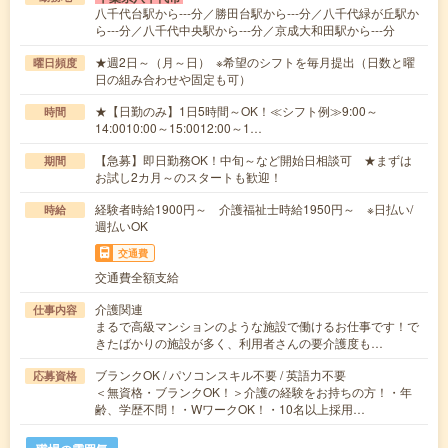
八千代台駅から---分／勝田台駅から---分／八千代緑が丘駅か
ら---分／八千代中央駅から---分／京成大和田駅から---分
★週2日～（月～日） ※希望のシフトを毎月提出（日数と曜
曜日頻度
日の組み合わせや固定も可）
★【日勤のみ】1日5時間～OK！≪シフト例≫9:00～
時間
14:0010:00～15:0012:00～1…
【急募】即日勤務OK！中旬～など開始日相談可 ★まずは
期間
お試し2カ月～のスタートも歓迎！
経験者時給1900円～ 介護福祉士時給1950円～ ※日払い/
時給
週払いOK
交通費
交通費全額支給
介護関連
仕事内容
まるで高級マンションのような施設で働けるお仕事です！で
きたばかりの施設が多く、利用者さんの要介護度も…
ブランクOK / パソコンスキル不要 / 英語力不要
応募資格
＜無資格・ブランクOK！＞介護の経験をお持ちの方！・年
齢、学歴不問！・WワークOK！・10名以上採用…