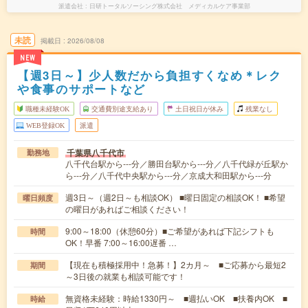
派遣会社
日研トータルソーシング株式会社 メディカルケア事業部
未読
掲載日
2026/08/08
NEW
【週3日～】少人数だから負担すくなめ＊レク
や食事のサポートなど
職種未経験OK
交通費別途支給あり
土日祝日が休み
残業なし
WEB登録OK
派遣
千葉県八千代市
勤務地
八千代台駅から---分／勝田台駅から---分／八千代緑が丘駅か
ら---分／八千代中央駅から---分／京成大和田駅から---分
週3日～（週2日～も相談OK） ■曜日固定の相談OK！ ■希望
曜日頻度
の曜日があればご相談ください！
9:00～18:00（休憩60分）■ご希望があれば下記シフトも
時間
OK！早番 7:00～16:00遅番 …
【現在も積極採用中！急募！】2カ月～ ■ご応募から最短2
期間
～3日後の就業も相談可能です！
無資格未経験：時給1330円～ ■週払いOK ■扶養内OK ■
時給