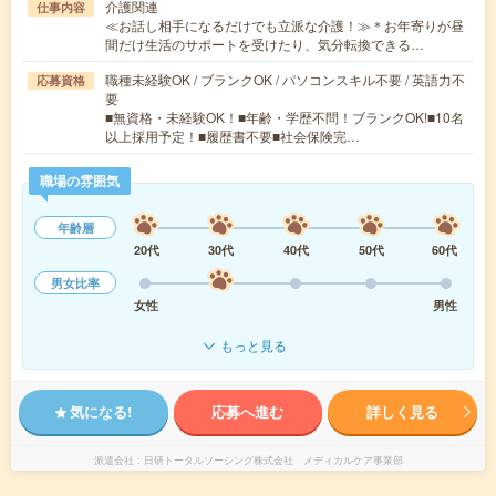
介護関連
仕事内容
≪お話し相手になるだけでも立派な介護！≫＊お年寄りが昼
間だけ生活のサポートを受けたり、気分転換できる…
職種未経験OK / ブランクOK / パソコンスキル不要 / 英語力不
応募資格
要
■無資格・未経験OK！■年齢・学歴不問！ブランクOK!■10名
以上採用予定！■履歴書不要■社会保険完…
職場の雰囲気
年齢層
20代
30代
40代
50代
60代
男女比率
女性
男性
もっと見る
気になる!
応募へ進む
詳しく見る
派遣会社
日研トータルソーシング株式会社 メディカルケア事業部