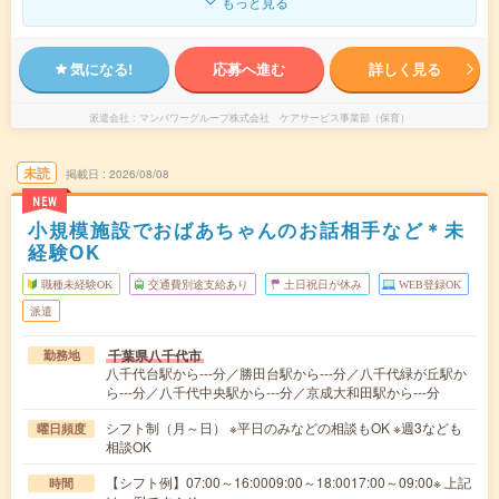
もっと見る
気になる!
応募へ進む
詳しく見る
派遣会社
マンパワーグループ株式会社 ケアサービス事業部（保育）
未読
掲載日
2026/08/08
NEW
小規模施設でおばあちゃんのお話相手など＊未
経験OK
職種未経験OK
交通費別途支給あり
土日祝日が休み
WEB登録OK
派遣
千葉県八千代市
勤務地
八千代台駅から---分／勝田台駅から---分／八千代緑が丘駅か
ら---分／八千代中央駅から---分／京成大和田駅から---分
シフト制（月～日） ※平日のみなどの相談もOK ※週3なども
曜日頻度
相談OK
【シフト例】07:00～16:0009:00～18:0017:00～09:00※ 上記
時間