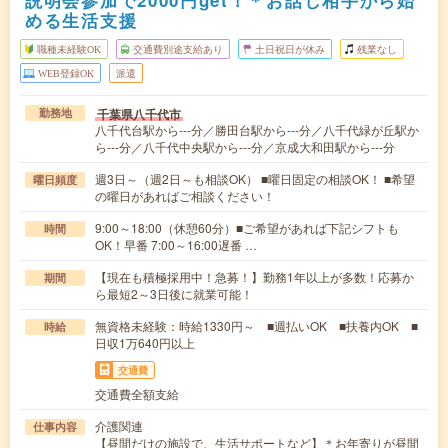
説明会参加で2000円get！＊お話し相手から始
める生活支援
職種未経験OK
交通費別途支給あり
土日祝日が休み
残業なし
WEB登録OK
派遣
千葉県八千代市
勤務地
八千代台駅から---分／勝田台駅から---分／八千代緑が丘駅か
ら---分／八千代中央駅から---分／京成大和田駅から---分
週3日～（週2日～も相談OK） ■曜日固定の相談OK！ ■希望
曜日頻度
の曜日があればご相談ください！
9:00～18:00（休憩60分）■ご希望があれば下記シフトも
時間
OK！早番 7:00～16:00遅番 …
【現在も積極採用中！急募！】勤務1年以上が多数！応募か
期間
ら最短2～3日後に就業可能！
無資格未経験：時給1330円～ ■週払いOK ■扶養内OK ■
時給
日収1万640円以上
交通費
交通費全額支給
介護関連
仕事内容
【昼間だけの施設で、生活サポートなど】＊お年寄りが昼間