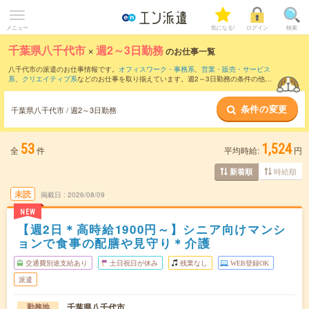
メニュー
気になる!
ログイン
検索
千葉県八千代市
×
週2～3日勤務
のお仕事一覧
八千代市の派遣のお仕事情報です。
オフィスワーク・事務系
、
営業・販売・サービス
系
、
クリエイティブ系
などのお仕事を取り揃えています。週2～3日勤務の条件の他
に、
交通費別途支給あり
、
職種未経験OK
、
友だちと一緒の応募OK
などのこだわり条
件も取り揃えています。
条件の変更
千葉県八千代市 / 週2～3日勤務
53
1,524
全
件
平均時給:
円
時給順
新着順
未読
掲載日
2026/08/09
NEW
【週2日＊高時給1900円～】シニア向けマンシ
ョンで食事の配膳や見守り＊介護
交通費別途支給あり
土日祝日が休み
残業なし
WEB登録OK
派遣
千葉県八千代市
勤務地