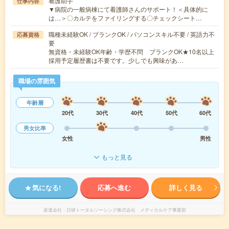
看護助手
仕事内容
▼病院の一般病棟にて看護師さんのサポート！＜具体的に
は…＞〇カルテをファイリングする〇チェックシート…
職種未経験OK / ブランクOK / パソコンスキル不要 / 英語力不
応募資格
要
無資格・未経験OK年齢・学歴不問 ブランクOK★10名以上
採用予定履歴書は不要です。少しでも興味があ…
職場の雰囲気
年齢層
20代
30代
40代
50代
60代
男女比率
女性
男性
もっと見る
気になる!
応募へ進む
詳しく見る
派遣会社
日研トータルソーシング株式会社 メディカルケア事業部