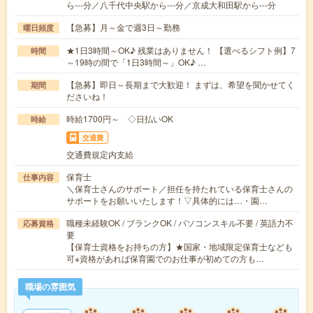
ら---分／八千代中央駅から---分／京成大和田駅から---分
【急募】月～金で週3日～勤務
曜日頻度
★1日3時間～OK♪ 残業はありません！ 【選べるシフト例】7
時間
～19時の間で「1日3時間～」OK♪ …
【急募】即日～長期まで大歓迎！ まずは、希望を聞かせてく
期間
ださいね！
時給1700円～ ◇日払いOK
時給
交通費
交通費規定内支給
保育士
仕事内容
＼保育士さんのサポート／担任を持たれている保育士さんの
サポートをお願いいたします！▽具体的には…・園…
職種未経験OK / ブランクOK / パソコンスキル不要 / 英語力不
応募資格
要
【保育士資格をお持ちの方】★国家・地域限定保育士なども
可※資格があれば保育園でのお仕事が初めての方も…
職場の雰囲気