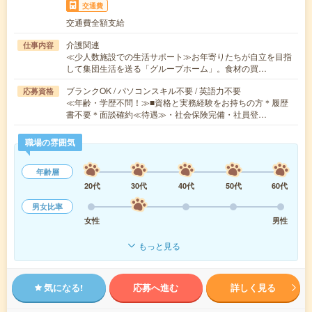
交通費
交通費全額支給
介護関連
仕事内容
≪少人数施設での生活サポート≫お年寄りたちが自立を目指
して集団生活を送る「グループホーム」。食材の買…
ブランクOK / パソコンスキル不要 / 英語力不要
応募資格
≪年齢・学歴不問！≫■資格と実務経験をお持ちの方＊履歴
書不要＊面談確約≪待遇≫・社会保険完備・社員登…
職場の雰囲気
年齢層
20代
30代
40代
50代
60代
男女比率
女性
男性
もっと見る
気になる!
応募へ進む
詳しく見る