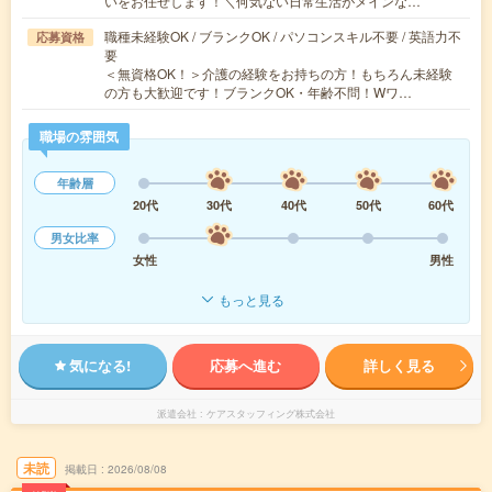
いをお任せします！＼何気ない日常生活がメインな…
職種未経験OK / ブランクOK / パソコンスキル不要 / 英語力不
応募資格
要
＜無資格OK！＞介護の経験をお持ちの方！もちろん未経験
の方も大歓迎です！ブランクOK・年齢不問！Wワ…
職場の雰囲気
年齢層
20代
30代
40代
50代
60代
男女比率
女性
男性
もっと見る
気になる!
応募へ進む
詳しく見る
派遣会社
ケアスタッフィング株式会社
未読
掲載日
2026/08/08