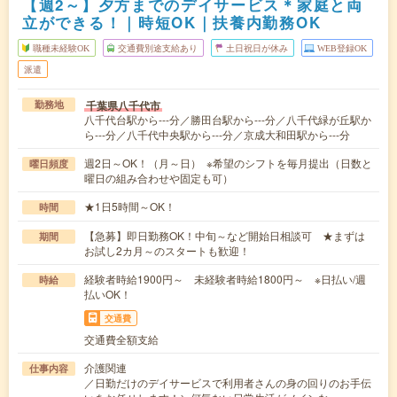
【週2～】夕方までのデイサービス＊家庭と両
立ができる！｜時短OK｜扶養内勤務OK
職種未経験OK
交通費別途支給あり
土日祝日が休み
WEB登録OK
派遣
千葉県八千代市
勤務地
八千代台駅から---分／勝田台駅から---分／八千代緑が丘駅か
ら---分／八千代中央駅から---分／京成大和田駅から---分
週2日～OK！（月～日） ※希望のシフトを毎月提出（日数と
曜日頻度
曜日の組み合わせや固定も可）
★1日5時間～OK！
時間
【急募】即日勤務OK！中旬～など開始日相談可 ★まずは
期間
お試し2カ月～のスタートも歓迎！
経験者時給1900円～ 未経験者時給1800円～ ※日払い/週
時給
払いOK！
交通費
交通費全額支給
介護関連
仕事内容
／日勤だけのデイサービスで利用者さんの身の回りのお手伝