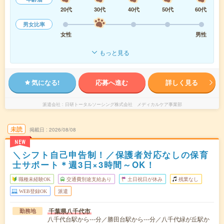
20代
30代
40代
50代
60代
男女比率
女性
男性
もっと見る
気になる!
応募へ進む
詳しく見る
派遣会社
日研トータルソーシング株式会社 メディカルケア事業部
未読
掲載日
2026/08/08
NEW
＼シフト自己申告制！／保護者対応なしの保育
士サポート＊週3日×3時間～OK！
職種未経験OK
交通費別途支給あり
土日祝日が休み
残業なし
WEB登録OK
派遣
千葉県八千代市
勤務地
八千代台駅から---分／勝田台駅から---分／八千代緑が丘駅か