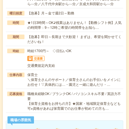
ら---分／八千代中央駅から---分／京成大和田駅から---分
【急募】月～金で週2日～勤務
曜日頻度
★1日3時間～OK♪残業はありません！【勤務シフト例】人気
時間
の時間帯：9～12時ご希望の時間帯をお知ら…
【急募】即日～長期まで大歓迎！ まずは、希望を聞かせてく
期間
ださいね！
時給1700円～ ◇日払いOK
時給
交通費
交通費規定内支給
保育士
仕事内容
＼保育士さんのサポート／保育士さんのお手伝いをメインに
お任せ！▽具体的には…・園児と一緒に遊んだり・…
職種未経験OK / ブランクOK / パソコンスキル不要 / 英語力不
応募資格
要
【保育士資格をお持ちの方】★国家・地域限定保育士なども
可※資格があれば保育園でのお仕事が初めての方も…
職場の雰囲気