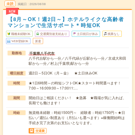
未読
掲載日
2026/08/08
NEW
【8月～OK！週2日～】ホテルライクな高齢者
マンションで生活サポート＊時短OK
職種未経験OK
交通費別途支給あり
土日祝日が休み
残業なし
WEB登録OK
派遣
千葉県八千代市
勤務地
八千代台駅から---分／八千代緑が丘駅から---分／京成大和田
駅から---分／村上(千葉県)駅から---分
週2日～5日OK（月～金） ★土日休みOK
曜日頻度
★1日6時間～の時短シフトOK★スタート時間選べます！
時間
7:00～16:009:00～17:0011:…
開始日はご相談ください！ ★急募 ★職場が気に入れば、
期間
長期でも働けます！
無資格未経験：時給1500円～ 経験者：時給1750円～★日
時給
払い／週払い制度あり（月払いも選べます）※稼働開始時は
手続き完了次第のお支払いとなります。
交通費