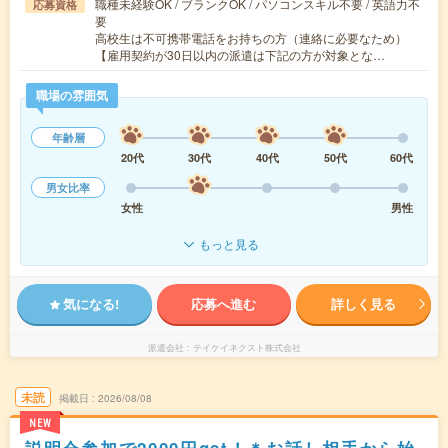
職種未経験OK / ブランクOK / パソコンスキル不要 / 英語力不
応募資格
要
高校生は不可携帯電話をお持ちの方（連絡に必要なため）
【雇用契約が30日以内の派遣は下記の方が対象とな…
職場の雰囲気
年齢層
20代
30代
40代
50代
60代
男女比率
女性
男性
もっと見る
気になる!
応募へ進む
詳しく見る
派遣会社
テイケイネクスト株式会社
未読
掲載日
2026/08/08
NEW