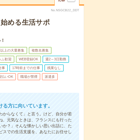
応募
No.NSGCB22_DDT
ら始める生活サポ
い！
名以上の大量募集
複数名募集
ゅふ歓迎
WEB登録OK
週2～3日勤務
仕事
17時前までの仕事
残業なし
週払いOK
職場が禁煙
派遣多
ける方に向いています。
わからなくて」と言う。けど、自分が若
ね、元気なときは、フランスにも行った
いか？」そんな懐かしい思い出話に、た
ビスでの生活支援を、あなたにお任せし