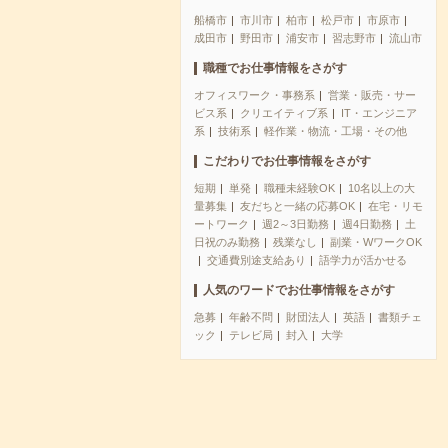
船橋市
市川市
柏市
松戸市
市原市
成田市
野田市
浦安市
習志野市
流山市
職種でお仕事情報をさがす
オフィスワーク・事務系
営業・販売・サー
ビス系
クリエイティブ系
IT・エンジニア
系
技術系
軽作業・物流・工場・その他
こだわりでお仕事情報をさがす
短期
単発
職種未経験OK
10名以上の大
量募集
友だちと一緒の応募OK
在宅・リモ
ートワーク
週2～3日勤務
週4日勤務
土
日祝のみ勤務
残業なし
副業・WワークOK
交通費別途支給あり
語学力が活かせる
人気のワードでお仕事情報をさがす
急募
年齢不問
財団法人
英語
書類チェ
ック
テレビ局
封入
大学