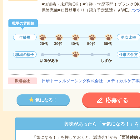
■無資格・未経験OK！■年齢・学歴不問！ブランクOK
保険完備■社員登用あり（紹介予定派遣）★WE…
つづ
職場の雰囲気
年齢層
男女比率
20代
30代
40代
50代
60代
職場の様子
仕事の仕方
活気がある
しずか
日研トータルソーシング株式会社 メディカルケア事
派遣会社
応募する
気になる！
興味があったら「★気になる！」を
「気になる！」を押しておくと、派遣会社から
「面談確約