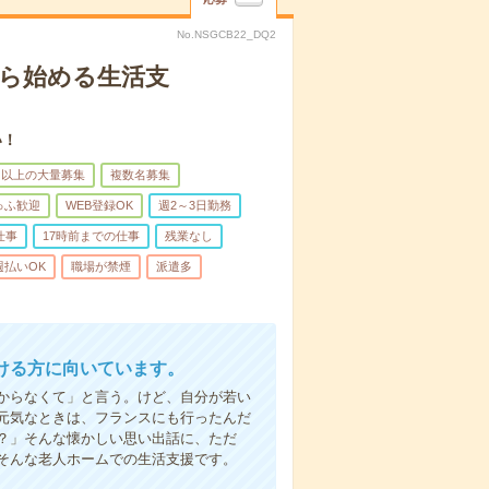
No.NSGCB22_DQ2
から始める生活支
い！
名以上の大量募集
複数名募集
ゅふ歓迎
WEB登録OK
週2～3日勤務
仕事
17時前までの仕事
残業なし
週払いOK
職場が禁煙
派遣多
ける方に向いています。
からなくて」と言う。けど、自分が若い
元気なときは、フランスにも行ったんだ
？」そんな懐かしい思い出話に、ただ
そんな老人ホームでの生活支援です。