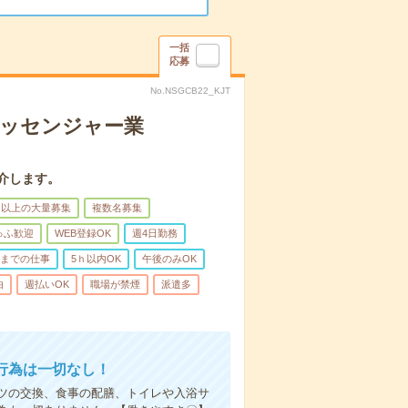
一括
応募
No.NSGCB22_KJT
メッセンジャー業
介します。
名以上の大量募集
複数名募集
ゅふ歓迎
WEB登録OK
週4日勤務
前までの仕事
5ｈ以内OK
午後のみOK
由
週払いOK
職場が禁煙
派遣多
行為は一切なし！
ツの交換、食事の配膳、トイレや入浴サ