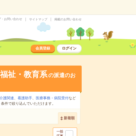
プ・お問い合わせ
サイトマップ
掲載のお問い合わせ
会員登録
ログイン
福祉・教育系
の派遣のお
介護関連
、
看護助手
、
医療事務・病院受付
など
り条件で絞り込んでいただけます。
新着順
一括