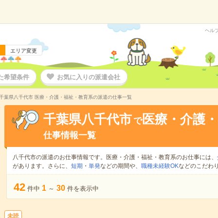
ヘル
エリア変更
た希望条件
お気に入りの派遣会社
千葉県八千代市 医療・介護・福祉・教育系の派遣の仕事一覧
千葉県八千代市
医療・介護・
で
仕事情報一覧
八千代市の派遣のお仕事情報です。医療・介護・福祉・教育系のお仕事には、
があります。さらに、
短期
・
単発
などの期間や、
職種未経験OK
などのこだわ
42
1
30
件中
～
件を表示中
未読