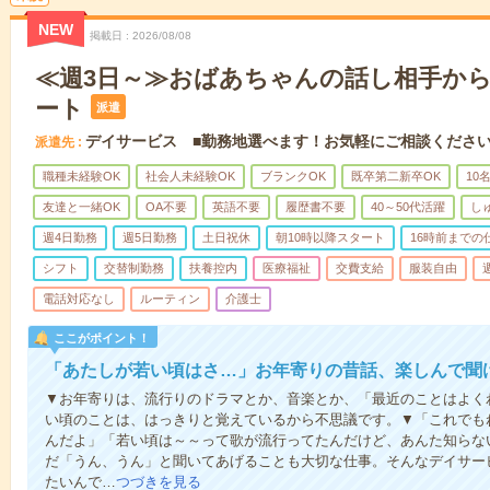
NEW
掲載日
2026/08/08
≪週3日～≫おばあちゃんの話し相手か
ート
派遣
デイサービス ■勤務地選べます！お気軽にご相談くださ
派遣先
職種未経験OK
社会人未経験OK
ブランクOK
既卒第二新卒OK
10
友達と一緒OK
OA不要
英語不要
履歴書不要
40～50代活躍
し
週4日勤務
週5日勤務
土日祝休
朝10時以降スタート
16時前までの
シフト
交替制勤務
扶養控内
医療福祉
交費支給
服装自由
電話対応なし
ルーティン
介護士
ここがポイント！
「あたしが若い頃はさ…」お年寄りの昔話、楽しんで聞
▼お年寄りは、流行りのドラマとか、音楽とか、「最近のことはよく
い頃のことは、はっきりと覚えているから不思議です。▼「これでも
んだよ」「若い頃は～～って歌が流行ってたんだけど、あんた知らな
だ「うん、うん」と聞いてあげることも大切な仕事。そんなデイサー
たいんで…
つづきを見る