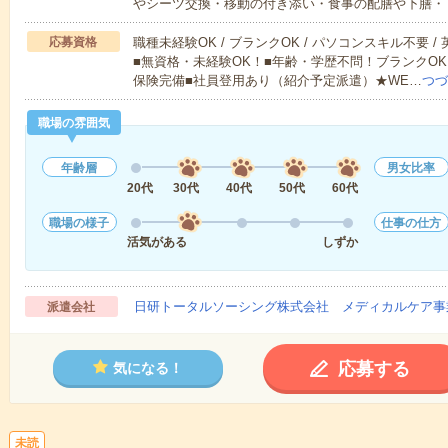
やシーツ交換・移動の付き添い・食事の配膳や下膳・
応募資格
職種未経験OK / ブランクOK / パソコンスキル不要 /
■無資格・未経験OK！■年齢・学歴不問！ブランクOK
保険完備■社員登用あり（紹介予定派遣）★WE…
つづ
職場の雰囲気
年齢層
男女比率
20代
30代
40代
50代
60代
職場の様子
仕事の仕方
活気がある
しずか
日研トータルソーシング株式会社 メディカルケア事
派遣会社
応募する
気になる！
未読