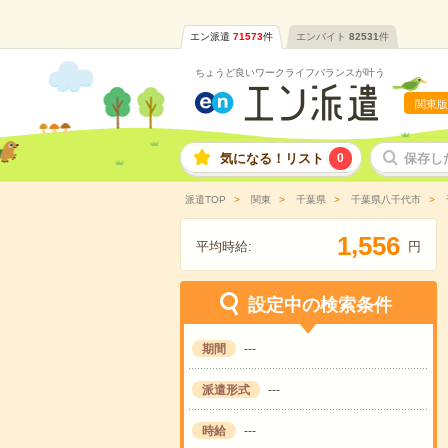
エン派遣
71573
件
エンバイト
82531
件
ちょうど良いワークライフバランスが叶う
関東版
気になる！リスト
0
保存し
派遣TOP
関東
千葉県
千葉県八千代市
,
1
5
5
6
平均時給:
円
設定中の検索条件
期間
---
派遣形式
---
時給
---