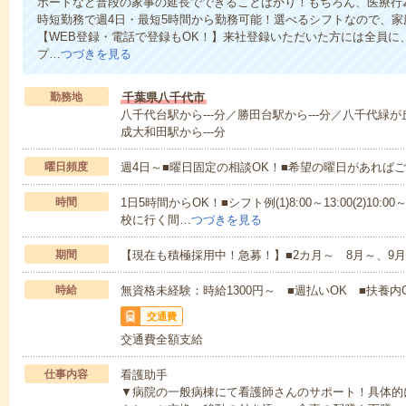
ポートなど普段の家事の延長でできることばかり！もちろん、医療行
時短勤務で週4日・最短5時間から勤務可能！選べるシフトなので、
【WEB登録・電話で登録もOK！】来社登録いただいた方には全員に、
プ…
つづきを見る
勤務地
千葉県八千代市
八千代台駅から---分／勝田台駅から---分／八千代緑が
成大和田駅から---分
曜日頻度
週4日～■曜日固定の相談OK！■希望の曜日があれば
時間
1日5時間からOK！■シフト例(1)8:00～13:00(2)10:00～
校に行く間…
つづきを見る
期間
【現在も積極採用中！急募！】■2カ月～ 8月～、9月
時給
無資格未経験：時給1300円～ ■週払いOK ■扶養内
交通費
交通費全額支給
仕事内容
看護助手
▼病院の一般病棟にて看護師さんのサポート！具体的