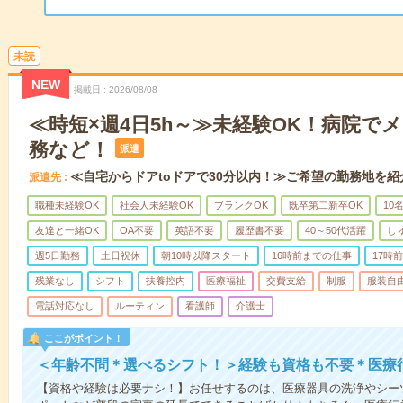
未読
NEW
掲載日
2026/08/08
≪時短×週4日5h～≫未経験OK！病院で
務など！
派遣
≪自宅からドアtoドアで30分以内！≫ご希望の勤務地を紹
派遣先
職種未経験OK
社会人未経験OK
ブランクOK
既卒第二新卒OK
10
友達と一緒OK
OA不要
英語不要
履歴書不要
40～50代活躍
し
週5日勤務
土日祝休
朝10時以降スタート
16時前までの仕事
17時
残業なし
シフト
扶養控内
医療福祉
交費支給
制服
服装自
電話対応なし
ルーティン
看護師
介護士
ここがポイント！
＜年齢不問＊選べるシフト！＞経験も資格も不要＊医療
【資格や経験は必要ナシ！】お任せするのは、医療器具の洗浄やシー