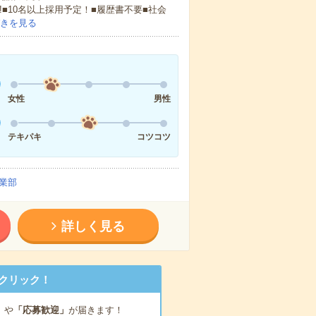
!■10名以上採用予定！■履歴書不要■社会
きを見る
女性
男性
テキパキ
コツコツ
業部
詳しく見る
クリック！
」
や
「応募歓迎」
が届きます！