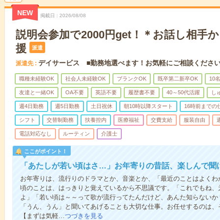
NEW
掲載日
2026/08/08
説明会参加で2000円get！＊お話し相手
援
派遣
デイサービス ■勤務地選べます！お気軽にご相談くださ
派遣先
職種未経験OK
社会人未経験OK
ブランクOK
既卒第二新卒OK
10
友達と一緒OK
OA不要
英語不要
履歴書不要
40～50代活躍
し
週4日勤務
週5日勤務
土日祝休
朝10時以降スタート
16時前までの
シフト
交替制勤務
扶養控内
医療福祉
交費支給
服装自由
電話対応なし
ルーティン
介護士
ここがポイント！
「あたしが若い頃はさ…」お年寄りの昔話、楽しんで聞
お年寄りは、流行りのドラマとか、音楽とか、「最近のことはよくわ
頃のことは、はっきりと覚えているから不思議です。「これでもね、
よ」「若い頃は～～って歌が流行ってたんだけど、あんた知らないか
「うん、うん」と聞いてあげることも大切な仕事。お任せするのは、
【まずは気軽…
つづきを見る