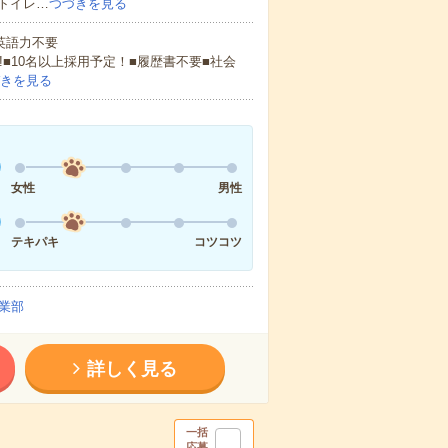
トイレ…
つづきを見る
 英語力不要
!■10名以上採用予定！■履歴書不要■社会
きを見る
女性
男性
テキパキ
コツコツ
業部
詳しく見る
一括
応募