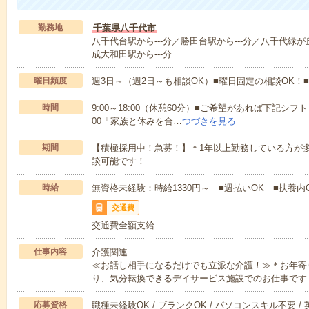
勤務地
千葉県八千代市
八千代台駅から---分／勝田台駅から---分／八千代緑が
成大和田駅から---分
曜日頻度
週3日～（週2日～も相談OK）■曜日固定の相談OK
時間
9:00～18:00（休憩60分）■ご希望があれば下記シフトもOK
00「家族と休みを合…
つづきを見る
期間
【積極採用中！急募！】＊1年以上勤務している方が多
談可能です！
時給
無資格未経験：時給1330円～ ■週払いOK ■扶養内O
交通費
交通費全額支給
仕事内容
介護関連
≪お話し相手になるだけでも立派な介護！≫＊お年寄
り、気分転換できるデイサービス施設でのお仕事です
応募資格
職種未経験OK / ブランクOK / パソコンスキル不要 /