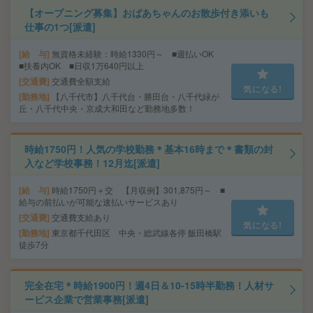
【オープニング募集】おばあちゃんのお散歩付き添いも
仕事の1つ[派遣]
給 与
無資格未経験：時給1330円～ ■週払いOK
■扶養内OK ■日収1万640円以上
交通費
交通費全額支給
気になる!
勤務地
【八千代市】八千代台・勝田台・八千代緑が
丘・八千代中央・京成大和田など勤務地多数！
時給1750円！人気の学校勤務＊基本16時まで＊書類の封
入など学校事務！12月迄[派遣]
給 与
時給1750円＋交 【月収例】301,875円～ ■
給与の前払いが可能な速払いサービスあり
交通費
交通費支給あり
気になる!
勤務地
東京都千代田区 中央・総武線各停 飯田橋駅
徒歩7分
完全在宅＊時給1900円！週4日＆10-15時半勤務！人材サ
ービス企業で営業事務[派遣]