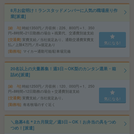
8月お盆明け！ランスタッドメンバーに人気の職場座り作
業[派遣]
給 与
時給1350円／月収例：226、800円＝1、350
円×8時間×21日勤務の場合＋残業代、交通費別途支給
交通費
実費支給／当社規定あり。通勤交通費実費支
気になる!
払／上限4万円／月※規定あり
勤務地
マイカー通勤可能/駐車場完備
20名以上の大量募集！週3日～OK梨のカンタン選果・箱
詰め[派遣]
給 与
時給1250円／月収例：120、000円＝1、250
円×8時間×12日勤務の場合＋交通費別途支給
交通費
実費支給／当社規定あり。
気になる!
勤務地
有名牧場のすぐ近く
＼急募4名＊2カ月限定／週3日～OK！お弁当の具をつめ
つめ！[派遣]