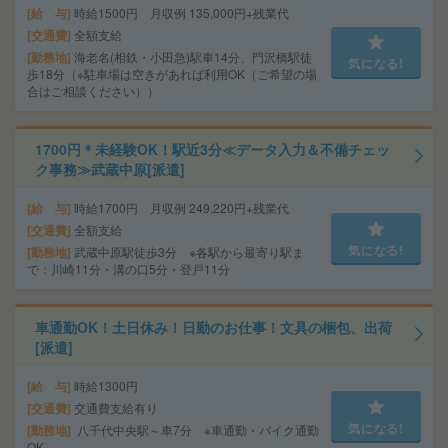
給 与
時給1500円 月収例 135,000円+残業代
交通費
全額支給
勤務地
海老名(相鉄・小田急)駅車14分、門沢橋駅徒
気になる!
歩18分（※駐車場は空きがあれば利用OK（ご希望の場
合はご相談ください））
1700円＊未経験OK！駅近3分≪データ入力＆不備チェッ
ク事務≫武蔵中原[派遣]
給 与
時給1700円 月収例 249,220円+残業代
交通費
全額支給
気になる!
勤務地
武蔵中原駅徒歩3分 ※各駅から最寄り駅ま
で：川崎11分・溝の口5分・登戸11分
車通勤OK！土日休み！日勤のお仕事！文具の梱包、出荷
[派遣]
給 与
時給1300円
交通費
交通費支給有り
気になる!
勤務地
八千代中央駅～車7分 ※車通勤・バイク通勤
OK