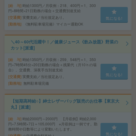
給 与
時給1300円／月収例：218、400円＝1、300
円×8時間×21日勤務の場合＋交通費別途支給
交通費
実費支給／当社規定あり。
気になる!
勤務地
《無料駐車場完備》マイカー通勤OK
＼40～60代活躍中！／健康ジュース《飲み放題》野菜の
カット[派遣]
給 与
時給1350円／月収例：259、548円＝1、350
円×7時間45分×20日勤務の場合＋残業代（月10ｈの場
合）、交通費、深夜手当別途支給
気になる!
交通費
実費支給／当社規定あり。
勤務地
無料駐車場完備
【短期高時給○】紳士レザーバッグ販売のお仕事【東京大
丸】[派遣]
給 与
時給2000円～2000円 【月収例】時給2,000
円×7.5時間×7日＝105,000円 ※月収例は一例です。勤
務時間や日数等により変動いたします。
気になる!
交通費
☆交通費全額支給！