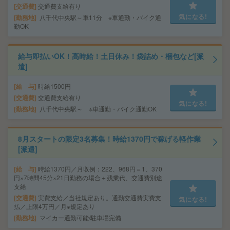
交通費
交通費支給有り
気になる!
勤務地
八千代中央駅～車11分 ※車通勤・バイク通
勤OK
給与即払いOK！高時給！土日休み！袋詰め・梱包など[派
遣]
給 与
時給1500円
交通費
交通費支給有り
気になる!
勤務地
八千代中央駅～ ※車通勤・バイク通勤OK
8月スタートの限定3名募集！時給1370円で稼げる軽作業
[派遣]
給 与
時給1370円／月収例：222、968円＝1、370
円×7時間45分×21日勤務の場合＋残業代、交通費別途
支給
交通費
実費支給／当社規定あり。通勤交通費実費支
気になる!
払／上限4万円／月※規定あり
勤務地
マイカー通勤可能/駐車場完備