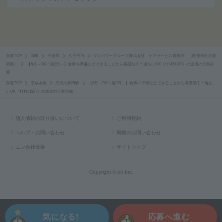
派遣TOP
関東
千葉県
八千代市
マンパワーグループ株式会社 ケアサービス事業部 （医療福祉介護
関連）
【8月～OK！週2日～】食事の準備などできることから看護助手＊週払いOK（111451287）の派遣の仕事詳
細
派遣TOP
京成本線
京成大和田駅
【8月～OK！週2日～】食事の準備などできることから看護助手＊週払
いOK（111451287）の派遣の仕事詳細
個人情報の取り扱いについて
ご利用規約
ヘルプ・お問い合わせ
掲載のお問い合わせ
エン会社概要
サイトマップ
Copyright © en Inc.
気になる!
応募へ進む