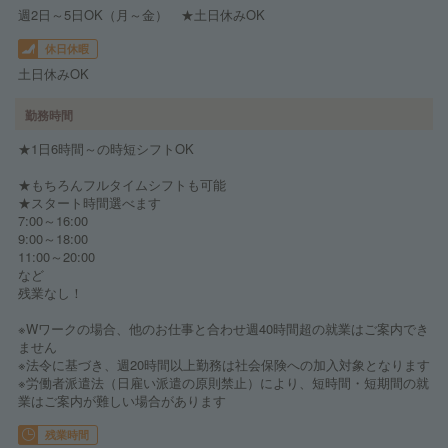
週2日～5日OK（月～金） ★土日休みOK
休日休暇
土日休みOK
勤務時間
★1日6時間～の時短シフトOK
★もちろんフルタイムシフトも可能
★スタート時間選べます
7:00～16:00
9:00～18:00
11:00～20:00
など
残業なし！
※Wワークの場合、他のお仕事と合わせ週40時間超の就業はご案内でき
ません
※法令に基づき、週20時間以上勤務は社会保険への加入対象となります
※労働者派遣法（日雇い派遣の原則禁止）により、短時間・短期間の就
業はご案内が難しい場合があります
残業時間