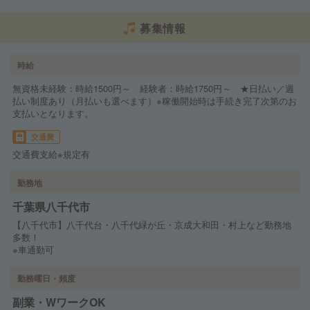
募集情報
時給
無資格未経験：時給1500円～ 経験者：時給1750円～ ★日払い／週
払い制度あり（月払いも選べます）※稼働開始時は手続き完了次第のお
支払いとなります。
交通費
交通費支給※規定有
勤務地
千葉県八千代市
【八千代市】八千代台・八千代緑が丘・京成大和田・村上など勤務地
多数！
※車通勤可
勤務曜日・頻度
副業・WワークOK