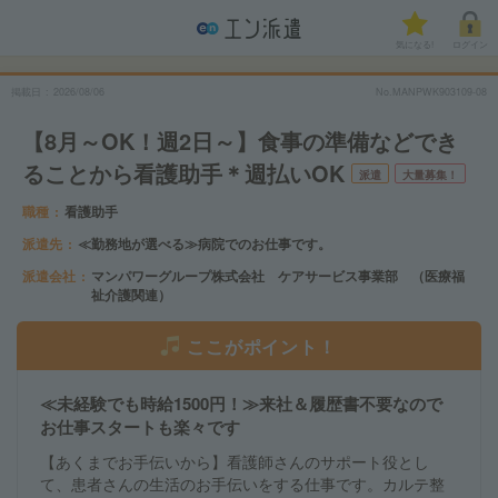
気になる!
ログイン
掲載日
2026/08/06
No.MANPWK903109-08
【8月～OK！週2日～】食事の準備などでき
ることから看護助手＊週払いOK
派遣
大量募集！
職種
看護助手
派遣先
≪勤務地が選べる≫病院でのお仕事です。
派遣会社
マンパワーグループ株式会社 ケアサービス事業部 （医療福
祉介護関連）
ここがポイント！
≪未経験でも時給1500円！≫来社＆履歴書不要なので
お仕事スタートも楽々です
【あくまでお手伝いから】看護師さんのサポート役とし
て、患者さんの生活のお手伝いをする仕事です。カルテ整