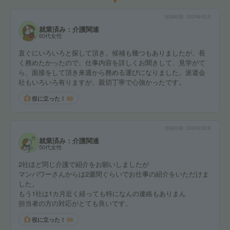
投稿時期
2024年02月
就業済み：介護関連
60代女性
直ぐにいろいろと探して頂き、候補も幾つもありましたが、長
く務めたかったので、仕事内容を詳しくお聞きして、見学がて
ら、面接をして頂き来週から務める運びになりました。派遣会
社もいろいろ有りますが、親切丁寧で心強かったです。
役に立った！
88
投稿時期
2024年02月
就業済み：介護関連
50代女性
2社ほど同じ介護で紹介をお願いしましたが
マンパワーさんからは2週間ぐらいでお仕事の紹介をいただけま
した。
もう1社は1カ月近く経っても特になんの連絡もありまん
担当者の方の対応がとても良いです。
役に立った！
59