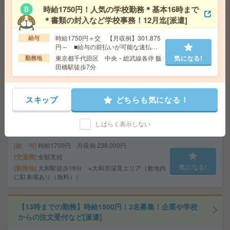
勤務地
新川崎駅徒歩6分、鹿島田駅徒歩2分
時給1750円！人気の学校勤務＊基本16時まで
＊書類の封入など学校事務！12月迄[派遣]
《4時間×週3の扶養内》水・土休みでプライベートと両
時給1750円＋交 【月収例】301,875
給与
立！不動産店舗での事務[派遣]
円～ ■給与の前払いが可能な速払い
サービスあり
東京都千代田区 中央・総武線各停 飯
気になる!
勤務地
給 与
時給1600円
田橋駅徒歩7分
交通費
全額支給
気になる!
勤務地
中川駅徒歩5分
スキップ
どちらも気になる！
15時迄など時短相談OK！覚えたらルーティン！注文のチ
しばらく表示しない
ェック、データ入力など[派遣]
給 与
時給1700円 月収例 238,000円
交通費
全額支給
気になる!
勤務地
大和駅徒歩16分 ※大和市深見エリア（敷地内
に駐車場あり（無料））
【13時までの勤務】時給1500円！2名募集！企業や学校
からの注文受付など[派遣]