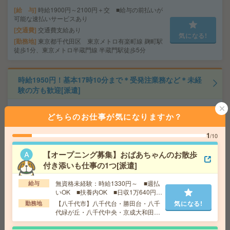
給 与
時給1900円～2100円＋交 ■給与の前払いが
可能な速払いサービスあり
交通費
交通費支給あり
気になる!
勤務地
東京都千代田区 東京メトロ有楽町線 麹町駅
徒歩1分、東京メトロ半蔵門線 半蔵門駅徒歩5分
時給1950円！基本17時10分まで＊受発注業務など＊未経
験の方も歓迎[派遣]
給 与
時給1950円＋交 【月収例】312,000円～ ■
どちらのお仕事が気になりますか？
給与の前払いが可能な速払いサービスあり
交通費
交通費支給あり
1
気になる!
/10
勤務地
千葉県千葉市中央区 総武線快速 千葉駅徒歩
7分、千葉都市モノレール 栄町（千葉）駅徒歩3分
【オープニング募集】おばあちゃんのお散歩
付き添いも仕事の1つ[派遣]
＜急募＞2か月未満の期間限定×証明書発行業務@新川崎×
無資格未経験：時給1330円～ ■週払
給与
鹿島田[派遣]
いOK ■扶養内OK ■日収1万640円以
上
【八千代市】八千代台・勝田台・八千
気になる!
勤務地
給 与
時給1650円
代緑が丘・八千代中央・京成大和田な
ど勤務地多数！
交通費
全額支給
気になる!