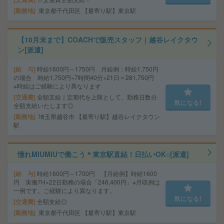
勤務地
東京都千代田区 【最寄り駅】東京駅
【10月末まで】COACHで販売スタッフ｜越谷レイクタウ
ン[派遣]
給 与
時給1600円～1750円 月給例：時給1,750円
の場合 時給1,750円×7時間40分×21日＝281,750円
※時給はご経験により異なります
交通費
全額支給｜定期代を上限として、勤務日数分
気になる!
全額支給いたします◎
勤務地
埼玉県越谷市 【最寄り駅】越谷レイクタウン
駅
憧れMIUMIUで働こう＊東京駅直結！日払いOK○[派遣]
給 与
時給1600円～1700円 【月給例】時給1600
円 実働7H×22日勤務の場合「246,400円」※月収例は
一例です。ご経験により異なります。
気になる!
交通費
全額支給◎
勤務地
東京都千代田区 【最寄り駅】東京駅