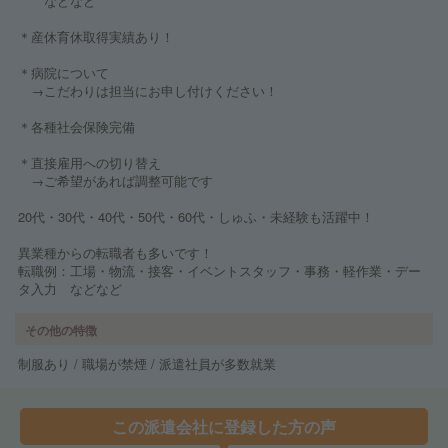
などなど
＊産休育休取得実績あり！
＊病院について
→こだわりは担当にお申し付けください！
＊各種社会保険完備
＊直接雇用への切り替え
→ご希望があれば調整可能です
20代・30代・40代・50代・60代・しゅふ・未経験も活躍中！
異業種からの転職者も多いです！
転職例：工場・物流・接客・イベントスタッフ・事務・軽作業・デー
タ入力 などなど
その他の特徴
制服あり / 職場が禁煙 / 派遣社員が多数就業
この派遣会社に登録した方の声