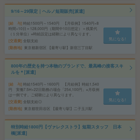
9/16～29限定｜ヘルノ短期販売[派遣]
給 与
時給1500円～1540円 【月収例】1540円×8
時間×10日＝128,000円（期間中10日想定）＋残業代
（１分単位）※時給設定は経験により異なります。
気になる!
交通費
全額支給
勤務地
東京都新宿区 【最寄り駅】新宿三丁目駅
800年の歴史を持つ本物のブランドで、最高峰の接客スキ
ルを＊[派遣]
給 与
時給1540円～1600円 【月給例】時給1,540
円 実働7.5H×22日勤務の場合「254,100円」※月収例
は一例です。ご経験により異なります。
気になる!
交通費
全額支給◎
勤務地
東京都世田谷区 【最寄り駅】二子玉川駅
特別時給1800円【ヴァレクストラ】短期スタッフ 日本
橋[派遣]