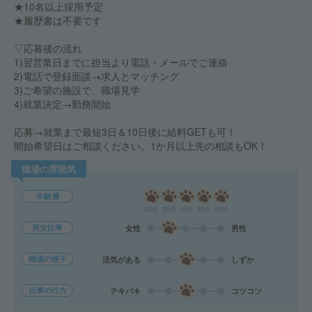
★10名以上採用予定
★履歴書は不要です
▽応募後の流れ
1)翌営業日までに担当より電話・メールでご連絡
2)電話で登録面談→求人とマッチング
3)ご希望の施設で、職場見学
4)就業決定→勤務開始
応募→就業まで最短3日＆10日後に給料GETも可！
開始希望日はご相談ください。1か月以上先の相談もOK！
職場の雰囲気
年齢層
20代
30代
40代
50代
60代
男女比率
女性
男性
職場の様子
活気がある
しずか
仕事の仕方
テキパキ
コツコツ