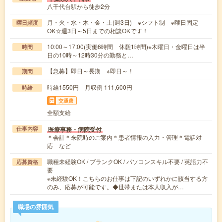
八千代台駅から徒歩2分
月・火・水・木・金・土(週3日) ※シフト制 ※曜日固定
曜日頻度
OK☆週3日～5日までの相談OKです！
10:00～17:00(実働6時間 休憩1時間)※木曜日・金曜日は半
時間
日の10時～12時30分の勤務と…
【急募】即日～長期 ※即日～！
期間
時給1550円 月収例 111,600円
時給
交通費
全額支給
医療事務・病院受付
仕事内容
＊会計＊来院時のご案内＊患者情報の入力・管理＊電話対
応 など
職種未経験OK / ブランクOK / パソコンスキル不要 / 英語力不
応募資格
要
※未経験OK！こちらのお仕事は下記のいずれかに該当する方
のみ、応募が可能です。◆世帯または本人収入が…
職場の雰囲気