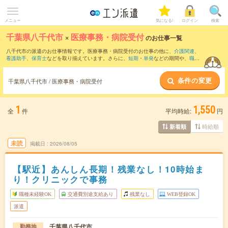
メニュー
気になる!
ログイン
検索
千葉県八千代市
×
医療事務・病院受付
のお仕事一覧
八千代市の派遣のお仕事情報です。医療事務・病院受付のお仕事の他に、
介護関連
、
看護助手
、
保育士
などを取り揃えています。さらに、
短期
・
単発
などの期間や、
職種
未経験OK
などのこだわり条件で絞り込んでいただけます。職種辞典：
医療事務・病院
受付のお仕事とは？とは？
条件の変更
千葉県八千代市 / 医療事務・病院受付
1
1,550
全
件
平均時給:
円
時給順
新着順
未読
掲載日
2026/08/05
【駅近】あんしん長期！残業なし！10時始ま
り！クリニックで事務
職種未経験OK
交通費別途支給あり
残業なし
WEB登録OK
派遣
千葉県八千代市
勤務地