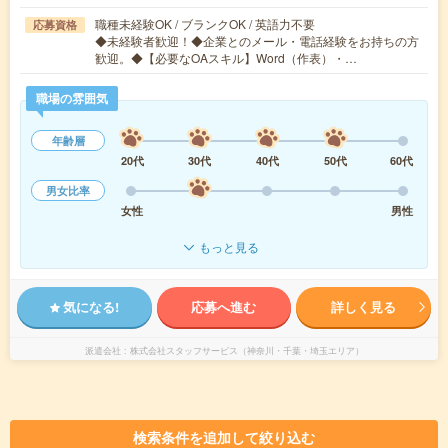
職種未経験OK / ブランクOK / 英語力不要
応募資格
◆未経験者歓迎！◆企業とのメール・電話経験をお持ちの方
歓迎。◆【必要なOAスキル】Word（作表）・…
職場の雰囲気
年齢層
20代
30代
40代
50代
60代
男女比率
女性
男性
もっと見る
気になる!
応募へ進む
詳しく見る
派遣会社
株式会社スタッフサービス（神奈川・千葉・埼玉エリア）
検索条件を追加して絞り込む