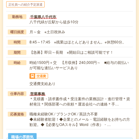
正社員への紹介予定派遣
千葉県八千代市
勤務地
八千代緑が丘駅から徒歩10分
月～金 ※土日祝休み
曜日頻度
8:45～17:45 ※残業はほとんどありません。※休憩60分。
時間
【急募】即日～長期 ※開始日はご相談可能です！
期間
時給1500円＋交 【月収例】240,000円～ ■給与の前払い
時給
が可能な速払いサービスあり
交通費
交通費支給あり
営業事務
仕事内容
＊見積書・請求書作成＊受注案件の業務設計・進行管理＊資
材発注＊関係部署への依頼＊運送会社への連絡＊手…
職種未経験OK / ブランクOK / 英語力不要
応募資格
◆未経験者歓迎！◆企業とのメール・電話経験をお持ちの方
歓迎。◆【必要なOAスキル】Word（作表）・…
職場の雰囲気