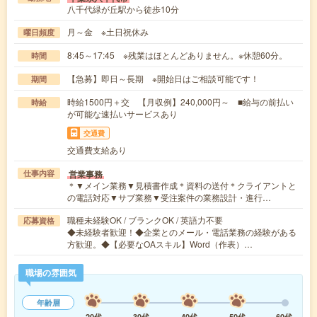
八千代緑が丘駅から徒歩10分
月～金 ※土日祝休み
曜日頻度
8:45～17:45 ※残業はほとんどありません。※休憩60分。
時間
【急募】即日～長期 ※開始日はご相談可能です！
期間
時給1500円＋交 【月収例】240,000円～ ■給与の前払い
時給
が可能な速払いサービスあり
交通費
交通費支給あり
営業事務
仕事内容
＊▼メイン業務▼見積書作成＊資料の送付＊クライアントと
の電話対応▼サブ業務▼受注案件の業務設計・進行…
職種未経験OK / ブランクOK / 英語力不要
応募資格
◆未経験者歓迎！◆企業とのメール・電話業務の経験がある
方歓迎。◆【必要なOAスキル】Word（作表）…
職場の雰囲気
年齢層
20代
30代
40代
50代
60代