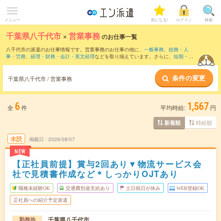
メニュー
気になる!
ログイン
検索
千葉県八千代市
×
営業事務
のお仕事一覧
八千代市の派遣のお仕事情報です。営業事務のお仕事の他に、
一般事務
、
総務・人
事・労務
、
経理・財務・会計・英文経理
などを取り揃えています。さらに、
短期
・
単
発
などの期間や、
職種未経験OK
などのこだわり条件で絞り込んでいただけます。職種
辞典：
営業事務のお仕事とは？とは？
条件の変更
千葉県八千代市 / 営業事務
6
1,567
全
件
平均時給:
円
時給順
新着順
未読
掲載日
2026/08/07
NEW
【正社員前提】賞与2回あり▼物流サービス会
社で見積書作成など＊しっかりOJTあり
職種未経験OK
交通費別途支給あり
土日祝日が休み
WEB登録OK
正社員への紹介予定派遣
千葉県八千代市
勤務地