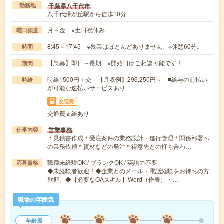
千葉県八千代市
勤務地
八千代緑が丘駅から徒歩10分
月～金 ※土日祝休み
曜日頻度
8:45～17:45 ※残業はほとんどありません。※休憩60分。
時間
【急募】即日～長期 ※開始日はご相談可能です！
期間
時給1500円＋交 【月収例】296,250円～ ■給与の前払い
時給
が可能な速払いサービスあり
交通費
交通費支給あり
営業事務
仕事内容
＊見積書作成＊受注案件の業務設計・進行管理＊関係部署へ
の業務依頼＊資材などの発注＊得意先との打ち合わ…
職種未経験OK / ブランクOK / 英語力不要
応募資格
◆未経験者歓迎！◆企業とのメール・電話経験をお持ちの方
歓迎。◆【必要なOAスキル】Word（作表）・…
職場の雰囲気
年齢層