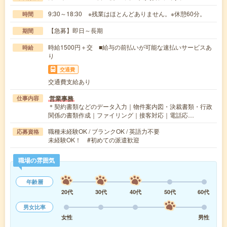
9:30～18:30 ※残業はほとんどありません。※休憩60分。
時間
【急募】即日～長期
期間
時給1500円＋交 ■給与の前払いが可能な速払いサービスあ
時給
り
交通費
交通費支給あり
営業事務
仕事内容
＊契約書類などのデータ入力｜物件案内図・決裁書類・行政
関係の書類作成｜ファイリング｜接客対応｜電話応…
職種未経験OK / ブランクOK / 英語力不要
応募資格
未経験OK！ #初めての派遣歓迎
職場の雰囲気
年齢層
20代
30代
40代
50代
60代
男女比率
女性
男性