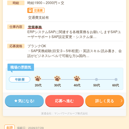
時給1900～2000円＋交
時給
交通費
交通費支給有
営業事務
仕事内容
ERPシステムSAPに関連する各種業務をお願いしますSAPユ
ーザーサポートSAP設定変更・システム保…
ブランクOK
応募資格
・SAP実務経験(目安:3～5年程度)・英語スキル:読み書き、会
話がビジネスレベルで可能な方(※国内…
職場の雰囲気
年齢層
20代
30代
40代
50代
60代
気になる!
応募へ進む
詳しく見る
派遣会社
マンパワーグループ株式会社
未読
掲載日
2026/07/29