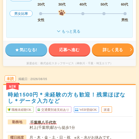
20代
30代
40代
50代
60代
男女比率
女性
男性
もっと見る
気になる!
応募へ進む
詳しく見る
派遣会社
株式会社スタッフサービス（神奈川・千葉・埼玉エリア）
未読
掲載日
2026/08/05
NEW
時給1500円＊未経験の方も歓迎！残業ほぼな
し＊データ入力など
職種未経験OK
交通費別途支給あり
WEB登録OK
派遣
千葉県八千代市
勤務地
村上(千葉県)駅から徒歩1分
月・木・金・土・日・祝 ※火・水がお休みです。
曜日頻度