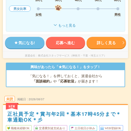
男女比率
女性
男性
もっと見る
気になる!
応募へ進む
詳しく見る
派遣会社
株式会社スタッフサービス（神奈川・千葉・埼玉エリア）
興味があったら「★気になる！」をタップ！
「気になる！」を押しておくと、派遣会社から
「面談確約」
や
「応募歓迎」
が届きます！
未読
掲載日
2026/08/07
NEW
正社員予定＊賞与年2回＊基本17時45分まで＊
車通勤OK＊彡
職種未経験OK
交通費別途支給あり
土日祝日が休み
WEB登録OK