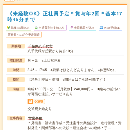
《未経験OK》正社員予定＊賞与年2回＊基本17
時45分まで
職種未経験OK
交通費別途支給あり
土日祝日が休み
WEB登録OK
正社員への紹介予定派遣
千葉県八千代市
勤務地
八千代緑が丘駅から徒歩10分
月～金 ※土日祝休み
曜日頻度
8:45～17:45 ※残業はほとんどありません。※休憩60分。
時間
【急募】即日～長期 ※開始日はご相談可能です！
期間
時給1500円＋交 【月収例】240,000円～ ■給与の前払い
時給
が可能な速払いサービスあり
交通費
交通費支給あり
営業事務
仕事内容
＊見積書・請求書作成＊受注案件の業務設計・進行管理＊資
材発注＊関係部署への依頼＊運送会社への連絡＊手…