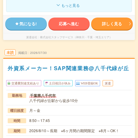
もっと見る
気になる!
応募へ進む
詳しく見る
派遣会社
株式会社スタッフサービス（神奈川・千葉・埼玉エリア）
未読
掲載日
2026/07/30
外資系メーカー！SAP関連業務@八千代緑が丘
交通費別途支給あり
土日祝日が休み
WEB登録OK
派遣
千葉県八千代市
勤務地
八千代緑が丘駅から徒歩10分
月～金
曜日頻度
8:50～17:45
時間
2026/8/10～長期 ※6ヶ月間の期間限定 ※8月～OK！
期間