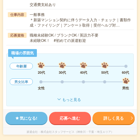
交通費支給あり
一般事務
仕事内容
＊新築マンション契約に伴うデータ入力・チェック｜書類作
成・ファイリング｜アンケート取得｜受付ヘルプ対…
職種未経験OK / ブランクOK / 英語力不要
応募資格
未経験OK！ #初めての派遣歓迎
職場の雰囲気
年齢層
20代
30代
40代
50代
60代
男女比率
女性
男性
もっと見る
気になる!
応募へ進む
詳しく見る
派遣会社
株式会社スタッフサービス（神奈川・千葉・埼玉エリア）