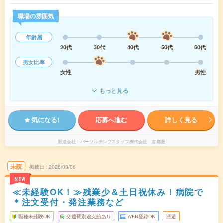
職場の雰囲気
年齢層
20代
30代
40代
50代
60代
男女比率
女性
男性
もっと見る
気になる!
応募へ進む
詳しく見る
派遣会社
パーソルテンプスタッフ株式会社 首都圏
未読
掲載日
2026/08/06
NEW
≪未経験OK！≫残業少＆土日祝休み！病院で
＊注文受付・発注業務など
職種未経験OK
交通費別途支給あり
WEB登録OK
派遣