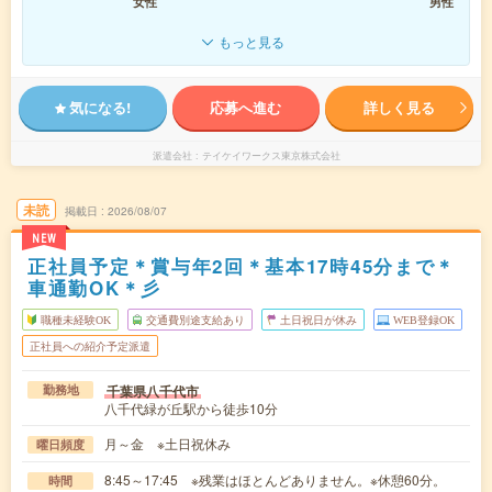
女性
男性
もっと見る
気になる!
応募へ進む
詳しく見る
派遣会社
テイケイワークス東京株式会社
未読
掲載日
2026/08/07
NEW
正社員予定＊賞与年2回＊基本17時45分まで＊
車通勤OK＊彡
職種未経験OK
交通費別途支給あり
土日祝日が休み
WEB登録OK
正社員への紹介予定派遣
千葉県八千代市
勤務地
八千代緑が丘駅から徒歩10分
月～金 ※土日祝休み
曜日頻度
8:45～17:45 ※残業はほとんどありません。※休憩60分。
時間