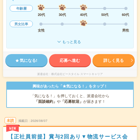
年齢層
20代
30代
40代
50代
60代
男女比率
女性
男性
もっと見る
気になる!
応募へ進む
詳しく見る
派遣会社
株式会社ビースタイル スマートキャリア
興味があったら「★気になる！」をタップ！
「気になる！」を押しておくと、派遣会社から
「面談確約」
や
「応募歓迎」
が届きます！
未読
掲載日
2026/08/07
NEW
【正社員前提】賞与2回あり▼物流サービス会