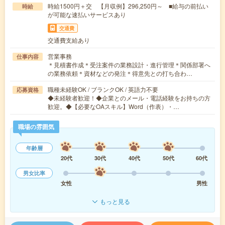
時給1500円＋交 【月収例】296,250円～ ■給与の前払い
時給
が可能な速払いサービスあり
交通費
交通費支給あり
営業事務
仕事内容
＊見積書作成＊受注案件の業務設計・進行管理＊関係部署へ
の業務依頼＊資材などの発注＊得意先との打ち合わ…
職種未経験OK / ブランクOK / 英語力不要
応募資格
◆未経験者歓迎！◆企業とのメール・電話経験をお持ちの方
歓迎。◆【必要なOAスキル】Word（作表）・…
職場の雰囲気
年齢層
20代
30代
40代
50代
60代
男女比率
女性
男性
もっと見る