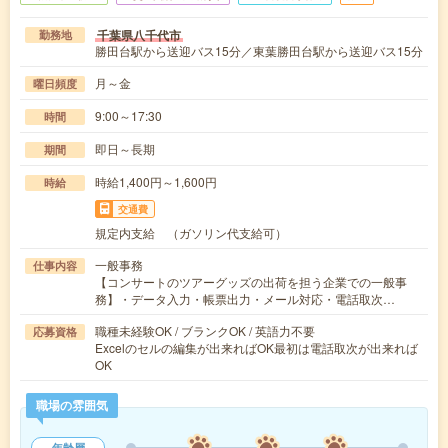
千葉県八千代市
勤務地
勝田台駅から送迎バス15分／東葉勝田台駅から送迎バス15分
月～金
曜日頻度
9:00～17:30
時間
即日～長期
期間
時給1,400円～1,600円
時給
交通費
規定内支給 （ガソリン代支給可）
一般事務
仕事内容
【コンサートのツアーグッズの出荷を担う企業での一般事
務】・データ入力・帳票出力・メール対応・電話取次…
職種未経験OK / ブランクOK / 英語力不要
応募資格
Excelのセルの編集が出来ればOK最初は電話取次が出来れば
OK
職場の雰囲気
年齢層