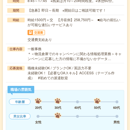
8:45～17:45 ※残業は月10～20時間程度。※休憩60分。
時間
【急募】即日～長期 ※開始日はご相談可能です！
期間
時給1500円＋交 【月収例】258,750円～ ■給与の前払い
時給
が可能な速払いサービスあり
交通費
交通費支給あり
一般事務
仕事内容
＊＜物流倉庫でのキャンペーンに関わる情報処理業務＞キャ
ンペーンに応募した方の情報に不備がないかデータ…
職種未経験OK / ブランクOK / 英語力不要
応募資格
未経験OK！【必要なOAスキル】ACCESS（テーブル作
成） #初めての派遣歓迎
職場の雰囲気
年齢層
20代
30代
40代
50代
60代
男女比率
女性
男性