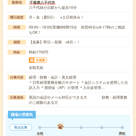
千葉県八千代市
勤務地
八千代緑が丘駅から徒歩10分
月～金（週5日） ※土日祝休み！
曜日頻度
09:00～16:00(実働6時間15分 休憩45分)※9-17時のご相談
時間
もOK！
【急募】即日～長期 ※8月～！
期間
時給1700円
時給
交通費
全額支給
経理・財務・会計・英文経理
仕事内容
＊日常経理業務全般のサポート ＊会計システムを使用した仕
訳入力 ＊買掛金（AP）の管理 ＊入出金管理…
英語の会話やメール対応ができる方 財務・経理業務
応募資格
のご経験のある方
職場の雰囲気
男女比率
女性
男性