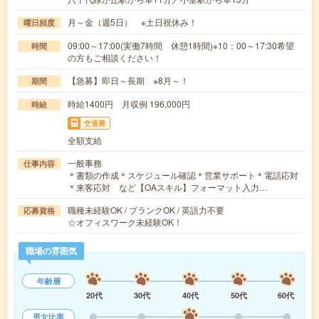
月～金（週5日） ※土日祝休み！
曜日頻度
09:00～17:00(実働7時間 休憩1時間)※10：00～17:30希望
時間
の方もご相談ください！
【急募】即日～長期 ※8月～！
期間
時給1400円 月収例 196,000円
時給
交通費
全額支給
一般事務
仕事内容
＊書類の作成＊スケジュール確認＊営業サポート＊電話応対
＊来客応対 など【OAスキル】フォーマット入力…
職種未経験OK / ブランクOK / 英語力不要
応募資格
☆オフィスワーク未経験OK！
職場の雰囲気
年齢層
20代
30代
40代
50代
60代
男女比率