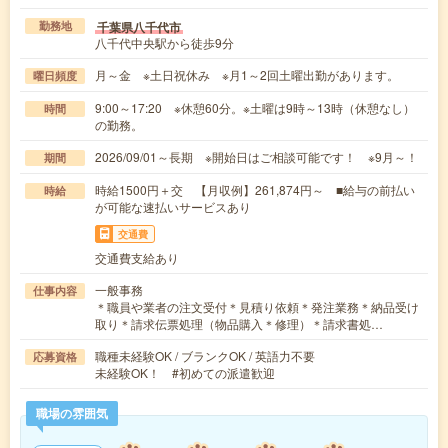
千葉県八千代市
勤務地
八千代中央駅から徒歩9分
月～金 ※土日祝休み ※月1～2回土曜出勤があります。
曜日頻度
9:00～17:20 ※休憩60分。※土曜は9時～13時（休憩なし）
時間
の勤務。
2026/09/01～長期 ※開始日はご相談可能です！ ※9月～！
期間
時給1500円＋交 【月収例】261,874円～ ■給与の前払い
時給
が可能な速払いサービスあり
交通費
交通費支給あり
一般事務
仕事内容
＊職員や業者の注文受付＊見積り依頼＊発注業務＊納品受け
取り＊請求伝票処理（物品購入＊修理）＊請求書処…
職種未経験OK / ブランクOK / 英語力不要
応募資格
未経験OK！ #初めての派遣歓迎
職場の雰囲気