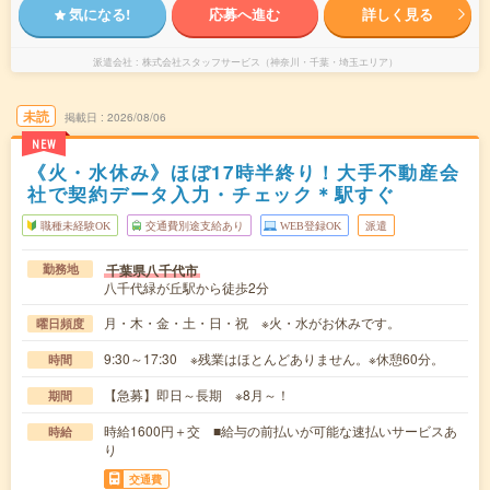
気になる!
応募へ進む
詳しく見る
派遣会社
株式会社スタッフサービス（神奈川・千葉・埼玉エリア）
未読
掲載日
2026/08/06
NEW
《火・水休み》ほぼ17時半終り！大手不動産会
社で契約データ入力・チェック＊駅すぐ
職種未経験OK
交通費別途支給あり
WEB登録OK
派遣
千葉県八千代市
勤務地
八千代緑が丘駅から徒歩2分
月・木・金・土・日・祝 ※火・水がお休みです。
曜日頻度
9:30～17:30 ※残業はほとんどありません。※休憩60分。
時間
【急募】即日～長期 ※8月～！
期間
時給1600円＋交 ■給与の前払いが可能な速払いサービスあ
時給
り
交通費