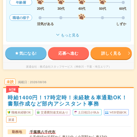
年齢層
20代
30代
40代
50代
60代
職場の様子
活気がある
しずか
もっと見る
気になる!
応募へ進む
詳しく見る
派遣会社
株式会社スタッフサービス（神奈川・千葉・埼玉エリア）
未読
掲載日
2026/08/06
NEW
時給1400円！17時定時！未経験＆車通勤OK！
書類作成など部内アシスタント事務
職種未経験OK
交通費別途支給あり
土日祝日が休み
WEB登録OK
派遣
千葉県八千代市
勤務地
八千代緑が丘駅から車11分／小室駅から車13分