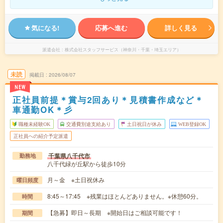
気になる!
応募へ進む
詳しく見る
派遣会社
株式会社スタッフサービス（神奈川・千葉・埼玉エリア）
未読
掲載日
2026/08/07
NEW
正社員前提＊賞与2回あり＊見積書作成など＊
車通勤OK＊彡
職種未経験OK
交通費別途支給あり
土日祝日が休み
WEB登録OK
正社員への紹介予定派遣
千葉県八千代市
勤務地
八千代緑が丘駅から徒歩10分
月～金 ※土日祝休み
曜日頻度
8:45～17:45 ※残業はほとんどありません。※休憩60分。
時間
【急募】即日～長期 ※開始日はご相談可能です！
期間