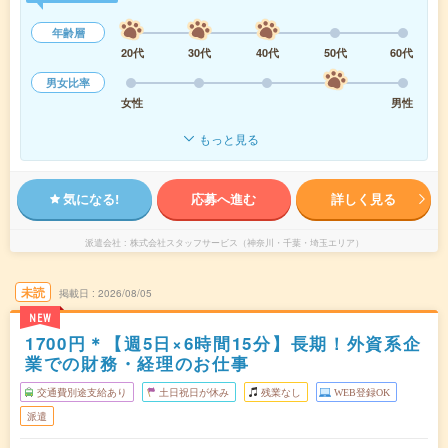
年齢層
20代
30代
40代
50代
60代
男女比率
女性
男性
もっと見る
気になる!
応募へ進む
詳しく見る
派遣会社
株式会社スタッフサービス（神奈川・千葉・埼玉エリア）
未読
掲載日
2026/08/05
NEW
1700円＊【週5日×6時間15分】長期！外資系企
業での財務・経理のお仕事
交通費別途支給あり
土日祝日が休み
残業なし
WEB登録OK
派遣