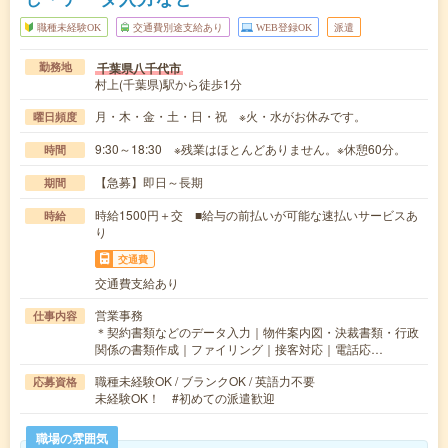
職種未経験OK
交通費別途支給あり
WEB登録OK
派遣
千葉県八千代市
勤務地
村上(千葉県)駅から徒歩1分
月・木・金・土・日・祝 ※火・水がお休みです。
曜日頻度
9:30～18:30 ※残業はほとんどありません。※休憩60分。
時間
【急募】即日～長期
期間
時給1500円＋交 ■給与の前払いが可能な速払いサービスあ
時給
り
交通費
交通費支給あり
営業事務
仕事内容
＊契約書類などのデータ入力｜物件案内図・決裁書類・行政
関係の書類作成｜ファイリング｜接客対応｜電話応…
職種未経験OK / ブランクOK / 英語力不要
応募資格
未経験OK！ #初めての派遣歓迎
職場の雰囲気