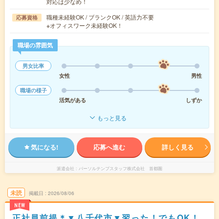
対応は少なめ！
職種未経験OK / ブランクOK / 英語力不要
応募資格
※オフィスワーク未経験OK！
職場の雰囲気
男女比率
女性
男性
職場の様子
活気がある
しずか
もっと見る
気になる!
応募へ進む
詳しく見る
派遣会社
パーソルテンプスタッフ株式会社 首都圏
未読
掲載日
2026/08/06
NEW
正社員前提＊▼八千代市▼習った！でもOK！