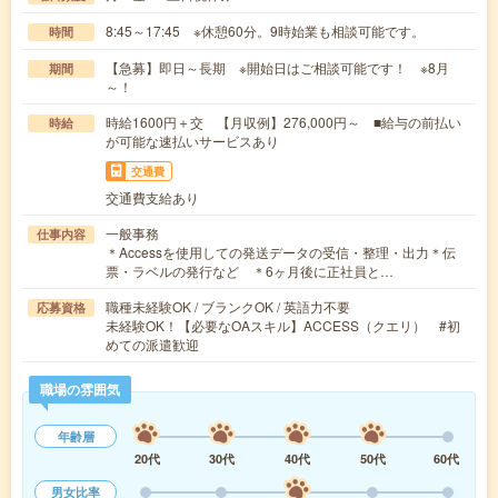
8:45～17:45 ※休憩60分。9時始業も相談可能です。
時間
【急募】即日～長期 ※開始日はご相談可能です！ ※8月
期間
～！
時給1600円＋交 【月収例】276,000円～ ■給与の前払い
時給
が可能な速払いサービスあり
交通費
交通費支給あり
一般事務
仕事内容
＊Accessを使用しての発送データの受信・整理・出力＊伝
票・ラベルの発行など ＊6ヶ月後に正社員と…
職種未経験OK / ブランクOK / 英語力不要
応募資格
未経験OK！【必要なOAスキル】ACCESS（クエリ） #初
めての派遣歓迎
職場の雰囲気
年齢層
20代
30代
40代
50代
60代
男女比率