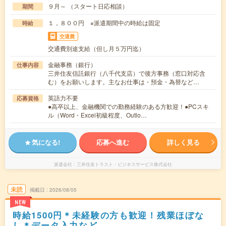
９月～ （スタート日応相談）
期間
１，８００円 ※派遣期間中の時給は固定
時給
交通費
交通費別途支給（但し月５万円迄）
金融事務（銀行）
仕事内容
三井住友信託銀行（八千代支店）で後方事務（窓口対応含
む）をお願いします。主なお仕事は・預金・為替など…
英語力不要
応募資格
●高卒以上、金融機関での勤務経験のある方歓迎！●PCスキ
ル（Word・Excel初級程度、Outlo…
気になる!
応募へ進む
詳しく見る
派遣会社
三井住友トラスト・ビジネスサービス株式会社
未読
掲載日
2026/08/05
NEW
時給1500円＊未経験の方も歓迎！残業ほぼな
し＊データ入力など