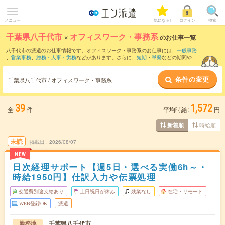
メニュー
気になる!
ログイン
検索
千葉県八千代市
×
オフィスワーク・事務系
のお仕事一覧
八千代市の派遣のお仕事情報です。オフィスワーク・事務系のお仕事には、
一般事務
、
営業事務
、
総務・人事・労務
などがあります。さらに、
短期
・
単発
などの期間や、
職種未経験OK
などのこだわり条件で絞り込んでいただけます。
条件の変更
千葉県八千代市 / オフィスワーク・事務系
39
1,572
全
件
平均時給:
円
時給順
新着順
未読
掲載日
2026/08/07
NEW
日次経理サポート【週5日・選べる実働6h～・
時給1950円】仕訳入力や伝票処理
交通費別途支給あり
土日祝日が休み
残業なし
在宅・リモート
WEB登録OK
派遣
千葉県八千代市
勤務地