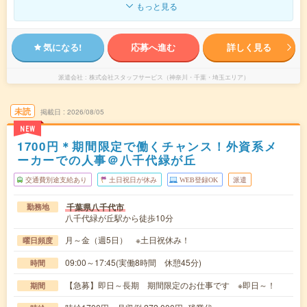
もっと見る
気になる!
応募へ進む
詳しく見る
派遣会社
株式会社スタッフサービス（神奈川・千葉・埼玉エリア）
未読
掲載日
2026/08/05
NEW
1700円＊期間限定で働くチャンス！外資系メ
ーカーでの人事＠八千代緑が丘
交通費別途支給あり
土日祝日が休み
WEB登録OK
派遣
千葉県八千代市
勤務地
八千代緑が丘駅から徒歩10分
月～金（週5日） ※土日祝休み！
曜日頻度
09:00～17:45(実働8時間 休憩45分)
時間
【急募】即日～長期 期間限定のお仕事です ※即日～！
期間