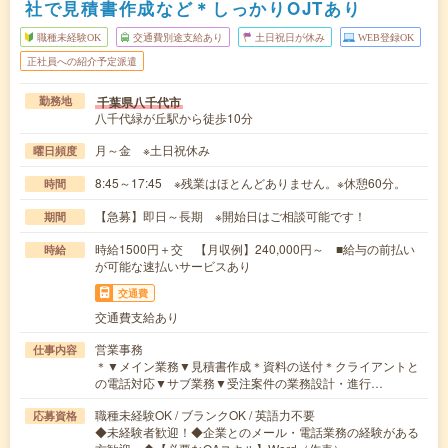
社で見積書作成など＊しっかりOJTあり
職種未経験OK
交通費別途支給あり
土日祝日が休み
WEB登録OK
正社員への紹介予定派遣
千葉県八千代市
勤務地
八千代緑が丘駅から徒歩10分
月～金 ※土日祝休み
曜日頻度
8:45～17:45 ※残業はほとんどありません。※休憩60分。
時間
【急募】即日～長期 ※開始日はご相談可能です！
期間
時給1500円＋交 【月収例】240,000円～ ■給与の前払い
時給
が可能な速払いサービスあり
交通費
交通費支給あり
営業事務
仕事内容
＊▼メイン業務▼見積書作成＊資料の送付＊クライアントと
の電話対応▼サブ業務▼受注案件の業務設計・進行…
職種未経験OK / ブランクOK / 英語力不要
応募資格
◆未経験者歓迎！◆企業とのメール・電話業務の経験がある