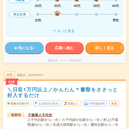
20代
30代
40代
50代
60代
男女比率
女性
男性
もっと見る
気になる!
応募へ進む
詳しく見る
派遣会社
カイシア株式会社
未読
掲載日
2026/08/07
NEW
＼日収1万円以上／かんたん＊書類をささっと
封入するだけ
職種未経験OK
土日祝日が休み
残業なし
WEB登録OK
派遣
千葉県八千代市
勤務地
八千代台駅から---分／八千代緑が丘駅から---分／村上(千葉
県)駅から---分／京成大和田駅から---分／勝田台駅から---分