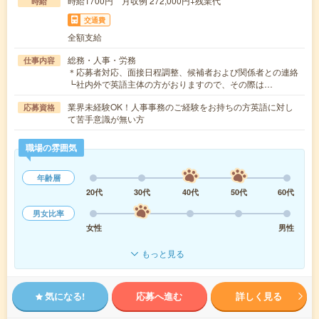
時給1700円 月収例 272,000円+残業代
時給
交通費
全額支給
総務・人事・労務
仕事内容
＊応募者対応、面接日程調整、候補者および関係者との連絡
┗社内外で英語主体の方がおりますので、その際は…
業界未経験OK！人事事務のご経験をお持ちの方英語に対し
応募資格
て苦手意識が無い方
職場の雰囲気
年齢層
20代
30代
40代
50代
60代
男女比率
女性
男性
もっと見る
気になる!
応募へ進む
詳しく見る