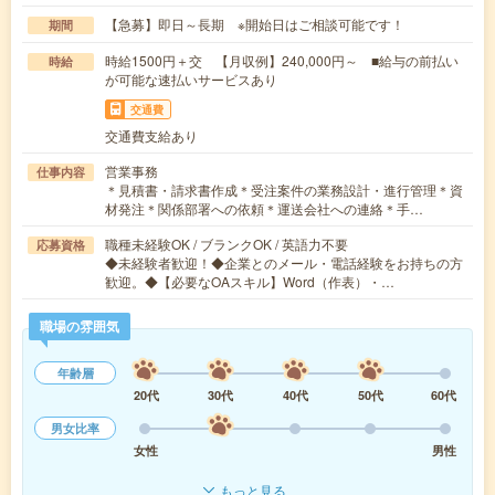
【急募】即日～長期 ※開始日はご相談可能です！
期間
時給1500円＋交 【月収例】240,000円～ ■給与の前払い
時給
が可能な速払いサービスあり
交通費
交通費支給あり
営業事務
仕事内容
＊見積書・請求書作成＊受注案件の業務設計・進行管理＊資
材発注＊関係部署への依頼＊運送会社への連絡＊手…
職種未経験OK / ブランクOK / 英語力不要
応募資格
◆未経験者歓迎！◆企業とのメール・電話経験をお持ちの方
歓迎。◆【必要なOAスキル】Word（作表）・…
職場の雰囲気
年齢層
20代
30代
40代
50代
60代
男女比率
女性
男性
もっと見る