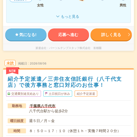
女性
男性
もっと見る
気になる!
応募へ進む
詳しく見る
派遣会社
パーソルテンプスタッフ株式会社 首都圏
未読
掲載日
2026/08/06
NEW
紹介予定派遣／三井住友信託銀行（八千代支
店）で後方事務と窓口対応のお仕事！
交通費別途支給あり
土日祝日が休み
紹介予定派遣
千葉県八千代市
勤務地
八千代台駅から徒歩2分
週５日／月～金
曜日頻度
８：５０～１７：１０（休憩１ｈ・実働７時間２０分）
時間