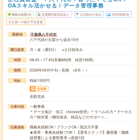
OAスキル活かせる！データ管理事務
職種未経験OK
交通費別途支給あり
土日祝日が休み
WEB登録OK
正社員への紹介予定派遣
千葉県八千代市
勤務地
八千代緑が丘駅から徒歩15分
月～金（週5日） ※土日祝休み
曜日頻度
08:45～17:45(実働8時間 休憩1時間)
時間
2026年09月中旬～長期 ※9月～！
期間
時給1500円
時給
交通費
全額支給
一般事務
仕事内容
＊データ集計・加工（Access使用）＊ラベル出力＊データ入
力＊軽作業（梱包発送、検品などのサポート…
職種未経験OK / ブランクOK / 英語力不要
応募資格
★業界・事務未経験でOK！【選考ステップ】履歴書・職務
経歴書による書類選考→面接1回