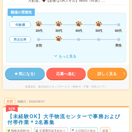
方歓迎。◆【必要なOAスキル】Word（作表）…
職場の雰囲気
年齢層
20代
30代
40代
50代
60代
男女比率
女性
男性
もっと見る
気になる!
応募へ進む
詳しく見る
派遣会社
株式会社スタッフサービス（神奈川・千葉・埼玉エリア）
未読
掲載日
2026/08/07
NEW
【未経験OK】大手物流センターで事務および
付帯作業＊2名募集
職種未経験OK
交通費別途支給あり
土日祝日が休み
派遣