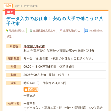
未読
掲載日
2026/08/06
NEW
データ入力のお仕事！安心の大手で働こう＠八
千代市
職種未経験OK
交通費別途支給あり
土日祝日が休み
WEB登録OK
派遣
千葉県八千代市
勤務地
村上(千葉県)駅から車8分／勝田台駅から送迎バス8分
月～金・祝(週5日) ※祝日のお休みもご相談ください！
曜日頻度
09:00～18:00(実働8時間 休憩1時間)
時間
2026年09月上旬～長期 ※9月～！
期間
時給1400円 月収例 224,000円
時給
交通費
全額支給
一般事務
仕事内容
＊データ入力＊写真加工・貼り付け＊電話対応 など※電話