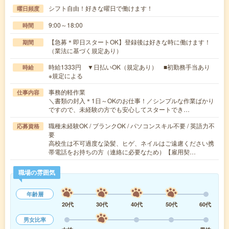
シフト自由！好きな曜日で働けます！
曜日頻度
9:00～18:00
時間
【急募＊即日スタートOK】登録後は好きな時に働けます！
期間
（業法に基づく規定あり）
時給1333円 ▼日払いOK（規定あり） ■初勤務手当あり
時給
※規定による
事務的軽作業
仕事内容
＼書類の封入＊1日～OKのお仕事！／シンプルな作業ばかり
ですので、未経験の方でも安心してスタートでき…
職種未経験OK / ブランクOK / パソコンスキル不要 / 英語力不
応募資格
要
高校生は不可過度な染髪、ヒゲ、ネイルはご遠慮ください携
帯電話をお持ちの方（連絡に必要なため）【雇用契…
職場の雰囲気
年齢層
20代
30代
40代
50代
60代
男女比率