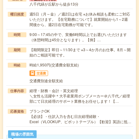
八千代緑が丘駅から徒歩13分
週5日（月～金）／週2日は在宅 ※お休み相談も柔軟にご対応
曜日頻度
いただけます。 【在宅勤務について】就業開始から1～2週
間後から、週2日在宅勤務が可能です。
9:00～17:45の中で、実働6時間以上でお選びいただけます
時間
（休憩時間は45分となります）。【例】…
【期間限定】即日～11/30まで ※3～4か月のお仕事。8月～開
期間
始のご相談可能です。
時給1,950円(交通費全額支給)
時給
交通費
交通費別途全額支給
経理・財務・会計・英文経理
仕事内容
＼女性も活躍中＊大手産業用ポンプメーカー＠八千代／経理
部にて日次経理のサポート業務をお任せします！【…
ブランクOK
応募資格
【必須】・仕訳入力を含む日次経理経験・
Excel（VLOOKUP、ピボットテーブル）【歓迎】英語に抵…
職場の雰囲気