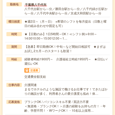
千葉県八千代市
勤務地
八千代台駅から---分／勝田台駅から---分／八千代緑が丘駅か
ら---分／八千代中央駅から---分／京成大和田駅から---分
★週2日～（月～日） ※希望のシフトを毎月提出（日数と曜
曜日頻度
日の組み合わせや固定も可）
★【日勤のみ】1日5時間～OK！≪シフト例≫9:00～
時間
14:0010:00～15:0012:00～1…
【急募】即日勤務OK！中旬～など開始日相談可 ★まずは
期間
お試し2カ月～のスタートも歓迎！
経験者時給1900円～ 介護福祉士時給1950円～ ★日払い/
時給
週払いOK
交通費
交通費全額支給
介護関連
仕事内容
まるでホテルのような施設で働けるお仕事です！できたばか
りの施設が多く、利用者さんの要介護度も低め！体…
ブランクOK / パソコンスキル不要 / 英語力不要
応募資格
＜無資格・ブランクOK！＞介護の経験をお持ちの方！・年
齢、学歴不問！・WワークOK！・10名以上採用…