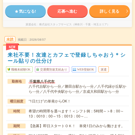
気になる!
応募へ進む
詳しく見る
派遣会社
株式会社スタッフサービス（神奈川・千葉・埼玉エリア）
未読
掲載日
2026/08/07
NEW
来社不要！友達とカフェで登録しちゃおう＊シ
ール貼りの仕分け
職種未経験OK
交通費別途支給あり
WEB登録OK
派遣
千葉県八千代市
勤務地
八千代台駅から---分／勝田台駅から---分／八千代緑が丘駅か
ら---分／八千代中央駅から---分／京成大和田駅から---分
“1日だけ”の単発からOK！
曜日頻度
希望の時間帯を選べます！＜シフト例：5時間～＞8：00～
時間
13：0010：00～15：0013：00～…
【急募】即日スタートＯＫ！ 単発1日のみから働けます。
期間