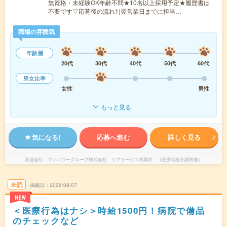
無資格・未経験OK年齢不問★10名以上採用予定★履歴書は
不要です▽応募後の流れ1)翌営業日までに担当…
職場の雰囲気
年齢層
20代
30代
40代
50代
60代
男女比率
女性
男性
もっと見る
気になる!
応募へ進む
詳しく見る
派遣会社
マンパワーグループ株式会社 ケアサービス事業部 （医療福祉介護関連）
未読
掲載日
2026/08/07
NEW
＜医療行為はナシ＞時給1500円！病院で備品
のチェックなど