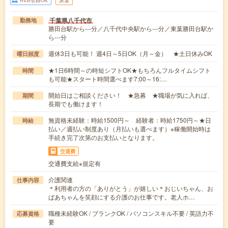
千葉県八千代市
勤務地
勝田台駅から---分／八千代中央駅から---分／東葉勝田台駅か
ら---分
週休3日も可能！ 週4日～5日OK（月～金） ★土日休みOK
曜日頻度
★1日6時間～の時短シフトOK★もちろんフルタイムシフト
時間
も可能★スタート時間選べます7:00～16:…
開始日はご相談ください！ ★急募 ★職場が気に入れば、
期間
長期でも働けます！
無資格未経験：時給1500円～ 経験者：時給1750円～★日
時給
払い／週払い制度あり（月払いも選べます）※稼働開始時は
手続き完了次第のお支払いとなります。
交通費
交通費支給※規定有
介護関連
仕事内容
＊利用者の方の「ありがとう」が嬉しい＊おじいちゃん、お
ばあちゃんを笑顔にする介護のお仕事です。老人ホ…
職種未経験OK / ブランクOK / パソコンスキル不要 / 英語力不
応募資格
要