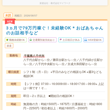
派遣会社
株式会社マイワーク
未読
掲載日
2026/08/07
NEW
3ヵ月で79万円稼ぐ！未経験OK＊おばあちゃん
のお話相手など
職種未経験OK
交通費別途支給あり
土日祝日が休み
WEB登録OK
派遣
千葉県八千代市
勤務地
八千代台駅から---分／勝田台駅から---分／八千代緑が丘駅か
ら---分／八千代中央駅から---分／京成大和田駅から---分
シフト制（月～日） ※平日のみなどの相談もOK ※週3なども
曜日頻度
相談OK
【シフト例】07:00～16:0009:00～18:0017:00～09:00※ 上記
時間
は一例です！そ…
即日～2ヶ月以上 ■開始日の相談OK！
期間
無資格の方：時給1500円～1875円 / 介護福祉士：時給1800
時給
円～2250円 / 初任者以上：時給1600円～2000円