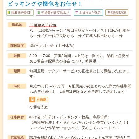
ピッキングや梱包をお任せ！
職種未経験OK
交通費別途支給あり
土日祝日が休み
無期雇用派遣
千葉県八千代市
勤務地
八千代台駅から---分／勝田台駅から---分／八千代緑が丘駅か
ら---分／八千代中央駅から---分／京成大和田駅から---分
週5日／月～金（土日休み）
曜日頻度
8:30～17:30（実働8時間）※上記は一例です。業務上必要が
時間
ある場合や配属先の都合により、時間帯…
無期雇用（テクノ・サービスの正社員として勤務いただきま
期間
す）
月給23万円～28万円 ★配属先が変更となった際の待機期間
時給
も給与が発生！ ※給与は経験などを考慮して決定します
交通費
交通費支給
軽作業（仕分け・ピッキング・検品、商品管理）
仕事内容
【未経験歓迎！すぐ覚えられるカンタン作業がたくさん！】
シンプルな作業が中心なので、安心してスタートで…
職種未経験OK / ブランクOK / パソコンスキル不要 / 英語力不
応募資格