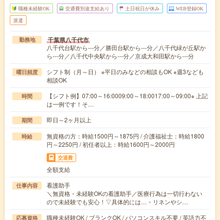
職種未経験OK
交通費別途支給あり
土日祝日が休み
WEB登録OK
派遣
千葉県八千代市
勤務地
八千代台駅から---分／勝田台駅から---分／八千代緑が丘駅か
ら---分／八千代中央駅から---分／京成大和田駅から---分
シフト制（月～日） ※平日のみなどの相談もOK ※週3なども
曜日頻度
相談OK
【シフト例】07:00～16:0009:00～18:0017:00～09:00※ 上記
時間
は一例です！そ…
即日～2ヶ月以上
期間
無資格の方：時給1500円～1875円 / 介護福祉士：時給1800
時給
円～2250円 / 初任者以上：時給1600円～2000円
交通費
全額支給
看護助手
仕事内容
＼無資格・未経験OKの看護助手／医療行為は一切行わない
ので未経験でも安心！▽具体的には…・リネンやシ…
職種未経験OK / ブランクOK / パソコンスキル不要 / 英語力不
応募資格