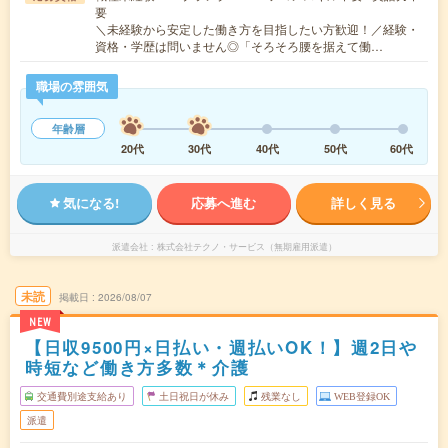
要
＼未経験から安定した働き方を目指したい方歓迎！／経験・
資格・学歴は問いません◎「そろそろ腰を据えて働…
職場の雰囲気
年齢層
20代
30代
40代
50代
60代
気になる!
応募へ進む
詳しく見る
派遣会社
株式会社テクノ・サービス（無期雇用派遣）
未読
掲載日
2026/08/07
NEW
【日収9500円×日払い・週払いOK！】週2日や
時短など働き方多数＊介護
交通費別途支給あり
土日祝日が休み
残業なし
WEB登録OK
派遣