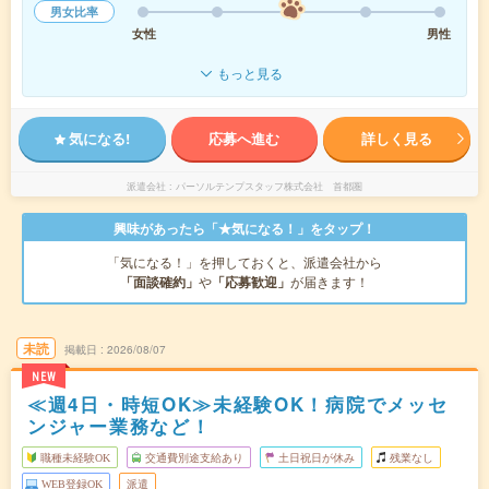
男女比率
女性
男性
もっと見る
気になる!
応募へ進む
詳しく見る
派遣会社
パーソルテンプスタッフ株式会社 首都圏
興味があったら「★気になる！」をタップ！
「気になる！」を押しておくと、派遣会社から
「面談確約」
や
「応募歓迎」
が届きます！
未読
掲載日
2026/08/07
NEW
≪週4日・時短OK≫未経験OK！病院でメッセ
ンジャー業務など！
職種未経験OK
交通費別途支給あり
土日祝日が休み
残業なし
WEB登録OK
派遣