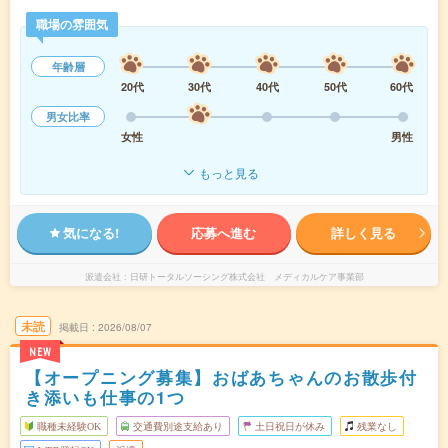
職場の雰囲気
年齢層
20代
30代
40代
50代
60代
男女比率
女性
男性
もっと見る
気になる!
応募へ進む
詳しく見る
派遣会社
日研トータルソーシング株式会社 メディカルケア事業部
未読
掲載日
2026/08/07
NEW
【オープニング募集】おばあちゃんのお散歩付
き添いも仕事の1つ
職種未経験OK
交通費別途支給あり
土日祝日が休み
残業なし