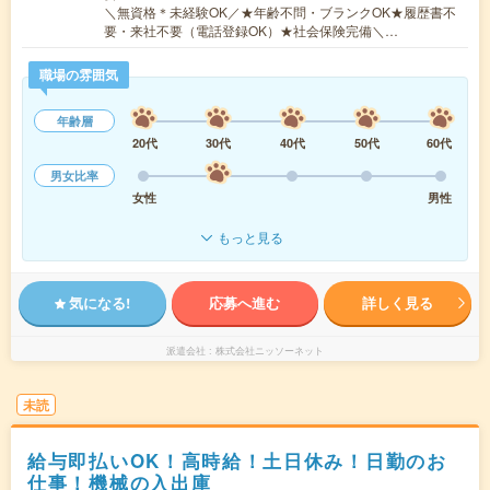
＼無資格＊未経験OK／★年齢不問・ブランクOK★履歴書不
要・来社不要（電話登録OK）★社会保険完備＼…
職場の雰囲気
年齢層
20代
30代
40代
50代
60代
男女比率
女性
男性
もっと見る
気になる!
応募へ進む
詳しく見る
派遣会社
株式会社ニッソーネット
未読
給与即払いOK！高時給！土日休み！日勤のお
仕事！機械の入出庫