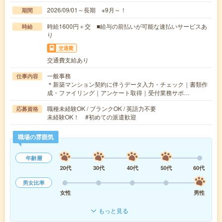
2026/09/01～長期 ※9月～！
期間
時給1600円＋交 ■給与の前払いが可能な速払いサービスあ
時給
り
交通費
交通費支給あり
一般事務
仕事内容
＊新築マンション契約に伴うデータ入力・チェック｜書類作
成・ファイリング｜アンケート取得｜受付業務サポ…
職種未経験OK / ブランクOK / 英語力不要
応募資格
未経験OK！ #初めての派遣歓迎
職場の雰囲気
年齢層
20代
30代
40代
50代
60代
男女比率
女性
男性
もっと見る