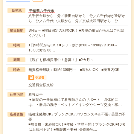
千葉県八千代市
勤務地
八千代台駅から---分／勝田台駅から---分／八千代緑が丘駅か
ら---分／八千代中央駅から---分／京成大和田駅から---分
週4日～ ■曜日固定の相談OK！ ■希望の曜日があればご相談
曜日頻度
ください！
1日5時間からOK！■シフト例(1)8:00～13:00(2)10:00～
時間
15:00(3)12:00…
【現在も積極採用中！急募！】■2カ月～
期間
無資格未経験：時給1300円～ ■週払いOK ■扶養内OK
時給
交通費
交通費全額支給
看護助手
仕事内容
▼病院の一般病棟にて看護師さんのサポート！具体的に
は、・器具の洗浄・ベットメイキングやシーツ交換・移…
職種未経験OK / ブランクOK / パソコンスキル不要 / 英語力不
応募資格
要
■無資格・未経験OK！■年齢・学歴不問！ブランクOK!■10名
以上採用予定！■履歴書不要■社会保険完…