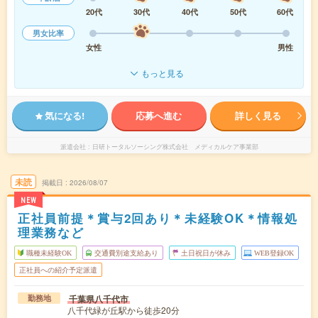
20代
30代
40代
50代
60代
男女比率
女性
男性
もっと見る
気になる!
応募へ進む
詳しく見る
派遣会社
日研トータルソーシング株式会社 メディカルケア事業部
未読
掲載日
2026/08/07
NEW
正社員前提＊賞与2回あり＊未経験OK＊情報処
理業務など
職種未経験OK
交通費別途支給あり
土日祝日が休み
WEB登録OK
正社員への紹介予定派遣
千葉県八千代市
勤務地
八千代緑が丘駅から徒歩20分