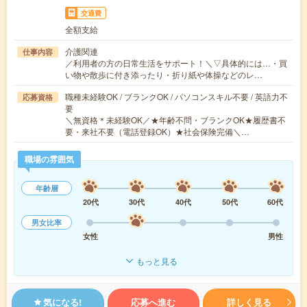
交通費
全額支給
介護関連
仕事内容
／利用者の方の日常生活をサポート！＼▽具体的には…・買
い物や散歩に付き添ったり・折り紙や体操などのレ…
職種未経験OK / ブランクOK / パソコンスキル不要 / 英語力不
応募資格
要
＼無資格＊未経験OK／★年齢不問・ブランクOK★履歴書不
要・来社不要（電話登録OK）★社会保険完備＼…
職場の雰囲気
年齢層
20代
30代
40代
50代
60代
男女比率
女性
男性
もっと見る
気になる!
応募へ進む
詳しく見る