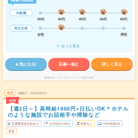
年齢層
20代
30代
40代
50代
60代
男女比率
女性
男性
もっと見る
気になる!
応募へ進む
詳しく見る
派遣会社
ケアスタッフィング株式会社
未読
掲載日
2026/08/07
NEW
【週2日～】高時給1900円×日払いOK＊ホテル
のような施設でお話相手や掃除など
交通費別途支給あり
土日祝日が休み
残業なし
WEB登録OK
派遣