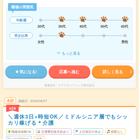
職場の雰囲気
年齢層
20代
30代
40代
50代
60代
男女比率
女性
男性
もっと見る
気になる!
応募へ進む
詳しく見る
派遣会社
ケアスタッフィング株式会社
未読
掲載日
2026/08/07
NEW
＼週休3日×時短OK／ミドルシニア層でもシッ
カリ稼げる＊介護
職種未経験OK
交通費別途支給あり
土日祝日が休み
残業なし
WEB登録OK
派遣