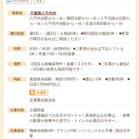
WEB登録OK
派遣
千葉県八千代市
勤務地
八千代台駅から---分／勝田台駅から---分／八千代緑が丘駅か
ら---分／八千代中央駅から---分／京成大和田駅から---分
週3日～（週2日～も相談OK） ■曜日固定の相談OK！ ■希望
曜日頻度
の曜日があればご相談ください！
9:00～18:00（休憩60分）■ご希望があれば下記シフトも
時間
OK！早番 7:00～16:00遅番 …
【現在も積極採用中！急募！】2カ月～ ■ご応募から最短2
期間
～3日後の就業も相談可能です！
無資格未経験：時給1330円～ ■週払いOK ■扶養内OK ■
時給
日収1万640円以上
交通費
交通費全額支給
介護関連
仕事内容
≪介護施設での生活サポート≫▽具体的なお仕事は…・食事
の配膳や食事中の見守り・トイレやお風呂のサポー…
職種未経験OK / ブランクOK / パソコンスキル不要 / 英語力不
応募資格
要