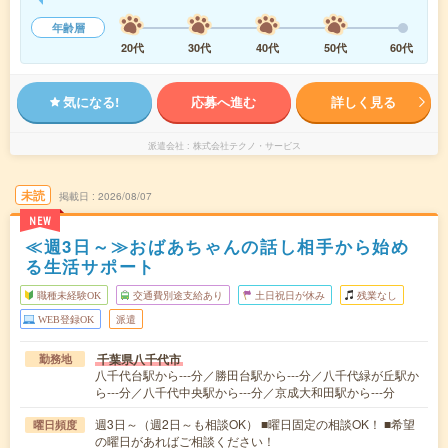
年齢層
20代
30代
40代
50代
60代
気になる!
応募へ進む
詳しく見る
派遣会社
株式会社テクノ・サービス
未読
掲載日
2026/08/07
NEW
≪週3日～≫おばあちゃんの話し相手から始め
る生活サポート
職種未経験OK
交通費別途支給あり
土日祝日が休み
残業なし
WEB登録OK
派遣
千葉県八千代市
勤務地
八千代台駅から---分／勝田台駅から---分／八千代緑が丘駅か
ら---分／八千代中央駅から---分／京成大和田駅から---分
週3日～（週2日～も相談OK） ■曜日固定の相談OK！ ■希望
曜日頻度
の曜日があればご相談ください！