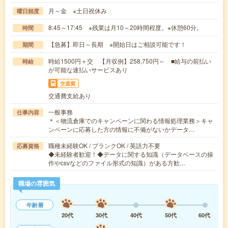
月～金 ※土日祝休み
曜日頻度
8:45～17:45 ※残業は月10～20時間程度。※休憩60分。
時間
【急募】即日～長期 ※開始日はご相談可能です！
期間
時給1500円＋交 【月収例】258,750円～ ■給与の前払い
時給
が可能な速払いサービスあり
交通費
交通費支給あり
一般事務
仕事内容
＊＜物流倉庫でのキャンペーンに関わる情報処理業務＞キャ
ンペーンに応募した方の情報に不備がないかデータ…
職種未経験OK / ブランクOK / 英語力不要
応募資格
◆未経験者歓迎！◆データに関する知識（データベースの操
作やcsvなどのファイル形式の知識）がある方歓…
職場の雰囲気
年齢層
20代
30代
40代
50代
60代