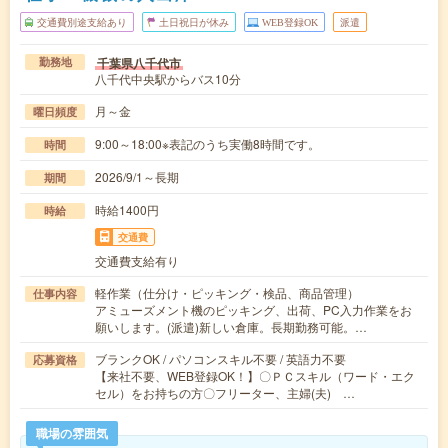
交通費別途支給あり
土日祝日が休み
WEB登録OK
派遣
千葉県八千代市
勤務地
八千代中央駅からバス10分
月～金
曜日頻度
9:00～18:00※表記のうち実働8時間です。
時間
2026/9/1～長期
期間
時給1400円
時給
交通費
交通費支給有り
軽作業（仕分け・ピッキング・検品、商品管理）
仕事内容
アミューズメント機のピッキング、出荷、PC入力作業をお
願いします。(派遣)新しい倉庫。長期勤務可能。…
ブランクOK / パソコンスキル不要 / 英語力不要
応募資格
【来社不要、WEB登録OK！】〇ＰＣスキル（ワード・エク
セル）をお持ちの方〇フリーター、主婦(夫) …
職場の雰囲気