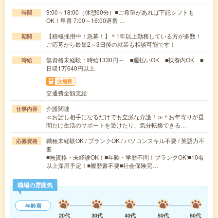
9:00～18:00（休憩60分）■ご希望があれば下記シフトも
時間
OK！早番 7:00～16:00遅番 …
【積極採用中！急募！】＊1年以上勤務している方が多数！
期間
ご応募から最短2～3日後の就業も相談可能です！
無資格未経験：時給1330円～ ■週払いOK ■扶養内OK ■
時給
日収1万640円以上
交通費
交通費全額支給
介護関連
仕事内容
≪お話し相手になるだけでも立派な介護！≫＊お年寄りが昼
間だけ生活のサポートを受けたり、気分転換できる…
職種未経験OK / ブランクOK / パソコンスキル不要 / 英語力不
応募資格
要
■無資格・未経験OK！■年齢・学歴不問！ブランクOK!■10名
以上採用予定！■履歴書不要■社会保険完…
職場の雰囲気
年齢層
20代
30代
40代
50代
60代