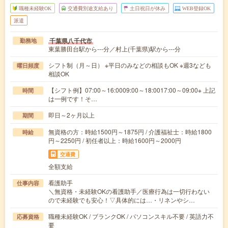
職種未経験OK
交通費別途支給あり
土日祝日が休み
WEB登録OK
派遣
千葉県八千代市
勤務地
東葉勝田台駅から---分／村上(千葉県)駅から---分
シフト制（月～日） ※平日のみなどの相談もOK ※週3なども
曜日頻度
相談OK
【シフト例】07:00～16:0009:00～18:0017:00～09:00※ 上記
時間
は一例です！そ…
即日～2ヶ月以上
期間
無資格の方：時給1500円～1875円 / 介護福祉士：時給1800
時給
円～2250円 / 初任者以上：時給1600円～2000円
交通費
全額支給
看護助手
仕事内容
＼無資格・未経験OKの看護助手／医療行為は一切行わない
ので未経験でも安心！▽具体的には…・リネンやシ…
職種未経験OK / ブランクOK / パソコンスキル不要 / 英語力不
応募資格
要