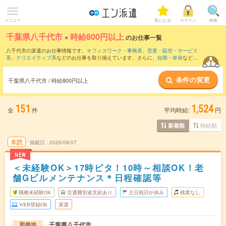
メニュー
気になる!
ログイン
検索
千葉県八千代市
×
時給800円以上
のお仕事一覧
八千代市の派遣のお仕事情報です。
オフィスワーク・事務系
、
営業・販売・サービス
系
、
クリエイティブ系
などのお仕事を取り揃えています。さらに、
短期
・
単発
などの
期間や、
職種未経験OK
などのこだわり条件で絞り込んでいただけます。
条件の変更
時給
1150円以上
・
1800円以上
の求人はこちら
千葉県八千代市 / 時給800円以上
当サイトでは法令を遵守し、最低賃金以上の求人のみを掲載しています。
151
1,524
全
件
平均時給:
円
時給順
新着順
未読
掲載日
2026/08/07
NEW
＜未経験OK＞17時ピタ！10時～相談OK！老
舗Gビルメンテナンス＊日程確認等
職種未経験OK
交通費別途支給あり
土日祝日が休み
残業なし
WEB登録OK
派遣
千葉県八千代市
勤務地