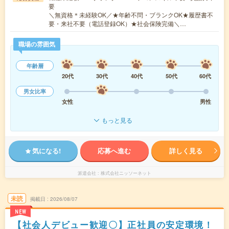
要
＼無資格＊未経験OK／★年齢不問・ブランクOK★履歴書不
要・来社不要（電話登録OK）★社会保険完備＼…
職場の雰囲気
年齢層
20代
30代
40代
50代
60代
男女比率
女性
男性
もっと見る
気になる!
応募へ進む
詳しく見る
派遣会社
株式会社ニッソーネット
未読
掲載日
2026/08/07
NEW
【社会人デビュー歓迎〇】正社員の安定環境！