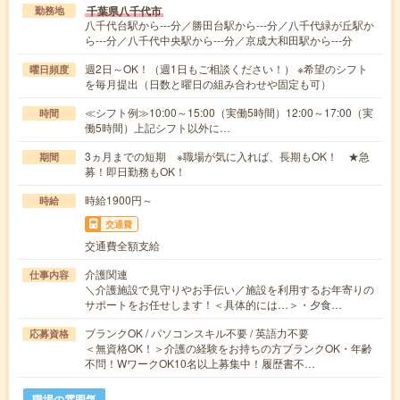
千葉県八千代市
勤務地
八千代台駅から---分／勝田台駅から---分／八千代緑が丘駅か
ら---分／八千代中央駅から---分／京成大和田駅から---分
週2日～OK！（週1日もご相談ください！） ※希望のシフト
曜日頻度
を毎月提出（日数と曜日の組み合わせや固定も可）
≪シフト例≫10:00～15:00（実働5時間）12:00～17:00（実
時間
働5時間）上記シフト以外に…
3ヵ月までの短期 ※職場が気に入れば、長期もOK！ ★急
期間
募！即日勤務もOK！
時給1900円～
時給
交通費
交通費全額支給
介護関連
仕事内容
＼介護施設で見守りやお手伝い／施設を利用するお年寄りの
サポートをお任せします！＜具体的には…＞・夕食…
ブランクOK / パソコンスキル不要 / 英語力不要
応募資格
＜無資格OK！＞介護の経験をお持ちの方ブランクOK・年齢
不問！WワークOK10名以上募集中！履歴書不…
職場の雰囲気