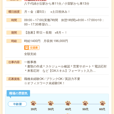
八千代緑が丘駅から車11分／小室駅から車13分
月～金（週5日） ※土日祝休み！
曜日頻度
09:00～17:00(実働7時間 休憩1時間)※9:00～17:00や10：
時間
00～17:30希望の…
【急募】即日～長期 ※8月～！
期間
時給1400円 月収例 196,000円
時給
交通費
全額支給
一般事務
仕事内容
＊書類の作成＊スケジュール確認＊営業サポート＊電話応対
＊来客応対 など【OAスキル】フォーマット入力…
職種未経験OK / ブランクOK / 英語力不要
応募資格
☆オフィスワーク未経験OK！
職場の雰囲気
年齢層
20代
30代
40代
50代
60代