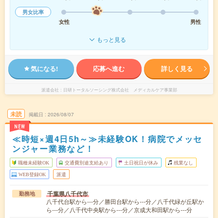
男女比率
女性
男性
もっと見る
気になる!
応募へ進む
詳しく見る
派遣会社
日研トータルソーシング株式会社 メディカルケア事業部
未読
掲載日
2026/08/07
NEW
≪時短×週4日5h～≫未経験OK！病院でメッセ
ンジャー業務など！
職種未経験OK
交通費別途支給あり
土日祝日が休み
残業なし
WEB登録OK
派遣
千葉県八千代市
勤務地
八千代台駅から---分／勝田台駅から---分／八千代緑が丘駅か
ら---分／八千代中央駅から---分／京成大和田駅から---分