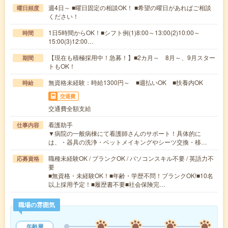
週4日～ ■曜日固定の相談OK！ ■希望の曜日があればご相談
曜日頻度
ください！
1日5時間からOK！■シフト例(1)8:00～13:00(2)10:00～
時間
15:00(3)12:00…
【現在も積極採用中！急募！】■2カ月～ 8月～、9月スター
期間
トもOK！
無資格未経験：時給1300円～ ■週払いOK ■扶養内OK
時給
交通費
交通費全額支給
看護助手
仕事内容
▼病院の一般病棟にて看護師さんのサポート！具体的に
は、・器具の洗浄・ベットメイキングやシーツ交換・移…
職種未経験OK / ブランクOK / パソコンスキル不要 / 英語力不
応募資格
要
■無資格・未経験OK！■年齢・学歴不問！ブランクOK!■10名
以上採用予定！■履歴書不要■社会保険完…
職場の雰囲気
年齢層