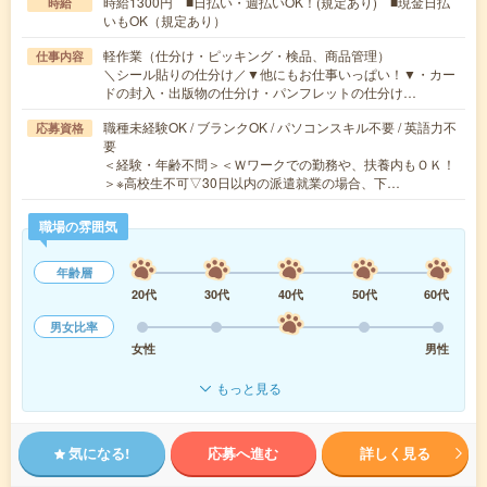
時給1300円 ■日払い・週払いOK！(規定あり) ■現金日払
時給
いもOK（規定あり）
軽作業（仕分け・ピッキング・検品、商品管理）
仕事内容
＼シール貼りの仕分け／▼他にもお仕事いっぱい！▼・カー
ドの封入・出版物の仕分け・パンフレットの仕分け…
職種未経験OK / ブランクOK / パソコンスキル不要 / 英語力不
応募資格
要
＜経験・年齢不問＞＜Ｗワークでの勤務や、扶養内もＯＫ！
＞※高校生不可▽30日以内の派遣就業の場合、下…
職場の雰囲気
年齢層
20代
30代
40代
50代
60代
男女比率
女性
男性
もっと見る
気になる!
応募へ進む
詳しく見る