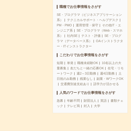
職種でお仕事情報をさがす
SE・プログラマ（ビジネスアプリケーション
系）
テクニカルサポート・ヘルプデスク
PM・PMO
運用管理・保守
その他IT・エ
ンジニア系
SE・プログラマ（Web・スマホ
系）
社内SE
テスト・評価
SE・プログ
ラマ（データベース系）
OAインストラクタ
ー・ITインストラクター
こだわりでお仕事情報をさがす
短期
単発
職種未経験OK
10名以上の大
量募集
友だちと一緒の応募OK
在宅・リモ
ートワーク
週2～3日勤務
週4日勤務
土
日祝のみ勤務
残業なし
副業・WワークOK
交通費別途支給あり
語学力が活かせる
人気のワードでお仕事情報をさがす
急募
年齢不問
財団法人
英語
書類チェ
ック
テレビ局
封入
大学