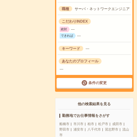
職種
サーバ・ネットワークエンジニア
こだわりINDEX
---
絶対
---
できれば
キーワード
---
あなたのプロフィール
---
条件の変更
他の検索結果を見る
勤務地でお仕事情報をさがす
船橋市
市川市
柏市
松戸市
成田市
野田市
浦安市
八千代市
習志野市
流山
市