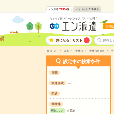
エン派遣
71566
件
エンバイト
82182
件
ちょうど良いワークライフバランスが叶う
関東版
気になる！リスト
0
保存し
派遣TOP
関東
千葉県
千葉県市原市
千
設定中の検索条件
期間
---
派遣形式
---
時給
---
勤務地
市原市
勤務エリア