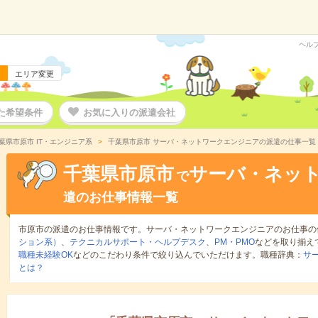
ヘル
エリア変更
た希望条件
お気に入りの派遣会社
葉県市原市 IT・エンジニア系
千葉県市原市 サーバ・ネットワークエンジニアの派遣の仕事一覧
千葉県市原市
サーバ・ネッ
で
遣のお仕事情報一覧
市原市の派遣のお仕事情報です。サーバ・ネットワークエンジニアのお仕事の
ション系）
、
テクニカルサポート・ヘルプデスク
、
PM・PMO
などを取り揃え
職種未経験OK
などのこだわり条件で絞り込んでいただけます。職種辞典：
サ
とは？