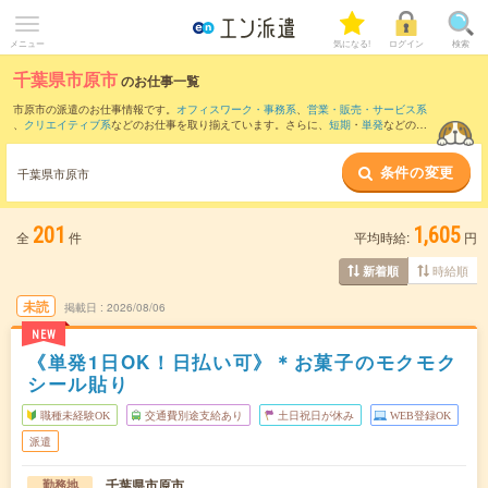
メニュー
気になる!
ログイン
検索
千葉県市原市
のお仕事一覧
市原市の派遣のお仕事情報です。
オフィスワーク・事務系
、
営業・販売・サービス系
、
クリエイティブ系
などのお仕事を取り揃えています。さらに、
短期
・
単発
などの期
間や、
職種未経験OK
などのこだわり条件で絞り込んでいただけます。
条件の変更
また、
中央区
・
緑区
・
袖ヶ浦市
・
長生郡
など隣接エリアのお仕事もご確認いただけま
千葉県市原市
す。
201
1,605
全
件
平均時給:
円
時給順
新着順
未読
掲載日
2026/08/06
NEW
《単発1日OK！日払い可》＊お菓子のモクモク
シール貼り
職種未経験OK
交通費別途支給あり
土日祝日が休み
WEB登録OK
派遣
千葉県市原市
勤務地