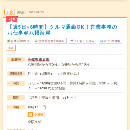
未読
掲載日
2026/08/06
NEW
【週5日×6時間】クルマ通勤OK！営業事務の
お仕事＠八幡海岸
職種未経験OK
交通費別途支給あり
土日祝日が休み
WEB登録OK
派遣
千葉県市原市
勤務地
八幡宿駅から車5分／五井駅から車10分
月～金（週5日） ※土日祝休み！
曜日頻度
09:00～16:00(実働6時間 休憩1時間)※開始：9:30～ ／終
時間
了：～16:30 などの相談…
【急募】即日～長期 ※8月～！
期間
時給1600円
時給
交通費
全額支給