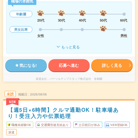
職場の雰囲気
年齢層
20代
30代
40代
50代
60代
男女比率
女性
男性
もっと見る
気になる!
応募へ進む
詳しく見る
派遣会社
パーソルテンプスタッフ株式会社 首都圏
未読
掲載日
2026/08/06
NEW
【週5日×6時間】クルマ通勤OK！駐車場あ
り！受注入力や伝票処理
職種未経験OK
交通費別途支給あり
土日祝日が休み
WEB登録OK
派遣