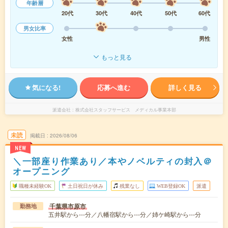
年齢層
20代
30代
40代
50代
60代
男女比率
女性
男性
もっと見る
気になる!
応募へ進む
詳しく見る
派遣会社
株式会社スタッフサービス メディカル事業本部
未読
掲載日
2026/08/06
NEW
＼一部座り作業あり／本やノベルティの封入＠
オープニング
職種未経験OK
土日祝日が休み
残業なし
WEB登録OK
派遣
千葉県市原市
勤務地
五井駅から---分／八幡宿駅から---分／姉ケ崎駅から---分