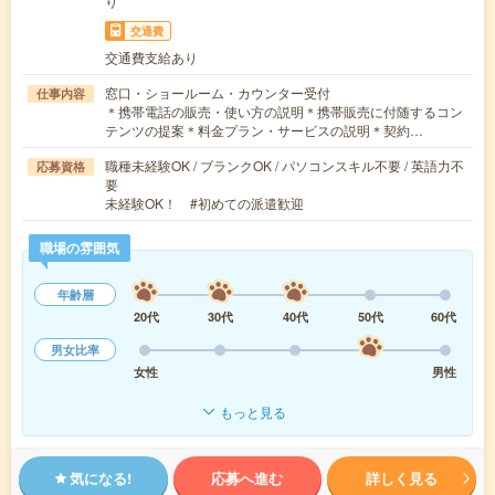
り
交通費
交通費支給あり
窓口・ショールーム・カウンター受付
仕事内容
＊携帯電話の販売・使い方の説明＊携帯販売に付随するコン
テンツの提案＊料金プラン・サービスの説明＊契約…
職種未経験OK / ブランクOK / パソコンスキル不要 / 英語力不
応募資格
要
未経験OK！ #初めての派遣歓迎
職場の雰囲気
年齢層
20代
30代
40代
50代
60代
男女比率
女性
男性
もっと見る
気になる!
応募へ進む
詳しく見る