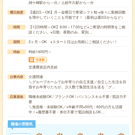
姉ケ崎駅から---分／上総牛久駅から---分
【週2日～OK】月～金曜日で希望シフト制 ※徐々に勤務回数
曜日頻度
を増やしていくことも可能です！（最初は週3日からなど）
【1日5時間～OK】9:00～17:00など※ご希望の時間帯をご相
時間
談ください。※日勤、夜勤のみ、変則…
2ヶ月～OK ※スタート日はお気軽にご相談ください！
期間
時給1400円～
時給
交通費
交通費規定内支給
介護関連
仕事内容
＼グループホームでお年寄りの自立支援／自立した生活を目
指すお年寄りたちが、少人数で集団生活を送る「グ…
職種未経験OK / ブランクOK / パソコンスキル不要 / 英語力不
応募資格
要
＼無資格・未経験OK／※年齢不問※50代・60代の方も活躍
中！※履歴書不要・来社不要で電話相談もOK…
職場の雰囲気