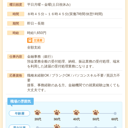
平日月曜～金曜(土日祝休み)
曜日頻度
８時４５分～１６時４５分(実働7時間/休憩1時間)
時間
即日～長期
期間
時給1,650円
時給
交通費
全額支給
金融事務（銀行）
仕事内容
預金業務全般の受付処理、納税、振込業務の受付処理、端末
を利用した諸届の受付処理業務になります。
職種未経験OK / ブランクOK / パソコンスキル不要 / 英語力不
応募資格
要
接客、事務経験のある方。金融機関での就業経験は無くても
大丈夫です。
職場の雰囲気
年齢層
20代
30代
40代
50代
60代
男女比率