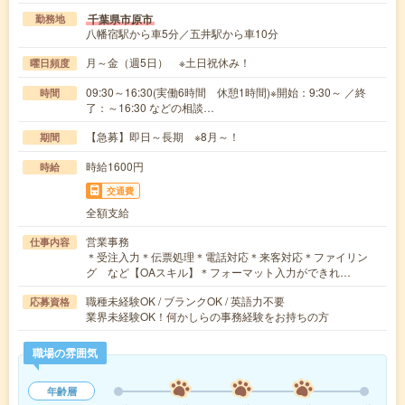
千葉県市原市
勤務地
八幡宿駅から車5分／五井駅から車10分
月～金（週5日） ※土日祝休み！
曜日頻度
09:30～16:30(実働6時間 休憩1時間)※開始：9:30～ ／終
時間
了：～16:30 などの相談…
【急募】即日～長期 ※8月～！
期間
時給1600円
時給
交通費
全額支給
営業事務
仕事内容
＊受注入力＊伝票処理＊電話対応＊来客対応＊ファイリン
グ など【OAスキル】＊フォーマット入力ができれ…
職種未経験OK / ブランクOK / 英語力不要
応募資格
業界未経験OK！何かしらの事務経験をお持ちの方
職場の雰囲気
年齢層