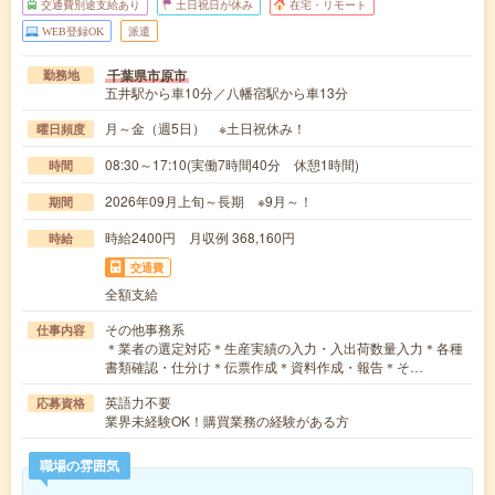
交通費別途支給あり
土日祝日が休み
在宅・リモート
WEB登録OK
派遣
千葉県市原市
勤務地
五井駅から車10分／八幡宿駅から車13分
月～金（週5日） ※土日祝休み！
曜日頻度
08:30～17:10(実働7時間40分 休憩1時間)
時間
2026年09月上旬～長期 ※9月～！
期間
時給2400円 月収例 368,160円
時給
交通費
全額支給
その他事務系
仕事内容
＊業者の選定対応＊生産実績の入力・入出荷数量入力＊各種
書類確認・仕分け＊伝票作成＊資料作成・報告＊そ…
英語力不要
応募資格
業界未経験OK！購買業務の経験がある方
職場の雰囲気