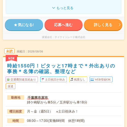
もっと見る
気になる!
応募へ進む
詳しく見る
派遣会社
テイケイトレード株式会社
未読
掲載日
2026/08/06
NEW
時給1550円！ピタッと17時まで＊外出ありの
事務＊名簿の確認、整理など
交通費別途支給あり
土日祝日が休み
残業なし
WEB登録OK
派遣
千葉県市原市
勤務地
姉ケ崎駅から車5分／五井駅から車18分
月～金（週5日） ※土日祝休み！
曜日頻度
08:00～17:00(実働8時間 休憩1時間)
時間