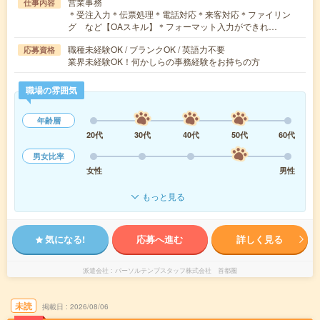
営業事務
仕事内容
＊受注入力＊伝票処理＊電話対応＊来客対応＊ファイリン
グ など【OAスキル】＊フォーマット入力ができれ…
職種未経験OK / ブランクOK / 英語力不要
応募資格
業界未経験OK！何かしらの事務経験をお持ちの方
職場の雰囲気
年齢層
20代
30代
40代
50代
60代
男女比率
女性
男性
もっと見る
気になる!
応募へ進む
詳しく見る
派遣会社
パーソルテンプスタッフ株式会社 首都圏
未読
掲載日
2026/08/06