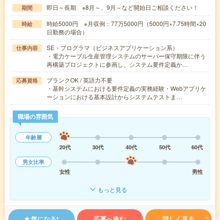
即日～長期 ※8月～、9月～など開始日ご相談ください！
期間
時給5000円 ※月収例：77万5000円（5000円×7.75時間×20
時給
日勤務の場合）
SE・プログラマ（ビジネスアプリケーション系）
仕事内容
・電力ケーブル生産管理システムのサーバー保守期限に伴う
再構築プロジェクトに参画し、システム要件定義か…
ブランクOK / 英語力不要
応募資格
・基幹システムにおける要件定義の実務経験・Webアプリケ
ーションにおける基本設計からシステムテストま…
職場の雰囲気
年齢層
20代
30代
40代
50代
60代
男女比率
女性
男性
もっと見る
気になる!
応募へ進む
詳しく見る