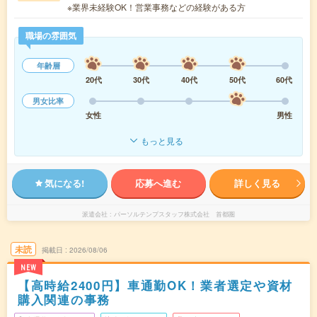
※業界未経験OK！営業事務などの経験がある方
職場の雰囲気
年齢層
20代
30代
40代
50代
60代
男女比率
女性
男性
もっと見る
気になる!
応募へ進む
詳しく見る
派遣会社
パーソルテンプスタッフ株式会社 首都圏
未読
掲載日
2026/08/06
NEW
【高時給2400円】車通勤OK！業者選定や資材
購入関連の事務