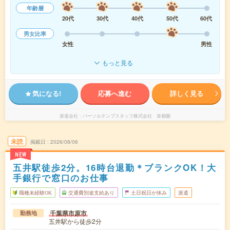
年齢層
20代
30代
40代
50代
60代
男女比率
女性
男性
もっと見る
気になる!
応募へ進む
詳しく見る
派遣会社
パーソルテンプスタッフ株式会社 首都圏
未読
掲載日
2026/08/06
NEW
五井駅徒歩2分。16時台退勤＊ブランクOK！大
手銀行で窓口のお仕事
職種未経験OK
交通費別途支給あり
土日祝日が休み
派遣
千葉県市原市
勤務地
五井駅から徒歩2分