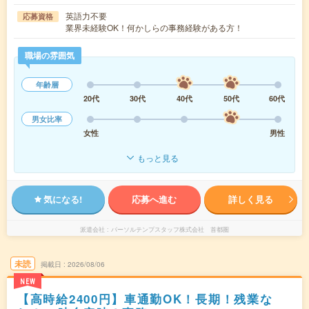
英語力不要
応募資格
業界未経験OK！何かしらの事務経験がある方！
職場の雰囲気
年齢層
20代
30代
40代
50代
60代
男女比率
女性
男性
もっと見る
気になる!
応募へ進む
詳しく見る
派遣会社
パーソルテンプスタッフ株式会社 首都圏
未読
掲載日
2026/08/06
NEW
【高時給2400円】車通勤OK！長期！残業な