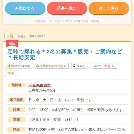
気になる!
応募へ進む
詳しく見る
派遣会社
パーソルテンプスタッフ株式会社 首都圏
未読
掲載日
2026/08/06
NEW
定時で帰れる＊2名の募集＊販売・ご案内など
＊長期安定
職種未経験OK
交通費別途支給あり
残業なし
WEB登録OK
派遣
千葉県市原市
勤務地
五井駅から車5分
月～金・土・日・祝 ※シフト勤務です。
曜日頻度
9:00～18:00 ※休憩60分。※10時～19時の勤務もあります。
時間
【急募】即日～長期 ※8月～！
期間
時給1500円＋交 ■給与の前払いが可能な速払いサービスあ
時給