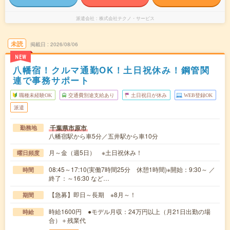
派遣会社
株式会社テクノ・サービス
未読
掲載日
2026/08/06
NEW
八幡宿！クルマ通勤OK！土日祝休み！鋼管関
連で事務サポート
職種未経験OK
交通費別途支給あり
土日祝日が休み
WEB登録OK
派遣
千葉県市原市
勤務地
八幡宿駅から車5分／五井駅から車10分
月～金（週5日） ※土日祝休み！
曜日頻度
08:45～17:10(実働7時間25分 休憩1時間)※開始：9:30～ ／
時間
終了：～16:30 など…
【急募】即日～長期 ※8月～！
期間
時給1600円 ●モデル月収：24万円以上（月21日出勤の場
時給
合）＋残業代