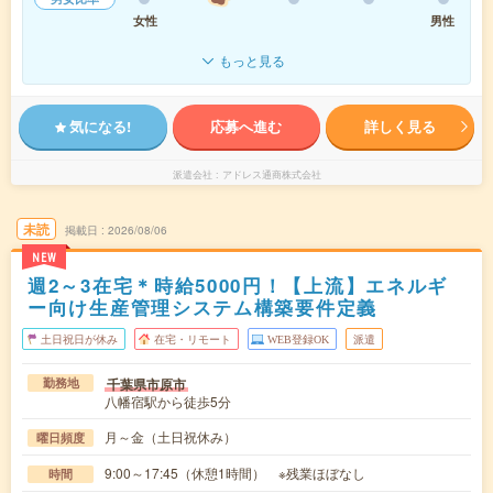
女性
男性
もっと見る
気になる!
応募へ進む
詳しく見る
派遣会社
アドレス通商株式会社
未読
掲載日
2026/08/06
NEW
週2～3在宅＊時給5000円！【上流】エネルギ
ー向け生産管理システム構築要件定義
土日祝日が休み
在宅・リモート
WEB登録OK
派遣
千葉県市原市
勤務地
八幡宿駅から徒歩5分
月～金（土日祝休み）
曜日頻度
9:00～17:45（休憩1時間） ※残業ほぼなし
時間