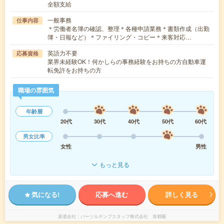
全額支給
一般事務
仕事内容
＊労働者名簿の確認、整理＊各種申請業務＊書類作成（出勤
簿・日報など）＊ファイリング・コピー＊来客対応…
英語力不要
応募資格
業界未経験OK！何かしらの事務経験をお持ちの方自動車運
転免許をお持ちの方
職場の雰囲気
年齢層
20代
30代
40代
50代
60代
男女比率
女性
男性
もっと見る
気になる!
応募へ進む
詳しく見る
派遣会社
パーソルテンプスタッフ株式会社 首都圏