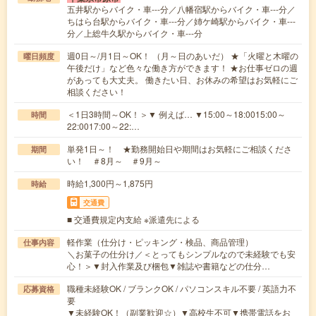
五井駅からバイク・車---分／八幡宿駅からバイク・車---分／
ちはら台駅からバイク・車---分／姉ケ崎駅からバイク・車---
分／上総牛久駅からバイク・車---分
週0日～/月1日～OK！ （月～日のあいだ） ★「火曜と木曜の
曜日頻度
午後だけ」など色々な働き方ができます！ ★お仕事ゼロの週
があっても大丈夫。 働きたい日、お休みの希望はお気軽にご
相談ください！
＜1日3時間～OK！＞▼ 例えば… ▼15:00～18:0015:00～
時間
22:0017:00～22:…
単発1日～！ ★勤務開始日や期間はお気軽にご相談くださ
期間
い！ ＃8月～ ＃9月～
時給1,300円～1,875円
時給
交通費
■ 交通費規定内支給 ※派遣先による
軽作業（仕分け・ピッキング・検品、商品管理）
仕事内容
＼お菓子の仕分け／＜とってもシンプルなので未経験でも安
心！＞▼封入作業及び梱包▼雑誌や書籍などの仕分…
職種未経験OK / ブランクOK / パソコンスキル不要 / 英語力不
応募資格
要
▼未経験OK！（副業歓迎☆）▼高校生不可▼携帯電話をお