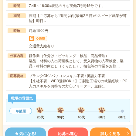
7:45～16:30※表記のうち実働7時間45分です。
時間
長期【ご応募から1週間以内(最短2日目)のスピード就業が可
期間
能】即日～
時給1500円
時給
交通費
交通費支給有り
軽作業（仕分け・ピッキング・検品、商品管理）
仕事内容
製品・材料の入出荷業務として、受入荷物の入荷検査、製
品・材料の庫だし（くらだし）、梱包等の作業をお願…
ブランクOK / パソコンスキル不要 / 英語力不要
応募資格
【来社不要、WEB登録OK！】〇製造工場での就業経験・PC
入力スキルをお持ちの方〇フリーター、主婦(…
職場の雰囲気
年齢層
20代
30代
40代
50代
60代
気になる!
応募へ進む
詳しく見る