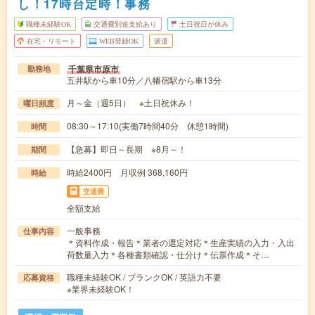
し！17時台定時！事務
職種未経験OK
交通費別途支給あり
土日祝日が休み
在宅・リモート
WEB登録OK
派遣
千葉県市原市
勤務地
五井駅から車10分／八幡宿駅から車13分
月～金（週5日） ※土日祝休み！
曜日頻度
08:30～17:10(実働7時間40分 休憩1時間)
時間
【急募】即日～長期 ※8月～！
期間
時給2400円 月収例 368,160円
時給
交通費
全額支給
一般事務
仕事内容
＊資料作成・報告＊業者の選定対応＊生産実績の入力・入出
荷数量入力＊各種書類確認・仕分け＊伝票作成＊そ…
職種未経験OK / ブランクOK / 英語力不要
応募資格
※業界未経験OK！