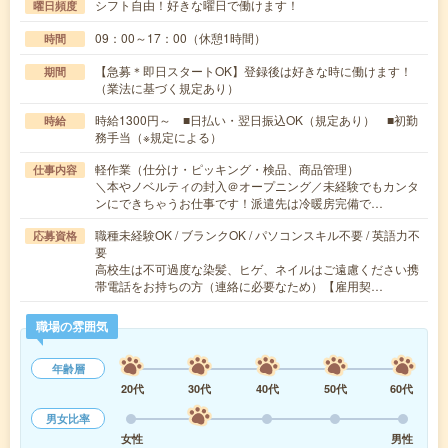
シフト自由！好きな曜日で働けます！
曜日頻度
09：00～17：00（休憩1時間）
時間
【急募＊即日スタートOK】登録後は好きな時に働けます！
期間
（業法に基づく規定あり）
時給1300円～ ■日払い・翌日振込OK（規定あり） ■初勤
時給
務手当（※規定による）
軽作業（仕分け・ピッキング・検品、商品管理）
仕事内容
＼本やノベルティの封入＠オープニング／未経験でもカンタ
ンにできちゃうお仕事です！派遣先は冷暖房完備で…
職種未経験OK / ブランクOK / パソコンスキル不要 / 英語力不
応募資格
要
高校生は不可過度な染髪、ヒゲ、ネイルはご遠慮ください携
帯電話をお持ちの方（連絡に必要なため）【雇用契…
職場の雰囲気
年齢層
20代
30代
40代
50代
60代
男女比率
女性
男性