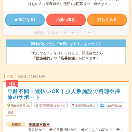
持ちの方（業務連絡に使用）※応募後のご連絡はメ…
気になる!
応募へ進む
詳しく見る
派遣会社
株式会社バイトレ（キャムコムグループ）
興味があったら「★気になる！」をタップ！
「気になる！」を押しておくと、派遣会社から
「面談確約」
や
「応募歓迎」
が届きます！
未読
掲載日
2026/08/06
NEW
年齢不問！速払いOK｜少人数施設で料理や掃
除のサポート
職種未経験OK
交通費別途支給あり
土日祝日が休み
WEB登録OK
派遣
千葉県市原市
勤務地
五井駅から---分／八幡宿駅から---分／ちはら台駅から---分／