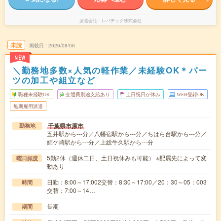
派遣会社
レバテック株式会社
未読
掲載日
2026/08/06
NEW
＼勤務地多数×人気の軽作業／未経験OK＊パー
ツの加工や組立など
職種未経験OK
交通費別途支給あり
土日祝日が休み
WEB登録OK
無期雇用派遣
千葉県市原市
勤務地
五井駅から---分／八幡宿駅から---分／ちはら台駅から---分／
姉ケ崎駅から---分／上総牛久駅から---分
5勤2休（週休二日、土日祝休みも可能） ※配属先によって変
曜日頻度
動あり
日勤：8:00～17:002交替：8:30～17:00／20：30～05：003
時間
交替：7:00～14…
長期
期間