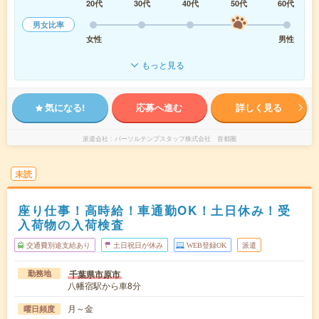
20代
30代
40代
50代
60代
男女比率
女性
男性
もっと見る
気になる!
応募へ進む
詳しく見る
派遣会社
パーソルテンプスタッフ株式会社 首都圏
未読
座り仕事！高時給！車通勤OK！土日休み！受
入荷物の入荷検査
交通費別途支給あり
土日祝日が休み
WEB登録OK
派遣
千葉県市原市
勤務地
八幡宿駅から車8分
月～金
曜日頻度