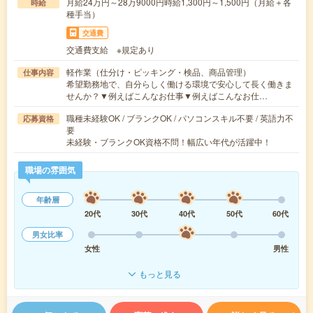
月給24万円～28万9000円時給1,300円～1,500円（月給＋各
時給
種手当）
交通費
交通費支給 ※規定あり
軽作業（仕分け・ピッキング・検品、商品管理）
仕事内容
希望勤務地で、自分らしく働ける環境で安心して長く働きま
せんか？▼例えばこんなお仕事▼例えばこんなお仕…
職種未経験OK / ブランクOK / パソコンスキル不要 / 英語力不
応募資格
要
未経験・ブランクOK資格不問！幅広い年代が活躍中！
職場の雰囲気
年齢層
20代
30代
40代
50代
60代
男女比率
女性
男性
もっと見る