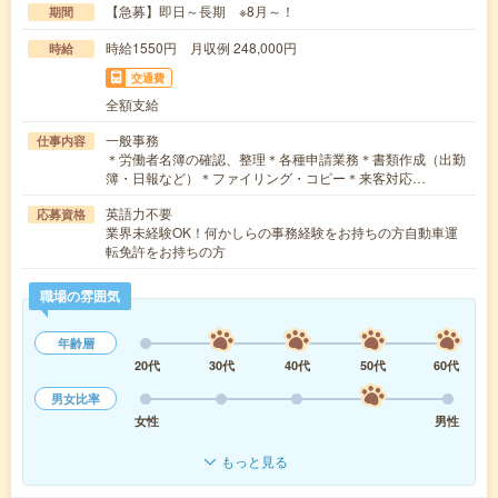
【急募】即日～長期 ※8月～！
期間
時給1550円 月収例 248,000円
時給
交通費
全額支給
一般事務
仕事内容
＊労働者名簿の確認、整理＊各種申請業務＊書類作成（出勤
簿・日報など）＊ファイリング・コピー＊来客対応…
英語力不要
応募資格
業界未経験OK！何かしらの事務経験をお持ちの方自動車運
転免許をお持ちの方
職場の雰囲気
年齢層
20代
30代
40代
50代
60代
男女比率
女性
男性
もっと見る