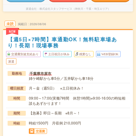
派遣会社
株式会社スタッフサービス（神奈川・千葉・埼玉エリア）
未読
掲載日
2026/08/06
NEW
【週5日×7時間】車通勤OK！無料駐車場あ
り！長期！現場事務
交通費別途支給あり
土日祝日が休み
残業なし
WEB登録OK
派遣
千葉県市原市
勤務地
姉ケ崎駅から車5分／五井駅から車18分
月～金（週5日） ※土日祝休み！
曜日頻度
09:00～17:00(実働7時間 休憩1時間)※9:00-16:00の時短相
時間
談もあずかります！
【急募】即日～長期 ※8月～！
期間
時給1500円 月収例 210,000円
時給
交通費