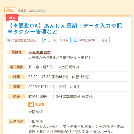
未読
掲載日
2026/08/06
NEW
【車通勤OK】あんしん長期！データ入力や配
車タクシー管理など
交通費別途支給あり
土日祝日が休み
WEB登録OK
派遣
千葉県市原市
勤務地
五井駅から車8分／八幡宿駅から車14分
月～金（週5日） ※土日祝休み！
曜日頻度
08:30～17:30(実働8時間 休憩1時間)
時間
2026年10月上旬～長期 ※10月～！
期間
時給1450円 月収例 232,000円+残業代
時給
交通費
全額支給
一般事務
仕事内容
＊データ入力※会計ソフト使用＊配車タクシーの管理＊備品
管理・発注＊社内郵便配り＊電話対応＊ダンボール…