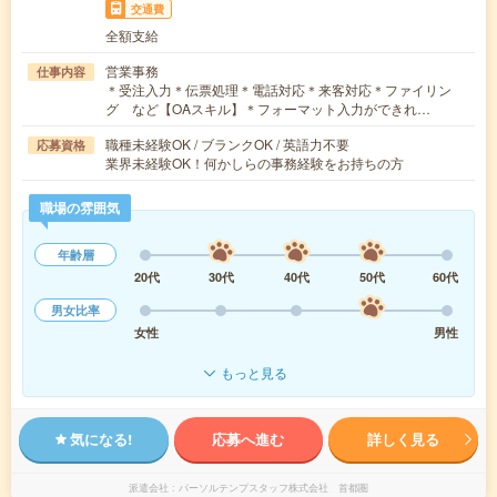
交通費
全額支給
営業事務
仕事内容
＊受注入力＊伝票処理＊電話対応＊来客対応＊ファイリン
グ など【OAスキル】＊フォーマット入力ができれ…
職種未経験OK / ブランクOK / 英語力不要
応募資格
業界未経験OK！何かしらの事務経験をお持ちの方
職場の雰囲気
年齢層
20代
30代
40代
50代
60代
男女比率
女性
男性
もっと見る
気になる!
応募へ進む
詳しく見る
派遣会社
パーソルテンプスタッフ株式会社 首都圏