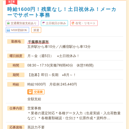
NEW
時給1600円！残業なし！土日祝休み！メーカ
ーでサポート事務
交通費別途支給あり
土日祝日が休み
在宅・リモート
WEB登録OK
派遣
千葉県市原市
勤務地
五井駅から車10分／八幡宿駅から車13分
月～金（週5日） ※土日祝休み！
曜日頻度
08:30～17:10(実働7時間40分 休憩1時間)
時間
【急募】即日～長期 ※8月～！
期間
時給1600円 月収例 245,440円
時給
交通費
全額支給
営業事務
仕事内容
＊業者の選定対応＊各種データ入力（生産実績・入出荷数量
など）＊各種書類確認・仕分け＊伝票作成＊資料作…
英語力不要
応募資格