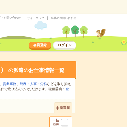
プ・お問い合わせ
サイトマップ
掲載のお問い合わせ
会員登録
ログイン
）
の派遣のお仕事情報一覧
、
営業事務
、
総務・人事・労務
などを取り揃え
条件で絞り込んでいただけます。職種辞典：
金
新着順
一括
応募