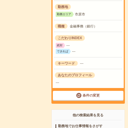
勤務地
市原市
勤務エリア
職種
金融事務（銀行）
こだわりINDEX
---
絶対
---
できれば
キーワード
---
あなたのプロフィール
---
条件の変更
他の検索結果を見る
勤務地でお仕事情報をさがす