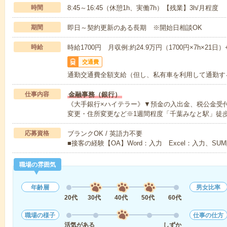
時間
8:45～16:45（休憩1h、実働7h）【残業】3h/月程度
期間
即日～契約更新のある長期 ※開始日相談OK
時給
時給1700円 月収例:約24.9万円（1700円×7h×21日
交通費
通勤交通費全額支給（但し、私有車を利用して通勤す
仕事内容
金融事務（銀行）
《大手銀行×ハイテラー》▼預金の入出金、税公金受
変更・住所変更など※1週間程度「千葉みなと駅」徒歩
応募資格
ブランクOK / 英語力不要
■接客の経験【OA】Word：入力 Excel：入力、SU
職場の雰囲気
年齢層
男女比率
20代
30代
40代
50代
60代
職場の様子
仕事の仕方
活気がある
しずか