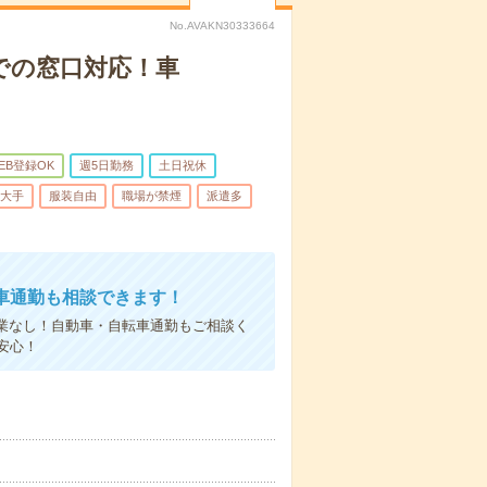
No.AVAKN30333664
での窓口対応！車
EB登録OK
週5日勤務
土日祝休
大手
服装自由
職場が禁煙
派遣多
車通勤も相談できます！
残業なし！自動車・自転車通勤もご相談く
安心！