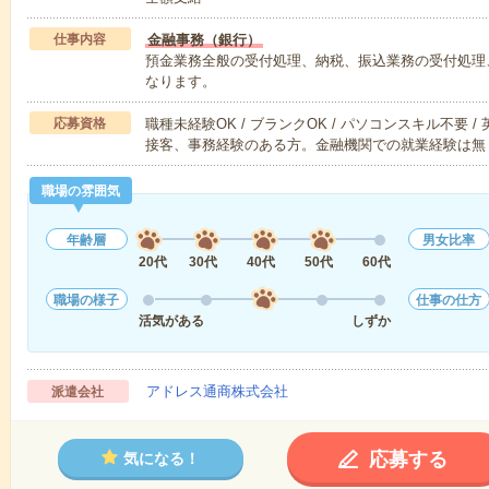
仕事内容
金融事務（銀行）
預金業務全般の受付処理、納税、振込業務の受付処理
なります。
応募資格
職種未経験OK / ブランクOK / パソコンスキル不要 /
接客、事務経験のある方。金融機関での就業経験は無
職場の雰囲気
年齢層
男女比率
20代
30代
40代
50代
60代
職場の様子
仕事の仕方
活気がある
しずか
アドレス通商株式会社
派遣会社
応募する
気になる！