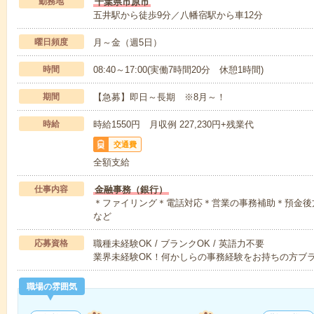
勤務地
千葉県市原市
五井駅から徒歩9分／八幡宿駅から車12分
曜日頻度
月～金（週5日）
時間
08:40～17:00(実働7時間20分 休憩1時間)
期間
【急募】即日～長期 ※8月～！
時給
時給1550円 月収例 227,230円+残業代
交通費
全額支給
仕事内容
金融事務（銀行）
＊ファイリング＊電話対応＊営業の事務補助＊預金後
など
応募資格
職種未経験OK / ブランクOK / 英語力不要
業界未経験OK！何かしらの事務経験をお持ちの方ブラ
職場の雰囲気