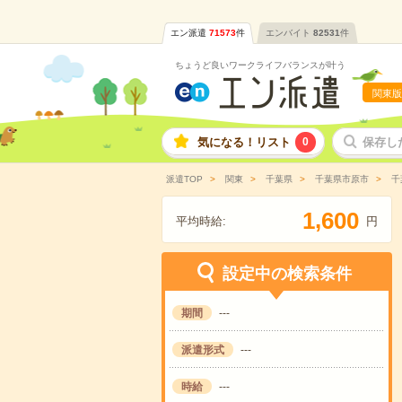
エン派遣
71573
件
エンバイト
82531
件
ちょうど良いワークライフバランスが叶う
関東版
気になる！リスト
0
保存し
派遣TOP
関東
千葉県
千葉県市原市
千
,
1
6
0
0
平均時給:
円
設定中の検索条件
期間
---
派遣形式
---
時給
---