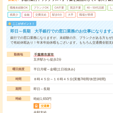
職種未経験OK
ブランクOK
OA不要
英語不要
40～50代活躍
し
残業少
金融
交費支給
駅歩5分
大手
職場が禁煙
ここがポイント！
即日～長期 大手銀行での窓口業務のお仕事になります
銀行での窓口業務になりますが、未経験の方、ブランクがある方もぜ
で有給休暇あり！年末年始休暇もございます。もちろん交通費全額支
勤務地
千葉県市原市
五井駅から徒歩2分
曜日頻度
平日月曜～金曜(土日祝休み)
時間
８時４５分～１６時４５分(実働7時間/休憩1時間)
期間
即日～長期
時給
時給1,650円
交通費
全額支給