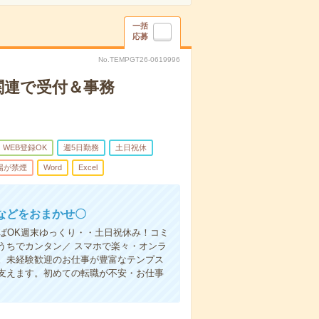
一括
応募
No.TEMPGT26-0619996
関連で受付＆事務
WEB登録OK
週5日勤務
土日祝休
場が禁煙
Word
Excel
などをおまかせ〇
ばOK週末ゆっくり・・土日祝休み！コミ
うちでカンタン／ スマホで楽々・オンラ
。未経験歓迎のお仕事が豊富なテンプス
支えます。初めての転職が不安・お仕事