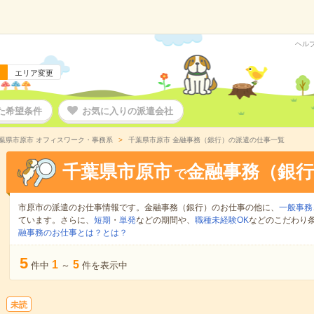
ヘル
エリア変更
た希望条件
お気に入りの派遣会社
葉県市原市 オフィスワーク・事務系
千葉県市原市 金融事務（銀行）の派遣の仕事一覧
千葉県市原市
金融事務（銀行
で
市原市の派遣のお仕事情報です。金融事務（銀行）のお仕事の他に、
一般事務
ています。さらに、
短期
・
単発
などの期間や、
職種未経験OK
などのこだわり
融事務のお仕事とは？とは？
5
1
5
件中
～
件を表示中
未読