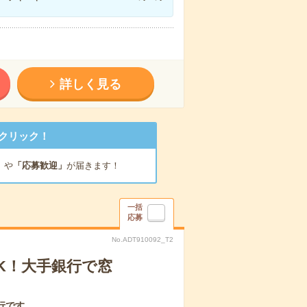
詳しく見る
クリック！
」
や
「応募歓迎」
が届きます！
一括
応募
No.ADT910092_T2
K！大手銀行で窓
行です