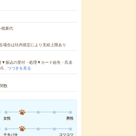
）+残業代
る場合は社内規定により支給上限あり
付▼振込の受付・処理▼カード紛失・氏名
5…
つづきを見る
M関数
女性
男性
テキパキ
コツコツ