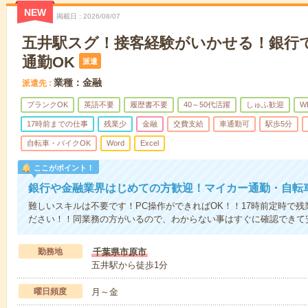
NEW
掲載日
2026/08/07
五井駅スグ！接客経験がいかせる！銀行
通勤OK
派遣
業種：金融
派遣先
ブランクOK
英語不要
履歴書不要
40～50代活躍
しゅふ歓迎
W
17時前までの仕事
残業少
金融
交費支給
車通勤可
駅歩5分
自転車・バイクOK
Word
Excel
ここがポイント！
銀行や金融業界はじめての方歓迎！マイカー通勤・自転
難しいスキルは不要です！PC操作ができればOK！！17時前定時で
ださい！！同業務の方がいるので、わからない事はすぐに確認できて
勤務地
千葉県市原市
五井駅から徒歩1分
曜日頻度
月～金