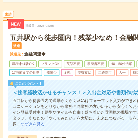
未読
NEW
掲載日
2026/08/05
五井駅から徒歩圏内！残業少なめ！金融
派遣
金融関連◆
派遣先
職種未経験OK
ブランクOK
英語不要
履歴書不要
40～50代活躍
17時前までの仕事
残業少
金融
交費支給
車通勤可
大手
職
ここがポイント！
＜接客経験活かせるチャンス！＞入出金対応や書類作成
五井駅から徒歩圏内で通勤らくらく○OAはフォーマット入力ができれ
ュニケーションをとりながら業務＊同業務の方がいるから安心！＼お
イン登録受付中！髪型やネイルも自由！落ち着いた雰囲気の職場です
タッフ。あなたの「やってみたい」を大切に、未来につながる一歩を
探…
つづきを見る