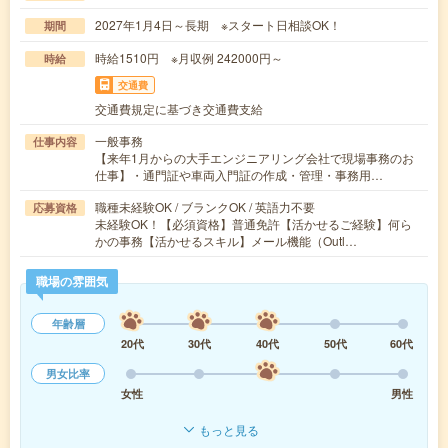
2027年1月4日～長期 ※スタート日相談OK！
期間
時給1510円 ※月収例 242000円～
時給
交通費
交通費規定に基づき交通費支給
一般事務
仕事内容
【来年1月からの大手エンジニアリング会社で現場事務のお
仕事】・通門証や車両入門証の作成・管理・事務用…
職種未経験OK / ブランクOK / 英語力不要
応募資格
未経験OK！【必須資格】普通免許【活かせるご経験】何ら
かの事務【活かせるスキル】メール機能（Outl…
職場の雰囲気
年齢層
20代
30代
40代
50代
60代
男女比率
女性
男性
もっと見る