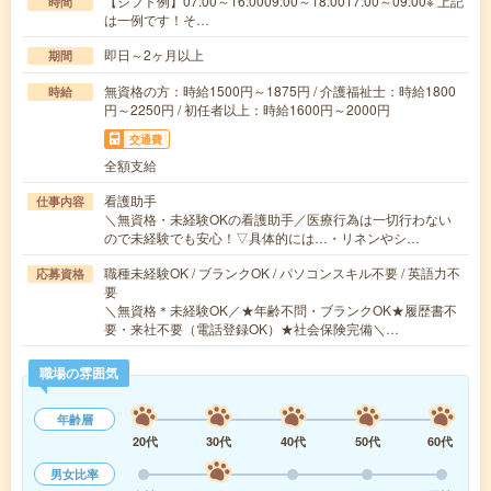
【シフト例】07:00～16:0009:00～18:0017:00～09:00※ 上記
時間
は一例です！そ…
即日～2ヶ月以上
期間
無資格の方：時給1500円～1875円 / 介護福祉士：時給1800
時給
円～2250円 / 初任者以上：時給1600円～2000円
交通費
全額支給
看護助手
仕事内容
＼無資格・未経験OKの看護助手／医療行為は一切行わない
ので未経験でも安心！▽具体的には…・リネンやシ…
職種未経験OK / ブランクOK / パソコンスキル不要 / 英語力不
応募資格
要
＼無資格＊未経験OK／★年齢不問・ブランクOK★履歴書不
要・来社不要（電話登録OK）★社会保険完備＼…
職場の雰囲気
年齢層
20代
30代
40代
50代
60代
男女比率