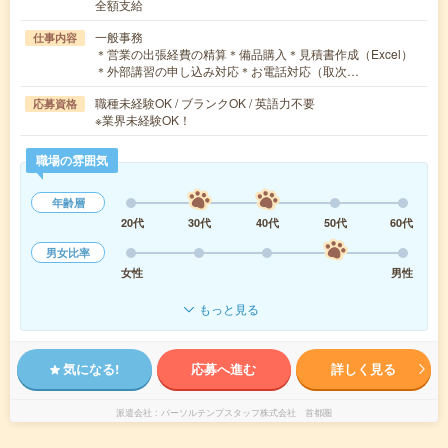
全額支給
一般事務
仕事内容
＊営業の出張経費の精算＊備品購入＊見積書作成（Excel）
＊外部講習の申し込み対応＊お電話対応（取次…
職種未経験OK / ブランクOK / 英語力不要
応募資格
※業界未経験OK！
職場の雰囲気
年齢層
20代
30代
40代
50代
60代
男女比率
女性
男性
もっと見る
気になる!
応募へ進む
詳しく見る
派遣会社
パーソルテンプスタッフ株式会社 首都圏