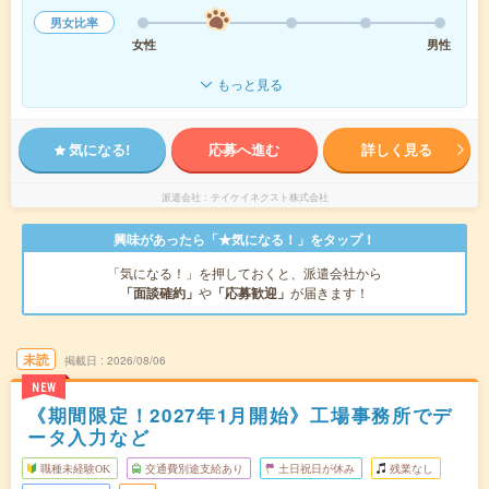
男女比率
女性
男性
もっと見る
気になる!
応募へ進む
詳しく見る
派遣会社
テイケイネクスト株式会社
興味があったら「★気になる！」をタップ！
「気になる！」を押しておくと、派遣会社から
「面談確約」
や
「応募歓迎」
が届きます！
未読
掲載日
2026/08/06
NEW
《期間限定！2027年1月開始》工場事務所でデ
ータ入力など
職種未経験OK
交通費別途支給あり
土日祝日が休み
残業なし