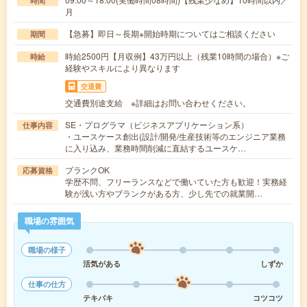
時間
月
【急募】即日～長期※開始時期についてはご相談ください
期間
時給2500円【月収例】43万円以上（残業10時間の場合）※ご
時給
経験やスキルにより異なります
交通費
交通費別途支給 ※詳細はお問い合わせください。
SE・プログラマ（ビジネスアプリケーション系）
仕事内容
・ユースケース創出(設計/開発/生産技術等のエンジニア業務
に入り込み、業務時間削減に直結するユースケ…
ブランクOK
応募資格
学歴不問、フリーランスなどで働いていた方も歓迎！実務経
験が浅い方やブランクがある方、少し先での就業開…
職場の雰囲気
職場の様子
活気がある
しずか
仕事の仕方
テキパキ
コツコツ