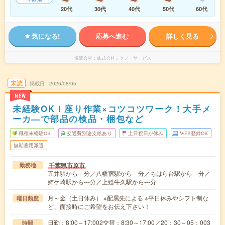
20代
30代
40代
50代
60代
気になる!
応募へ進む
詳しく見る
派遣会社
株式会社テクノ・サービス
未読
掲載日
2026/08/05
NEW
未経験OK！座り作業×コツコツワーク！大手メ
ーカ―で部品の検品・梱包など
職種未経験OK
交通費別途支給あり
土日祝日が休み
WEB登録OK
無期雇用派遣
千葉県市原市
勤務地
五井駅から---分／八幡宿駅から---分／ちはら台駅から---分／
姉ケ崎駅から---分／上総牛久駅から---分
月～金（土日休み） ※配属先による ※平日休みやシフト制な
曜日頻度
ど、面接時にご希望をお伝え下さい！
日勤：8:00～17:002交替：8:30～17:00／20：30～05：003
時間