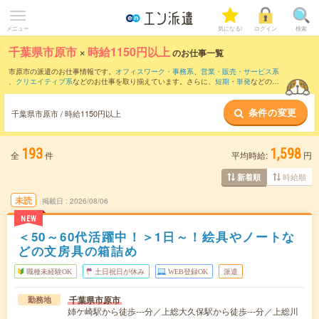
メニュー
気になる!
ログイン
検索
千葉県市原市
×
時給1150円以上
のお仕事一覧
市原市の派遣のお仕事情報です。
オフィスワーク・事務系
、
営業・販売・サービス系
、
クリエイティブ系
などのお仕事を取り揃えています。さらに、
短期
・
単発
などの期
間や、
職種未経験OK
などのこだわり条件で絞り込んでいただけます。
条件の変更
千葉県市原市 / 時給1150円以上
193
1,598
全
件
平均時給:
円
時給順
新着順
未読
掲載日
2026/08/06
NEW
＜50～60代活躍中！＞1日～！絵具やノートな
どの文房具の箱詰め
職種未経験OK
土日祝日が休み
WEB登録OK
派遣
千葉県市原市
勤務地
姉ケ崎駅から徒歩---分／上総大久保駅から徒歩---分／上総川