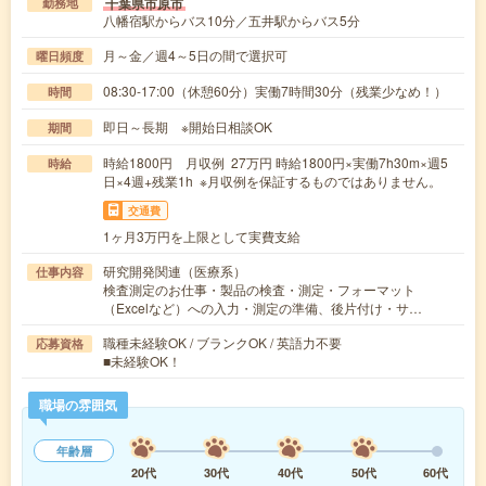
千葉県市原市
勤務地
八幡宿駅からバス10分／五井駅からバス5分
月～金／週4～5日の間で選択可
曜日頻度
08:30-17:00（休憩60分）実働7時間30分（残業少なめ！）
時間
即日～長期 ※開始日相談OK
期間
時給1800円 月収例 27万円 時給1800円×実働7h30m×週5
時給
日×4週+残業1h ※月収例を保証するものではありません。
交通費
1ヶ月3万円を上限として実費支給
研究開発関連（医療系）
仕事内容
検査測定のお仕事・製品の検査・測定・フォーマット
（Excelなど）への入力・測定の準備、後片付け・サ…
職種未経験OK / ブランクOK / 英語力不要
応募資格
■未経験OK！
職場の雰囲気
年齢層
20代
30代
40代
50代
60代