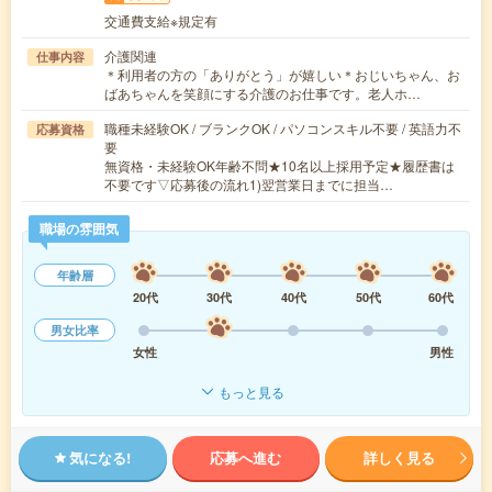
交通費支給※規定有
介護関連
仕事内容
＊利用者の方の「ありがとう」が嬉しい＊おじいちゃん、お
ばあちゃんを笑顔にする介護のお仕事です。老人ホ…
職種未経験OK / ブランクOK / パソコンスキル不要 / 英語力不
応募資格
要
無資格・未経験OK年齢不問★10名以上採用予定★履歴書は
不要です▽応募後の流れ1)翌営業日までに担当…
職場の雰囲気
年齢層
20代
30代
40代
50代
60代
男女比率
女性
男性
もっと見る
気になる!
応募へ進む
詳しく見る