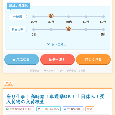
職場の雰囲気
年齢層
20代
30代
40代
50代
60代
男女比率
女性
男性
もっと見る
気になる!
応募へ進む
詳しく見る
派遣会社
パーソルテンプスタッフ株式会社 首都圏
未読
座り仕事！高時給！車通勤OK！土日休み！受
入荷物の入荷検査
交通費別途支給あり
土日祝日が休み
WEB登録OK
派遣