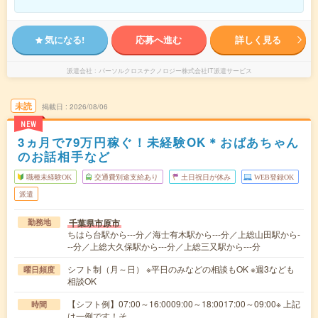
気になる!
応募へ進む
詳しく見る
派遣会社
パーソルクロステクノロジー株式会社IT派遣サービス
未読
掲載日
2026/08/06
NEW
3ヵ月で79万円稼ぐ！未経験OK＊おばあちゃん
のお話相手など
職種未経験OK
交通費別途支給あり
土日祝日が休み
WEB登録OK
派遣
千葉県市原市
勤務地
ちはら台駅から---分／海士有木駅から---分／上総山田駅から-
--分／上総大久保駅から---分／上総三又駅から---分
シフト制（月～日） ※平日のみなどの相談もOK ※週3なども
曜日頻度
相談OK
【シフト例】07:00～16:0009:00～18:0017:00～09:00※ 上記
時間
は一例です！そ…