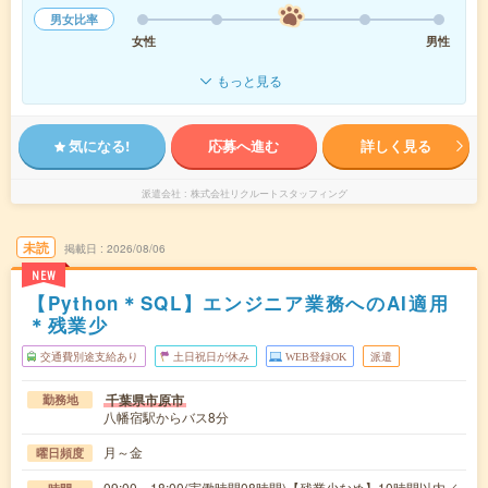
男女比率
女性
男性
もっと見る
気になる!
応募へ進む
詳しく見る
派遣会社
株式会社リクルートスタッフィング
未読
掲載日
2026/08/06
NEW
【Python＊SQL】エンジニア業務へのAI適用
＊残業少
交通費別途支給あり
土日祝日が休み
WEB登録OK
派遣
千葉県市原市
勤務地
八幡宿駅からバス8分
月～金
曜日頻度
09:00～18:00(実働時間08時間)【残業少なめ】10時間以内／