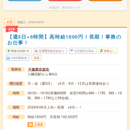
派遣会社
株式会社パソナ
未読
掲載日
2026/08/05
NEW
【週5日×6時間】高時給1600円！長期！事務の
お仕事！
職種未経験OK
交通費別途支給あり
土日祝日が休み
残業なし
WEB登録OK
派遣
千葉県市原市
勤務地
八幡宿駅から車6分
月～金（週5日） ※5月・8月・12月は長期連休あり
曜日頻度
09:00～16:00(実働6時間 休憩1時間)※9時～17時、8時～16
時間
時、8時～17時など時短相…
2026年09月上旬～長期 ※9月～！
期間
時給1600円 月収例 192,000円
時給
交通費