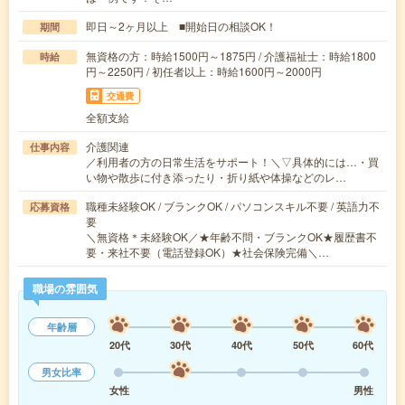
即日～2ヶ月以上 ■開始日の相談OK！
期間
無資格の方：時給1500円～1875円 / 介護福祉士：時給1800
時給
円～2250円 / 初任者以上：時給1600円～2000円
交通費
全額支給
介護関連
仕事内容
／利用者の方の日常生活をサポート！＼▽具体的には…・買
い物や散歩に付き添ったり・折り紙や体操などのレ…
職種未経験OK / ブランクOK / パソコンスキル不要 / 英語力不
応募資格
要
＼無資格＊未経験OK／★年齢不問・ブランクOK★履歴書不
要・来社不要（電話登録OK）★社会保険完備＼…
職場の雰囲気
年齢層
20代
30代
40代
50代
60代
男女比率
女性
男性