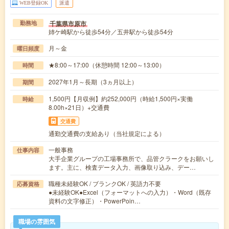
WEB登録OK
派遣
千葉県市原市
勤務地
姉ケ崎駅から徒歩54分／五井駅から徒歩54分
月～金
曜日頻度
★8:00～17:00（休憩時間 12:00～13:00）
時間
2027年1月～長期（3ヵ月以上）
期間
1,500円【月収例】約252,000円（時給1,500円×実働
時給
8.00h×21日）+交通費
交通費
通勤交通費の支給あり（当社規定による）
一般事務
仕事内容
大手企業グループの工場事務所で、品管クラークをお願いし
ます。主に、検査データ入力、画像取り込み、デー…
職種未経験OK / ブランクOK / 英語力不要
応募資格
●未経験OK●Excel（フォーマットへの入力）・Word（既存
資料の文字修正）・PowerPoin…
職場の雰囲気