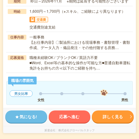
即日～2026年11月 ※期間は延長する可能性がございます
期間
1,600円～1,700円（※スキル、ご経験により異なります）
時給
交通費
交通費別途支給
一般事務
仕事内容
【お仕事内容】〇製油所における現場事務・書類管理・書類
作成、データ入力・備品発注・その他付随する庶務…
職種未経験OK / ブランクOK / 英語力不要
応募資格
■Word、Excel等の基本的な操作が可能な方■普通自動車運転
免許をお持ちの方≪以下のご経験を持ち…
職場の雰囲気
男女比率
女性
男性
気になる!
応募へ進む
詳しく見る
派遣会社
株式会社グローバルスタッフ