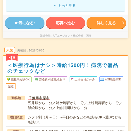
もっと見る
気になる!
応募へ進む
詳しく見る
派遣会社
UTエージェント株式会社 関東
未読
掲載日
2026/08/05
NEW
＜医療行為はナシ＞時給1500円！病院で備品
のチェックなど
職種未経験OK
交通費別途支給あり
土日祝日が休み
WEB登録OK
派遣
千葉県市原市
勤務地
五井駅から---分／姉ケ崎駅から---分／上総鶴舞駅から---分／
飯給駅から---分／上総川間駅から---分
シフト制（月～日） ※平日のみなどの相談もOK ※週3なども
曜日頻度
相談OK