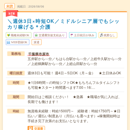
未読
掲載日
2026/08/06
NEW
＼週休3日×時短OK／ミドルシニア層でもシッ
カリ稼げる＊介護
職種未経験OK
交通費別途支給あり
土日祝日が休み
残業なし
WEB登録OK
派遣
千葉県市原市
勤務地
五井駅から---分／ちはら台駅から---分／上総牛久駅から---分
／上総鶴舞駅から---分／上総山田駅から---分
週休3日も可能！ 週4日～5日OK（月～金） ★土日休みOK
曜日頻度
★1日6時間～の時短シフトOK★もちろんフルタイムシフト
時間
も可能★スタート時間選べます7:00～16:…
開始日はご相談ください！ ★急募 ★職場が気に入れば、
期間
長期でも働けます！
無資格未経験：時給1500円～ 経験者：時給1750円～★日
時給
払い／週払い制度あり（月払いも選べます）※稼働開始時は
手続き完了次第のお支払いとなります。
交通費