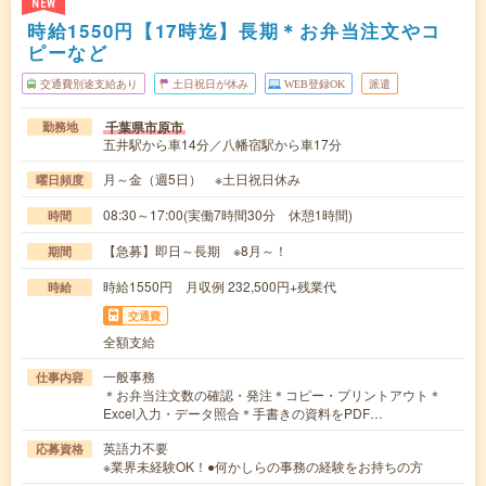
NEW
時給1550円【17時迄】長期＊お弁当注文やコ
ピーなど
交通費別途支給あり
土日祝日が休み
WEB登録OK
派遣
千葉県市原市
勤務地
五井駅から車14分／八幡宿駅から車17分
月～金（週5日） ※土日祝日休み
曜日頻度
08:30～17:00(実働7時間30分 休憩1時間)
時間
【急募】即日～長期 ※8月～！
期間
時給1550円 月収例 232,500円+残業代
時給
交通費
全額支給
一般事務
仕事内容
＊お弁当注文数の確認・発注＊コピー・プリントアウト＊
Excel入力・データ照合＊手書きの資料をPDF…
英語力不要
応募資格
※業界未経験OK！●何かしらの事務の経験をお持ちの方