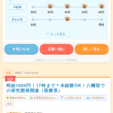
年齢層
20代
30代
40代
50代
60代
男女比率
女性
男性
もっと見る
気になる!
応募へ進む
詳しく見る
派遣会社
ヒューマンリソシア株式会社
未読
掲載日
2026/08/06
NEW
時給1800円！17時まで＊未経験OK！八幡宿で
の研究開発関連（医療系）
職種未経験OK
交通費別途支給あり
土日祝日が休み
WEB登録OK
派遣