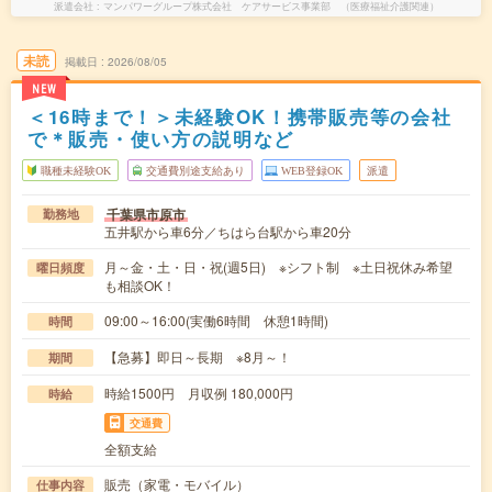
派遣会社
マンパワーグループ株式会社 ケアサービス事業部 （医療福祉介護関連）
未読
掲載日
2026/08/05
NEW
＜16時まで！＞未経験OK！携帯販売等の会社
で＊販売・使い方の説明など
職種未経験OK
交通費別途支給あり
WEB登録OK
派遣
千葉県市原市
勤務地
五井駅から車6分／ちはら台駅から車20分
月～金・土・日・祝(週5日) ※シフト制 ※土日祝休み希望
曜日頻度
も相談OK！
09:00～16:00(実働6時間 休憩1時間)
時間
【急募】即日～長期 ※8月～！
期間
時給1500円 月収例 180,000円
時給
交通費
全額支給
販売（家電・モバイル）
仕事内容