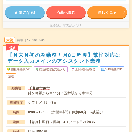
気になる!
応募へ進む
詳しく見る
派遣会社
株式会社パソナ
未読
掲載日
2026/08/05
NEW
【月末月初のみ勤務＊月8日程度】繁忙対応に
データ入力メインのアシスタント業務
職種未経験OK
交通費別途支給あり
土日祝日が休み
WEB登録OK
派遣
千葉県市原市
勤務地
姉ケ崎駅から車11分／五井駅から車10分
シフト／月6～8日
曜日頻度
8:00～17:00 （実働8時間）休憩60分 ※残業少
時間
【急募】即日～長期 ※スタート日相談OK！
期間
時給1550円
時給