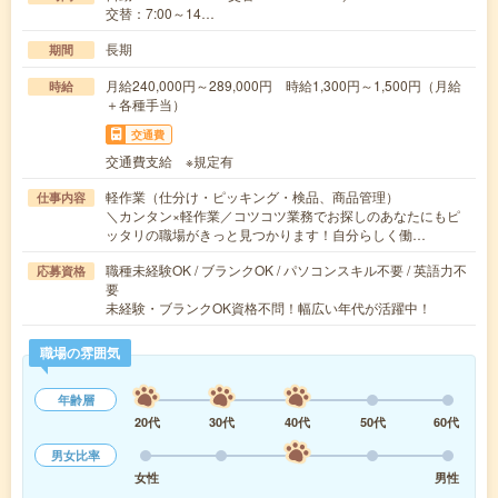
交替：7:00～14…
長期
期間
月給240,000円～289,000円 時給1,300円～1,500円（月給
時給
＋各種手当）
交通費
交通費支給 ※規定有
軽作業（仕分け・ピッキング・検品、商品管理）
仕事内容
＼カンタン×軽作業／コツコツ業務でお探しのあなたにもピ
ッタリの職場がきっと見つかります！自分らしく働…
職種未経験OK / ブランクOK / パソコンスキル不要 / 英語力不
応募資格
要
未経験・ブランクOK資格不問！幅広い年代が活躍中！
職場の雰囲気
年齢層
20代
30代
40代
50代
60代
男女比率
女性
男性