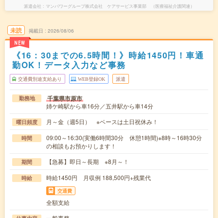
派遣会社
マンパワーグループ株式会社 ケアサービス事業部 （医療福祉介護関連）
未読
掲載日
2026/08/06
NEW
《16：30までの6.5時間！》時給1450円！車通
勤OK！データ入力など事務
交通費別途支給あり
WEB登録OK
派遣
千葉県市原市
勤務地
姉ケ崎駅から車16分／五井駅から車14分
月～金（週5日） ※ベースは土日祝休み！
曜日頻度
09:00～16:30(実働6時間30分 休憩1時間)※8時～16時30分
時間
の相談もお預かりします！
【急募】即日～長期 ※8月～！
期間
時給1450円 月収例 188,500円+残業代
時給
交通費
全額支給
一般事務