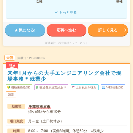
女性
男性
もっと見る
気になる!
応募へ進む
詳しく見る
派遣会社
株式会社ニッソーネット
未読
掲載日
2026/08/05
NEW
来年1月からの大手エンジニアリング会社で現
場事務＊残業少
職種未経験OK
交通費別途支給あり
土日祝日が休み
WEB登録OK
派遣
千葉県市原市
勤務地
姉ケ崎駅から車10分
月～金（土日祝休み）
曜日頻度
8:00～17:00 （実働8時間）休憩60分 ※残業少
時間