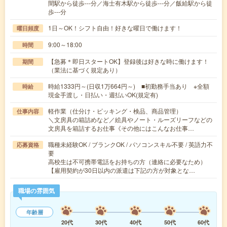
間駅から徒歩---分／海士有木駅から徒歩---分／飯給駅から徒
歩---分
1日～OK！シフト自由！好きな曜日で働けます！
曜日頻度
9:00～18:00
時間
【急募＊即日スタートOK】登録後は好きな時に働けます！
期間
（業法に基づく規定あり）
時給1333円～(日収1万664円～) ■初勤務手当あり ※全額
時給
現金手渡し・日払い・週払いOK(規定有)
軽作業（仕分け・ピッキング・検品、商品管理）
仕事内容
＼文房具の箱詰めなど／絵具やノート・ルーズリーフなどの
文房具を箱詰するお仕事《その他にはこんなお仕事…
職種未経験OK / ブランクOK / パソコンスキル不要 / 英語力不
応募資格
要
高校生は不可携帯電話をお持ちの方（連絡に必要なため）
【雇用契約が30日以内の派遣は下記の方が対象とな…
職場の雰囲気
年齢層
20代
30代
40代
50代
60代