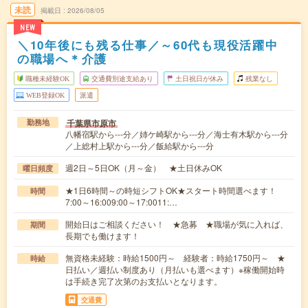
未読
掲載日
2026/08/05
NEW
＼10年後にも残る仕事／～60代も現役活躍中
の職場へ＊介護
職種未経験OK
交通費別途支給あり
土日祝日が休み
残業なし
WEB登録OK
派遣
千葉県市原市
勤務地
八幡宿駅から---分／姉ケ崎駅から---分／海士有木駅から---分
／上総村上駅から---分／飯給駅から---分
週2日～5日OK（月～金） ★土日休みOK
曜日頻度
★1日6時間～の時短シフトOK★スタート時間選べます！
時間
7:00～16:009:00～17:0011:…
開始日はご相談ください！ ★急募 ★職場が気に入れば、
期間
長期でも働けます！
無資格未経験：時給1500円～ 経験者：時給1750円～ ★
時給
日払い／週払い制度あり（月払いも選べます）※稼働開始時
は手続き完了次第のお支払いとなります。
交通費