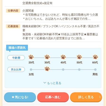
交通費全額支給※規定有
介護関連
仕事内容
＊在宅勤務はできないけれど、時短も週2日勤務も叶う介護
＊おじいちゃん、おばあちゃんが暮らす施設での生…
職種未経験OK / ブランクOK / パソコンスキル不要 / 英語力不
応募資格
要
無資格・未経験OK年齢不問★10名以上採用予定★履歴書は
不要です▽応募後の流れ1)翌営業日までに担当…
職場の雰囲気
年齢層
20代
30代
40代
50代
60代
男女比率
女性
男性
もっと見る
気になる!
応募へ進む
詳しく見る