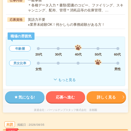
仕事内容
＊各種データ入力＊書類/図書のコピー、ファイリング、スキ
ャンニング、配布、管理＊消耗品等の在庫管理、…
英語力不要
応募資格
※業界未経験OK！何かしらの事務経験がある方！
職場の雰囲気
年齢層
20代
30代
40代
50代
60代
男女比率
女性
男性
もっと見る
気になる!
応募へ進む
詳しく見る
派遣会社
パーソルテンプスタッフ株式会社 首都圏
未読
掲載日
2026/08/05