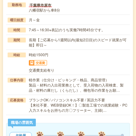
千葉県市原市
勤務地
八幡宿駅から車8分
月～金
曜日頻度
7:45～16:30※表記のうち実働7時間45分です。
時間
長期【ご応募から1週間以内(最短2日目)のスピード就業が可
期間
能】即日～
時給1500円
時給
交通費
交通費支給有り
軽作業（仕分け・ピッキング・検品、商品管理）
仕事内容
製品・材料の入出荷業務として、受入荷物の入荷検査、製
品・材料の庫だし（くらだし）、梱包等の作業をお願…
ブランクOK / パソコンスキル不要 / 英語力不要
応募資格
【来社不要、WEB登録OK！】〇製造工場での就業経験・PC
入力スキルをお持ちの方〇フリーター、主婦(…
職場の雰囲気
年齢層