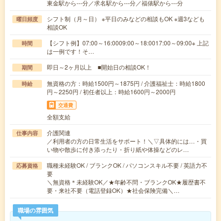
東金駅から---分／求名駅から---分／福俵駅から---分
シフト制（月～日） ※平日のみなどの相談もOK ※週3なども
曜日頻度
相談OK
【シフト例】07:00～16:0009:00～18:0017:00～09:00※ 上記
時間
は一例です！そ…
即日～2ヶ月以上 ■開始日の相談OK！
期間
無資格の方：時給1500円～1875円 / 介護福祉士：時給1800
時給
円～2250円 / 初任者以上：時給1600円～2000円
交通費
全額支給
介護関連
仕事内容
／利用者の方の日常生活をサポート！＼▽具体的には…・買
い物や散歩に付き添ったり・折り紙や体操などのレ…
職種未経験OK / ブランクOK / パソコンスキル不要 / 英語力不
応募資格
要
＼無資格＊未経験OK／★年齢不問・ブランクOK★履歴書不
要・来社不要（電話登録OK）★社会保険完備＼…
職場の雰囲気