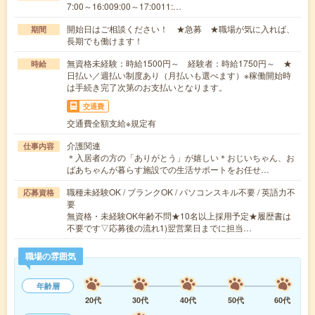
7:00～16:009:00～17:0011:…
開始日はご相談ください！ ★急募 ★職場が気に入れば、
期間
長期でも働けます！
無資格未経験：時給1500円～ 経験者：時給1750円～ ★
時給
日払い／週払い制度あり（月払いも選べます）※稼働開始時
は手続き完了次第のお支払いとなります。
交通費
交通費全額支給※規定有
介護関連
仕事内容
＊入居者の方の「ありがとう」が嬉しい＊おじいちゃん、お
ばあちゃんが暮らす施設での生活サポートをお任せ…
職種未経験OK / ブランクOK / パソコンスキル不要 / 英語力不
応募資格
要
無資格・未経験OK年齢不問★10名以上採用予定★履歴書は
不要です▽応募後の流れ1)翌営業日までに担当…
職場の雰囲気
年齢層
20代
30代
40代
50代
60代