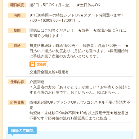
週2日～5日OK（月～金） ★土日休みOK
曜日頻度
★1日6時間～の時短シフトOK★スタート時間選べます！
時間
7:00～16:009:00～17:0011:…
開始日はご相談ください！ ★急募 ★職場が気に入れば、
期間
長期でも働けます！
無資格未経験：時給1500円～ 経験者：時給1750円～ ★
時給
日払い／週払い制度あり（月払いも選べます）※稼働開始時
は手続き完了次第のお支払いとなります。
交通費
交通費全額支給※規定有
介護関連
仕事内容
＊入居者の方の「ありがとう」が嬉しい＊お年寄りを笑顔に
する介護のお仕事です。おじいちゃん、おばあちゃ…
職種未経験OK / ブランクOK / パソコンスキル不要 / 英語力不
応募資格
要
無資格・未経験OK年齢不問★10名以上採用予定★履歴書は
不要です▽応募後の流れ1)翌営業日までに担当…
職場の雰囲気