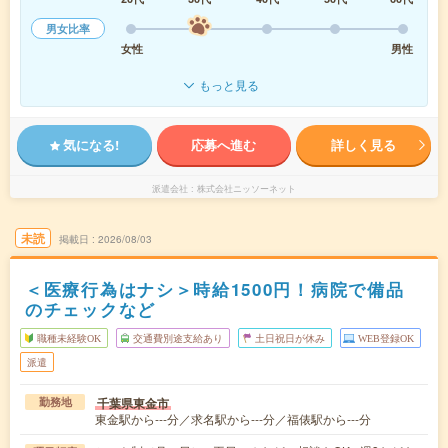
男女比率
女性
男性
もっと見る
気になる!
応募へ進む
詳しく見る
派遣会社
株式会社ニッソーネット
未読
掲載日
2026/08/03
＜医療行為はナシ＞時給1500円！病院で備品
のチェックなど
職種未経験OK
交通費別途支給あり
土日祝日が休み
WEB登録OK
派遣
千葉県東金市
勤務地
東金駅から---分／求名駅から---分／福俵駅から---分