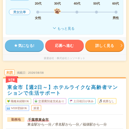
20代
30代
40代
50代
60代
男女比率
女性
男性
もっと見る
気になる!
応募へ進む
詳しく見る
派遣会社
株式会社ニッソーネット
未読
掲載日
2026/08/08
NEW
東金市【週2日～】ホテルライクな高齢者マン
ションで生活サポート
職種未経験OK
交通費別途支給あり
土日祝日が休み
残業なし
WEB登録OK
派遣
千葉県東金市
勤務地
東金駅から---分／求名駅から---分／福俵駅から---分