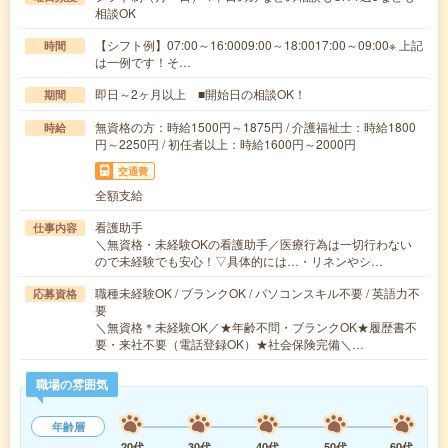
相談OK
【シフト例】07:00～16:0009:00～18:0017:00～09:00※ 上記
時間
は一例です！そ…
即日～2ヶ月以上 ■開始日の相談OK！
期間
無資格の方：時給1500円～1875円 / 介護福祉士：時給1800
時給
円～2250円 / 初任者以上：時給1600円～2000円
交通費
全額支給
看護助手
仕事内容
＼無資格・未経験OKの看護助手／医療行為は一切行わない
ので未経験でも安心！▽具体的には…・リネンやシ…
職種未経験OK / ブランクOK / パソコンスキル不要 / 英語力不
応募資格
要
＼無資格＊未経験OK／★年齢不問・ブランクOK★履歴書不
要・来社不要（電話登録OK）★社会保険完備＼…
職場の雰囲気
年齢層
20代
30代
40代
50代
60代