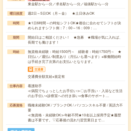
東金駅から---分／求名駅から---分／福俵駅から---分
週2日～5日OK（月～金） ★土日休みOK
曜日頻度
★1日6時間～の時短シフトOK★都合に合わせてシフトが決
時間
められますシフト例：7：00～16：009：…
開始日はご相談ください！ ★急募 ★職場が気に入れば、
期間
長期でも働けます！
無資格未経験：時給1500円～ 経験者：時給1750円～ ★
時給
日払い／週払い制度あり（月払いも選べます）※稼働開始時
は手続き完了次第のお支払いとなります。
交通費
交通費全額支給※規定有
看護助手
仕事内容
≪病院でちょっとしたお手伝い≫〇お手洗い・入浴など生活
のお手伝い○診察室への付き添い○食事のサポート…
職種未経験OK / ブランクOK / パソコンスキル不要 / 英語力不
応募資格
要
≪無資格・未経験OK≫年齢不問★10名以上採用予定★履歴
書は不要です。▽応募後の流れ1)翌営業日まで…