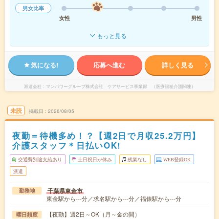
男女比率
女性
男性
もっと見る
気になる!
応募へ進む
詳しく見る
派遣会社
マンパワーグループ株式会社 ケアサービス事業部 （医療福祉介護関連）
未読
掲載日
2026/08/05
夜勤＝待機多め！？【週2日で月収25.2万円】
介護スタッフ＊日払いOK!
交通費別途支給あり
土日祝日が休み
残業なし
WEB登録OK
派遣
千葉県東金市
勤務地
東金駅から---分／求名駅から---分／福俵駅から---分
【夜勤】週2日～OK（月～金の間）
曜日頻度