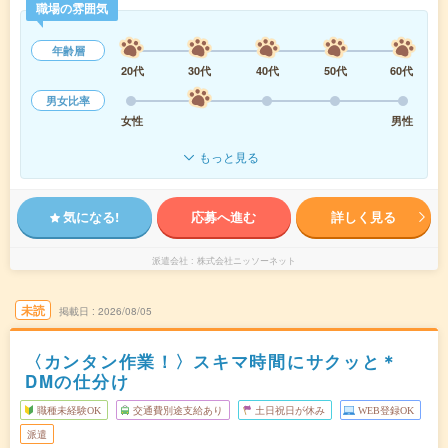
職場の雰囲気
年齢層
20代
30代
40代
50代
60代
男女比率
女性
男性
もっと見る
気になる!
応募へ進む
詳しく見る
派遣会社
株式会社ニッソーネット
未読
掲載日
2026/08/05
〈カンタン作業！〉スキマ時間にサクッと＊
DMの仕分け
職種未経験OK
交通費別途支給あり
土日祝日が休み
WEB登録OK
派遣