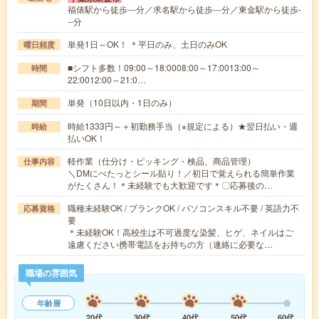
福俵駅から徒歩---分／求名駅から徒歩---分／東金駅から徒歩-
--分
単発1日～OK！ ＊平日のみ、土日のみOK
曜日頻度
■シフト多数！09:00～18:0008:00～17:0013:00～
時間
22:0012:00～21:0…
単発（10日以内・1日のみ）
期間
時給1333円～＋初勤務手当（※規定による）★翌日払い・週
時給
払いOK！
軽作業（仕分け・ピッキング・検品、商品管理）
仕事内容
＼DMにぺたっとシール貼り！／初日で覚えられる簡単作業
がたくさん！＊未経験でも大歓迎です＊〇応募後の…
職種未経験OK / ブランクOK / パソコンスキル不要 / 英語力不
応募資格
要
＊未経験OK！高校生は不可過度な染髪、ヒゲ、ネイルはご
遠慮ください携帯電話をお持ちの方（連絡に必要な…
職場の雰囲気
年齢層
20代
30代
40代
50代
60代