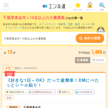
メニュー
気になる!
ログイン
検索
千葉県東金市
×
10名以上の大量募集
のお仕事一覧
東金市の派遣のお仕事情報です。
オフィスワーク・事務系
、
営業・販売・サービス系
、
クリエイティブ系
などのお仕事を取り揃えています。10名以上の大量募集の条件の
他に、
交通費別途支給あり
、
職種未経験OK
、
友だちと一緒の応募OK
などのこだわり
条件も取り揃えています。
条件の変更
千葉県東金市 / 10名以上の大量募集
13
1,488
全
件
平均時給:
円
時給順
新着順
未読
掲載日
2026/08/09
NEW
《好きな1日～OK》だって超簡単！DMにぺた
っとシール貼り！
職種未経験OK
交通費別途支給あり
残業なし
WEB登録OK
派遣
千葉県東金市
勤務地