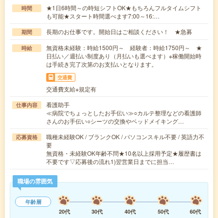
★1日6時間～の時短シフトOK★もちろんフルタイムシフト
時間
も可能★スタート時間選べます7:00～16:…
長期のお仕事です。開始日はご相談ください！ ★急募
期間
無資格未経験：時給1500円～ 経験者：時給1750円～ ★
時給
日払い／週払い制度あり（月払いも選べます）※稼働開始時
は手続き完了次第のお支払いとなります。
交通費
交通費支給※規定有
看護助手
仕事内容
≪病院でちょっとしたお手伝い≫○カルテ整理などの看護師
さんのお手伝い○シーツの交換やベッドメイキング…
職種未経験OK / ブランクOK / パソコンスキル不要 / 英語力不
応募資格
要
無資格・未経験OK年齢不問★10名以上採用予定★履歴書は
不要です▽応募後の流れ1)翌営業日までに担当…
職場の雰囲気
年齢層
20代
30代
40代
50代
60代