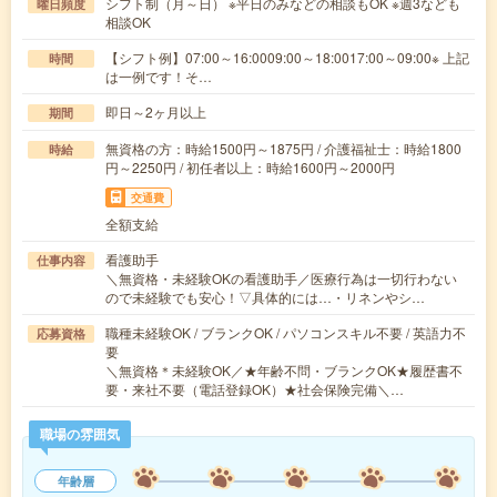
シフト制（月～日） ※平日のみなどの相談もOK ※週3なども
曜日頻度
相談OK
【シフト例】07:00～16:0009:00～18:0017:00～09:00※ 上記
時間
は一例です！そ…
即日～2ヶ月以上
期間
無資格の方：時給1500円～1875円 / 介護福祉士：時給1800
時給
円～2250円 / 初任者以上：時給1600円～2000円
交通費
全額支給
看護助手
仕事内容
＼無資格・未経験OKの看護助手／医療行為は一切行わない
ので未経験でも安心！▽具体的には…・リネンやシ…
職種未経験OK / ブランクOK / パソコンスキル不要 / 英語力不
応募資格
要
＼無資格＊未経験OK／★年齢不問・ブランクOK★履歴書不
要・来社不要（電話登録OK）★社会保険完備＼…
職場の雰囲気
年齢層