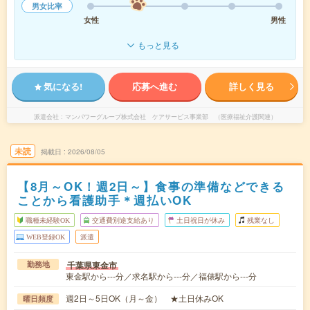
男女比率
女性
男性
もっと見る
気になる!
応募へ進む
詳しく見る
派遣会社
マンパワーグループ株式会社 ケアサービス事業部 （医療福祉介護関連）
未読
掲載日
2026/08/05
【8月～OK！週2日～】食事の準備などできる
ことから看護助手＊週払いOK
職種未経験OK
交通費別途支給あり
土日祝日が休み
残業なし
WEB登録OK
派遣
千葉県東金市
勤務地
東金駅から---分／求名駅から---分／福俵駅から---分
週2日～5日OK（月～金） ★土日休みOK
曜日頻度