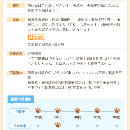
開始日はご相談ください！ ★急募 ★職場が気に入れば、
期間
長期でも働けます！
無資格未経験：時給1500円～ 経験者：時給1750円～ ★
時給
日払い／週払い制度あり（月払いも選べます）※稼働開始時
は手続き完了次第のお支払いとなります。
交通費
交通費全額支給※規定有
介護関連
仕事内容
＊在宅勤務はできないけれど、時短も週2日勤務も叶う介護
＊おじいちゃん、おばあちゃんが暮らす施設での生…
職種未経験OK / ブランクOK / パソコンスキル不要 / 英語力不
応募資格
要
無資格・未経験OK年齢不問★10名以上採用予定★履歴書は
不要です▽応募後の流れ1)翌営業日までに担当…
職場の雰囲気
年齢層
20代
30代
40代
50代
60代
男女比率