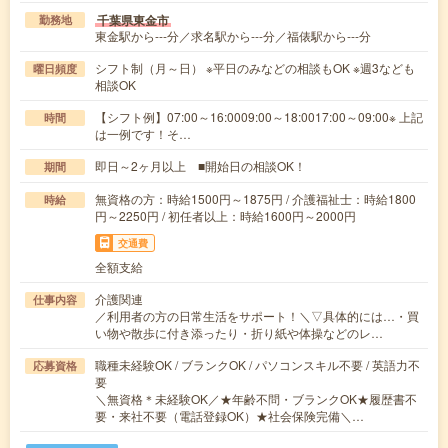
千葉県東金市
勤務地
東金駅から---分／求名駅から---分／福俵駅から---分
シフト制（月～日） ※平日のみなどの相談もOK ※週3なども
曜日頻度
相談OK
【シフト例】07:00～16:0009:00～18:0017:00～09:00※ 上記
時間
は一例です！そ…
即日～2ヶ月以上 ■開始日の相談OK！
期間
無資格の方：時給1500円～1875円 / 介護福祉士：時給1800
時給
円～2250円 / 初任者以上：時給1600円～2000円
交通費
全額支給
介護関連
仕事内容
／利用者の方の日常生活をサポート！＼▽具体的には…・買
い物や散歩に付き添ったり・折り紙や体操などのレ…
職種未経験OK / ブランクOK / パソコンスキル不要 / 英語力不
応募資格
要
＼無資格＊未経験OK／★年齢不問・ブランクOK★履歴書不
要・来社不要（電話登録OK）★社会保険完備＼…