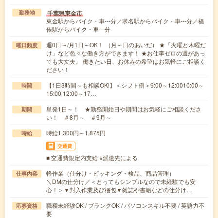
千葉県東金市
勤務地
東金駅からバイク・車---分／求名駅からバイク・車---分／福
俵駅からバイク・車---分
週0日～/月1日～OK！ （月～日のあいだ） ★「火曜と木曜だ
曜日頻度
け」など色々な働き方ができます！ ★お仕事ゼロの週があっ
ても大丈夫。 働きたい日、お休みの希望はお気軽にご相談く
ださい！
【1日3時間～も相談OK!】＜シフト例＞9:00～12:0010:00～
時間
15:00 12:00～17…
単発1日～！ ★勤務開始日や期間はお気軽にご相談くださ
期間
い！ ＃8月～ ＃9月～
時給1,300円～1,875円
時給
交通費
■ 交通費規定内支給 ※派遣先による
軽作業（仕分け・ピッキング・検品、商品管理）
仕事内容
＼DMの仕分け／＜とってもシンプルなので未経験でも安
心！＞▼封入作業及び梱包▼雑誌や書籍などの仕分け…
職種未経験OK / ブランクOK / パソコンスキル不要 / 英語力不
応募資格
要