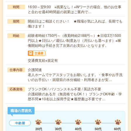
16:00～翌9:00 ※残業なし！※Wワークの場合、他のお仕事
時間
と合わせ週40時間超の就業はご案内で…
開始日はご相談ください！ ★職場が気に入れば、長期でも
期間
働けます！
経験者時給1750円～（夜勤時給2188円～）★日収3万1500
時給
円以上★日払い／週払い制度あり（月払いも選べます）※稼
働開始時は手続き完了次第のお支払いとなります。
交通費
交通費支給※規定有
介護関連
仕事内容
老人ホームでケアスタッフをお願いします。・食事やお手洗
いのお手伝い・就寝前の水分補給・利用者さまが安…
ブランクOK / パソコンスキル不要 / 英語力不要
応募資格
介護経験のある方（無資格でもOK！）ブランクOK年齢・学
歴不問★10名以上採用予定★履歴書は不要です…
職場の雰囲気
年齢層
20代
30代
40代
50代
60代