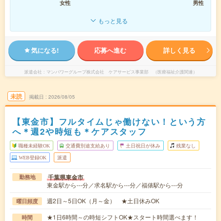
女性
男性
もっと見る
気になる!
応募へ進む
詳しく見る
派遣会社
マンパワーグループ株式会社 ケアサービス事業部 （医療福祉介護関連）
未読
掲載日
2026/08/05
【東金市】フルタイムじゃ働けない！という方
へ＊週2や時短も＊ケアスタッフ
職種未経験OK
交通費別途支給あり
土日祝日が休み
残業なし
WEB登録OK
派遣
千葉県東金市
勤務地
東金駅から---分／求名駅から---分／福俵駅から---分
週2日～5日OK（月～金） ★土日休みOK
曜日頻度
★1日6時間～の時短シフトOK★スタート時間選べます！
時間