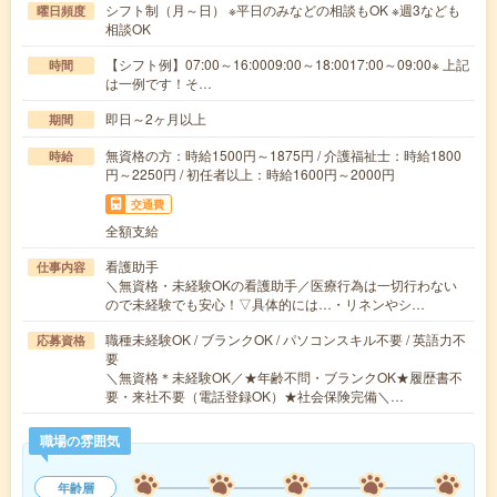
シフト制（月～日） ※平日のみなどの相談もOK ※週3なども
曜日頻度
相談OK
【シフト例】07:00～16:0009:00～18:0017:00～09:00※ 上記
時間
は一例です！そ…
即日～2ヶ月以上
期間
無資格の方：時給1500円～1875円 / 介護福祉士：時給1800
時給
円～2250円 / 初任者以上：時給1600円～2000円
交通費
全額支給
看護助手
仕事内容
＼無資格・未経験OKの看護助手／医療行為は一切行わない
ので未経験でも安心！▽具体的には…・リネンやシ…
職種未経験OK / ブランクOK / パソコンスキル不要 / 英語力不
応募資格
要
＼無資格＊未経験OK／★年齢不問・ブランクOK★履歴書不
要・来社不要（電話登録OK）★社会保険完備＼…
職場の雰囲気
年齢層