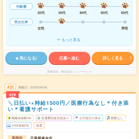
年齢層
20代
30代
40代
50代
60代
男女比率
女性
男性
もっと見る
気になる!
応募へ進む
詳しく見る
派遣会社
株式会社ニッソーネット
未読
掲載日
2026/08/06
NEW
＼日払い×時給1500円／医療行為なし＊付き添
い＊看護サポート
職種未経験OK
交通費別途支給あり
土日祝日が休み
残業なし
WEB登録OK
派遣
千葉県東金市
勤務地