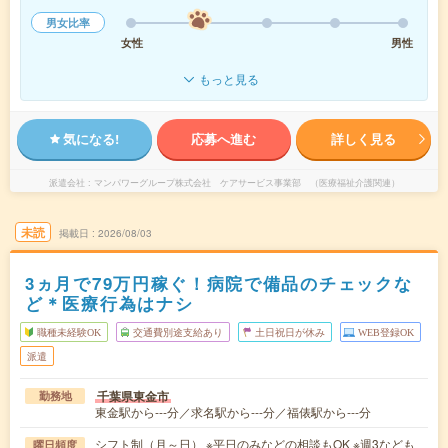
男女比率
女性
男性
もっと見る
気になる!
応募へ進む
詳しく見る
派遣会社
マンパワーグループ株式会社 ケアサービス事業部 （医療福祉介護関連）
未読
掲載日
2026/08/03
3ヵ月で79万円稼ぐ！病院で備品のチェックな
ど＊医療行為はナシ
職種未経験OK
交通費別途支給あり
土日祝日が休み
WEB登録OK
派遣
千葉県東金市
勤務地
東金駅から---分／求名駅から---分／福俵駅から---分
シフト制（月～日） ※平日のみなどの相談もOK ※週3なども
曜日頻度