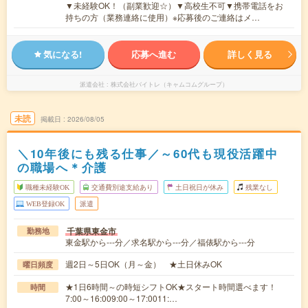
▼未経験OK！（副業歓迎☆）▼高校生不可▼携帯電話をお
持ちの方（業務連絡に使用）※応募後のご連絡はメ…
気になる!
応募へ進む
詳しく見る
派遣会社
株式会社バイトレ（キャムコムグループ）
未読
掲載日
2026/08/05
＼10年後にも残る仕事／～60代も現役活躍中
の職場へ＊介護
職種未経験OK
交通費別途支給あり
土日祝日が休み
残業なし
WEB登録OK
派遣
千葉県東金市
勤務地
東金駅から---分／求名駅から---分／福俵駅から---分
週2日～5日OK（月～金） ★土日休みOK
曜日頻度
★1日6時間～の時短シフトOK★スタート時間選べます！
時間
7:00～16:009:00～17:0011:…