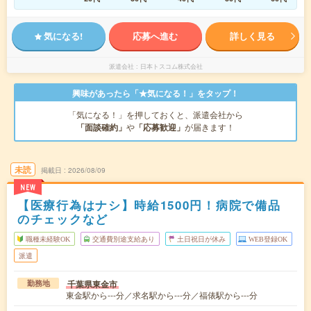
気になる!
応募へ進む
詳しく見る
派遣会社
日本トスコム株式会社
興味があったら「★気になる！」をタップ！
「気になる！」を押しておくと、派遣会社から
「面談確約」
や
「応募歓迎」
が届きます！
未読
掲載日
2026/08/09
NEW
【医療行為はナシ】時給1500円！病院で備品
のチェックなど
職種未経験OK
交通費別途支給あり
土日祝日が休み
WEB登録OK
派遣
千葉県東金市
勤務地
東金駅から---分／求名駅から---分／福俵駅から---分