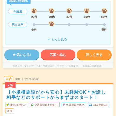
職場の雰囲気
年齢層
20代
30代
40代
50代
60代
男女比率
女性
男性
もっと見る
気になる!
応募へ進む
詳しく見る
派遣会社
マンパワーグループ株式会社 ケアサービス事業部 （医療福祉介護関連）
未読
掲載日
2026/08/06
NEW
【小規模施設だから安心】未経験OK＊お話し
相手などのサポートからまずはスタート！
職種未経験OK
交通費別途支給あり
土日祝日が休み
WEB登録OK
派遣