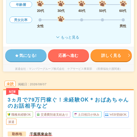
年齢層
20代
30代
40代
50代
60代
男女比率
女性
男性
もっと見る
気になる!
応募へ進む
詳しく見る
派遣会社
マンパワーグループ株式会社 ケアサービス事業部 （医療福祉介護関連）
未読
掲載日
2026/08/07
NEW
3ヵ月で79万円稼ぐ！未経験OK＊おばあちゃん
のお話相手など
職種未経験OK
交通費別途支給あり
土日祝日が休み
WEB登録OK
派遣
千葉県東金市
勤務地