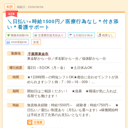
未読
掲載日
2026/08/06
NEW
＼日払い×時給1500円／医療行為なし＊付き添
い＊看護サポート
職種未経験OK
交通費別途支給あり
土日祝日が休み
残業なし
WEB登録OK
派遣
千葉県東金市
勤務地
東金駅から---分／求名駅から---分／福俵駅から---分
週2日～5日OK（月～金） ★土日休みOK
曜日頻度
★1日6時間～の時短シフトOK★都合に合わせてシフトが決
時間
められますシフト例：7：00～16：009：…
開始日はご相談ください！ ★急募 ★職場が気に入れば、
期間
長期でも働けます！
無資格未経験：時給1500円～ 経験者：時給1750円～ ★
時給
日払い／週払い制度あり（月払いも選べます）※稼働開始時
は手続き完了次第のお支払いとなります。
交通費