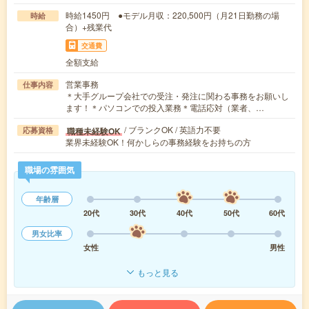
時給1450円 ●モデル月収：220,500円（月21日勤務の場
時給
合）+残業代
交通費
全額支給
営業事務
仕事内容
＊大手グループ会社での受注・発注に関わる事務をお願いし
ます！＊パソコンでの投入業務＊電話応対（業者、…
/ ブランクOK / 英語力不要
職種未経験OK
応募資格
業界未経験OK！何かしらの事務経験をお持ちの方
職場の雰囲気
年齢層
20代
30代
40代
50代
60代
男女比率
女性
男性
もっと見る