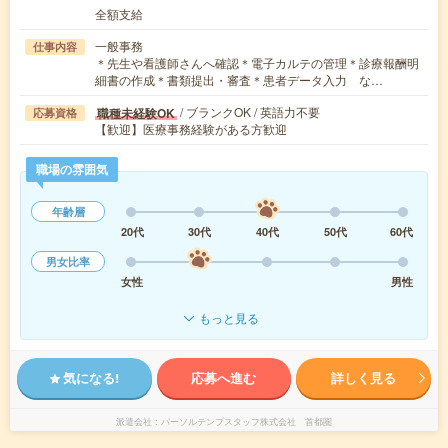
全額支給
一般事務
仕事内容
＊先生や看護師さんへ確認＊電子カルテの管理＊診療報酬明
細書の作成＊書類提出・審査＊患者データ入力 な…
/ ブランクOK / 英語力不要
職種未経験OK
応募資格
【歓迎】医療事務経験がある方歓迎
職場の雰囲気
年齢層
20代
30代
40代
50代
60代
男女比率
女性
男性
もっと見る
気になる!
応募へ進む
詳しく見る
派遣会社
パーソルテンプスタッフ株式会社 首都圏