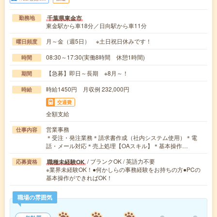
千葉県東金市
勤務地
東金駅から車18分／日向駅から車11分
月～金（週5日） ※土日祝日休みです！
曜日頻度
08:30～17:30(実働8時間 休憩1時間)
時間
【急募】即日～長期 ※8月～！
期間
時給1450円 月収例 232,000円
時給
交通費
全額支給
営業事務
仕事内容
＊受注・発注業務＊請求書作成（社内システム使用）＊電
話・メール対応＊売上処理【OAスキル】＊基本操作…
/ ブランクOK / 英語力不要
職種未経験OK
応募資格
※業界未経験OK！●何かしらの事務経験をお持ちの方●PCの
基本操作ができればOK！
職場の雰囲気