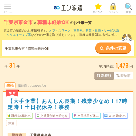
メニュー
気になる!
ログイン
検索
千葉県東金市
×
職種未経験OK
のお仕事一覧
東金市の派遣のお仕事情報です。
オフィスワーク・事務系
、
営業・販売・サービス系
、
クリエイティブ系
などのお仕事を取り揃えています。職種未経験OKの条件の他に、
交通費別途支給あり
、
友だちと一緒の応募OK
、
週4日勤務
などのこだわり条件も取り
揃えています。
条件の変更
千葉県東金市 / 職種未経験OK
31
1,473
全
件
平均時給:
円
時給順
新着順
未読
掲載日
2026/08/06
NEW
【大手企業】あんしん長期！残業少なめ！17時
定時！土日祝休み！事務
職種未経験OK
交通費別途支給あり
土日祝日が休み
WEB登録OK
派遣
千葉県東金市
勤務地