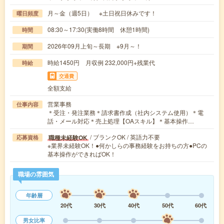
月～金（週5日） ※土日祝日休みです！
曜日頻度
08:30～17:30(実働8時間 休憩1時間)
時間
2026年09月上旬～長期 ※9月～！
期間
時給1450円 月収例 232,000円+残業代
時給
交通費
全額支給
営業事務
仕事内容
＊受注・発注業務＊請求書作成（社内システム使用）＊電
話・メール対応＊売上処理【OAスキル】＊基本操作…
/ ブランクOK / 英語力不要
職種未経験OK
応募資格
※業界未経験OK！●何かしらの事務経験をお持ちの方●PCの
基本操作ができればOK！
職場の雰囲気
年齢層
20代
30代
40代
50代
60代
男女比率