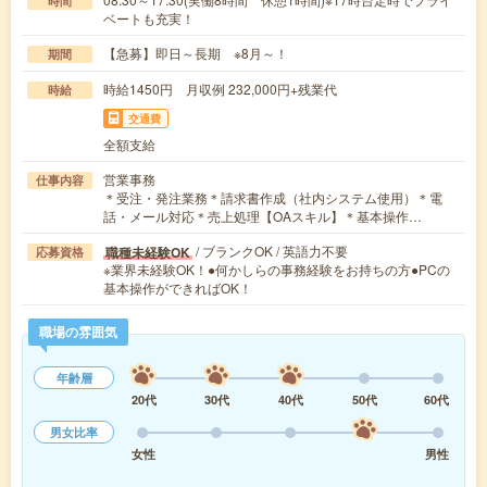
時間
ベートも充実！
【急募】即日～長期 ※8月～！
期間
時給1450円 月収例 232,000円+残業代
時給
交通費
全額支給
営業事務
仕事内容
＊受注・発注業務＊請求書作成（社内システム使用）＊電
話・メール対応＊売上処理【OAスキル】＊基本操作…
/ ブランクOK / 英語力不要
職種未経験OK
応募資格
※業界未経験OK！●何かしらの事務経験をお持ちの方●PCの
基本操作ができればOK！
職場の雰囲気
年齢層
20代
30代
40代
50代
60代
男女比率
女性
男性