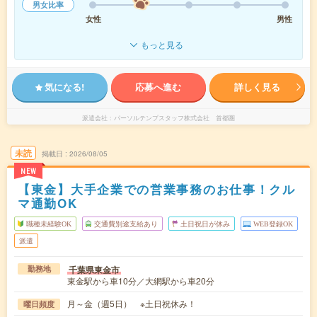
男女比率
女性
男性
もっと見る
気になる!
応募へ進む
詳しく見る
派遣会社
パーソルテンプスタッフ株式会社 首都圏
未読
掲載日
2026/08/05
NEW
【東金】大手企業での営業事務のお仕事！クル
マ通勤OK
職種未経験OK
交通費別途支給あり
土日祝日が休み
WEB登録OK
派遣
千葉県東金市
勤務地
東金駅から車10分／大網駅から車20分
月～金（週5日） ※土日祝休み！
曜日頻度