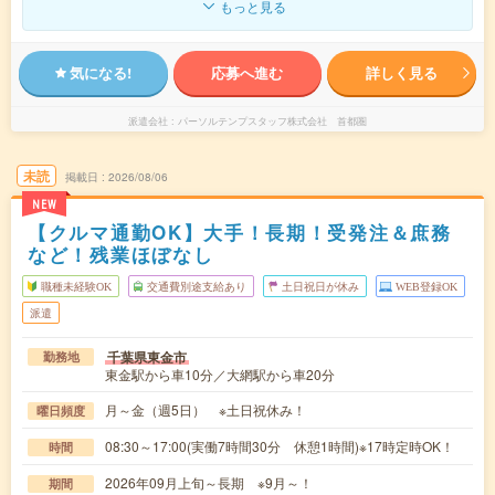
もっと見る
気になる!
応募へ進む
詳しく見る
派遣会社
パーソルテンプスタッフ株式会社 首都圏
未読
掲載日
2026/08/06
NEW
【クルマ通勤OK】大手！長期！受発注＆庶務
など！残業ほぼなし
職種未経験OK
交通費別途支給あり
土日祝日が休み
WEB登録OK
派遣
千葉県東金市
勤務地
東金駅から車10分／大網駅から車20分
月～金（週5日） ※土日祝休み！
曜日頻度
08:30～17:00(実働7時間30分 休憩1時間)※17時定時OK！
時間
2026年09月上旬～長期 ※9月～！
期間