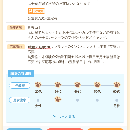
は手続き完了次第のお支払いとなります。
交通費
交通費支給※規定有
看護助手
仕事内容
≪病院でちょっとしたお手伝い≫○カルテ整理などの看護師
さんのお手伝い○シーツの交換やベッドメイキング…
/ ブランクOK / パソコンスキル不要 / 英語力
職種未経験OK
応募資格
不要
無資格・未経験OK年齢不問★10名以上採用予定★履歴書は
不要です▽応募後の流れ1)翌営業日までに担当…
職場の雰囲気
年齢層
20代
30代
40代
50代
60代
男女比率
女性
男性
もっと見る