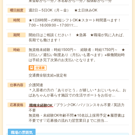
東金駅から---分／求名駅から---分／福俵駅から---分
週2日～5日OK（月～金） ★土日休みOK
曜日頻度
★1日6時間～の時短シフトOK★スタート時間選べます！
時間
7:00～16:009:00～17:0011:…
開始日はご相談ください！ ★急募 ★職場が気に入れば、
期間
長期でも働けます！
無資格未経験：時給1500円～ 経験者：時給1750円～ ★
時給
日払い／週払い制度あり（月払いも選べます）※稼働開始時
は手続き完了次第のお支払いとなります。
交通費
交通費全額支給※規定有
介護関連
仕事内容
＊入居者の方の「ありがとう」が嬉しい＊おじいちゃん、お
ばあちゃんが暮らす施設での生活サポートをお任せ…
/ ブランクOK / パソコンスキル不要 / 英語力
職種未経験OK
応募資格
不要
無資格・未経験OK年齢不問★10名以上採用予定★履歴書は
不要です▽応募後の流れ1)翌営業日までに担当…
職場の雰囲気