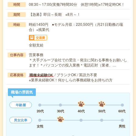
08:30～17:00(実働7時間30分 休憩1時間)※17時定時OK！
時間
【急募】即日～長期 ※8月～！
期間
時給1450円 ●モデル月収：220,500円（月21日勤務の場
時給
合）+残業代
交通費
全額支給
営業事務
仕事内容
＊大手グループ会社での受注・発注に関わる事務をお願いし
ます！＊パソコンでの投入業務＊電話応対（業者、…
/ ブランクOK / 英語力不要
職種未経験OK
応募資格
※業界未経験OK！何かしらの事務経験をお持ちの方
職場の雰囲気
年齢層
20代
30代
40代
50代
60代
男女比率
女性
男性