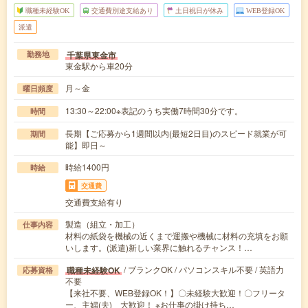
職種未経験OK
交通費別途支給あり
土日祝日が休み
WEB登録OK
派遣
千葉県東金市
勤務地
東金駅から車20分
月～金
曜日頻度
13:30～22:00※表記のうち実働7時間30分です。
時間
長期【ご応募から1週間以内(最短2日目)のスピード就業が可
期間
能】即日～
時給1400円
時給
交通費
交通費支給有り
製造（組立・加工）
仕事内容
材料の紙袋を機械の近くまで運搬や機械に材料の充填をお願
いします。(派遣)新しい業界に触れるチャンス！…
/ ブランクOK / パソコンスキル不要 / 英語力
職種未経験OK
応募資格
不要
【来社不要、WEB登録OK！】〇未経験大歓迎！〇フリータ
ー、主婦(夫) 大歓迎！ ※お仕事の掛け持ち…