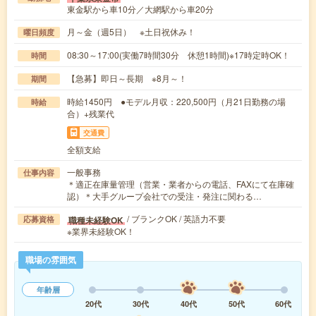
東金駅から車10分／大網駅から車20分
月～金（週5日） ※土日祝休み！
曜日頻度
08:30～17:00(実働7時間30分 休憩1時間)※17時定時OK！
時間
【急募】即日～長期 ※8月～！
期間
時給1450円 ●モデル月収：220,500円（月21日勤務の場
時給
合）+残業代
交通費
全額支給
一般事務
仕事内容
＊適正在庫量管理（営業・業者からの電話、FAXにて在庫確
認）＊大手グループ会社での受注・発注に関わる…
/ ブランクOK / 英語力不要
職種未経験OK
応募資格
※業界未経験OK！
職場の雰囲気
年齢層
20代
30代
40代
50代
60代