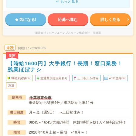
もっと見る
気になる!
応募へ進む
詳しく見る
派遣会社
パーソルテンプスタッフ株式会社 首都圏
未読
掲載日
2026/08/05
NEW
【時給1600円】大手銀行！長期！窓口業務！
残業ほぼナシ
職種未経験OK
交通費別途支給あり
土日祝日が休み
WEB登録OK
派遣
千葉県東金市
勤務地
東金駅から徒歩4分／求名駅から車11分
月～金（週5日） ※土日祝休み！
曜日頻度
08:45～16:45(実働7時間 休憩1時間)※嬉しい16時台定時！
時間
2026年10月上旬～長期 ※10月～！
期間