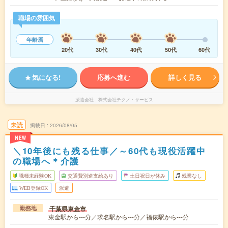
職場の雰囲気
年齢層
20代
30代
40代
50代
60代
気になる!
応募へ進む
詳しく見る
派遣会社
株式会社テクノ・サービス
未読
掲載日
2026/08/05
NEW
＼10年後にも残る仕事／～60代も現役活躍中
の職場へ＊介護
職種未経験OK
交通費別途支給あり
土日祝日が休み
残業なし
WEB登録OK
派遣
千葉県東金市
勤務地
東金駅から---分／求名駅から---分／福俵駅から---分