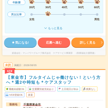
年齢層
20代
30代
40代
50代
60代
男女比率
女性
男性
もっと見る
気になる!
応募へ進む
詳しく見る
派遣会社
マンパワーグループ株式会社 ケアサービス事業部 （医療福祉介護関連）
未読
掲載日
2026/08/05
NEW
【東金市】フルタイムじゃ働けない！という方
へ＊週2や時短も＊ケアスタッフ
職種未経験OK
交通費別途支給あり
土日祝日が休み
残業なし
WEB登録OK
派遣
千葉県東金市
勤務地