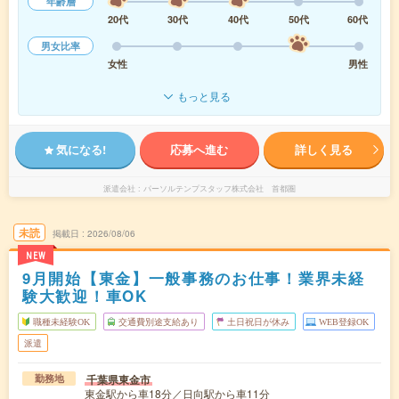
年齢層
20代
30代
40代
50代
60代
男女比率
女性
男性
もっと見る
気になる!
応募へ進む
詳しく見る
派遣会社
パーソルテンプスタッフ株式会社 首都圏
未読
掲載日
2026/08/06
NEW
9月開始【東金】一般事務のお仕事！業界未経
験大歓迎！車OK
職種未経験OK
交通費別途支給あり
土日祝日が休み
WEB登録OK
派遣
千葉県東金市
勤務地
東金駅から車18分／日向駅から車11分