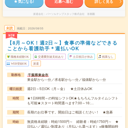
気になる!
応募へ進む
詳しく見る
派遣会社
パーソルテンプスタッフ株式会社 首都圏
未読
掲載日
2026/08/05
NEW
【8月～OK！週2日～】食事の準備などできる
ことから看護助手＊週払いOK
職種未経験OK
交通費別途支給あり
土日祝日が休み
残業なし
WEB登録OK
派遣
千葉県東金市
勤務地
東金駅から---分／求名駅から---分／福俵駅から---分
週2日～5日OK（月～金） ★土日休みOK
曜日頻度
★1日6時間～の時短シフトOK★もちろんフルタイムシフト
時間
も可能★スタート時間選べます7:00～16:…
長期のお仕事です。開始日はご相談ください！ ★急募
期間
無資格未経験：時給1500円～ 経験者：時給1750円～ ★
時給
日払い／週払い制度あり（月払いも選べます）※稼働開始時