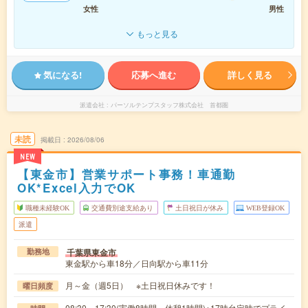
女性
男性
もっと見る
気になる!
応募へ進む
詳しく見る
派遣会社
パーソルテンプスタッフ株式会社 首都圏
未読
掲載日
2026/08/06
NEW
【東金市】営業サポート事務！車通勤
OK*Excel入力でOK
職種未経験OK
交通費別途支給あり
土日祝日が休み
WEB登録OK
派遣
千葉県東金市
勤務地
東金駅から車18分／日向駅から車11分
月～金（週5日） ※土日祝日休みです！
曜日頻度
08:30～17:30(実働8時間 休憩1時間)※17時台定時でプライ