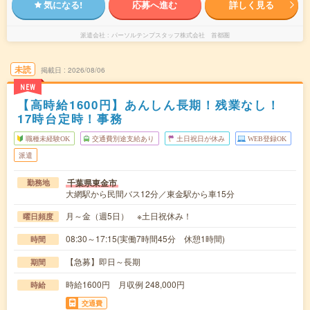
気になる!
応募へ進む
詳しく見る
派遣会社
パーソルテンプスタッフ株式会社 首都圏
未読
掲載日
2026/08/06
NEW
【高時給1600円】あんしん長期！残業なし！
17時台定時！事務
職種未経験OK
交通費別途支給あり
土日祝日が休み
WEB登録OK
派遣
千葉県東金市
勤務地
大網駅から民間バス12分／東金駅から車15分
月～金（週5日） ※土日祝休み！
曜日頻度
08:30～17:15(実働7時間45分 休憩1時間)
時間
【急募】即日～長期
期間
時給1600円 月収例 248,000円
時給
交通費