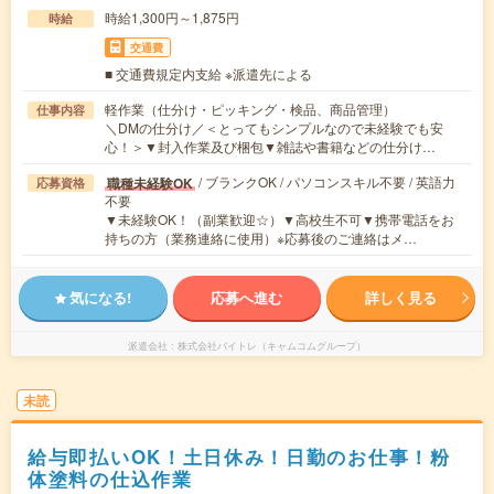
時給1,300円～1,875円
時給
交通費
■ 交通費規定内支給 ※派遣先による
軽作業（仕分け・ピッキング・検品、商品管理）
仕事内容
＼DMの仕分け／＜とってもシンプルなので未経験でも安
心！＞▼封入作業及び梱包▼雑誌や書籍などの仕分け…
/ ブランクOK / パソコンスキル不要 / 英語力
職種未経験OK
応募資格
不要
▼未経験OK！（副業歓迎☆）▼高校生不可▼携帯電話をお
持ちの方（業務連絡に使用）※応募後のご連絡はメ…
気になる!
応募へ進む
詳しく見る
派遣会社
株式会社バイトレ（キャムコムグループ）
未読
給与即払いOK！土日休み！日勤のお仕事！粉
体塗料の仕込作業