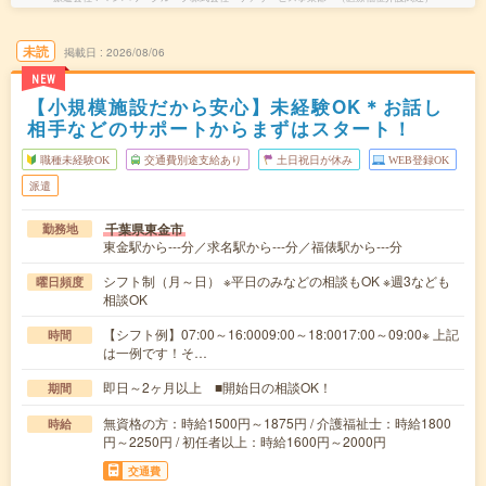
未読
掲載日
2026/08/06
NEW
【小規模施設だから安心】未経験OK＊お話し
相手などのサポートからまずはスタート！
職種未経験OK
交通費別途支給あり
土日祝日が休み
WEB登録OK
派遣
千葉県東金市
勤務地
東金駅から---分／求名駅から---分／福俵駅から---分
シフト制（月～日） ※平日のみなどの相談もOK ※週3なども
曜日頻度
相談OK
【シフト例】07:00～16:0009:00～18:0017:00～09:00※ 上記
時間
は一例です！そ…
即日～2ヶ月以上 ■開始日の相談OK！
期間
無資格の方：時給1500円～1875円 / 介護福祉士：時給1800
時給
円～2250円 / 初任者以上：時給1600円～2000円
交通費