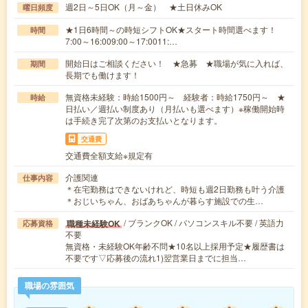
週2日～5日OK（月～金） ★土日休みOK
曜日頻度
★1日6時間～の時短シフトOK★スタート時間選べます！
時間
7:00～16:009:00～17:0011:…
開始日はご相談ください！ ★急募 ★職場が気に入れば、
期間
長期でも働けます！
無資格未経験：時給1500円～ 経験者：時給1750円～ ★
時給
日払い／週払い制度あり（月払いも選べます）※稼働開始時
は手続き完了次第のお支払いとなります。
交通費
交通費全額支給※規定有
介護関連
仕事内容
＊在宅勤務はできないけれど、時短も週2日勤務も叶う介護
＊おじいちゃん、おばあちゃんが暮らす施設での生…
/ ブランクOK / パソコンスキル不要 / 英語力
職種未経験OK
応募資格
不要
無資格・未経験OK年齢不問★10名以上採用予定★履歴書は
不要です▽応募後の流れ1)翌営業日までに担当…
職場の雰囲気