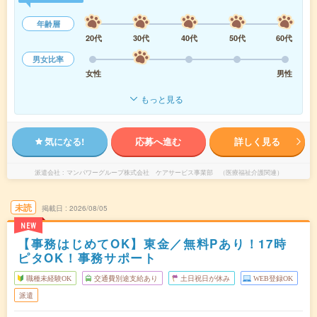
年齢層
20代
30代
40代
50代
60代
男女比率
女性
男性
もっと見る
気になる!
応募へ進む
詳しく見る
派遣会社
マンパワーグループ株式会社 ケアサービス事業部 （医療福祉介護関連）
未読
掲載日
2026/08/05
NEW
【事務はじめてOK】東金／無料Pあり！17時
ピタOK！事務サポート
職種未経験OK
交通費別途支給あり
土日祝日が休み
WEB登録OK
派遣