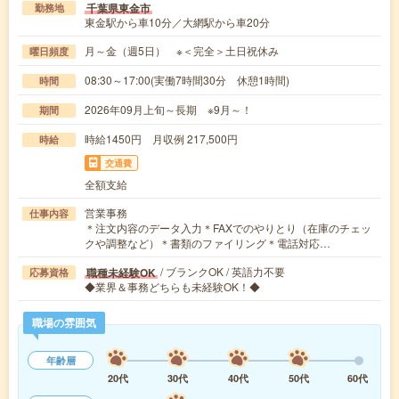
千葉県東金市
勤務地
東金駅から車10分／大網駅から車20分
月～金（週5日） ※＜完全＞土日祝休み
曜日頻度
08:30～17:00(実働7時間30分 休憩1時間)
時間
2026年09月上旬～長期 ※9月～！
期間
時給1450円 月収例 217,500円
時給
交通費
全額支給
営業事務
仕事内容
＊注文内容のデータ入力＊FAXでのやりとり（在庫のチェッ
クや調整など）＊書類のファイリング＊電話対応…
/ ブランクOK / 英語力不要
職種未経験OK
応募資格
◆業界＆事務どちらも未経験OK！◆
職場の雰囲気
年齢層
20代
30代
40代
50代
60代