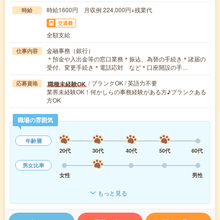
時給1600円 月収例 224,000円+残業代
時給
交通費
全額支給
金融事務（銀行）
仕事内容
＊預金や入出金等の窓口業務＊振込、為替の手続き＊諸届の
受付、変更手続き＊電話応対 など＊口座開設の手…
/ ブランクOK / 英語力不要
職種未経験OK
応募資格
業界未経験OK！何かしらの事務経験がある方♪ブランクある
方OK
職場の雰囲気
年齢層
20代
30代
40代
50代
60代
男女比率
女性
男性
もっと見る