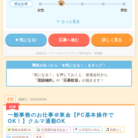
男女比率
女性
男性
もっと見る
気になる!
応募へ進む
詳しく見る
派遣会社
パーソルテンプスタッフ株式会社 首都圏
興味があったら「★気になる！」をタップ！
「気になる！」を押しておくと、派遣会社から
「面談確約」
や
「応募歓迎」
が届きます！
未読
掲載日
2026/08/06
NEW
一般事務のお仕事＠東金【PC基本操作で
OK！】クルマ通勤OK
職種未経験OK
交通費別途支給あり
土日祝日が休み
残業なし
WEB登録OK
派遣