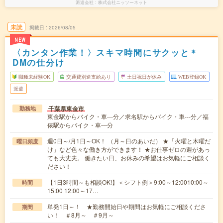
派遣会社
株式会社ニッソーネット
未読
掲載日
2026/08/05
NEW
〈カンタン作業！〉スキマ時間にサクッと＊
DMの仕分け
職種未経験OK
交通費別途支給あり
土日祝日が休み
WEB登録OK
派遣
千葉県東金市
勤務地
東金駅からバイク・車---分／求名駅からバイク・車---分／福
俵駅からバイク・車---分
週0日～/月1日～OK！ （月～日のあいだ） ★「火曜と木曜だ
曜日頻度
け」など色々な働き方ができます！ ★お仕事ゼロの週があっ
ても大丈夫。 働きたい日、お休みの希望はお気軽にご相談く
ださい！
【1日3時間～も相談OK!】＜シフト例＞9:00～12:0010:00～
時間
15:00 12:00～17…
単発1日～！ ★勤務開始日や期間はお気軽にご相談くださ
期間
い！ ＃8月～ ＃9月～