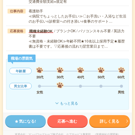
交通費全額支給※規定有
看護助手
仕事内容
≪病院でちょっとしたお手伝い≫〇お手洗い・入浴など生活
のお手伝い○診察室への付き添い○食事のサポート…
/ ブランクOK / パソコンスキル不要 / 英語力
職種未経験OK
応募資格
不要
≪無資格・未経験OK≫年齢不問★10名以上採用予定★履歴
書は不要です。▽応募後の流れ1)翌営業日まで…
職場の雰囲気
年齢層
20代
30代
40代
50代
60代
男女比率
女性
男性
もっと見る
気になる!
応募へ進む
詳しく見る
派遣会社
マンパワーグループ株式会社 ケアサービス事業部 （医療福祉介護関連）