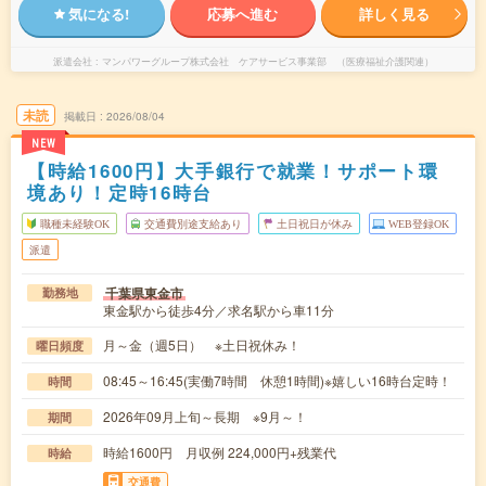
気になる!
応募へ進む
詳しく見る
派遣会社
マンパワーグループ株式会社 ケアサービス事業部 （医療福祉介護関連）
未読
掲載日
2026/08/04
NEW
【時給1600円】大手銀行で就業！サポート環
境あり！定時16時台
職種未経験OK
交通費別途支給あり
土日祝日が休み
WEB登録OK
派遣
千葉県東金市
勤務地
東金駅から徒歩4分／求名駅から車11分
月～金（週5日） ※土日祝休み！
曜日頻度
08:45～16:45(実働7時間 休憩1時間)※嬉しい16時台定時！
時間
2026年09月上旬～長期 ※9月～！
期間
時給1600円 月収例 224,000円+残業代
時給
交通費