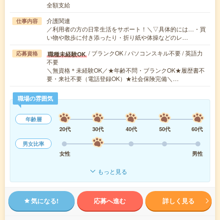
全額支給
介護関連
仕事内容
／利用者の方の日常生活をサポート！＼▽具体的には…・買
い物や散歩に付き添ったり・折り紙や体操などのレ…
/ ブランクOK / パソコンスキル不要 / 英語力
職種未経験OK
応募資格
不要
＼無資格＊未経験OK／★年齢不問・ブランクOK★履歴書不
要・来社不要（電話登録OK）★社会保険完備＼…
職場の雰囲気
年齢層
20代
30代
40代
50代
60代
男女比率
女性
男性
もっと見る
気になる!
応募へ進む
詳しく見る