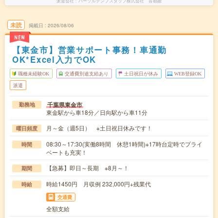
派遣会社
パーソルテンプスタッフ株式会社 首都圏
未読
掲載日
2026/08/06
NEW
【東金市】営業サポート事務！車通勤
OK*Excel入力でOK
職種未経験OK
交通費別途支給あり
土日祝日が休み
WEB登録OK
派遣
千葉県東金市
勤務地
東金駅から車18分／日向駅から車11分
月～金（週5日） ※土日祝日休みです！
曜日頻度
08:30～17:30(実働8時間 休憩1時間)※17時台定時でプライ
時間
ベートも充実！
【急募】即日～長期 ※8月～！
期間
時給1450円 月収例 232,000円+残業代
時給
交通費
全額支給