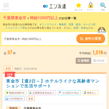
メニュー
気になる!
ログイン
検索
千葉県東金市
×
時給1200円以上
のお仕事一覧
東金市の派遣のお仕事情報です。
オフィスワーク・事務系
、
営業・販売・サービス系
、
クリエイティブ系
などのお仕事を取り揃えています。さらに、
短期
・
単発
などの期
間や、
職種未経験OK
などのこだわり条件で絞り込んでいただけます。
条件の変更
千葉県東金市 / 時給1200円以上
37
1,518
全
件
平均時給:
円
時給順
新着順
未読
掲載日
2026/08/08
NEW
東金市【週2日～】ホテルライクな高齢者マン
ションで生活サポート
職種未経験OK
交通費別途支給あり
土日祝日が休み
残業なし
WEB登録OK
派遣
千葉県東金市
勤務地