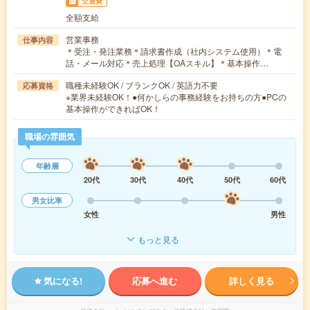
交通費
全額支給
営業事務
仕事内容
＊受注・発注業務＊請求書作成（社内システム使用）＊電
話・メール対応＊売上処理【OAスキル】＊基本操作…
職種未経験OK / ブランクOK / 英語力不要
応募資格
※業界未経験OK！●何かしらの事務経験をお持ちの方●PCの
基本操作ができればOK！
職場の雰囲気
年齢層
20代
30代
40代
50代
60代
男女比率
女性
男性
もっと見る
気になる!
応募へ進む
詳しく見る