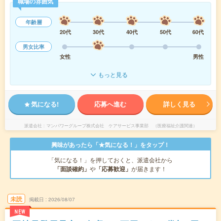
職場の雰囲気
年齢層
20代
30代
40代
50代
60代
男女比率
女性
男性
もっと見る
気になる!
応募へ進む
詳しく見る
派遣会社
マンパワーグループ株式会社 ケアサービス事業部 （医療福祉介護関連）
興味があったら「★気になる！」をタップ！
「気になる！」を押しておくと、派遣会社から
「面談確約」
や
「応募歓迎」
が届きます！
未読
掲載日
2026/08/07
NEW