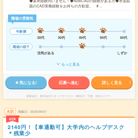
◆業界経験問いません！◆AutoCADの経験がある方◆水道図
面のCAD実務経験をお持ちの方歓迎。 #…
職場の雰囲気
年齢層
20代
30代
40代
50代
60代
職場の様子
活気がある
しずか
もっと見る
気になる!
応募へ進む
詳しく見る
派遣会社
株式会社スタッフサービス（神奈川・千葉・埼玉エリア）
未読
掲載日
2026/08/07
NEW
2140円！【車通勤可】大学内のヘルプデスク
＊残業少