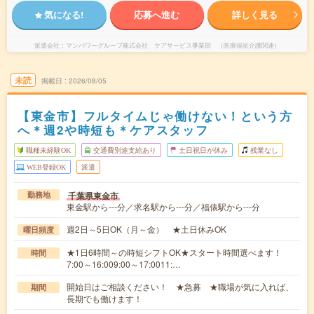
気になる!
応募へ進む
詳しく見る
派遣会社
マンパワーグループ株式会社 ケアサービス事業部 （医療福祉介護関連）
未読
掲載日
2026/08/05
【東金市】フルタイムじゃ働けない！という方
へ＊週2や時短も＊ケアスタッフ
職種未経験OK
交通費別途支給あり
土日祝日が休み
残業なし
WEB登録OK
派遣
千葉県東金市
勤務地
東金駅から---分／求名駅から---分／福俵駅から---分
週2日～5日OK（月～金） ★土日休みOK
曜日頻度
★1日6時間～の時短シフトOK★スタート時間選べます！
時間
7:00～16:009:00～17:0011:…
開始日はご相談ください！ ★急募 ★職場が気に入れば、
期間
長期でも働けます！