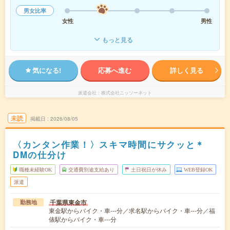
男女比率
女性
男性
もっと見る
気になる!
応募へ進む
詳しく見る
派遣会社
株式会社ニッソーネット
未読
掲載日
2026/08/05
〈カンタン作業！〉スキマ時間にサクッと＊
DMの仕分け
職種未経験OK
交通費別途支給あり
土日祝日が休み
WEB登録OK
派遣
千葉県東金市
勤務地
東金駅からバイク・車---分／求名駅からバイク・車---分／福
俵駅からバイク・車---分