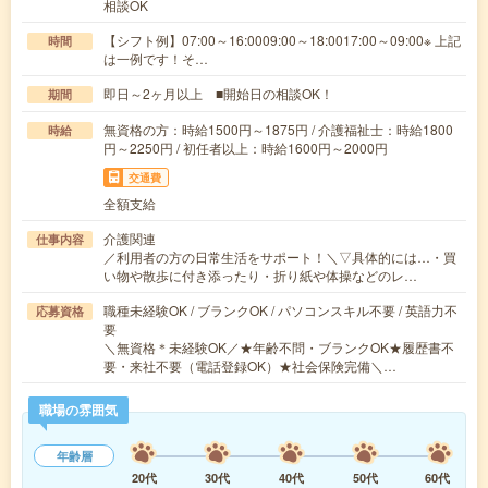
相談OK
【シフト例】07:00～16:0009:00～18:0017:00～09:00※ 上記
時間
は一例です！そ…
即日～2ヶ月以上 ■開始日の相談OK！
期間
無資格の方：時給1500円～1875円 / 介護福祉士：時給1800
時給
円～2250円 / 初任者以上：時給1600円～2000円
交通費
全額支給
介護関連
仕事内容
／利用者の方の日常生活をサポート！＼▽具体的には…・買
い物や散歩に付き添ったり・折り紙や体操などのレ…
職種未経験OK / ブランクOK / パソコンスキル不要 / 英語力不
応募資格
要
＼無資格＊未経験OK／★年齢不問・ブランクOK★履歴書不
要・来社不要（電話登録OK）★社会保険完備＼…
職場の雰囲気
年齢層
20代
30代
40代
50代
60代