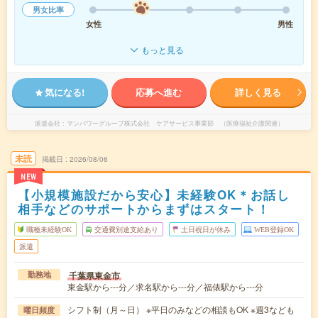
男女比率
女性
男性
もっと見る
気になる!
応募へ進む
詳しく見る
派遣会社
マンパワーグループ株式会社 ケアサービス事業部 （医療福祉介護関連）
未読
掲載日
2026/08/06
NEW
【小規模施設だから安心】未経験OK＊お話し
相手などのサポートからまずはスタート！
職種未経験OK
交通費別途支給あり
土日祝日が休み
WEB登録OK
派遣
千葉県東金市
勤務地
東金駅から---分／求名駅から---分／福俵駅から---分
シフト制（月～日） ※平日のみなどの相談もOK ※週3なども
曜日頻度