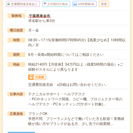
交通費別途支給あり
土日祝日が休み
WEB登録OK
派遣
千葉県東金市
勤務地
求名駅から車3分
月～金
曜日頻度
08:30～17:15(実働時間07時間45分)【残業少なめ】10時間以
時間
内／月
8月～長期※開始時期についてはご相談ください
期間
時給2140円【月収例】34万円以上（残業5時間の場合）※ご
時給
経験やスキルにより異なります
交通費
交通費別途支給 ※詳細はお問い合わせください。
テクニカルサポート・ヘルプデスク
仕事内容
・PCやネットワーク関係、コピー機、プロジェクター等の
ヘルプデスク・PCキッティング[サポート対象]…
ブランクOK
応募資格
学歴不問、フリーランスなどで働いていた方も歓迎！実務経
験が浅い方やブランクがある方、少し先での就業開…