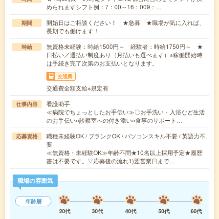
められますシフト例：7：00～16：009：…
開始日はご相談ください！ ★急募 ★職場が気に入れば、
期間
長期でも働けます！
無資格未経験：時給1500円～ 経験者：時給1750円～ ★
時給
日払い／週払い制度あり（月払いも選べます）※稼働開始時
は手続き完了次第のお支払いとなります。
交通費
交通費全額支給※規定有
看護助手
仕事内容
≪病院でちょっとしたお手伝い≫〇お手洗い・入浴など生活
のお手伝い○診察室への付き添い○食事のサポート…
職種未経験OK / ブランクOK / パソコンスキル不要 / 英語力不
応募資格
要
≪無資格・未経験OK≫年齢不問★10名以上採用予定★履歴
書は不要です。▽応募後の流れ1)翌営業日まで…
職場の雰囲気
年齢層
20代
30代
40代
50代
60代