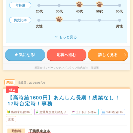
年齢層
20代
30代
40代
50代
60代
男女比率
女性
男性
もっと見る
気になる!
応募へ進む
詳しく見る
派遣会社
パーソルテンプスタッフ株式会社 首都圏
未読
掲載日
2026/08/06
NEW
【高時給1600円】あんしん長期！残業なし！
17時台定時！事務
職種未経験OK
交通費別途支給あり
土日祝日が休み
WEB登録OK
派遣
千葉県東金市
勤務地