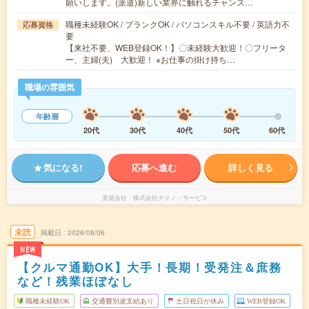
願いします。(派遣)新しい業界に触れるチャンス…
職種未経験OK / ブランクOK / パソコンスキル不要 / 英語力不
応募資格
要
【来社不要、WEB登録OK！】〇未経験大歓迎！〇フリータ
ー、主婦(夫) 大歓迎！ ※お仕事の掛け持ち…
職場の雰囲気
年齢層
20代
30代
40代
50代
60代
気になる!
応募へ進む
詳しく見る
派遣会社
株式会社テクノ・サービス
未読
掲載日
2026/08/06
NEW
【クルマ通勤OK】大手！長期！受発注＆庶務
など！残業ほぼなし
職種未経験OK
交通費別途支給あり
土日祝日が休み
WEB登録OK