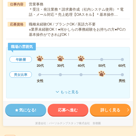
営業事務
仕事内容
＊受注・発注業務＊請求書作成（社内システム使用）＊電
話・メール対応＊売上処理【OAスキル】＊基本操作…
職種未経験OK / ブランクOK / 英語力不要
応募資格
※業界未経験OK！●何かしらの事務経験をお持ちの方●PCの
基本操作ができればOK！
職場の雰囲気
年齢層
20代
30代
40代
50代
60代
男女比率
女性
男性
もっと見る
気になる!
応募へ進む
詳しく見る
派遣会社
パーソルテンプスタッフ株式会社 首都圏