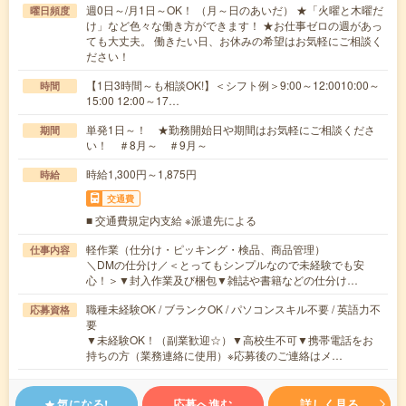
週0日～/月1日～OK！ （月～日のあいだ） ★「火曜と木曜だ
曜日頻度
け」など色々な働き方ができます！ ★お仕事ゼロの週があっ
ても大丈夫。 働きたい日、お休みの希望はお気軽にご相談く
ださい！
【1日3時間～も相談OK!】＜シフト例＞9:00～12:0010:00～
時間
15:00 12:00～17…
単発1日～！ ★勤務開始日や期間はお気軽にご相談くださ
期間
い！ ＃8月～ ＃9月～
時給1,300円～1,875円
時給
交通費
■ 交通費規定内支給 ※派遣先による
軽作業（仕分け・ピッキング・検品、商品管理）
仕事内容
＼DMの仕分け／＜とってもシンプルなので未経験でも安
心！＞▼封入作業及び梱包▼雑誌や書籍などの仕分け…
職種未経験OK / ブランクOK / パソコンスキル不要 / 英語力不
応募資格
要
▼未経験OK！（副業歓迎☆）▼高校生不可▼携帯電話をお
持ちの方（業務連絡に使用）※応募後のご連絡はメ…
気になる!
応募へ進む
詳しく見る