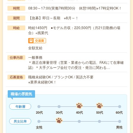
08:30～17:00(実働7時間30分 休憩1時間)※17時定時OK！
時間
【急募】即日～長期 ※8月～！
期間
時給1450円 ●モデル月収：220,500円（月21日勤務の場
時給
合）+残業代
交通費
全額支給
一般事務
仕事内容
＊適正在庫量管理（営業・業者からの電話、FAXにて在庫確
認）＊大手グループ会社での受注・発注に関わる…
職種未経験OK / ブランクOK / 英語力不要
応募資格
※業界未経験OK！
職場の雰囲気
年齢層
20代
30代
40代
50代
60代
男女比率
女性
男性