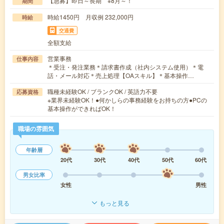
【急募】即日～長期 ※8月～！
期間
時給1450円 月収例 232,000円
時給
交通費
全額支給
営業事務
仕事内容
＊受注・発注業務＊請求書作成（社内システム使用）＊電
話・メール対応＊売上処理【OAスキル】＊基本操作…
職種未経験OK / ブランクOK / 英語力不要
応募資格
※業界未経験OK！●何かしらの事務経験をお持ちの方●PCの
基本操作ができればOK！
職場の雰囲気
年齢層
20代
30代
40代
50代
60代
男女比率
女性
男性
もっと見る