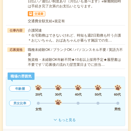
日払い／週払い制度あり（月払いも選べます）※稼働開始時
は手続き完了次第のお支払いとなります。
交通費
交通費全額支給※規定有
介護関連
仕事内容
＊在宅勤務はできないけれど、時短も週2日勤務も叶う介護
＊おじいちゃん、おばあちゃんが暮らす施設での生…
職種未経験OK / ブランクOK / パソコンスキル不要 / 英語力不
応募資格
要
無資格・未経験OK年齢不問★10名以上採用予定★履歴書は
不要です▽応募後の流れ1)翌営業日までに担当…
職場の雰囲気
年齢層
20代
30代
40代
50代
60代
男女比率
女性
男性
もっと見る