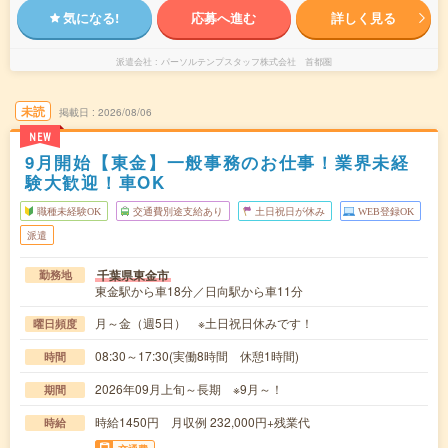
気になる!
応募へ進む
詳しく見る
派遣会社
パーソルテンプスタッフ株式会社 首都圏
未読
掲載日
2026/08/06
NEW
9月開始【東金】一般事務のお仕事！業界未経
験大歓迎！車OK
職種未経験OK
交通費別途支給あり
土日祝日が休み
WEB登録OK
派遣
千葉県東金市
勤務地
東金駅から車18分／日向駅から車11分
月～金（週5日） ※土日祝日休みです！
曜日頻度
08:30～17:30(実働8時間 休憩1時間)
時間
2026年09月上旬～長期 ※9月～！
期間
時給1450円 月収例 232,000円+残業代
時給