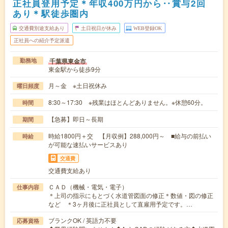
正社員登用予定＊年収400万円から‥賞与2回
あり＊駅徒歩圏内
交通費別途支給あり
土日祝日が休み
WEB登録OK
正社員への紹介予定派遣
千葉県東金市
勤務地
東金駅から徒歩9分
月～金 ※土日祝休み
曜日頻度
8:30～17:30 ※残業はほとんどありません。※休憩60分。
時間
【急募】即日～長期
期間
時給1800円＋交 【月収例】288,000円～ ■給与の前払い
時給
が可能な速払いサービスあり
交通費
交通費支給あり
ＣＡＤ（機械・電気・電子）
仕事内容
＊上司の指示にもとづく水道管図面の修正＊数値・図の修正
など ＊3ヶ月後に正社員として直雇用予定です。…
ブランクOK / 英語力不要
応募資格