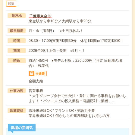
派遣
千葉県東金市
勤務地
東金駅から車10分／大網駅から車20分
月～金（週5日） ※土日祝休み！
曜日頻度
08:30～17:00(実働7時間30分 休憩1時間)※17時定時OK！
時間
2026年09月上旬～長期 ※9月～！
期間
時給1450円 ●モデル月収：220,500円（月21日勤務の場
時給
合）+残業代
交通費
全額支給
営業事務
仕事内容
＊大手グループ会社での受注・発注に関わる事務をお願いし
ます！＊パソコンでの投入業務＊電話応対（業者、…
職種未経験OK / ブランクOK / 英語力不要
応募資格
業界未経験OK！何かしらの事務経験をお持ちの方
職場の雰囲気