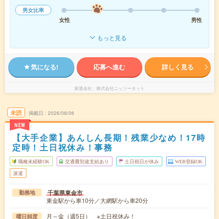
男女比率
女性
男性
もっと見る
気になる!
応募へ進む
詳しく見る
派遣会社
株式会社ニッソーネット
未読
掲載日
2026/08/06
NEW
【大手企業】あんしん長期！残業少なめ！17時
定時！土日祝休み！事務
職種未経験OK
交通費別途支給あり
土日祝日が休み
WEB登録OK
派遣
千葉県東金市
勤務地
東金駅から車10分／大網駅から車20分
月～金（週5日） ※土日祝休み！
曜日頻度