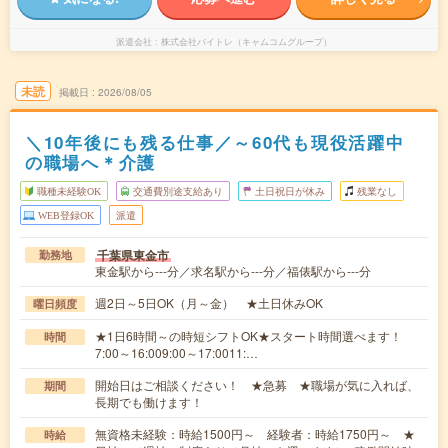
派遣会社
株式会社バイトレ（キャムコムグループ）
未読
掲載日
2026/08/05
＼10年後にも残る仕事／～60代も現役活躍中
の職場へ＊介護
職種未経験OK
交通費別途支給あり
土日祝日が休み
残業なし
WEB登録OK
派遣
千葉県東金市
勤務地
東金駅から---分／求名駅から---分／福俵駅から---分
週2日～5日OK（月～金） ★土日休みOK
曜日頻度
★1日6時間～の時短シフトOK★スタート時間選べます！
時間
7:00～16:009:00～17:0011:…
開始日はご相談ください！ ★急募 ★職場が気に入れば、
期間
長期でも働けます！
無資格未経験：時給1500円～ 経験者：時給1750円～ ★
時給