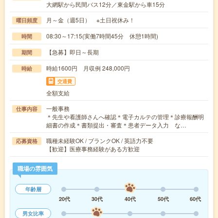
大網駅から民間バス12分／東金駅から車15分
月～金（週5日） ※土日祝休み！
曜日頻度
08:30～17:15(実働7時間45分 休憩1時間)
時間
【急募】即日～長期
期間
時給1600円 月収例 248,000円
時給
交通費
全額支給
一般事務
仕事内容
＊先生や看護師さんへ確認＊電子カルテの管理＊診療報酬明
細書の作成＊書類提出・審査＊患者データ入力 な…
職種未経験OK / ブランクOK / 英語力不要
応募資格
【歓迎】医療事務経験がある方歓迎
職場の雰囲気
年齢層
20代
30代
40代
50代
60代
男女比率