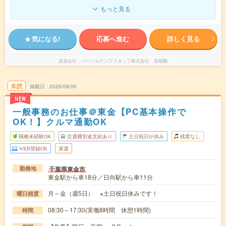
もっと見る
気になる!
応募へ進む
詳しく見る
派遣会社
パーソルテンプスタッフ株式会社 首都圏
未読
掲載日
2026/08/06
NEW
一般事務のお仕事＠東金【PC基本操作で
OK！】クルマ通勤OK
職種未経験OK
交通費別途支給あり
土日祝日が休み
残業なし
WEB登録OK
派遣
千葉県東金市
勤務地
東金駅から車18分／日向駅から車11分
月～金（週5日） ※土日祝日休みです！
曜日頻度
08:30～17:30(実働8時間 休憩1時間)
時間