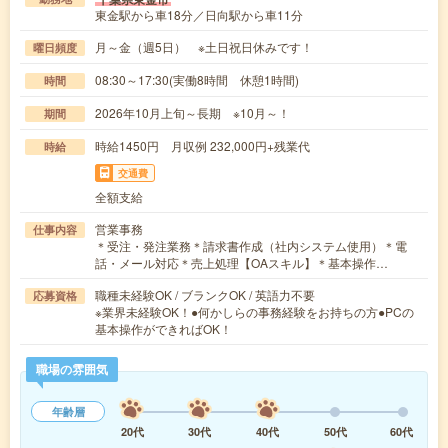
東金駅から車18分／日向駅から車11分
月～金（週5日） ※土日祝日休みです！
曜日頻度
08:30～17:30(実働8時間 休憩1時間)
時間
2026年10月上旬～長期 ※10月～！
期間
時給1450円 月収例 232,000円+残業代
時給
交通費
全額支給
営業事務
仕事内容
＊受注・発注業務＊請求書作成（社内システム使用）＊電
話・メール対応＊売上処理【OAスキル】＊基本操作…
職種未経験OK / ブランクOK / 英語力不要
応募資格
※業界未経験OK！●何かしらの事務経験をお持ちの方●PCの
基本操作ができればOK！
職場の雰囲気
年齢層
20代
30代
40代
50代
60代