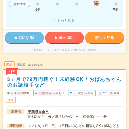
男女比率
女性
男性
もっと見る
気になる!
応募へ進む
詳しく見る
派遣会社
パーソルテンプスタッフ株式会社 首都圏
未読
掲載日
2026/08/07
NEW
3ヵ月で79万円稼ぐ！未経験OK＊おばあちゃん
のお話相手など
職種未経験OK
交通費別途支給あり
土日祝日が休み
WEB登録OK
派遣
千葉県東金市
勤務地
東金駅から---分／求名駅から---分／福俵駅から---分
シフト制（月～日） ※平日のみなどの相談もOK ※週3なども
曜日頻度