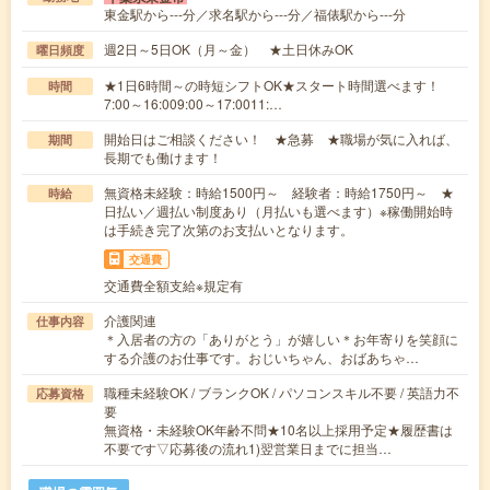
東金駅から---分／求名駅から---分／福俵駅から---分
週2日～5日OK（月～金） ★土日休みOK
曜日頻度
★1日6時間～の時短シフトOK★スタート時間選べます！
時間
7:00～16:009:00～17:0011:…
開始日はご相談ください！ ★急募 ★職場が気に入れば、
期間
長期でも働けます！
無資格未経験：時給1500円～ 経験者：時給1750円～ ★
時給
日払い／週払い制度あり（月払いも選べます）※稼働開始時
は手続き完了次第のお支払いとなります。
交通費
交通費全額支給※規定有
介護関連
仕事内容
＊入居者の方の「ありがとう」が嬉しい＊お年寄りを笑顔に
する介護のお仕事です。おじいちゃん、おばあちゃ…
職種未経験OK / ブランクOK / パソコンスキル不要 / 英語力不
応募資格
要
無資格・未経験OK年齢不問★10名以上採用予定★履歴書は
不要です▽応募後の流れ1)翌営業日までに担当…