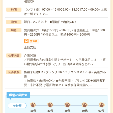
相談OK
【シフト例】07:00～16:0009:00～18:0017:00～09:00※ 上記
時間
は一例です！そ…
即日～2ヶ月以上 ■開始日の相談OK！
期間
無資格の方：時給1500円～1875円 / 介護福祉士：時給1800
時給
円～2250円 / 初任者以上：時給1600円～2000円
交通費
全額支給
介護関連
仕事内容
／利用者の方の日常生活をサポート！＼▽具体的には…・買
い物や散歩に付き添ったり・折り紙や体操などのレ…
職種未経験OK / ブランクOK / パソコンスキル不要 / 英語力不
応募資格
要
＼無資格＊未経験OK／★年齢不問・ブランクOK★履歴書不
要・来社不要（電話登録OK）★社会保険完備＼…
職場の雰囲気
年齢層
20代
30代
40代
50代
60代