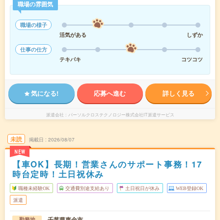
職場の雰囲気
職場の様子
活気がある
しずか
仕事の仕方
テキパキ
コツコツ
気になる!
応募へ進む
詳しく見る
派遣会社
パーソルクロステクノロジー株式会社IT派遣サービス
未読
掲載日
2026/08/07
NEW
【車OK】長期！営業さんのサポート事務！17
時台定時！土日祝休み
職種未経験OK
交通費別途支給あり
土日祝日が休み
WEB登録OK
派遣
千葉県東金市
勤務地