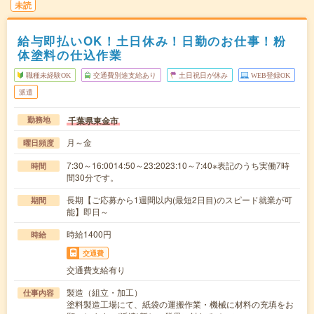
未読
給与即払いOK！土日休み！日勤のお仕事！粉
体塗料の仕込作業
職種未経験OK
交通費別途支給あり
土日祝日が休み
WEB登録OK
派遣
千葉県東金市
勤務地
月～金
曜日頻度
7:30～16:0014:50～23:2023:10～7:40※表記のうち実働7時
時間
間30分です。
長期【ご応募から1週間以内(最短2日目)のスピード就業が可
期間
能】即日～
時給1400円
時給
交通費
交通費支給有り
製造（組立・加工）
仕事内容
塗料製造工場にて、紙袋の運搬作業・機械に材料の充填をお