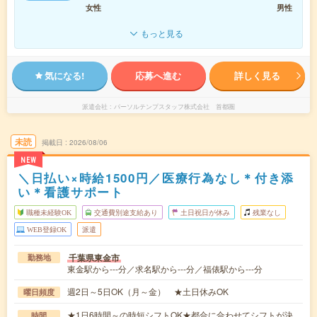
女性
男性
もっと見る
気になる!
応募へ進む
詳しく見る
派遣会社
パーソルテンプスタッフ株式会社 首都圏
未読
掲載日
2026/08/06
NEW
＼日払い×時給1500円／医療行為なし＊付き添
い＊看護サポート
職種未経験OK
交通費別途支給あり
土日祝日が休み
残業なし
WEB登録OK
派遣
千葉県東金市
勤務地
東金駅から---分／求名駅から---分／福俵駅から---分
週2日～5日OK（月～金） ★土日休みOK
曜日頻度
★1日6時間～の時短シフトOK★都合に合わせてシフトが決
時間