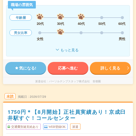
職場の雰囲気
年齢層
20代
30代
40代
50代
60代
男女比率
女性
男性
もっと見る
気になる!
応募へ進む
詳しく見る
派遣会社
パーソルテンプスタッフ株式会社 首都圏
未読
掲載日
2026/07/29
1750円＊【8月開始】正社員実績あり！京成臼
井駅すぐ！コールセンター
交通費別途支給あり
WEB登録OK
派遣