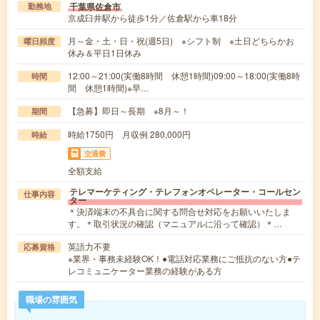
千葉県佐倉市
勤務地
京成臼井駅から徒歩1分／佐倉駅から車18分
月～金・土・日・祝(週5日) ※シフト制 ※土日どちらかお
曜日頻度
休み＆平日1日休み
12:00～21:00(実働8時間 休憩1時間)09:00～18:00(実働8時
時間
間 休憩1時間)※早…
【急募】即日～長期 ※8月～！
期間
時給1750円 月収例 280,000円
時給
交通費
全額支給
テレマーケティング・テレフォンオペレーター・コールセン
仕事内容
ター
＊決済端末の不具合に関する問合せ対応をお願いいたしま
す。＊取引状況の確認（マニュアルに沿って確認）＊…
英語力不要
応募資格
※業界・事務未経験OK！●電話対応業務にご抵抗のない方●テ
レコミュニケーター業務の経験がある方
職場の雰囲気