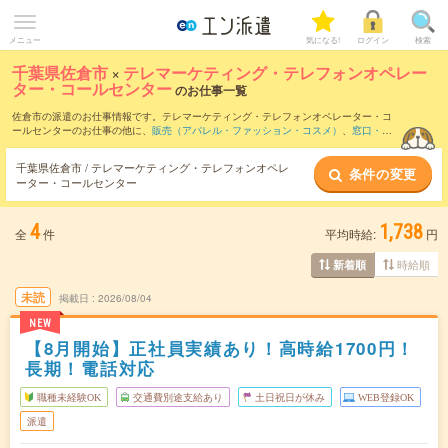
メニュー
気になる!
ログイン
検索
千葉県佐倉市
×
テレマーケティング・テレフォンオペレー
ター・コールセンター
のお仕事一覧
佐倉市の派遣のお仕事情報です。テレマーケティング・テレフォンオペレーター・コ
ールセンターのお仕事の他に、
販売（アパレル・ファッション・コスメ）
、
窓口・シ
ョールーム・カウンター受付
、
営業・企画営業・ラウンダー
などを取り揃えていま
す。さらに、
短期
・
単発
などの期間や、
職種未経験OK
などのこだわり条件で絞り込ん
千葉県佐倉市 / テレマーケティング・テレフォンオペレ
条件の変更
でいただけます。職種辞典：
テレマーケティング・テレフォンオペレーター・コール
ーター・コールセンター
センターのお仕事とは？とは？
4
1,738
全
件
平均時給:
円
時給順
新着順
未読
掲載日
2026/08/04
NEW
【8月開始】正社員実績あり！高時給1700円！
長期！電話対応
職種未経験OK
交通費別途支給あり
土日祝日が休み
WEB登録OK
派遣