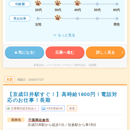
年齢層
20代
30代
40代
50代
60代
男女比率
女性
男性
もっと見る
気になる!
応募へ進む
詳しく見る
派遣会社
パーソルテンプスタッフ株式会社 首都圏
未読
掲載日
2026/07/27
【京成臼井駅すぐ！】高時給1800円！電話対
応のお仕事！長期
交通費別途支給あり
WEB登録OK
派遣
千葉県佐倉市
勤務地
京成臼井駅から徒歩1分／佐倉駅から車18分