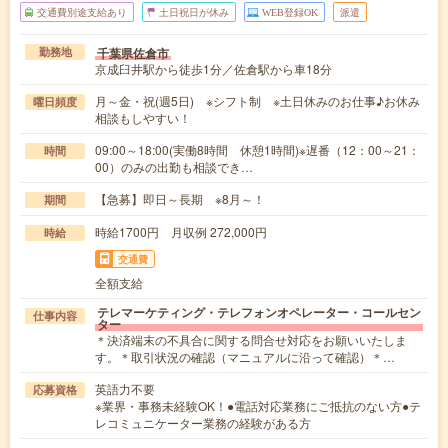
交通費別途支給あり
土日祝日が休み
WEB登録OK
派遣
千葉県佐倉市
勤務地
京成臼井駅から徒歩1分／佐倉駅から車18分
月～金・祝(週5日) ※シフト制 ※土日休みのお仕事♪お休み
曜日頻度
相談もしやすい！
09:00～18:00(実働8時間 休憩1時間)※遅番（12：00～21：
時間
00）のみの出勤も相談でき…
【急募】即日～長期 ※8月～！
期間
時給1700円 月収例 272,000円
時給
交通費
全額支給
テレマーケティング・テレフォンオペレーター・コールセン
仕事内容
ター
＊決済端末の不具合に関する問合せ対応をお願いいたしま
す。＊取引状況の確認（マニュアルに沿って確認）＊…
英語力不要
応募資格
※業界・事務未経験OK！●電話対応業務にご抵抗のない方●テ
レコミュニケーター業務の経験がある方