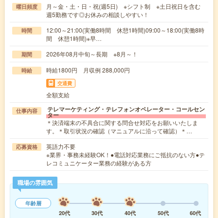
月～金・土・日・祝(週5日) ※シフト制 ※土日祝日を含む
曜日頻度
週5勤務です◎お休みの相談しやすい！
12:00～21:00(実働8時間 休憩1時間)09:00～18:00(実働8時
時間
間 休憩1時間)※早…
2026年08月中旬～長期 ※8月～！
期間
時給1800円 月収例 288,000円
時給
交通費
全額支給
テレマーケティング・テレフォンオペレーター・コールセン
仕事内容
ター
＊決済端末の不具合に関する問合せ対応をお願いいたしま
す。＊取引状況の確認（マニュアルに沿って確認）＊…
英語力不要
応募資格
※業界・事務未経験OK！●電話対応業務にご抵抗のない方●テ
レコミュニケーター業務の経験がある方
職場の雰囲気
年齢層
20代
30代
40代
50代
60代