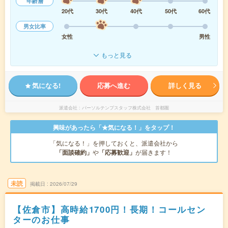
年齢層
20代
30代
40代
50代
60代
男女比率
女性
男性
もっと見る
気になる!
応募へ進む
詳しく見る
派遣会社
パーソルテンプスタッフ株式会社 首都圏
興味があったら「★気になる！」をタップ！
「気になる！」を押しておくと、派遣会社から
「面談確約」
や
「応募歓迎」
が届きます！
未読
掲載日
2026/07/29
【佐倉市】高時給1700円！長期！コールセン
ターのお仕事