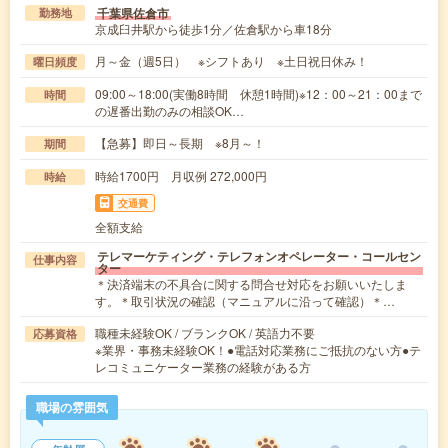
千葉県佐倉市
勤務地
京成臼井駅から徒歩1分／佐倉駅から車18分
月～金（週5日） ※シフトあり ※土日祝日休み！
曜日頻度
09:00～18:00(実働8時間 休憩1時間)※12：00～21：00まで
時間
の遅番出勤のみの相談OK…
【急募】即日～長期 ※8月～！
期間
時給1700円 月収例 272,000円
時給
交通費
全額支給
テレマーケティング・テレフォンオペレーター・コールセン
仕事内容
ター
＊決済端末の不具合に関する問合せ対応をお願いいたしま
す。＊取引状況の確認（マニュアルに沿って確認）＊…
職種未経験OK / ブランクOK / 英語力不要
応募資格
※業界・事務未経験OK！●電話対応業務にご抵抗のない方●テ
レコミュニケーター業務の経験がある方
職場の雰囲気