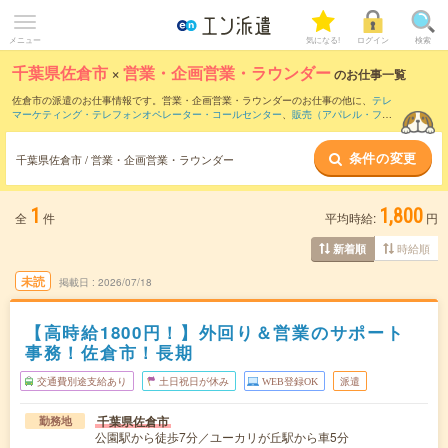
メニュー
気になる!
ログイン
検索
千葉県佐倉市
×
営業・企画営業・ラウンダー
のお仕事一覧
佐倉市の派遣のお仕事情報です。営業・企画営業・ラウンダーのお仕事の他に、
テレ
マーケティング・テレフォンオペレーター・コールセンター
、
販売（アパレル・ファ
ッション・コスメ）
、
窓口・ショールーム・カウンター受付
などを取り揃えていま
す。さらに、
短期
・
単発
などの期間や、
職種未経験OK
などのこだわり条件で絞り込ん
条件の変更
でいただけます。職種辞典：
営業・企画営業・ラウンダーのお仕事とは？とは？
千葉県佐倉市 / 営業・企画営業・ラウンダー
1
1,800
全
件
平均時給:
円
時給順
新着順
未読
掲載日
2026/07/18
【高時給1800円！】外回り＆営業のサポート
事務！佐倉市！長期
交通費別途支給あり
土日祝日が休み
WEB登録OK
派遣
千葉県佐倉市
勤務地
公園駅から徒歩7分／ユーカリが丘駅から車5分