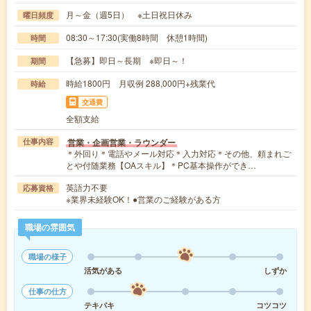
月～金（週5日） ※土日祝日休み
曜日頻度
08:30～17:30(実働8時間 休憩1時間)
時間
【急募】即日～長期 ※即日～！
期間
時給1800円 月収例 288,000円+残業代
時給
交通費
全額支給
営業・企画営業・ラウンダー
仕事内容
＊外回り＊電話やメール対応＊入力対応＊その他、頼まれご
とや付随業務【OAスキル】＊PC基本操作ができ…
英語力不要
応募資格
※業界未経験OK！●営業のご経験がある方
職場の雰囲気
職場の様子
活気がある
しずか
仕事の仕方
テキパキ
コツコツ