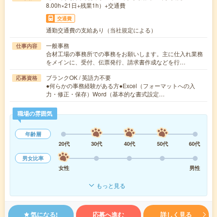
8.00h×21日+残業1h）+交通費
交通費
通勤交通費の支給あり（当社規定による）
一般事務
仕事内容
合材工場の事務所での事務をお願いします。主に仕入れ業務
をメインに、受付、伝票発行、請求書作成などを行…
ブランクOK / 英語力不要
応募資格
●何らかの事務経験がある方●Excel（フォーマットへの入
力・修正・保存）Word（基本的な書式設定…
職場の雰囲気
年齢層
20代
30代
40代
50代
60代
男女比率
女性
男性
もっと見る
気になる!
応募へ進む
詳しく見る