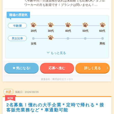
＼年齢不問！介護資格があれば未経験でも応募OK／ダブル
ワーカーの方も歓迎です！ブランクは問いません！…
職場の雰囲気
年齢層
20代
30代
40代
50代
60代
男女比率
女性
男性
もっと見る
気になる!
応募へ進む
詳しく見る
派遣会社
株式会社ゼフィロス
未読
掲載日
2026/08/05
NEW
2名募集！憧れの大手企業＊定時で帰れる＊接
客販売業務など＊車通勤可能