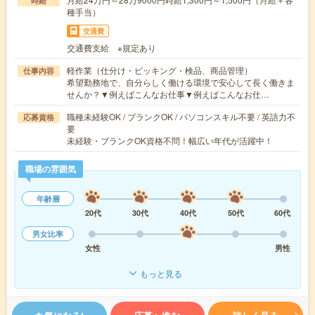
時給
種手当）
交通費
交通費支給 ※規定あり
軽作業（仕分け・ピッキング・検品、商品管理）
仕事内容
希望勤務地で、自分らしく働ける環境で安心して長く働きま
せんか？▼例えばこんなお仕事▼例えばこんなお仕…
職種未経験OK / ブランクOK / パソコンスキル不要 / 英語力不
応募資格
要
未経験・ブランクOK資格不問！幅広い年代が活躍中！
職場の雰囲気
年齢層
20代
30代
40代
50代
60代
男女比率
女性
男性
もっと見る