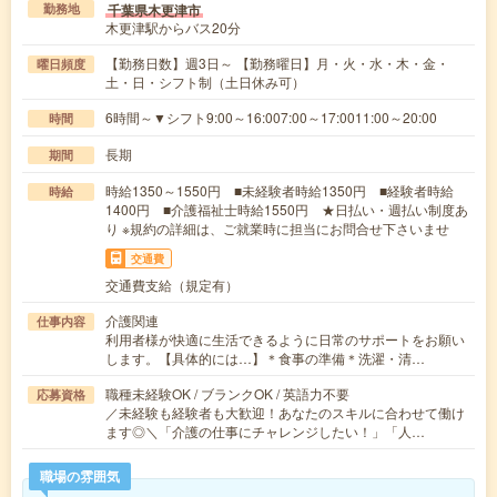
千葉県木更津市
勤務地
木更津駅からバス20分
【勤務日数】週3日～ 【勤務曜日】月・火・水・木・金・
曜日頻度
土・日・シフト制（土日休み可）
6時間～▼シフト9:00～16:007:00～17:0011:00～20:00
時間
長期
期間
時給1350～1550円 ■未経験者時給1350円 ■経験者時給
時給
1400円 ■介護福祉士時給1550円 ★日払い・週払い制度あ
り ※規約の詳細は、ご就業時に担当にお問合せ下さいませ
交通費
交通費支給（規定有）
介護関連
仕事内容
利用者様が快適に生活できるように日常のサポートをお願い
します。【具体的には…】＊食事の準備＊洗濯・清…
職種未経験OK / ブランクOK / 英語力不要
応募資格
／未経験も経験者も大歓迎！あなたのスキルに合わせて働け
ます◎＼「介護の仕事にチャレンジしたい！」「人…
職場の雰囲気