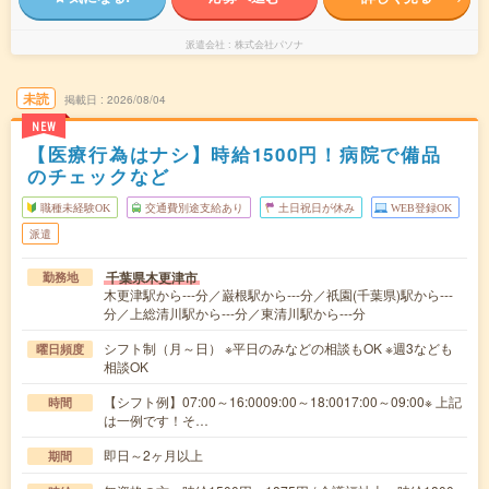
派遣会社
株式会社パソナ
未読
掲載日
2026/08/04
NEW
【医療行為はナシ】時給1500円！病院で備品
のチェックなど
職種未経験OK
交通費別途支給あり
土日祝日が休み
WEB登録OK
派遣
千葉県木更津市
勤務地
木更津駅から---分／巌根駅から---分／祇園(千葉県)駅から---
分／上総清川駅から---分／東清川駅から---分
シフト制（月～日） ※平日のみなどの相談もOK ※週3なども
曜日頻度
相談OK
【シフト例】07:00～16:0009:00～18:0017:00～09:00※ 上記
時間
は一例です！そ…
即日～2ヶ月以上
期間