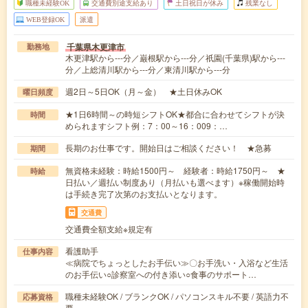
職種未経験OK
交通費別途支給あり
土日祝日が休み
残業なし
WEB登録OK
派遣
千葉県木更津市
勤務地
木更津駅から---分／巌根駅から---分／祇園(千葉県)駅から---
分／上総清川駅から---分／東清川駅から---分
週2日～5日OK（月～金） ★土日休みOK
曜日頻度
★1日6時間～の時短シフトOK★都合に合わせてシフトが決
時間
められますシフト例：7：00～16：009：…
長期のお仕事です。開始日はご相談ください！ ★急募
期間
無資格未経験：時給1500円～ 経験者：時給1750円～ ★
時給
日払い／週払い制度あり（月払いも選べます）※稼働開始時
は手続き完了次第のお支払いとなります。
交通費
交通費全額支給※規定有
看護助手
仕事内容
≪病院でちょっとしたお手伝い≫〇お手洗い・入浴など生活
のお手伝い○診察室への付き添い○食事のサポート…
職種未経験OK / ブランクOK / パソコンスキル不要 / 英語力不
応募資格
要