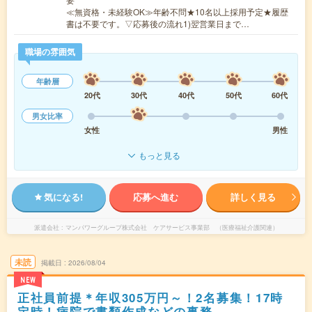
≪無資格・未経験OK≫年齢不問★10名以上採用予定★履歴
書は不要です。▽応募後の流れ1)翌営業日まで…
職場の雰囲気
年齢層
20代
30代
40代
50代
60代
男女比率
女性
男性
もっと見る
気になる!
応募へ進む
詳しく見る
派遣会社
マンパワーグループ株式会社 ケアサービス事業部 （医療福祉介護関連）
未読
掲載日
2026/08/04
NEW
正社員前提＊年収305万円～！2名募集！17時
定時！病院で書類作成などの事務