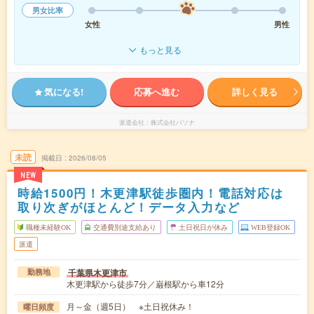
男女比率
女性
男性
もっと見る
気になる!
応募へ進む
詳しく見る
派遣会社
株式会社パソナ
未読
掲載日
2026/08/05
NEW
時給1500円！木更津駅徒歩圏内！電話対応は
取り次ぎがほとんど！データ入力など
職種未経験OK
交通費別途支給あり
土日祝日が休み
WEB登録OK
派遣
千葉県木更津市
勤務地
木更津駅から徒歩7分／巌根駅から車12分
月～金（週5日） ※土日祝休み！
曜日頻度