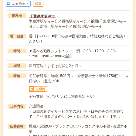
WEB登録OK
派遣
千葉県木更津市
勤務地
木更津駅から---分／巌根駅から---分／祇園(千葉県)駅から---
分／上総清川駅から---分／東清川駅から---分
週3日～OK！ ■平日のみや固定勤務、時短勤務などご相談く
曜日頻度
ださい！
▼選べる勤務シフト＊シフト例・8:00～17:00・8:30～
時間
17:30・9:00～18:00※施設…
即日可能！まずはお試し2ヶ月～
期間
初任者研修：時給1500円～ 介護福祉士：時給1750円～ ※
時給
日払い・週払いOK
交通費
全額支給（※ガソリン代は別途規定あり）
介護関連
仕事内容
＜日勤のみデイサービスでのお仕事＞日中のみの介護施設
で、ご利用者さまのサポートをお願い致します！【主…
職種未経験OK / ブランクOK / パソコンスキル不要 / 英語力不
応募資格
要