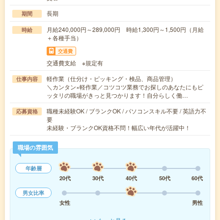
長期
期間
月給240,000円～289,000円 時給1,300円～1,500円（月給
時給
＋各種手当）
交通費
交通費支給 ※規定有
軽作業（仕分け・ピッキング・検品、商品管理）
仕事内容
＼カンタン×軽作業／コツコツ業務でお探しのあなたにもピ
ッタリの職場がきっと見つかります！自分らしく働…
職種未経験OK / ブランクOK / パソコンスキル不要 / 英語力不
応募資格
要
未経験・ブランクOK資格不問！幅広い年代が活躍中！
職場の雰囲気
年齢層
20代
30代
40代
50代
60代
男女比率
女性
男性