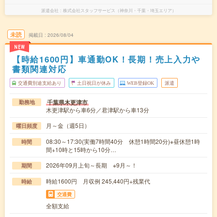
派遣会社
株式会社スタッフサービス（神奈川・千葉・埼玉エリア）
未読
掲載日
2026/08/04
NEW
【時給1600円】車通勤OK！長期！売上入力や
書類関連対応
交通費別途支給あり
土日祝日が休み
WEB登録OK
派遣
千葉県木更津市
勤務地
木更津駅から車6分／君津駅から車13分
月～金（週5日）
曜日頻度
08:30～17:30(実働7時間40分 休憩1時間20分)※昼休憩1時
時間
間+10時と15時から10分…
2026年09月上旬～長期 ※9月～！
期間
時給1600円 月収例 245,440円+残業代
時給
交通費
全額支給