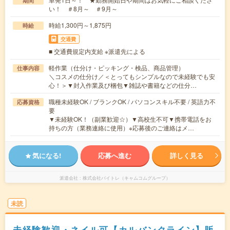
期間
い！ ＃8月～ ＃9月～
時給1,300円～1,875円
時給
交通費
■ 交通費規定内支給 ※派遣先による
軽作業（仕分け・ピッキング・検品、商品管理）
仕事内容
＼コスメの仕分け／＜とってもシンプルなので未経験でも安
心！＞▼封入作業及び梱包▼雑誌や書籍などの仕分…
職種未経験OK / ブランクOK / パソコンスキル不要 / 英語力不
応募資格
要
▼未経験OK！（副業歓迎☆）▼高校生不可▼携帯電話をお
持ちの方（業務連絡に使用）※応募後のご連絡はメ…
気になる!
応募へ進む
詳しく見る
派遣会社
株式会社バイトレ（キャムコムグループ）
未読
未経験歓迎・ネイル可【カルバンクライン】販