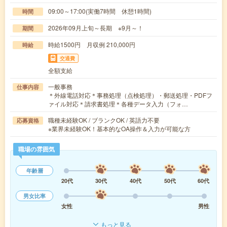
09:00～17:00(実働7時間 休憩1時間)
時間
2026年09月上旬～長期 ※9月～！
期間
時給1500円 月収例 210,000円
時給
交通費
全額支給
一般事務
仕事内容
＊外線電話対応＊事務処理（点検処理）・郵送処理・PDFフ
ァイル対応＊請求書処理＊各種データ入力（フォ…
職種未経験OK / ブランクOK / 英語力不要
応募資格
※業界未経験OK！基本的なOA操作＆入力が可能な方
職場の雰囲気
年齢層
20代
30代
40代
50代
60代
男女比率
女性
男性
もっと見る