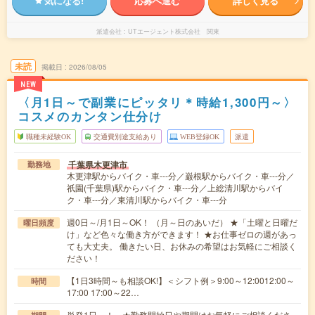
気になる!
応募へ進む
詳しく見る
派遣会社
UTエージェント株式会社 関東
未読
掲載日
2026/08/05
NEW
〈月1日～で副業にピッタリ＊時給1,300円～〉
コスメのカンタン仕分け
職種未経験OK
交通費別途支給あり
WEB登録OK
派遣
千葉県木更津市
勤務地
木更津駅からバイク・車---分／巌根駅からバイク・車---分／
祇園(千葉県)駅からバイク・車---分／上総清川駅からバイ
ク・車---分／東清川駅からバイク・車---分
週0日～/月1日～OK！ （月～日のあいだ） ★「土曜と日曜だ
曜日頻度
け」など色々な働き方ができます！ ★お仕事ゼロの週があっ
ても大丈夫。 働きたい日、お休みの希望はお気軽にご相談く
ださい！
【1日3時間～も相談OK!】＜シフト例＞9:00～12:0012:00～
時間
17:00 17:00～22…
単発1日～！ ★勤務開始日や期間はお気軽にご相談くださ