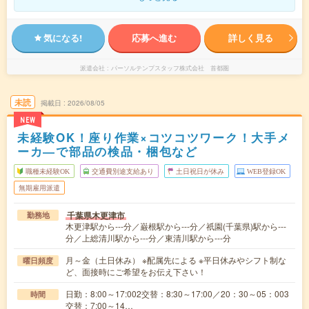
気になる!
応募へ進む
詳しく見る
派遣会社
パーソルテンプスタッフ株式会社 首都圏
未読
掲載日
2026/08/05
NEW
未経験OK！座り作業×コツコツワーク！大手メ
ーカ―で部品の検品・梱包など
職種未経験OK
交通費別途支給あり
土日祝日が休み
WEB登録OK
無期雇用派遣
千葉県木更津市
勤務地
木更津駅から---分／巌根駅から---分／祇園(千葉県)駅から---
分／上総清川駅から---分／東清川駅から---分
月～金（土日休み） ※配属先による ※平日休みやシフト制な
曜日頻度
ど、面接時にご希望をお伝え下さい！
日勤：8:00～17:002交替：8:30～17:00／20：30～05：003
時間
交替：7:00～14…