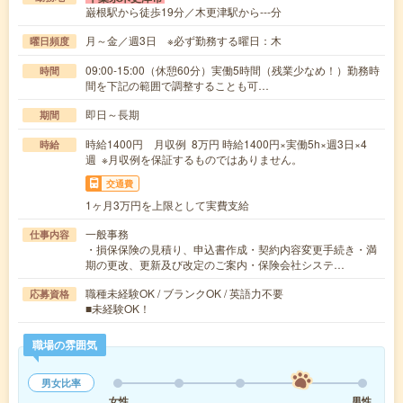
巌根駅から徒歩19分／木更津駅から---分
月～金／週3日 ※必ず勤務する曜日：木
曜日頻度
09:00-15:00（休憩60分）実働5時間（残業少なめ！）勤務時
時間
間を下記の範囲で調整することも可…
即日～長期
期間
時給1400円 月収例 8万円 時給1400円×実働5h×週3日×4
時給
週 ※月収例を保証するものではありません。
交通費
1ヶ月3万円を上限として実費支給
一般事務
仕事内容
・損保保険の見積り、申込書作成・契約内容変更手続き・満
期の更改、更新及び改定のご案内・保険会社システ…
職種未経験OK / ブランクOK / 英語力不要
応募資格
■未経験OK！
職場の雰囲気
男女比率
女性
男性