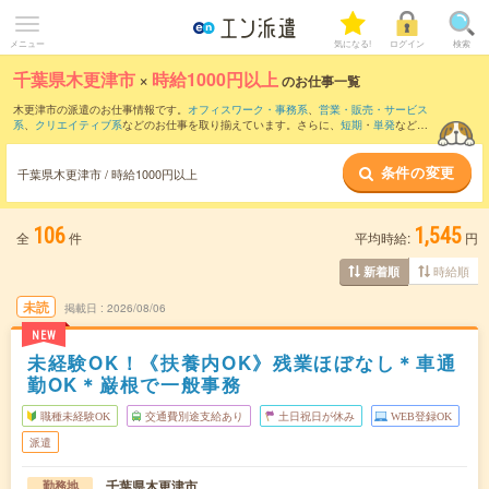
メニュー
気になる!
ログイン
検索
千葉県木更津市
×
時給1000円以上
のお仕事一覧
木更津市の派遣のお仕事情報です。
オフィスワーク・事務系
、
営業・販売・サービス
系
、
クリエイティブ系
などのお仕事を取り揃えています。さらに、
短期
・
単発
などの
期間や、
職種未経験OK
などのこだわり条件で絞り込んでいただけます。
条件の変更
時給
1150円以上
・
1800円以上
の求人はこちら
千葉県木更津市 / 時給1000円以上
当サイトでは法令を遵守し、最低賃金以上の求人のみを掲載しています。
106
1,545
全
件
平均時給:
円
時給順
新着順
未読
掲載日
2026/08/06
NEW
未経験OK！《扶養内OK》残業ほぼなし＊車通
勤OK＊巌根で一般事務
職種未経験OK
交通費別途支給あり
土日祝日が休み
WEB登録OK
派遣
千葉県木更津市
勤務地