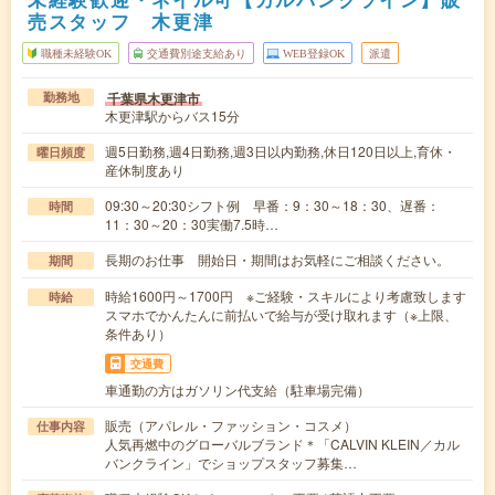
売スタッフ 木更津
職種未経験OK
交通費別途支給あり
WEB登録OK
派遣
千葉県木更津市
勤務地
木更津駅からバス15分
週5日勤務,週4日勤務,週3日以内勤務,休日120日以上,育休・
曜日頻度
産休制度あり
09:30～20:30シフト例 早番：9：30～18：30、遅番：
時間
11：30～20：30実働7.5時…
長期のお仕事 開始日・期間はお気軽にご相談ください。
期間
時給1600円～1700円 ※ご経験・スキルにより考慮致します
時給
スマホでかんたんに前払いで給与が受け取れます（※上限、
条件あり）
交通費
車通勤の方はガソリン代支給（駐車場完備）
販売（アパレル・ファッション・コスメ）
仕事内容
人気再燃中のグローバルブランド＊「CALVIN KLEIN／カル
バンクライン」でショップスタッフ募集…