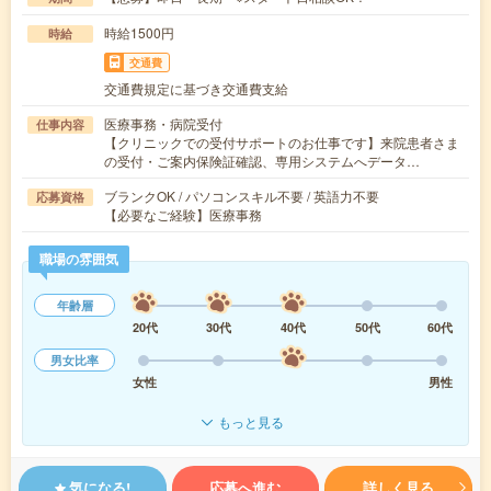
時給1500円
時給
交通費
交通費規定に基づき交通費支給
医療事務・病院受付
仕事内容
【クリニックでの受付サポートのお仕事です】来院患者さま
の受付・ご案内保険証確認、専用システムへデータ…
ブランクOK / パソコンスキル不要 / 英語力不要
応募資格
【必要なご経験】医療事務
職場の雰囲気
年齢層
20代
30代
40代
50代
60代
男女比率
女性
男性
もっと見る
気になる!
応募へ進む
詳しく見る