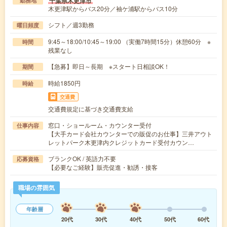
千葉県木更津市
勤務地
木更津駅からバス20分／袖ケ浦駅からバス10分
シフト／週3勤務
曜日頻度
9:45～18:00/10:45～19:00 （実働7時間15分）休憩60分 ※
時間
残業なし
【急募】即日～長期 ※スタート日相談OK！
期間
時給1850円
時給
交通費
交通費規定に基づき交通費支給
窓口・ショールーム・カウンター受付
仕事内容
【大手カード会社カウンターでの販促のお仕事】三井アウト
レットパーク木更津内クレジットカード受付カウン…
ブランクOK / 英語力不要
応募資格
【必要なご経験】販売促進・勧誘・接客
職場の雰囲気
年齢層
20代
30代
40代
50代
60代