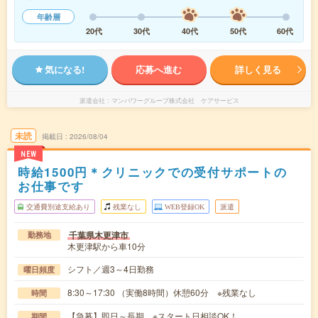
年齢層
20代
30代
40代
50代
60代
気になる!
応募へ進む
詳しく見る
派遣会社
マンパワーグループ株式会社 ケアサービス
未読
掲載日
2026/08/04
NEW
時給1500円＊クリニックでの受付サポートの
お仕事です
交通費別途支給あり
残業なし
WEB登録OK
派遣
千葉県木更津市
勤務地
木更津駅から車10分
シフト／週3～4日勤務
曜日頻度
8:30～17:30 （実働8時間）休憩60分 ※残業なし
時間
【急募】即日～長期 ※スタート日相談OK！
期間