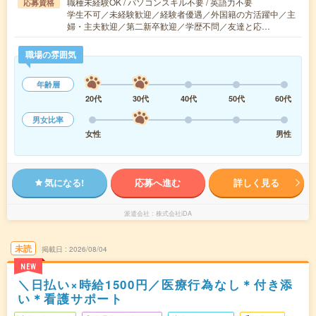
職種未経験OK / パソコンスキル不要 / 英語力不要
応募資格
学生不可／未経験歓迎／経験者優遇／外国籍の方活躍中／主
婦・主夫歓迎／第二新卒歓迎／学歴不問／友達と応…
職場の雰囲気
年齢層
20代
30代
40代
50代
60代
男女比率
女性
男性
気になる!
応募へ進む
詳しく見る
派遣会社
株式会社iDA
未読
掲載日
2026/08/04
NEW
＼日払い×時給1500円／医療行為なし＊付き添
い＊看護サポート