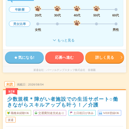
年齢層
20代
30代
40代
50代
60代
男女比率
女性
男性
もっと見る
気になる!
応募へ進む
詳しく見る
派遣会社
パーソルテンプスタッフ株式会社 首都圏
未読
掲載日
2026/08/04
NEW
少数規模＊障がい者施設での生活サポート○働
きながらスキルアップも叶う！／介護
職種未経験OK
交通費別途支給あり
土日祝日が休み
WEB登録OK
派遣