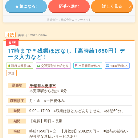
気になる!
応募へ進む
詳しく見る
派遣会社
株式会社ニッソーネット
未読
掲載日
2026/08/04
NEW
17時まで＊残業ほぼなし【高時給1650円】デ
ータ入力など！
職種未経験OK
交通費別途支給あり
土日祝日が休み
WEB登録OK
派遣
千葉県木更津市
勤務地
木更津駅から徒歩10分
月～金 ※土日祝休み
曜日頻度
9:00～17:00 ※残業はほとんどありません。※休憩60分。
時間
【急募】即日～長期
期間
時給1650円＋交 【月収例】239,250円～ ■給与の前払い
時給
が可能な速払いサービスあり