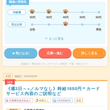
職場の雰囲気
年齢層
20代
30代
40代
50代
60代
男女比率
女性
男性
もっと見る
気になる!
応募へ進む
詳しく見る
派遣会社
株式会社スタッフサービス（神奈川・千葉・埼玉エリア）
未読
掲載日
2026/08/05
NEW
《週3日～×ノルマなし》時給1850円＊カード
サービス内容のご説明など
交通費別途支給あり
残業なし
WEB登録OK
派遣