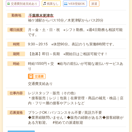
交通費別途支給あり
残業なし
WEB登録OK
派遣
千葉県木更津市
勤務地
袖ケ浦駅からバス10分／木更津駅からバス20分
月～金・土・日・祝 ※シフト勤務。※週4日勤務も相談可能
曜日頻度
です。
9:30～20:15 ※休憩90分。表記のうち実働8時間です。
時間
【急募】即日～長期 ※開始日はご相談可能です！
期間
時給1550円＋交 ■給与の前払いが可能な速払いサービスあ
時給
り
交通費
交通費支給あり
レジスタッフ・販売（その他）
仕事内容
＊接客販売｜レジ｜包装｜在庫管理・商品の補充・検品｜店
内・フリー層の接客やアシストなど
ブランクOK / パソコンスキル不要 / 英語力不要
応募資格
◆業界経験問いません！◆販売の経験がある方◆接客経験が
ある方歓迎。 #初めての派遣歓迎