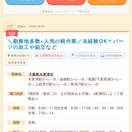
派遣会社
ヒューマンリソシア株式会社
未読
掲載日
2026/08/05
NEW
＼勤務地多数×人気の軽作業／未経験OK＊パー
ツの加工や組立など
職種未経験OK
交通費別途支給あり
土日祝日が休み
WEB登録OK
無期雇用派遣
千葉県木更津市
勤務地
木更津駅から---分／巌根駅から---分／祇園(千葉県)駅から---
分／上総清川駅から---分／東清川駅から---分
5勤2休（週休二日、土日祝休みも可能） ※配属先によって変
曜日頻度
動あり
日勤：8:00～17:002交替：8:30～17:00／20：30～05：003
時間
交替：7:00～14…
長期
期間
月給24万円～28万9000円時給1,300円～1,500円（月給＋各