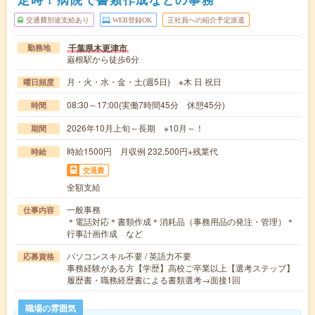
交通費別途支給あり
WEB登録OK
正社員への紹介予定派遣
千葉県木更津市
勤務地
巌根駅から徒歩6分
月・火・水・金・土(週5日) ※木 日 祝日
曜日頻度
08:30～17:00(実働7時間45分 休憩45分)
時間
2026年10月上旬～長期 ※10月～！
期間
時給1500円 月収例 232,500円+残業代
時給
交通費
全額支給
一般事務
仕事内容
＊電話対応＊書類作成＊消耗品（事務用品の発注・管理）＊
行事計画作成 など
パソコンスキル不要 / 英語力不要
応募資格
事務経験がある方【学歴】高校ご卒業以上【選考ステップ】
履歴書・職務経歴書による書類選考→面接1回
職場の雰囲気