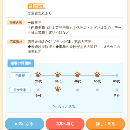
交通費
交通費支給あり
一般事務
仕事内容
＊内務事務（計上業務全般）｜代理店・お客さま対応｜デー
タ抽出業務｜電話応対など
職種未経験OK / ブランクOK / 英語力不要
応募資格
◆未経験者歓迎！◆事務の経験がある方歓迎。 #初めての
派遣歓迎
職場の雰囲気
年齢層
20代
30代
40代
50代
60代
男女比率
女性
男性
もっと見る
気になる!
応募へ進む
詳しく見る