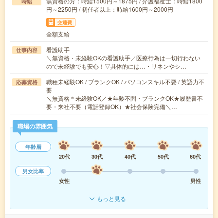
無資格の方：時給1500円～1875円 / 介護福祉士：時給1800
時給
円～2250円 / 初任者以上：時給1600円～2000円
交通費
全額支給
看護助手
仕事内容
＼無資格・未経験OKの看護助手／医療行為は一切行わない
ので未経験でも安心！▽具体的には…・リネンやシ…
職種未経験OK / ブランクOK / パソコンスキル不要 / 英語力不
応募資格
要
＼無資格＊未経験OK／★年齢不問・ブランクOK★履歴書不
要・来社不要（電話登録OK）★社会保険完備＼…
職場の雰囲気
年齢層
20代
30代
40代
50代
60代
男女比率
女性
男性
もっと見る