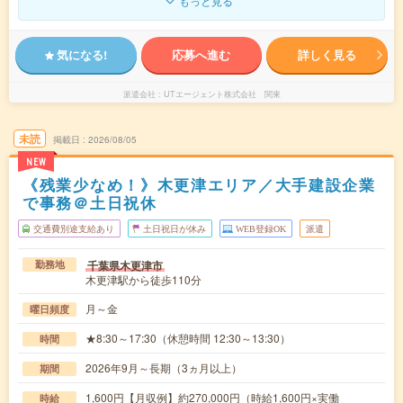
もっと見る
気になる!
応募へ進む
詳しく見る
派遣会社
UTエージェント株式会社 関東
未読
掲載日
2026/08/05
NEW
《残業少なめ！》木更津エリア／大手建設企業
で事務＠土日祝休
交通費別途支給あり
土日祝日が休み
WEB登録OK
派遣
千葉県木更津市
勤務地
木更津駅から徒歩110分
月～金
曜日頻度
★8:30～17:30（休憩時間 12:30～13:30）
時間
2026年9月～長期（3ヵ月以上）
期間
1,600円【月収例】約270,000円（時給1,600円×実働
時給