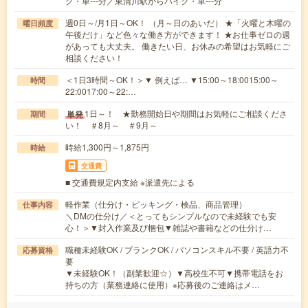
ク・車---分／東清川駅からバイク・車---分
週0日～/月1日～OK！ （月～日のあいだ） ★「火曜と木曜の
曜日頻度
午後だけ」など色々な働き方ができます！ ★お仕事ゼロの週
があっても大丈夫。 働きたい日、お休みの希望はお気軽にご
相談ください！
＜1日3時間～OK！＞▼ 例えば… ▼15:00～18:0015:00～
時間
22:0017:00～22:…
1日～！ ★勤務開始日や期間はお気軽にご相談くださ
単発
期間
い！ ＃8月～ ＃9月～
時給1,300円～1,875円
時給
交通費
■ 交通費規定内支給 ※派遣先による
軽作業（仕分け・ピッキング・検品、商品管理）
仕事内容
＼DMの仕分け／＜とってもシンプルなので未経験でも安
心！＞▼封入作業及び梱包▼雑誌や書籍などの仕分け…
職種未経験OK / ブランクOK / パソコンスキル不要 / 英語力不
応募資格
要
▼未経験OK！（副業歓迎☆）▼高校生不可▼携帯電話をお
持ちの方（業務連絡に使用）※応募後のご連絡はメ…