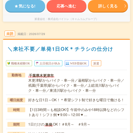
気になる!
応募へ進む
詳しく見る
派遣会社
株式会社バイトレ（キャムコムグループ）
未読
掲載日
2026/07/29
＼来社不要／単発1日OK＊チラシの仕分け
職種未経験OK
土日祝日が休み
WEB登録OK
派遣
千葉県木更津市
勤務地
木更津駅からバイク・車---分／巌根駅からバイク・車---分／
祇園(千葉県)駅からバイク・車---分／上総清川駅からバイ
ク・車---分／東清川駅からバイク・車---分
好きな日1日～OK！＊希望シフト制で好きな曜日で働ける！
曜日頻度
【1日3時間～も相談OK!】午前中のみや18時以降などのシフ
時間
トあり！シフト例▼9:00～12:00▼…
1日だけの
OK！＃8月～ ＃9月～
単発
期間