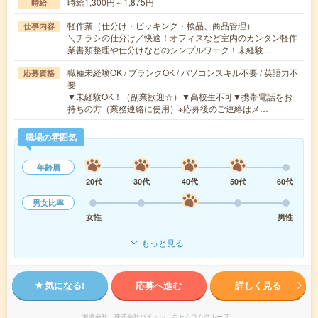
時給1,300円～1,875円
時給
軽作業（仕分け・ピッキング・検品、商品管理）
仕事内容
＼チラシの仕分け／快適！オフィスなど室内のカンタン軽作
業書類整理や仕分けなどのシンプルワーク！未経験…
職種未経験OK / ブランクOK / パソコンスキル不要 / 英語力不
応募資格
要
▼未経験OK！（副業歓迎☆）▼高校生不可▼携帯電話をお
持ちの方（業務連絡に使用）※応募後のご連絡はメ…
職場の雰囲気
年齢層
20代
30代
40代
50代
60代
男女比率
女性
男性
もっと見る
気になる!
応募へ進む
詳しく見る
派遣会社
株式会社バイトレ（キャムコムグループ）