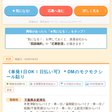
気になる!
応募へ進む
詳しく見る
派遣会社
株式会社バイトレ（キャムコムグループ）
興味があったら「★気になる！」をタップ！
「気になる！」を押しておくと、派遣会社から
「面談確約」
や
「応募歓迎」
が届きます！
未読
掲載日
2026/08/03
《単発1日OK！日払い可》＊DMのモクモクシ
ール貼り
職種未経験OK
交通費別途支給あり
土日祝日が休み
WEB登録OK
派遣
千葉県木更津市
勤務地
木更津駅からバイク・車---分／巌根駅からバイク・車---分／
祇園(千葉県)駅からバイク・車---分／上総清川駅からバイ