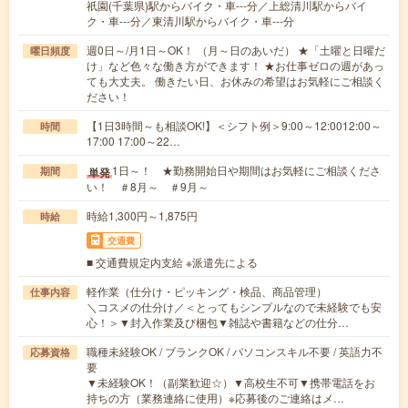
祇園(千葉県)駅からバイク・車---分／上総清川駅からバイ
ク・車---分／東清川駅からバイク・車---分
週0日～/月1日～OK！ （月～日のあいだ） ★「土曜と日曜だ
曜日頻度
け」など色々な働き方ができます！ ★お仕事ゼロの週があっ
ても大丈夫。 働きたい日、お休みの希望はお気軽にご相談く
ださい！
【1日3時間～も相談OK!】＜シフト例＞9:00～12:0012:00～
時間
17:00 17:00～22…
1日～！ ★勤務開始日や期間はお気軽にご相談くださ
単発
期間
い！ ＃8月～ ＃9月～
時給1,300円～1,875円
時給
交通費
■ 交通費規定内支給 ※派遣先による
軽作業（仕分け・ピッキング・検品、商品管理）
仕事内容
＼コスメの仕分け／＜とってもシンプルなので未経験でも安
心！＞▼封入作業及び梱包▼雑誌や書籍などの仕分…
職種未経験OK / ブランクOK / パソコンスキル不要 / 英語力不
応募資格
要
▼未経験OK！（副業歓迎☆）▼高校生不可▼携帯電話をお
持ちの方（業務連絡に使用）※応募後のご連絡はメ…