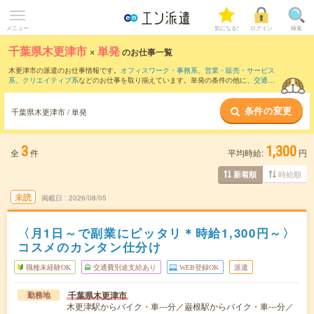
メニュー
気になる!
ログイン
検索
千葉県木更津市
×
単発
のお仕事一覧
木更津市の派遣のお仕事情報です。
オフィスワーク・事務系
、
営業・販売・サービス
系
、
クリエイティブ系
などのお仕事を取り揃えています。単発の条件の他に、
交通費
別途支給あり
、
職種未経験OK
、
友だちと一緒の応募OK
などでもお探し頂けます。
条件の変更
千葉県木更津市 / 単発
3
1,300
全
件
平均時給:
円
時給順
新着順
未読
掲載日
2026/08/05
〈月1日～で副業にピッタリ＊時給1,300円～〉
コスメのカンタン仕分け
職種未経験OK
交通費別途支給あり
WEB登録OK
派遣
千葉県木更津市
勤務地
木更津駅からバイク・車---分／巌根駅からバイク・車---分／