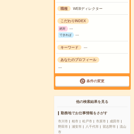
職種
WEBディレクター
こだわりINDEX
---
絶対
---
できれば
キーワード
---
あなたのプロフィール
---
条件の変更
他の検索結果を見る
勤務地でお仕事情報をさがす
市川市
柏市
松戸市
市原市
成田市
野田市
浦安市
八千代市
習志野市
流山
市