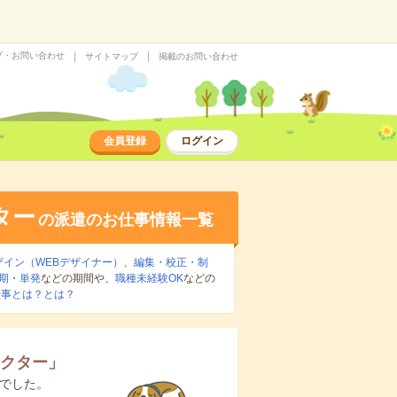
プ・お問い合わせ
サイトマップ
掲載のお問い合わせ
会員登録
ログイン
ター
の派遣のお仕事情報一覧
ザイン（WEBデザイナー）
、
編集・校正・制
期
・
単発
などの期間や、
職種未経験OK
などの
仕事とは？とは？
レクター
」
でした。