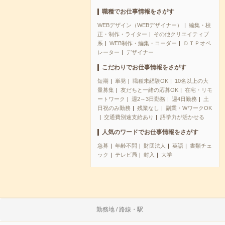
職種でお仕事情報をさがす
WEBデザイン（WEBデザイナー）
編集・校
正・制作・ライター
その他クリエイティブ
系
WEB制作・編集・コーダー
ＤＴＰオペ
レーター
デザイナー
こだわりでお仕事情報をさがす
短期
単発
職種未経験OK
10名以上の大
量募集
友だちと一緒の応募OK
在宅・リモ
ートワーク
週2～3日勤務
週4日勤務
土
日祝のみ勤務
残業なし
副業・WワークOK
交通費別途支給あり
語学力が活かせる
人気のワードでお仕事情報をさがす
急募
年齢不問
財団法人
英語
書類チェ
ック
テレビ局
封入
大学
勤務地 / 路線・駅