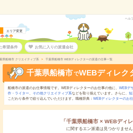
ヘル
エリア変更
た希望条件
お気に入りの派遣会社
葉県船橋市 クリエイティブ系
千葉県船橋市 WEBディレクターの派遣の仕事一覧
千葉県船橋市
WEBディレク
で
船橋市の派遣のお仕事情報です。WEBディレクターのお仕事の他に、
WEBデ
作・ライター
、
その他クリエイティブ系
などを取り揃えています。さらに、
短
こだわり条件で絞り込んでいただけます。職種辞典：
WEBディレクターのお
「
千葉県船橋市
×
WEBディ
に関するエン派遣は見つかりません