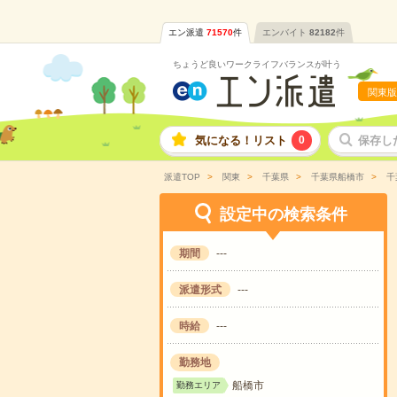
エン派遣
71570
件
エンバイト
82182
件
ちょうど良いワークライフバランスが叶う
関東版
気になる！リスト
0
保存し
派遣TOP
関東
千葉県
千葉県船橋市
千
設定中の検索条件
期間
---
派遣形式
---
時給
---
勤務地
船橋市
勤務エリア