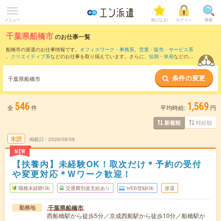
メニュー
気になる!
ログイン
検索
千葉県船橋市
のお仕事一覧
船橋市の派遣のお仕事情報です。
オフィスワーク・事務系
、
営業・販売・サービス系
、
クリエイティブ系
などのお仕事を取り揃えています。さらに、
短期
・
単発
などの期
間や、
職種未経験OK
などのこだわり条件で絞り込んでいただけます。
条件の変更
また、
美浜区
・
八千代市
・
習志野市
・
白井市
・
鎌ヶ谷市
など隣接エリアのお仕事もご
千葉県船橋市
確認いただけます。
546
1,569
全
件
平均時給:
円
時給順
新着順
未読
掲載日
2026/08/08
NEW
【扶養内】未経験OK！取次だけ＊予約の受付
や変更対応＊Wワーク歓迎！
職種未経験OK
交通費別途支給あり
WEB登録OK
派遣
千葉県船橋市
勤務地
西船橋駅から徒歩5分／京成西船駅から徒歩10分／船橋駅か