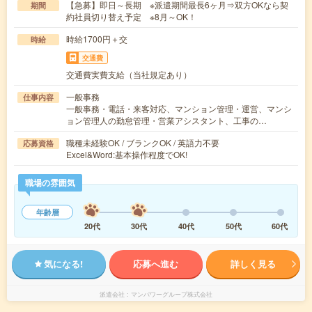
【急募】即日～長期 ※派遣期間最長6ヶ月⇒双方OKなら契
期間
約社員切り替え予定 ※8月～OK！
時給1700円＋交
時給
交通費
交通費実費支給（当社規定あり）
一般事務
仕事内容
一般事務・電話・来客対応、マンション管理・運営、マンシ
ョン管理人の勤怠管理・営業アシスタント、工事の…
職種未経験OK / ブランクOK / 英語力不要
応募資格
Excel&Word:基本操作程度でOK!
職場の雰囲気
年齢層
20代
30代
40代
50代
60代
気になる!
応募へ進む
詳しく見る
派遣会社
マンパワーグループ株式会社