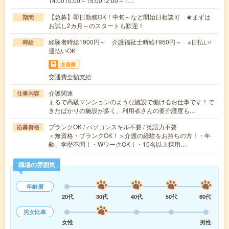
14:0010:00～15:0012:00～1…
【急募】即日勤務OK！中旬～など開始日相談可 ★まずは
期間
お試し2カ月～のスタートも歓迎！
経験者時給1900円～ 介護福祉士時給1950円～ ※日払い/
時給
週払いOK
交通費
交通費全額支給
介護関連
仕事内容
まるで高級マンションのような施設で働けるお仕事です！で
きたばかりの施設が多く、利用者さんの要介護度も…
ブランクOK / パソコンスキル不要 / 英語力不要
応募資格
＜無資格・ブランクOK！＞介護の経験をお持ちの方！・年
齢、学歴不問！・WワークOK！・10名以上採用…
職場の雰囲気
年齢層
20代
30代
40代
50代
60代
男女比率
女性
男性