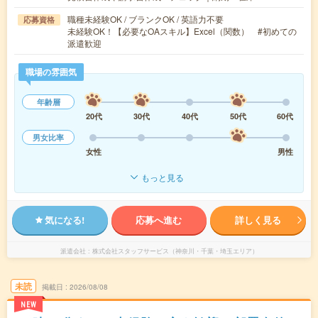
職種未経験OK / ブランクOK / 英語力不要
応募資格
未経験OK！【必要なOAスキル】Excel（関数） #初めての
派遣歓迎
職場の雰囲気
年齢層
20代
30代
40代
50代
60代
男女比率
女性
男性
もっと見る
気になる!
応募へ進む
詳しく見る
派遣会社
株式会社スタッフサービス（神奈川・千葉・埼玉エリア）
未読
掲載日
2026/08/08
NEW