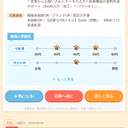
＊営業からお願いされたデータの入力＊医療機器の資料作成
サポート（Excel入力・加工）＊パワーポイン…
職種未経験OK / ブランクOK / 英語力不要
応募資格
未経験OK！【必要なOAスキル】Excel（関数） #初めての
派遣歓迎
職場の雰囲気
年齢層
20代
30代
40代
50代
60代
男女比率
女性
男性
もっと見る
気になる!
応募へ進む
詳しく見る
派遣会社
株式会社スタッフサービス（神奈川・千葉・埼玉エリア）
未読
掲載日
2026/08/08