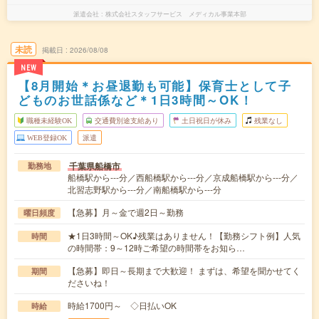
派遣会社
株式会社スタッフサービス メディカル事業本部
未読
掲載日
2026/08/08
NEW
【8月開始＊お昼退勤も可能】保育士として子
どものお世話係など＊1日3時間～OK！
職種未経験OK
交通費別途支給あり
土日祝日が休み
残業なし
WEB登録OK
派遣
千葉県船橋市
勤務地
船橋駅から---分／西船橋駅から---分／京成船橋駅から---分／
北習志野駅から---分／南船橋駅から---分
【急募】月～金で週2日～勤務
曜日頻度
★1日3時間～OK♪残業はありません！【勤務シフト例】人気
時間
の時間帯：9～12時ご希望の時間帯をお知ら…
【急募】即日～長期まで大歓迎！ まずは、希望を聞かせてく
期間
ださいね！
時給1700円～ ◇日払いOK
時給