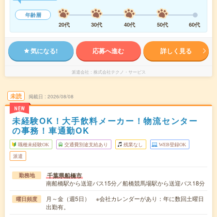
年齢層
20代
30代
40代
50代
60代
気になる!
応募へ進む
詳しく見る
派遣会社
株式会社テクノ・サービス
未読
掲載日
2026/08/08
NEW
未経験OK！大手飲料メーカー！物流センター
の事務！車通勤OK
職種未経験OK
交通費別途支給あり
残業なし
WEB登録OK
派遣
千葉県船橋市
勤務地
南船橋駅から送迎バス15分／船橋競馬場駅から送迎バス18分
月～金（週5日） ※会社カレンダーがあり：年に数回土曜日
曜日頻度
出勤有。