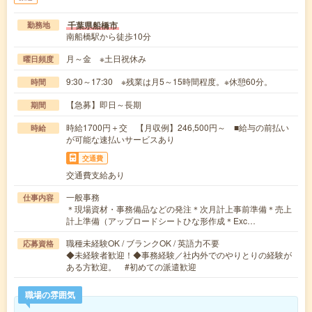
千葉県船橋市
勤務地
南船橋駅から徒歩10分
月～金 ※土日祝休み
曜日頻度
9:30～17:30 ※残業は月5～15時間程度。※休憩60分。
時間
【急募】即日～長期
期間
時給1700円＋交 【月収例】246,500円～ ■給与の前払い
時給
が可能な速払いサービスあり
交通費
交通費支給あり
一般事務
仕事内容
＊現場資材・事務備品などの発注＊次月計上事前準備＊売上
計上準備（アップロードシートひな形作成＊Exc…
職種未経験OK / ブランクOK / 英語力不要
応募資格
◆未経験者歓迎！◆事務経験／社内外でのやりとりの経験が
ある方歓迎。 #初めての派遣歓迎
職場の雰囲気