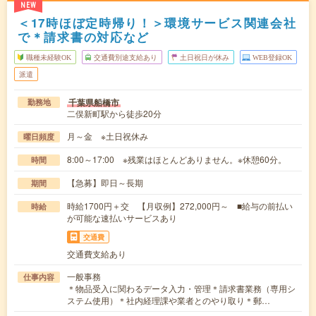
NEW
＜17時ほぼ定時帰り！＞環境サービス関連会社
で＊請求書の対応など
職種未経験OK
交通費別途支給あり
土日祝日が休み
WEB登録OK
派遣
千葉県船橋市
勤務地
二俣新町駅から徒歩20分
月～金 ※土日祝休み
曜日頻度
8:00～17:00 ※残業はほとんどありません。※休憩60分。
時間
【急募】即日～長期
期間
時給1700円＋交 【月収例】272,000円～ ■給与の前払い
時給
が可能な速払いサービスあり
交通費
交通費支給あり
一般事務
仕事内容
＊物品受入に関わるデータ入力・管理＊請求書業務（専用シ
ステム使用）＊社内経理課や業者とのやり取り＊郵…