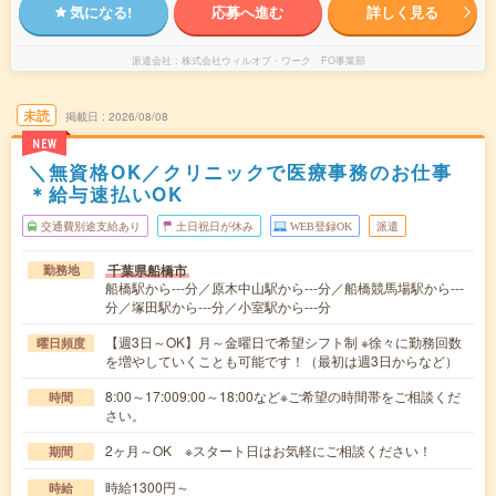
気になる!
応募へ進む
詳しく見る
派遣会社
株式会社ウィルオブ・ワーク FO事業部
未読
掲載日
2026/08/08
NEW
＼無資格OK／クリニックで医療事務のお仕事
＊給与速払いOK
交通費別途支給あり
土日祝日が休み
WEB登録OK
派遣
千葉県船橋市
勤務地
船橋駅から---分／原木中山駅から---分／船橋競馬場駅から---
分／塚田駅から---分／小室駅から---分
【週3日～OK】月～金曜日で希望シフト制 ※徐々に勤務回数
曜日頻度
を増やしていくことも可能です！（最初は週3日からなど）
8:00～17:009:00～18:00など※ご希望の時間帯をご相談くだ
時間
さい。
2ヶ月～OK ※スタート日はお気軽にご相談ください！
期間
時給1300円～
時給