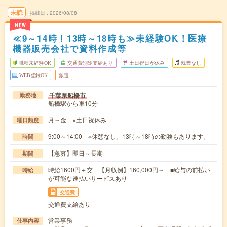
未読
掲載日
2026/08/08
NEW
≪9～14時！13時～18時も≫未経験OK！医療
機器販売会社で資料作成等
職種未経験OK
交通費別途支給あり
土日祝日が休み
残業なし
WEB登録OK
派遣
千葉県船橋市
勤務地
船橋駅から車10分
月～金 ※土日祝休み
曜日頻度
9:00～14:00 ※休憩なし。13時～18時の勤務もあります。
時間
【急募】即日～長期
期間
時給1600円＋交 【月収例】160,000円～ ■給与の前払い
時給
が可能な速払いサービスあり
交通費
交通費支給あり
営業事務
仕事内容