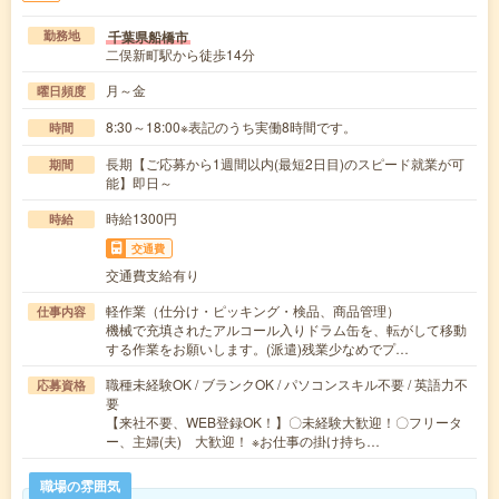
千葉県船橋市
勤務地
二俣新町駅から徒歩14分
月～金
曜日頻度
8:30～18:00※表記のうち実働8時間です。
時間
長期【ご応募から1週間以内(最短2日目)のスピード就業が可
期間
能】即日～
時給1300円
時給
交通費
交通費支給有り
軽作業（仕分け・ピッキング・検品、商品管理）
仕事内容
機械で充填されたアルコール入りドラム缶を、転がして移動
する作業をお願いします。(派遣)残業少なめでプ…
職種未経験OK / ブランクOK / パソコンスキル不要 / 英語力不
応募資格
要
【来社不要、WEB登録OK！】〇未経験大歓迎！〇フリータ
ー、主婦(夫) 大歓迎！ ※お仕事の掛け持ち…
職場の雰囲気