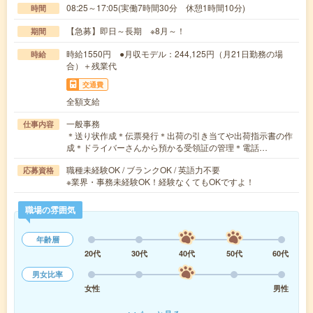
08:25～17:05(実働7時間30分 休憩1時間10分)
時間
【急募】即日～長期 ※8月～！
期間
時給1550円 ●月収モデル：244,125円（月21日勤務の場
時給
合）＋残業代
交通費
全額支給
一般事務
仕事内容
＊送り状作成＊伝票発行＊出荷の引き当てや出荷指示書の作
成＊ドライバーさんから預かる受領証の管理＊電話…
職種未経験OK / ブランクOK / 英語力不要
応募資格
※業界・事務未経験OK！経験なくてもOKですよ！
職場の雰囲気
年齢層
20代
30代
40代
50代
60代
男女比率
女性
男性