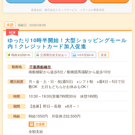
派遣会社
株式会社スタッフサービス メディカル事業本部
未読
掲載日
2026/08/08
NEW
ゆったり10時半開始！大型ショッピングモール
内！クレジットカード加入促進
職種未経験OK
交通費別途支給あり
WEB登録OK
派遣
千葉県船橋市
勤務地
南船橋駅から徒歩5分／船橋競馬場駅から徒歩10分
月～金・土・日・祝(週5日) ※シフト制 ※週4日～5日で日
曜日頻度
数OK 土日もどちらかお休みもOK！
10:30～19:00(実働7時間30分 休憩1時間)
時間
【急募】即日～長期 ※8月～！
期間
時給1550円 月収例 232,500円
時給
交通費
全額支給