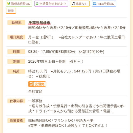
職種未経験OK
交通費別途支給あり
残業なし
WEB登録OK
派遣
千葉県船橋市
勤務地
南船橋駅から送迎バス15分／船橋競馬場駅から送迎バス18分
月～金（週5日） ※会社カレンダーがあり：年に数回土曜日
曜日頻度
出勤有。
08:25～17:05(実働7時間30分 休憩1時間10分)
時間
2026年09月上旬～長期 ※9月～！
期間
時給1550円 ●月収モデル：244,125円（月21日勤務の場
時給
合）＋残業代
交通費
全額支給
一般事務
仕事内容
＊送り状作成＊伝票発行＊出荷の引き当てや出荷指示書の作
成＊ドライバーさんから預かる受領証の管理＊電話…
職種未経験OK / ブランクOK / 英語力不要
応募資格
※業界・事務未経験OK！経験なくてもOKですよ！