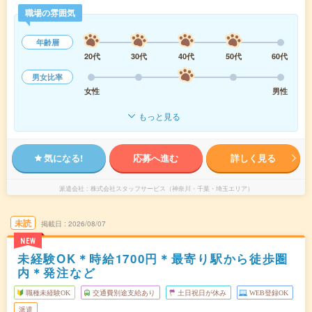
職場の雰囲気
年齢層
20代
30代
40代
50代
60代
男女比率
女性
男性
もっと見る
気になる!
応募へ進む
詳しく見る
派遣会社
株式会社スタッフサービス（神奈川・千葉・埼玉エリア）
未読
掲載日
2026/08/07
NEW
未経験OK＊時給1700円＊最寄り駅から徒歩圏
内＊発注など
職種未経験OK
交通費別途支給あり
土日祝日が休み
WEB登録OK
派遣