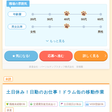
職場の雰囲気
年齢層
20代
30代
40代
50代
60代
男女比率
女性
男性
もっと見る
気になる!
応募へ進む
詳しく見る
派遣会社
パーソルテンプスタッフ株式会社 首都圏
未読
土日休み！日勤のお仕事！ドラム缶の移動作業
職種未経験OK
交通費別途支給あり
土日祝日が休み
WEB登録OK
派遣