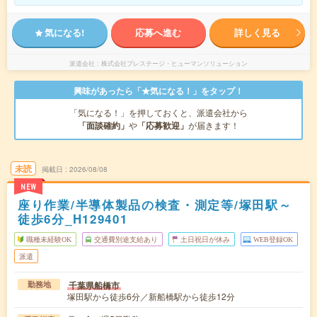
気になる!
応募へ進む
詳しく見る
派遣会社
株式会社プレステージ・ヒューマンソリューション
興味があったら「★気になる！」をタップ！
「気になる！」を押しておくと、派遣会社から
「面談確約」
や
「応募歓迎」
が届きます！
未読
掲載日
2026/08/08
NEW
座り作業/半導体製品の検査・測定等/塚田駅～
徒歩6分_H129401
職種未経験OK
交通費別途支給あり
土日祝日が休み
WEB登録OK
派遣
千葉県船橋市
勤務地
塚田駅から徒歩6分／新船橋駅から徒歩12分