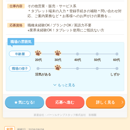
その他営業・販売・サービス系
仕事内容
＊タブレット端末の入力＊登録手続きの補助＊問い合わせ対
応、ご案内業務など＊お客様へのお声がけの業務を…
職種未経験OK / ブランクOK / 英語力不要
応募資格
※業界未経験OK！タブレット使用にご抵抗ない方
職場の雰囲気
年齢層
20代
30代
40代
50代
60代
職場の様子
活気がある
しずか
もっと見る
気になる!
応募へ進む
詳しく見る
派遣会社
パーソルテンプスタッフ株式会社 首都圏
未読
掲載日
2026/08/08