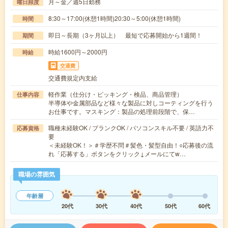
月～金／週5日勤務
曜日頻度
8:30～17:00(休憩1時間)20:30～5:00(休憩1時間)
時間
即日～長期（3ヶ月以上） 最短で応募開始から1週間！
期間
時給1600円～2000円
時給
交通費
交通費規定内支給
軽作業（仕分け・ピッキング・検品、商品管理）
仕事内容
半導体や金属部品など様々な製品に対しコーティングを行う
お仕事です。マスキング：製品の処理前段階で、保…
職種未経験OK / ブランクOK / パソコンスキル不要 / 英語力不
応募資格
要
＜未経験OK！＞＃学歴不問＃髪色・髪型自由！○応募後の流
れ「応募する」ボタンをクリック↓メールにてw…
職場の雰囲気
年齢層
20代
30代
40代
50代
60代