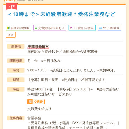
NEW
＜18時まで＞未経験者歓迎＊受発注業務など
職種未経験OK
交通費別途支給あり
土日祝日が休み
WEB登録OK
派遣
千葉県船橋市
勤務地
海神駅から徒歩16分／西船橋駅から徒歩30分
月～金 ※土日祝休み
曜日頻度
9:00～18:00 ※残業はほとんどありません。※休憩60分。
時間
【急募】即日～長期 ※開始日はご相談可能です！
期間
時給1400円＋交 【月収例】232,750円～ ■給与の前払い
時給
が可能な速払いサービスあり
交通費
交通費支給あり
営業事務
仕事内容
＊受発注業務（受注は電話・FAX／発注は専用システム）｜
見積書作成や請求書作成・チェック｜納期・在庫…