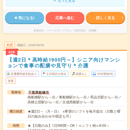
もっと見る
気になる!
応募へ進む
詳しく見る
派遣会社
パーソルテンプスタッフ株式会社 首都圏
未読
掲載日
2026/08/08
NEW
【週2日＊高時給1900円～】シニア向けマンシ
ョンで食事の配膳や見守り＊介護
交通費別途支給あり
土日祝日が休み
残業なし
WEB登録OK
派遣
千葉県船橋市
勤務地
南船橋駅から---分／東船橋駅から---分／馬込沢駅から---分／
高根公団駅から---分／京成西船駅から---分
★週2日～（月～日） ※希望のシフトを毎月提出（日数と曜
曜日頻度
日の組み合わせや固定も可）
★【日勤のみ】1日5時間～OK！≪シフト例≫9:00～
時間