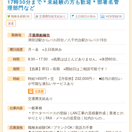
17時30分まで＊未経験の方も歓迎＊部署名管
理部門など
職種未経験OK
交通費別途支給あり
土日祝日が休み
WEB登録OK
派遣
千葉県船橋市
勤務地
津田沼駅からバス20分／八千代台駅からバス15分
月～金 ※土日祝休み
曜日頻度
8:30～17:30 ※残業はほとんどありません。※休憩60分。
時間
【急募】即日～長期 ※開始日はご相談可能です！
期間
時給1450円＋交 【月収例】232,000円～ ■給与の前払い
時給
が可能な速払いサービスあり
交通費
交通費支給あり
一般事務
仕事内容
＊データーベースの登録｜LAN工事の見積書作成｜業者との
やりとり｜FAX・メールの送受信｜社内からの…
職種未経験OK / ブランクOK / 英語力不要
応募資格