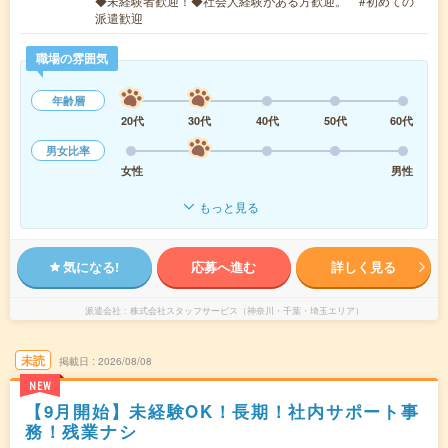
◆未経験者歓迎！◆社会人経験がある方歓迎。 #初めての
派遣歓迎
職場の雰囲気
年齢層
20代
30代
40代
50代
60代
男女比率
女性
男性
もっと見る
気になる!
応募へ進む
詳しく見る
派遣会社
株式会社スタッフサービス（神奈川・千葉・埼玉エリア）
未読
掲載日
2026/08/08
NEW
【9月開始】未経験OK！長期！社内サポート事
務！残業ナシ