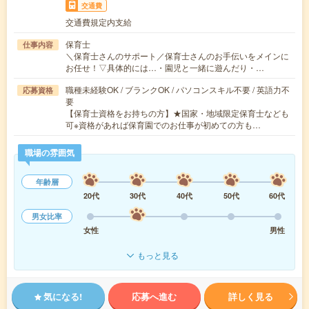
交通費
交通費規定内支給
保育士
仕事内容
＼保育士さんのサポート／保育士さんのお手伝いをメインに
お任せ！▽具体的には…・園児と一緒に遊んだり・…
職種未経験OK / ブランクOK / パソコンスキル不要 / 英語力不
応募資格
要
【保育士資格をお持ちの方】★国家・地域限定保育士なども
可※資格があれば保育園でのお仕事が初めての方も…
職場の雰囲気
年齢層
20代
30代
40代
50代
60代
男女比率
女性
男性
もっと見る
気になる!
応募へ進む
詳しく見る