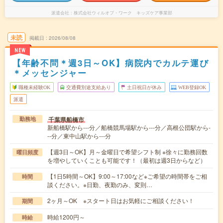
派遣会社
株式会社ウィルオブ・ワーク キッズケア事業部
未読
掲載日
2026/08/08
NEW
【年齢不問＊週3日～OK】病院内でカルテ運び
＊メッセンジャー
職種未経験OK
交通費別途支給あり
土日祝日が休み
WEB登録OK
派遣
千葉県船橋市
勤務地
新船橋駅から---分／船橋競馬場駅から---分／高根公団駅から-
--分／東中山駅から---分
【週3日～OK】月～金曜日で希望シフト制 ※徐々に勤務回数
曜日頻度
を増やしていくことも可能です！（最初は週3日からなど）
【1日5時間～OK】9:00～17:00など※ご希望の時間帯をご相
時間
談ください。※日勤、夜勤のみ、変則…
2ヶ月～OK ※スタート日はお気軽にご相談ください！
期間
時給1200円～
時給