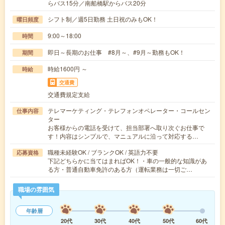
らバス15分／南船橋駅からバス20分
シフト制／週5日勤務 土日祝のみもOK！
曜日頻度
9:00～18:00
時間
即日～長期のお仕事 #8月～、#9月～勤務もOK！
期間
時給1600円 ～
時給
交通費
交通費規定支給
テレマーケティング・テレフォンオペレーター・コールセン
仕事内容
ター
お客様からの電話を受けて、担当部署へ取り次ぐお仕事で
す！内容はシンプルで、マニュアルに沿って対応する…
職種未経験OK / ブランクOK / 英語力不要
応募資格
下記どちらかに当てはまればOK！・車の一般的な知識があ
る方・普通自動車免許のある方（運転業務は一切ご…
職場の雰囲気
年齢層
20代
30代
40代
50代
60代