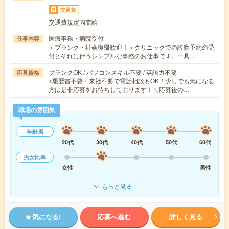
交通費
交通費規定内支給
医療事務・病院受付
仕事内容
＜ブランク・社会復帰歓迎！＞クリニックでの診察予約の受
付とそれに伴うシンプルな事務のお仕事です。ー具…
ブランクOK / パソコンスキル不要 / 英語力不要
応募資格
※履歴書不要・来社不要で電話相談もOK！少しでも気になる
方は是非応募をお待ちしております！＼応募後の…
職場の雰囲気
年齢層
20代
30代
40代
50代
60代
男女比率
女性
男性
もっと見る
気になる!
応募へ進む
詳しく見る