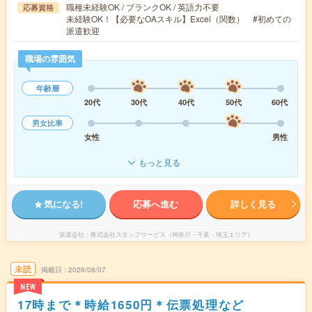
職種未経験OK / ブランクOK / 英語力不要
応募資格
未経験OK！【必要なOAスキル】Excel（関数） #初めての
派遣歓迎
職場の雰囲気
年齢層
20代
30代
40代
50代
60代
男女比率
女性
男性
もっと見る
気になる!
応募へ進む
詳しく見る
派遣会社
株式会社スタッフサービス（神奈川・千葉・埼玉エリア）
未読
掲載日
2026/08/07
NEW
17時まで＊時給1650円＊伝票処理など