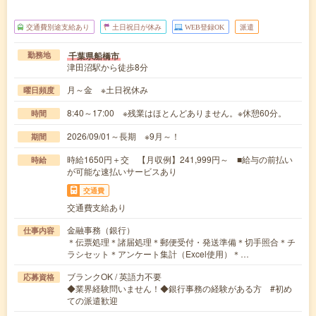
交通費別途支給あり
土日祝日が休み
WEB登録OK
派遣
千葉県船橋市
勤務地
津田沼駅から徒歩8分
月～金 ※土日祝休み
曜日頻度
8:40～17:00 ※残業はほとんどありません。※休憩60分。
時間
2026/09/01～長期 ※9月～！
期間
時給1650円＋交 【月収例】241,999円～ ■給与の前払い
時給
が可能な速払いサービスあり
交通費
交通費支給あり
金融事務（銀行）
仕事内容
＊伝票処理＊諸届処理＊郵便受付・発送準備＊切手照合＊チ
ラシセット＊アンケート集計（Excel使用）＊…
ブランクOK / 英語力不要
応募資格
◆業界経験問いません！◆銀行事務の経験がある方 #初め
ての派遣歓迎