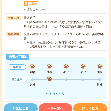
交通費
交通費規定内支給
看護助手
仕事内容
／知識＆経験不要＊医療行為なし病院内でのお手伝い！＼▽
具体的なお仕事は…・カルテや処方薬の運搬・備品…
職種未経験OK / ブランクOK / パソコンスキル不要 / 英語力不
応募資格
要
＼無資格・未経験OK／※年齢不問※50代・60代の方も活躍
中！※履歴書不要・来社不要で電話相談もOK…
職場の雰囲気
年齢層
20代
30代
40代
50代
60代
男女比率
女性
男性
もっと見る
気になる!
応募へ進む
詳しく見る