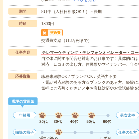
期間
8月中（入社日相談OK！）～長期
時給
1300円
交通費
交通費支給（月3万円まで）
仕事内容
テレマーケティング・テレフォンオペレーター・コー
自治体に関する問合せ対応のお仕事です！具体的には
対応 ∟ゴミの出し方、住民票やマイナンバー、年金
応募資格
職種未経験OK / ブランクOK / 英語力不要
・電話対応経験のある方☆ブランクのある方、経験に
気軽にご応募ください／◆お客様対応やお電話経験を
職場の雰囲気
年齢層
男女比率
20代
30代
40代
50代
60代
職場の様子
仕事の仕方
活気がある
しずか