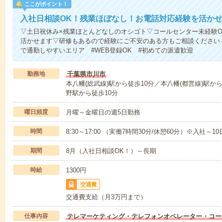
ここがポイント！
入社日相談OK！残業ほぼなし！お電話対応経験を活か
▽土日祝休み×残業ほとんどなしのオシゴト▽コールセンター未経験
活かせます▽研修もあるので経験にご不安のある方もご相談ください
で通勤しやすいエリア #WEB登録OK #初めての派遣歓迎
勤務地
千葉県市川市
本八幡(総武線)駅から徒歩10分／本八幡(都営線)駅か
野駅から徒歩10分
曜日頻度
月曜～金曜日の週5日勤務
時間
8:30～17:00 （実働7時間30分/休憩60分）※入社～10
期間
8月（入社日相談OK！）～長期
時給
1300円
交通費
交通費支給（月3万円まで）
仕事内容
テレマーケティング・テレフォンオペレーター・コー