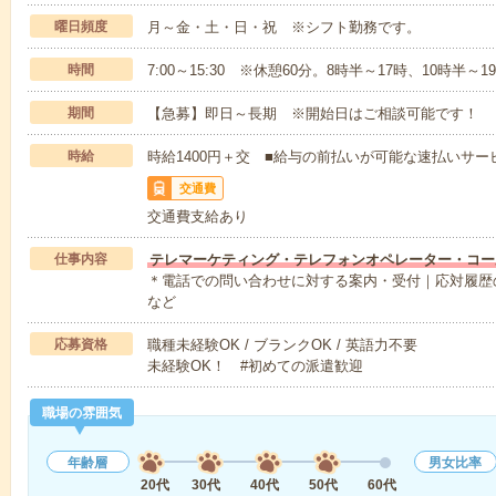
曜日頻度
月～金・土・日・祝 ※シフト勤務です。
時間
7:00～15:30 ※休憩60分。8時半～17時、10時半
期間
【急募】即日～長期 ※開始日はご相談可能です！
時給
時給1400円＋交 ■給与の前払いが可能な速払いサー
交通費
交通費支給あり
仕事内容
テレマーケティング・テレフォンオペレーター・コー
＊電話での問い合わせに対する案内・受付｜応対履歴
など
応募資格
職種未経験OK / ブランクOK / 英語力不要
未経験OK！ #初めての派遣歓迎
職場の雰囲気
年齢層
男女比率
20代
30代
40代
50代
60代