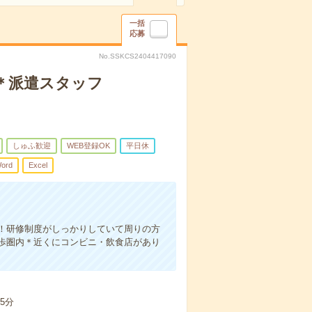
一括
応募
No.SSKCS2404417090
＊派遣スタッフ
しゅふ歓迎
WEB登録OK
平日休
ord
Excel
！研修制度がしっかりしていて周りの方
歩圏内＊近くにコンビニ・飲食店があり
5分