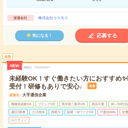
株式会社コスモス
派遣会社
応募する
気になる！
未読
NEW
掲載日
2026/08/07
未経験OK！すぐ働きたい方におすすめ
受付！研修もありで安心♩
派遣
大手通信企業
派遣先
職種未経験OK
ブランクOK
既卒第二新卒OK
英語不要
40～50代活
週5日勤務
土日祝休
残業少
副業・WワークOK
IT通信Web
交
ルーティン