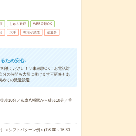
躍
しゅふ歓迎
WEB登録OK
給
大手
職場が禁煙
派遣多
あるため安心♩
ご相談ください！▽未経験OK！お電話対
自分の時間も大切に働けます▽研修もあ
初めての派遣歓迎
ら徒歩10分／京成八幡駅から徒歩10分／菅
）＜シフトパターン例＞(1)8:00～16:30