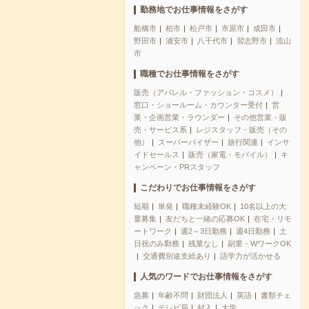
勤務地でお仕事情報をさがす
船橋市
柏市
松戸市
市原市
成田市
野田市
浦安市
八千代市
習志野市
流山
市
職種でお仕事情報をさがす
販売（アパレル・ファッション・コスメ）
窓口・ショールーム・カウンター受付
営
業・企画営業・ラウンダー
その他営業・販
売・サービス系
レジスタッフ・販売（その
他）
スーパーバイザー
旅行関連
インサ
イドセールス
販売（家電・モバイル）
キ
ャンペーン・PRスタッフ
こだわりでお仕事情報をさがす
短期
単発
職種未経験OK
10名以上の大
量募集
友だちと一緒の応募OK
在宅・リモ
ートワーク
週2～3日勤務
週4日勤務
土
日祝のみ勤務
残業なし
副業・WワークOK
交通費別途支給あり
語学力が活かせる
人気のワードでお仕事情報をさがす
急募
年齢不問
財団法人
英語
書類チェ
ック
テレビ局
封入
大学