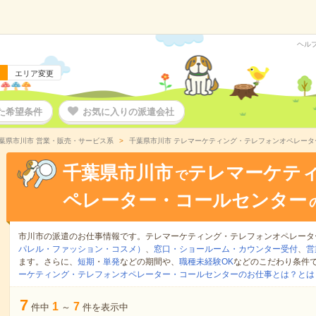
ヘル
エリア変更
た希望条件
お気に入りの派遣会社
葉県市川市 営業・販売・サービス系
千葉県市川市 テレマーケティング・テレフォンオペレー
千葉県市川市
テレマーケテ
で
ペレーター・コールセンター
市川市の派遣のお仕事情報です。テレマーケティング・テレフォンオペレータ
パレル・ファッション・コスメ）
、
窓口・ショールーム・カウンター受付
、
営
ます。さらに、
短期
・
単発
などの期間や、
職種未経験OK
などのこだわり条件
ーケティング・テレフォンオペレーター・コールセンターのお仕事とは？とは
7
1
7
件中
～
件を表示中