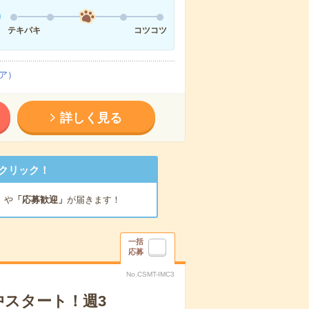
テキパキ
コツコツ
ア）
詳しく見る
クリック！
」
や
「応募歓迎」
が届きます！
一括
応募
No.CSMT-IMC3
中スタート！週3