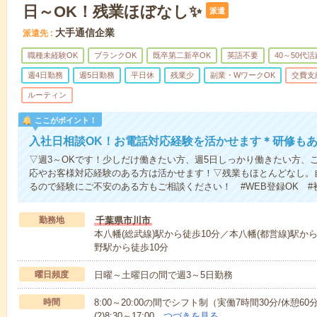
日～OK！残業ほぼなし✨
派遣
大手通信企業
派遣先
職種未経験OK
ブランクOK
既卒第二新卒OK
英語不要
40～50代活
週4日勤務
週5日勤務
平日休
残業少
副業・WワークOK
交費支
ルーティン
ここがポイント！
入社日相談OK！お電話対応経験を活かせます＊研修も
▽週3～OKです！少しだけ働きたい方、週5日しっかり働きたい方、
応やお客様対応経験のある方は活かせます！▽残業もほとんどなし。
るので経験にご不安のある方もご相談ください！ #WEB登録OK #
勤務地
千葉県市川市
本八幡(総武線)駅から徒歩10分／本八幡(都営線)駅か
野駅から徒歩10分
曜日頻度
日曜～土曜日の間で週3～5日勤務
時間
8:00～20:00の間でシフト制（実働7時間30分/休憩60分
(2)8:30～17:00…
つづきを見る