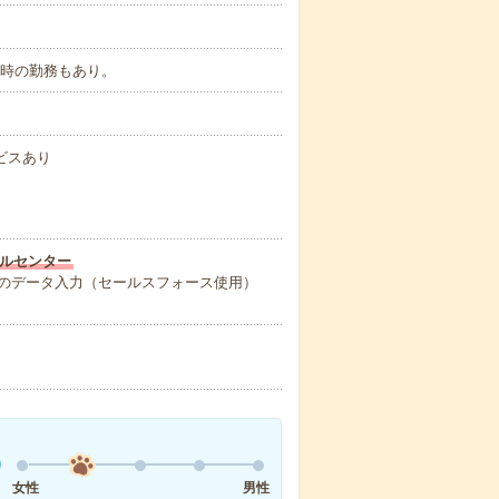
～19時の勤務もあり。
ビスあり
ルセンター
のデータ入力（セールスフォース使用）
女性
男性