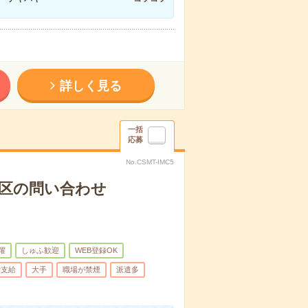
詳しく見る
一括
応募
No.CSMT-IMC5
✨区の問い合わせ
躍
しゅふ歓迎
WEB登録OK
費支給
大手
職場が禁煙
派遣多