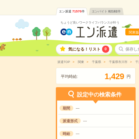
エン派遣
71570
件
エンバイト
82182
件
ちょうど良いワークライフバランスが叶う
関東版
気になる！リスト
0
保存し
派遣TOP
関東
千葉県
千葉県市川市
千
,
1
4
2
9
平均時給:
円
設定中の検索条件
期間
---
派遣形式
---
時給
---