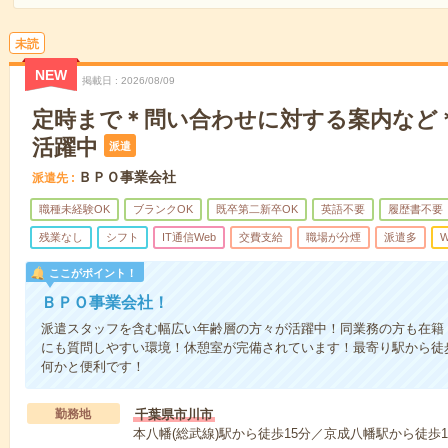
未読
NEW
掲載日
2026/08/09
定時まで＊問い合わせに対する案内など
活躍中
派遣
ＢＰＯ事業会社
派遣先
職種未経験OK
ブランクOK
既卒第二新卒OK
英語不要
履歴書不要
残業なし
シフト
IT通信Web
交費支給
職場が分煙
派遣多
W
ここがポイント！
ＢＰＯ事業会社！
派遣スタッフを含む幅広い年齢層の方々が活躍中！同業務の方も在籍
にも質問しやすい環境！休憩室が完備されています！最寄り駅から徒
何かと便利です！
勤務地
千葉県市川市
本八幡(総武線)駅から徒歩15分／京成八幡駅から徒歩1