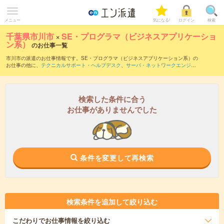
メニュー
気になる!
ログイン
検索
千葉県市川市
×
SE・プログラマ（ビジネスアプリケーショ
ン系）
のお仕事一覧
市川市の派遣のお仕事情報です。SE・プログラマ（ビジネスアプリケーション系）の
お仕事の他に、
テクニカルサポート・ヘルプデスク
、
サーバ・ネットワークエンジニ
ア
、
PM・PMO
などを取り揃えています。さらに、
短期
・
単発
などの期間や、
職種未
経験OK
などのこだわり条件で絞り込んでいただけます。職種辞典：
SE・プログラマ
（ビジネスアプリケーション系）のお仕事とは？とは？
検索した条件に合う
お仕事がありませんでした
条件を変更して再検索
検索条件を追加して絞り込む
こだわり
でお仕事情報を絞り込む