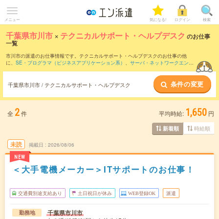
メニュー
気になる!
ログイン
検索
千葉県市川市
×
テクニカルサポート・ヘルプデスク
のお仕事
一覧
市川市の派遣のお仕事情報です。テクニカルサポート・ヘルプデスクのお仕事の他
に、
SE・プログラマ（ビジネスアプリケーション系）
、
サーバ・ネットワークエンジ
ニア
、
PM・PMO
などを取り揃えています。さらに、
短期
・
単発
などの期間や、
職種
未経験OK
などのこだわり条件で絞り込んでいただけます。職種辞典：
テクニカルサポ
条件の変更
ート・ヘルプデスクのお仕事とは？とは？
千葉県市川市 / テクニカルサポート・ヘルプデスク
2
1,650
全
件
平均時給:
円
時給順
新着順
未読
掲載日
2026/08/06
NEW
＜大手電機メーカー＞ITサポートのお仕事！
交通費別途支給あり
土日祝日が休み
WEB登録OK
派遣
千葉県市川市
勤務地