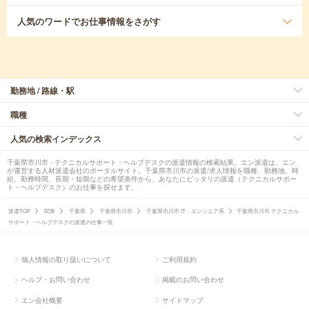
人気のワード
でお仕事情報をさがす
勤務地 / 路線・駅
職種
人気の検索インデックス
千葉県市川市 - テクニカルサポート・ヘルプデスクの派遣情報の検索結果。エン派遣は、エン
が運営する人材派遣会社のポータルサイト。千葉県市川市の派遣/求人情報を職種、勤務地、時
給、勤務時間、長期・短期などの希望条件から、あなたにピッタリの派遣（テクニカルサポー
ト・ヘルプデスク）のお仕事を探せます。
派遣TOP
関東
千葉県
千葉県市川市
千葉県市川市 IT・エンジニア系
千葉県市川市 テクニカル
サポート・ヘルプデスクの派遣の仕事一覧
個人情報の取り扱いについて
ご利用規約
ヘルプ・お問い合わせ
掲載のお問い合わせ
エン会社概要
サイトマップ