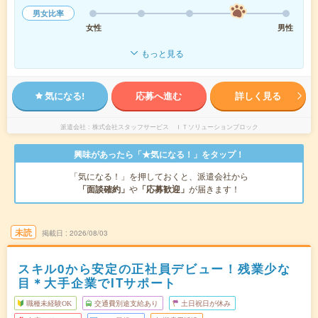
男女比率
女性
男性
もっと見る
気になる!
応募へ進む
詳しく見る
派遣会社
株式会社スタッフサービス ＩＴソリューションブロック
興味があったら「★気になる！」をタップ！
「気になる！」を押しておくと、派遣会社から
「面談確約」
や
「応募歓迎」
が届きます！
未読
掲載日
2026/08/03
スキル0から安定の正社員デビュー！残業少な
目＊大手企業でITサポート
職種未経験OK
交通費別途支給あり
土日祝日が休み