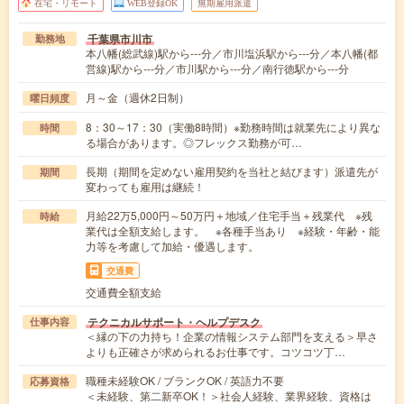
在宅・リモート
WEB登録OK
無期雇用派遣
千葉県市川市
勤務地
本八幡(総武線)駅から---分／市川塩浜駅から---分／本八幡(都
営線)駅から---分／市川駅から---分／南行徳駅から---分
月～金（週休2日制）
曜日頻度
8：30～17：30（実働8時間）※勤務時間は就業先により異な
時間
る場合があります。◎フレックス勤務が可…
長期（期間を定めない雇用契約を当社と結びます）派遣先が
期間
変わっても雇用は継続！
月給22万5,000円～50万円＋地域／住宅手当＋残業代 ※残
時給
業代は全額支給します。 ※各種手当あり ※経験・年齢・能
力等を考慮して加給・優遇します。
交通費
交通費全額支給
テクニカルサポート・ヘルプデスク
仕事内容
＜縁の下の力持ち！企業の情報システム部門を支える＞早さ
よりも正確さが求められるお仕事です。コツコツ丁…
職種未経験OK / ブランクOK / 英語力不要
応募資格
＜未経験、第二新卒OK！＞社会人経験、業界経験、資格は