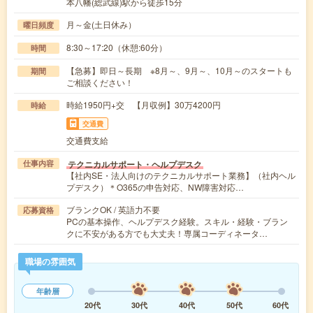
本八幡(総武線)駅から徒歩15分
月～金(土日休み）
曜日頻度
8:30～17:20（休憩:60分）
時間
【急募】即日～長期 ※8月～、9月～、10月～のスタートも
期間
ご相談ください！
時給1950円+交 【月収例】30万4200円
時給
交通費
交通費支給
テクニカルサポート・ヘルプデスク
仕事内容
【社内SE・法人向けのテクニカルサポート業務】（社内ヘル
プデスク）＊O365の申告対応、NW障害対応…
ブランクOK / 英語力不要
応募資格
PCの基本操作、ヘルプデスク経験。スキル・経験・ブラン
クに不安がある方でも大丈夫！専属コーディネータ…
職場の雰囲気
年齢層
20代
30代
40代
50代
60代