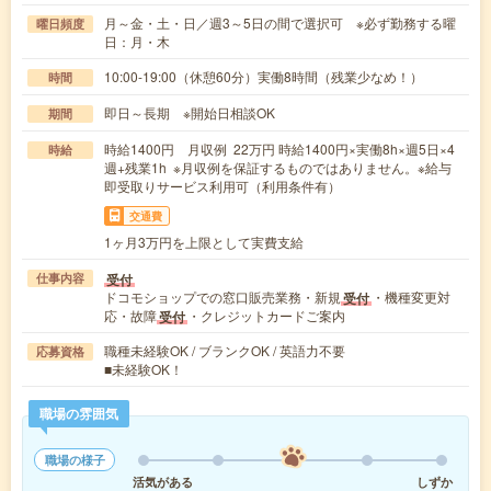
月～金・土・日／週3～5日の間で選択可 ※必ず勤務する曜
曜日頻度
日：月・木
10:00-19:00（休憩60分）実働8時間（残業少なめ！）
時間
即日～長期 ※開始日相談OK
期間
時給1400円 月収例 22万円 時給1400円×実働8h×週5日×4
時給
週+残業1h ※月収例を保証するものではありません。※給与
即受取りサービス利用可（利用条件有）
交通費
1ヶ月3万円を上限として実費支給
受付
仕事内容
ドコモショップでの窓口販売業務・新規
・機種変更対
受付
応・故障
・クレジットカードご案内
受付
職種未経験OK / ブランクOK / 英語力不要
応募資格
■未経験OK！
職場の雰囲気
職場の様子
活気がある
しずか