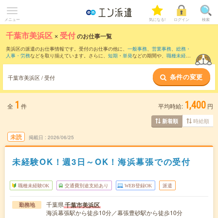
メニュー
気になる!
ログイン
検索
千葉市美浜区
×
受付
のお仕事一覧
美浜区の派遣のお仕事情報です。受付のお仕事の他に、
一般事務
、
営業事務
、
総務・
人事・労務
などを取り揃えています。さらに、
短期
・
単発
などの期間や、
職種未経験
OK
などのこだわり条件で絞り込んでいただけます。職種辞典：
受付のお仕事とは？と
は？
条件の変更
千葉市美浜区 / 受付
1
1,400
全
件
平均時給:
円
時給順
新着順
未読
掲載日
2026/06/25
未経験OK！週3日～OK！海浜幕張での受付
職種未経験OK
交通費別途支給あり
WEB登録OK
派遣
千葉県
千葉市美浜区
勤務地
海浜幕張駅から徒歩10分／幕張豊砂駅から徒歩10分