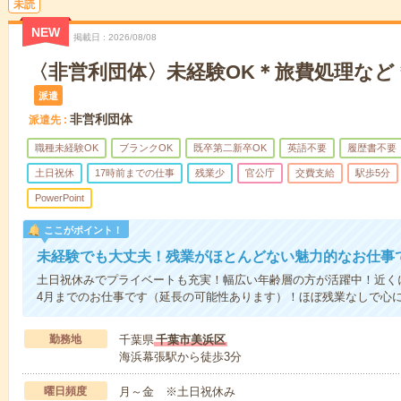
未読
NEW
掲載日
2026/08/08
〈非営利団体〉未経験OK＊旅費処理など
派遣
非営利団体
派遣先
職種未経験OK
ブランクOK
既卒第二新卒OK
英語不要
履歴書不要
土日祝休
17時前までの仕事
残業少
官公庁
交費支給
駅歩5分
PowerPoint
ここがポイント！
未経験でも大丈夫！残業がほとんどない魅力的なお仕事
土日祝休みでプライベートも充実！幅広い年齢層の方が活躍中！近くに
4月までのお仕事です（延長の可能性あります）！ほぼ残業なしで心
勤務地
千葉県
千葉市美浜区
海浜幕張駅から徒歩3分
曜日頻度
月～金 ※土日祝休み