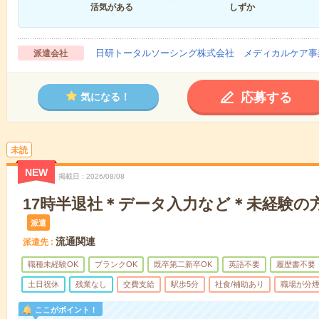
活気がある
しずか
日研トータルソーシング株式会社 メディカルケア事
派遣会社
応募する
気になる！
未読
NEW
掲載日
2026/08/08
17時半退社＊データ入力など＊未経験の
派遣
流通関連
派遣先
職種未経験OK
ブランクOK
既卒第二新卒OK
英語不要
履歴書不要
土日祝休
残業なし
交費支給
駅歩5分
社食/補助あり
職場が分
ここがポイント！