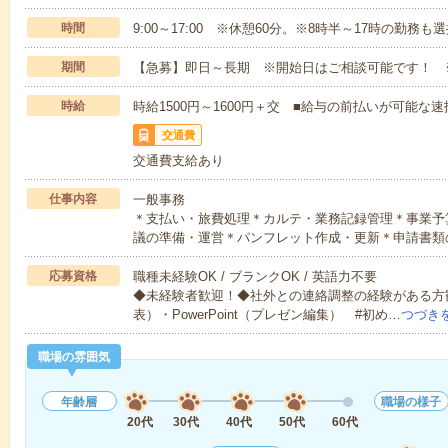
時間
9:00～17:00 ※休憩60分。※8時半～17時の勤務も
期間
【急募】即日～長期 ※開始日はご相談可能です！ 
時給
時給1500円～1600円＋交 ■給与の前払いが可能な
交通費
交通費支給あり
仕事内容
一般事務
＊支払い・旅費処理＊カルテ・業務記録管理＊事業予
議の準備・運営＊パンフレット作成・更新＊申請書類
応募資格
職種未経験OK / ブランクOK / 英語力不要
◆未経験者歓迎！◆社外との連絡調整の経験がある方歓
表）・PowerPoint（プレゼン編集） #初め…
つづき
職場の雰囲気
年齢層
職場の様子
20代
30代
40代
50代
60代