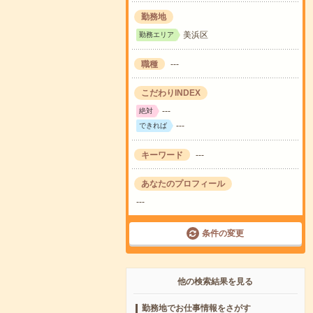
勤務地
美浜区
勤務エリア
職種
---
こだわりINDEX
---
絶対
---
できれば
キーワード
---
あなたのプロフィール
---
条件の変更
他の検索結果を見る
勤務地でお仕事情報をさがす