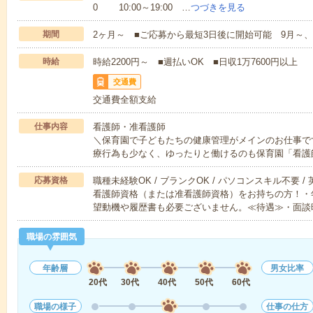
0 10:00～19:00 …
つづきを見る
期間
2ヶ月～ ■ご応募から最短3日後に開始可能 9月～、
時給
時給2200円～ ■週払いOK ■日収1万7600円以上
交通費
交通費全額支給
仕事内容
看護師・准看護師
＼保育園で子どもたちの健康管理がメインのお仕事で
療行為も少なく、ゆったりと働けるのも保育園「看護
応募資格
職種未経験OK / ブランクOK / パソコンスキル不要 /
看護師資格（または准看護師資格）をお持ちの方！・
望動機や履歴書も必要ございません。≪待遇≫・面談
職場の雰囲気
年齢層
男女比率
20代
30代
40代
50代
60代
職場の様子
仕事の仕方