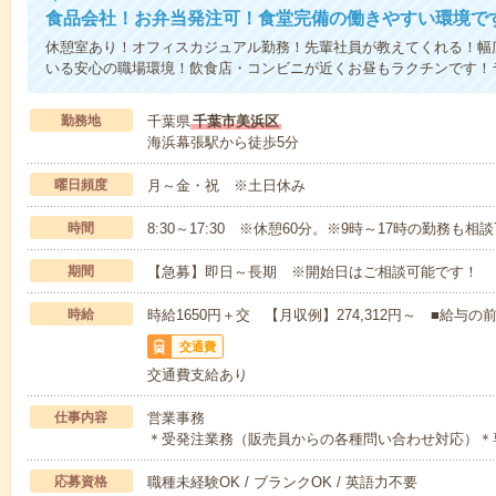
食品会社！お弁当発注可！食堂完備の働きやすい環境で
休憩室あり！オフィスカジュアル勤務！先輩社員が教えてくれる！幅
いる安心の職場環境！飲食店・コンビニが近くお昼もラクチンです！
勤務地
千葉県
千葉市美浜区
海浜幕張駅から徒歩5分
曜日頻度
月～金・祝 ※土日休み
時間
8:30～17:30 ※休憩60分。※9時～17時の勤務も相
期間
【急募】即日～長期 ※開始日はご相談可能です！
時給
時給1650円＋交 【月収例】274,312円～ ■給
交通費
交通費支給あり
仕事内容
営業事務
＊受発注業務（販売員からの各種問い合わせ対応）＊
応募資格
職種未経験OK / ブランクOK / 英語力不要