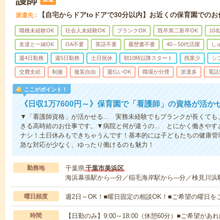
護師
【自宅からドアtoドアで30分以内】お近くの保育園でのお
派遣先
職種未経験OK
社会人未経験OK
ブランクOK
既卒第二新卒OK
10
友達と一緒OK
OA不要
英語不要
履歴書不要
40～50代活躍
し
週4日勤務
週5日勤務
土日祝休
朝10時以降スタート
残業少
シ
交費支給
制服
服装自由
週払いOK
職場が分煙
派遣多
電話
ここがポイント！
《日収1万7600円～》保育園で「看護師」の資格が活
▼「看護師資格」が活かせる... 実務未経験でもブランクが長くて
きる高時給のお仕事です。▼病院と何が違うの... とにかく働きや
ナシ！土日休みもできちゃうんです！基本的には子どもたちの健康管
急な対応が少なく、ゆったり働けるのも魅力！
勤務地
千葉県
千葉市美浜区
海浜幕張駅から---分／稲毛海岸駅から---分／検見川浜駅
曜日頻度
週2日～OK！■曜日固定の相談OK！■ご希望の曜日を
時間
【日勤のみ】9:00～18:00（休憩60分）■ご希望があれ