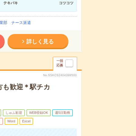
テキパキ
コツコツ
業部 ナース派遣
詳しく見る
一括
応募
No.SSKCS2404399500
方も歓迎＊駅チカ
しゅふ歓迎
WEB登録OK
週5日勤務
煙
Word
Excel