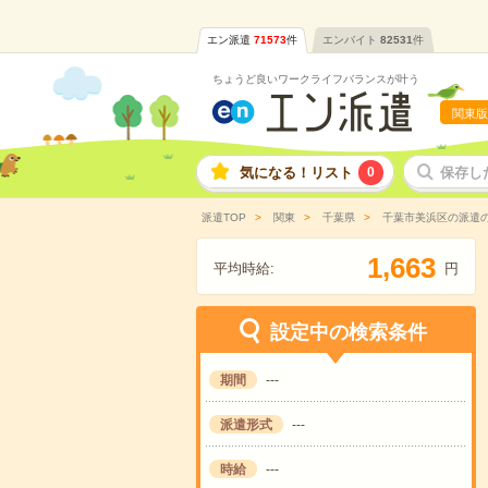
エン派遣
71573
件
エンバイト
82531
件
ちょうど良いワークライフバランスが叶う
関東版
気になる！リスト
0
保存し
派遣TOP
関東
千葉県
千葉市美浜区の派遣
,
1
6
6
3
平均時給:
円
設定中の検索条件
期間
---
派遣形式
---
時給
---