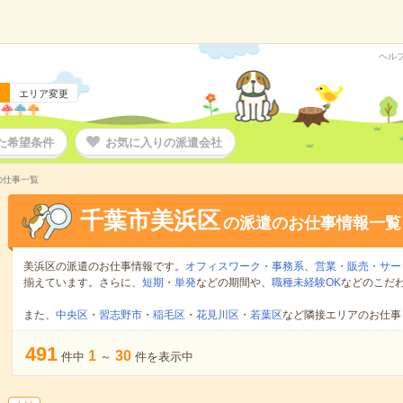
ヘル
エリア変更
た希望条件
お気に入りの派遣会社
の仕事一覧
千葉市美浜区
の派遣のお仕事情報一覧
美浜区の派遣のお仕事情報です。
オフィスワーク・事務系
、
営業・販売・サー
揃えています。さらに、
短期
・
単発
などの期間や、
職種未経験OK
などのこだ
また、
中央区
・
習志野市
・
稲毛区
・
花見川区
・
若葉区
など隣接エリアのお仕事
491
1
30
件中
～
件を表示中