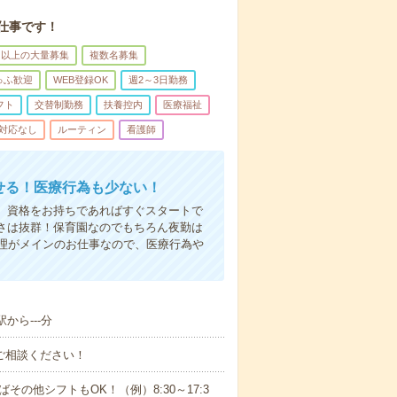
仕事です！
名以上の大量募集
複数名募集
ゅふ歓迎
WEB登録OK
週2～3日勤務
フト
交替制勤務
扶養控内
医療福祉
対応なし
ルーティン
看護師
かせる！医療行為も少ない！
も、資格をお持ちであればすぐスタートで
すさは抜群！保育園なのでもちろん夜勤は
理がメインのお仕事なので、医療行為や
から---分
ご相談ください！
ばその他シフトもOK！（例）8:30～17:3