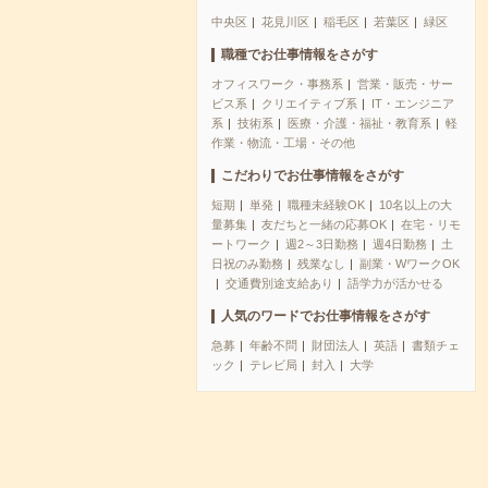
中央区
花見川区
稲毛区
若葉区
緑区
職種でお仕事情報をさがす
オフィスワーク・事務系
営業・販売・サー
ビス系
クリエイティブ系
IT・エンジニア
系
技術系
医療・介護・福祉・教育系
軽
作業・物流・工場・その他
こだわりでお仕事情報をさがす
短期
単発
職種未経験OK
10名以上の大
量募集
友だちと一緒の応募OK
在宅・リモ
ートワーク
週2～3日勤務
週4日勤務
土
日祝のみ勤務
残業なし
副業・WワークOK
交通費別途支給あり
語学力が活かせる
人気のワードでお仕事情報をさがす
急募
年齢不問
財団法人
英語
書類チェ
ック
テレビ局
封入
大学