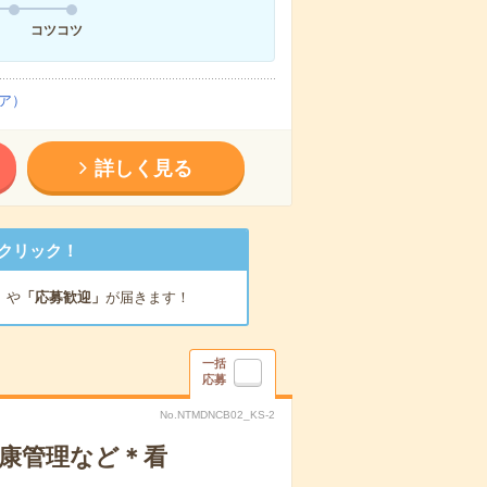
コツコツ
ア）
詳しく見る
クリック！
」
や
「応募歓迎」
が届きます！
一括
応募
No.NTMDNCB02_KS-2
健康管理など＊看