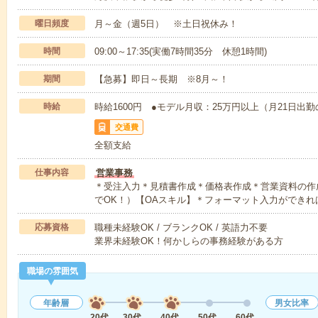
曜日頻度
月～金（週5日） ※土日祝休み！
時間
09:00～17:35(実働7時間35分 休憩1時間)
期間
【急募】即日～長期 ※8月～！
時給
時給1600円 ●モデル月収：25万円以上（月21日出
交通費
全額支給
仕事内容
営業事務
＊受注入力＊見積書作成＊価格表作成＊営業資料の作
でOK！）【OAスキル】＊フォーマット入力ができれ
応募資格
職種未経験OK / ブランクOK / 英語力不要
業界未経験OK！何かしらの事務経験がある方
職場の雰囲気
年齢層
男女比率
20代
30代
40代
50代
60代