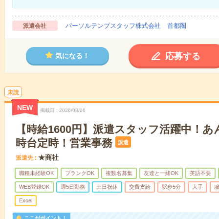
パーソルテンプスタッフ株式会社 首都圏
派遣会社
応募する
気になる！
未読
NEW
掲載日
2026/08/06
【時給1600円】派遣スタッフ活躍中！あ
時台定時！営業事務
派遣
★商社
派遣先
職種未経験OK
ブランクOK
複数名募集
友達と一緒OK
英語不要
WEB登録OK
週5日勤務
土日祝休
交費支給
駅歩5分
大手
Excel
ここがポイント！