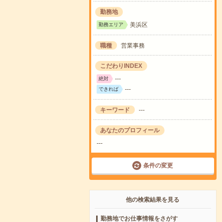
勤務地
美浜区
勤務エリア
職種
営業事務
こだわりINDEX
---
絶対
---
できれば
キーワード
---
あなたのプロフィール
---
条件の変更
他の検索結果を見る
勤務地でお仕事情報をさがす