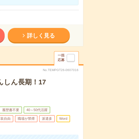
詳しく見る
一括
応募
No.TEMPGT26-0607016
んしん長期！17
履歴書不要
40～50代活躍
服装自由
職場が禁煙
派遣多
Word