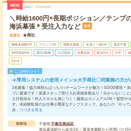
NEW
掲載日
2026/08/06
＼時給1600円×長期ポジション／テンプ
海浜幕張＊受注入力など
派遣
★商社
派遣先
職種未経験OK
ブランクOK
複数名募集
友達と一緒OK
英語不要
WEB登録OK
週5日勤務
土日祝休
交費支給
駅歩5分
大手
Excel
ここがポイント！
≪専用システムの使用メイン≫大手商社〇同業務の方が
2名募集！協力体制もばっちり○チームワークが魅力！GOOD環境＊
プに最適です！派遣スタッフ受け入れ実績多数あり！分からないこと
土日祝休み！対人スキルも身につく！服装はカジュアルOK＊髪型や
す。未経験歓迎のお仕事が豊富なテンプスタッフ。あなたの「やって
歩…
つづきを見る
勤務地
千葉県
千葉市美浜区
海浜幕張駅から徒歩3分／幕張本郷駅から民間バス15