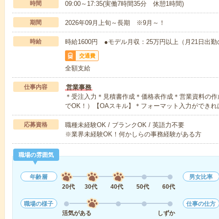
時間
09:00～17:35(実働7時間35分 休憩1時間)
期間
2026年09月上旬～長期 ※9月～！
時給
時給1600円 ●モデル月収：25万円以上（月21日出
交通費
全額支給
仕事内容
営業事務
＊受注入力＊見積書作成＊価格表作成＊営業資料の作
でOK！）【OAスキル】＊フォーマット入力ができれ
応募資格
職種未経験OK / ブランクOK / 英語力不要
※業界未経験OK！何かしらの事務経験がある方
職場の雰囲気
年齢層
男女比率
20代
30代
40代
50代
60代
職場の様子
仕事の仕方
活気がある
しずか