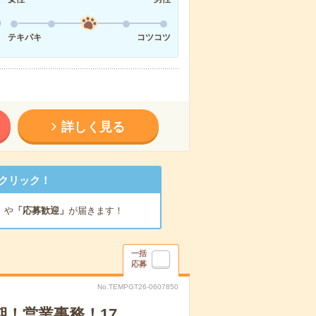
テキパキ
コツコツ
詳しく見る
クリック！
」
や
「応募歓迎」
が届きます！
一括
応募
No.TEMPGT26-0607850
期！営業事務！17