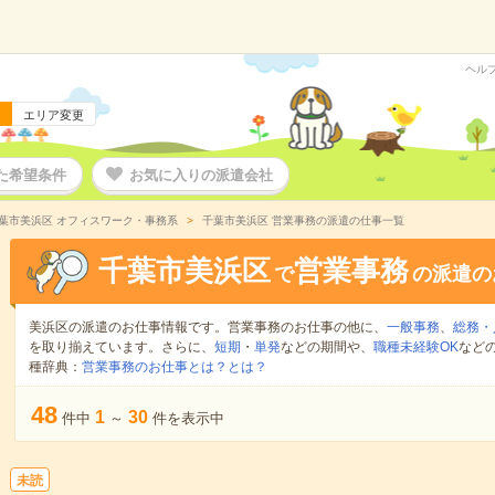
ヘル
エリア変更
た希望条件
お気に入りの派遣会社
葉市美浜区 オフィスワーク・事務系
千葉市美浜区 営業事務の派遣の仕事一覧
千葉市美浜区
営業事務
で
の派遣の
美浜区の派遣のお仕事情報です。営業事務のお仕事の他に、
一般事務
、
総務・
を取り揃えています。さらに、
短期
・
単発
などの期間や、
職種未経験OK
など
種辞典：
営業事務のお仕事とは？とは？
48
1
30
件中
～
件を表示中
未読