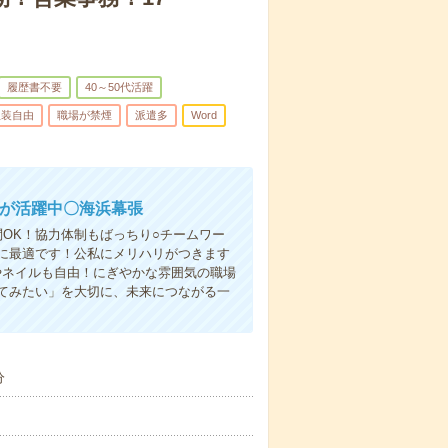
履歴書不要
40～50代活躍
服装自由
職場が禁煙
派遣多
Word
間が活躍中〇海浜幕張
OK！協力体制もばっちり○チームワー
プに最適です！公私にメリハリがつきます
やネイルも自由！にぎやかな雰囲気の職場
てみたい」を大切に、未来につながる一
分