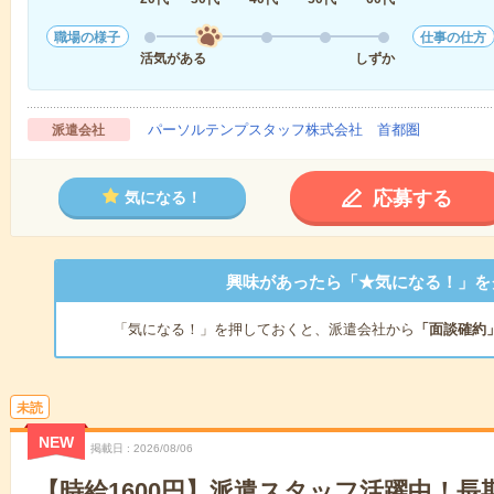
職場の様子
仕事の仕方
活気がある
しずか
パーソルテンプスタッフ株式会社 首都圏
派遣会社
応募する
気になる！
興味があったら「★気になる！」を
「気になる！」を押しておくと、派遣会社から
「面談確約
未読
NEW
掲載日
2026/08/06
【時給1600円】派遣スタッフ活躍中！長