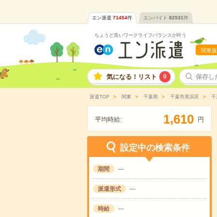
エン派遣
71454
件
エンバイト
82531
件
ちょうど良いワークライフバランスが叶う
関東版
気になる！リスト
0
保存し
派遣TOP
関東
千葉県
千葉市美浜区
千
,
1
6
1
0
平均時給:
円
設定中の検索条件
期間
---
派遣形式
---
時給
---