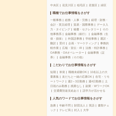
中央区
花見川区
稲毛区
若葉区
緑区
職種でお仕事情報をさがす
一般事務
総務・人事・労務
経理・財務・
会計・英文経理
貿易・国際事務
データ入
力・タイピング
秘書・セクレタリー
その
他事務系
金融事務（銀行）
金融事務（生
保・損保）
外国語事務
学校事務
通訳・
翻訳
受付
企画・マーケティング
事務的
軽作業
広報・宣伝・IR
法務・特許事務
OA事務・OAオペレーター
金融事務（証
券）
金融事務（その他）
こだわりでお仕事情報をさがす
短期
単発
職種未経験OK
10名以上の大
量募集
友だちと一緒の応募OK
在宅・リモ
ートワーク
週2～3日勤務
週4日勤務
土
日祝のみ勤務
残業なし
副業・WワークOK
交通費別途支給あり
語学力が活かせる
人気のワードでお仕事情報をさがす
急募
年齢不問
財団法人
英語
書類チェ
ック
テレビ局
封入
大学