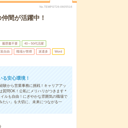
No.TEMPGT26-0605516
の仲間が活躍中！
履歴書不要
40～50代活躍
服装自由
職場が禁煙
派遣多
Word
いる安心環境！
未経験から営業事務に挑戦！キャリアアッ
は質問OK！公私にメリハリがつきます＊
ネイルも自由！にぎやかな雰囲気の職場で
みたい」を大切に、未来につながる一
分