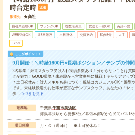
時台定時
派遣
★商社
派遣先
職種未経験OK
ブランクOK
複数名募集
友達と一緒OK
英語不要
WEB登録OK
週5日勤務
土日祝休
交費支給
駅歩5分
大手
Excel
ここがポイント！
9月開始！＼時給1600円×長期ポジション／テンプの仲
2名募集！派遣スタッフ受け入れ実績多数あり！分からないことは質問
クが魅力！GOOD環境＊未経験から営業事務に挑戦！キャリアアッ
＊土日祝休み！対人スキルも身につく！服装はカジュアルOK＊髪型
です。未経験歓迎のお仕事が豊富なテンプスタッフ。あなたの「やっ
歩…
つづきを見る
勤務地
千葉県
千葉市美浜区
海浜幕張駅から徒歩3分／幕張本郷駅から民間バス15
曜日頻度
月～金（週5日） ※土日祝休み！