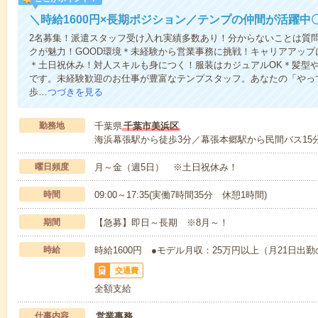
＼時給1600円×長期ポジション／テンプの仲間が活躍中
2名募集！派遣スタッフ受け入れ実績多数あり！分からないことは質問
クが魅力！GOOD環境＊未経験から営業事務に挑戦！キャリアアッ
＊土日祝休み！対人スキルも身につく！服装はカジュアルOK＊髪型
です。未経験歓迎のお仕事が豊富なテンプスタッフ。あなたの「やっ
歩…
つづきを見る
勤務地
千葉県
千葉市美浜区
海浜幕張駅から徒歩3分／幕張本郷駅から民間バス15
曜日頻度
月～金（週5日） ※土日祝休み！
時間
09:00～17:35(実働7時間35分 休憩1時間)
期間
【急募】即日～長期 ※8月～！
時給
時給1600円 ●モデル月収：25万円以上（月21日出
交通費
全額支給
仕事内容
営業事務