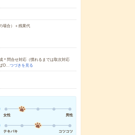
勤の場合）＋残業代
成＊問合せ対応（慣れるまでは取次対応
ばO…
つづきを見る
女性
男性
テキパキ
コツコツ