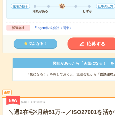
職場の様子
仕事の仕方
活気がある
しずか
E-agent株式会社（関東）
派遣会社
応募する
気になる！
興味があったら「★気になる！」を
「気になる！」を押しておくと、派遣会社から
「面談確約
未読
NEW
掲載日
2026/08/06
＼週2在宅×月給51万～／ISO27001を活