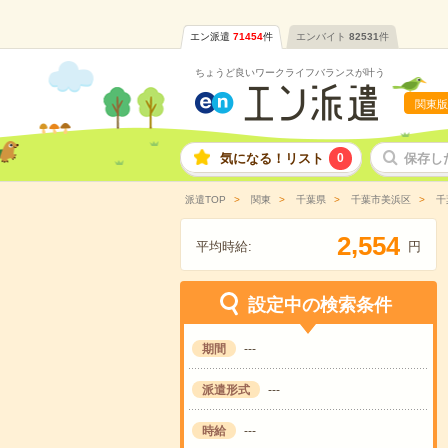
エン派遣
71454
件
エンバイト
82531
件
ちょうど良いワークライフバランスが叶う
関東版
気になる！リスト
0
保存し
派遣TOP
関東
千葉県
千葉市美浜区
千
,
2
5
5
4
平均時給:
円
設定中の検索条件
期間
---
派遣形式
---
時給
---