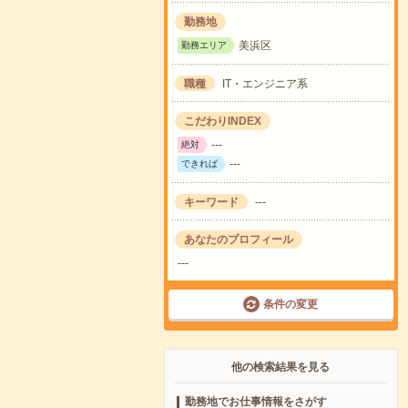
勤務地
美浜区
勤務エリア
職種
IT・エンジニア系
こだわりINDEX
---
絶対
---
できれば
キーワード
---
あなたのプロフィール
---
条件の変更
他の検索結果を見る
勤務地でお仕事情報をさがす