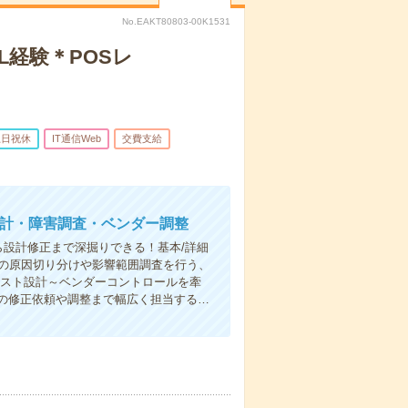
No.EAKT80803-00K1531
L経験＊POSレ
土日祝休
IT通信Web
交費支給
設計・障害調査・ベンダー調整
ら設計修正まで深掘りできる！基本/詳細
害の原因切り分けや影響範囲調査を行う、
テスト設計～ベンダーコントロールを牽
の修正依頼や調整まで幅広く担当する…