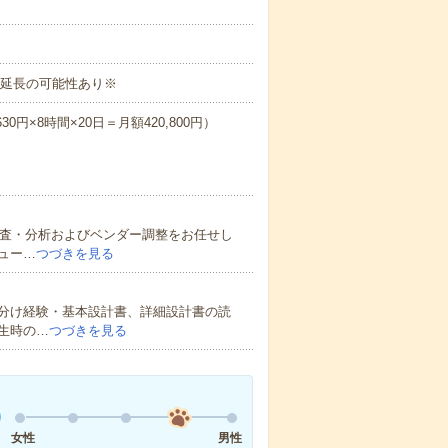
ト延長の可能性あり※
30円×8時間×20日＝月額420,800円）
調査・分析およびベンダー調整をお任せし
ュー…
つづきを見る
分け経験・基本設計書、詳細設計書の読
生時の…
つづきを見る
女性
男性