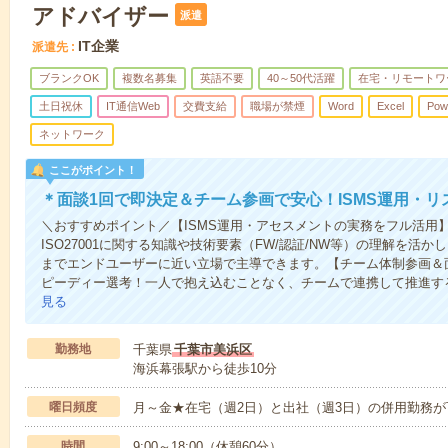
アドバイザー
派遣
IT企業
派遣先
ブランクOK
複数名募集
英語不要
40～50代活躍
在宅・リモートワ
土日祝休
IT通信Web
交費支給
職場が禁煙
Word
Excel
Pow
ネットワーク
ここがポイント！
＊面談1回で即決定＆チーム参画で安心！ISMS運用・
＼おすすめポイント／【ISMS運用・アセスメントの実務をフル活用
ISO27001に関する知識や技術要素（FW/認証/NW等）の理解を活
までエンドユーザーに近い立場で主導できます。【チーム体制参画＆
ピーディー選考！一人で抱え込むことなく、チームで連携して推進す
見る
勤務地
千葉県
千葉市美浜区
海浜幕張駅から徒歩10分
曜日頻度
月～金★在宅（週2日）と出社（週3日）の併用勤務が
時間
9:00～18:00（休憩60分）