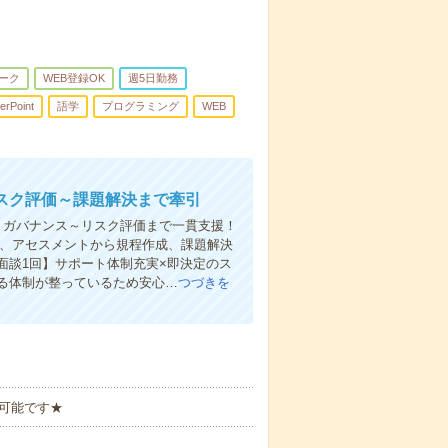
ーク
WEB登録OK
週5日勤務
erPoint
語学
プログラミング
WEB
リスク評価～課題解決まで牽引
】ガバナンス～リスク評価まで一貫支援！
かし、アセスメントから規程作成、課題解決
面談1回】サポート体制充実×即決定のス
る体制が整っているため安心…
つづきを
可能です★