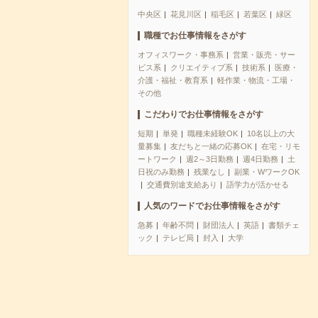
中央区
花見川区
稲毛区
若葉区
緑区
職種でお仕事情報をさがす
オフィスワーク・事務系
営業・販売・サー
ビス系
クリエイティブ系
技術系
医療・
介護・福祉・教育系
軽作業・物流・工場・
その他
こだわりでお仕事情報をさがす
短期
単発
職種未経験OK
10名以上の大
量募集
友だちと一緒の応募OK
在宅・リモ
ートワーク
週2～3日勤務
週4日勤務
土
日祝のみ勤務
残業なし
副業・WワークOK
交通費別途支給あり
語学力が活かせる
人気のワードでお仕事情報をさがす
急募
年齢不問
財団法人
英語
書類チェ
ック
テレビ局
封入
大学