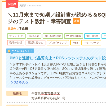
NEW
掲載日
2026/08/06
＼11月末まで短期／設計書が読める＆SQ
ジのテスト設計・障害調査
派遣
IT企業
派遣先
ブランクOK
英語不要
40～50代活躍
WEB登録OK
週5日勤務
職場が禁煙
電話対応なし
プログラミング
WEB
ネットワーク
ここがポイント！
PMOと連携して品質向上＊POSレジシステムのテスト
＼おすすめポイント／【設計書読解×SQL経験が活きる】障害分析か
設計書やAPI・DB定義書を読み解き、SQLでの確認作業を通じて障
手応えあるポジションです。【PMO連携で品質管理スキルアップ】
引！テスターの成果物レビューやテスト設計はもちろん、ベンダーへ
つづきを見る
勤務地
千葉県
千葉市美浜区
海浜幕張駅から徒歩10分