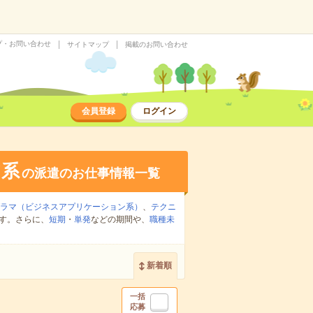
プ・お問い合わせ
サイトマップ
掲載のお問い合わせ
会員登録
ログイン
ア系
の派遣のお仕事情報一覧
グラマ（ビジネスアプリケーション系）
、
テクニ
す。さらに、
短期
・
単発
などの期間や、
職種未
新着順
一括
応募