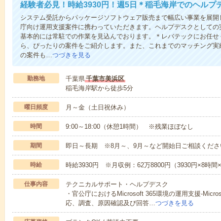
経験者必見！時給3930円！週5日＊稲毛海岸でのヘルプ
システム受託からパッケージソフトウェア販売まで幅広い事業を展開
庁向け運用支援案件に携わっていただきます。ヘルプデスクとしての
基本的には常駐での作業を見込んでおります。＊レバテックにお任せ
ら、ぴったりの案件をご紹介します。また、これまでのマッチング実
の案件も…
つづきを見る
勤務地
千葉県
千葉市美浜区
稲毛海岸駅から徒歩5分
曜日頻度
月～金（土日祝休み）
時間
9:00～18:00（休憩1時間） ※残業ほぼなし
期間
即日～長期 ※8月～、9月～など開始日ご相談くださ
時給
時給3930円 ※月収例：62万8800円（3930円×8時
仕事内容
テクニカルサポート・ヘルプデスク
・官公庁におけるMicrosoft 365環境の運用支援-Mic
応、調査、原因確認及び回答…
つづきを見る