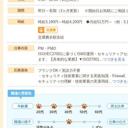
期間
即日～長期（3ヵ月更新） ※開始日お気軽にご相談
時給
時給3,190円～時給4,200円 ◆月給51万円～（例：3,1
交通費
交通費全額支給
仕事内容
PM・PMO
ISO/IEC27001に基づくISMS運用・セキュリテ
ます。【具体的な業務】▼ISO27001…
つづきを見る
応募資格
ブランクOK / 英語力不要
・セキュリティ技術要素に関する実践知識・Firewall
セキュリティの理解・技術要素の実運用経…
つづきを
職場の雰囲気
年齢層
男女比率
20代
30代
40代
50代
60代
職場の様子
仕事の仕方
活気がある
しずか