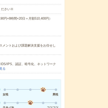
ください※
90円×8時間×20日＝月額510,400円）
ィアセスメントおよび課題解決支援をお任せし
、IDS/IPS、認証、暗号化、ネットワーク
見る
女性
男性
テキパキ
コツコツ