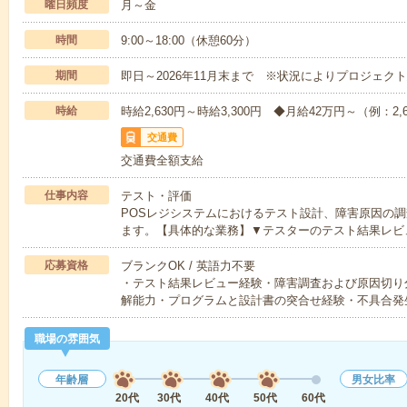
曜日頻度
月～金
時間
9:00～18:00（休憩60分）
期間
即日～2026年11月末まで ※状況によりプロジェク
時給
時給2,630円～時給3,300円 ◆月給42万円～（例：2,6
交通費
交通費全額支給
仕事内容
テスト・評価
POSレジシステムにおけるテスト設計、障害原因の
ます。【具体的な業務】▼テスターのテスト結果レビ
応募資格
ブランクOK / 英語力不要
・テスト結果レビュー経験・障害調査および原因切り
解能力・プログラムと設計書の突合せ経験・不具合発
職場の雰囲気
年齢層
男女比率
20代
30代
40代
50代
60代