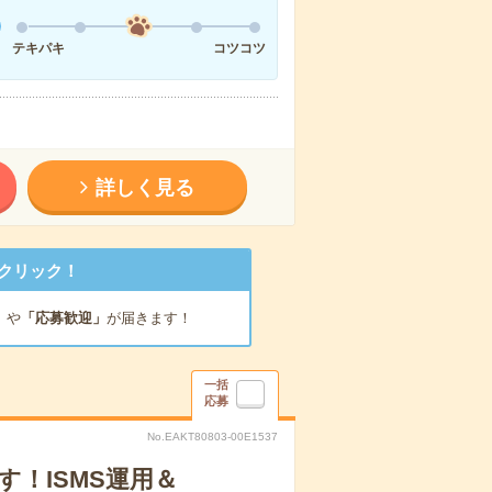
テキパキ
コツコツ
詳しく見る
クリック！
」
や
「応募歓迎」
が届きます！
一括
応募
No.EAKT80803-00E1537
かす！ISMS運用＆