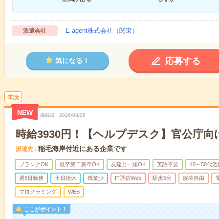
E-agent株式会社（関東）
派遣会社
応募する
気になる！
未読
NEW
掲載日
2026/08/06
時給3930円！【ヘルプデスク】官公庁向
稲毛海岸付近にある企業です
派遣先
ブランクOK
既卒第二新卒OK
友達と一緒OK
英語不要
40～50代活
週5日勤務
土日祝休
残業少
IT通信Web
駅歩5分
服装自由
プログラミング
WEB
ここがポイント！