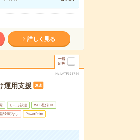
詳しく見る
一括
応募
No.LVTF678744
け運用支援
派遣
躍
しゅふ歓迎
WEB登録OK
電話対応なし
PowerPoint