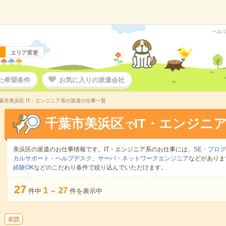
ヘル
エリア変更
た希望条件
お気に入りの派遣会社
葉市美浜区 IT・エンジニア系の派遣の仕事一覧
千葉市美浜区
IT・エンジニ
で
美浜区の派遣のお仕事情報です。IT・エンジニア系のお仕事には、
SE・プロ
カルサポート・ヘルプデスク
、
サーバ・ネットワークエンジニア
などがありま
経験OK
などのこだわり条件で絞り込んでいただけます。
27
1
27
件中
～
件を表示中
未読