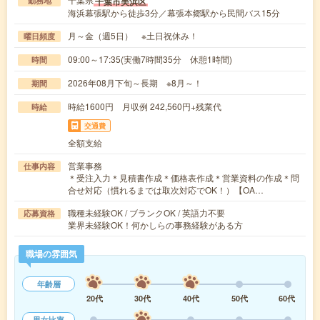
千葉市美浜区
勤務地
海浜幕張駅から徒歩3分／幕張本郷駅から民間バス15分
月～金（週5日） ※土日祝休み！
曜日頻度
09:00～17:35(実働7時間35分 休憩1時間)
時間
2026年08月下旬～長期 ※8月～！
期間
時給1600円 月収例 242,560円+残業代
時給
交通費
全額支給
営業事務
仕事内容
＊受注入力＊見積書作成＊価格表作成＊営業資料の作成＊問
合せ対応（慣れるまでは取次対応でOK！）【OA…
職種未経験OK / ブランクOK / 英語力不要
応募資格
業界未経験OK！何かしらの事務経験がある方
職場の雰囲気
年齢層
20代
30代
40代
50代
60代
男女比率