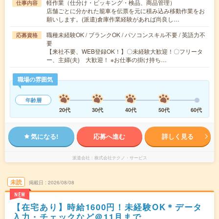
軽作業（仕分け・ピッキング・検品、商品管理）
仕事内容
店舗ごとに分かれた籠車を伝票を元に積み込み移動作業をお
願いします。(派遣)倉庫作業経験があれば尚良し…
職種未経験OK / ブランクOK / パソコンスキル不要 / 英語力不
応募資格
要
【来社不要、WEB登録OK！】〇未経験大歓迎！〇フリータ
ー、主婦(夫) 大歓迎！ ※お仕事の掛け持ち…
職場の雰囲気
年齢層
20代
30代
40代
50代
60代
気になる!
応募へ進む
詳しく見る
派遣会社
株式会社テクノ・サービス
未読
掲載日
2026/08/08
NEW
【在宅あり】時給1600円！未経験OK＊データ
入力・チェックなど＠11月まで