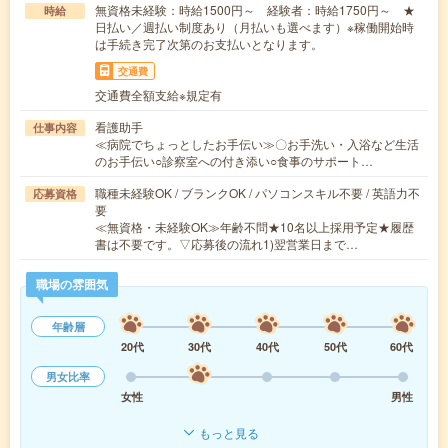
無資格未経験：時給1500円～ 経験者：時給1750円～ ★
時給
日払い／週払い制度あり（月払いも選べます）※稼働開始時
は手続き完了次第のお支払いとなります。
交通費
交通費全額支給※規定有
看護助手
仕事内容
≪病院でちょっとしたお手伝い≫〇お手洗い・入浴など生活
のお手伝い○診察室への付き添い○食事のサポート…
職種未経験OK / ブランクOK / パソコンスキル不要 / 英語力不
応募資格
要
≪無資格・未経験OK≫年齢不問★10名以上採用予定★履歴
書は不要です。▽応募後の流れ1)翌営業日まで…
職場の雰囲気
年齢層
20代
30代
40代
50代
60代
男女比率
女性
男性
もっと見る