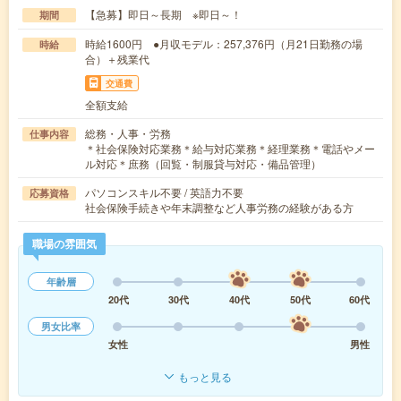
【急募】即日～長期 ※即日～！
期間
時給1600円 ●月収モデル：257,376円（月21日勤務の場
時給
合）＋残業代
交通費
全額支給
総務・人事・労務
仕事内容
＊社会保険対応業務＊給与対応業務＊経理業務＊電話やメー
ル対応＊庶務（回覧・制服貸与対応・備品管理）
パソコンスキル不要 / 英語力不要
応募資格
社会保険手続きや年末調整など人事労務の経験がある方
職場の雰囲気
年齢層
20代
30代
40代
50代
60代
男女比率
女性
男性
もっと見る