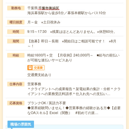
千葉県
千葉市美浜区
勤務地
海浜幕張駅から徒歩5分／幕張本郷駅からバス10分
月～金 ※土日祝休み
曜日頻度
9:15～17:30 ※残業はほとんどありません。※休憩60分。
時間
【急募】即日～長期 ※開始日はご相談可能です！ ※8月
期間
～！
時給1600円＋交 【月収例】240,000円～ ■給与の前払い
時給
が可能な速払いサービスあり
交通費
交通費支給あり
営業事務
仕事内容
＊クライアントへの成果報告＊架電結果の集計・分析＊クラ
イアントへの業務受託料請求＊仕入れ先への支払い…
ブランクOK / 英語力不要
応募資格
◆業界経験問いません！◆営業事務の経験がある方◆【必要
なOAスキル】Excel（関数） #初めての派…
職場の雰囲気