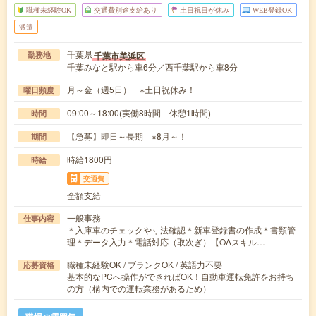
職種未経験OK
交通費別途支給あり
土日祝日が休み
WEB登録OK
派遣
千葉県
千葉市美浜区
勤務地
千葉みなと駅から車6分／西千葉駅から車8分
月～金（週5日） ※土日祝休み！
曜日頻度
09:00～18:00(実働8時間 休憩1時間)
時間
【急募】即日～長期 ※8月～！
期間
時給1800円
時給
交通費
全額支給
一般事務
仕事内容
＊入庫車のチェックや寸法確認＊新車登録書の作成＊書類管
理＊データ入力＊電話対応（取次ぎ）【OAスキル…
職種未経験OK / ブランクOK / 英語力不要
応募資格
基本的なPCへ操作ができればOK！自動車運転免許をお持ち
の方（構内での運転業務があるため）