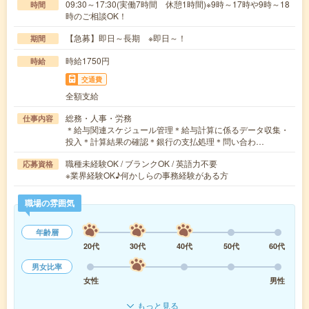
09:30～17:30(実働7時間 休憩1時間)※9時～17時や9時～18
時間
時のご相談OK！
【急募】即日～長期 ※即日～！
期間
時給1750円
時給
交通費
全額支給
総務・人事・労務
仕事内容
＊給与関連スケジュール管理＊給与計算に係るデータ収集・
投入＊計算結果の確認＊銀行の支払処理＊問い合わ…
職種未経験OK / ブランクOK / 英語力不要
応募資格
※業界経験OK♪何かしらの事務経験がある方
職場の雰囲気
年齢層
20代
30代
40代
50代
60代
男女比率
女性
男性
もっと見る