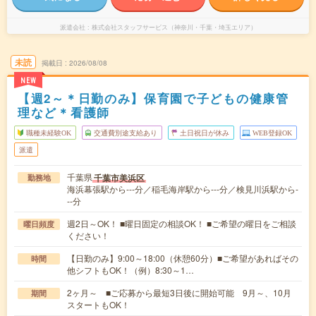
派遣会社
株式会社スタッフサービス（神奈川・千葉・埼玉エリア）
未読
掲載日
2026/08/08
NEW
【週2～＊日勤のみ】保育園で子どもの健康管
理など＊看護師
職種未経験OK
交通費別途支給あり
土日祝日が休み
WEB登録OK
派遣
千葉県
千葉市美浜区
勤務地
海浜幕張駅から---分／稲毛海岸駅から---分／検見川浜駅から-
--分
週2日～OK！ ■曜日固定の相談OK！ ■ご希望の曜日をご相談
曜日頻度
ください！
【日勤のみ】9:00～18:00（休憩60分）■ご希望があればその
時間
他シフトもOK！（例）8:30～1…
2ヶ月～ ■ご応募から最短3日後に開始可能 9月～、10月
期間
スタートもOK！