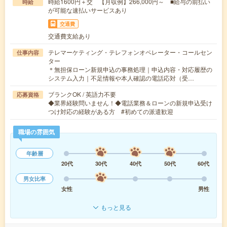
時給1600円＋交 【月収例】266,000円～ ■給与の前払い
時給
が可能な速払いサービスあり
交通費
交通費支給あり
テレマーケティング・テレフォンオペレーター・コールセン
仕事内容
ター
＊無担保ローン新規申込の事務処理｜申込内容・対応履歴の
システム入力｜不足情報や本人確認の電話応対（受…
ブランクOK / 英語力不要
応募資格
◆業界経験問いません！◆電話業務＆ローンの新規申込受け
つけ対応の経験がある方 #初めての派遣歓迎
職場の雰囲気
年齢層
20代
30代
40代
50代
60代
男女比率
女性
男性
もっと見る