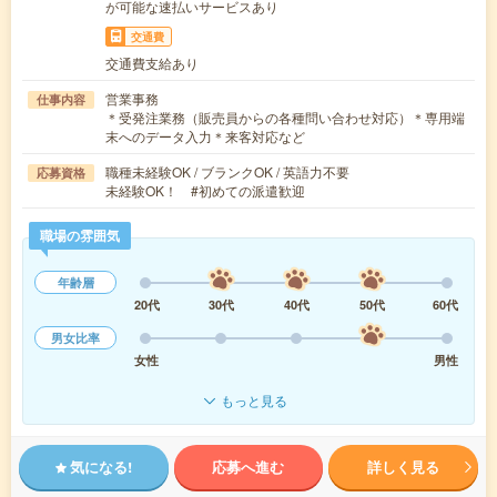
が可能な速払いサービスあり
交通費
交通費支給あり
営業事務
仕事内容
＊受発注業務（販売員からの各種問い合わせ対応）＊専用端
末へのデータ入力＊来客対応など
職種未経験OK / ブランクOK / 英語力不要
応募資格
未経験OK！ #初めての派遣歓迎
職場の雰囲気
年齢層
20代
30代
40代
50代
60代
男女比率
女性
男性
もっと見る
気になる!
応募へ進む
詳しく見る