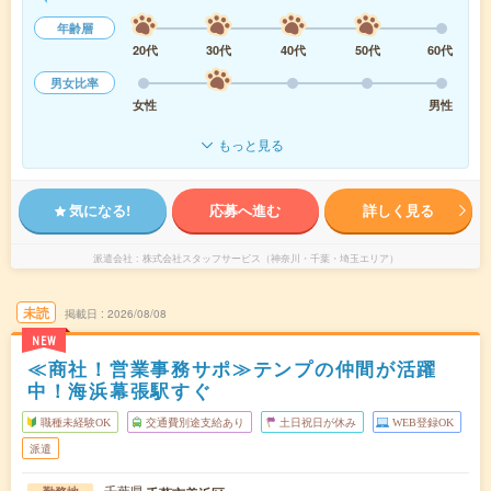
年齢層
20代
30代
40代
50代
60代
男女比率
女性
男性
もっと見る
気になる!
応募へ進む
詳しく見る
派遣会社
株式会社スタッフサービス（神奈川・千葉・埼玉エリア）
未読
掲載日
2026/08/08
NEW
≪商社！営業事務サポ≫テンプの仲間が活躍
中！海浜幕張駅すぐ
職種未経験OK
交通費別途支給あり
土日祝日が休み
WEB登録OK
派遣
千葉県