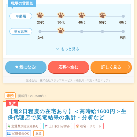
職場の雰囲気
年齢層
20代
30代
40代
50代
60代
男女比率
女性
男性
もっと見る
気になる!
応募へ進む
詳しく見る
派遣会社
株式会社スタッフサービス（神奈川・千葉・埼玉エリア）
未読
掲載日
2026/08/08
NEW
【週2日程度の在宅あり】＜高時給1600円＞生
保代理店で架電結果の集計・分析など
交通費別途支給あり
土日祝日が休み
在宅・リモート
WEB登録OK
派遣