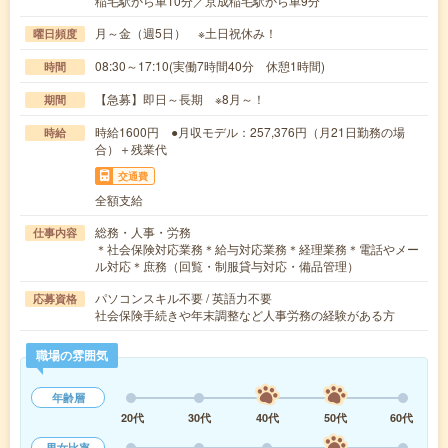
稲毛駅から車10分／京成稲毛駅から車9分
月～金（週5日） ※土日祝休み！
曜日頻度
08:30～17:10(実働7時間40分 休憩1時間)
時間
【急募】即日～長期 ※8月～！
期間
時給1600円 ●月収モデル：257,376円（月21日勤務の場
時給
合）＋残業代
交通費
全額支給
総務・人事・労務
仕事内容
＊社会保険対応業務＊給与対応業務＊経理業務＊電話やメー
ル対応＊庶務（回覧・制服貸与対応・備品管理）
パソコンスキル不要 / 英語力不要
応募資格
社会保険手続きや年末調整など人事労務の経験がある方
職場の雰囲気
年齢層
20代
30代
40代
50代
60代
男女比率