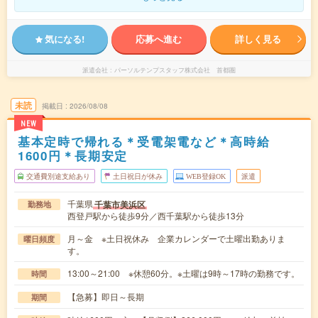
気になる!
応募へ進む
詳しく見る
派遣会社
パーソルテンプスタッフ株式会社 首都圏
未読
掲載日
2026/08/08
NEW
基本定時で帰れる＊受電架電など＊高時給
1600円＊長期安定
交通費別途支給あり
土日祝日が休み
WEB登録OK
派遣
千葉県
千葉市美浜区
勤務地
西登戸駅から徒歩9分／西千葉駅から徒歩13分
月～金 ※土日祝休み 企業カレンダーで土曜出勤ありま
曜日頻度
す。
13:00～21:00 ※休憩60分。※土曜は9時～17時の勤務です。
時間
【急募】即日～長期
期間