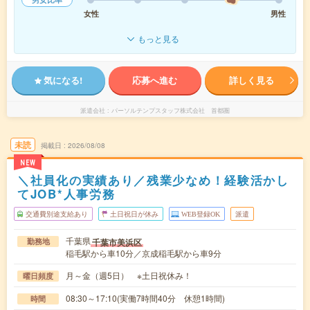
女性
男性
もっと見る
気になる!
応募へ進む
詳しく見る
派遣会社
パーソルテンプスタッフ株式会社 首都圏
未読
掲載日
2026/08/08
NEW
＼社員化の実績あり／残業少なめ！経験活かし
てJOB*人事労務
交通費別途支給あり
土日祝日が休み
WEB登録OK
派遣
千葉県
千葉市美浜区
勤務地
稲毛駅から車10分／京成稲毛駅から車9分
月～金（週5日） ※土日祝休み！
曜日頻度
08:30～17:10(実働7時間40分 休憩1時間)
時間