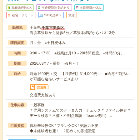
職種未経験OK
交通費別途支給あり
土日祝日が休み
在宅・リモート
WEB登録OK
派遣
千葉県
千葉市美浜区
勤務地
海浜幕張駅から徒歩5分／幕張本郷駅からバス13分
月～金 ※土日祝休み
曜日頻度
9:00～17:30 ※残業は月10～20時間程度。※休憩60分。
時間
2026/08/17～長期 ※8月～！
期間
時給1600円＋交 【月収例】314,000円～ ■給与の前払い
時給
が可能な速払いサービスあり
交通費
交通費支給あり
一般事務
仕事内容
＊専用システムでのデータ入力・チェック＊ファイル保存＊
データ検索＊不備・不明点確認（Teams使用）…
職種未経験OK / ブランクOK / 英語力不要
応募資格
◆未経験者歓迎！ #初めての派遣歓迎