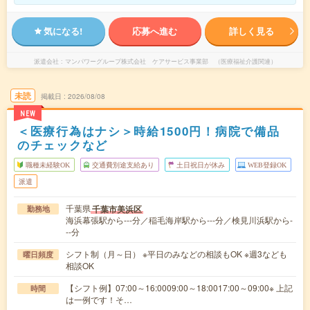
気になる!
応募へ進む
詳しく見る
派遣会社
マンパワーグループ株式会社 ケアサービス事業部 （医療福祉介護関連）
未読
掲載日
2026/08/08
NEW
＜医療行為はナシ＞時給1500円！病院で備品
のチェックなど
職種未経験OK
交通費別途支給あり
土日祝日が休み
WEB登録OK
派遣
千葉県
千葉市美浜区
勤務地
海浜幕張駅から---分／稲毛海岸駅から---分／検見川浜駅から-
--分
シフト制（月～日） ※平日のみなどの相談もOK ※週3なども
曜日頻度
相談OK
【シフト例】07:00～16:0009:00～18:0017:00～09:00※ 上記
時間
は一例です！そ…