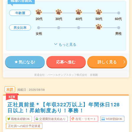
職場の雰囲気
年齢層
20代
30代
40代
50代
60代
男女比率
女性
男性
もっと見る
気になる!
応募へ進む
詳しく見る
派遣会社
パーソルテンプスタッフ株式会社 首都圏
未読
掲載日
2026/08/08
NEW
正社員前提＊【年収322万以上】年間休日128
日以上！昇給制度あり！事務！
職種未経験OK
交通費別途支給あり
在宅・リモート
WEB登録OK
正社員への紹介予定派遣