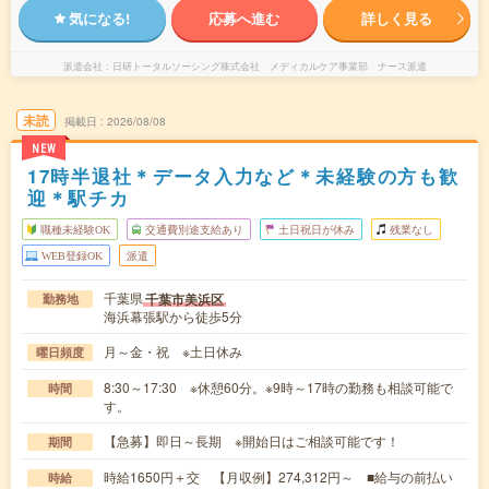
気になる!
応募へ進む
詳しく見る
派遣会社
日研トータルソーシング株式会社 メディカルケア事業部 ナース派遣
未読
掲載日
2026/08/08
NEW
17時半退社＊データ入力など＊未経験の方も歓
迎＊駅チカ
職種未経験OK
交通費別途支給あり
土日祝日が休み
残業なし
WEB登録OK
派遣
千葉県
千葉市美浜区
勤務地
海浜幕張駅から徒歩5分
月～金・祝 ※土日休み
曜日頻度
8:30～17:30 ※休憩60分。※9時～17時の勤務も相談可能で
時間
す。
【急募】即日～長期 ※開始日はご相談可能です！
期間
時給1650円＋交 【月収例】274,312円～ ■給与の前払い
時給