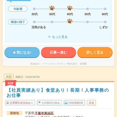
年齢層
20代
30代
40代
50代
60代
職場の様子
活気がある
しずか
もっと見る
気になる!
応募へ進む
詳しく見る
派遣会社
パーソルテンプスタッフ株式会社 首都圏
未読
掲載日
2026/08/08
NEW
【社員実績あり】食堂あり！長期！人事事務の
お仕事
交通費別途支給あり
土日祝日が休み
WEB登録OK
派遣
千葉県
千葉市美浜区
勤務地