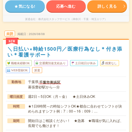
気になる!
応募へ進む
詳しく見る
派遣会社
株式会社スタッフサービス（神奈川・千葉・埼玉エリア）
未読
掲載日
2026/08/08
NEW
＼日払い×時給1500円／医療行為なし＊付き添
い＊看護サポート
職種未経験OK
交通費別途支給あり
土日祝日が休み
残業なし
WEB登録OK
派遣
千葉県
千葉市美浜区
勤務地
幕張豊砂駅から---分
週2日～5日OK（月～金） ★土日休みOK
曜日頻度
★1日6時間～の時短シフトOK★都合に合わせてシフトが決
時間
められますシフト例：7：00～16：009：…
開始日はご相談ください！ ★急募 ★職場が気に入れば、
期間
長期でも働けます！