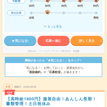
年齢層
20代
30代
40代
50代
60代
男女比率
女性
男性
もっと見る
気になる!
応募へ進む
詳しく見る
派遣会社
パーソルテンプスタッフ株式会社 首都圏
興味があったら「★気になる！」をタップ！
「気になる！」を押しておくと、派遣会社から
「面談確約」
や
「応募歓迎」
が届きます！
未読
掲載日
2026/08/08
NEW
【高時給1800円】服装自由！あんしん長期！
書類管理！土日祝休み