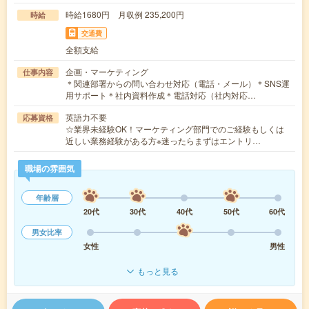
時給1680円 月収例 235,200円
時給
交通費
全額支給
企画・マーケティング
仕事内容
＊関連部署からの問い合わせ対応（電話・メール）＊SNS運
用サポート＊社内資料作成＊電話対応（社内対応…
英語力不要
応募資格
☆業界未経験OK！マーケティング部門でのご経験もしくは
近しい業務経験がある方※迷ったらまずはエントリ…
職場の雰囲気
年齢層
20代
30代
40代
50代
60代
男女比率
女性
男性
もっと見る