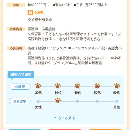
時給2200円～ ■週払いOK ■日収1万7600円以上
時給
交通費
交通費全額支給
看護師・准看護師
仕事内容
＼保育園で子どもたちの健康管理がメインのお仕事です！／
病院勤務とは違って急な対応や医療行為も少なく、…
職種未経験OK / ブランクOK / パソコンスキル不要 / 英語力不
応募資格
要
看護師資格（または准看護師資格）をお持ちの方！・年齢不
問・未経験OK・ブランクOK※志望動機や履歴書…
職場の雰囲気
年齢層
20代
30代
40代
50代
60代
男女比率
女性
男性
もっと見る