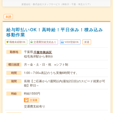
派遣会社
株式会社スタッフサービス（神奈川・千葉・埼玉エリア）
未読
給与即払いOK！高時給！平日休み！積み込み
移動作業
職種未経験OK
交通費別途支給あり
WEB登録OK
派遣
千葉県
千葉市美浜区
勤務地
稲毛海岸駅から車8分
月～金・土・日・祝 ※シフト制
曜日頻度
1:00～7:00※表記のうち実働6時間です。
時間
長期【ご応募から1週間以内(最短2日目)のスピード就業が可
期間
能】即日～
時給1550円
時給
交通費
交通費支給有り