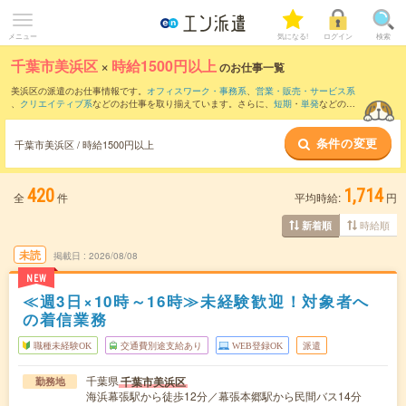
メニュー
気になる!
ログイン
検索
千葉市美浜区
×
時給1500円以上
のお仕事一覧
美浜区の派遣のお仕事情報です。
オフィスワーク・事務系
、
営業・販売・サービス系
、
クリエイティブ系
などのお仕事を取り揃えています。さらに、
短期
・
単発
などの期
間や、
職種未経験OK
などのこだわり条件で絞り込んでいただけます。
条件の変更
千葉市美浜区 / 時給1500円以上
420
1,714
全
件
平均時給:
円
時給順
新着順
未読
掲載日
2026/08/08
NEW
≪週3日×10時～16時≫未経験歓迎！対象者へ
の着信業務
職種未経験OK
交通費別途支給あり
WEB登録OK
派遣
千葉県
千葉市美浜区
勤務地
海浜幕張駅から徒歩12分／幕張本郷駅から民間バス14分