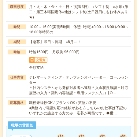
月・火・木・金・土・日・祝(週3日) ※シフト制 ※水曜+第
曜日頻度
二・第三木曜固定休※他はシフト制(土日祝日にもお休みあり
★)
10:00～16:00(実働5時間 休憩1時間)※9:00～16:00や9:00～
時間
18:00等時間の…
【急募】即日～長期 ※8月～！
期間
時給1600円 月収例 96,000円
時給
交通費
全額支給
テレマーケティング・テレフォンオペレーター・コールセン
仕事内容
ター
＊社内システムから発信対象者へ連絡＊入金状況確認＊対応
履歴の入力＊契約内容確認＊専用システム入力【O…
職種未経験OK / ブランクOK / 英語力不要
応募資格
●業務内で電話対応の経験がある方こちらのお仕事は下記の
いずれかに該当する方のみ、応募が可能です。◆世…
職場の雰囲気