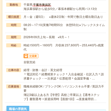
千葉県
千葉市美浜区
勤務地
海浜幕張駅から徒歩5分／幕張本郷駅から民間バス13分
月～金（週5日） ※週休2日制・年間で数日土曜出勤日あり
曜日頻度
08:20～17:10(実働7時間55分 休憩55分)※フレックスタイム
時間
制
2026年09月上旬～長期 ※9月～！
期間
時給1500円～1600円 月収例 237,600円～253,440円+残業
時給
代
交通費
全額支給
経理・財務・会計・英文経理
仕事内容
＊電話対応＊経費精算チェック＊入出金確認・仕訳入力＊請
求書チェック・一次承認＊伝票処理＊会議室準備・…
職種未経験OK / ブランクOK / パソコンスキル不要 / 英語力不
応募資格
要
簿記3級以上ある方【学歴】高校ご卒業以上【選考ステッ
プ】書類選考⇒派遣採用時【面接1回】→直接雇用切…
職場の雰囲気