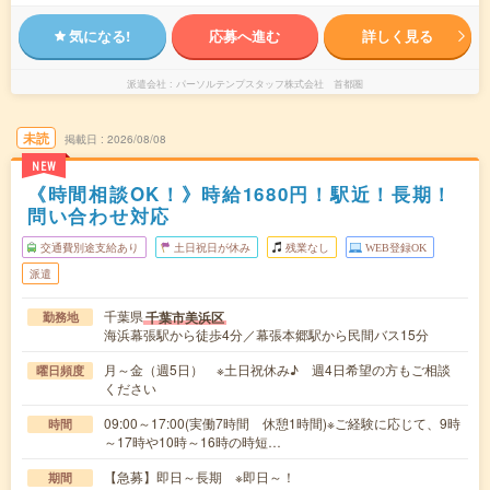
気になる!
応募へ進む
詳しく見る
派遣会社
パーソルテンプスタッフ株式会社 首都圏
未読
掲載日
2026/08/08
NEW
《時間相談OK！》時給1680円！駅近！長期！
問い合わせ対応
交通費別途支給あり
土日祝日が休み
残業なし
WEB登録OK
派遣
千葉県
千葉市美浜区
勤務地
海浜幕張駅から徒歩4分／幕張本郷駅から民間バス15分
月～金（週5日） ※土日祝休み♪ 週4日希望の方もご相談
曜日頻度
ください
09:00～17:00(実働7時間 休憩1時間)※ご経験に応じて、9時
時間
～17時や10時～16時の時短…
【急募】即日～長期 ※即日～！
期間