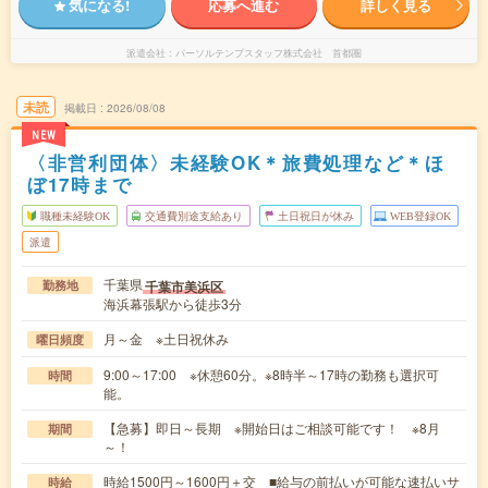
気になる!
応募へ進む
詳しく見る
派遣会社
パーソルテンプスタッフ株式会社 首都圏
未読
掲載日
2026/08/08
NEW
〈非営利団体〉未経験OK＊旅費処理など＊ほ
ぼ17時まで
職種未経験OK
交通費別途支給あり
土日祝日が休み
WEB登録OK
派遣
千葉県
千葉市美浜区
勤務地
海浜幕張駅から徒歩3分
月～金 ※土日祝休み
曜日頻度
9:00～17:00 ※休憩60分。※8時半～17時の勤務も選択可
時間
能。
【急募】即日～長期 ※開始日はご相談可能です！ ※8月
期間
～！
時給1500円～1600円＋交 ■給与の前払いが可能な速払いサ
時給