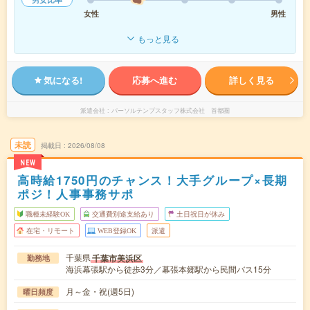
女性
男性
もっと見る
気になる!
応募へ進む
詳しく見る
派遣会社
パーソルテンプスタッフ株式会社 首都圏
未読
掲載日
2026/08/08
NEW
高時給1750円のチャンス！大手グループ×長期
ポジ！人事事務サポ
職種未経験OK
交通費別途支給あり
土日祝日が休み
在宅・リモート
WEB登録OK
派遣
千葉県
千葉市美浜区
勤務地
海浜幕張駅から徒歩3分／幕張本郷駅から民間バス15分
月～金・祝(週5日)
曜日頻度