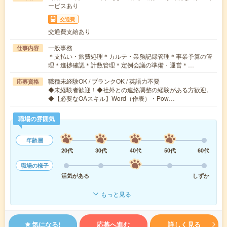
ービスあり
交通費
交通費支給あり
一般事務
仕事内容
＊支払い・旅費処理＊カルテ・業務記録管理＊事業予算の管
理＊進捗確認＊計数管理＊定例会議の準備・運営＊…
職種未経験OK / ブランクOK / 英語力不要
応募資格
◆未経験者歓迎！◆社外との連絡調整の経験がある方歓迎。
◆【必要なOAスキル】Word（作表）・Pow…
職場の雰囲気
年齢層
20代
30代
40代
50代
60代
職場の様子
活気がある
しずか
もっと見る
気になる!
応募へ進む
詳しく見る